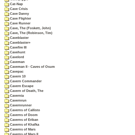
Cat-Nap
Cave Crisis
Cave Danny
Cave Flighter
Cave Runner
Cave, The (Foskett, John)
Cave, The (Robinson, Tim)
Caveblaster
Caveblaster+
Cavefire III
Cavehunt
Cavelord
Caveman
Caveman II - Caves of Osum
Cavepac
Cavern 10
Cavern Commander
Cavern Escape
Cavern of Death, The
Cavernia
Cavernrun
Cavernrunner
Caverns of Callisto
Caverns of Doom
Caverns of Eriban
Caverns of Khafka
Caverns of Mars
Caverns of Mars II