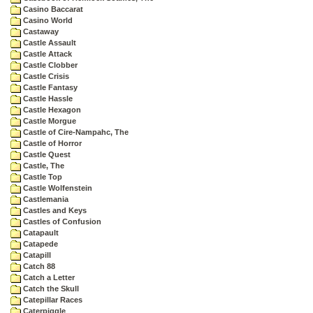
Casino Baccarat
Casino World
Castaway
Castle Assault
Castle Attack
Castle Clobber
Castle Crisis
Castle Fantasy
Castle Hassle
Castle Hexagon
Castle Morgue
Castle of Cire-Nampahc, The
Castle of Horror
Castle Quest
Castle, The
Castle Top
Castle Wolfenstein
Castlemania
Castles and Keys
Castles of Confusion
Catapault
Catapede
Catapill
Catch 88
Catch a Letter
Catch the Skull
Catepillar Races
Caterpiggle