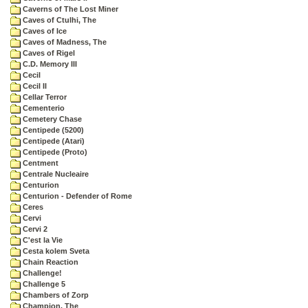
Caverns of The Lost Miner
Caves of Ctulhi, The
Caves of Ice
Caves of Madness, The
Caves of Rigel
C.D. Memory III
Cecil
Cecil II
Cellar Terror
Cementerio
Cemetery Chase
Centipede (5200)
Centipede (Atari)
Centipede (Proto)
Centment
Centrale Nucleaire
Centurion
Centurion - Defender of Rome
Ceres
Cervi
Cervi 2
C'est la Vie
Cesta kolem Sveta
Chain Reaction
Challenge!
Challenge 5
Chambers of Zorp
Champion, The