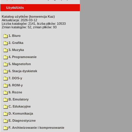
Użytki/Utils
Katalog użytków (konwencja Kaz)
Aktualizacja: 2026-03-12
Liczba katalogów: 2141, liczba plików: 10533
Zmian katalogów: 52, zmian plików: 93
1. Biuro
2. Grafika
3. Muzyka
4. Programowanie
5. Magnetofon
6. Stacja dyskietek
7. DOS-y
8. ROM-y
9. Rozne
B. Emulatory
C. Edukacyjne
D. Komunikacja
E. Diagnostyczne
F. Archiwizowanie i kompresowanie