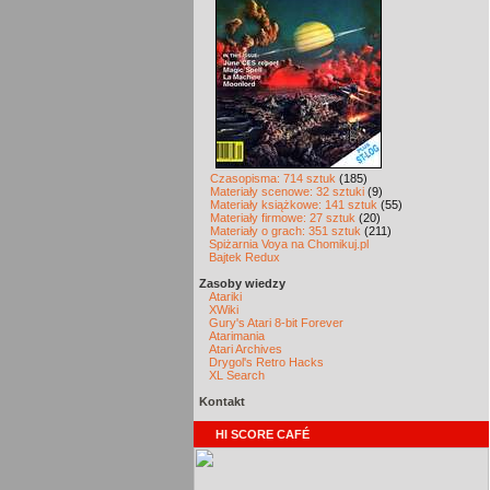
Czasopisma: 714 sztuk
(185)
Materiały scenowe: 32 sztuki
(9)
Materiały książkowe: 141 sztuk
(55)
Materiały firmowe: 27 sztuk
(20)
Materiały o grach: 351 sztuk
(211)
Spiżarnia Voya na Chomikuj.pl
Bajtek Redux
Zasoby wiedzy
Atariki
XWiki
Gury's Atari 8-bit Forever
Atarimania
Atari Archives
Drygol's Retro Hacks
XL Search
Kontakt
HI SCORE CAFÉ