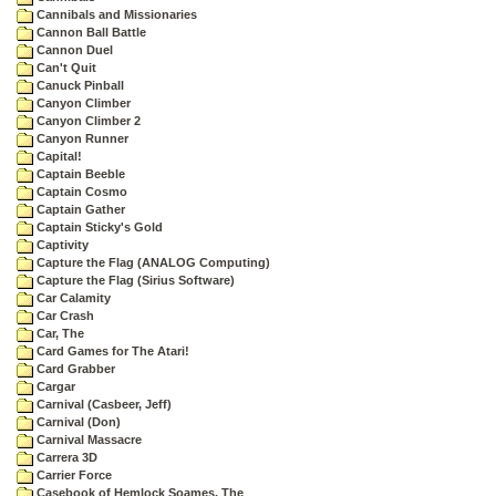
Cannibals and Missionaries
Cannon Ball Battle
Cannon Duel
Can't Quit
Canuck Pinball
Canyon Climber
Canyon Climber 2
Canyon Runner
Capital!
Captain Beeble
Captain Cosmo
Captain Gather
Captain Sticky's Gold
Captivity
Capture the Flag (ANALOG Computing)
Capture the Flag (Sirius Software)
Car Calamity
Car Crash
Car, The
Card Games for The Atari!
Card Grabber
Cargar
Carnival (Casbeer, Jeff)
Carnival (Don)
Carnival Massacre
Carrera 3D
Carrier Force
Casebook of Hemlock Soames, The