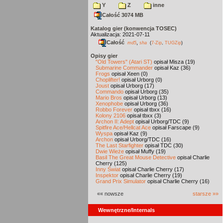
Y
Z
inne
Całość 3074 MB
Katalog gier (konwencja TOSEC)
Aktualizacja: 2021-07-11
Całość
,
md5
sha
(
7-Zip
,
TUGZip
)
Opisy gier
"Old Towers" (Atari ST)
opisał Misza (19)
Submarine Commander
opisał Kaz (36)
Frogs
opisał Xeen (0)
Choplifter!
opisał Urborg (0)
Joust
opisał Urborg (17)
Commando
opisał Urborg (35)
Mario Bros
opisał Urborg (13)
Xenophobe
opisał Urborg (36)
Robbo Forever
opisał tbxx (16)
Kolony 2106
opisał tbxx (3)
Archon II: Adept
opisał Urborg/TDC (9)
Spitfire Ace/Hellcat Ace
opisał Farscape (9)
Wyspa
opisał Kaz (9)
Archon
opisał Urborg/TDC (16)
The Last Starfighter
opisał TDC (30)
Dwie Wieże
opisał Muffy (19)
Basil The Great Mouse Detective
opisał Charlie
Cherry (125)
Inny Świat
opisał Charlie Cherry (17)
Inspektor
opisał Charlie Cherry (19)
Grand Prix Simulator
opisał Charlie Cherry (16)
«« nowsze
starsze »»
Wewnętrzne/Internals