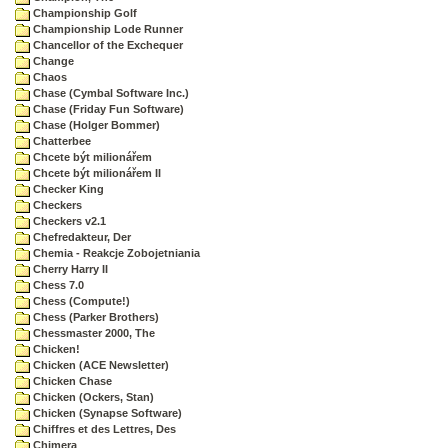
Championship Golf
Championship Lode Runner
Chancellor of the Exchequer
Change
Chaos
Chase (Cymbal Software Inc.)
Chase (Friday Fun Software)
Chase (Holger Bommer)
Chatterbee
Chcete být milionářem
Chcete být milionářem II
Checker King
Checkers
Checkers v2.1
Chefredakteur, Der
Chemia - Reakcje Zobojetniania
Cherry Harry II
Chess 7.0
Chess (Compute!)
Chess (Parker Brothers)
Chessmaster 2000, The
Chicken!
Chicken (ACE Newsletter)
Chicken Chase
Chicken (Ockers, Stan)
Chicken (Synapse Software)
Chiffres et des Lettres, Des
Chimera