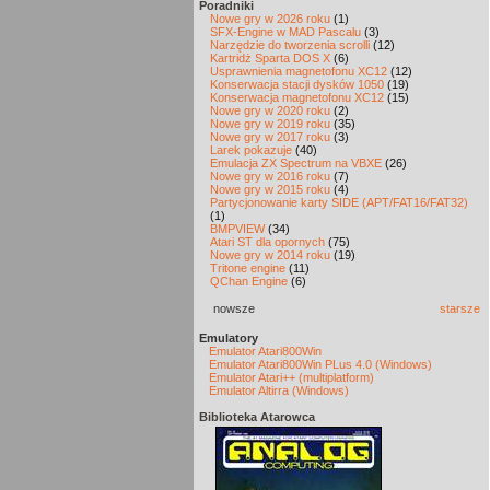
Poradniki
Nowe gry w 2026 roku
(1)
SFX-Engine w MAD Pascalu
(3)
Narzędzie do tworzenia scrolli
(12)
Kartridż Sparta DOS X
(6)
Usprawnienia magnetofonu XC12
(12)
Konserwacja stacji dysków 1050
(19)
Konserwacja magnetofonu XC12
(15)
Nowe gry w 2020 roku
(2)
Nowe gry w 2019 roku
(35)
Nowe gry w 2017 roku
(3)
Larek pokazuje
(40)
Emulacja ZX Spectrum na VBXE
(26)
Nowe gry w 2016 roku
(7)
Nowe gry w 2015 roku
(4)
Partycjonowanie karty SIDE (APT/FAT16/FAT32)
(1)
BMPVIEW
(34)
Atari ST dla opornych
(75)
Nowe gry w 2014 roku
(19)
Tritone engine
(11)
QChan Engine
(6)
nowsze
starsze
Emulatory
Emulator Atari800Win
Emulator Atari800Win PLus 4.0 (Windows)
Emulator Atari++ (multiplatform)
Emulator Altirra (Windows)
Biblioteka Atarowca