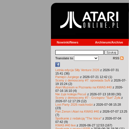
Nowinki/News
Archiwum/Archive
Translate to
RSS
Letnia edycja Silly Venture 2026
z 2026-07-31
15:41 (36)
Pamięci Jurgiego
z 2026-07-21 12:42 (1)
Sceny z demosceny #7: opowiada SuN
z 2026-07-
19 15:24 (2)
Atari Muzeum w Poznaniu na KWAS #40
z 2026-
07-16 16:10 (4)
Nie żyje kolega Pecuś
z 2026-07-13 18:00 (30)
Sceny z demosceny #7 - Grzegorz "Sun" Żyła
z
2026-07-12 17:29 (12)
Lost Party 2026 nadchodzi
z 2026-07-08 15:28
(23)
Pan Zenon i Atari na KWAS #40
z 2026-07-07 13:25
(7)
Spotkanie z redakcją "The Voice"
z 2026-07-04
07:42 (9)
KWAS #40 live
z 2026-06-27 12:53 (167)
Spotkanie z grupą USSR
z 2026-06-26 19:36 (11)