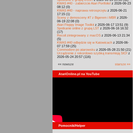
KWAS #40 - zabierzcie Atari Portfolio!
z 2026-06-23
08:12 (0)
KWAS #40 - naprawa retrosprzętu
z 2026-06-21
17:15 (1)
Sceny z demosceny #7 z Bigerem i MBR
z 2026-
06-19 22:08 (0)
Atari Floppy Image Toolkit
z 2026-06-17 13:51 (9)
Spotkanie online z grupą LST
z 2026-06-16 16:32
(17)
Recoil zintegrowany z macOS
z 2026-06-13 21:34
(5)
KWAS #40 odbędzie się w Katowicach
z 2026-06-
07 17:59 (25)
Commodore po atarowsku
z 2026-05-28 21:50 (21)
Urządzenie z rekordowo szybką transmisją SIO!
z
2026-05-24 20:57 (116)
«« nowsze
starsze »»
AtariOnline.pl na YouTube
Pomocnik/Helper