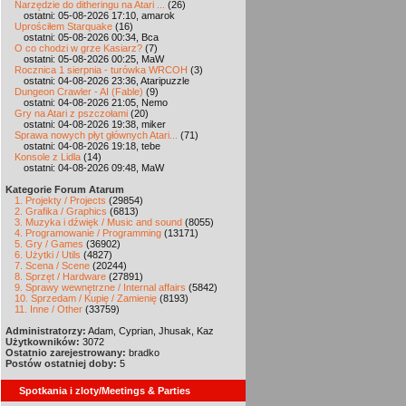
Narzędzie do ditheringu na Atari ...
(26)
ostatni: 05-08-2026 17:10, amarok
Uprościłem Starquake
(16)
ostatni: 05-08-2026 00:34, Bca
O co chodzi w grze Kasiarz?
(7)
ostatni: 05-08-2026 00:25, MaW
Rocznica 1 sierpnia - turówka WRCOH
(3)
ostatni: 04-08-2026 23:36, Ataripuzzle
Dungeon Crawler - AI (Fable)
(9)
ostatni: 04-08-2026 21:05, Nemo
Gry na Atari z pszczołami
(20)
ostatni: 04-08-2026 19:38, miker
Sprawa nowych płyt głównych Atari...
(71)
ostatni: 04-08-2026 19:18, tebe
Konsole z Lidla
(14)
ostatni: 04-08-2026 09:48, MaW
Kategorie Forum Atarum
1. Projekty / Projects
(29854)
2. Grafika / Graphics
(6813)
3. Muzyka i dźwięk / Music and sound
(8055)
4. Programowanie / Programming
(13171)
5. Gry / Games
(36902)
6. Użytki / Utils
(4827)
7. Scena / Scene
(20244)
8. Sprzęt / Hardware
(27891)
9. Sprawy wewnętrzne / Internal affairs
(5842)
10. Sprzedam / Kupię / Zamienię
(8193)
11. Inne / Other
(33759)
Administratorzy:
Adam, Cyprian, Jhusak, Kaz
Użytkowników:
3072
Ostatnio zarejestrowany:
bradko
Postów ostatniej doby:
5
Spotkania i zloty/Meetings & Parties