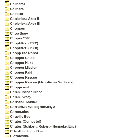
Chimera+
Chimere
Chiseler
Cholericka Akce II
Cholericka Akce III
Chomper
Chop Suey
Chopin 2010
Choplifter! (1982)
Choplifter! (1988)
Chopp the Robot
Chopper Chase
Chopper Hunt
Chopper Mission
Chopper Raid
Chopper Rescue
Chopper Rescue (MicroProse Software)
Chopperoid
Chram Boha Slunce
Chram Skazy
Christian Soldier
Christmas Eve Nightmare, A
Chromatics
Chuckie Egg
Chutes (Compute!)
Chutes (Schlortt, Robert - Henneke, Eric)
CIA- Abenteuer, Das
Ciezarowka