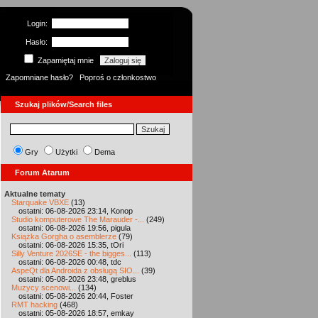
Login:
Hasło:
Zapamiętaj mnie
Zapomniane hasło?
Poproś o członkostwo
Szukaj plików/Search files
Gry
Użytki
Dema
Forum Atarum
Aktualne tematy
Starquake VBXE
(13)
ostatni: 06-08-2026 23:14, Konop
Studio komputerowe The Marauder -...
(249)
ostatni: 06-08-2026 19:56, pigula
Książka Gorgha o asemblerze
(79)
ostatni: 06-08-2026 15:35, tOri
Silly Venture 2026SE - the bigges...
(113)
ostatni: 06-08-2026 00:48, tdc
AspeQt dla Androida z obsługą SIO...
(39)
ostatni: 05-08-2026 23:48, greblus
Muzycy scenowi...
(134)
ostatni: 05-08-2026 20:44, Foster
RMT hacking
(468)
ostatni: 05-08-2026 18:57, emkay