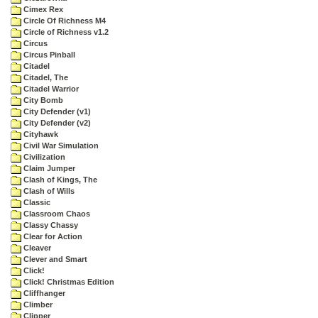
Cimex Rex
Circle Of Richness M4
Circle of Richness v1.2
Circus
Circus Pinball
Citadel
Citadel, The
Citadel Warrior
City Bomb
City Defender (v1)
City Defender (v2)
Cityhawk
Civil War Simulation
Civilization
Claim Jumper
Clash of Kings, The
Clash of Wills
Classic
Classroom Chaos
Classy Chassy
Clear for Action
Cleaver
Clever and Smart
Click!
Click! Christmas Edition
Cliffhanger
Climber
Clipper