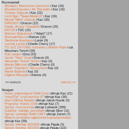
Rozmawiali
Wywiad z Mariuszem Jaroszem
i Kaz (16)
Wywiad Dracona z Mr. Bacardim
i Kaz (16)
Tomasz Dajczak
i Kaz (22)
Lech Bąk i "Świat Młodych"
i Kaz (26)
Michał "Mike" Jaskuła
i Kaz (30)
F#READY
i Dracon (22)
Daniel „Arctus” Kowalski
i Dracon (25)
KATOD
i TDC (15)
Mariusz Wojcieszek
i "Adam" (17)
Romuald Bacza
i Ramos (16)
Śledzenie Amentesa
i Larek (9)
Leszek Łuciów
i Charlie Cherry (17)
TO JUŻ ZA TOBĄ: rozmowa z Bobem Pape
i cpt.
Misumaru Tenchi (39)
Rob Jaeger
i Emu (53)
Jacek "Tabu" Grad
i Dracon (0)
Alexander "Koma" Schön
i Kaz (0)
Maciej Ślifirczyk
i Charlie Cherry (0)
Jarek "Odyniec1" Wyszyński
i Kaz (0)
Marek Bojarski
i Kaz (0)
Olgierd Niemyjski
i Ramos (0)
«« nowsze
starsze »»
Stragan
Nowe, pojemniejsze RAM-Carty
oferuje Kaz (21)
"mouSTer" czyli myszka ST
oferuje Kaz (30)
Atari USBJoy Adapter
oferuje Jakub Husak (0)
Programy: Kolony 2106
oferuje Kaz (7)
Sprzęt: rozszerzenia
oferuje Lotharek (399)
Gadżety: naklejki, pocztówki
oferuje Sikor (11)
Sprzęt: cartridge RAM-CART
oferuje Zenon (7)
Miejsce na drobne ogłoszenia kupna/sprzedaży
oferuje Kaz (58)
Sprzęt: interfejs SIO2IDE
oferuje Piguła (3)
Sprzęt: interfejs SIO2SD
oferuje Piguła (115)