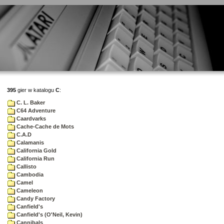
395
gier w katalogu
C
:
C. L. Baker
C64 Adventure
Caardvarks
Cache-Cache de Mots
C.A.D
Calamanis
California Gold
California Run
Callisto
Cambodia
Camel
Cameleon
Candy Factory
Canfield's
Canfield's (O'Neil, Kevin)
Cannibals