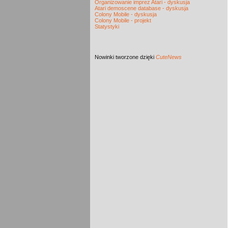
Organizowanie imprez Atari - dyskusja
Atari demoscene database - dyskusja
Colony Mobile - dyskusja
Colony Mobile - projekt
Statystyki
Nowinki
tworzone dzięki
CuteNews