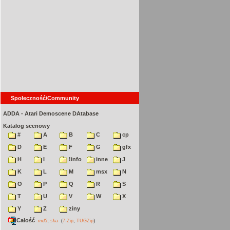
Społeczność/Community
ADDA - Atari Demoscene DAtabase
Katalog scenowy
#
A
B
C
cp
D
E
F
G
gfx
H
I
!info
inne
J
K
L
M
msx
N
O
P
Q
R
S
T
U
V
W
X
Y
Z
ziny
Całość
,
md5
sha
(
7-Zip
,
TUGZip
)