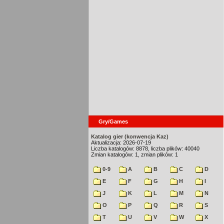
Gry/Games
Katalog gier (konwencja Kaz)
Aktualizacja: 2026-07-19
Liczba katalogów: 8878, liczba plików: 40040
Zmian katalogów: 1, zmian plików: 1
0-9
A
B
C
D
E
F
G
H
I
J
K
L
M
N
O
P
Q
R
S
T
U
V
W
X