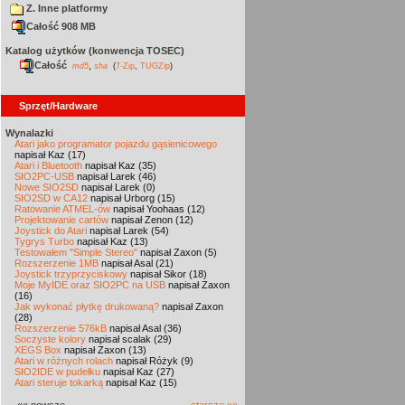
Z. Inne platformy
Całość 908 MB
Katalog użytków (konwencja TOSEC)
Całość
,
md5
sha
(
7-Zip
,
TUGZip
)
Sprzęt/Hardware
Wynalazki
Atari jako programator pojazdu gąsienicowego
napisał Kaz (17)
Atari i Bluetooth
napisał Kaz (35)
SIO2PC-USB
napisał Larek (46)
Nowe SIO2SD
napisał Larek (0)
SIO2SD w CA12
napisał Urborg (15)
Ratowanie ATMEL-ów
napisał Yoohaas (12)
Projektowanie cartów
napisał Zenon (12)
Joystick do Atari
napisał Larek (54)
Tygrys Turbo
napisał Kaz (13)
Testowałem "Simple Stereo"
napisał Zaxon (5)
Rozszerzenie 1MB
napisał Asal (21)
Joystick trzyprzyciskowy
napisał Sikor (18)
Moje MyIDE oraz SIO2PC na USB
napisał Zaxon
(16)
Jak wykonać płytkę drukowaną?
napisał Zaxon
(28)
Rozszerzenie 576kB
napisał Asal (36)
Soczyste kolory
napisał scalak (29)
XEGS Box
napisał Zaxon (13)
Atari w różnych rolach
napisał Różyk (9)
SIO2IDE w pudełku
napisał Kaz (27)
Atari steruje tokarką
napisał Kaz (15)