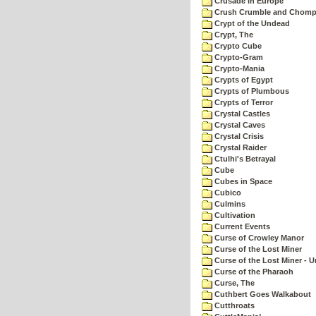
Crusade in Europe
Crush Crumble and Chom
Crypt of the Undead
Crypt, The
Crypto Cube
Crypto-Gram
Crypto-Mania
Crypts of Egypt
Crypts of Plumbous
Crypts of Terror
Crystal Castles
Crystal Caves
Crystal Crisis
Crystal Raider
Ctulhi's Betrayal
Cube
Cubes in Space
Cubico
Culmins
Cultivation
Current Events
Curse of Crowley Manor
Curse of the Lost Miner
Curse of the Lost Miner -
Curse of the Pharaoh
Curse, The
Cuthbert Goes Walkabout
Cutthroats