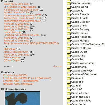
Poradniki
Casino Baccarat
Nowe gry w 2026 roku
(1)
SFX-Engine w MAD Pascalu
(3)
Casino World
Narzędzie do tworzenia scrolli
(12)
Castaway
Kartridż Sparta DOS X
(6)
Castle Assault
Usprawnienia magnetofonu XC12
(12)
Konserwacja stacji dysków 1050
(19)
Castle Attack
Konserwacja magnetofonu XC12
(15)
Castle Clobber
Nowe gry w 2020 roku
(2)
Castle Crisis
Nowe gry w 2019 roku
(35)
Nowe gry w 2017 roku
(3)
Castle Fantasy
Larek pokazuje
(40)
Castle Hassle
Emulacja ZX Spectrum na VBXE
(26)
Castle Hexagon
Nowe gry w 2016 roku
(7)
Nowe gry w 2015 roku
(4)
Castle Morgue
Partycjonowanie karty SIDE (APT/FAT16/FAT32)
Castle of Cire-Nampahc, T
(1)
Castle of Horror
BMPVIEW
(34)
Atari ST dla opornych
(75)
Castle Quest
Nowe gry w 2014 roku
(19)
Castle, The
Tritone engine
(11)
Castle Top
QChan Engine
(6)
Castle Wolfenstein
nowsze
starsze
Castlemania
Castles and Keys
Emulatory
Castles of Confusion
Emulator Atari800Win
Emulator Atari800Win PLus 4.0 (Windows)
Catapault
Emulator Atari++ (multiplatform)
Catapede
Emulator Altirra (Windows)
Catapill
Biblioteka Atarowca
Catch 88
Catch a Letter
Catch the Skull
Catepillar Races
Caterpiggle