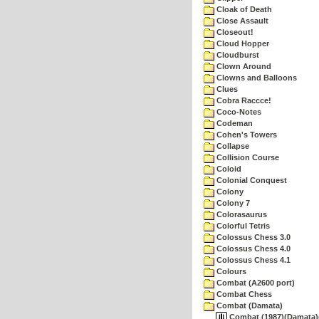
Cloak of Death
Close Assault
Closeout!
Cloud Hopper
Cloudburst
Clown Around
Clowns and Balloons
Clues
Cobra Raccce!
Coco-Notes
Codeman
Cohen's Towers
Collapse
Collision Course
Coloid
Colonial Conquest
Colony
Colony 7
Colorasaurus
Colorful Tetris
Colossus Chess 3.0
Colossus Chess 4.0
Colossus Chess 4.1
Colours
Combat (A2600 port)
Combat Chess
Combat (Damata)
Combat (1987)(Damata)(