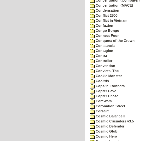
Concentration (Compute!)
Concentration (MACE)
Condensation
Conflict 2500
Conflict in Vietnam
Confuzion
Congo Bongo
Connect Four
Conquest of the Crown
Constancia
Contagion
Contra
Controller
Convention
Convicts, The
Cookie Monster
Cooltris
Cops 'n' Robbers
Copter Cave
Copter Chase
CoreWars
Coronation Street
Corsair!
Cosmic Balance II
Cosmic Crusaders v3.5
Cosmic Defender
Cosmic Glob
Cosmic Hero