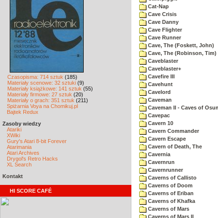
Cat-Nap
Cave Crisis
Cave Danny
Cave Flighter
Cave Runner
Cave, The (Foskett, John)
Cave, The (Robinson, Tim)
Caveblaster
Caveblaster+
Cavefire III
Czasopisma: 714 sztuk
(185)
Materiały scenowe: 32 sztuki
(9)
Cavehunt
Materiały książkowe: 141 sztuk
(55)
Cavelord
Materiały firmowe: 27 sztuk
(20)
Caveman
Materiały o grach: 351 sztuk
(211)
Spiżarnia Voya na Chomikuj.pl
Caveman II - Caves of Osu
Bajtek Redux
Cavepac
Cavern 10
Zasoby wiedzy
Atariki
Cavern Commander
XWiki
Cavern Escape
Gury's Atari 8-bit Forever
Cavern of Death, The
Atarimania
Atari Archives
Cavernia
Drygol's Retro Hacks
Cavernrun
XL Search
Cavernrunner
Kontakt
Caverns of Callisto
Caverns of Doom
HI SCORE CAFÉ
Caverns of Eriban
Caverns of Khafka
Caverns of Mars
Caverns of Mars II