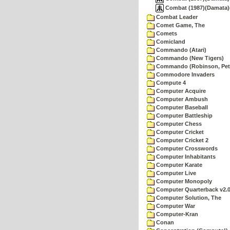
Combat (1987)(Damata)(
Combat Leader
Comet Game, The
Comets
Comicland
Commando (Atari)
Commando (New Tigers)
Commando (Robinson, Pete
Commodore Invaders
Compute 4
Computer Acquire
Computer Ambush
Computer Baseball
Computer Battleship
Computer Chess
Computer Cricket
Computer Cricket 2
Computer Crosswords
Computer Inhabitants
Computer Karate
Computer Live
Computer Monopoly
Computer Quarterback v2.
Computer Solution, The
Computer War
Computer-Kran
Conan