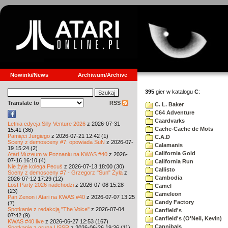
Nowinki/News
Archiwum/Archive
395
gier w katalogu
C
:
Translate to
RSS
C. L. Baker
C64 Adventure
Caardvarks
Letnia edycja Silly Venture 2026
z 2026-07-31
Cache-Cache de Mots
15:41 (36)
Pamięci Jurgiego
z 2026-07-21 12:42 (1)
C.A.D
Sceny z demosceny #7: opowiada SuN
z 2026-07-
Calamanis
19 15:24 (2)
California Gold
Atari Muzeum w Poznaniu na KWAS #40
z 2026-
07-16 16:10 (4)
California Run
Nie żyje kolega Pecuś
z 2026-07-13 18:00 (30)
Callisto
Sceny z demosceny #7 - Grzegorz "Sun" Żyła
z
Cambodia
2026-07-12 17:29 (12)
Lost Party 2026 nadchodzi
z 2026-07-08 15:28
Camel
(23)
Cameleon
Pan Zenon i Atari na KWAS #40
z 2026-07-07 13:25
Candy Factory
(7)
Spotkanie z redakcją "The Voice"
z 2026-07-04
Canfield's
07:42 (9)
Canfield's (O'Neil, Kevin)
KWAS #40 live
z 2026-06-27 12:53 (167)
Cannibals
Spotkanie z grupą USSR
z 2026-06-26 19:36 (11)