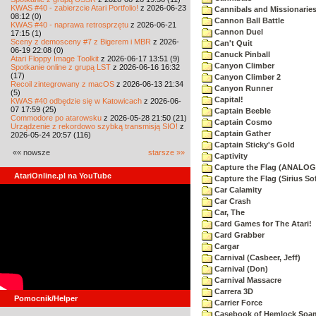
KWAS #40 - zabierzcie Atari Portfolio!
z 2026-06-23
Cannibals and Missionarie
08:12 (0)
Cannon Ball Battle
KWAS #40 - naprawa retrosprzętu
z 2026-06-21
Cannon Duel
17:15 (1)
Sceny z demosceny #7 z Bigerem i MBR
z 2026-
Can't Quit
06-19 22:08 (0)
Canuck Pinball
Atari Floppy Image Toolkit
z 2026-06-17 13:51 (9)
Canyon Climber
Spotkanie online z grupą LST
z 2026-06-16 16:32
(17)
Canyon Climber 2
Recoil zintegrowany z macOS
z 2026-06-13 21:34
Canyon Runner
(5)
Capital!
KWAS #40 odbędzie się w Katowicach
z 2026-06-
07 17:59 (25)
Captain Beeble
Commodore po atarowsku
z 2026-05-28 21:50 (21)
Captain Cosmo
Urządzenie z rekordowo szybką transmisją SIO!
z
Captain Gather
2026-05-24 20:57 (116)
Captain Sticky's Gold
«« nowsze
starsze »»
Captivity
Capture the Flag (ANALOG
AtariOnline.pl na YouTube
Capture the Flag (Sirius So
Car Calamity
Car Crash
Car, The
Card Games for The Atari!
Card Grabber
Cargar
Carnival (Casbeer, Jeff)
Carnival (Don)
Carnival Massacre
Carrera 3D
Pomocnik/Helper
Carrier Force
Casebook of Hemlock Soa