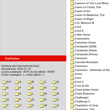
Caverns of The Lost Miner
Caves of Ctulhi, The
Caves of Ice
Caves of Madness, The
Caves of Rigel
C.D. Memory III
Cecil
Cecil II
Cellar Terror
Cementerio
Cemetery Chase
Centipede (5200)
Centipede (Atari)
Centipede (Proto)
Centment
Gry/Games
Centrale Nucleaire
Katalog gier (konwencja Kaz)
Centurion
Aktualizacja: 2026-07-19
Centurion - Defender of R
Liczba katalogów: 8878, liczba plików: 40040
Ceres
Zmian katalogów: 1, zmian plików: 1
Cervi
0-9
A
B
C
D
Cervi 2
C'est la Vie
E
F
G
H
I
Cesta kolem Sveta
J
K
L
M
N
Chain Reaction
Challenge!
O
P
Q
R
S
Challenge 5
T
U
V
W
X
Chambers of Zorp
Champion, The