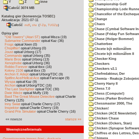
Y
Z
inne
Championship Golf
Całość 3074 MB
Championship Lode Runne
Chancellor of the Exchequ
Katalog gier (konwencja TOSEC)
Change
Aktualizacja: 2021-07-11
Chaos
Całość
,
md5
sha
(
7-Zip
,
TUGZip
)
Chase (Cymbal Software In
Opisy gier
Chase (Friday Fun Softwar
"Old Towers" (Atari ST)
opisał Misza (19)
Chase (Holger Bommer)
Submarine Commander
opisał Kaz (36)
Chatterbee
Frogs
opisał Xeen (0)
Choplifter!
opisał Urborg (0)
Chcete být milionářem
Joust
opisał Urborg (17)
Chcete být milionářem II
Commando
opisał Urborg (35)
Checker King
Mario Bros
opisał Urborg (13)
Xenophobe
opisał Urborg (36)
Checkers
Robbo Forever
opisał tbxx (16)
Checkers v2.1
Kolony 2106
opisał tbxx (3)
Chefredakteur, Der
Archon II: Adept
opisał Urborg/TDC (9)
Spitfire Ace/Hellcat Ace
opisał Farscape (9)
Chemia - Reakcje Zobojetn
Wyspa
opisał Kaz (9)
Cherry Harry II
Archon
opisał Urborg/TDC (16)
Chess 7.0
The Last Starfighter
opisał TDC (30)
Dwie Wieże
opisał Muffy (19)
Chess (Compute!)
Basil The Great Mouse Detective
opisał Charlie
Chess (Parker Brothers)
Cherry (125)
Chessmaster 2000, The
Inny Świat
opisał Charlie Cherry (17)
Inspektor
opisał Charlie Cherry (19)
Chicken!
Grand Prix Simulator
opisał Charlie Cherry (16)
Chicken (ACE Newsletter)
Chicken Chase
«« nowsze
starsze »»
Chicken (Ockers, Stan)
Chicken (Synapse Software
Wewnętrzne/Internals
Chiffres et des Lettres, Des
Chimera
Organizowanie imprez Atari - dyskusja