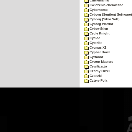
CuttleMania!
Cwiczenia chemiczne
Cybernome
Cyborg (Sentient Software)
Cyborg (Sikor Soft)
Cyborg Warrior
Cybor-Stien
Cycle Knight
Cyclod
Cyctriks
Cygnus X1
Cypher Bowl
Cyrtabor
Cytron Masters
Cywilizacja
Czarny Orzel
Czaszki
Cztery Pola