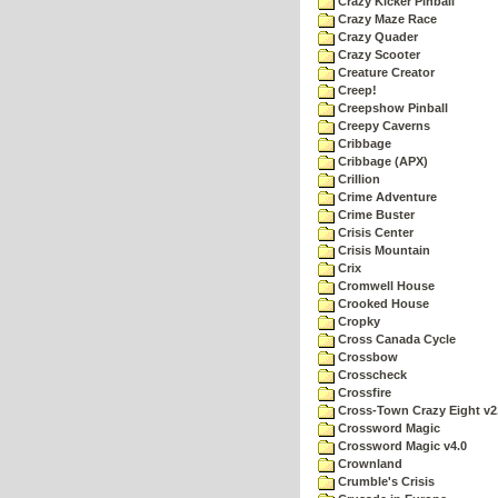
Crazy Kicker Pinball
Crazy Maze Race
Crazy Quader
Crazy Scooter
Creature Creator
Creep!
Creepshow Pinball
Creepy Caverns
Cribbage
Cribbage (APX)
Crillion
Crime Adventure
Crime Buster
Crisis Center
Crisis Mountain
Crix
Cromwell House
Crooked House
Cropky
Cross Canada Cycle
Crossbow
Crosscheck
Crossfire
Cross-Town Crazy Eight v2
Crossword Magic
Crossword Magic v4.0
Crownland
Crumble's Crisis