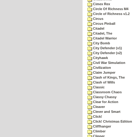
Cimex Rex
Circle Of Richness M4
Circle of Richness v1.2
Circus
Circus Pinball
Citadel
Citadel, The
Citadel Warrior
City Bomb
City Defender (v1)
City Defender (v2)
Cityhawk
Civil War Simulation
Civilization
Claim Jumper
Clash of Kings, The
Clash of Wills
Classic
Classroom Chaos
Classy Chassy
Clear for Action
Cleaver
Clever and Smart
Click!
Click! Christmas Edition
Cliffhanger
Climber
Clipper