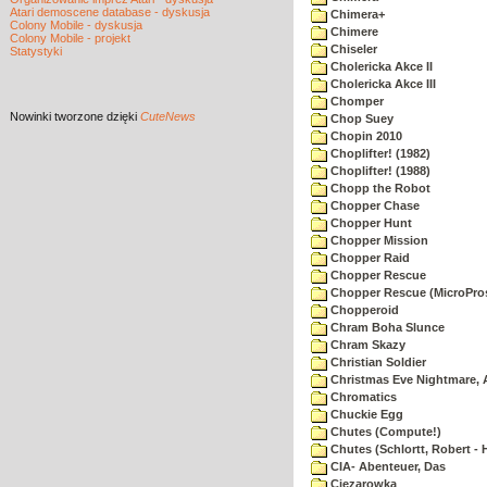
Atari demoscene database - dyskusja
Chimera+
Colony Mobile - dyskusja
Chimere
Colony Mobile - projekt
Chiseler
Statystyki
Cholericka Akce II
Cholericka Akce III
Chomper
Nowinki
tworzone dzięki
CuteNews
Chop Suey
Chopin 2010
Choplifter! (1982)
Choplifter! (1988)
Chopp the Robot
Chopper Chase
Chopper Hunt
Chopper Mission
Chopper Raid
Chopper Rescue
Chopper Rescue (MicroPros
Chopperoid
Chram Boha Slunce
Chram Skazy
Christian Soldier
Christmas Eve Nightmare, 
Chromatics
Chuckie Egg
Chutes (Compute!)
Chutes (Schlortt, Robert - 
CIA- Abenteuer, Das
Ciezarowka