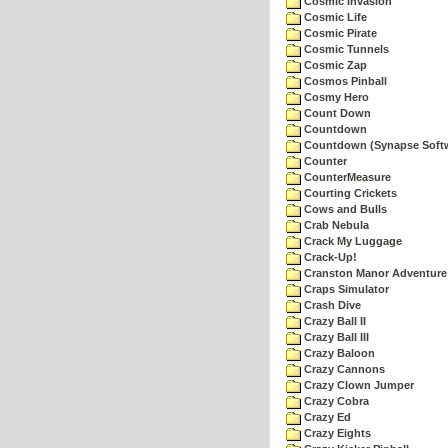
Cosmic Invasion
Cosmic Life
Cosmic Pirate
Cosmic Tunnels
Cosmic Zap
Cosmos Pinball
Cosmy Hero
Count Down
Countdown
Countdown (Synapse Soft
Counter
CounterMeasure
Courting Crickets
Cows and Bulls
Crab Nebula
Crack My Luggage
Crack-Up!
Cranston Manor Adventure
Craps Simulator
Crash Dive
Crazy Ball II
Crazy Ball III
Crazy Baloon
Crazy Cannons
Crazy Clown Jumper
Crazy Cobra
Crazy Ed
Crazy Eights