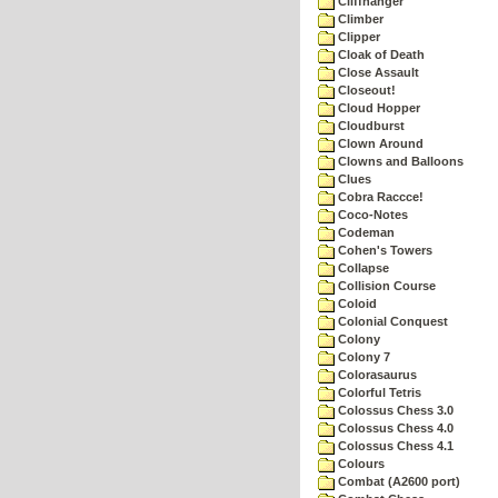
Cliffhanger
Climber
Clipper
Cloak of Death
Close Assault
Closeout!
Cloud Hopper
Cloudburst
Clown Around
Clowns and Balloons
Clues
Cobra Raccce!
Coco-Notes
Codeman
Cohen's Towers
Collapse
Collision Course
Coloid
Colonial Conquest
Colony
Colony 7
Colorasaurus
Colorful Tetris
Colossus Chess 3.0
Colossus Chess 4.0
Colossus Chess 4.1
Colours
Combat (A2600 port)