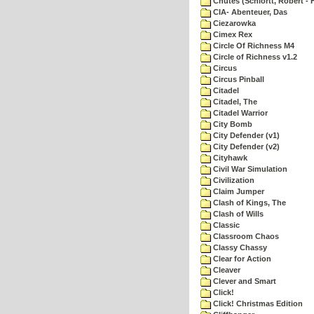
Chutes (Schlortt, Robert - 
CIA- Abenteuer, Das
Ciezarowka
Cimex Rex
Circle Of Richness M4
Circle of Richness v1.2
Circus
Circus Pinball
Citadel
Citadel, The
Citadel Warrior
City Bomb
City Defender (v1)
City Defender (v2)
Cityhawk
Civil War Simulation
Civilization
Claim Jumper
Clash of Kings, The
Clash of Wills
Classic
Classroom Chaos
Classy Chassy
Clear for Action
Cleaver
Clever and Smart
Click!
Click! Christmas Edition