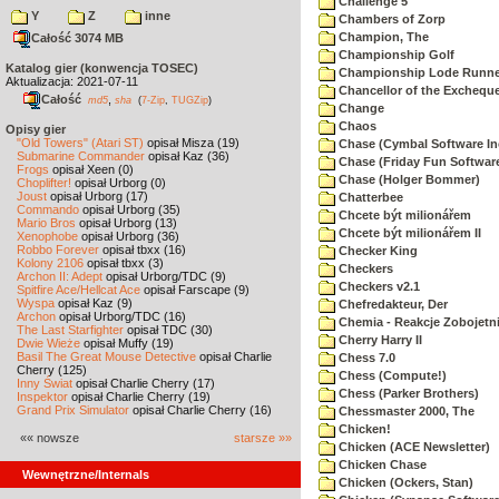
Challenge 5
Y
Z
inne
Chambers of Zorp
Champion, The
Całość 3074 MB
Championship Golf
Katalog gier (konwencja TOSEC)
Championship Lode Runne
Aktualizacja: 2021-07-11
Chancellor of the Exchequ
Całość
,
md5
sha
(
7-Zip
,
TUGZip
)
Change
Chaos
Opisy gier
"Old Towers" (Atari ST)
opisał Misza (19)
Chase (Cymbal Software In
Submarine Commander
opisał Kaz (36)
Chase (Friday Fun Softwar
Frogs
opisał Xeen (0)
Chase (Holger Bommer)
Choplifter!
opisał Urborg (0)
Joust
opisał Urborg (17)
Chatterbee
Commando
opisał Urborg (35)
Chcete být milionářem
Mario Bros
opisał Urborg (13)
Chcete být milionářem II
Xenophobe
opisał Urborg (36)
Robbo Forever
opisał tbxx (16)
Checker King
Kolony 2106
opisał tbxx (3)
Checkers
Archon II: Adept
opisał Urborg/TDC (9)
Checkers v2.1
Spitfire Ace/Hellcat Ace
opisał Farscape (9)
Wyspa
opisał Kaz (9)
Chefredakteur, Der
Archon
opisał Urborg/TDC (16)
Chemia - Reakcje Zobojetn
The Last Starfighter
opisał TDC (30)
Cherry Harry II
Dwie Wieże
opisał Muffy (19)
Basil The Great Mouse Detective
opisał Charlie
Chess 7.0
Cherry (125)
Chess (Compute!)
Inny Świat
opisał Charlie Cherry (17)
Chess (Parker Brothers)
Inspektor
opisał Charlie Cherry (19)
Grand Prix Simulator
opisał Charlie Cherry (16)
Chessmaster 2000, The
Chicken!
«« nowsze
starsze »»
Chicken (ACE Newsletter)
Chicken Chase
Wewnętrzne/Internals
Chicken (Ockers, Stan)