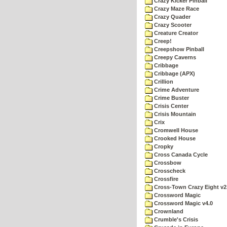
Crazy Kicker Pinball
Crazy Maze Race
Crazy Quader
Crazy Scooter
Creature Creator
Creep!
Creepshow Pinball
Creepy Caverns
Cribbage
Cribbage (APX)
Crillion
Crime Adventure
Crime Buster
Crisis Center
Crisis Mountain
Crix
Cromwell House
Crooked House
Cropky
Cross Canada Cycle
Crossbow
Crosscheck
Crossfire
Cross-Town Crazy Eight v2
Crossword Magic
Crossword Magic v4.0
Crownland
Crumble's Crisis