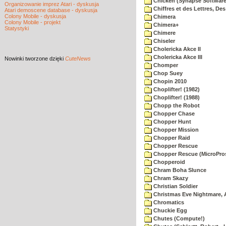
Chicken (Synapse Software
Organizowanie imprez Atari - dyskusja
Chiffres et des Lettres, Des
Atari demoscene database - dyskusja
Colony Mobile - dyskusja
Chimera
Colony Mobile - projekt
Chimera+
Statystyki
Chimere
Chiseler
Cholericka Akce II
Cholericka Akce III
Nowinki
tworzone dzięki
CuteNews
Chomper
Chop Suey
Chopin 2010
Choplifter! (1982)
Choplifter! (1988)
Chopp the Robot
Chopper Chase
Chopper Hunt
Chopper Mission
Chopper Raid
Chopper Rescue
Chopper Rescue (MicroPros
Chopperoid
Chram Boha Slunce
Chram Skazy
Christian Soldier
Christmas Eve Nightmare, 
Chromatics
Chuckie Egg
Chutes (Compute!)