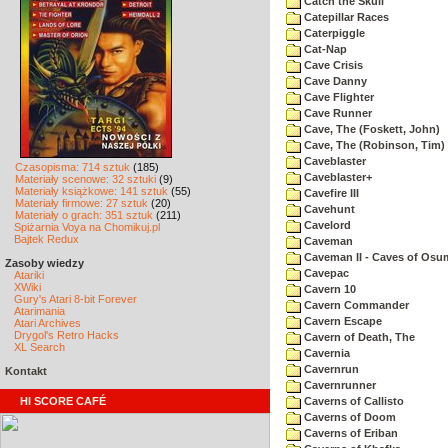
Catch the Skull
Catepillar Races
Caterpiggle
Cat-Nap
Cave Crisis
Cave Danny
Cave Flighter
Cave Runner
Cave, The (Foskett, John)
Cave, The (Robinson, Tim)
Caveblaster
Czasopisma: 714 sztuk
(185)
Caveblaster+
Materiały scenowe: 32 sztuki
(9)
Materiały książkowe: 141 sztuk
(55)
Cavefire III
Materiały firmowe: 27 sztuk
(20)
Cavehunt
Materiały o grach: 351 sztuk
(211)
Cavelord
Spiżarnia Voya na Chomikuj.pl
Bajtek Redux
Caveman
Caveman II - Caves of Osu
Zasoby wiedzy
Cavepac
Atariki
XWiki
Cavern 10
Gury's Atari 8-bit Forever
Cavern Commander
Atarimania
Cavern Escape
Atari Archives
Drygol's Retro Hacks
Cavern of Death, The
XL Search
Cavernia
Cavernrun
Kontakt
Cavernrunner
HI SCORE CAFÉ
Caverns of Callisto
Caverns of Doom
Caverns of Eriban