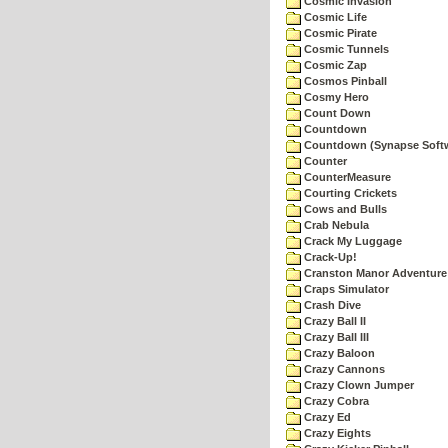
Cosmic Invasion
Cosmic Life
Cosmic Pirate
Cosmic Tunnels
Cosmic Zap
Cosmos Pinball
Cosmy Hero
Count Down
Countdown
Countdown (Synapse Soft
Counter
CounterMeasure
Courting Crickets
Cows and Bulls
Crab Nebula
Crack My Luggage
Crack-Up!
Cranston Manor Adventure
Craps Simulator
Crash Dive
Crazy Ball II
Crazy Ball III
Crazy Baloon
Crazy Cannons
Crazy Clown Jumper
Crazy Cobra
Crazy Ed
Crazy Eights