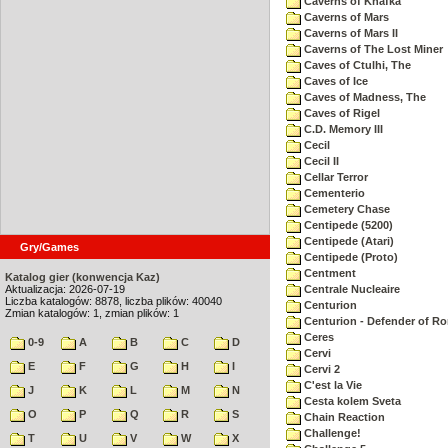
Caverns of Khafka
Caverns of Mars
Caverns of Mars II
Caverns of The Lost Miner
Caves of Ctulhi, The
Caves of Ice
Caves of Madness, The
Caves of Rigel
C.D. Memory III
Cecil
Cecil II
Cellar Terror
Cementerio
Cemetery Chase
Centipede (5200)
Centipede (Atari)
Gry/Games
Centipede (Proto)
Centment
Katalog gier (konwencja Kaz)
Aktualizacja: 2026-07-19
Centrale Nucleaire
Liczba katalogów: 8878, liczba plików: 40040
Centurion
Zmian katalogów: 1, zmian plików: 1
Centurion - Defender of R
Ceres
0-9
A
B
C
D
Cervi
E
F
G
H
I
Cervi 2
C'est la Vie
J
K
L
M
N
Cesta kolem Sveta
O
P
Q
R
S
Chain Reaction
Challenge!
T
U
V
W
X