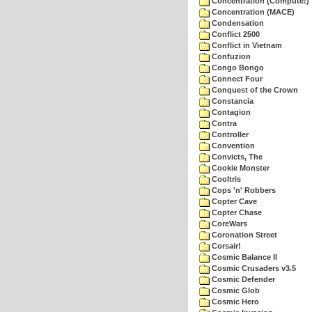
Concentration (Compute!)
Concentration (MACE)
Condensation
Conflict 2500
Conflict in Vietnam
Confuzion
Congo Bongo
Connect Four
Conquest of the Crown
Constancia
Contagion
Contra
Controller
Convention
Convicts, The
Cookie Monster
Cooltris
Cops 'n' Robbers
Copter Cave
Copter Chase
CoreWars
Coronation Street
Corsair!
Cosmic Balance II
Cosmic Crusaders v3.5
Cosmic Defender
Cosmic Glob
Cosmic Hero