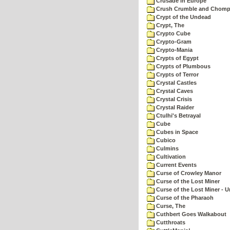
Crusade in Europe
Crush Crumble and Chom
Crypt of the Undead
Crypt, The
Crypto Cube
Crypto-Gram
Crypto-Mania
Crypts of Egypt
Crypts of Plumbous
Crypts of Terror
Crystal Castles
Crystal Caves
Crystal Crisis
Crystal Raider
Ctulhi's Betrayal
Cube
Cubes in Space
Cubico
Culmins
Cultivation
Current Events
Curse of Crowley Manor
Curse of the Lost Miner
Curse of the Lost Miner -
Curse of the Pharaoh
Curse, The
Cuthbert Goes Walkabout
Cutthroats