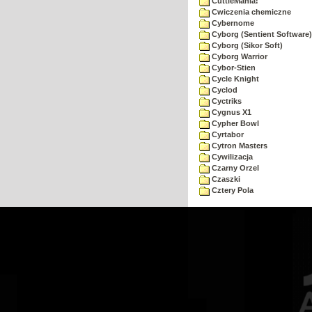
CuttleMania!
Cwiczenia chemiczne
Cybernome
Cyborg (Sentient Software)
Cyborg (Sikor Soft)
Cyborg Warrior
Cybor-Stien
Cycle Knight
Cyclod
Cyctriks
Cygnus X1
Cypher Bowl
Cyrtabor
Cytron Masters
Cywilizacja
Czarny Orzel
Czaszki
Cztery Pola