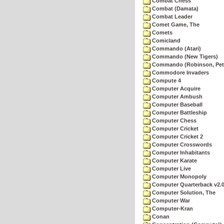
Combat Chess
Combat (Damata)
Combat Leader
Comet Game, The
Comets
Comicland
Commando (Atari)
Commando (New Tigers)
Commando (Robinson, Pete
Commodore Invaders
Compute 4
Computer Acquire
Computer Ambush
Computer Baseball
Computer Battleship
Computer Chess
Computer Cricket
Computer Cricket 2
Computer Crosswords
Computer Inhabitants
Computer Karate
Computer Live
Computer Monopoly
Computer Quarterback v2.
Computer Solution, The
Computer War
Computer-Kran
Conan