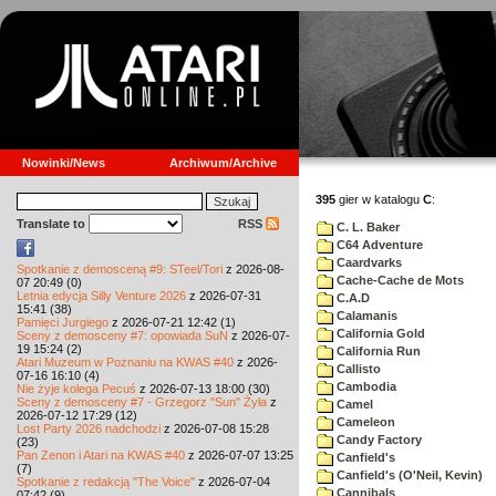
Nowinki/News
Archiwum/Archive
395
gier w katalogu
C
:
Translate to
RSS
C. L. Baker
C64 Adventure
Caardvarks
Spotkanie z demosceną #9: STeel/Tori
z 2026-08-
Cache-Cache de Mots
07 20:49 (0)
Letnia edycja Silly Venture 2026
z 2026-07-31
C.A.D
15:41 (38)
Calamanis
Pamięci Jurgiego
z 2026-07-21 12:42 (1)
California Gold
Sceny z demosceny #7: opowiada SuN
z 2026-07-
19 15:24 (2)
California Run
Atari Muzeum w Poznaniu na KWAS #40
z 2026-
Callisto
07-16 16:10 (4)
Cambodia
Nie żyje kolega Pecuś
z 2026-07-13 18:00 (30)
Sceny z demosceny #7 - Grzegorz "Sun" Żyła
z
Camel
2026-07-12 17:29 (12)
Cameleon
Lost Party 2026 nadchodzi
z 2026-07-08 15:28
Candy Factory
(23)
Pan Zenon i Atari na KWAS #40
z 2026-07-07 13:25
Canfield's
(7)
Canfield's (O'Neil, Kevin)
Spotkanie z redakcją "The Voice"
z 2026-07-04
Cannibals
07:42 (9)