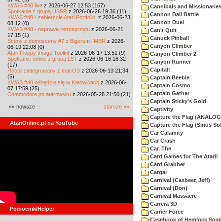
KWAS #40 live
z 2026-06-27 12:53 (167)
Cannibals and Missionarie
Spotkanie z grupą USSR
z 2026-06-26 19:36 (11)
Cannon Ball Battle
KWAS #40 - zabierzcie Atari Portfolio!
z 2026-06-23
Cannon Duel
08:12 (0)
KWAS #40 - naprawa retrosprzętu
z 2026-06-21
Can't Quit
17:15 (1)
Canuck Pinball
Sceny z demosceny #7 z Bigerem i MBR
z 2026-
Canyon Climber
06-19 22:08 (0)
Atari Floppy Image Toolkit
z 2026-06-17 13:51 (9)
Canyon Climber 2
Spotkanie online z grupą LST
z 2026-06-16 16:32
Canyon Runner
(17)
Capital!
Recoil zintegrowany z macOS
z 2026-06-13 21:34
(5)
Captain Beeble
KWAS #40 odbędzie się w Katowicach
z 2026-06-
Captain Cosmo
07 17:59 (25)
Captain Gather
Commodore po atarowsku
z 2026-05-28 21:50 (21)
Captain Sticky's Gold
«« nowsze
starsze »»
Captivity
Capture the Flag (ANALOG
AtariOnline.pl na YouTube
Capture the Flag (Sirius So
Car Calamity
Car Crash
Car, The
Card Games for The Atari!
Card Grabber
Cargar
Carnival (Casbeer, Jeff)
Carnival (Don)
Carnival Massacre
Carrera 3D
Pomocnik/Helper
Carrier Force
Casebook of Hemlock Soa