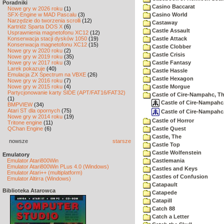
Poradniki
Casino Baccarat
Nowe gry w 2026 roku
(1)
SFX-Engine w MAD Pascalu
(3)
Casino World
Narzędzie do tworzenia scrolli
(12)
Castaway
Kartridż Sparta DOS X
(6)
Castle Assault
Usprawnienia magnetofonu XC12
(12)
Konserwacja stacji dysków 1050
(19)
Castle Attack
Konserwacja magnetofonu XC12
(15)
Castle Clobber
Nowe gry w 2020 roku
(2)
Castle Crisis
Nowe gry w 2019 roku
(35)
Nowe gry w 2017 roku
(3)
Castle Fantasy
Larek pokazuje
(40)
Castle Hassle
Emulacja ZX Spectrum na VBXE
(26)
Castle Hexagon
Nowe gry w 2016 roku
(7)
Nowe gry w 2015 roku
(4)
Castle Morgue
Partycjonowanie karty SIDE (APT/FAT16/FAT32)
Castle of Cire-Nampahc, T
(1)
Castle of Cire-Nampahc,
BMPVIEW
(34)
Atari ST dla opornych
(75)
Castle of Cire-Nampahc,
Nowe gry w 2014 roku
(19)
Castle of Horror
Tritone engine
(11)
QChan Engine
(6)
Castle Quest
Castle, The
nowsze
starsze
Castle Top
Castle Wolfenstein
Emulatory
Emulator Atari800Win
Castlemania
Emulator Atari800Win PLus 4.0 (Windows)
Castles and Keys
Emulator Atari++ (multiplatform)
Castles of Confusion
Emulator Altirra (Windows)
Catapault
Biblioteka Atarowca
Catapede
Catapill
Catch 88
Catch a Letter