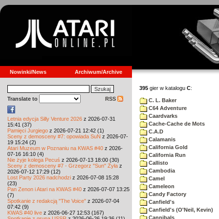
Nowinki/News
Archiwum/Archive
395
gier w katalogu
C
:
Translate to
RSS
C. L. Baker
C64 Adventure
Caardvarks
Letnia edycja Silly Venture 2026
z 2026-07-31
Cache-Cache de Mots
15:41 (37)
Pamięci Jurgiego
z 2026-07-21 12:42 (1)
C.A.D
Sceny z demosceny #7: opowiada SuN
z 2026-07-
Calamanis
19 15:24 (2)
California Gold
Atari Muzeum w Poznaniu na KWAS #40
z 2026-
07-16 16:10 (4)
California Run
Nie żyje kolega Pecuś
z 2026-07-13 18:00 (30)
Callisto
Sceny z demosceny #7 - Grzegorz "Sun" Żyła
z
Cambodia
2026-07-12 17:29 (12)
Lost Party 2026 nadchodzi
z 2026-07-08 15:28
Camel
(23)
Cameleon
Pan Zenon i Atari na KWAS #40
z 2026-07-07 13:25
Candy Factory
(7)
Spotkanie z redakcją "The Voice"
z 2026-07-04
Canfield's
07:42 (9)
Canfield's (O'Neil, Kevin)
KWAS #40 live
z 2026-06-27 12:53 (167)
Cannibals
Spotkanie z grupą USSR
z 2026-06-26 19:36 (11)