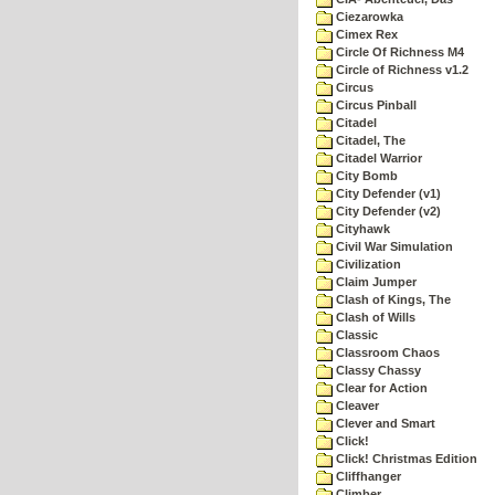
Ciezarowka
Cimex Rex
Circle Of Richness M4
Circle of Richness v1.2
Circus
Circus Pinball
Citadel
Citadel, The
Citadel Warrior
City Bomb
City Defender (v1)
City Defender (v2)
Cityhawk
Civil War Simulation
Civilization
Claim Jumper
Clash of Kings, The
Clash of Wills
Classic
Classroom Chaos
Classy Chassy
Clear for Action
Cleaver
Clever and Smart
Click!
Click! Christmas Edition
Cliffhanger
Climber