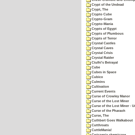
Crypt of the Undead
Crypt, The
Crypto Cube
Crypto-Gram
Crypto-Mania
Crypts of Egypt
Crypts of Plumbous
Crypts of Terror
Crystal Castles
Crystal Caves
Crystal Crisis
Crystal Raider
Ctulhi's Betrayal
Cube
Cubes in Space
Cubico
Culmins
Cultivation
Current Events
Curse of Crowley Manor
Curse of the Lost Miner
Curse of the Lost Miner -
Curse of the Pharaoh
Curse, The
Cuthbert Goes Walkabout
Cutthroats
CuttleMania!
Cwiczenia chemiczne