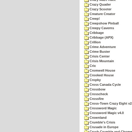
Crazy Quader
Crazy Scooter
Creature Creator
Creep!
Creepshow Pinball
Creepy Caverns
Cribbage
Cribbage (APX)
Crillion
Crime Adventure
Crime Buster
Crisis Center
Crisis Mountain
Crix
Cromwell House
Crooked House
Cropky
Cross Canada Cycle
Crossbow
Crosscheck
Crossfire
Cross-Town Crazy Eight v2
Crossword Magic
Crossword Magic v4.0
Crownland
Crumble's Crisis
Crusade in Europe
Crush Crumble and Chom