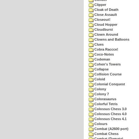
Clipper
Cloak of Death
Close Assault
Closeout!
Cloud Hopper
Cloudburst
Clown Around
Clowns and Balloons
Clues
Cobra Raccce!
Coco-Notes
Codeman
Cohen's Towers
Collapse
Collision Course
Coloid
Colonial Conquest
Colony
Colony 7
Colorasaurus
Colorful Tetris
Colossus Chess 3.0
Colossus Chess 4.0
Colossus Chess 4.1
Colours
Combat (A2600 port)
Combat Chess
Combat (Damata)