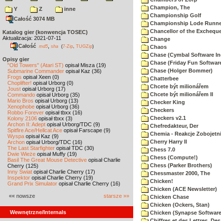
Champion, The
Y
Z
inne
Championship Golf
Całość 3074 MB
Championship Lode Runne
Chancellor of the Exchequ
Katalog gier (konwencja TOSEC)
Aktualizacja: 2021-07-11
Change
Całość
,
md5
sha
(
7-Zip
,
TUGZip
)
Chaos
Chase (Cymbal Software In
Opisy gier
Chase (Friday Fun Softwar
"Old Towers" (Atari ST)
opisał Misza (19)
Chase (Holger Bommer)
Submarine Commander
opisał Kaz (36)
Frogs
opisał Xeen (0)
Chatterbee
Choplifter!
opisał Urborg (0)
Chcete být milionářem
Joust
opisał Urborg (17)
Chcete být milionářem II
Commando
opisał Urborg (35)
Mario Bros
opisał Urborg (13)
Checker King
Xenophobe
opisał Urborg (36)
Checkers
Robbo Forever
opisał tbxx (16)
Checkers v2.1
Kolony 2106
opisał tbxx (3)
Archon II: Adept
opisał Urborg/TDC (9)
Chefredakteur, Der
Spitfire Ace/Hellcat Ace
opisał Farscape (9)
Chemia - Reakcje Zobojetn
Wyspa
opisał Kaz (9)
Cherry Harry II
Archon
opisał Urborg/TDC (16)
The Last Starfighter
opisał TDC (30)
Chess 7.0
Dwie Wieże
opisał Muffy (19)
Chess (Compute!)
Basil The Great Mouse Detective
opisał Charlie
Chess (Parker Brothers)
Cherry (125)
Inny Świat
opisał Charlie Cherry (17)
Chessmaster 2000, The
Inspektor
opisał Charlie Cherry (19)
Chicken!
Grand Prix Simulator
opisał Charlie Cherry (16)
Chicken (ACE Newsletter)
«« nowsze
starsze »»
Chicken Chase
Chicken (Ockers, Stan)
Wewnętrzne/Internals
Chicken (Synapse Software
Chiffres et des Lettres, Des