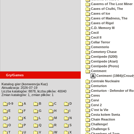
Caverns of The Lost Miner
Caves of Ctulhi, The
Caves of Ice
Caves of Madness, The
Caves of Rigel
C.D. Memory III
Cecil
Cecil II
Cellar Terror
Cementerio
Cemetery Chase
Centipede (5200)
Centipede (Atari)
Centipede (Proto)
Centment
Gry/Games
Centment (1984)(Croudy
Centrale Nucleaire
Katalog gier (konwencja Kaz)
Centurion
Aktualizacja: 2026-07-19
Centurion - Defender of R
Liczba katalogów: 8878, liczba plików: 40040
Zmian katalogów: 1, zmian plików: 1
Ceres
Cervi
0-9
A
B
C
D
Cervi 2
C'est la Vie
E
F
G
H
I
Cesta kolem Sveta
J
K
L
M
N
Chain Reaction
Challenge!
O
P
Q
R
S
Challenge 5
T
U
V
W
X
Chambers of Zorp