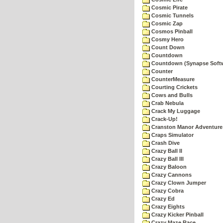
Cosmic Pirate
Cosmic Tunnels
Cosmic Zap
Cosmos Pinball
Cosmy Hero
Count Down
Countdown
Countdown (Synapse Soft
Counter
CounterMeasure
Courting Crickets
Cows and Bulls
Crab Nebula
Crack My Luggage
Crack-Up!
Cranston Manor Adventure
Craps Simulator
Crash Dive
Crazy Ball II
Crazy Ball III
Crazy Baloon
Crazy Cannons
Crazy Clown Jumper
Crazy Cobra
Crazy Ed
Crazy Eights
Crazy Kicker Pinball
Crazy Maze Race