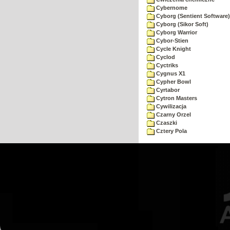
Cybernome
Cyborg (Sentient Software)
Cyborg (Sikor Soft)
Cyborg Warrior
Cybor-Stien
Cycle Knight
Cyclod
Cyctriks
Cygnus X1
Cypher Bowl
Cyrtabor
Cytron Masters
Cywilizacja
Czarny Orzel
Czaszki
Cztery Pola