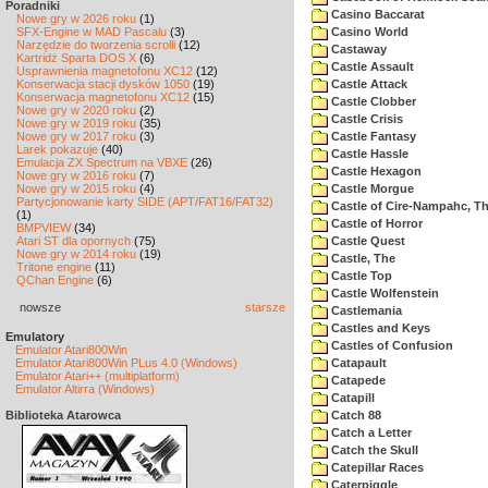
Poradniki
Casino Baccarat
Nowe gry w 2026 roku
(1)
SFX-Engine w MAD Pascalu
(3)
Casino World
Narzędzie do tworzenia scrolli
(12)
Castaway
Kartridż Sparta DOS X
(6)
Castle Assault
Usprawnienia magnetofonu XC12
(12)
Konserwacja stacji dysków 1050
(19)
Castle Attack
Konserwacja magnetofonu XC12
(15)
Castle Clobber
Nowe gry w 2020 roku
(2)
Castle Crisis
Nowe gry w 2019 roku
(35)
Nowe gry w 2017 roku
(3)
Castle Fantasy
Larek pokazuje
(40)
Castle Hassle
Emulacja ZX Spectrum na VBXE
(26)
Castle Hexagon
Nowe gry w 2016 roku
(7)
Nowe gry w 2015 roku
(4)
Castle Morgue
Partycjonowanie karty SIDE (APT/FAT16/FAT32)
Castle of Cire-Nampahc, T
(1)
Castle of Horror
BMPVIEW
(34)
Atari ST dla opornych
(75)
Castle Quest
Nowe gry w 2014 roku
(19)
Castle, The
Tritone engine
(11)
Castle Top
QChan Engine
(6)
Castle Wolfenstein
nowsze
starsze
Castlemania
Castles and Keys
Emulatory
Castles of Confusion
Emulator Atari800Win
Emulator Atari800Win PLus 4.0 (Windows)
Catapault
Emulator Atari++ (multiplatform)
Catapede
Emulator Altirra (Windows)
Catapill
Biblioteka Atarowca
Catch 88
Catch a Letter
Catch the Skull
Catepillar Races
Caterpiggle