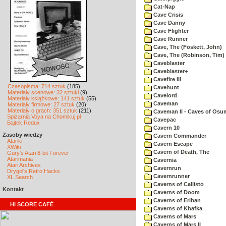
Cat-Nap
Cave Crisis
Cave Danny
Cave Flighter
Cave Runner
Cave, The (Foskett, John)
Cave, The (Robinson, Tim)
Caveblaster
Caveblaster+
Cavefire III
Czasopisma: 714 sztuk
(185)
Cavehunt
Materiały scenowe: 32 sztuki
(9)
Cavelord
Materiały książkowe: 141 sztuk
(55)
Caveman
Materiały firmowe: 27 sztuk
(20)
Materiały o grach: 351 sztuk
(211)
Caveman II - Caves of Osu
Spiżarnia Voya na Chomikuj.pl
Cavepac
Bajtek Redux
Cavern 10
Zasoby wiedzy
Cavern Commander
Atariki
Cavern Escape
XWiki
Cavern of Death, The
Gury's Atari 8-bit Forever
Atarimania
Cavernia
Atari Archives
Cavernrun
Drygol's Retro Hacks
Cavernrunner
XL Search
Caverns of Callisto
Kontakt
Caverns of Doom
Caverns of Eriban
HI SCORE CAFÉ
Caverns of Khafka
Caverns of Mars
Caverns of Mars II