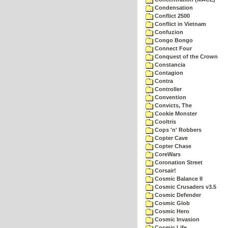
Condensation
Conflict 2500
Conflict in Vietnam
Confuzion
Congo Bongo
Connect Four
Conquest of the Crown
Constancia
Contagion
Contra
Controller
Convention
Convicts, The
Cookie Monster
Cooltris
Cops 'n' Robbers
Copter Cave
Copter Chase
CoreWars
Coronation Street
Corsair!
Cosmic Balance II
Cosmic Crusaders v3.5
Cosmic Defender
Cosmic Glob
Cosmic Hero
Cosmic Invasion
Cosmic Life