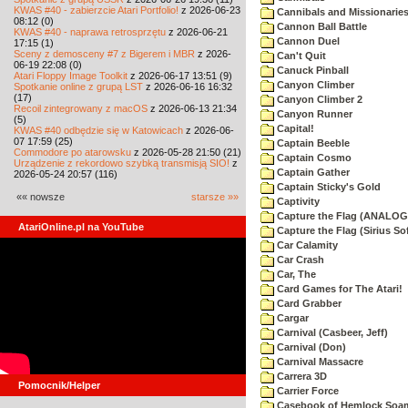
KWAS #40 - zabierzcie Atari Portfolio!
z 2026-06-23
Cannibals and Missionarie
08:12 (0)
Cannon Ball Battle
KWAS #40 - naprawa retrosprzętu
z 2026-06-21
Cannon Duel
17:15 (1)
Sceny z demosceny #7 z Bigerem i MBR
z 2026-
Can't Quit
06-19 22:08 (0)
Canuck Pinball
Atari Floppy Image Toolkit
z 2026-06-17 13:51 (9)
Canyon Climber
Spotkanie online z grupą LST
z 2026-06-16 16:32
(17)
Canyon Climber 2
Recoil zintegrowany z macOS
z 2026-06-13 21:34
Canyon Runner
(5)
Capital!
KWAS #40 odbędzie się w Katowicach
z 2026-06-
07 17:59 (25)
Captain Beeble
Commodore po atarowsku
z 2026-05-28 21:50 (21)
Captain Cosmo
Urządzenie z rekordowo szybką transmisją SIO!
z
Captain Gather
2026-05-24 20:57 (116)
Captain Sticky's Gold
«« nowsze
starsze »»
Captivity
Capture the Flag (ANALOG
AtariOnline.pl na YouTube
Capture the Flag (Sirius So
Car Calamity
Car Crash
Car, The
Card Games for The Atari!
Card Grabber
Cargar
Carnival (Casbeer, Jeff)
Carnival (Don)
Carnival Massacre
Carrera 3D
Pomocnik/Helper
Carrier Force
Casebook of Hemlock Soa