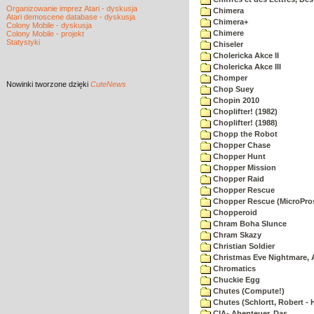
Organizowanie imprez Atari - dyskusja
Chimera
Atari demoscene database - dyskusja
Chimera+
Colony Mobile - dyskusja
Chimere
Colony Mobile - projekt
Statystyki
Chiseler
Cholericka Akce II
Cholericka Akce III
Chomper
Nowinki
tworzone dzięki
CuteNews
Chop Suey
Chopin 2010
Choplifter! (1982)
Choplifter! (1988)
Chopp the Robot
Chopper Chase
Chopper Hunt
Chopper Mission
Chopper Raid
Chopper Rescue
Chopper Rescue (MicroPros
Chopperoid
Chram Boha Slunce
Chram Skazy
Christian Soldier
Christmas Eve Nightmare, 
Chromatics
Chuckie Egg
Chutes (Compute!)
Chutes (Schlortt, Robert - 
CIA- Abenteuer, Das