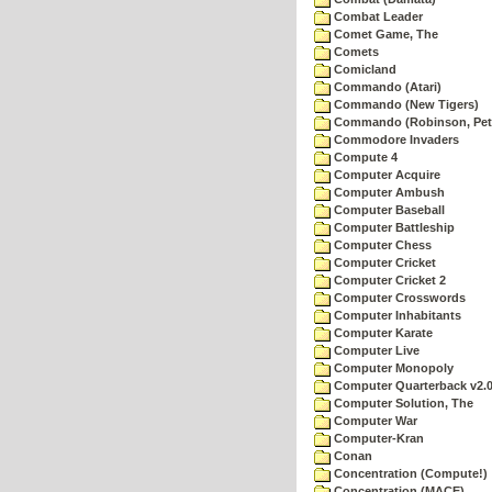
Combat Leader
Comet Game, The
Comets
Comicland
Commando (Atari)
Commando (New Tigers)
Commando (Robinson, Pete
Commodore Invaders
Compute 4
Computer Acquire
Computer Ambush
Computer Baseball
Computer Battleship
Computer Chess
Computer Cricket
Computer Cricket 2
Computer Crosswords
Computer Inhabitants
Computer Karate
Computer Live
Computer Monopoly
Computer Quarterback v2.
Computer Solution, The
Computer War
Computer-Kran
Conan
Concentration (Compute!)
Concentration (MACE)