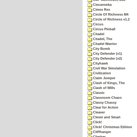
Ciezarowka
Cimex Rex
Circle Of Richness M4
Circle of Richness v1.2
Circus
Circus Pinball
Citadel
Citadel, The
Citadel Warrior
City Bomb
City Defender (v1)
City Defender (v2)
Cityhawk
Civil War Simulation
Civilization
Claim Jumper
Clash of Kings, The
Clash of Wills
Classic
Classroom Chaos
Classy Chassy
Clear for Action
Cleaver
Clever and Smart
Click!
Click! Christmas Edition
Cliffhanger
Climber