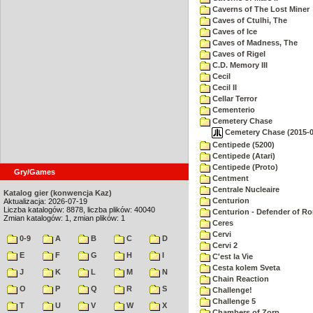
Caverns of The Lost Miner
Caves of Ctulhi, The
Caves of Ice
Caves of Madness, The
Caves of Rigel
C.D. Memory III
Cecil
Cecil II
Cellar Terror
Cementerio
Cemetery Chase
Cemetery Chase (2015-0
Centipede (5200)
Centipede (Atari)
Centipede (Proto)
Gry/Games
Centment
Centrale Nucleaire
Katalog gier (konwencja Kaz)
Centurion
Aktualizacja: 2026-07-19
Liczba katalogów: 8878, liczba plików: 40040
Centurion - Defender of R
Zmian katalogów: 1, zmian plików: 1
Ceres
Cervi
0-9
A
B
C
D
Cervi 2
E
F
G
H
I
C'est la Vie
Cesta kolem Sveta
J
K
L
M
N
Chain Reaction
O
P
Q
R
S
Challenge!
Challenge 5
T
U
V
W
X
Chambers of Zorp