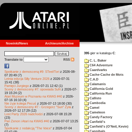
Nowinki/News
Archiwum/Archive
395
gier w katalogu
C
:
Translate to
RSS
C. L. Baker
C64 Adventure
Caardvarks
Spotkanie z demosceną #9: STeel/Tori
z 2026-08-
Cache-Cache de Mots
07 20:49 (7)
Letnia edycja Silly Venture 2026
z 2026-07-31
C.A.D
15:41 (38)
Calamanis
Pamięci Jurgiego
z 2026-07-21 12:42 (1)
California Gold
Sceny z demosceny #7: opowiada SuN
z 2026-07-
19 15:24 (2)
California Run
Atari Muzeum w Poznaniu na KWAS #40
z 2026-
Callisto
07-16 16:10 (4)
Cambodia
Nie żyje kolega Pecuś
z 2026-07-13 18:00 (30)
Sceny z demosceny #7 - Grzegorz "Sun" Żyła
z
Camel
2026-07-12 17:29 (12)
Cameleon
Lost Party 2026 nadchodzi
z 2026-07-08 15:28
Candy Factory
(23)
Pan Zenon i Atari na KWAS #40
z 2026-07-07 13:25
Canfield's
(7)
Canfield's (O'Neil, Kevin)
Spotkanie z redakcją "The Voice"
z 2026-07-04
Cannibals
07:42 (9)