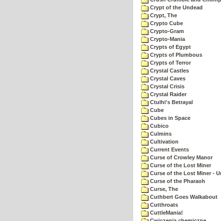
Crypt of the Undead
Crypt, The
Crypto Cube
Crypto-Gram
Crypto-Mania
Crypts of Egypt
Crypts of Plumbous
Crypts of Terror
Crystal Castles
Crystal Caves
Crystal Crisis
Crystal Raider
Ctulhi's Betrayal
Cube
Cubes in Space
Cubico
Culmins
Cultivation
Current Events
Curse of Crowley Manor
Curse of the Lost Miner
Curse of the Lost Miner -
Curse of the Pharaoh
Curse, The
Cuthbert Goes Walkabout
Cutthroats
CuttleMania!
Cwiczenia chemiczne