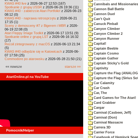
KWAS #40 live
z 2026-06-27 12:53 (167)
Cannibals and Missionarie
Spotkanie z grupą USSR
z 2026-06-26 19:36 (11)
Cannon Ball Battle
KWAS #40 - zabierzcie Atari Portfolio!
z 2026-06-23
Cannon Duel
08:12 (0)
KWAS #40 - naprawa retrosprzętu
z 2026-06-21
Can't Quit
17:15 (1)
Canuck Pinball
Sceny z demosceny #7 z Bigerem i MBR
z 2026-
Canyon Climber
06-19 22:08 (0)
Atari Floppy Image Toolkit
z 2026-06-17 13:51 (9)
Canyon Climber 2
Spotkanie online z grupą LST
z 2026-06-16 16:32
Canyon Runner
(17)
Capital!
Recoil zintegrowany z macOS
z 2026-06-13 21:34
(5)
Captain Beeble
KWAS #40 odbędzie się w Katowicach
z 2026-06-
Captain Cosmo
07 17:59 (25)
Captain Gather
Commodore po atarowsku
z 2026-05-28 21:50 (21)
Captain Sticky's Gold
«« nowsze
starsze »»
Captivity
Capture the Flag (ANALOG
AtariOnline.pl na YouTube
Capture the Flag (Sirius So
Car Calamity
Car Crash
Car, The
Card Games for The Atari!
Card Grabber
Cargar
Carnival (Casbeer, Jeff)
Carnival (Don)
Carnival Massacre
Carrera 3D
Pomocnik/Helper
Carrier Force
Casebook of Hemlock Soa