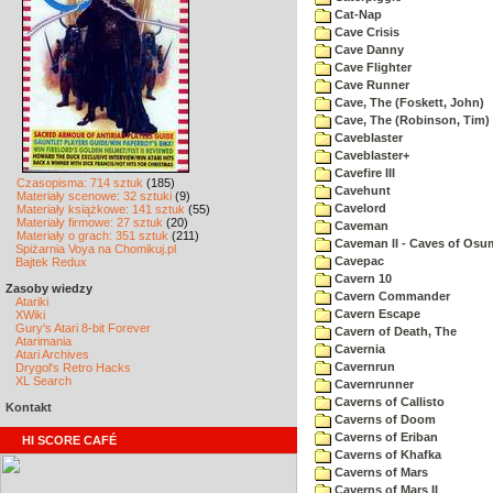
Cat-Nap
Cave Crisis
Cave Danny
Cave Flighter
Cave Runner
Cave, The (Foskett, John)
Cave, The (Robinson, Tim)
Caveblaster
Caveblaster+
Cavefire III
Czasopisma: 714 sztuk
(185)
Cavehunt
Materiały scenowe: 32 sztuki
(9)
Cavelord
Materiały książkowe: 141 sztuk
(55)
Materiały firmowe: 27 sztuk
(20)
Caveman
Materiały o grach: 351 sztuk
(211)
Caveman II - Caves of Osu
Spiżarnia Voya na Chomikuj.pl
Cavepac
Bajtek Redux
Cavern 10
Zasoby wiedzy
Cavern Commander
Atariki
Cavern Escape
XWiki
Gury's Atari 8-bit Forever
Cavern of Death, The
Atarimania
Cavernia
Atari Archives
Cavernrun
Drygol's Retro Hacks
XL Search
Cavernrunner
Caverns of Callisto
Kontakt
Caverns of Doom
Caverns of Eriban
HI SCORE CAFÉ
Caverns of Khafka
Caverns of Mars
Caverns of Mars II