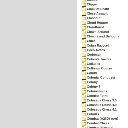
Clipper
Cloak of Death
Close Assault
Closeout!
Cloud Hopper
Cloudburst
Clown Around
Clowns and Balloons
Clues
Cobra Raccce!
Coco-Notes
Codeman
Cohen's Towers
Collapse
Collision Course
Coloid
Colonial Conquest
Colony
Colony 7
Colorasaurus
Colorful Tetris
Colossus Chess 3.0
Colossus Chess 4.0
Colossus Chess 4.1
Colours
Combat (A2600 port)
Combat Chess
Combat (Damata)