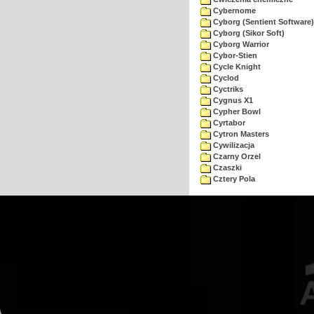
Cybernome
Cyborg (Sentient Software)
Cyborg (Sikor Soft)
Cyborg Warrior
Cybor-Stien
Cycle Knight
Cyclod
Cyctriks
Cygnus X1
Cypher Bowl
Cyrtabor
Cytron Masters
Cywilizacja
Czarny Orzel
Czaszki
Cztery Pola