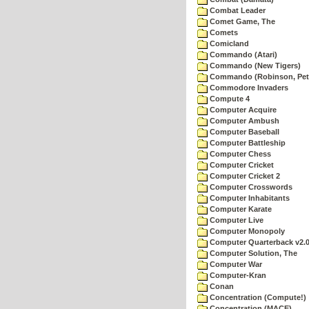
Combat Leader
Comet Game, The
Comets
Comicland
Commando (Atari)
Commando (New Tigers)
Commando (Robinson, Pete
Commodore Invaders
Compute 4
Computer Acquire
Computer Ambush
Computer Baseball
Computer Battleship
Computer Chess
Computer Cricket
Computer Cricket 2
Computer Crosswords
Computer Inhabitants
Computer Karate
Computer Live
Computer Monopoly
Computer Quarterback v2.
Computer Solution, The
Computer War
Computer-Kran
Conan
Concentration (Compute!)
Concentration (MACE)