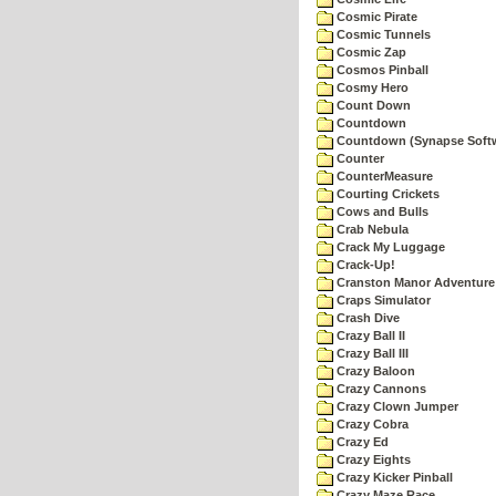
Cosmic Pirate
Cosmic Tunnels
Cosmic Zap
Cosmos Pinball
Cosmy Hero
Count Down
Countdown
Countdown (Synapse Soft
Counter
CounterMeasure
Courting Crickets
Cows and Bulls
Crab Nebula
Crack My Luggage
Crack-Up!
Cranston Manor Adventure
Craps Simulator
Crash Dive
Crazy Ball II
Crazy Ball III
Crazy Baloon
Crazy Cannons
Crazy Clown Jumper
Crazy Cobra
Crazy Ed
Crazy Eights
Crazy Kicker Pinball
Crazy Maze Race