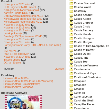
Poradniki
Casino Baccarat
Nowe gry w 2026 roku
(1)
SFX-Engine w MAD Pascalu
(3)
Casino World
Narzędzie do tworzenia scrolli
(12)
Castaway
Kartridż Sparta DOS X
(6)
Castle Assault
Usprawnienia magnetofonu XC12
(12)
Konserwacja stacji dysków 1050
(19)
Castle Attack
Konserwacja magnetofonu XC12
(15)
Castle Clobber
Nowe gry w 2020 roku
(2)
Castle Crisis
Nowe gry w 2019 roku
(35)
Nowe gry w 2017 roku
(3)
Castle Fantasy
Larek pokazuje
(40)
Castle Hassle
Emulacja ZX Spectrum na VBXE
(26)
Castle Hexagon
Nowe gry w 2016 roku
(7)
Nowe gry w 2015 roku
(4)
Castle Morgue
Partycjonowanie karty SIDE (APT/FAT16/FAT32)
Castle of Cire-Nampahc, T
(1)
Castle of Horror
BMPVIEW
(34)
Atari ST dla opornych
(75)
Castle Quest
Nowe gry w 2014 roku
(19)
Castle, The
Tritone engine
(11)
Castle Top
QChan Engine
(6)
Castle Wolfenstein
nowsze
starsze
Castlemania
Castles and Keys
Emulatory
Castles of Confusion
Emulator Atari800Win
Emulator Atari800Win PLus 4.0 (Windows)
Catapault
Emulator Atari++ (multiplatform)
Catapede
Emulator Altirra (Windows)
Catapill
Biblioteka Atarowca
Catch 88
Catch a Letter
Catch the Skull
Catepillar Races
Caterpiggle