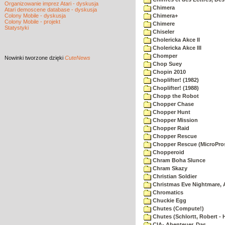
Organizowanie imprez Atari - dyskusja
Chimera
Atari demoscene database - dyskusja
Colony Mobile - dyskusja
Chimera+
Colony Mobile - projekt
Chimere
Statystyki
Chiseler
Cholericka Akce II
Cholericka Akce III
Chomper
Nowinki
tworzone dzięki
CuteNews
Chop Suey
Chopin 2010
Choplifter! (1982)
Choplifter! (1988)
Chopp the Robot
Chopper Chase
Chopper Hunt
Chopper Mission
Chopper Raid
Chopper Rescue
Chopper Rescue (MicroPros
Chopperoid
Chram Boha Slunce
Chram Skazy
Christian Soldier
Christmas Eve Nightmare, 
Chromatics
Chuckie Egg
Chutes (Compute!)
Chutes (Schlortt, Robert - 
CIA- Abenteuer, Das