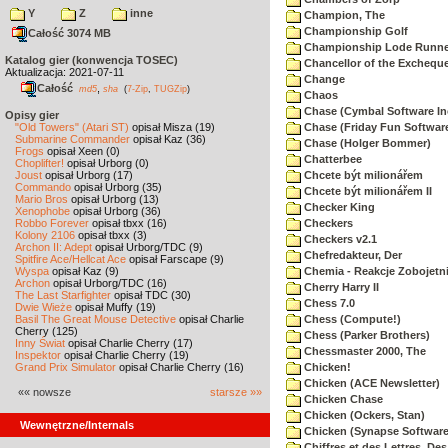
Y
Z
inne
Champion, The
Championship Golf
Całość 3074 MB
Championship Lode Runne
Katalog gier (konwencja TOSEC)
Chancellor of the Exchequ
Aktualizacja: 2021-07-11
Change
Całość
,
md5
sha
(
7-Zip
,
TUGZip
)
Chaos
Chase (Cymbal Software In
Opisy gier
"Old Towers" (Atari ST)
opisał Misza (19)
Chase (Friday Fun Softwar
Submarine Commander
opisał Kaz (36)
Chase (Holger Bommer)
Frogs
opisał Xeen (0)
Chatterbee
Choplifter!
opisał Urborg (0)
Joust
opisał Urborg (17)
Chcete být milionářem
Commando
opisał Urborg (35)
Chcete být milionářem II
Mario Bros
opisał Urborg (13)
Checker King
Xenophobe
opisał Urborg (36)
Robbo Forever
opisał tbxx (16)
Checkers
Kolony 2106
opisał tbxx (3)
Checkers v2.1
Archon II: Adept
opisał Urborg/TDC (9)
Chefredakteur, Der
Spitfire Ace/Hellcat Ace
opisał Farscape (9)
Wyspa
opisał Kaz (9)
Chemia - Reakcje Zobojetn
Archon
opisał Urborg/TDC (16)
Cherry Harry II
The Last Starfighter
opisał TDC (30)
Chess 7.0
Dwie Wieże
opisał Muffy (19)
Basil The Great Mouse Detective
opisał Charlie
Chess (Compute!)
Cherry (125)
Chess (Parker Brothers)
Inny Świat
opisał Charlie Cherry (17)
Chessmaster 2000, The
Inspektor
opisał Charlie Cherry (19)
Grand Prix Simulator
opisał Charlie Cherry (16)
Chicken!
Chicken (ACE Newsletter)
«« nowsze
starsze »»
Chicken Chase
Chicken (Ockers, Stan)
Wewnętrzne/Internals
Chicken (Synapse Software
Chiffres et des Lettres, Des