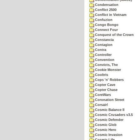
Condensation
Conflict 2500
Conflict in Vietnam
Confuzion
Congo Bongo
Connect Four
Conquest of the Crown
Constancia
Contagion
Contra
Controller
Convention
Convicts, The
Cookie Monster
Cooltris
Cops 'n' Robbers
Copter Cave
Copter Chase
CoreWars
Coronation Street
Corsair!
Cosmic Balance II
Cosmic Crusaders v3.5
Cosmic Defender
Cosmic Glob
Cosmic Hero
Cosmic Invasion
Cosmic Life