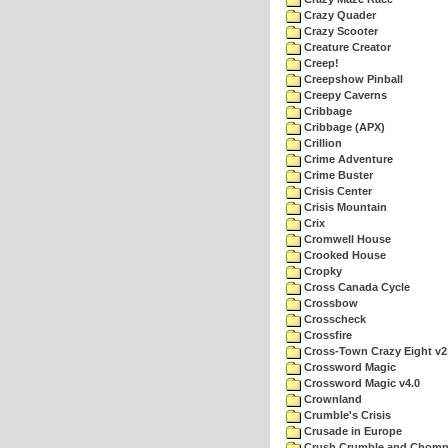
Crazy Quader
Crazy Scooter
Creature Creator
Creep!
Creepshow Pinball
Creepy Caverns
Cribbage
Cribbage (APX)
Crillion
Crime Adventure
Crime Buster
Crisis Center
Crisis Mountain
Crix
Cromwell House
Crooked House
Cropky
Cross Canada Cycle
Crossbow
Crosscheck
Crossfire
Cross-Town Crazy Eight v2
Crossword Magic
Crossword Magic v4.0
Crownland
Crumble's Crisis
Crusade in Europe
Crush Crumble and Chom