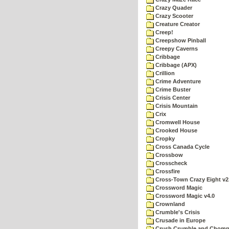
Crazy Quader
Crazy Scooter
Creature Creator
Creep!
Creepshow Pinball
Creepy Caverns
Cribbage
Cribbage (APX)
Crillion
Crime Adventure
Crime Buster
Crisis Center
Crisis Mountain
Crix
Cromwell House
Crooked House
Cropky
Cross Canada Cycle
Crossbow
Crosscheck
Crossfire
Cross-Town Crazy Eight v2
Crossword Magic
Crossword Magic v4.0
Crownland
Crumble's Crisis
Crusade in Europe
Crush Crumble and Chom