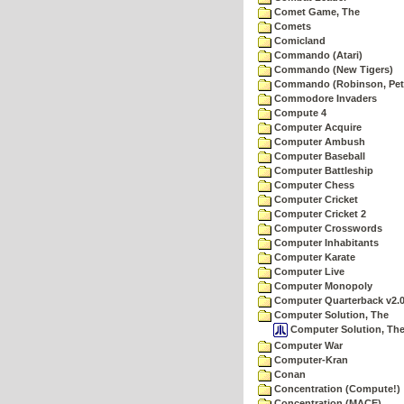
Comet Game, The
Comets
Comicland
Commando (Atari)
Commando (New Tigers)
Commando (Robinson, Pete
Commodore Invaders
Compute 4
Computer Acquire
Computer Ambush
Computer Baseball
Computer Battleship
Computer Chess
Computer Cricket
Computer Cricket 2
Computer Crosswords
Computer Inhabitants
Computer Karate
Computer Live
Computer Monopoly
Computer Quarterback v2.
Computer Solution, The
Computer Solution, The
Computer War
Computer-Kran
Conan
Concentration (Compute!)
Concentration (MACE)