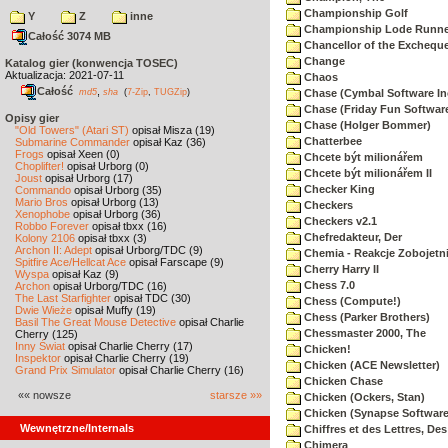
Championship Golf
Y
Z
inne
Championship Lode Runne
Całość 3074 MB
Chancellor of the Exchequ
Change
Katalog gier (konwencja TOSEC)
Aktualizacja: 2021-07-11
Chaos
Całość
,
md5
sha
(
7-Zip
,
TUGZip
)
Chase (Cymbal Software In
Chase (Friday Fun Softwar
Opisy gier
Chase (Holger Bommer)
"Old Towers" (Atari ST)
opisał Misza (19)
Chatterbee
Submarine Commander
opisał Kaz (36)
Frogs
opisał Xeen (0)
Chcete být milionářem
Choplifter!
opisał Urborg (0)
Chcete být milionářem II
Joust
opisał Urborg (17)
Checker King
Commando
opisał Urborg (35)
Mario Bros
opisał Urborg (13)
Checkers
Xenophobe
opisał Urborg (36)
Checkers v2.1
Robbo Forever
opisał tbxx (16)
Chefredakteur, Der
Kolony 2106
opisał tbxx (3)
Archon II: Adept
opisał Urborg/TDC (9)
Chemia - Reakcje Zobojetn
Spitfire Ace/Hellcat Ace
opisał Farscape (9)
Cherry Harry II
Wyspa
opisał Kaz (9)
Chess 7.0
Archon
opisał Urborg/TDC (16)
The Last Starfighter
opisał TDC (30)
Chess (Compute!)
Dwie Wieże
opisał Muffy (19)
Chess (Parker Brothers)
Basil The Great Mouse Detective
opisał Charlie
Chessmaster 2000, The
Cherry (125)
Inny Świat
opisał Charlie Cherry (17)
Chicken!
Inspektor
opisał Charlie Cherry (19)
Chicken (ACE Newsletter)
Grand Prix Simulator
opisał Charlie Cherry (16)
Chicken Chase
«« nowsze
starsze »»
Chicken (Ockers, Stan)
Chicken (Synapse Software
Wewnętrzne/Internals
Chiffres et des Lettres, Des
Chimera