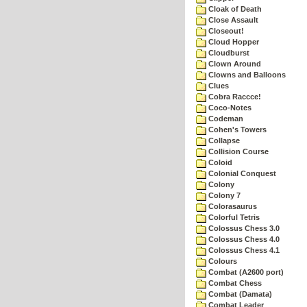
Cloak of Death
Close Assault
Closeout!
Cloud Hopper
Cloudburst
Clown Around
Clowns and Balloons
Clues
Cobra Raccce!
Coco-Notes
Codeman
Cohen's Towers
Collapse
Collision Course
Coloid
Colonial Conquest
Colony
Colony 7
Colorasaurus
Colorful Tetris
Colossus Chess 3.0
Colossus Chess 4.0
Colossus Chess 4.1
Colours
Combat (A2600 port)
Combat Chess
Combat (Damata)
Combat Leader