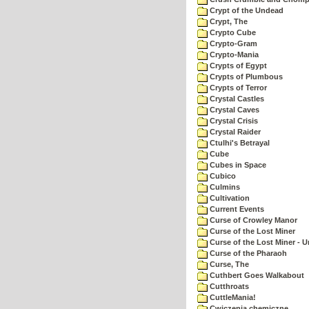
Crypt of the Undead
Crypt, The
Crypto Cube
Crypto-Gram
Crypto-Mania
Crypts of Egypt
Crypts of Plumbous
Crypts of Terror
Crystal Castles
Crystal Caves
Crystal Crisis
Crystal Raider
Ctulhi's Betrayal
Cube
Cubes in Space
Cubico
Culmins
Cultivation
Current Events
Curse of Crowley Manor
Curse of the Lost Miner
Curse of the Lost Miner -
Curse of the Pharaoh
Curse, The
Cuthbert Goes Walkabout
Cutthroats
CuttleMania!
Cwiczenia chemiczne