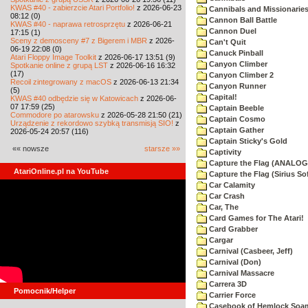
KWAS #40 - zabierzcie Atari Portfolio!
z 2026-06-23
Cannibals and Missionarie
08:12 (0)
Cannon Ball Battle
KWAS #40 - naprawa retrosprzętu
z 2026-06-21
Cannon Duel
17:15 (1)
Sceny z demosceny #7 z Bigerem i MBR
z 2026-
Can't Quit
06-19 22:08 (0)
Canuck Pinball
Atari Floppy Image Toolkit
z 2026-06-17 13:51 (9)
Canyon Climber
Spotkanie online z grupą LST
z 2026-06-16 16:32
(17)
Canyon Climber 2
Recoil zintegrowany z macOS
z 2026-06-13 21:34
Canyon Runner
(5)
Capital!
KWAS #40 odbędzie się w Katowicach
z 2026-06-
07 17:59 (25)
Captain Beeble
Commodore po atarowsku
z 2026-05-28 21:50 (21)
Captain Cosmo
Urządzenie z rekordowo szybką transmisją SIO!
z
Captain Gather
2026-05-24 20:57 (116)
Captain Sticky's Gold
«« nowsze
starsze »»
Captivity
Capture the Flag (ANALOG
AtariOnline.pl na YouTube
Capture the Flag (Sirius So
Car Calamity
Car Crash
Car, The
Card Games for The Atari!
Card Grabber
Cargar
Carnival (Casbeer, Jeff)
Carnival (Don)
Carnival Massacre
Carrera 3D
Pomocnik/Helper
Carrier Force
Casebook of Hemlock Soa