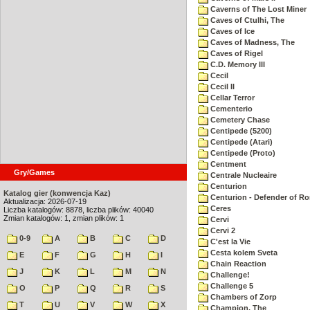
Caverns of The Lost Miner
Caves of Ctulhi, The
Caves of Ice
Caves of Madness, The
Caves of Rigel
C.D. Memory III
Cecil
Cecil II
Cellar Terror
Cementerio
Cemetery Chase
Centipede (5200)
Centipede (Atari)
Centipede (Proto)
Centment
Gry/Games
Centrale Nucleaire
Centurion
Katalog gier (konwencja Kaz)
Centurion - Defender of R
Aktualizacja: 2026-07-19
Ceres
Liczba katalogów: 8878, liczba plików: 40040
Zmian katalogów: 1, zmian plików: 1
Cervi
Cervi 2
0-9
A
B
C
D
C'est la Vie
Cesta kolem Sveta
E
F
G
H
I
Chain Reaction
J
K
L
M
N
Challenge!
Challenge 5
O
P
Q
R
S
Chambers of Zorp
T
U
V
W
X
Champion, The