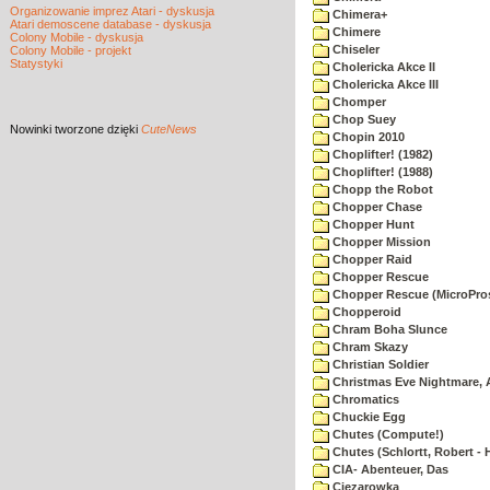
Organizowanie imprez Atari - dyskusja
Chimera+
Atari demoscene database - dyskusja
Chimere
Colony Mobile - dyskusja
Chiseler
Colony Mobile - projekt
Statystyki
Cholericka Akce II
Cholericka Akce III
Chomper
Chop Suey
Nowinki
tworzone dzięki
CuteNews
Chopin 2010
Choplifter! (1982)
Choplifter! (1988)
Chopp the Robot
Chopper Chase
Chopper Hunt
Chopper Mission
Chopper Raid
Chopper Rescue
Chopper Rescue (MicroPros
Chopperoid
Chram Boha Slunce
Chram Skazy
Christian Soldier
Christmas Eve Nightmare, 
Chromatics
Chuckie Egg
Chutes (Compute!)
Chutes (Schlortt, Robert - 
CIA- Abenteuer, Das
Ciezarowka