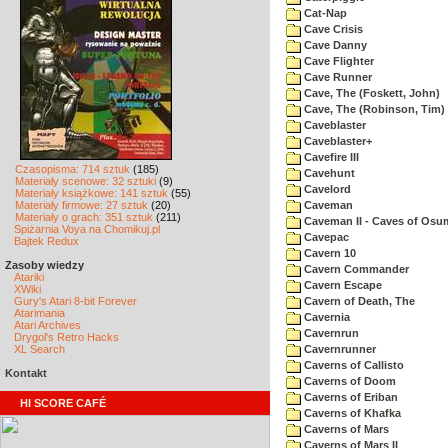
Cat-Nap
Cave Crisis
Cave Danny
Cave Flighter
Cave Runner
Cave, The (Foskett, John)
Cave, The (Robinson, Tim)
Caveblaster
Caveblaster+
Cavefire III
Czasopisma: 714 sztuk
(185)
Cavehunt
Materiały scenowe: 32 sztuki
(9)
Cavelord
Materiały książkowe: 141 sztuk
(55)
Materiały firmowe: 27 sztuk
(20)
Caveman
Materiały o grach: 351 sztuk
(211)
Caveman II - Caves of Osu
Spiżarnia Voya na Chomikuj.pl
Cavepac
Bajtek Redux
Cavern 10
Zasoby wiedzy
Cavern Commander
Atariki
Cavern Escape
XWiki
Gury's Atari 8-bit Forever
Cavern of Death, The
Atarimania
Cavernia
Atari Archives
Cavernrun
Drygol's Retro Hacks
XL Search
Cavernrunner
Caverns of Callisto
Kontakt
Caverns of Doom
Caverns of Eriban
HI SCORE CAFÉ
Caverns of Khafka
Caverns of Mars
Caverns of Mars II