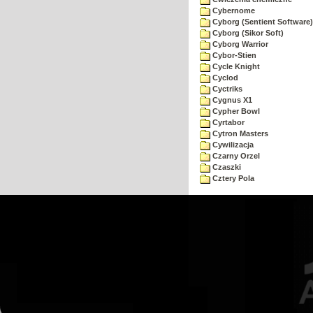
Cybernome
Cyborg (Sentient Software)
Cyborg (Sikor Soft)
Cyborg Warrior
Cybor-Stien
Cycle Knight
Cyclod
Cyctriks
Cygnus X1
Cypher Bowl
Cyrtabor
Cytron Masters
Cywilizacja
Czarny Orzel
Czaszki
Cztery Pola