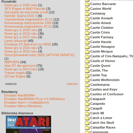
Poradniki
Casino Baccarat
Nowe gry w 2026 roku
(1)
SFX-Engine w MAD Pascalu
(3)
Casino World
Narzędzie do tworzenia scrolli
(12)
Castaway
Kartridż Sparta DOS X
(6)
Castle Assault
Usprawnienia magnetofonu XC12
(12)
Konserwacja stacji dysków 1050
(19)
Castle Attack
Konserwacja magnetofonu XC12
(15)
Castle Clobber
Nowe gry w 2020 roku
(2)
Castle Crisis
Nowe gry w 2019 roku
(35)
Nowe gry w 2017 roku
(3)
Castle Fantasy
Larek pokazuje
(40)
Castle Hassle
Emulacja ZX Spectrum na VBXE
(26)
Castle Hexagon
Nowe gry w 2016 roku
(7)
Nowe gry w 2015 roku
(4)
Castle Morgue
Partycjonowanie karty SIDE (APT/FAT16/FAT32)
Castle of Cire-Nampahc, T
(1)
Castle of Horror
BMPVIEW
(34)
Atari ST dla opornych
(75)
Castle Quest
Nowe gry w 2014 roku
(19)
Castle, The
Tritone engine
(11)
Castle Top
QChan Engine
(6)
Castle Wolfenstein
nowsze
starsze
Castlemania
Castles and Keys
Emulatory
Castles of Confusion
Emulator Atari800Win
Emulator Atari800Win PLus 4.0 (Windows)
Catapault
Emulator Atari++ (multiplatform)
Catapede
Emulator Altirra (Windows)
Catapill
Biblioteka Atarowca
Catch 88
Catch a Letter
Catch the Skull
Catepillar Races
Caterpiggle