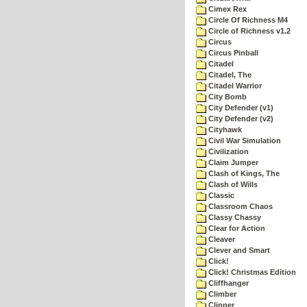
Cimex Rex
Circle Of Richness M4
Circle of Richness v1.2
Circus
Circus Pinball
Citadel
Citadel, The
Citadel Warrior
City Bomb
City Defender (v1)
City Defender (v2)
Cityhawk
Civil War Simulation
Civilization
Claim Jumper
Clash of Kings, The
Clash of Wills
Classic
Classroom Chaos
Classy Chassy
Clear for Action
Cleaver
Clever and Smart
Click!
Click! Christmas Edition
Cliffhanger
Climber
Clipper