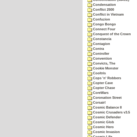
Condensation
Conflict 2500
Conflict in Vietnam
Confuzion
Congo Bongo
Connect Four
Conquest of the Crown
Constancia
Contagion
Contra
Controller
Convention
Convicts, The
Cookie Monster
Cooltris
Cops 'n' Robbers
Copter Cave
Copter Chase
CoreWars
Coronation Street
Corsair!
Cosmic Balance II
Cosmic Crusaders v3.5
Cosmic Defender
Cosmic Glob
Cosmic Hero
Cosmic Invasion
Cosmic Life