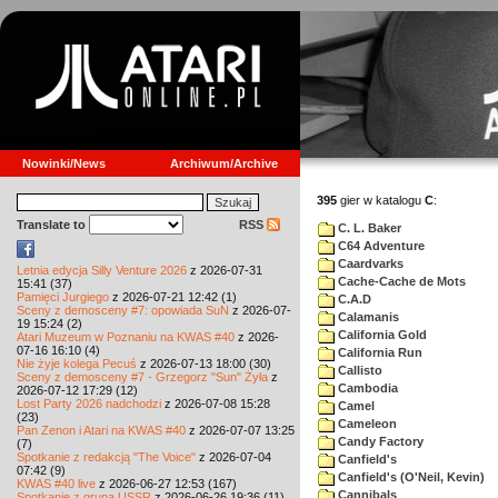
Nowinki/News
Archiwum/Archive
395
gier w katalogu
C
:
Translate to
RSS
C. L. Baker
C64 Adventure
Caardvarks
Letnia edycja Silly Venture 2026
z 2026-07-31
Cache-Cache de Mots
15:41 (37)
Pamięci Jurgiego
z 2026-07-21 12:42 (1)
C.A.D
Sceny z demosceny #7: opowiada SuN
z 2026-07-
Calamanis
19 15:24 (2)
California Gold
Atari Muzeum w Poznaniu na KWAS #40
z 2026-
07-16 16:10 (4)
California Run
Nie żyje kolega Pecuś
z 2026-07-13 18:00 (30)
Callisto
Sceny z demosceny #7 - Grzegorz "Sun" Żyła
z
Cambodia
2026-07-12 17:29 (12)
Lost Party 2026 nadchodzi
z 2026-07-08 15:28
Camel
(23)
Cameleon
Pan Zenon i Atari na KWAS #40
z 2026-07-07 13:25
Candy Factory
(7)
Spotkanie z redakcją "The Voice"
z 2026-07-04
Canfield's
07:42 (9)
Canfield's (O'Neil, Kevin)
KWAS #40 live
z 2026-06-27 12:53 (167)
Cannibals
Spotkanie z grupą USSR
z 2026-06-26 19:36 (11)