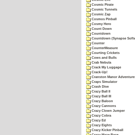
Cosmic Pirate
Cosmic Tunnels
Cosmic Zap
Cosmos Pinball
Cosmy Hero
Count Down
Countdown
Countdown (Synapse Soft
Counter
CounterMeasure
Courting Crickets
Cows and Bulls
Crab Nebula
Crack My Luggage
Crack-Up!
Cranston Manor Adventure
Craps Simulator
Crash Dive
Crazy Ball II
Crazy Ball III
Crazy Baloon
Crazy Cannons
Crazy Clown Jumper
Crazy Cobra
Crazy Ed
Crazy Eights
Crazy Kicker Pinball
Crazy Maze Race