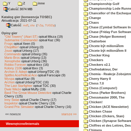
Y
Z
inne
Championship Golf
Championship Lode Runne
Całość 3074 MB
Chancellor of the Exchequ
Katalog gier (konwencja TOSEC)
Change
Aktualizacja: 2021-07-11
Chaos
Całość
,
md5
sha
(
7-Zip
,
TUGZip
)
Chase (Cymbal Software In
Chase (Friday Fun Softwar
Opisy gier
"Old Towers" (Atari ST)
opisał Misza (19)
Chase (Holger Bommer)
Submarine Commander
opisał Kaz (36)
Chatterbee
Frogs
opisał Xeen (0)
Chcete být milionářem
Choplifter!
opisał Urborg (0)
Joust
opisał Urborg (17)
Chcete být milionářem II
Commando
opisał Urborg (35)
Checker King
Mario Bros
opisał Urborg (13)
Checkers
Xenophobe
opisał Urborg (36)
Robbo Forever
opisał tbxx (16)
Checkers v2.1
Kolony 2106
opisał tbxx (3)
Chefredakteur, Der
Archon II: Adept
opisał Urborg/TDC (9)
Chemia - Reakcje Zobojetn
Spitfire Ace/Hellcat Ace
opisał Farscape (9)
Wyspa
opisał Kaz (9)
Cherry Harry II
Archon
opisał Urborg/TDC (16)
Chess 7.0
The Last Starfighter
opisał TDC (30)
Chess (Compute!)
Dwie Wieże
opisał Muffy (19)
Basil The Great Mouse Detective
opisał Charlie
Chess (Parker Brothers)
Cherry (125)
Chessmaster 2000, The
Inny Świat
opisał Charlie Cherry (17)
Chicken!
Inspektor
opisał Charlie Cherry (19)
Grand Prix Simulator
opisał Charlie Cherry (16)
Chicken (ACE Newsletter)
Chicken Chase
«« nowsze
starsze »»
Chicken (Ockers, Stan)
Chicken (Synapse Software
Wewnętrzne/Internals
Chiffres et des Lettres, Des
Chimera