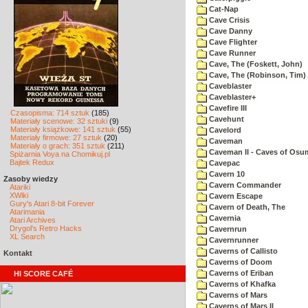
Cat-Nap
Cave Crisis
Cave Danny
Cave Flighter
Cave Runner
Cave, The (Foskett, John)
Cave, The (Robinson, Tim)
Caveblaster
Caveblaster+
Cavefire III
Czasopisma: 714 sztuk
(185)
Cavehunt
Materiały scenowe: 32 sztuki
(9)
Materiały książkowe: 141 sztuk
(55)
Cavelord
Materiały firmowe: 27 sztuk
(20)
Caveman
Materiały o grach: 351 sztuk
(211)
Caveman II - Caves of Osu
Spiżarnia Voya na Chomikuj.pl
Bajtek Redux
Cavepac
Cavern 10
Zasoby wiedzy
Cavern Commander
Atariki
XWiki
Cavern Escape
Gury's Atari 8-bit Forever
Cavern of Death, The
Atarimania
Cavernia
Atari Archives
Drygol's Retro Hacks
Cavernrun
XL Search
Cavernrunner
Caverns of Callisto
Kontakt
Caverns of Doom
Caverns of Eriban
HI SCORE CAFÉ
Caverns of Khafka
Caverns of Mars
Caverns of Mars II