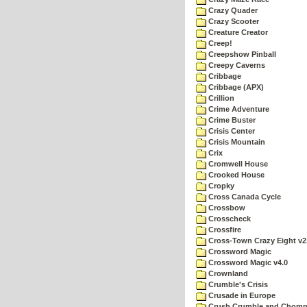
Crazy Quader
Crazy Scooter
Creature Creator
Creep!
Creepshow Pinball
Creepy Caverns
Cribbage
Cribbage (APX)
Crillion
Crime Adventure
Crime Buster
Crisis Center
Crisis Mountain
Crix
Cromwell House
Crooked House
Cropky
Cross Canada Cycle
Crossbow
Crosscheck
Crossfire
Cross-Town Crazy Eight v2
Crossword Magic
Crossword Magic v4.0
Crownland
Crumble's Crisis
Crusade in Europe
Crush Crumble and Chom