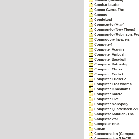
Combat Leader
Comet Game, The
Comets
Comicland
Commando (Atari)
Commando (New Tigers)
Commando (Robinson, Pete
Commodore Invaders
Compute 4
Computer Acquire
Computer Ambush
Computer Baseball
Computer Battleship
Computer Chess
Computer Cricket
Computer Cricket 2
Computer Crosswords
Computer Inhabitants
Computer Karate
Computer Live
Computer Monopoly
Computer Quarterback v2.
Computer Solution, The
Computer War
Computer-Kran
Conan
Concentration (Compute!)
Concentration (MACE)