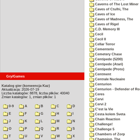
Caverns of The Lost Miner
Caves of Ctulhi, The
Caves of Ice
Caves of Madness, The
Caves of Rigel
C.D. Memory III
Cecil
Cecil II
Cellar Terror
Cementerio
Cemetery Chase
Centipede (5200)
Centipede (Atari)
Centipede (Proto)
Centment
Gry/Games
Centrale Nucleaire
Centurion
Katalog gier (konwencja Kaz)
Centurion - Defender of R
Aktualizacja: 2026-07-19
Liczba katalogów: 8878, liczba plików: 40040
Ceres
Zmian katalogów: 1, zmian plików: 1
Cervi
Cervi 2
0-9
A
B
C
D
C'est la Vie
E
F
G
H
I
Cesta kolem Sveta
Chain Reaction
J
K
L
M
N
Challenge!
O
P
Q
R
S
Challenge 5
Chambers of Zorp
T
U
V
W
X
Champion, The