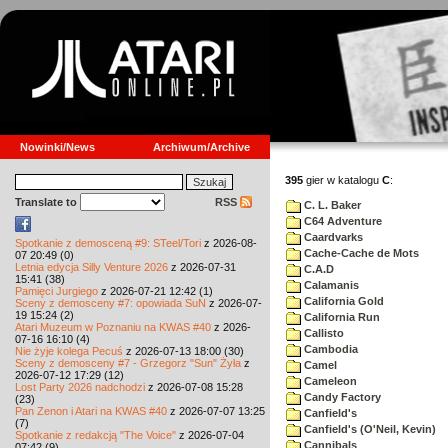
Nowinki/News
Archiwum/Archive
395
gier w katalogu
C
:
Translate to
RSS
C. L. Baker
C64 Adventure
Caardvarks
Spotkanie z demosceną #9: STeel/Tori
z 2026-08-
Cache-Cache de Mots
07 20:49 (0)
Letnia edycja Silly Venture 2026
z 2026-07-31
C.A.D
15:41 (38)
Calamanis
Pamięci Jurgiego
z 2026-07-21 12:42 (1)
California Gold
Sceny z demosceny #7: opowiada SuN
z 2026-07-
19 15:24 (2)
California Run
Atari Muzeum w Poznaniu na KWAS #40
z 2026-
Callisto
07-16 16:10 (4)
Cambodia
Nie żyje kolega Pecuś
z 2026-07-13 18:00 (30)
Sceny z demosceny #7 - Grzegorz "Sun" Żyła
z
Camel
2026-07-12 17:29 (12)
Cameleon
Lost Party 2026 nadchodzi
z 2026-07-08 15:28
Candy Factory
(23)
Pan Zenon i Atari na KWAS #40
z 2026-07-07 13:25
Canfield's
(7)
Canfield's (O'Neil, Kevin)
Spotkanie z redakcją "The Voice"
z 2026-07-04
Cannibals
07:42 (9)