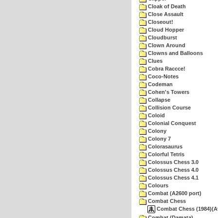
Cloak of Death
Close Assault
Closeout!
Cloud Hopper
Cloudburst
Clown Around
Clowns and Balloons
Clues
Cobra Raccce!
Coco-Notes
Codeman
Cohen's Towers
Collapse
Collision Course
Coloid
Colonial Conquest
Colony
Colony 7
Colorasaurus
Colorful Tetris
Colossus Chess 3.0
Colossus Chess 4.0
Colossus Chess 4.1
Colours
Combat (A2600 port)
Combat Chess
Combat Chess (1984)(Ava
Combat (Damata)