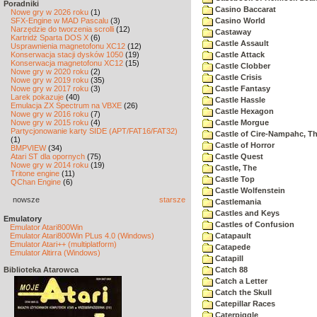
Poradniki
Casino Baccarat
Nowe gry w 2026 roku
(1)
SFX-Engine w MAD Pascalu
(3)
Casino World
Narzędzie do tworzenia scrolli
(12)
Castaway
Kartridż Sparta DOS X
(6)
Castle Assault
Usprawnienia magnetofonu XC12
(12)
Konserwacja stacji dysków 1050
(19)
Castle Attack
Konserwacja magnetofonu XC12
(15)
Castle Clobber
Nowe gry w 2020 roku
(2)
Castle Crisis
Nowe gry w 2019 roku
(35)
Nowe gry w 2017 roku
(3)
Castle Fantasy
Larek pokazuje
(40)
Castle Hassle
Emulacja ZX Spectrum na VBXE
(26)
Castle Hexagon
Nowe gry w 2016 roku
(7)
Nowe gry w 2015 roku
(4)
Castle Morgue
Partycjonowanie karty SIDE (APT/FAT16/FAT32)
Castle of Cire-Nampahc, T
(1)
Castle of Horror
BMPVIEW
(34)
Atari ST dla opornych
(75)
Castle Quest
Nowe gry w 2014 roku
(19)
Castle, The
Tritone engine
(11)
Castle Top
QChan Engine
(6)
Castle Wolfenstein
nowsze
starsze
Castlemania
Castles and Keys
Emulatory
Castles of Confusion
Emulator Atari800Win
Emulator Atari800Win PLus 4.0 (Windows)
Catapault
Emulator Atari++ (multiplatform)
Catapede
Emulator Altirra (Windows)
Catapill
Biblioteka Atarowca
Catch 88
Catch a Letter
Catch the Skull
Catepillar Races
Caterpiggle