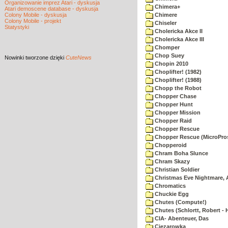
Organizowanie imprez Atari - dyskusja
Chimera+
Atari demoscene database - dyskusja
Colony Mobile - dyskusja
Chimere
Colony Mobile - projekt
Chiseler
Statystyki
Cholericka Akce II
Cholericka Akce III
Chomper
Chop Suey
Nowinki
tworzone dzięki
CuteNews
Chopin 2010
Choplifter! (1982)
Choplifter! (1988)
Chopp the Robot
Chopper Chase
Chopper Hunt
Chopper Mission
Chopper Raid
Chopper Rescue
Chopper Rescue (MicroPros
Chopperoid
Chram Boha Slunce
Chram Skazy
Christian Soldier
Christmas Eve Nightmare, 
Chromatics
Chuckie Egg
Chutes (Compute!)
Chutes (Schlortt, Robert - 
CIA- Abenteuer, Das
Ciezarowka