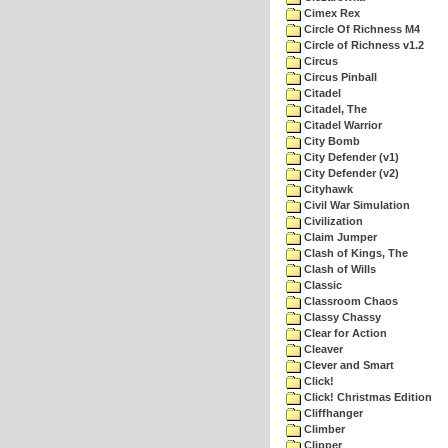
Cimex Rex
Circle Of Richness M4
Circle of Richness v1.2
Circus
Circus Pinball
Citadel
Citadel, The
Citadel Warrior
City Bomb
City Defender (v1)
City Defender (v2)
Cityhawk
Civil War Simulation
Civilization
Claim Jumper
Clash of Kings, The
Clash of Wills
Classic
Classroom Chaos
Classy Chassy
Clear for Action
Cleaver
Clever and Smart
Click!
Click! Christmas Edition
Cliffhanger
Climber
Clipper