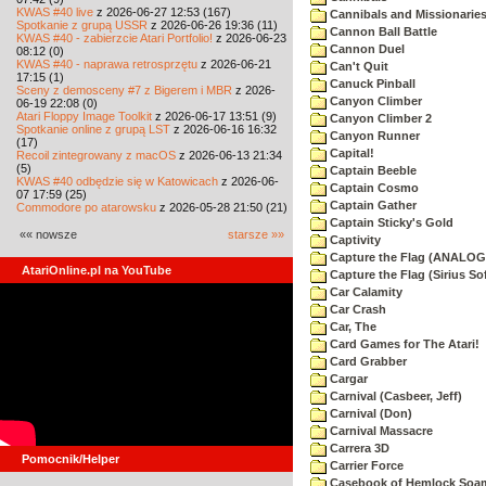
KWAS #40 live
z 2026-06-27 12:53 (167)
Cannibals and Missionarie
Spotkanie z grupą USSR
z 2026-06-26 19:36 (11)
Cannon Ball Battle
KWAS #40 - zabierzcie Atari Portfolio!
z 2026-06-23
Cannon Duel
08:12 (0)
KWAS #40 - naprawa retrosprzętu
z 2026-06-21
Can't Quit
17:15 (1)
Canuck Pinball
Sceny z demosceny #7 z Bigerem i MBR
z 2026-
Canyon Climber
06-19 22:08 (0)
Atari Floppy Image Toolkit
z 2026-06-17 13:51 (9)
Canyon Climber 2
Spotkanie online z grupą LST
z 2026-06-16 16:32
Canyon Runner
(17)
Capital!
Recoil zintegrowany z macOS
z 2026-06-13 21:34
(5)
Captain Beeble
KWAS #40 odbędzie się w Katowicach
z 2026-06-
Captain Cosmo
07 17:59 (25)
Captain Gather
Commodore po atarowsku
z 2026-05-28 21:50 (21)
Captain Sticky's Gold
«« nowsze
starsze »»
Captivity
Capture the Flag (ANALOG
AtariOnline.pl na YouTube
Capture the Flag (Sirius So
Car Calamity
Car Crash
Car, The
Card Games for The Atari!
Card Grabber
Cargar
Carnival (Casbeer, Jeff)
Carnival (Don)
Carnival Massacre
Carrera 3D
Pomocnik/Helper
Carrier Force
Casebook of Hemlock Soa