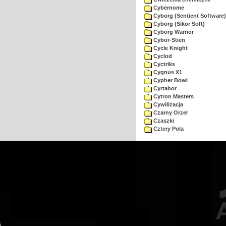
Cybernome
Cyborg (Sentient Software)
Cyborg (Sikor Soft)
Cyborg Warrior
Cybor-Stien
Cycle Knight
Cyclod
Cyctriks
Cygnus X1
Cypher Bowl
Cyrtabor
Cytron Masters
Cywilizacja
Czarny Orzel
Czaszki
Cztery Pola