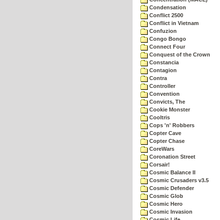
Condensation
Conflict 2500
Conflict in Vietnam
Confuzion
Congo Bongo
Connect Four
Conquest of the Crown
Constancia
Contagion
Contra
Controller
Convention
Convicts, The
Cookie Monster
Cooltris
Cops 'n' Robbers
Copter Cave
Copter Chase
CoreWars
Coronation Street
Corsair!
Cosmic Balance II
Cosmic Crusaders v3.5
Cosmic Defender
Cosmic Glob
Cosmic Hero
Cosmic Invasion
Cosmic Life