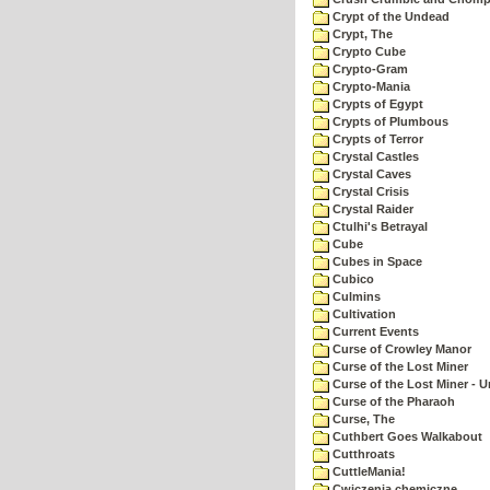
Crypt of the Undead
Crypt, The
Crypto Cube
Crypto-Gram
Crypto-Mania
Crypts of Egypt
Crypts of Plumbous
Crypts of Terror
Crystal Castles
Crystal Caves
Crystal Crisis
Crystal Raider
Ctulhi's Betrayal
Cube
Cubes in Space
Cubico
Culmins
Cultivation
Current Events
Curse of Crowley Manor
Curse of the Lost Miner
Curse of the Lost Miner -
Curse of the Pharaoh
Curse, The
Cuthbert Goes Walkabout
Cutthroats
CuttleMania!
Cwiczenia chemiczne