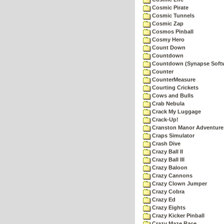
Cosmic Pirate
Cosmic Tunnels
Cosmic Zap
Cosmos Pinball
Cosmy Hero
Count Down
Countdown
Countdown (Synapse Soft
Counter
CounterMeasure
Courting Crickets
Cows and Bulls
Crab Nebula
Crack My Luggage
Crack-Up!
Cranston Manor Adventure
Craps Simulator
Crash Dive
Crazy Ball II
Crazy Ball III
Crazy Baloon
Crazy Cannons
Crazy Clown Jumper
Crazy Cobra
Crazy Ed
Crazy Eights
Crazy Kicker Pinball
Crazy Maze Race