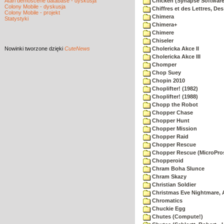
Atari demoscene database - dyskusja
Chicken (Synapse Software
Colony Mobile - dyskusja
Chiffres et des Lettres, Des
Colony Mobile - projekt
Chimera
Statystyki
Chimera+
Chimere
Chiseler
Nowinki
tworzone dzięki
CuteNews
Cholericka Akce II
Cholericka Akce III
Chomper
Chop Suey
Chopin 2010
Choplifter! (1982)
Choplifter! (1988)
Chopp the Robot
Chopper Chase
Chopper Hunt
Chopper Mission
Chopper Raid
Chopper Rescue
Chopper Rescue (MicroPros
Chopperoid
Chram Boha Slunce
Chram Skazy
Christian Soldier
Christmas Eve Nightmare, 
Chromatics
Chuckie Egg
Chutes (Compute!)