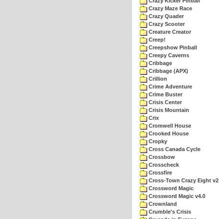
Crazy Kicker Pinball
Crazy Maze Race
Crazy Quader
Crazy Scooter
Creature Creator
Creep!
Creepshow Pinball
Creepy Caverns
Cribbage
Cribbage (APX)
Crillion
Crime Adventure
Crime Buster
Crisis Center
Crisis Mountain
Crix
Cromwell House
Crooked House
Cropky
Cross Canada Cycle
Crossbow
Crosscheck
Crossfire
Cross-Town Crazy Eight v2
Crossword Magic
Crossword Magic v4.0
Crownland
Crumble's Crisis