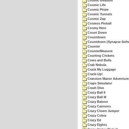
Cosmic Invasion
Cosmic Life
Cosmic Pirate
Cosmic Tunnels
Cosmic Zap
Cosmos Pinball
Cosmy Hero
Count Down
Countdown
Countdown (Synapse Soft
Counter
CounterMeasure
Courting Crickets
Cows and Bulls
Crab Nebula
Crack My Luggage
Crack-Up!
Cranston Manor Adventure
Craps Simulator
Crash Dive
Crazy Ball II
Crazy Ball III
Crazy Baloon
Crazy Cannons
Crazy Clown Jumper
Crazy Cobra
Crazy Ed
Crazy Eights