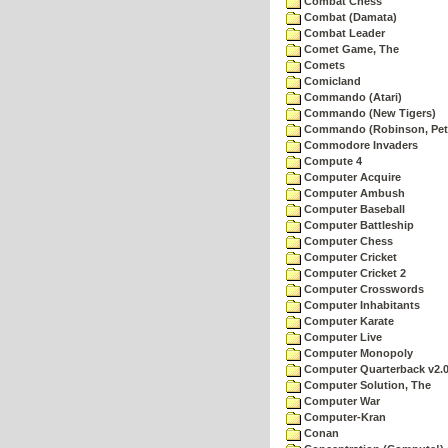
Combat Chess
Combat (Damata)
Combat Leader
Comet Game, The
Comets
Comicland
Commando (Atari)
Commando (New Tigers)
Commando (Robinson, Pete
Commodore Invaders
Compute 4
Computer Acquire
Computer Ambush
Computer Baseball
Computer Battleship
Computer Chess
Computer Cricket
Computer Cricket 2
Computer Crosswords
Computer Inhabitants
Computer Karate
Computer Live
Computer Monopoly
Computer Quarterback v2.
Computer Solution, The
Computer War
Computer-Kran
Conan