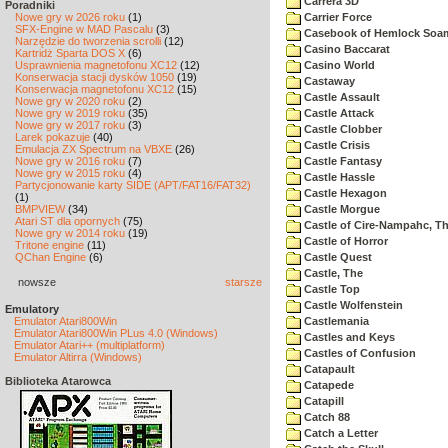
Carrera 3D
Poradniki
Nowe gry w 2026 roku
(1)
Carrier Force
SFX-Engine w MAD Pascalu
(3)
Casebook of Hemlock Soa
Narzędzie do tworzenia scrolli
(12)
Casino Baccarat
Kartridż Sparta DOS X
(6)
Usprawnienia magnetofonu XC12
(12)
Casino World
Konserwacja stacji dysków 1050
(19)
Castaway
Konserwacja magnetofonu XC12
(15)
Castle Assault
Nowe gry w 2020 roku
(2)
Nowe gry w 2019 roku
(35)
Castle Attack
Nowe gry w 2017 roku
(3)
Castle Clobber
Larek pokazuje
(40)
Castle Crisis
Emulacja ZX Spectrum na VBXE
(26)
Nowe gry w 2016 roku
(7)
Castle Fantasy
Nowe gry w 2015 roku
(4)
Castle Hassle
Partycjonowanie karty SIDE (APT/FAT16/FAT32)
Castle Hexagon
(1)
BMPVIEW
(34)
Castle Morgue
Atari ST dla opornych
(75)
Castle of Cire-Nampahc, T
Nowe gry w 2014 roku
(19)
Castle of Horror
Tritone engine
(11)
QChan Engine
(6)
Castle Quest
Castle, The
nowsze
starsze
Castle Top
Castle Wolfenstein
Emulatory
Emulator Atari800Win
Castlemania
Emulator Atari800Win PLus 4.0 (Windows)
Castles and Keys
Emulator Atari++ (multiplatform)
Castles of Confusion
Emulator Altirra (Windows)
Catapault
Biblioteka Atarowca
Catapede
Catapill
Catch 88
Catch a Letter