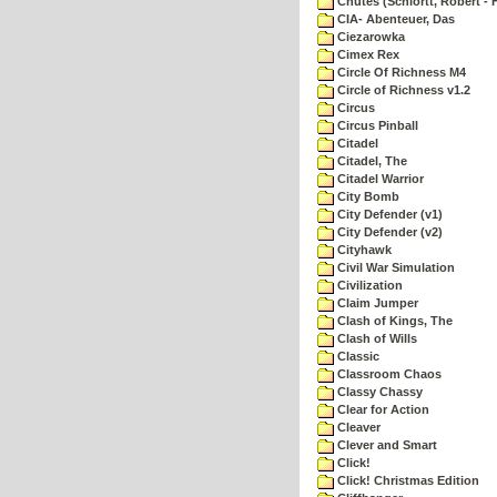
Chutes (Schlortt, Robert - 
CIA- Abenteuer, Das
Ciezarowka
Cimex Rex
Circle Of Richness M4
Circle of Richness v1.2
Circus
Circus Pinball
Citadel
Citadel, The
Citadel Warrior
City Bomb
City Defender (v1)
City Defender (v2)
Cityhawk
Civil War Simulation
Civilization
Claim Jumper
Clash of Kings, The
Clash of Wills
Classic
Classroom Chaos
Classy Chassy
Clear for Action
Cleaver
Clever and Smart
Click!
Click! Christmas Edition