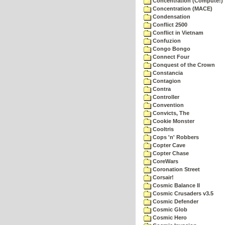
Concentration (Compute!)
Concentration (MACE)
Condensation
Conflict 2500
Conflict in Vietnam
Confuzion
Congo Bongo
Connect Four
Conquest of the Crown
Constancia
Contagion
Contra
Controller
Convention
Convicts, The
Cookie Monster
Cooltris
Cops 'n' Robbers
Copter Cave
Copter Chase
CoreWars
Coronation Street
Corsair!
Cosmic Balance II
Cosmic Crusaders v3.5
Cosmic Defender
Cosmic Glob
Cosmic Hero