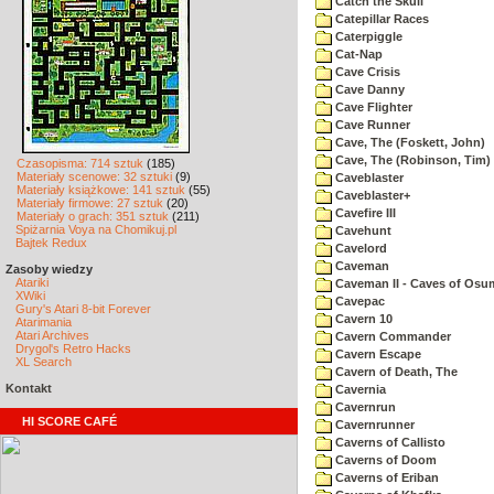
Catch the Skull
Catepillar Races
Caterpiggle
Cat-Nap
Cave Crisis
Cave Danny
Cave Flighter
Cave Runner
Cave, The (Foskett, John)
Cave, The (Robinson, Tim)
Czasopisma: 714 sztuk
(185)
Materiały scenowe: 32 sztuki
(9)
Caveblaster
Materiały książkowe: 141 sztuk
(55)
Caveblaster+
Materiały firmowe: 27 sztuk
(20)
Cavefire III
Materiały o grach: 351 sztuk
(211)
Spiżarnia Voya na Chomikuj.pl
Cavehunt
Bajtek Redux
Cavelord
Caveman
Zasoby wiedzy
Atariki
Caveman II - Caves of Osu
XWiki
Cavepac
Gury's Atari 8-bit Forever
Cavern 10
Atarimania
Atari Archives
Cavern Commander
Drygol's Retro Hacks
Cavern Escape
XL Search
Cavern of Death, The
Kontakt
Cavernia
Cavernrun
HI SCORE CAFÉ
Cavernrunner
Caverns of Callisto
Caverns of Doom
Caverns of Eriban