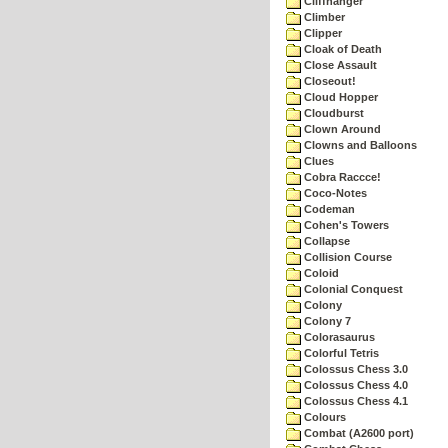
Cliffhanger
Climber
Clipper
Cloak of Death
Close Assault
Closeout!
Cloud Hopper
Cloudburst
Clown Around
Clowns and Balloons
Clues
Cobra Raccce!
Coco-Notes
Codeman
Cohen's Towers
Collapse
Collision Course
Coloid
Colonial Conquest
Colony
Colony 7
Colorasaurus
Colorful Tetris
Colossus Chess 3.0
Colossus Chess 4.0
Colossus Chess 4.1
Colours
Combat (A2600 port)