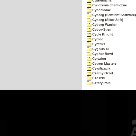
CuttleMania!
Cwiczenia chemiczne
Cybernome
Cyborg (Sentient Software)
Cyborg (Sikor Soft)
Cyborg Warrior
Cybor-Stien
Cycle Knight
Cyclod
Cyctriks
Cygnus X1
Cypher Bowl
Cyrtabor
Cytron Masters
Cywilizacja
Czarny Orzel
Czaszki
Cztery Pola