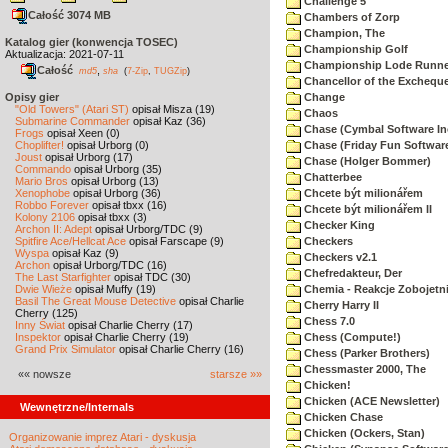
Challenge 5
Całość 3074 MB
Chambers of Zorp
Champion, The
Katalog gier (konwencja TOSEC)
Championship Golf
Aktualizacja: 2021-07-11
Championship Lode Runne
Całość
,
md5
sha
(
7-Zip
,
TUGZip
)
Chancellor of the Exchequ
Opisy gier
Change
"Old Towers" (Atari ST)
opisał Misza (19)
Chaos
Submarine Commander
opisał Kaz (36)
Chase (Cymbal Software In
Frogs
opisał Xeen (0)
Choplifter!
opisał Urborg (0)
Chase (Friday Fun Softwar
Joust
opisał Urborg (17)
Chase (Holger Bommer)
Commando
opisał Urborg (35)
Chatterbee
Mario Bros
opisał Urborg (13)
Xenophobe
opisał Urborg (36)
Chcete být milionářem
Robbo Forever
opisał tbxx (16)
Chcete být milionářem II
Kolony 2106
opisał tbxx (3)
Checker King
Archon II: Adept
opisał Urborg/TDC (9)
Spitfire Ace/Hellcat Ace
opisał Farscape (9)
Checkers
Wyspa
opisał Kaz (9)
Checkers v2.1
Archon
opisał Urborg/TDC (16)
Chefredakteur, Der
The Last Starfighter
opisał TDC (30)
Dwie Wieże
opisał Muffy (19)
Chemia - Reakcje Zobojetn
Basil The Great Mouse Detective
opisał Charlie
Cherry Harry II
Cherry (125)
Chess 7.0
Inny Świat
opisał Charlie Cherry (17)
Inspektor
opisał Charlie Cherry (19)
Chess (Compute!)
Grand Prix Simulator
opisał Charlie Cherry (16)
Chess (Parker Brothers)
Chessmaster 2000, The
«« nowsze
starsze »»
Chicken!
Chicken (ACE Newsletter)
Wewnętrzne/Internals
Chicken Chase
Chicken (Ockers, Stan)
Organizowanie imprez Atari - dyskusja