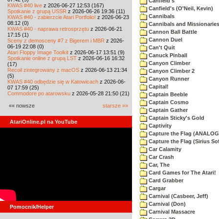
Canfield's
KWAS #40 live
z 2026-06-27 12:53 (167)
Canfield's (O'Neil, Kevin)
Spotkanie z grupą USSR
z 2026-06-26 19:36 (11)
Cannibals
KWAS #40 - zabierzcie Atari Portfolio!
z 2026-06-23
08:12 (0)
Cannibals and Missionarie
KWAS #40 - naprawa retrosprzętu
z 2026-06-21
Cannon Ball Battle
17:15 (1)
Cannon Duel
Sceny z demosceny #7 z Bigerem i MBR
z 2026-
06-19 22:08 (0)
Can't Quit
Atari Floppy Image Toolkit
z 2026-06-17 13:51 (9)
Canuck Pinball
Spotkanie online z grupą LST
z 2026-06-16 16:32
Canyon Climber
(17)
Recoil zintegrowany z macOS
z 2026-06-13 21:34
Canyon Climber 2
(5)
Canyon Runner
KWAS #40 odbędzie się w Katowicach
z 2026-06-
Capital!
07 17:59 (25)
Commodore po atarowsku
z 2026-05-28 21:50 (21)
Captain Beeble
Captain Cosmo
«« nowsze
starsze »»
Captain Gather
Captain Sticky's Gold
AtariOnline.pl na YouTube
Captivity
Capture the Flag (ANALOG
Capture the Flag (Sirius So
Car Calamity
Car Crash
Car, The
Card Games for The Atari!
Card Grabber
Cargar
Carnival (Casbeer, Jeff)
Carnival (Don)
Pomocnik/Helper
Carnival Massacre