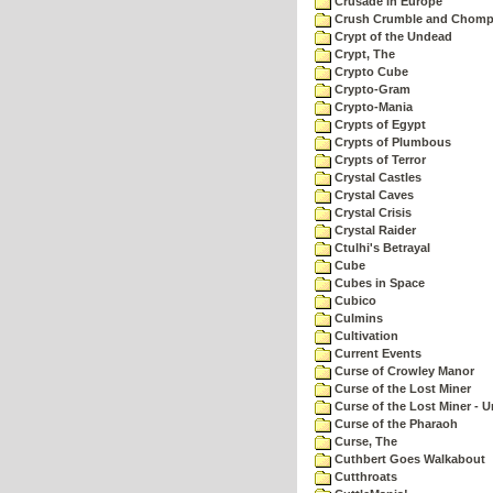
Crusade in Europe
Crush Crumble and Chom
Crypt of the Undead
Crypt, The
Crypto Cube
Crypto-Gram
Crypto-Mania
Crypts of Egypt
Crypts of Plumbous
Crypts of Terror
Crystal Castles
Crystal Caves
Crystal Crisis
Crystal Raider
Ctulhi's Betrayal
Cube
Cubes in Space
Cubico
Culmins
Cultivation
Current Events
Curse of Crowley Manor
Curse of the Lost Miner
Curse of the Lost Miner -
Curse of the Pharaoh
Curse, The
Cuthbert Goes Walkabout
Cutthroats