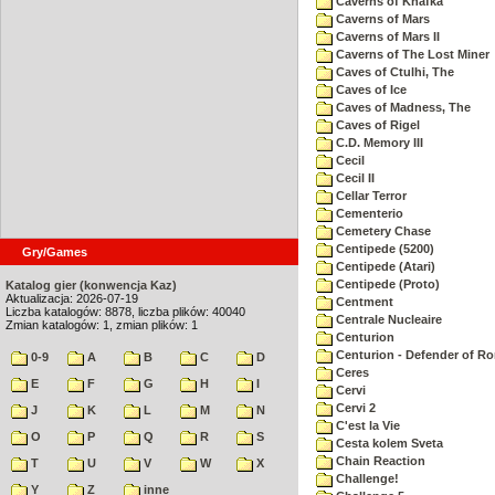
Caverns of Khafka
Caverns of Mars
Caverns of Mars II
Caverns of The Lost Miner
Caves of Ctulhi, The
Caves of Ice
Caves of Madness, The
Caves of Rigel
C.D. Memory III
Cecil
Cecil II
Cellar Terror
Cementerio
Cemetery Chase
Centipede (5200)
Gry/Games
Centipede (Atari)
Centipede (Proto)
Katalog gier (konwencja Kaz)
Aktualizacja: 2026-07-19
Centment
Liczba katalogów: 8878, liczba plików: 40040
Centrale Nucleaire
Zmian katalogów: 1, zmian plików: 1
Centurion
Centurion - Defender of R
0-9
A
B
C
D
Ceres
E
F
G
H
I
Cervi
Cervi 2
J
K
L
M
N
C'est la Vie
O
P
Q
R
S
Cesta kolem Sveta
Chain Reaction
T
U
V
W
X
Challenge!
Y
Z
inne