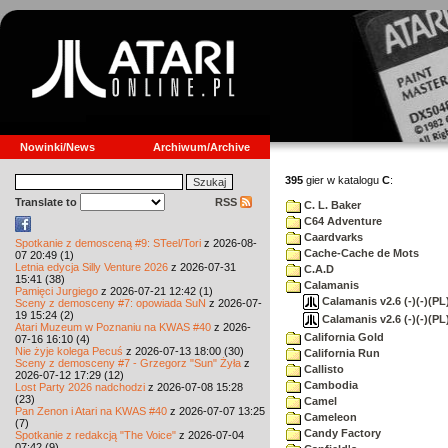
Nowinki/News
Archiwum/Archive
395
gier w katalogu
C
:
Translate to
RSS
C. L. Baker
C64 Adventure
Caardvarks
Spotkanie z demosceną #9: STeel/Tori
z 2026-08-
Cache-Cache de Mots
07 20:49 (1)
Letnia edycja Silly Venture 2026
z 2026-07-31
C.A.D
15:41 (38)
Calamanis
Pamięci Jurgiego
z 2026-07-21 12:42 (1)
Calamanis v2.6 (-)(-)(PL)
Sceny z demosceny #7: opowiada SuN
z 2026-07-
19 15:24 (2)
Calamanis v2.6 (-)(-)(PL)
Atari Muzeum w Poznaniu na KWAS #40
z 2026-
California Gold
07-16 16:10 (4)
Nie żyje kolega Pecuś
z 2026-07-13 18:00 (30)
California Run
Sceny z demosceny #7 - Grzegorz "Sun" Żyła
z
Callisto
2026-07-12 17:29 (12)
Cambodia
Lost Party 2026 nadchodzi
z 2026-07-08 15:28
(23)
Camel
Pan Zenon i Atari na KWAS #40
z 2026-07-07 13:25
Cameleon
(7)
Candy Factory
Spotkanie z redakcją "The Voice"
z 2026-07-04
07:42 (9)