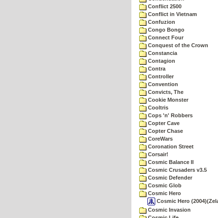
Conflict 2500
Conflict in Vietnam
Confuzion
Congo Bongo
Connect Four
Conquest of the Crown
Constancia
Contagion
Contra
Controller
Convention
Convicts, The
Cookie Monster
Cooltris
Cops 'n' Robbers
Copter Cave
Copter Chase
CoreWars
Coronation Street
Corsair!
Cosmic Balance II
Cosmic Crusaders v3.5
Cosmic Defender
Cosmic Glob
Cosmic Hero
Cosmic Hero (2004)(Zel
Cosmic Invasion
Cosmic Life