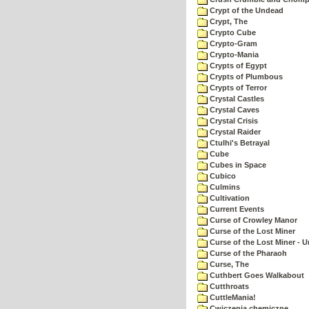
Crypt of the Undead
Crypt, The
Crypto Cube
Crypto-Gram
Crypto-Mania
Crypts of Egypt
Crypts of Plumbous
Crypts of Terror
Crystal Castles
Crystal Caves
Crystal Crisis
Crystal Raider
Ctulhi's Betrayal
Cube
Cubes in Space
Cubico
Culmins
Cultivation
Current Events
Curse of Crowley Manor
Curse of the Lost Miner
Curse of the Lost Miner -
Curse of the Pharaoh
Curse, The
Cuthbert Goes Walkabout
Cutthroats
CuttleMania!
Cwiczenia chemiczne