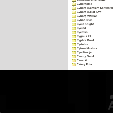
Cybernome
Cyborg (Sentient Software)
Cyborg (Sikor Soft)
Cyborg Warrior
Cybor-Stien
Cycle Knight
Cyclod
Cyctriks
Cygnus X1
Cypher Bowl
Cyrtabor
Cytron Masters
Cywilizacja
Czarny Orzel
Czaszki
Cztery Pola