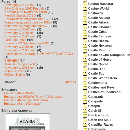
Poradniki
Casino Baccarat
Nowe gry w 2026 roku
(1)
SFX-Engine w MAD Pascalu
(3)
Casino World
Narzędzie do tworzenia scrolli
(12)
Castaway
Kartridż Sparta DOS X
(6)
Castle Assault
Usprawnienia magnetofonu XC12
(12)
Konserwacja stacji dysków 1050
(19)
Castle Attack
Konserwacja magnetofonu XC12
(15)
Castle Clobber
Nowe gry w 2020 roku
(2)
Castle Crisis
Nowe gry w 2019 roku
(35)
Nowe gry w 2017 roku
(3)
Castle Fantasy
Larek pokazuje
(40)
Castle Hassle
Emulacja ZX Spectrum na VBXE
(26)
Castle Hexagon
Nowe gry w 2016 roku
(7)
Nowe gry w 2015 roku
(4)
Castle Morgue
Partycjonowanie karty SIDE (APT/FAT16/FAT32)
Castle of Cire-Nampahc, T
(1)
Castle of Horror
BMPVIEW
(34)
Atari ST dla opornych
(75)
Castle Quest
Nowe gry w 2014 roku
(19)
Castle, The
Tritone engine
(11)
Castle Top
QChan Engine
(6)
Castle Wolfenstein
nowsze
starsze
Castlemania
Castles and Keys
Emulatory
Castles of Confusion
Emulator Atari800Win
Emulator Atari800Win PLus 4.0 (Windows)
Catapault
Emulator Atari++ (multiplatform)
Catapede
Emulator Altirra (Windows)
Catapill
Biblioteka Atarowca
Catch 88
Catch a Letter
Catch the Skull
Catepillar Races
Caterpiggle