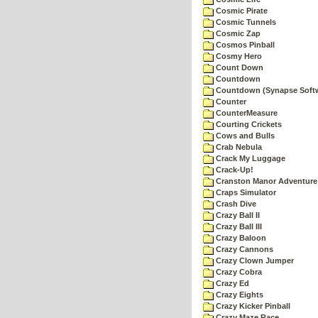
Cosmic Pirate
Cosmic Tunnels
Cosmic Zap
Cosmos Pinball
Cosmy Hero
Count Down
Countdown
Countdown (Synapse Soft
Counter
CounterMeasure
Courting Crickets
Cows and Bulls
Crab Nebula
Crack My Luggage
Crack-Up!
Cranston Manor Adventure
Craps Simulator
Crash Dive
Crazy Ball II
Crazy Ball III
Crazy Baloon
Crazy Cannons
Crazy Clown Jumper
Crazy Cobra
Crazy Ed
Crazy Eights
Crazy Kicker Pinball
Crazy Maze Race