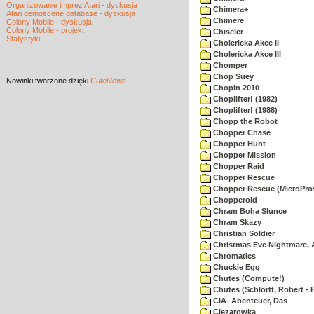
Organizowanie imprez Atari - dyskusja
Chimera+
Atari demoscene database - dyskusja
Chimere
Colony Mobile - dyskusja
Colony Mobile - projekt
Chiseler
Statystyki
Cholericka Akce II
Cholericka Akce III
Chomper
Chop Suey
Nowinki
tworzone dzięki
CuteNews
Chopin 2010
Choplifter! (1982)
Choplifter! (1988)
Chopp the Robot
Chopper Chase
Chopper Hunt
Chopper Mission
Chopper Raid
Chopper Rescue
Chopper Rescue (MicroPros
Chopperoid
Chram Boha Slunce
Chram Skazy
Christian Soldier
Christmas Eve Nightmare, 
Chromatics
Chuckie Egg
Chutes (Compute!)
Chutes (Schlortt, Robert - 
CIA- Abenteuer, Das
Ciezarowka