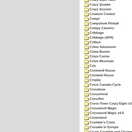
Crazy Quader
Crazy Scooter
Creature Creator
Creep!
Creepshow Pinball
Creepy Caverns
Cribbage
Cribbage (APX)
Crillion
Crime Adventure
Crime Buster
Crisis Center
Crisis Mountain
Crix
Cromwell House
Crooked House
Cropky
Cross Canada Cycle
Crossbow
Crosscheck
Crossfire
Cross-Town Crazy Eight v2
Crossword Magic
Crossword Magic v4.0
Crownland
Crumble's Crisis
Crusade in Europe
Crush Crumble and Chom