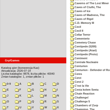
Caverns of The Lost Miner
Caves of Ctulhi, The
Caves of Ice
Caves of Madness, The
Caves of Rigel
C.D. Memory III
Cecil
Cecil II
Cellar Terror
Cementerio
Cemetery Chase
Centipede (5200)
Centipede (Atari)
Centipede (Proto)
Centment
Gry/Games
Centrale Nucleaire
Centurion
Katalog gier (konwencja Kaz)
Centurion - Defender of R
Aktualizacja: 2026-07-19
Liczba katalogów: 8878, liczba plików: 40040
Ceres
Zmian katalogów: 1, zmian plików: 1
Cervi
Cervi 2
0-9
A
B
C
D
C'est la Vie
E
F
G
H
I
Cesta kolem Sveta
Chain Reaction
J
K
L
M
N
Challenge!
O
P
Q
R
S
Challenge 5
Chambers of Zorp
T
U
V
W
X
Champion, The