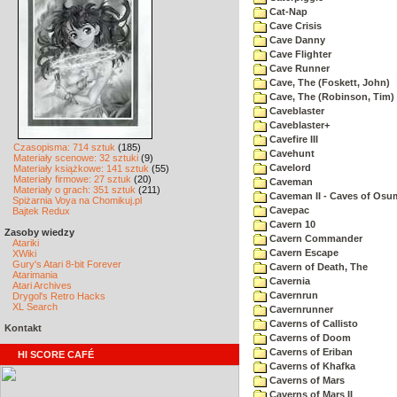
Cat-Nap
Cave Crisis
Cave Danny
Cave Flighter
Cave Runner
Cave, The (Foskett, John)
Cave, The (Robinson, Tim)
Caveblaster
Caveblaster+
Cavefire III
Czasopisma: 714 sztuk
(185)
Cavehunt
Materiały scenowe: 32 sztuki
(9)
Cavelord
Materiały książkowe: 141 sztuk
(55)
Materiały firmowe: 27 sztuk
(20)
Caveman
Materiały o grach: 351 sztuk
(211)
Caveman II - Caves of Osu
Spiżarnia Voya na Chomikuj.pl
Cavepac
Bajtek Redux
Cavern 10
Zasoby wiedzy
Cavern Commander
Atariki
Cavern Escape
XWiki
Gury's Atari 8-bit Forever
Cavern of Death, The
Atarimania
Cavernia
Atari Archives
Cavernrun
Drygol's Retro Hacks
XL Search
Cavernrunner
Caverns of Callisto
Kontakt
Caverns of Doom
Caverns of Eriban
HI SCORE CAFÉ
Caverns of Khafka
Caverns of Mars
Caverns of Mars II