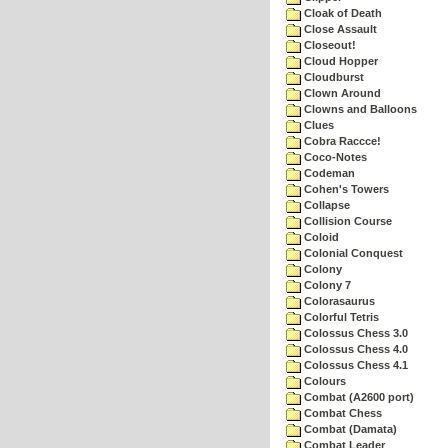
Cloak of Death
Close Assault
Closeout!
Cloud Hopper
Cloudburst
Clown Around
Clowns and Balloons
Clues
Cobra Raccce!
Coco-Notes
Codeman
Cohen's Towers
Collapse
Collision Course
Coloid
Colonial Conquest
Colony
Colony 7
Colorasaurus
Colorful Tetris
Colossus Chess 3.0
Colossus Chess 4.0
Colossus Chess 4.1
Colours
Combat (A2600 port)
Combat Chess
Combat (Damata)
Combat Leader