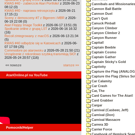
KWAS #40 - zabierzcie Atari Portfolio!
z 2026-06-23
Cannibals and Missionarie
08:12 (0)
Cannon Ball Battle
KWAS #40 - naprawa retrosprzętu
z 2026-06-21
Cannon Duel
17:15 (1)
Sceny z demosceny #7 z Bigerem i MBR
z 2026-
Can't Quit
06-19 22:08 (0)
Canuck Pinball
Atari Floppy Image Toolkit
z 2026-06-17 13:51 (9)
Canyon Climber
Spotkanie online z grupą LST
z 2026-06-16 16:32
(16)
Canyon Climber 2
Recoil zintegrowany z macOS
z 2026-06-13 21:34
Canyon Runner
(5)
Capital!
KWAS #40 odbędzie się w Katowicach
z 2026-06-
07 17:59 (25)
Captain Beeble
Commodore po atarowsku
z 2026-05-28 21:50 (21)
Captain Cosmo
Urządzenie z rekordowo szybką transmisją SIO!
z
Captain Gather
2026-05-24 20:57 (116)
Captain Sticky's Gold
«« nowsze
starsze »»
Captivity
Capture the Flag (ANALOG
AtariOnline.pl na YouTube
Capture the Flag (Sirius So
Car Calamity
Car Crash
Car, The
Card Games for The Atari!
Card Grabber
Cargar
Carnival (Casbeer, Jeff)
Carnival (Don)
Carnival Massacre
Carrera 3D
Pomocnik/Helper
Carrier Force
Casebook of Hemlock Soa