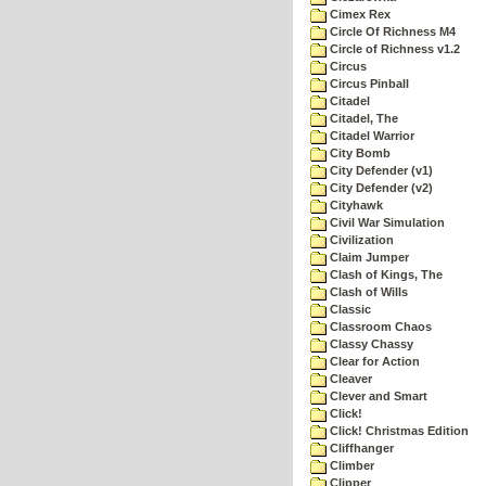
Cimex Rex
Circle Of Richness M4
Circle of Richness v1.2
Circus
Circus Pinball
Citadel
Citadel, The
Citadel Warrior
City Bomb
City Defender (v1)
City Defender (v2)
Cityhawk
Civil War Simulation
Civilization
Claim Jumper
Clash of Kings, The
Clash of Wills
Classic
Classroom Chaos
Classy Chassy
Clear for Action
Cleaver
Clever and Smart
Click!
Click! Christmas Edition
Cliffhanger
Climber
Clipper