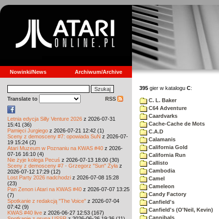
Nowinki/News
Archiwum/Archive
395
gier w katalogu
C
:
Translate to
RSS
C. L. Baker
C64 Adventure
Caardvarks
Letnia edycja Silly Venture 2026
z 2026-07-31
Cache-Cache de Mots
15:41 (36)
Pamięci Jurgiego
z 2026-07-21 12:42 (1)
C.A.D
Sceny z demosceny #7: opowiada SuN
z 2026-07-
Calamanis
19 15:24 (2)
California Gold
Atari Muzeum w Poznaniu na KWAS #40
z 2026-
07-16 16:10 (4)
California Run
Nie żyje kolega Pecuś
z 2026-07-13 18:00 (30)
Callisto
Sceny z demosceny #7 - Grzegorz "Sun" Żyła
z
Cambodia
2026-07-12 17:29 (12)
Lost Party 2026 nadchodzi
z 2026-07-08 15:28
Camel
(23)
Cameleon
Pan Zenon i Atari na KWAS #40
z 2026-07-07 13:25
Candy Factory
(7)
Spotkanie z redakcją "The Voice"
z 2026-07-04
Canfield's
07:42 (9)
Canfield's (O'Neil, Kevin)
KWAS #40 live
z 2026-06-27 12:53 (167)
Cannibals
Spotkanie z grupą USSR
z 2026-06-26 19:36 (11)