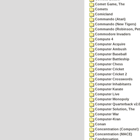
Comet Game, The
Comets
Comicland
Commando (Atari)
Commando (New Tigers)
Commando (Robinson, Pete
Commodore Invaders
Compute 4
Computer Acquire
Computer Ambush
Computer Baseball
Computer Battleship
Computer Chess
Computer Cricket
Computer Cricket 2
Computer Crosswords
Computer Inhabitants
Computer Karate
Computer Live
Computer Monopoly
Computer Quarterback v2.
Computer Solution, The
Computer War
Computer-Kran
Conan
Concentration (Compute!)
Concentration (MACE)
Condensation