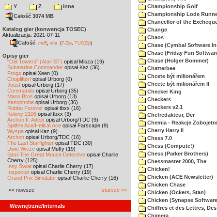
Y
Z
inne
Championship Golf
Championship Lode Runne
Całość 3074 MB
Chancellor of the Exchequ
Katalog gier (konwencja TOSEC)
Change
Aktualizacja: 2021-07-11
Chaos
Całość
,
md5
sha
(
7-Zip
,
TUGZip
)
Chase (Cymbal Software In
Chase (Friday Fun Softwar
Opisy gier
Chase (Holger Bommer)
"Old Towers" (Atari ST)
opisał Misza (19)
Submarine Commander
opisał Kaz (36)
Chatterbee
Frogs
opisał Xeen (0)
Chcete být milionářem
Choplifter!
opisał Urborg (0)
Chcete být milionářem II
Joust
opisał Urborg (17)
Commando
opisał Urborg (35)
Checker King
Mario Bros
opisał Urborg (13)
Checkers
Xenophobe
opisał Urborg (36)
Checkers v2.1
Robbo Forever
opisał tbxx (16)
Kolony 2106
opisał tbxx (3)
Chefredakteur, Der
Archon II: Adept
opisał Urborg/TDC (9)
Chemia - Reakcje Zobojetn
Spitfire Ace/Hellcat Ace
opisał Farscape (9)
Cherry Harry II
Wyspa
opisał Kaz (9)
Archon
opisał Urborg/TDC (16)
Chess 7.0
The Last Starfighter
opisał TDC (30)
Chess (Compute!)
Dwie Wieże
opisał Muffy (19)
Chess (Parker Brothers)
Basil The Great Mouse Detective
opisał Charlie
Cherry (125)
Chessmaster 2000, The
Inny Świat
opisał Charlie Cherry (17)
Chicken!
Inspektor
opisał Charlie Cherry (19)
Chicken (ACE Newsletter)
Grand Prix Simulator
opisał Charlie Cherry (16)
Chicken Chase
«« nowsze
starsze »»
Chicken (Ockers, Stan)
Chicken (Synapse Software
Wewnętrzne/Internals
Chiffres et des Lettres, Des
Chimera