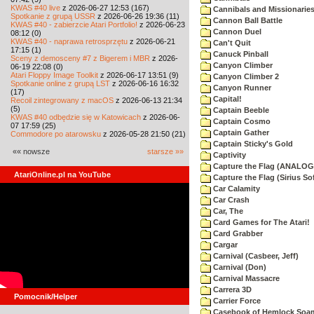
KWAS #40 live
z 2026-06-27 12:53 (167)
Cannibals and Missionarie
Spotkanie z grupą USSR
z 2026-06-26 19:36 (11)
Cannon Ball Battle
KWAS #40 - zabierzcie Atari Portfolio!
z 2026-06-23
Cannon Duel
08:12 (0)
KWAS #40 - naprawa retrosprzętu
z 2026-06-21
Can't Quit
17:15 (1)
Canuck Pinball
Sceny z demosceny #7 z Bigerem i MBR
z 2026-
Canyon Climber
06-19 22:08 (0)
Atari Floppy Image Toolkit
z 2026-06-17 13:51 (9)
Canyon Climber 2
Spotkanie online z grupą LST
z 2026-06-16 16:32
Canyon Runner
(17)
Capital!
Recoil zintegrowany z macOS
z 2026-06-13 21:34
(5)
Captain Beeble
KWAS #40 odbędzie się w Katowicach
z 2026-06-
Captain Cosmo
07 17:59 (25)
Captain Gather
Commodore po atarowsku
z 2026-05-28 21:50 (21)
Captain Sticky's Gold
«« nowsze
starsze »»
Captivity
Capture the Flag (ANALOG
AtariOnline.pl na YouTube
Capture the Flag (Sirius So
Car Calamity
Car Crash
Car, The
Card Games for The Atari!
Card Grabber
Cargar
Carnival (Casbeer, Jeff)
Carnival (Don)
Carnival Massacre
Carrera 3D
Pomocnik/Helper
Carrier Force
Casebook of Hemlock Soa