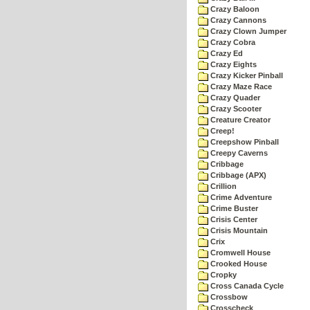
Crazy Baloon
Crazy Cannons
Crazy Clown Jumper
Crazy Cobra
Crazy Ed
Crazy Eights
Crazy Kicker Pinball
Crazy Maze Race
Crazy Quader
Crazy Scooter
Creature Creator
Creep!
Creepshow Pinball
Creepy Caverns
Cribbage
Cribbage (APX)
Crillion
Crime Adventure
Crime Buster
Crisis Center
Crisis Mountain
Crix
Cromwell House
Crooked House
Cropky
Cross Canada Cycle
Crossbow
Crosscheck