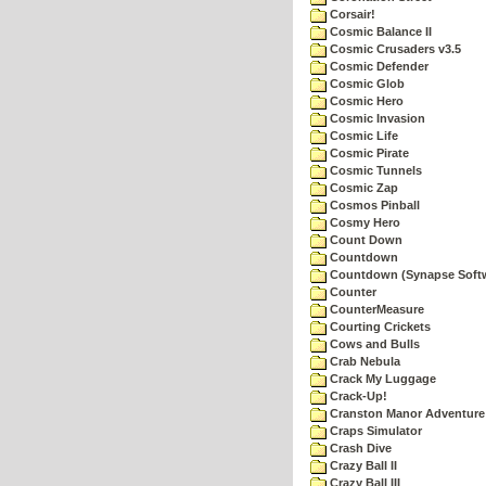
Corsair!
Cosmic Balance II
Cosmic Crusaders v3.5
Cosmic Defender
Cosmic Glob
Cosmic Hero
Cosmic Invasion
Cosmic Life
Cosmic Pirate
Cosmic Tunnels
Cosmic Zap
Cosmos Pinball
Cosmy Hero
Count Down
Countdown
Countdown (Synapse Soft
Counter
CounterMeasure
Courting Crickets
Cows and Bulls
Crab Nebula
Crack My Luggage
Crack-Up!
Cranston Manor Adventure
Craps Simulator
Crash Dive
Crazy Ball II
Crazy Ball III