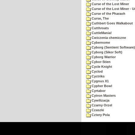
Curse of the Lost Miner
Curse of the Lost Miner -
Curse of the Pharaoh
Curse, The
Cuthbert Goes Walkabout
Cutthroats
CuttleMania!
Cwiczenia chemiczne
Cybernome
Cyborg (Sentient Software)
Cyborg (Sikor Soft)
Cyborg Warrior
Cybor-Stien
Cycle Knight
Cyclod
Cyctriks
Cygnus X1
Cypher Bowl
Cyrtabor
Cytron Masters
Cywilizacja
Czarny Orzel
Czaszki
Cztery Pola