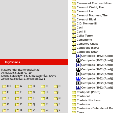
Caverns of The Lost Miner
Caves of Ctulhi, The
Caves of Ice
Caves of Madness, The
Caves of Rigel
C.D. Memory III
Cecil
Cecil II
Cellar Terror
Cementerio
Cemetery Chase
Centipede (5200)
Centipede (Atari)
Centipede (1982)(Atari)
Centipede (1982)(Atari)(U
Gry/Games
Centipede (1982)(Atari)
Centipede (1982)(Atari)(
Katalog gier (konwencja Kaz)
Aktualizacja: 2026-07-19
Centipede (1982)(Atari)(
Liczba katalogów: 8878, liczba plików: 40040
Centipede (1982)(Atari)
Zmian katalogów: 1, zmian plików: 1
Centipede (1982)(Atari)(U
0-9
A
B
C
D
Centipede (1982)(Atari)
E
F
G
H
I
Centipede (Proto)
Centment
J
K
L
M
N
Centrale Nucleaire
O
P
Q
R
S
Centurion
Centurion - Defender of R
T
U
V
W
X
Ceres