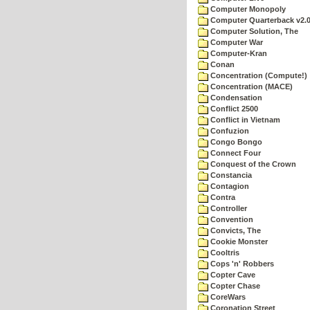
Computer Monopoly
Computer Quarterback v2.
Computer Solution, The
Computer War
Computer-Kran
Conan
Concentration (Compute!)
Concentration (MACE)
Condensation
Conflict 2500
Conflict in Vietnam
Confuzion
Congo Bongo
Connect Four
Conquest of the Crown
Constancia
Contagion
Contra
Controller
Convention
Convicts, The
Cookie Monster
Cooltris
Cops 'n' Robbers
Copter Cave
Copter Chase
CoreWars
Coronation Street