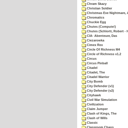
Chram Skazy
Christian Soldier
Christmas Eve Nightmare, 
Chromatics
Chuckie Egg
Chutes (Compute!)
Chutes (Schlortt, Robert - 
CIA- Abenteuer, Das
Ciezarowka
Cimex Rex
Circle Of Richness M4
Circle of Richness v1.2
Circus
Circus Pinball
Citadel
Citadel, The
Citadel Warrior
City Bomb
City Defender (v1)
City Defender (v2)
Cityhawk
Civil War Simulation
Civilization
Claim Jumper
Clash of Kings, The
Clash of Wills
Classic
Classroom Chaos