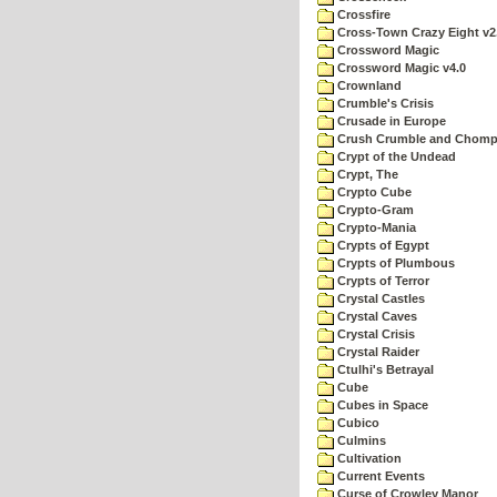
Crossfire
Cross-Town Crazy Eight v2
Crossword Magic
Crossword Magic v4.0
Crownland
Crumble's Crisis
Crusade in Europe
Crush Crumble and Chom
Crypt of the Undead
Crypt, The
Crypto Cube
Crypto-Gram
Crypto-Mania
Crypts of Egypt
Crypts of Plumbous
Crypts of Terror
Crystal Castles
Crystal Caves
Crystal Crisis
Crystal Raider
Ctulhi's Betrayal
Cube
Cubes in Space
Cubico
Culmins
Cultivation
Current Events
Curse of Crowley Manor