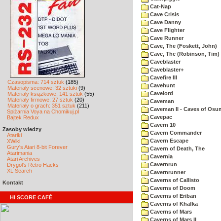
Cat-Nap
Cave Crisis
Cave Danny
Cave Flighter
Cave Runner
Cave, The (Foskett, John)
Cave, The (Robinson, Tim)
Caveblaster
Caveblaster+
Cavefire III
Czasopisma: 714 sztuk
(185)
Cavehunt
Materiały scenowe: 32 sztuki
(9)
Cavelord
Materiały książkowe: 141 sztuk
(55)
Materiały firmowe: 27 sztuk
(20)
Caveman
Materiały o grach: 351 sztuk
(211)
Caveman II - Caves of Osu
Spiżarnia Voya na Chomikuj.pl
Cavepac
Bajtek Redux
Cavern 10
Zasoby wiedzy
Cavern Commander
Atariki
Cavern Escape
XWiki
Gury's Atari 8-bit Forever
Cavern of Death, The
Atarimania
Cavernia
Atari Archives
Cavernrun
Drygol's Retro Hacks
XL Search
Cavernrunner
Caverns of Callisto
Kontakt
Caverns of Doom
Caverns of Eriban
HI SCORE CAFÉ
Caverns of Khafka
Caverns of Mars
Caverns of Mars II