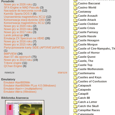
Poradniki
Casino Baccarat
Nowe gry w 2026 roku
(1)
SFX-Engine w MAD Pascalu
(3)
Casino World
Narzędzie do tworzenia scrolli
(12)
Castaway
Kartridż Sparta DOS X
(6)
Castle Assault
Usprawnienia magnetofonu XC12
(12)
Konserwacja stacji dysków 1050
(19)
Castle Attack
Konserwacja magnetofonu XC12
(15)
Castle Clobber
Nowe gry w 2020 roku
(2)
Castle Crisis
Nowe gry w 2019 roku
(35)
Nowe gry w 2017 roku
(3)
Castle Fantasy
Larek pokazuje
(40)
Castle Hassle
Emulacja ZX Spectrum na VBXE
(26)
Castle Hexagon
Nowe gry w 2016 roku
(7)
Nowe gry w 2015 roku
(4)
Castle Morgue
Partycjonowanie karty SIDE (APT/FAT16/FAT32)
Castle of Cire-Nampahc, T
(1)
Castle of Horror
BMPVIEW
(34)
Atari ST dla opornych
(75)
Castle Quest
Nowe gry w 2014 roku
(19)
Castle, The
Tritone engine
(11)
Castle Top
QChan Engine
(6)
Castle Wolfenstein
nowsze
starsze
Castlemania
Castles and Keys
Emulatory
Castles of Confusion
Emulator Atari800Win
Emulator Atari800Win PLus 4.0 (Windows)
Catapault
Emulator Atari++ (multiplatform)
Catapede
Emulator Altirra (Windows)
Catapill
Biblioteka Atarowca
Catch 88
Catch a Letter
Catch the Skull
Catepillar Races
Caterpiggle