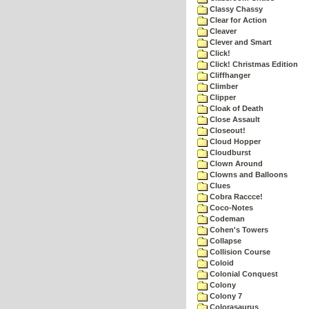
Classy Chassy
Clear for Action
Cleaver
Clever and Smart
Click!
Click! Christmas Edition
Cliffhanger
Climber
Clipper
Cloak of Death
Close Assault
Closeout!
Cloud Hopper
Cloudburst
Clown Around
Clowns and Balloons
Clues
Cobra Raccce!
Coco-Notes
Codeman
Cohen's Towers
Collapse
Collision Course
Coloid
Colonial Conquest
Colony
Colony 7
Colorasaurus