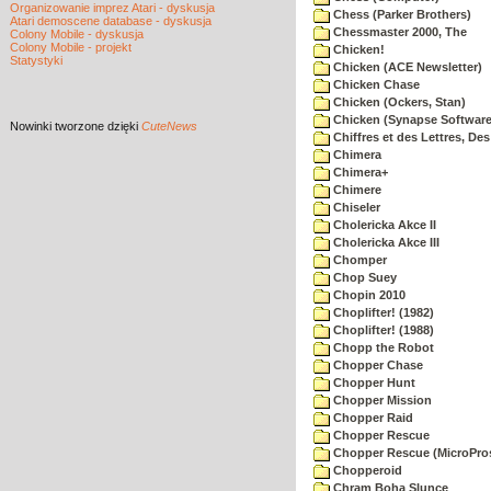
Organizowanie imprez Atari - dyskusja
Chess (Parker Brothers)
Atari demoscene database - dyskusja
Chessmaster 2000, The
Colony Mobile - dyskusja
Colony Mobile - projekt
Chicken!
Statystyki
Chicken (ACE Newsletter)
Chicken Chase
Chicken (Ockers, Stan)
Chicken (Synapse Software
Nowinki
tworzone dzięki
CuteNews
Chiffres et des Lettres, Des
Chimera
Chimera+
Chimere
Chiseler
Cholericka Akce II
Cholericka Akce III
Chomper
Chop Suey
Chopin 2010
Choplifter! (1982)
Choplifter! (1988)
Chopp the Robot
Chopper Chase
Chopper Hunt
Chopper Mission
Chopper Raid
Chopper Rescue
Chopper Rescue (MicroPros
Chopperoid
Chram Boha Slunce