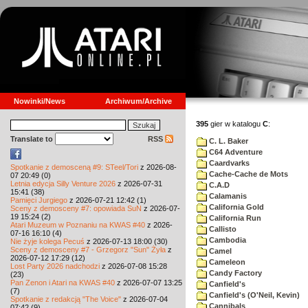
Nowinki/News
Archiwum/Archive
395
gier w katalogu
C
:
Translate to
RSS
C. L. Baker
C64 Adventure
Caardvarks
Spotkanie z demosceną #9: STeel/Tori
z 2026-08-
Cache-Cache de Mots
07 20:49 (0)
Letnia edycja Silly Venture 2026
z 2026-07-31
C.A.D
15:41 (38)
Calamanis
Pamięci Jurgiego
z 2026-07-21 12:42 (1)
California Gold
Sceny z demosceny #7: opowiada SuN
z 2026-07-
19 15:24 (2)
California Run
Atari Muzeum w Poznaniu na KWAS #40
z 2026-
Callisto
07-16 16:10 (4)
Cambodia
Nie żyje kolega Pecuś
z 2026-07-13 18:00 (30)
Sceny z demosceny #7 - Grzegorz "Sun" Żyła
z
Camel
2026-07-12 17:29 (12)
Cameleon
Lost Party 2026 nadchodzi
z 2026-07-08 15:28
Candy Factory
(23)
Pan Zenon i Atari na KWAS #40
z 2026-07-07 13:25
Canfield's
(7)
Canfield's (O'Neil, Kevin)
Spotkanie z redakcją "The Voice"
z 2026-07-04
Cannibals
07:42 (9)