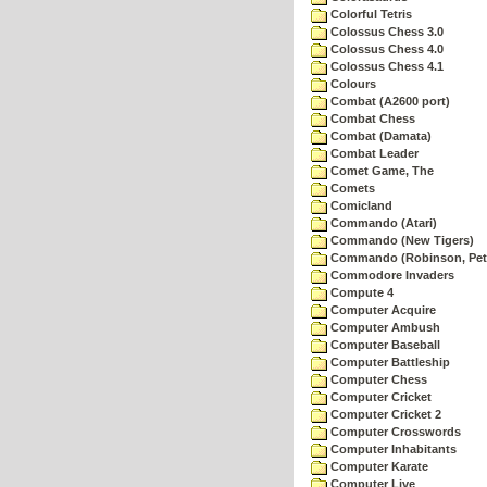
Colorful Tetris
Colossus Chess 3.0
Colossus Chess 4.0
Colossus Chess 4.1
Colours
Combat (A2600 port)
Combat Chess
Combat (Damata)
Combat Leader
Comet Game, The
Comets
Comicland
Commando (Atari)
Commando (New Tigers)
Commando (Robinson, Pete
Commodore Invaders
Compute 4
Computer Acquire
Computer Ambush
Computer Baseball
Computer Battleship
Computer Chess
Computer Cricket
Computer Cricket 2
Computer Crosswords
Computer Inhabitants
Computer Karate
Computer Live