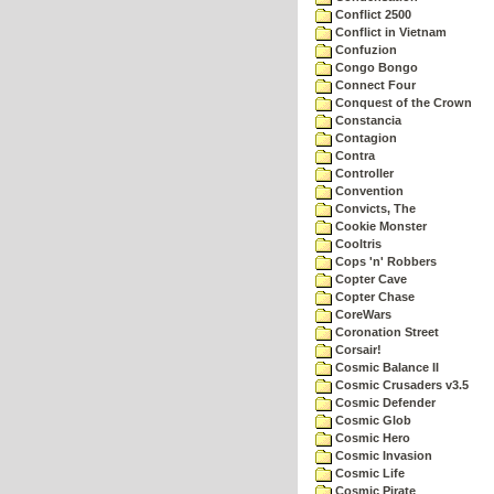
Conflict 2500
Conflict in Vietnam
Confuzion
Congo Bongo
Connect Four
Conquest of the Crown
Constancia
Contagion
Contra
Controller
Convention
Convicts, The
Cookie Monster
Cooltris
Cops 'n' Robbers
Copter Cave
Copter Chase
CoreWars
Coronation Street
Corsair!
Cosmic Balance II
Cosmic Crusaders v3.5
Cosmic Defender
Cosmic Glob
Cosmic Hero
Cosmic Invasion
Cosmic Life
Cosmic Pirate