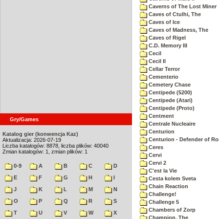
Caverns of The Lost Miner
Caves of Ctulhi, The
Caves of Ice
Caves of Madness, The
Caves of Rigel
C.D. Memory III
Cecil
Cecil II
Cellar Terror
Cementerio
Cemetery Chase
Centipede (5200)
Centipede (Atari)
Centipede (Proto)
Centment
Gry/Games
Centrale Nucleaire
Centurion
Katalog gier (konwencja Kaz)
Centurion - Defender of R
Aktualizacja: 2026-07-19
Liczba katalogów: 8878, liczba plików: 40040
Ceres
Zmian katalogów: 1, zmian plików: 1
Cervi
Cervi 2
0-9
A
B
C
D
C'est la Vie
E
F
G
H
I
Cesta kolem Sveta
Chain Reaction
J
K
L
M
N
Challenge!
O
P
Q
R
S
Challenge 5
Chambers of Zorp
T
U
V
W
X
Champion, The