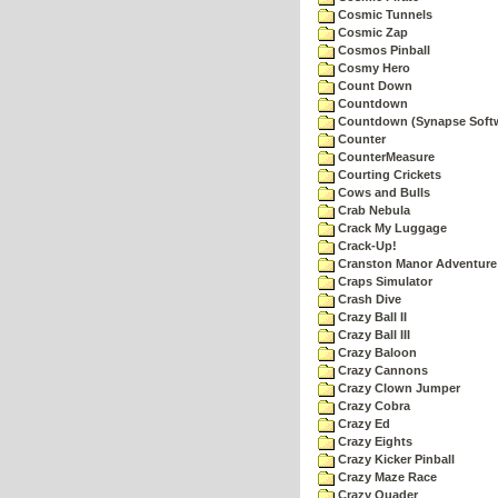
Cosmic Tunnels
Cosmic Zap
Cosmos Pinball
Cosmy Hero
Count Down
Countdown
Countdown (Synapse Soft
Counter
CounterMeasure
Courting Crickets
Cows and Bulls
Crab Nebula
Crack My Luggage
Crack-Up!
Cranston Manor Adventure
Craps Simulator
Crash Dive
Crazy Ball II
Crazy Ball III
Crazy Baloon
Crazy Cannons
Crazy Clown Jumper
Crazy Cobra
Crazy Ed
Crazy Eights
Crazy Kicker Pinball
Crazy Maze Race
Crazy Quader