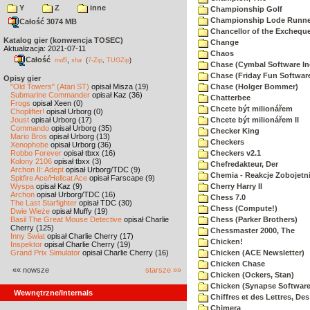
Y
Z
inne
Championship Golf
Championship Lode Runne
Całość 3074 MB
Chancellor of the Exchequ
Katalog gier (konwencja TOSEC)
Change
Aktualizacja: 2021-07-11
Chaos
Całość
,
md5
sha
(
7-Zip
,
TUGZip
)
Chase (Cymbal Software In
Chase (Friday Fun Softwar
Opisy gier
"Old Towers" (Atari ST)
opisał Misza (19)
Chase (Holger Bommer)
Submarine Commander
opisał Kaz (36)
Chatterbee
Frogs
opisał Xeen (0)
Chcete být milionářem
Choplifter!
opisał Urborg (0)
Joust
opisał Urborg (17)
Chcete být milionářem II
Commando
opisał Urborg (35)
Checker King
Mario Bros
opisał Urborg (13)
Checkers
Xenophobe
opisał Urborg (36)
Robbo Forever
opisał tbxx (16)
Checkers v2.1
Kolony 2106
opisał tbxx (3)
Chefredakteur, Der
Archon II: Adept
opisał Urborg/TDC (9)
Chemia - Reakcje Zobojetn
Spitfire Ace/Hellcat Ace
opisał Farscape (9)
Wyspa
opisał Kaz (9)
Cherry Harry II
Archon
opisał Urborg/TDC (16)
Chess 7.0
The Last Starfighter
opisał TDC (30)
Chess (Compute!)
Dwie Wieże
opisał Muffy (19)
Basil The Great Mouse Detective
opisał Charlie
Chess (Parker Brothers)
Cherry (125)
Chessmaster 2000, The
Inny Świat
opisał Charlie Cherry (17)
Chicken!
Inspektor
opisał Charlie Cherry (19)
Grand Prix Simulator
opisał Charlie Cherry (16)
Chicken (ACE Newsletter)
Chicken Chase
«« nowsze
starsze »»
Chicken (Ockers, Stan)
Chicken (Synapse Software
Wewnętrzne/Internals
Chiffres et des Lettres, Des
Chimera