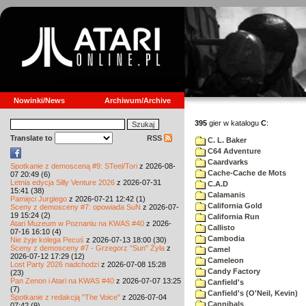
Nowinki/News
Archiwum/Archive
395
gier w katalogu
C
:
Translate to
RSS
C. L. Baker
C64 Adventure
Caardvarks
Spotkanie z demosceną #9: STeel/Tori
z 2026-08-
Cache-Cache de Mots
07 20:49 (6)
Letnia edycja Silly Venture 2026
z 2026-07-31
C.A.D
15:41 (38)
Calamanis
Pamięci Jurgiego
z 2026-07-21 12:42 (1)
California Gold
Sceny z demosceny #7: opowiada SuN
z 2026-07-
19 15:24 (2)
California Run
Atari Muzeum w Poznaniu na KWAS #40
z 2026-
Callisto
07-16 16:10 (4)
Cambodia
Nie żyje kolega Pecuś
z 2026-07-13 18:00 (30)
Sceny z demosceny #7 - Grzegorz "Sun" Żyła
z
Camel
2026-07-12 17:29 (12)
Cameleon
Lost Party 2026 nadchodzi
z 2026-07-08 15:28
Candy Factory
(23)
Pan Zenon i Atari na KWAS #40
z 2026-07-07 13:25
Canfield's
(7)
Canfield's (O'Neil, Kevin)
Spotkanie z redakcją "The Voice"
z 2026-07-04
Cannibals
07:42 (9)