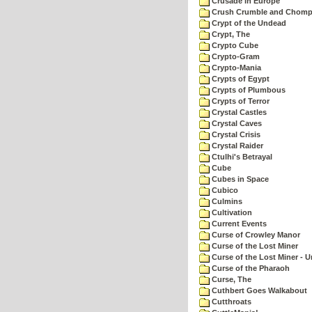
Crusade in Europe
Crush Crumble and Chom
Crypt of the Undead
Crypt, The
Crypto Cube
Crypto-Gram
Crypto-Mania
Crypts of Egypt
Crypts of Plumbous
Crypts of Terror
Crystal Castles
Crystal Caves
Crystal Crisis
Crystal Raider
Ctulhi's Betrayal
Cube
Cubes in Space
Cubico
Culmins
Cultivation
Current Events
Curse of Crowley Manor
Curse of the Lost Miner
Curse of the Lost Miner -
Curse of the Pharaoh
Curse, The
Cuthbert Goes Walkabout
Cutthroats