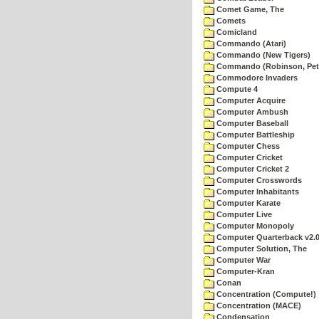
Comet Game, The
Comets
Comicland
Commando (Atari)
Commando (New Tigers)
Commando (Robinson, Pete
Commodore Invaders
Compute 4
Computer Acquire
Computer Ambush
Computer Baseball
Computer Battleship
Computer Chess
Computer Cricket
Computer Cricket 2
Computer Crosswords
Computer Inhabitants
Computer Karate
Computer Live
Computer Monopoly
Computer Quarterback v2.
Computer Solution, The
Computer War
Computer-Kran
Conan
Concentration (Compute!)
Concentration (MACE)
Condensation