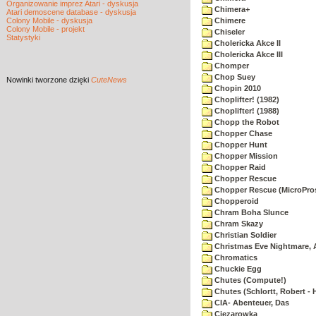
Organizowanie imprez Atari - dyskusja
Chimera+
Atari demoscene database - dyskusja
Colony Mobile - dyskusja
Chimere
Colony Mobile - projekt
Chiseler
Statystyki
Cholericka Akce II
Cholericka Akce III
Chomper
Chop Suey
Nowinki
tworzone dzięki
CuteNews
Chopin 2010
Choplifter! (1982)
Choplifter! (1988)
Chopp the Robot
Chopper Chase
Chopper Hunt
Chopper Mission
Chopper Raid
Chopper Rescue
Chopper Rescue (MicroPros
Chopperoid
Chram Boha Slunce
Chram Skazy
Christian Soldier
Christmas Eve Nightmare, 
Chromatics
Chuckie Egg
Chutes (Compute!)
Chutes (Schlortt, Robert - 
CIA- Abenteuer, Das
Ciezarowka