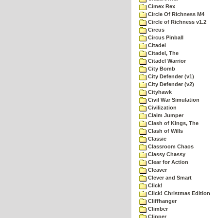
Cimex Rex
Circle Of Richness M4
Circle of Richness v1.2
Circus
Circus Pinball
Citadel
Citadel, The
Citadel Warrior
City Bomb
City Defender (v1)
City Defender (v2)
Cityhawk
Civil War Simulation
Civilization
Claim Jumper
Clash of Kings, The
Clash of Wills
Classic
Classroom Chaos
Classy Chassy
Clear for Action
Cleaver
Clever and Smart
Click!
Click! Christmas Edition
Cliffhanger
Climber
Clipper