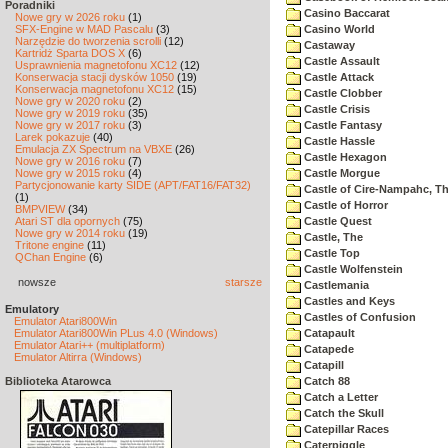
Poradniki
Casino Baccarat
Nowe gry w 2026 roku
(1)
SFX-Engine w MAD Pascalu
(3)
Casino World
Narzędzie do tworzenia scrolli
(12)
Castaway
Kartridż Sparta DOS X
(6)
Castle Assault
Usprawnienia magnetofonu XC12
(12)
Konserwacja stacji dysków 1050
(19)
Castle Attack
Konserwacja magnetofonu XC12
(15)
Castle Clobber
Nowe gry w 2020 roku
(2)
Castle Crisis
Nowe gry w 2019 roku
(35)
Nowe gry w 2017 roku
(3)
Castle Fantasy
Larek pokazuje
(40)
Castle Hassle
Emulacja ZX Spectrum na VBXE
(26)
Castle Hexagon
Nowe gry w 2016 roku
(7)
Nowe gry w 2015 roku
(4)
Castle Morgue
Partycjonowanie karty SIDE (APT/FAT16/FAT32)
Castle of Cire-Nampahc, T
(1)
Castle of Horror
BMPVIEW
(34)
Atari ST dla opornych
(75)
Castle Quest
Nowe gry w 2014 roku
(19)
Castle, The
Tritone engine
(11)
Castle Top
QChan Engine
(6)
Castle Wolfenstein
nowsze
starsze
Castlemania
Castles and Keys
Emulatory
Castles of Confusion
Emulator Atari800Win
Emulator Atari800Win PLus 4.0 (Windows)
Catapault
Emulator Atari++ (multiplatform)
Catapede
Emulator Altirra (Windows)
Catapill
Biblioteka Atarowca
Catch 88
Catch a Letter
Catch the Skull
Catepillar Races
Caterpiggle