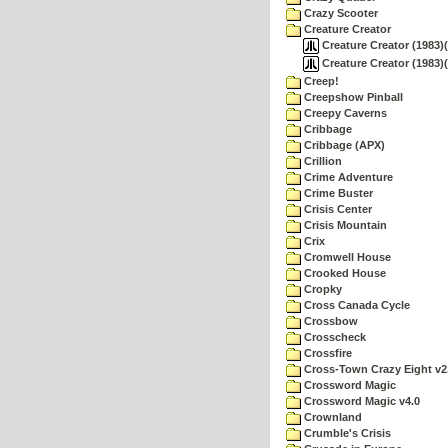
Crazy Scooter
Creature Creator
Creature Creator (1983)
Creature Creator (1983)
Creep!
Creepshow Pinball
Creepy Caverns
Cribbage
Cribbage (APX)
Crillion
Crime Adventure
Crime Buster
Crisis Center
Crisis Mountain
Crix
Cromwell House
Crooked House
Cropky
Cross Canada Cycle
Crossbow
Crosscheck
Crossfire
Cross-Town Crazy Eight v2
Crossword Magic
Crossword Magic v4.0
Crownland
Crumble's Crisis