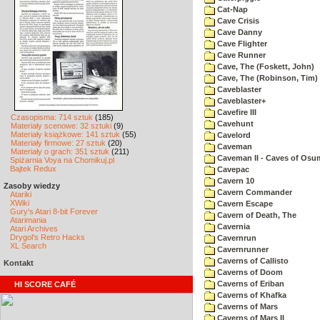
Cat-Nap
Cave Crisis
Cave Danny
Cave Flighter
Cave Runner
Cave, The (Foskett, John)
Cave, The (Robinson, Tim)
Caveblaster
Caveblaster+
Cavefire III
Czasopisma: 714 sztuk
(185)
Cavehunt
Materiały scenowe: 32 sztuki
(9)
Materiały książkowe: 141 sztuk
(55)
Cavelord
Materiały firmowe: 27 sztuk
(20)
Caveman
Materiały o grach: 351 sztuk
(211)
Caveman II - Caves of Osu
Spiżarnia Voya na Chomikuj.pl
Bajtek Redux
Cavepac
Cavern 10
Zasoby wiedzy
Cavern Commander
Atariki
XWiki
Cavern Escape
Gury's Atari 8-bit Forever
Cavern of Death, The
Atarimania
Cavernia
Atari Archives
Drygol's Retro Hacks
Cavernrun
XL Search
Cavernrunner
Caverns of Callisto
Kontakt
Caverns of Doom
Caverns of Eriban
HI SCORE CAFÉ
Caverns of Khafka
Caverns of Mars
Caverns of Mars II