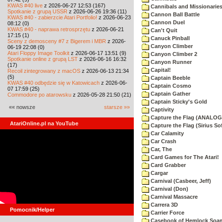
KWAS #40 live
z 2026-06-27 12:53 (167)
Cannibals and Missionarie
Spotkanie z grupą USSR
z 2026-06-26 19:36 (11)
Cannon Ball Battle
KWAS #40 - zabierzcie Atari Portfolio!
z 2026-06-23
Cannon Duel
08:12 (0)
KWAS #40 - naprawa retrosprzętu
z 2026-06-21
Can't Quit
17:15 (1)
Canuck Pinball
Sceny z demosceny #7 z Bigerem i MBR
z 2026-
Canyon Climber
06-19 22:08 (0)
Atari Floppy Image Toolkit
z 2026-06-17 13:51 (9)
Canyon Climber 2
Spotkanie online z grupą LST
z 2026-06-16 16:32
Canyon Runner
(17)
Capital!
Recoil zintegrowany z macOS
z 2026-06-13 21:34
(5)
Captain Beeble
KWAS #40 odbędzie się w Katowicach
z 2026-06-
Captain Cosmo
07 17:59 (25)
Captain Gather
Commodore po atarowsku
z 2026-05-28 21:50 (21)
Captain Sticky's Gold
«« nowsze
starsze »»
Captivity
Capture the Flag (ANALOG
AtariOnline.pl na YouTube
Capture the Flag (Sirius So
Car Calamity
Car Crash
Car, The
Card Games for The Atari!
Card Grabber
Cargar
Carnival (Casbeer, Jeff)
Carnival (Don)
Carnival Massacre
Carrera 3D
Pomocnik/Helper
Carrier Force
Casebook of Hemlock Soa