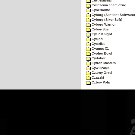
CuttleMania!
Cwiczenia chemiczne
Cybernome
Cyborg (Sentient Software)
Cyborg (Sikor Soft)
Cyborg Warrior
Cybor-Stien
Cycle Knight
Cyclod
Cyctriks
Cygnus X1
Cypher Bowl
Cyrtabor
Cytron Masters
Cywilizacja
Czarny Orzel
Czaszki
Cztery Pola