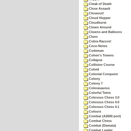
Cloak of Death
Close Assault
Closeout!
Cloud Hopper
Cloudburst
Clown Around
Clowns and Balloons
Clues
Cobra Raccce!
Coco-Notes
Codeman
Cohen's Towers
Collapse
Collision Course
Coloid
Colonial Conquest
Colony
Colony 7
Colorasaurus
Colorful Tetris
Colossus Chess 3.0
Colossus Chess 4.0
Colossus Chess 4.1
Colours
Combat (A2600 port)
Combat Chess
Combat (Damata)
Combat Leader