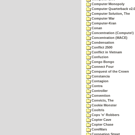
Computer Monopoly
Computer Quarterback v2.
Computer Solution, The
Computer War
Computer-Kran
Conan
Concentration (Compute!)
Concentration (MACE)
Condensation
Conflict 2500
Conflict in Vietnam
Confuzion
Congo Bongo
Connect Four
Conquest of the Crown
Constancia
Contagion
Contra
Controller
Convention
Convicts, The
Cookie Monster
Cooltris
Cops 'n' Robbers
Copter Cave
Copter Chase
CoreWars
Coronation Street