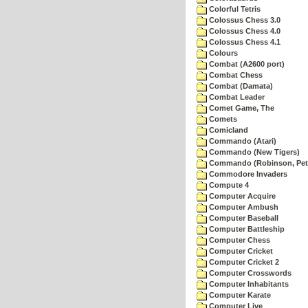
Colorful Tetris
Colossus Chess 3.0
Colossus Chess 4.0
Colossus Chess 4.1
Colours
Combat (A2600 port)
Combat Chess
Combat (Damata)
Combat Leader
Comet Game, The
Comets
Comicland
Commando (Atari)
Commando (New Tigers)
Commando (Robinson, Pete
Commodore Invaders
Compute 4
Computer Acquire
Computer Ambush
Computer Baseball
Computer Battleship
Computer Chess
Computer Cricket
Computer Cricket 2
Computer Crosswords
Computer Inhabitants
Computer Karate
Computer Live