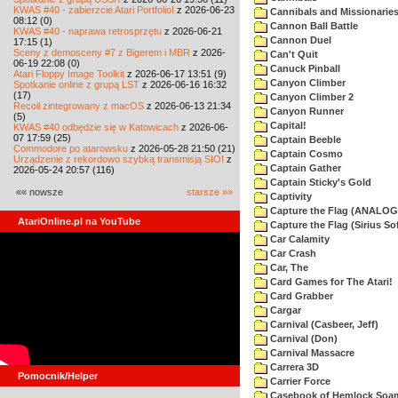
KWAS #40 - zabierzcie Atari Portfolio!
z 2026-06-23
Cannibals and Missionarie
08:12 (0)
Cannon Ball Battle
KWAS #40 - naprawa retrosprzętu
z 2026-06-21
Cannon Duel
17:15 (1)
Sceny z demosceny #7 z Bigerem i MBR
z 2026-
Can't Quit
06-19 22:08 (0)
Canuck Pinball
Atari Floppy Image Toolkit
z 2026-06-17 13:51 (9)
Canyon Climber
Spotkanie online z grupą LST
z 2026-06-16 16:32
(17)
Canyon Climber 2
Recoil zintegrowany z macOS
z 2026-06-13 21:34
Canyon Runner
(5)
Capital!
KWAS #40 odbędzie się w Katowicach
z 2026-06-
07 17:59 (25)
Captain Beeble
Commodore po atarowsku
z 2026-05-28 21:50 (21)
Captain Cosmo
Urządzenie z rekordowo szybką transmisją SIO!
z
Captain Gather
2026-05-24 20:57 (116)
Captain Sticky's Gold
«« nowsze
starsze »»
Captivity
Capture the Flag (ANALOG
AtariOnline.pl na YouTube
Capture the Flag (Sirius So
Car Calamity
Car Crash
Car, The
Card Games for The Atari!
Card Grabber
Cargar
Carnival (Casbeer, Jeff)
Carnival (Don)
Carnival Massacre
Carrera 3D
Pomocnik/Helper
Carrier Force
Casebook of Hemlock Soa