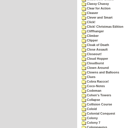
Classy Chassy
Clear for Action
Cleaver
Clever and Smart
Click!
Click! Christmas Edition
Cliffhanger
Climber
Clipper
Cloak of Death
Close Assault
Closeout!
Cloud Hopper
Cloudburst
Clown Around
Clowns and Balloons
Clues
Cobra Raccce!
Coco-Notes
Codeman
Cohen's Towers
Collapse
Collision Course
Coloid
Colonial Conquest
Colony
Colony 7
Colorasaurus