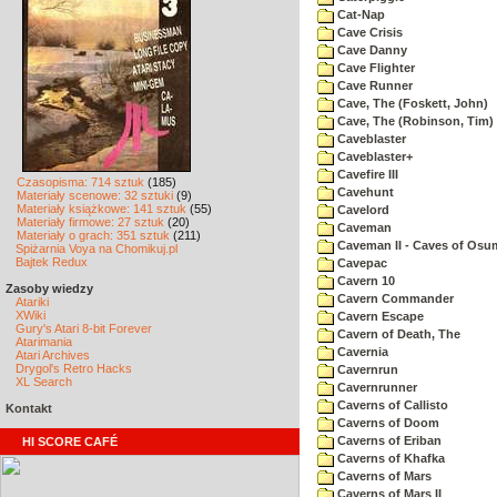
Cat-Nap
Cave Crisis
Cave Danny
Cave Flighter
Cave Runner
Cave, The (Foskett, John)
Cave, The (Robinson, Tim)
Caveblaster
Caveblaster+
Cavefire III
Czasopisma: 714 sztuk
(185)
Cavehunt
Materiały scenowe: 32 sztuki
(9)
Materiały książkowe: 141 sztuk
(55)
Cavelord
Materiały firmowe: 27 sztuk
(20)
Caveman
Materiały o grach: 351 sztuk
(211)
Caveman II - Caves of Osu
Spiżarnia Voya na Chomikuj.pl
Bajtek Redux
Cavepac
Cavern 10
Zasoby wiedzy
Cavern Commander
Atariki
XWiki
Cavern Escape
Gury's Atari 8-bit Forever
Cavern of Death, The
Atarimania
Cavernia
Atari Archives
Drygol's Retro Hacks
Cavernrun
XL Search
Cavernrunner
Caverns of Callisto
Kontakt
Caverns of Doom
Caverns of Eriban
HI SCORE CAFÉ
Caverns of Khafka
Caverns of Mars
Caverns of Mars II