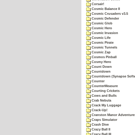
Corsair!
Cosmic Balance II
Cosmic Crusaders v3.5
Cosmic Defender
Cosmic Glob
Cosmic Hero
Cosmic Invasion
Cosmic Life
Cosmic Pirate
Cosmic Tunnels
Cosmic Zap
Cosmos Pinball
Cosmy Hero
Count Down
Countdown
Countdown (Synapse Soft
Counter
CounterMeasure
Courting Crickets
Cows and Bulls
Crab Nebula
Crack My Luggage
Crack-Up!
Cranston Manor Adventure
Craps Simulator
Crash Dive
Crazy Ball II
Crazy Ball III