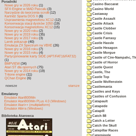
Poradniki
Casino Baccarat
Nowe gry w 2026 roku
(1)
SFX-Engine w MAD Pascalu
(3)
Casino World
Narzędzie do tworzenia scrolli
(12)
Castaway
Kartridż Sparta DOS X
(6)
Castle Assault
Usprawnienia magnetofonu XC12
(12)
Konserwacja stacji dysków 1050
(19)
Castle Attack
Konserwacja magnetofonu XC12
(15)
Castle Clobber
Nowe gry w 2020 roku
(2)
Castle Crisis
Nowe gry w 2019 roku
(35)
Nowe gry w 2017 roku
(3)
Castle Fantasy
Larek pokazuje
(40)
Castle Hassle
Emulacja ZX Spectrum na VBXE
(26)
Castle Hexagon
Nowe gry w 2016 roku
(7)
Nowe gry w 2015 roku
(4)
Castle Morgue
Partycjonowanie karty SIDE (APT/FAT16/FAT32)
Castle of Cire-Nampahc, T
(1)
Castle of Horror
BMPVIEW
(34)
Atari ST dla opornych
(75)
Castle Quest
Nowe gry w 2014 roku
(19)
Castle, The
Tritone engine
(11)
Castle Top
QChan Engine
(6)
Castle Wolfenstein
nowsze
starsze
Castlemania
Castles and Keys
Emulatory
Castles of Confusion
Emulator Atari800Win
Emulator Atari800Win PLus 4.0 (Windows)
Catapault
Emulator Atari++ (multiplatform)
Catapede
Emulator Altirra (Windows)
Catapill
Biblioteka Atarowca
Catch 88
Catch a Letter
Catch the Skull
Catepillar Races
Caterpiggle