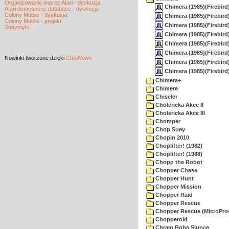
Organizowanie imprez Atari - dyskusja
Chimera (1985)(Firebird
Atari demoscene database - dyskusja
Colony Mobile - dyskusja
Chimera (1985)(Firebird
Colony Mobile - projekt
Chimera (1985)(Firebird
Statystyki
Chimera (1985)(Firebir
Chimera (1985)(Firebird)
Chimera (1985)(Firebir
Nowinki
tworzone dzięki
CuteNews
Chimera (1985)(Firebird)
Chimera (1985)(Firebird
Chimera+
Chimere
Chiseler
Cholericka Akce II
Cholericka Akce III
Chomper
Chop Suey
Chopin 2010
Choplifter! (1982)
Choplifter! (1988)
Chopp the Robot
Chopper Chase
Chopper Hunt
Chopper Mission
Chopper Raid
Chopper Rescue
Chopper Rescue (MicroPros
Chopperoid
Chram Boha Slunce