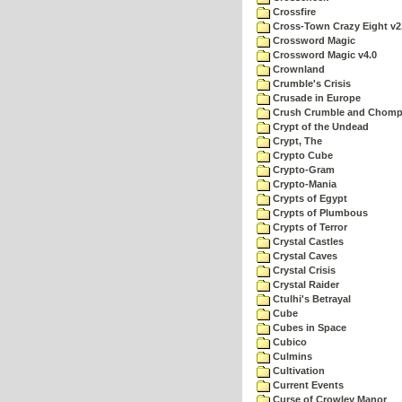
Crossfire
Cross-Town Crazy Eight v2
Crossword Magic
Crossword Magic v4.0
Crownland
Crumble's Crisis
Crusade in Europe
Crush Crumble and Chom
Crypt of the Undead
Crypt, The
Crypto Cube
Crypto-Gram
Crypto-Mania
Crypts of Egypt
Crypts of Plumbous
Crypts of Terror
Crystal Castles
Crystal Caves
Crystal Crisis
Crystal Raider
Ctulhi's Betrayal
Cube
Cubes in Space
Cubico
Culmins
Cultivation
Current Events
Curse of Crowley Manor