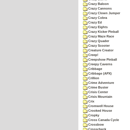
Crazy Baloon
Crazy Cannons
Crazy Clown Jumper
Crazy Cobra
Crazy Ed
Crazy Eights
Crazy Kicker Pinball
Crazy Maze Race
Crazy Quader
Crazy Scooter
Creature Creator
Creep!
Creepshow Pinball
Creepy Caverns
Cribbage
Cribbage (APX)
Crillion
Crime Adventure
Crime Buster
Crisis Center
Crisis Mountain
Crix
Cromwell House
Crooked House
Cropky
Cross Canada Cycle
Crossbow
Crosscheck