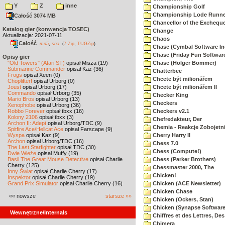
Y
Z
inne
Championship Golf
Championship Lode Runne
Całość 3074 MB
Chancellor of the Exchequ
Katalog gier (konwencja TOSEC)
Change
Aktualizacja: 2021-07-11
Chaos
Całość
,
md5
sha
(
7-Zip
,
TUGZip
)
Chase (Cymbal Software In
Chase (Friday Fun Softwar
Opisy gier
"Old Towers" (Atari ST)
opisał Misza (19)
Chase (Holger Bommer)
Submarine Commander
opisał Kaz (36)
Chatterbee
Frogs
opisał Xeen (0)
Chcete být milionářem
Choplifter!
opisał Urborg (0)
Joust
opisał Urborg (17)
Chcete být milionářem II
Commando
opisał Urborg (35)
Checker King
Mario Bros
opisał Urborg (13)
Checkers
Xenophobe
opisał Urborg (36)
Robbo Forever
opisał tbxx (16)
Checkers v2.1
Kolony 2106
opisał tbxx (3)
Chefredakteur, Der
Archon II: Adept
opisał Urborg/TDC (9)
Chemia - Reakcje Zobojetn
Spitfire Ace/Hellcat Ace
opisał Farscape (9)
Wyspa
opisał Kaz (9)
Cherry Harry II
Archon
opisał Urborg/TDC (16)
Chess 7.0
The Last Starfighter
opisał TDC (30)
Chess (Compute!)
Dwie Wieże
opisał Muffy (19)
Basil The Great Mouse Detective
opisał Charlie
Chess (Parker Brothers)
Cherry (125)
Chessmaster 2000, The
Inny Świat
opisał Charlie Cherry (17)
Chicken!
Inspektor
opisał Charlie Cherry (19)
Grand Prix Simulator
opisał Charlie Cherry (16)
Chicken (ACE Newsletter)
Chicken Chase
«« nowsze
starsze »»
Chicken (Ockers, Stan)
Chicken (Synapse Software
Wewnętrzne/Internals
Chiffres et des Lettres, Des
Chimera