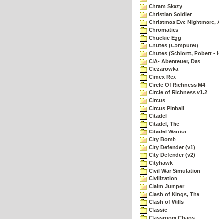
Chram Skazy
Christian Soldier
Christmas Eve Nightmare, 
Chromatics
Chuckie Egg
Chutes (Compute!)
Chutes (Schlortt, Robert - 
CIA- Abenteuer, Das
Ciezarowka
Cimex Rex
Circle Of Richness M4
Circle of Richness v1.2
Circus
Circus Pinball
Citadel
Citadel, The
Citadel Warrior
City Bomb
City Defender (v1)
City Defender (v2)
Cityhawk
Civil War Simulation
Civilization
Claim Jumper
Clash of Kings, The
Clash of Wills
Classic
Classroom Chaos