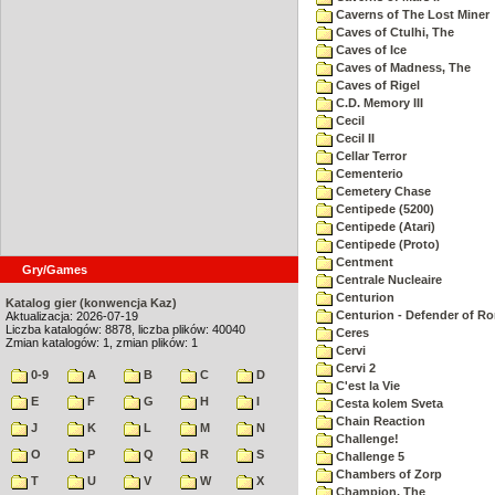
Caverns of The Lost Miner
Caves of Ctulhi, The
Caves of Ice
Caves of Madness, The
Caves of Rigel
C.D. Memory III
Cecil
Cecil II
Cellar Terror
Cementerio
Cemetery Chase
Centipede (5200)
Centipede (Atari)
Centipede (Proto)
Centment
Gry/Games
Centrale Nucleaire
Centurion
Katalog gier (konwencja Kaz)
Centurion - Defender of R
Aktualizacja: 2026-07-19
Liczba katalogów: 8878, liczba plików: 40040
Ceres
Zmian katalogów: 1, zmian plików: 1
Cervi
Cervi 2
0-9
A
B
C
D
C'est la Vie
E
F
G
H
I
Cesta kolem Sveta
Chain Reaction
J
K
L
M
N
Challenge!
O
P
Q
R
S
Challenge 5
Chambers of Zorp
T
U
V
W
X
Champion, The