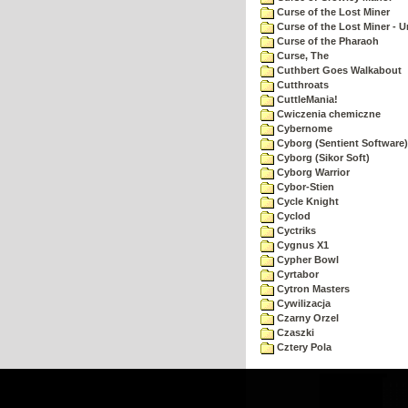
Curse of the Lost Miner
Curse of the Lost Miner -
Curse of the Pharaoh
Curse, The
Cuthbert Goes Walkabout
Cutthroats
CuttleMania!
Cwiczenia chemiczne
Cybernome
Cyborg (Sentient Software)
Cyborg (Sikor Soft)
Cyborg Warrior
Cybor-Stien
Cycle Knight
Cyclod
Cyctriks
Cygnus X1
Cypher Bowl
Cyrtabor
Cytron Masters
Cywilizacja
Czarny Orzel
Czaszki
Cztery Pola