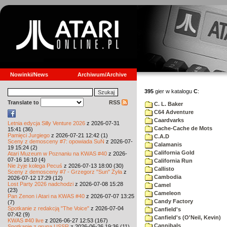
Nowinki/News
Archiwum/Archive
395
gier w katalogu
C
:
Translate to
RSS
C. L. Baker
C64 Adventure
Caardvarks
Letnia edycja Silly Venture 2026
z 2026-07-31
Cache-Cache de Mots
15:41 (36)
Pamięci Jurgiego
z 2026-07-21 12:42 (1)
C.A.D
Sceny z demosceny #7: opowiada SuN
z 2026-07-
Calamanis
19 15:24 (2)
California Gold
Atari Muzeum w Poznaniu na KWAS #40
z 2026-
07-16 16:10 (4)
California Run
Nie żyje kolega Pecuś
z 2026-07-13 18:00 (30)
Callisto
Sceny z demosceny #7 - Grzegorz "Sun" Żyła
z
Cambodia
2026-07-12 17:29 (12)
Lost Party 2026 nadchodzi
z 2026-07-08 15:28
Camel
(23)
Cameleon
Pan Zenon i Atari na KWAS #40
z 2026-07-07 13:25
Candy Factory
(7)
Spotkanie z redakcją "The Voice"
z 2026-07-04
Canfield's
07:42 (9)
Canfield's (O'Neil, Kevin)
KWAS #40 live
z 2026-06-27 12:53 (167)
Cannibals
Spotkanie z grupą USSR
z 2026-06-26 19:36 (11)