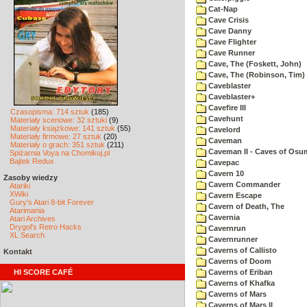
Cat-Nap
Cave Crisis
Cave Danny
Cave Flighter
Cave Runner
Cave, The (Foskett, John)
Cave, The (Robinson, Tim)
Caveblaster
Caveblaster+
Cavefire III
Czasopisma: 714 sztuk
(185)
Cavehunt
Materiały scenowe: 32 sztuki
(9)
Materiały książkowe: 141 sztuk
(55)
Cavelord
Materiały firmowe: 27 sztuk
(20)
Caveman
Materiały o grach: 351 sztuk
(211)
Caveman II - Caves of Osu
Spiżarnia Voya na Chomikuj.pl
Bajtek Redux
Cavepac
Cavern 10
Zasoby wiedzy
Cavern Commander
Atariki
XWiki
Cavern Escape
Gury's Atari 8-bit Forever
Cavern of Death, The
Atarimania
Cavernia
Atari Archives
Drygol's Retro Hacks
Cavernrun
XL Search
Cavernrunner
Caverns of Callisto
Kontakt
Caverns of Doom
HI SCORE CAFÉ
Caverns of Eriban
Caverns of Khafka
Caverns of Mars
Caverns of Mars II