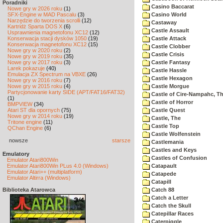
Poradniki
Casino Baccarat
Nowe gry w 2026 roku
(1)
SFX-Engine w MAD Pascalu
(3)
Casino World
Narzędzie do tworzenia scrolli
(12)
Castaway
Kartridż Sparta DOS X
(6)
Castle Assault
Usprawnienia magnetofonu XC12
(12)
Konserwacja stacji dysków 1050
(19)
Castle Attack
Konserwacja magnetofonu XC12
(15)
Castle Clobber
Nowe gry w 2020 roku
(2)
Castle Crisis
Nowe gry w 2019 roku
(35)
Nowe gry w 2017 roku
(3)
Castle Fantasy
Larek pokazuje
(40)
Castle Hassle
Emulacja ZX Spectrum na VBXE
(26)
Castle Hexagon
Nowe gry w 2016 roku
(7)
Nowe gry w 2015 roku
(4)
Castle Morgue
Partycjonowanie karty SIDE (APT/FAT16/FAT32)
Castle of Cire-Nampahc, T
(1)
Castle of Horror
BMPVIEW
(34)
Atari ST dla opornych
(75)
Castle Quest
Nowe gry w 2014 roku
(19)
Castle, The
Tritone engine
(11)
Castle Top
QChan Engine
(6)
Castle Wolfenstein
nowsze
starsze
Castlemania
Castles and Keys
Emulatory
Castles of Confusion
Emulator Atari800Win
Emulator Atari800Win PLus 4.0 (Windows)
Catapault
Emulator Atari++ (multiplatform)
Catapede
Emulator Altirra (Windows)
Catapill
Biblioteka Atarowca
Catch 88
Catch a Letter
Catch the Skull
Catepillar Races
Caterpiggle