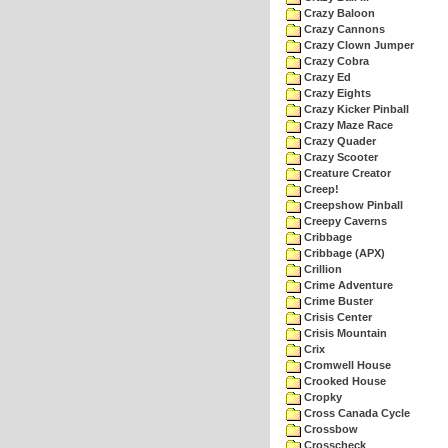
Crazy Baloon
Crazy Cannons
Crazy Clown Jumper
Crazy Cobra
Crazy Ed
Crazy Eights
Crazy Kicker Pinball
Crazy Maze Race
Crazy Quader
Crazy Scooter
Creature Creator
Creep!
Creepshow Pinball
Creepy Caverns
Cribbage
Cribbage (APX)
Crillion
Crime Adventure
Crime Buster
Crisis Center
Crisis Mountain
Crix
Cromwell House
Crooked House
Cropky
Cross Canada Cycle
Crossbow
Crosscheck