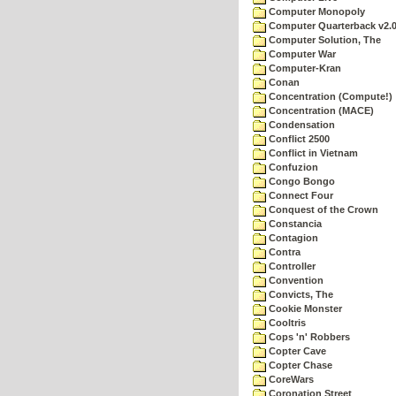
Computer Monopoly
Computer Quarterback v2.
Computer Solution, The
Computer War
Computer-Kran
Conan
Concentration (Compute!)
Concentration (MACE)
Condensation
Conflict 2500
Conflict in Vietnam
Confuzion
Congo Bongo
Connect Four
Conquest of the Crown
Constancia
Contagion
Contra
Controller
Convention
Convicts, The
Cookie Monster
Cooltris
Cops 'n' Robbers
Copter Cave
Copter Chase
CoreWars
Coronation Street