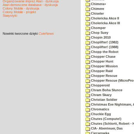
Organizowanie imprez Atari - dyskusja
Chimera+
Atari demoscene database - dyskusja
Colony Mobile - dyskusja
Chimere
Colony Mobile - projekt
Chiseler
Statystyki
Cholericka Akce II
Cholericka Akce III
Chomper
Chop Suey
Nowinki
tworzone dzięki
CuteNews
Chopin 2010
Choplifter! (1982)
Choplifter! (1988)
Chopp the Robot
Chopper Chase
Chopper Hunt
Chopper Mission
Chopper Raid
Chopper Rescue
Chopper Rescue (MicroPros
Chopperoid
Chram Boha Slunce
Chram Skazy
Christian Soldier
Christmas Eve Nightmare, 
Chromatics
Chuckie Egg
Chutes (Compute!)
Chutes (Schlortt, Robert - 
CIA- Abenteuer, Das
Ciezarowka