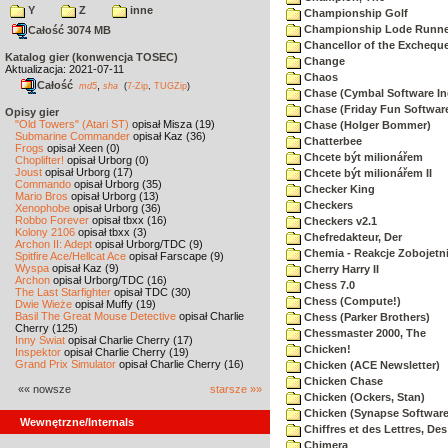
Y
Z
inne
Championship Golf
Championship Lode Runne
Całość 3074 MB
Chancellor of the Exchequ
Katalog gier (konwencja TOSEC)
Change
Aktualizacja: 2021-07-11
Chaos
Całość
,
md5
sha
(
7-Zip
,
TUGZip
)
Chase (Cymbal Software In
Chase (Friday Fun Softwar
Opisy gier
"Old Towers" (Atari ST)
opisał Misza (19)
Chase (Holger Bommer)
Submarine Commander
opisał Kaz (36)
Chatterbee
Frogs
opisał Xeen (0)
Chcete být milionářem
Choplifter!
opisał Urborg (0)
Joust
opisał Urborg (17)
Chcete být milionářem II
Commando
opisał Urborg (35)
Checker King
Mario Bros
opisał Urborg (13)
Checkers
Xenophobe
opisał Urborg (36)
Robbo Forever
opisał tbxx (16)
Checkers v2.1
Kolony 2106
opisał tbxx (3)
Chefredakteur, Der
Archon II: Adept
opisał Urborg/TDC (9)
Chemia - Reakcje Zobojetn
Spitfire Ace/Hellcat Ace
opisał Farscape (9)
Wyspa
opisał Kaz (9)
Cherry Harry II
Archon
opisał Urborg/TDC (16)
Chess 7.0
The Last Starfighter
opisał TDC (30)
Chess (Compute!)
Dwie Wieże
opisał Muffy (19)
Basil The Great Mouse Detective
opisał Charlie
Chess (Parker Brothers)
Cherry (125)
Chessmaster 2000, The
Inny Świat
opisał Charlie Cherry (17)
Chicken!
Inspektor
opisał Charlie Cherry (19)
Grand Prix Simulator
opisał Charlie Cherry (16)
Chicken (ACE Newsletter)
Chicken Chase
«« nowsze
starsze »»
Chicken (Ockers, Stan)
Chicken (Synapse Software
Wewnętrzne/Internals
Chiffres et des Lettres, Des
Chimera