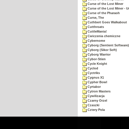
Curse of the Lost Miner
Curse of the Lost Miner -
Curse of the Pharaoh
Curse, The
Cuthbert Goes Walkabout
Cutthroats
CuttleMania!
Cwiczenia chemiczne
Cybernome
Cyborg (Sentient Software)
Cyborg (Sikor Soft)
Cyborg Warrior
Cybor-Stien
Cycle Knight
Cyclod
Cyctriks
Cygnus X1
Cypher Bowl
Cyrtabor
Cytron Masters
Cywilizacja
Czarny Orzel
Czaszki
Cztery Pola