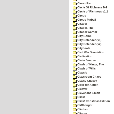
Cimex Rex
Circle Of Richness M4
Circle of Richness v1.2
Circus
Circus Pinball
Citadel
Citadel, The
Citadel Warrior
City Bomb
City Defender (v1)
City Defender (v2)
Cityhawk
Civil War Simulation
Civilization
Claim Jumper
Clash of Kings, The
Clash of Wills
Classic
Classroom Chaos
Classy Chassy
Clear for Action
Cleaver
Clever and Smart
Click!
Click! Christmas Edition
Cliffhanger
Climber
Clipper