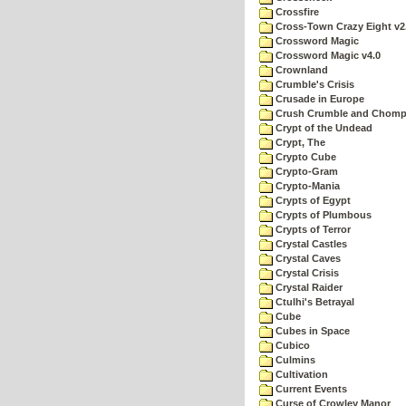
Crossfire
Cross-Town Crazy Eight v2
Crossword Magic
Crossword Magic v4.0
Crownland
Crumble's Crisis
Crusade in Europe
Crush Crumble and Chom
Crypt of the Undead
Crypt, The
Crypto Cube
Crypto-Gram
Crypto-Mania
Crypts of Egypt
Crypts of Plumbous
Crypts of Terror
Crystal Castles
Crystal Caves
Crystal Crisis
Crystal Raider
Ctulhi's Betrayal
Cube
Cubes in Space
Cubico
Culmins
Cultivation
Current Events
Curse of Crowley Manor