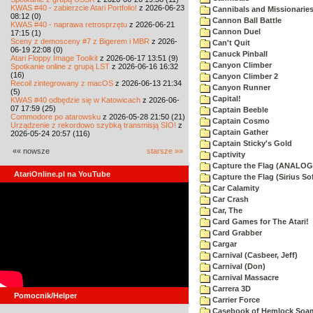
KWAS #40 - zabierzcie Atari Portfolio!
z 2026-06-23
Cannibals and Missionarie
08:12 (0)
Cannon Ball Battle
KWAS #40 - naprawa retrosprzętu
z 2026-06-21
Cannon Duel
17:15 (1)
Sceny z demosceny #7 z Bigerem i MBR
z 2026-
Can't Quit
06-19 22:08 (0)
Canuck Pinball
Atari Floppy Image Toolkit
z 2026-06-17 13:51 (9)
Canyon Climber
Spotkanie online z grupą LST
z 2026-06-16 16:32
(16)
Canyon Climber 2
Recoil zintegrowany z macOS
z 2026-06-13 21:34
Canyon Runner
(5)
Capital!
KWAS #40 odbędzie się w Katowicach
z 2026-06-
07 17:59 (25)
Captain Beeble
Commodore po atarowsku
z 2026-05-28 21:50 (21)
Captain Cosmo
Urządzenie z rekordowo szybką transmisją SIO!
z
Captain Gather
2026-05-24 20:57 (116)
Captain Sticky's Gold
«« nowsze
starsze »»
Captivity
Capture the Flag (ANALOG
AtariOnline.pl na YouTube
Capture the Flag (Sirius So
Car Calamity
Car Crash
Car, The
Card Games for The Atari!
Card Grabber
Cargar
Carnival (Casbeer, Jeff)
Carnival (Don)
Carnival Massacre
Carrera 3D
Pomocnik/Helper
Carrier Force
Casebook of Hemlock Soa