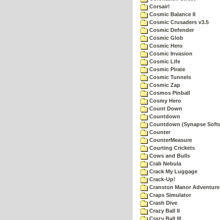
Corsair!
Cosmic Balance II
Cosmic Crusaders v3.5
Cosmic Defender
Cosmic Glob
Cosmic Hero
Cosmic Invasion
Cosmic Life
Cosmic Pirate
Cosmic Tunnels
Cosmic Zap
Cosmos Pinball
Cosmy Hero
Count Down
Countdown
Countdown (Synapse Soft
Counter
CounterMeasure
Courting Crickets
Cows and Bulls
Crab Nebula
Crack My Luggage
Crack-Up!
Cranston Manor Adventure
Craps Simulator
Crash Dive
Crazy Ball II
Crazy Ball III