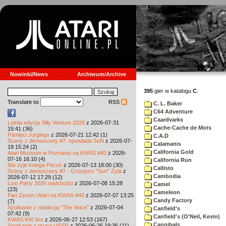
Nowinki/News
Archiwum/Archive
395
gier w katalogu
C
:
Translate to
RSS
C. L. Baker
C64 Adventure
Caardvarks
Letnia edycja Silly Venture 2026
z 2026-07-31
Cache-Cache de Mots
15:41 (36)
Pamięci Jurgiego
z 2026-07-21 12:42 (1)
C.A.D
Sceny z demosceny #7: opowiada SuN
z 2026-07-
Calamanis
19 15:24 (2)
California Gold
Atari Muzeum w Poznaniu na KWAS #40
z 2026-
07-16 16:10 (4)
California Run
Nie żyje kolega Pecuś
z 2026-07-13 18:00 (30)
Callisto
Sceny z demosceny #7 - Grzegorz "Sun" Żyła
z
Cambodia
2026-07-12 17:29 (12)
Lost Party 2026 nadchodzi
z 2026-07-08 15:28
Camel
(23)
Cameleon
Pan Zenon i Atari na KWAS #40
z 2026-07-07 13:25
Candy Factory
(7)
Spotkanie z redakcją "The Voice"
z 2026-07-04
Canfield's
07:42 (9)
Canfield's (O'Neil, Kevin)
KWAS #40 live
z 2026-06-27 12:53 (167)
Cannibals
Spotkanie z grupą USSR
z 2026-06-26 19:36 (11)