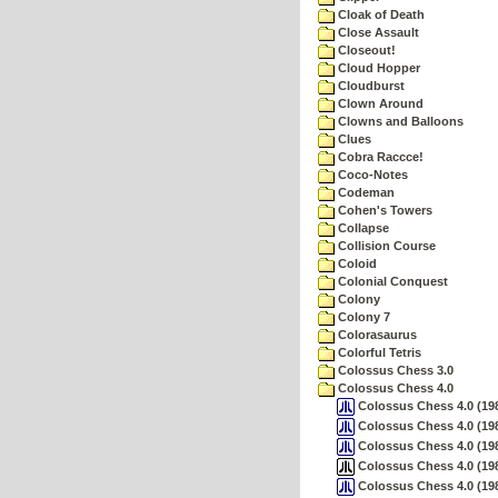
Cloak of Death
Close Assault
Closeout!
Cloud Hopper
Cloudburst
Clown Around
Clowns and Balloons
Clues
Cobra Raccce!
Coco-Notes
Codeman
Cohen's Towers
Collapse
Collision Course
Coloid
Colonial Conquest
Colony
Colony 7
Colorasaurus
Colorful Tetris
Colossus Chess 3.0
Colossus Chess 4.0
Colossus Chess 4.0 (19
Colossus Chess 4.0 (19
Colossus Chess 4.0 (19
Colossus Chess 4.0 (19
Colossus Chess 4.0 (19