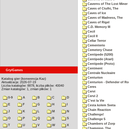
Caverns of The Lost Miner
Caves of Ctulhi, The
Caves of Ice
Caves of Madness, The
Caves of Rigel
C.D. Memory III
Cecil
Cecil II
Cellar Terror
Cementerio
Cemetery Chase
Centipede (5200)
Centipede (Atari)
Centipede (Proto)
Centment
Gry/Games
Centrale Nucleaire
Centurion
Katalog gier (konwencja Kaz)
Aktualizacja: 2026-07-19
Centurion - Defender of R
Liczba katalogów: 8878, liczba plików: 40040
Ceres
Zmian katalogów: 1, zmian plików: 1
Cervi
Cervi 2
0-9
A
B
C
D
C'est la Vie
E
F
G
H
I
Cesta kolem Sveta
Chain Reaction
J
K
L
M
N
Challenge!
O
P
Q
R
S
Challenge 5
Chambers of Zorp
T
U
V
W
X
Champion, The