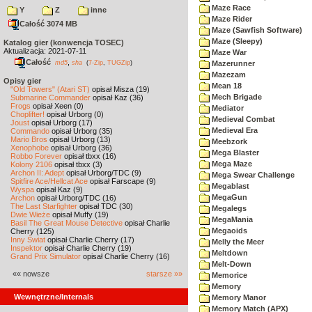
Maze Race
Y
Z
inne
Maze Rider
Całość 3074 MB
Maze (Sawfish Software)
Maze (Sleepy)
Katalog gier (konwencja TOSEC)
Aktualizacja: 2021-07-11
Maze War
Całość
,
md5
sha
(
7-Zip
,
TUGZip
)
Mazerunner
Mazezam
Opisy gier
Mean 18
"Old Towers" (Atari ST)
opisał Misza (19)
Mech Brigade
Submarine Commander
opisał Kaz (36)
Frogs
opisał Xeen (0)
Mediator
Choplifter!
opisał Urborg (0)
Medieval Combat
Joust
opisał Urborg (17)
Medieval Era
Commando
opisał Urborg (35)
Mario Bros
opisał Urborg (13)
Meebzork
Xenophobe
opisał Urborg (36)
Mega Blaster
Robbo Forever
opisał tbxx (16)
Mega Maze
Kolony 2106
opisał tbxx (3)
Archon II: Adept
opisał Urborg/TDC (9)
Mega Swear Challenge
Spitfire Ace/Hellcat Ace
opisał Farscape (9)
Megablast
Wyspa
opisał Kaz (9)
MegaGun
Archon
opisał Urborg/TDC (16)
The Last Starfighter
opisał TDC (30)
Megalegs
Dwie Wieże
opisał Muffy (19)
MegaMania
Basil The Great Mouse Detective
opisał Charlie
Megaoids
Cherry (125)
Inny Świat
opisał Charlie Cherry (17)
Melly the Meer
Inspektor
opisał Charlie Cherry (19)
Meltdown
Grand Prix Simulator
opisał Charlie Cherry (16)
Melt-Down
«« nowsze
starsze »»
Memorice
Memory
Wewnętrzne/Internals
Memory Manor
Memory Match (APX)