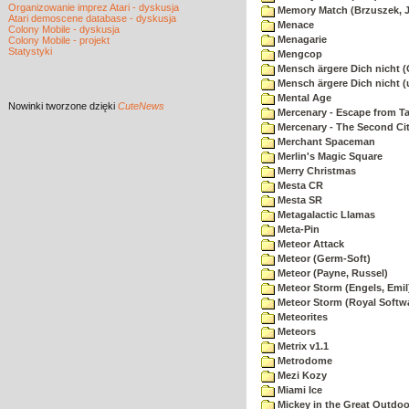
Organizowanie imprez Atari - dyskusja
Memory Match (Brzuszek, 
Atari demoscene database - dyskusja
Menace
Colony Mobile - dyskusja
Menagarie
Colony Mobile - projekt
Statystyki
Mengcop
Mensch ärgere Dich nicht 
Mensch ärgere Dich nicht 
Mental Age
Nowinki
tworzone dzięki
CuteNews
Mercenary - Escape from T
Mercenary - The Second Ci
Merchant Spaceman
Merlin's Magic Square
Merry Christmas
Mesta CR
Mesta SR
Metagalactic Llamas
Meta-Pin
Meteor Attack
Meteor (Germ-Soft)
Meteor (Payne, Russel)
Meteor Storm (Engels, Emil
Meteor Storm (Royal Softw
Meteorites
Meteors
Metrix v1.1
Metrodome
Mezi Kozy
Miami Ice
Mickey in the Great Outdoo