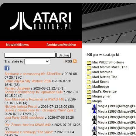
Nowinki/News
Archiwum/Archive
405
gier w katalogu
M
:
Translate to
RSS
MacPHEE'S Fortune
Mad Marble Maze, The
Mad Marbles
Spotkanie z demosceną #9: STeel/Tori
z 2026-08-
Mad Netter, The
07 20:49 (0)
Letnia edycja Silly Venture 2026
z 2026-07-31
Mad Stone
15:41 (38)
Madhouse
Pamięci Jurgiego
z 2026-07-21 12:42 (1)
Mad's Revenge
Sceny z demosceny #7: opowiada SuN
z 2026-07-
19 15:24 (2)
Magazynier
Atari Muzeum w Poznaniu na KWAS #40
z 2026-
Magia
07-16 16:10 (4)
Magia (1993)(Mirage)(PL)
Nie żyje kolega Pecuś
z 2026-07-13 18:00 (30)
Sceny z demosceny #7 - Grzegorz "Sun" Żyła
z
Magia (1993)(Mirage)(PL)
2026-07-12 17:29 (12)
Magia (199x)(Mirage)(PL
Lost Party 2026 nadchodzi
z 2026-07-08 15:28
(23)
Magia (199x)(Mirage)(PL)[
Pan Zenon i Atari na KWAS #40
z 2026-07-07 13:25
Magia (199x)(Mirage)(PL
(7)
Spotkanie z redakcją "The Voice"
z 2026-07-04
Magia (199x)(Mirage)(PL)[
07:42 (9)