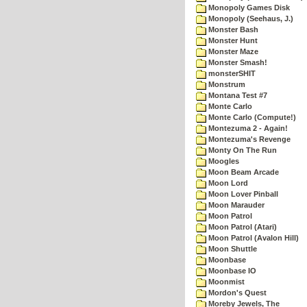
Monopoly Games Disk
Monopoly (Seehaus, J.)
Monster Bash
Monster Hunt
Monster Maze
Monster Smash!
monsterSHIT
Monstrum
Montana Test #7
Monte Carlo
Monte Carlo (Compute!)
Montezuma 2 - Again!
Montezuma's Revenge
Monty On The Run
Moogles
Moon Beam Arcade
Moon Lord
Moon Lover Pinball
Moon Marauder
Moon Patrol
Moon Patrol (Atari)
Moon Patrol (Avalon Hill)
Moon Shuttle
Moonbase
Moonbase IO
Moonmist
Mordon's Quest
Moreby Jewels, The