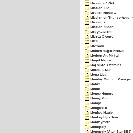
Mission - ArSoft
Mission, Die
Mission Moscow
Mission on Thunderhead - 
Mission X
Mission Zircon
Misty Caverns
Miszcz Qwerty
MITE
Mixtrood
Modem Magic Pinball
Modern Art Pinball
Mogul Maniac
Moj Mikro Asteroids
Molecule Man
Mona Lisa
Monday Morning Manager
Moner
Monex
Money Hungry
Money Pouch
Mongo
Mongoose
Monkey Magic
Monkey Up a Tree
Monkeymath
Monopoly
Monopoly (Atari Star BBS)