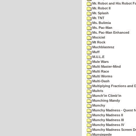
Mr. Robot and His Robot F
Mr. Robot II
Mr. Splash
Mr. TNT
Ms. Bulimia
Ms. Pac-Man
Ms. Pac-Man Enhanced
Msciciel
Mt Rock
Muchblastesz
Muff
M.U.L.E
Mule Wars
Multi Master-Mind
Multi Race
Multi Worms
Multi-Dash
Multiplying Fractions and D
Multris
Munch'in Climb'in
Munching Mandy
Munchy
Munchy Madness - Quest fo
Munchy Madness II
Munchy Madness III
Munchy Madness IV
Munchy Madness Screen D
Munsiepede