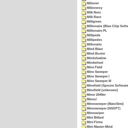
Milioner
Milionerzy
Milk Nuts
Milk Race
Milligreen
Millionaire (Blue Chip Soft
Millionaire PL
Millipede
Millipedes
Millonario
Mind Blast
Mind Buster
Mindshadow
Mindwheel
Mine Field
Mine Sweeper
Mine Sweeper I
Mine Sweeper III
Minefield (Spectre Software
Minefield (unknown)
Miner 2049er
Mines!
Minesweeper (MatoSimi)
Minesweeper (NSOFT)
Mineswiper
Mini Billard
Mini Firma
Mini Master-Mind