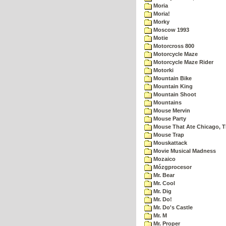
Moria
Moria!
Morky
Moscow 1993
Motie
Motorcross 800
Motorcycle Maze
Motorcycle Maze Rider
Motorki
Mountain Bike
Mountain King
Mountain Shoot
Mountains
Mouse Mervin
Mouse Party
Mouse That Ate Chicago, 
Mouse Trap
Mouskattack
Movie Musical Madness
Mozaico
Mózgprocesor
Mr. Bear
Mr. Cool
Mr. Dig
Mr. Do!
Mr. Do's Castle
Mr. M
Mr. Proper