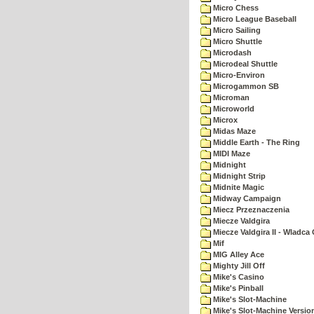
Micro Chess
Micro League Baseball
Micro Sailing
Micro Shuttle
Microdash
Microdeal Shuttle
Micro-Environ
Microgammon SB
Microman
Microworld
Microx
Midas Maze
Middle Earth - The Ring
MIDI Maze
Midnight
Midnight Strip
Midnite Magic
Midway Campaign
Miecz Przeznaczenia
Miecze Valdgira
Miecze Valdgira II - Wladca
Mif
MIG Alley Ace
Mighty Jill Off
Mike's Casino
Mike's Pinball
Mike's Slot-Machine
Mike's Slot-Machine Version