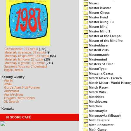
Masox
Master Blaster
Master Chess
Master Head
Master Kung-Fu
Master Mind
Master Mind 1
Master of the Lamps
Master of the Mindfire
Masterblazer
Czasopisma: 714 sztuk
(185)
MasterIt 2015
Materiały scenowe: 32 sztuki
(9)
Mastermatch
Materiały książkowe: 141 sztuk
(55)
Materiały firmowe: 27 sztuk
(20)
Mastermind
Materiały o grach: 351 sztuk
(211)
Masters of Time
Spiżarnia Voya na Chomikuj.pl
MasterType
Bajtek Redux
Maszyna Czasu
Zasoby wiedzy
Match Maker - French
Atariki
Match Maker - World Histor
XWiki
Gury's Atari 8-bit Forever
Match Racer
Atarimania
Match Wits
Atari Archives
Matchbox
Drygol's Retro Hacks
XL Search
Matchboxes
Matches
Kontakt
Matematyka
Matematyka (Mirage)
HI SCORE CAFÉ
Math Busters
Math Encounter
Math Game