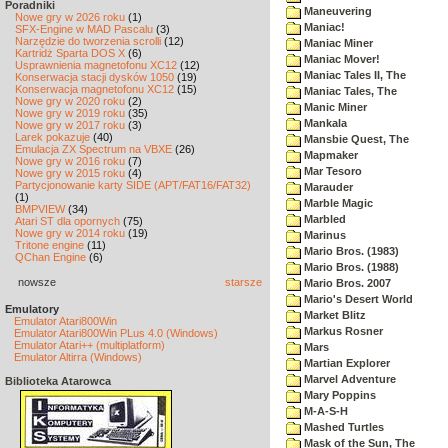
Poradniki
Maneuvering
Nowe gry w 2026 roku
(1)
Maniac!
SFX-Engine w MAD Pascalu
(3)
Narzędzie do tworzenia scrolli
(12)
Maniac Miner
Kartridż Sparta DOS X
(6)
Maniac Mover!
Usprawnienia magnetofonu XC12
(12)
Maniac Tales II, The
Konserwacja stacji dysków 1050
(19)
Konserwacja magnetofonu XC12
(15)
Maniac Tales, The
Nowe gry w 2020 roku
(2)
Manic Miner
Nowe gry w 2019 roku
(35)
Mankala
Nowe gry w 2017 roku
(3)
Larek pokazuje
(40)
Mansbie Quest, The
Emulacja ZX Spectrum na VBXE
(26)
Mapmaker
Nowe gry w 2016 roku
(7)
Mar Tesoro
Nowe gry w 2015 roku
(4)
Partycjonowanie karty SIDE (APT/FAT16/FAT32)
Marauder
(1)
Marble Magic
BMPVIEW
(34)
Marbled
Atari ST dla opornych
(75)
Nowe gry w 2014 roku
(19)
Marinus
Tritone engine
(11)
Mario Bros. (1983)
QChan Engine
(6)
Mario Bros. (1988)
nowsze
starsze
Mario Bros. 2007
Mario's Desert World
Emulatory
Market Blitz
Emulator Atari800Win
Markus Rosner
Emulator Atari800Win PLus 4.0 (Windows)
Emulator Atari++ (multiplatform)
Mars
Emulator Altirra (Windows)
Martian Explorer
Marvel Adventure
Biblioteka Atarowca
Mary Poppins
M-A-S-H
Mashed Turtles
Mask of the Sun, The