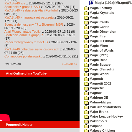
Magia (199x)(Mirage)(PL
KWAS #40 live
z 2026-06-27 12:53 (167)
Spotkanie z grupą USSR
z 2026-06-26 19:36 (11)
Magia Fortuny
KWAS #40 - zabierzcie Atari Portfolio!
z 2026-06-23
Magia Krysztalu
08:12 (0)
KWAS #40 - naprawa retrosprzętu
z 2026-06-21
Magic
17:15 (1)
Magic Cards
Sceny z demosceny #7 z Bigerem i MBR
z 2026-
Magic Castle
06-19 22:08 (0)
Atari Floppy Image Toolkit
z 2026-06-17 13:51 (9)
Magic Dimension
Spotkanie online z grupą LST
z 2026-06-16 16:32
Magic Fire
(17)
Magic III Pinball
Recoil zintegrowany z macOS
z 2026-06-13 21:34
(5)
Magic Micro
KWAS #40 odbędzie się w Katowicach
z 2026-06-
Magic of Words
07 17:59 (25)
Magic (PCS)
Commodore po atarowsku
z 2026-05-28 21:50 (21)
Magic Read
«« nowsze
starsze »»
Magic Square
Magic (Tensoft)
AtariOnline.pl na YouTube
Magic World
Magnetit
Magnetit 2002
Magnetix
Magnex
Mahjong XE
Mahna-Malysz
Mail Order Monsters
Major Bronx
Major League Hockey
Makler v5.3
Pomocnik/Helper
Malpass
Maltese Chicken