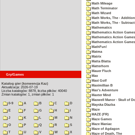
Math Mileage
Math Terminator
Math Wizard
Math Works, The - Addition
Math Works, The - Subtract
Mathematics
Mathematics Action Games 
Mathematics Action Games
Mathematics Action Games 
MathFun!
Matma
Matrix
Matta Blatta
Matterhorn
Mauer Fluch
Gry/Games
Max
Maxi Golf
Katalog gier (konwencja Kaz)
Maximillian B
Aktualizacja: 2026-07-19
Max's Adventure
Liczba katalogów: 8878, liczba plików: 40040
Zmian katalogów: 1, zmian plików: 1
Maxter Mind
Maxwell Manor - Skull of 
0-9
A
B
C
D
Mayska Dlazba
Maze
E
F
G
H
I
MAZE (FR)
J
K
L
M
N
Maze Games
Maze Maniac
O
P
Q
R
S
Maze of Agdagon
T
U
V
W
X
Maze of Death, The