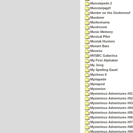
Munsiepede 2
Munsterjagd!
Murder on the Zinderneuf
Murderer
Murkomania
Mushroom
Music Memory
Musical Pilot
Mustak Hunters
Mutant Bats
Muxeso
MVSBC Galactica
My First Alphabet
My Jong
My Spelling Easel
Mychess II
Myriapede
Myriapod
Mysterion
Mysterious Adventures #01
Mysterious Adventures #02
Mysterious Adventures #03 
Mysterious Adventures #04 
Mysterious Adventures #05 
Mysterious Adventures #06 
Mysterious Adventures #07 
Mysterious Adventures #08 
Mysterious Adventures #09