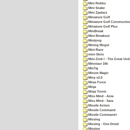
Mini Robbo
Mini Snake
Mini Zjadacz
Miniature Golf
Miniature Golf Constructio
Miniature Golf Plus
MiniBreak
Mini-Breakout
Minijong
Mining Mogul
Mini-Race
mini-Slots
Mini-Zork I - The Great Un
Minotaur 16k
MinTaj
Minute Magic
Miny v2.0
Mirax Force
Misja
Misja Tronic
Miss Mind - Ania
Miss Mind - Sara
Missile Action
Missile Command
Missile Command+
Missing
Missing - One Droid
Mission