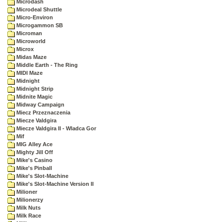
Microdash
Microdeal Shuttle
Micro-Environ
Microgammon SB
Microman
Microworld
Microx
Midas Maze
Middle Earth - The Ring
MIDI Maze
Midnight
Midnight Strip
Midnite Magic
Midway Campaign
Miecz Przeznaczenia
Miecze Valdgira
Miecze Valdgira II - Wladca Gor
Mif
MIG Alley Ace
Mighty Jill Off
Mike's Casino
Mike's Pinball
Mike's Slot-Machine
Mike's Slot-Machine Version II
Milioner
Milionerzy
Milk Nuts
Milk Race