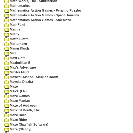
Math Works, The - Subtraction
Mathematics
Mathematics Action Games - Pyramid Puzzler
Mathematics Action Games - Space Journey
Mathematics Action Games - Star Maze
MathFun!
Matma
Matrix
Matta Blatta
Matterhorn
Mauer Fluch
Max
Maxi Golf
Maximillian B
Max's Adventure
Maxter Mind
Maxwell Manor - Skull of Doom
Mayska Dlazba
Maze
MAZE (FR)
Maze Games
Maze Maniac
Maze of Agdagon
Maze of Death, The
Maze Race
Maze Rider
Maze (Sawfish Software)
Maze (Sleepy)