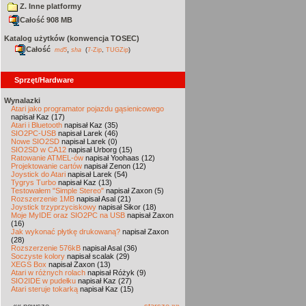
Z. Inne platformy
Całość 908 MB
Katalog użytków (konwencja TOSEC)
Całość
,
md5
sha
(
7-Zip
,
TUGZip
)
Sprzęt/Hardware
Wynalazki
Atari jako programator pojazdu gąsienicowego
napisał Kaz (17)
Atari i Bluetooth
napisał Kaz (35)
SIO2PC-USB
napisał Larek (46)
Nowe SIO2SD
napisał Larek (0)
SIO2SD w CA12
napisał Urborg (15)
Ratowanie ATMEL-ów
napisał Yoohaas (12)
Projektowanie cartów
napisał Zenon (12)
Joystick do Atari
napisał Larek (54)
Tygrys Turbo
napisał Kaz (13)
Testowałem "Simple Stereo"
napisał Zaxon (5)
Rozszerzenie 1MB
napisał Asal (21)
Joystick trzyprzyciskowy
napisał Sikor (18)
Moje MyIDE oraz SIO2PC na USB
napisał Zaxon
(16)
Jak wykonać płytkę drukowaną?
napisał Zaxon
(28)
Rozszerzenie 576kB
napisał Asal (36)
Soczyste kolory
napisał scalak (29)
XEGS Box
napisał Zaxon (13)
Atari w różnych rolach
napisał Różyk (9)
SIO2IDE w pudełku
napisał Kaz (27)
Atari steruje tokarką
napisał Kaz (15)