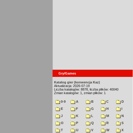
Gry/Games
Katalog gier (konwencja Kaz)
Aktualizacja: 2026-07-19
Liczba katalogów: 8878, liczba plików: 40040
Zmian katalogów: 1, zmian plików: 1
0-9
A
B
C
D
E
F
G
H
I
J
K
L
M
N
O
P
Q
R
S
T
U
V
W
X