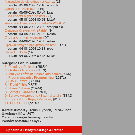
Narzędzie do ditheringu na Atari ...
(26)
ostatni: 05-08-2026 17:10, amarok
Uprościłem Starquake
(16)
ostatni: 05-08-2026 00:34, Bca
O co chodzi w grze Kasiarz?
(7)
ostatni: 05-08-2026 00:25, MaW
Rocznica 1 sierpnia - turówka WRCOH
(3)
ostatni: 04-08-2026 23:36, Ataripuzzle
Dungeon Crawler - AI (Fable)
(9)
ostatni: 04-08-2026 21:05, Nemo
Gry na Atari z pszczołami
(20)
ostatni: 04-08-2026 19:38, miker
Sprawa nowych płyt głównych Atari...
(71)
ostatni: 04-08-2026 19:18, tebe
Konsole z Lidla
(14)
ostatni: 04-08-2026 09:48, MaW
Kategorie Forum Atarum
1. Projekty / Projects
(29854)
2. Grafika / Graphics
(6813)
3. Muzyka i dźwięk / Music and sound
(8055)
4. Programowanie / Programming
(13171)
5. Gry / Games
(36906)
6. Użytki / Utils
(4827)
7. Scena / Scene
(20244)
8. Sprzęt / Hardware
(27891)
9. Sprawy wewnętrzne / Internal affairs
(5842)
10. Sprzedam / Kupię / Zamienię
(8193)
11. Inne / Other
(33759)
Administratorzy:
Adam, Cyprian, Jhusak, Kaz
Użytkowników:
3072
Ostatnio zarejestrowany:
bradko
Postów ostatniej doby:
7
Spotkania i zloty/Meetings & Parties