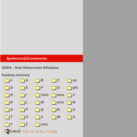
Społeczność/Community
ADDA - Atari Demoscene DAtabase
Katalog scenowy
#
A
B
C
cp
D
E
F
G
gfx
H
I
!info
inne
J
K
L
M
msx
N
O
P
Q
R
S
T
U
V
W
X
Y
Z
ziny
Całość
,
md5
sha
(
7-Zip
,
TUGZip
)