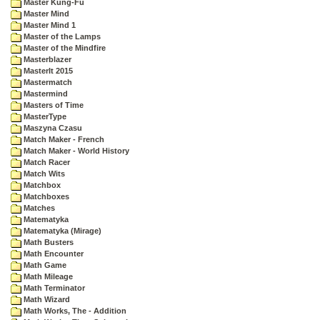
Master Kung-Fu
Master Mind
Master Mind 1
Master of the Lamps
Master of the Mindfire
Masterblazer
MasterIt 2015
Mastermatch
Mastermind
Masters of Time
MasterType
Maszyna Czasu
Match Maker - French
Match Maker - World History
Match Racer
Match Wits
Matchbox
Matchboxes
Matches
Matematyka
Matematyka (Mirage)
Math Busters
Math Encounter
Math Game
Math Mileage
Math Terminator
Math Wizard
Math Works, The - Addition