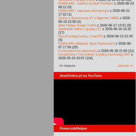
KWAS #40 - zabierzcie Atari Portfolio!
z 2026-06-23
08:12 (0)
KWAS #40 - naprawa retrosprzętu
z 2026-06-21
17:15 (1)
Sceny z demosceny #7 z Bigerem i MBR
z 2026-
06-19 22:08 (0)
Atari Floppy Image Toolkit
z 2026-06-17 13:51 (9)
Spotkanie online z grupą LST
z 2026-06-16 16:32
(17)
Recoil zintegrowany z macOS
z 2026-06-13 21:34
(5)
KWAS #40 odbędzie się w Katowicach
z 2026-06-
07 17:59 (25)
Commodore po atarowsku
z 2026-05-28 21:50 (21)
Urządzenie z rekordowo szybką transmisją SIO!
z
2026-05-24 20:57 (116)
«« nowsze
starsze »»
AtariOnline.pl na YouTube
Pomocnik/Helper