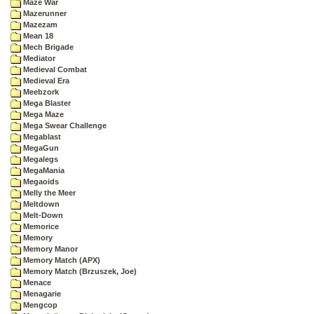
Maze War
Mazerunner
Mazezam
Mean 18
Mech Brigade
Mediator
Medieval Combat
Medieval Era
Meebzork
Mega Blaster
Mega Maze
Mega Swear Challenge
Megablast
MegaGun
Megalegs
MegaMania
Megaoids
Melly the Meer
Meltdown
Melt-Down
Memorice
Memory
Memory Manor
Memory Match (APX)
Memory Match (Brzuszek, Joe)
Menace
Menagarie
Mengcop