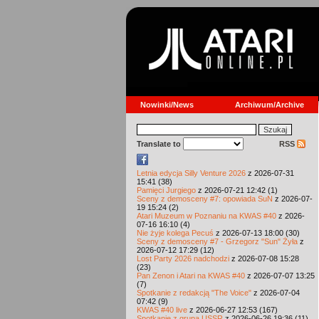
Nowinki/News
Archiwum/Archive
Translate to
RSS
Letnia edycja Silly Venture 2026
z 2026-07-31
15:41 (38)
Pamięci Jurgiego
z 2026-07-21 12:42 (1)
Sceny z demosceny #7: opowiada SuN
z 2026-07-
19 15:24 (2)
Atari Muzeum w Poznaniu na KWAS #40
z 2026-
07-16 16:10 (4)
Nie żyje kolega Pecuś
z 2026-07-13 18:00 (30)
Sceny z demosceny #7 - Grzegorz "Sun" Żyła
z
2026-07-12 17:29 (12)
Lost Party 2026 nadchodzi
z 2026-07-08 15:28
(23)
Pan Zenon i Atari na KWAS #40
z 2026-07-07 13:25
(7)
Spotkanie z redakcją "The Voice"
z 2026-07-04
07:42 (9)
KWAS #40 live
z 2026-06-27 12:53 (167)
Spotkanie z grupą USSR
z 2026-06-26 19:36 (11)