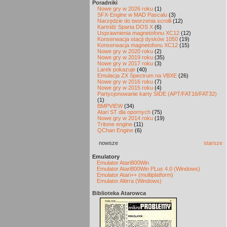
Poradniki
Nowe gry w 2026 roku
(1)
SFX-Engine w MAD Pascalu
(3)
Narzędzie do tworzenia scrolli
(12)
Kartridż Sparta DOS X
(6)
Usprawnienia magnetofonu XC12
(12)
Konserwacja stacji dysków 1050
(19)
Konserwacja magnetofonu XC12
(15)
Nowe gry w 2020 roku
(2)
Nowe gry w 2019 roku
(35)
Nowe gry w 2017 roku
(3)
Larek pokazuje
(40)
Emulacja ZX Spectrum na VBXE
(26)
Nowe gry w 2016 roku
(7)
Nowe gry w 2015 roku
(4)
Partycjonowanie karty SIDE (APT/FAT16/FAT32)
(1)
BMPVIEW
(34)
Atari ST dla opornych
(75)
Nowe gry w 2014 roku
(19)
Tritone engine
(11)
QChan Engine
(6)
nowsze
starsze
Emulatory
Emulator Atari800Win
Emulator Atari800Win PLus 4.0 (Windows)
Emulator Atari++ (multiplatform)
Emulator Altirra (Windows)
Biblioteka Atarowca