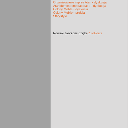
Organizowanie imprez Atari - dyskusja
Atari demoscene database - dyskusja
Colony Mobile - dyskusja
Colony Mobile - projekt
Statystyki
Nowinki
tworzone dzięki
CuteNews