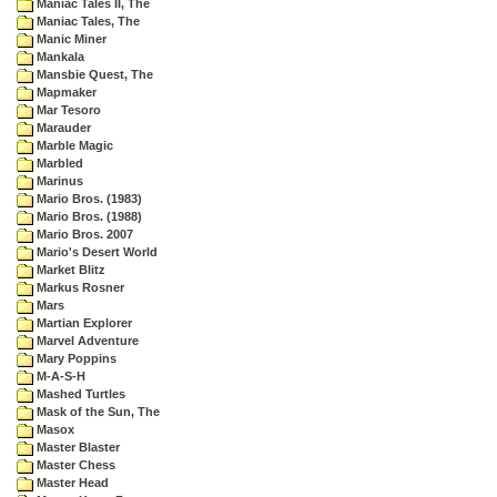
Maniac Tales II, The
Maniac Tales, The
Manic Miner
Mankala
Mansbie Quest, The
Mapmaker
Mar Tesoro
Marauder
Marble Magic
Marbled
Marinus
Mario Bros. (1983)
Mario Bros. (1988)
Mario Bros. 2007
Mario's Desert World
Market Blitz
Markus Rosner
Mars
Martian Explorer
Marvel Adventure
Mary Poppins
M-A-S-H
Mashed Turtles
Mask of the Sun, The
Masox
Master Blaster
Master Chess
Master Head