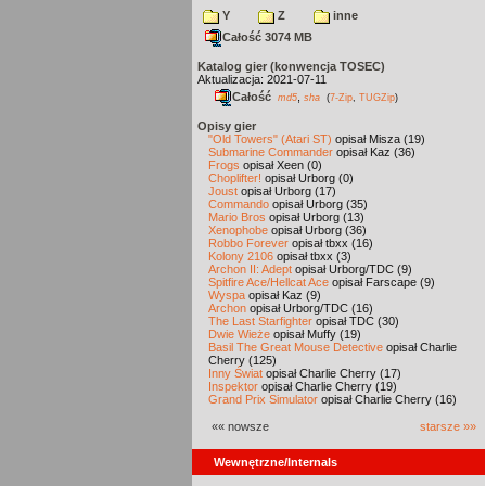
Y
Z
inne
Całość 3074 MB
Katalog gier (konwencja TOSEC)
Aktualizacja: 2021-07-11
Całość
,
md5
sha
(
7-Zip
,
TUGZip
)
Opisy gier
"Old Towers" (Atari ST)
opisał Misza (19)
Submarine Commander
opisał Kaz (36)
Frogs
opisał Xeen (0)
Choplifter!
opisał Urborg (0)
Joust
opisał Urborg (17)
Commando
opisał Urborg (35)
Mario Bros
opisał Urborg (13)
Xenophobe
opisał Urborg (36)
Robbo Forever
opisał tbxx (16)
Kolony 2106
opisał tbxx (3)
Archon II: Adept
opisał Urborg/TDC (9)
Spitfire Ace/Hellcat Ace
opisał Farscape (9)
Wyspa
opisał Kaz (9)
Archon
opisał Urborg/TDC (16)
The Last Starfighter
opisał TDC (30)
Dwie Wieże
opisał Muffy (19)
Basil The Great Mouse Detective
opisał Charlie
Cherry (125)
Inny Świat
opisał Charlie Cherry (17)
Inspektor
opisał Charlie Cherry (19)
Grand Prix Simulator
opisał Charlie Cherry (16)
«« nowsze
starsze »»
Wewnętrzne/Internals