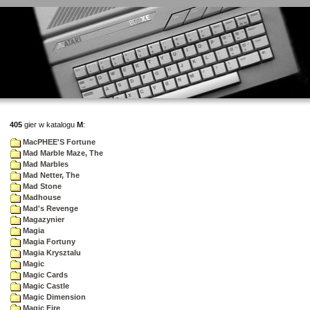
405
gier w katalogu
M
:
MacPHEE'S Fortune
Mad Marble Maze, The
Mad Marbles
Mad Netter, The
Mad Stone
Madhouse
Mad's Revenge
Magazynier
Magia
Magia Fortuny
Magia Krysztalu
Magic
Magic Cards
Magic Castle
Magic Dimension
Magic Fire