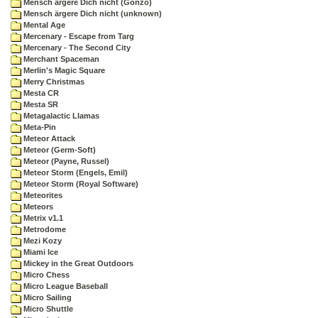
Mensch ärgere Dich nicht (Gonzo)
Mensch ärgere Dich nicht (unknown)
Mental Age
Mercenary - Escape from Targ
Mercenary - The Second City
Merchant Spaceman
Merlin's Magic Square
Merry Christmas
Mesta CR
Mesta SR
Metagalactic Llamas
Meta-Pin
Meteor Attack
Meteor (Germ-Soft)
Meteor (Payne, Russel)
Meteor Storm (Engels, Emil)
Meteor Storm (Royal Software)
Meteorites
Meteors
Metrix v1.1
Metrodome
Mezi Kozy
Miami Ice
Mickey in the Great Outdoors
Micro Chess
Micro League Baseball
Micro Sailing
Micro Shuttle