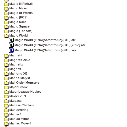
Magic III Pinball
Magic Micro
Magic of Words
Magic (PCS)
Magic Read
Magic Square
Magic (Tensoft)
Magic World
Magic World (1994)(Satantronic)(PAL).atr
Magic World (1994)(Satantronic)(PAL)[k-file].atr
Magic World (1994)(Satantronic)(PAL).xex
Magnetit
Magnetit 2002
Magnetix
Magnex
Mahjong XE
Mahna-Malysz
Mail Order Monsters
Major Bronx
Major League Hockey
Makler v5.3
Malpass
Maltese Chicken
Maneuvering
Maniac!
Maniac Miner
Maniac Mover!