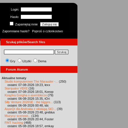
Login:
Hasło:
Zapamiętaj mnie
Zapomniane hasło?
Poproś o członkostwo
Szukaj plików/Search files
Gry
Użytki
Dema
Forum Atarum
Aktualne tematy
Studio komputerowe The Marauder -...
(250)
ostatni: 07-08-2026 19:23, lexx
Starquake VBXE
(16)
ostatni: 07-08-2026 18:01, Konop
Książka Gorgha o asemblerze
(79)
ostatni: 06-08-2026 15:35, tOri
Silly Venture 2026SE - the bigges...
(113)
ostatni: 06-08-2026 00:48, tdc
AspeQt dla Androida z obsługą SIO...
(39)
ostatni: 05-08-2026 23:48, greblus
Muzycy scenowi...
(134)
ostatni: 05-08-2026 20:44, Foster
RMT hacking
(468)
ostatni: 05-08-2026 18:57, emkay