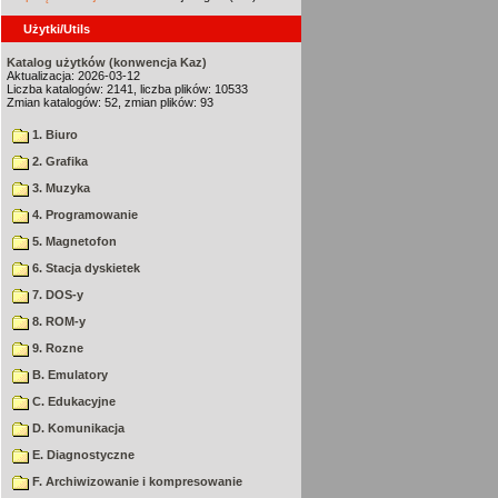
Użytki/Utils
Katalog użytków (konwencja Kaz)
Aktualizacja: 2026-03-12
Liczba katalogów: 2141, liczba plików: 10533
Zmian katalogów: 52, zmian plików: 93
1. Biuro
2. Grafika
3. Muzyka
4. Programowanie
5. Magnetofon
6. Stacja dyskietek
7. DOS-y
8. ROM-y
9. Rozne
B. Emulatory
C. Edukacyjne
D. Komunikacja
E. Diagnostyczne
F. Archiwizowanie i kompresowanie