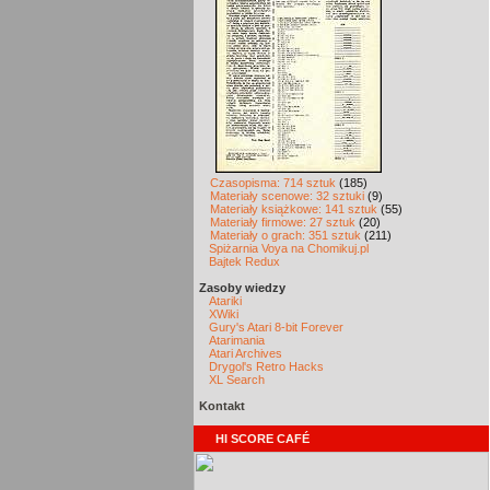
Czasopisma: 714 sztuk
(185)
Materiały scenowe: 32 sztuki
(9)
Materiały książkowe: 141 sztuk
(55)
Materiały firmowe: 27 sztuk
(20)
Materiały o grach: 351 sztuk
(211)
Spiżarnia Voya na Chomikuj.pl
Bajtek Redux
Zasoby wiedzy
Atariki
XWiki
Gury's Atari 8-bit Forever
Atarimania
Atari Archives
Drygol's Retro Hacks
XL Search
Kontakt
HI SCORE CAFÉ