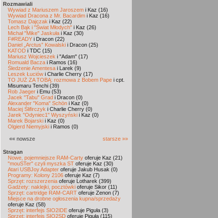
Rozmawiali
Wywiad z Mariuszem Jaroszem
i Kaz (16)
Wywiad Dracona z Mr. Bacardim
i Kaz (16)
Tomasz Dajczak
i Kaz (22)
Lech Bąk i "Świat Młodych"
i Kaz (26)
Michał "Mike" Jaskuła
i Kaz (30)
F#READY
i Dracon (22)
Daniel „Arctus” Kowalski
i Dracon (25)
KATOD
i TDC (15)
Mariusz Wojcieszek
i "Adam" (17)
Romuald Bacza
i Ramos (16)
Śledzenie Amentesa
i Larek (9)
Leszek Łuciów
i Charlie Cherry (17)
TO JUŻ ZA TOBĄ: rozmowa z Bobem Pape
i cpt.
Misumaru Tenchi (39)
Rob Jaeger
i Emu (53)
Jacek "Tabu" Grad
i Dracon (0)
Alexander "Koma" Schön
i Kaz (0)
Maciej Ślifirczyk
i Charlie Cherry (0)
Jarek "Odyniec1" Wyszyński
i Kaz (0)
Marek Bojarski
i Kaz (0)
Olgierd Niemyjski
i Ramos (0)
«« nowsze
starsze »»
Stragan
Nowe, pojemniejsze RAM-Carty
oferuje Kaz (21)
"mouSTer" czyli myszka ST
oferuje Kaz (30)
Atari USBJoy Adapter
oferuje Jakub Husak (0)
Programy: Kolony 2106
oferuje Kaz (7)
Sprzęt: rozszerzenia
oferuje Lotharek (399)
Gadżety: naklejki, pocztówki
oferuje Sikor (11)
Sprzęt: cartridge RAM-CART
oferuje Zenon (7)
Miejsce na drobne ogłoszenia kupna/sprzedaży
oferuje Kaz (58)
Sprzęt: interfejs SIO2IDE
oferuje Piguła (3)
Sprzęt: interfejs SIO2SD
oferuje Piguła (115)