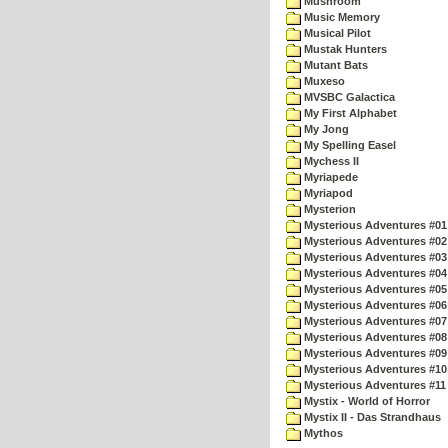
Mushroom
Music Memory
Musical Pilot
Mustak Hunters
Mutant Bats
Muxeso
MVSBC Galactica
My First Alphabet
My Jong
My Spelling Easel
Mychess II
Myriapede
Myriapod
Mysterion
Mysterious Adventures #01
Mysterious Adventures #02
Mysterious Adventures #03 
Mysterious Adventures #04 
Mysterious Adventures #05 
Mysterious Adventures #06 
Mysterious Adventures #07 
Mysterious Adventures #08 
Mysterious Adventures #09
Mysterious Adventures #10 -
Mysterious Adventures #11
Mystix - World of Horror
Mystix II - Das Strandhaus
Mythos