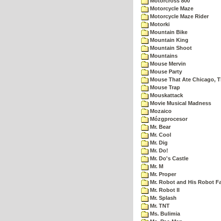
Motorcross 800
Motorcycle Maze
Motorcycle Maze Rider
Motorki
Mountain Bike
Mountain King
Mountain Shoot
Mountains
Mouse Mervin
Mouse Party
Mouse That Ate Chicago, 
Mouse Trap
Mouskattack
Movie Musical Madness
Mozaico
Mózgprocesor
Mr. Bear
Mr. Cool
Mr. Dig
Mr. Do!
Mr. Do's Castle
Mr. M
Mr. Proper
Mr. Robot and His Robot F
Mr. Robot II
Mr. Splash
Mr. TNT
Ms. Bulimia