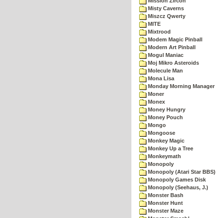
Mission Zircon
Misty Caverns
Miszcz Qwerty
MITE
Mixtrood
Modem Magic Pinball
Modern Art Pinball
Mogul Maniac
Moj Mikro Asteroids
Molecule Man
Mona Lisa
Monday Morning Manager
Moner
Monex
Money Hungry
Money Pouch
Mongo
Mongoose
Monkey Magic
Monkey Up a Tree
Monkeymath
Monopoly
Monopoly (Atari Star BBS)
Monopoly Games Disk
Monopoly (Seehaus, J.)
Monster Bash
Monster Hunt
Monster Maze