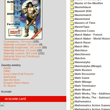
Master of the Mindfire
Masterblazer
MasterIt 2015
Mastermatch
Mastermind
Masters of Time
MasterType
Maszyna Czasu
Match Maker - French
Match Maker - World Histor
Czasopisma: 714 sztuk
(185)
Match Racer
Materiały scenowe: 32 sztuki
(9)
Match Wits
Materiały książkowe: 141 sztuk
(55)
Materiały firmowe: 27 sztuk
(20)
Matchbox
Materiały o grach: 351 sztuk
(211)
Matchboxes
Spiżarnia Voya na Chomikuj.pl
Matches
Bajtek Redux
Matematyka
Zasoby wiedzy
Matematyka (Mirage)
Atariki
Math Busters
XWiki
Gury's Atari 8-bit Forever
Math Encounter
Atarimania
Math Game
Atari Archives
Math Mileage
Drygol's Retro Hacks
XL Search
Math Terminator
Math Wizard
Kontakt
Math Works, The - Addition
Math Works, The - Subtract
HI SCORE CAFÉ
Mathematics
Mathematics Action Games 
Mathematics Action Games