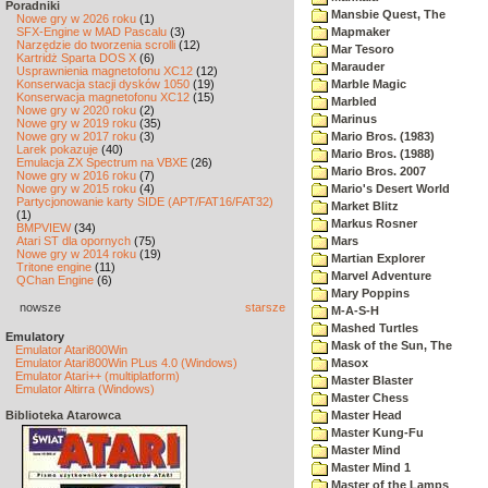
Poradniki
Mansbie Quest, The
Nowe gry w 2026 roku
(1)
SFX-Engine w MAD Pascalu
(3)
Mapmaker
Narzędzie do tworzenia scrolli
(12)
Mar Tesoro
Kartridż Sparta DOS X
(6)
Marauder
Usprawnienia magnetofonu XC12
(12)
Konserwacja stacji dysków 1050
(19)
Marble Magic
Konserwacja magnetofonu XC12
(15)
Marbled
Nowe gry w 2020 roku
(2)
Marinus
Nowe gry w 2019 roku
(35)
Nowe gry w 2017 roku
(3)
Mario Bros. (1983)
Larek pokazuje
(40)
Mario Bros. (1988)
Emulacja ZX Spectrum na VBXE
(26)
Mario Bros. 2007
Nowe gry w 2016 roku
(7)
Nowe gry w 2015 roku
(4)
Mario's Desert World
Partycjonowanie karty SIDE (APT/FAT16/FAT32)
Market Blitz
(1)
Markus Rosner
BMPVIEW
(34)
Atari ST dla opornych
(75)
Mars
Nowe gry w 2014 roku
(19)
Martian Explorer
Tritone engine
(11)
Marvel Adventure
QChan Engine
(6)
Mary Poppins
nowsze
starsze
M-A-S-H
Mashed Turtles
Emulatory
Mask of the Sun, The
Emulator Atari800Win
Emulator Atari800Win PLus 4.0 (Windows)
Masox
Emulator Atari++ (multiplatform)
Master Blaster
Emulator Altirra (Windows)
Master Chess
Biblioteka Atarowca
Master Head
Master Kung-Fu
Master Mind
Master Mind 1
Master of the Lamps