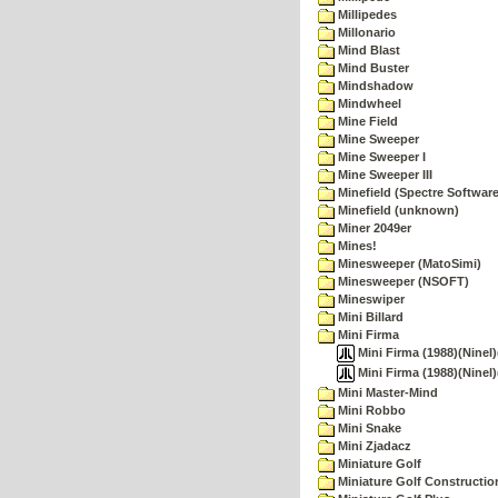
Millipedes
Millonario
Mind Blast
Mind Buster
Mindshadow
Mindwheel
Mine Field
Mine Sweeper
Mine Sweeper I
Mine Sweeper III
Minefield (Spectre Software
Minefield (unknown)
Miner 2049er
Mines!
Minesweeper (MatoSimi)
Minesweeper (NSOFT)
Mineswiper
Mini Billard
Mini Firma
Mini Firma (1988)(Ninel)
Mini Firma (1988)(Ninel
Mini Master-Mind
Mini Robbo
Mini Snake
Mini Zjadacz
Miniature Golf
Miniature Golf Constructio