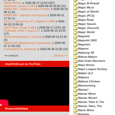
KWAS #40 live
z 2026-06-27 12:53 (167)
Magic III Pinball
Spotkanie z grupą USSR
z 2026-06-26 19:36 (11)
Magic Micro
KWAS #40 - zabierzcie Atari Portfolio!
z 2026-06-23
Magic of Words
08:12 (0)
KWAS #40 - naprawa retrosprzętu
z 2026-06-21
Magic (PCS)
17:15 (1)
Magic Read
Sceny z demosceny #7 z Bigerem i MBR
z 2026-
Magic Square
06-19 22:08 (0)
Atari Floppy Image Toolkit
z 2026-06-17 13:51 (9)
Magic (Tensoft)
Spotkanie online z grupą LST
z 2026-06-16 16:32
Magic World
(17)
Magnetit
Recoil zintegrowany z macOS
z 2026-06-13 21:34
(5)
Magnetit 2002
KWAS #40 odbędzie się w Katowicach
z 2026-06-
Magnetix
07 17:59 (25)
Magnex
Commodore po atarowsku
z 2026-05-28 21:50 (21)
Mahjong XE
«« nowsze
starsze »»
Mahna-Malysz
Mail Order Monsters
AtariOnline.pl na YouTube
Major Bronx
Major League Hockey
Makler v5.3
Malpass
Maltese Chicken
Maneuvering
Maniac!
Maniac Miner
Maniac Mover!
Maniac Tales II, The
Maniac Tales, The
Pomocnik/Helper
Manic Miner
Mankala