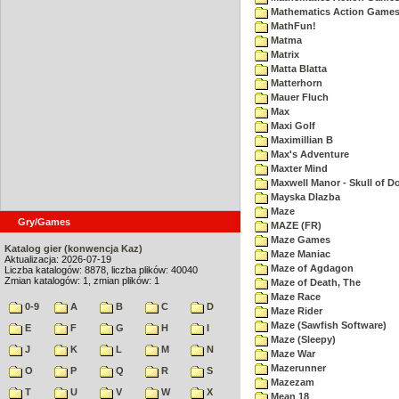
Mathematics Action Games 
MathFun!
Matma
Matrix
Matta Blatta
Matterhorn
Mauer Fluch
Max
Maxi Golf
Maximillian B
Max's Adventure
Maxter Mind
Maxwell Manor - Skull of 
Mayska Dlazba
Maze
Gry/Games
MAZE (FR)
Maze Games
Katalog gier (konwencja Kaz)
Maze Maniac
Aktualizacja: 2026-07-19
Maze of Agdagon
Liczba katalogów: 8878, liczba plików: 40040
Zmian katalogów: 1, zmian plików: 1
Maze of Death, The
Maze Race
0-9
A
B
C
D
Maze Rider
Maze (Sawfish Software)
E
F
G
H
I
Maze (Sleepy)
J
K
L
M
N
Maze War
Mazerunner
O
P
Q
R
S
Mazezam
T
U
V
W
X
Mean 18