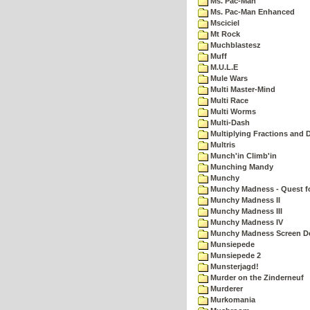
Ms. Pac-Man
Ms. Pac-Man Enhanced
Msciciel
Mt Rock
Muchblastesz
Muff
M.U.L.E
Mule Wars
Multi Master-Mind
Multi Race
Multi Worms
Multi-Dash
Multiplying Fractions and D
Multris
Munch'in Climb'in
Munching Mandy
Munchy
Munchy Madness - Quest fo
Munchy Madness II
Munchy Madness III
Munchy Madness IV
Munchy Madness Screen D
Munsiepede
Munsiepede 2
Munsterjagd!
Murder on the Zinderneuf
Murderer
Murkomania