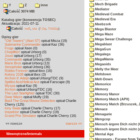
Mech Brigade
Y
Z
inne
Mediator
Całość 3074 MB
Medieval Combat
Medieval Era
Katalog gier (konwencja TOSEC)
Aktualizacja: 2021-07-11
Meebzork
Całość
,
md5
sha
(
7-Zip
,
TUGZip
)
Mega Blaster
Mega Maze
Opisy gier
Mega Swear Challenge
"Old Towers" (Atari ST)
opisał Misza (19)
Megablast
Submarine Commander
opisał Kaz (36)
Frogs
opisał Xeen (0)
MegaGun
Choplifter!
opisał Urborg (0)
Megalegs
Joust
opisał Urborg (17)
MegaMania
Commando
opisał Urborg (35)
Mario Bros
opisał Urborg (13)
Megaoids
Xenophobe
opisał Urborg (36)
Melly the Meer
Robbo Forever
opisał tbxx (16)
Meltdown
Kolony 2106
opisał tbxx (3)
Archon II: Adept
opisał Urborg/TDC (9)
Melt-Down
Spitfire Ace/Hellcat Ace
opisał Farscape (9)
Memorice
Wyspa
opisał Kaz (9)
Memory
Archon
opisał Urborg/TDC (16)
The Last Starfighter
opisał TDC (30)
Memory Manor
Dwie Wieże
opisał Muffy (19)
Memory Match (APX)
Basil The Great Mouse Detective
opisał Charlie
Memory Match (Brzuszek, 
Cherry (125)
Inny Świat
opisał Charlie Cherry (17)
Menace
Inspektor
opisał Charlie Cherry (19)
Menagarie
Grand Prix Simulator
opisał Charlie Cherry (16)
Mengcop
«« nowsze
starsze »»
Mensch ärgere Dich nicht 
Mensch ärgere Dich nicht 
Wewnętrzne/Internals
Mental Age
Mercenary - Escape from T