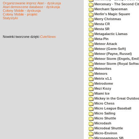
Organizowanie imprez Atari - dyskusja
Mercenary - The Second Ci
Atari demoscene database - dyskusja
Merchant Spaceman
Colony Mobile - dyskusja
Merlin's Magic Square
Colony Mobile - projekt
Statystyki
Merry Christmas
Mesta CR
Mesta SR
Metagalactic Llamas
Nowinki
tworzone dzięki
CuteNews
Meta-Pin
Meteor Attack
Meteor (Germ-Soft)
Meteor (Payne, Russel)
Meteor Storm (Engels, Emil
Meteor Storm (Royal Softw
Meteorites
Meteors
Metrix v1.1
Metrodome
Mezi Kozy
Miami Ice
Mickey in the Great Outdoo
Micro Chess
Micro League Baseball
Micro Sailing
Micro Shuttle
Microdash
Microdeal Shuttle
Micro-Environ
Microgammon SB