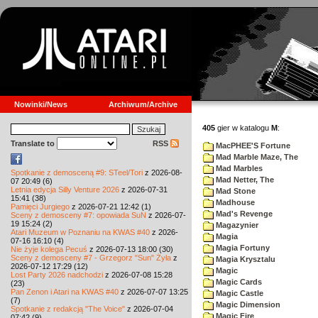
Nowinki/News
Archiwum/Archive
405
gier w katalogu
M
:
Translate to
RSS
MacPHEE'S Fortune
Mad Marble Maze, The
Mad Marbles
Spotkanie z demosceną #9: STeel/Tori
z 2026-08-
Mad Netter, The
07 20:49 (6)
Letnia edycja Silly Venture 2026
z 2026-07-31
Mad Stone
15:41 (38)
Madhouse
Pamięci Jurgiego
z 2026-07-21 12:42 (1)
Mad's Revenge
Sceny z demosceny #7: opowiada SuN
z 2026-07-
19 15:24 (2)
Magazynier
Atari Muzeum w Poznaniu na KWAS #40
z 2026-
Magia
07-16 16:10 (4)
Magia Fortuny
Nie żyje kolega Pecuś
z 2026-07-13 18:00 (30)
Sceny z demosceny #7 - Grzegorz "Sun" Żyła
z
Magia Krysztalu
2026-07-12 17:29 (12)
Magic
Lost Party 2026 nadchodzi
z 2026-07-08 15:28
Magic Cards
(23)
Pan Zenon i Atari na KWAS #40
z 2026-07-07 13:25
Magic Castle
(7)
Magic Dimension
Spotkanie z redakcją "The Voice"
z 2026-07-04
Magic Fire
07:42 (9)