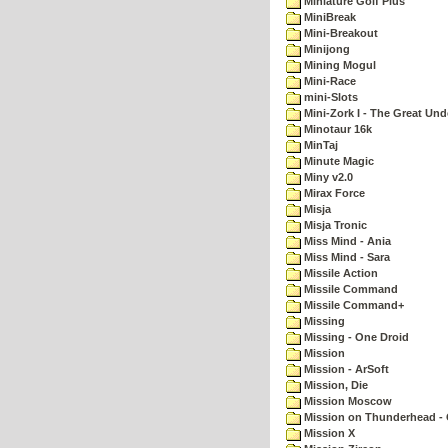
Miniature Golf Plus
MiniBreak
Mini-Breakout
Minijong
Mining Mogul
Mini-Race
mini-Slots
Mini-Zork I - The Great Un
Minotaur 16k
MinTaj
Minute Magic
Miny v2.0
Mirax Force
Misja
Misja Tronic
Miss Mind - Ania
Miss Mind - Sara
Missile Action
Missile Command
Missile Command+
Missing
Missing - One Droid
Mission
Mission - ArSoft
Mission, Die
Mission Moscow
Mission on Thunderhead - 
Mission X