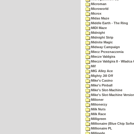
Microman
Microworld
Microx
Midas Maze
Middle Earth - The Ring
MIDI Maze
Midnight
Midnight Strip
Midnite Magic
Midway Campaign
Miecz Przeznaczenia
Miecze Valdgira
Miecze Valdgira II - Wladca
Mif
MIG Alley Ace
Mighty Jill Off
Mike's Casino
Mike's Pinball
Mike's Slot-Machine
Mike's Slot-Machine Version
Milioner
Milionerzy
Milk Nuts
Milk Race
Milligreen
Millionaire (Blue Chip Soft
Millionaire PL
Millipede