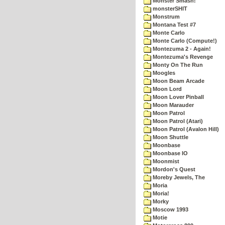
Monster Smash!
monsterSHIT
Monstrum
Montana Test #7
Monte Carlo
Monte Carlo (Compute!)
Montezuma 2 - Again!
Montezuma's Revenge
Monty On The Run
Moogles
Moon Beam Arcade
Moon Lord
Moon Lover Pinball
Moon Marauder
Moon Patrol
Moon Patrol (Atari)
Moon Patrol (Avalon Hill)
Moon Shuttle
Moonbase
Moonbase IO
Moonmist
Mordon's Quest
Moreby Jewels, The
Moria
Moria!
Morky
Moscow 1993
Motie