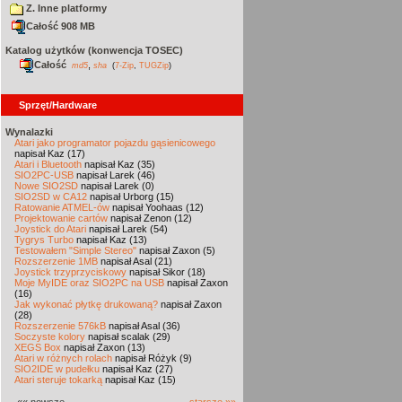
Z. Inne platformy
Całość 908 MB
Katalog użytków (konwencja TOSEC)
Całość
,
md5
sha
(
7-Zip
,
TUGZip
)
Sprzęt/Hardware
Wynalazki
Atari jako programator pojazdu gąsienicowego
napisał Kaz (17)
Atari i Bluetooth
napisał Kaz (35)
SIO2PC-USB
napisał Larek (46)
Nowe SIO2SD
napisał Larek (0)
SIO2SD w CA12
napisał Urborg (15)
Ratowanie ATMEL-ów
napisał Yoohaas (12)
Projektowanie cartów
napisał Zenon (12)
Joystick do Atari
napisał Larek (54)
Tygrys Turbo
napisał Kaz (13)
Testowałem "Simple Stereo"
napisał Zaxon (5)
Rozszerzenie 1MB
napisał Asal (21)
Joystick trzyprzyciskowy
napisał Sikor (18)
Moje MyIDE oraz SIO2PC na USB
napisał Zaxon
(16)
Jak wykonać płytkę drukowaną?
napisał Zaxon
(28)
Rozszerzenie 576kB
napisał Asal (36)
Soczyste kolory
napisał scalak (29)
XEGS Box
napisał Zaxon (13)
Atari w różnych rolach
napisał Różyk (9)
SIO2IDE w pudełku
napisał Kaz (27)
Atari steruje tokarką
napisał Kaz (15)