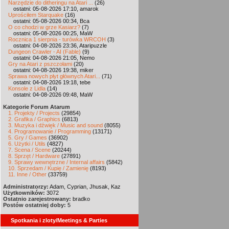
Narzędzie do ditheringu na Atari ...
(26)
ostatni: 05-08-2026 17:10, amarok
Uprościłem Starquake
(16)
ostatni: 05-08-2026 00:34, Bca
O co chodzi w grze Kasiarz?
(7)
ostatni: 05-08-2026 00:25, MaW
Rocznica 1 sierpnia - turówka WRCOH
(3)
ostatni: 04-08-2026 23:36, Ataripuzzle
Dungeon Crawler - AI (Fable)
(9)
ostatni: 04-08-2026 21:05, Nemo
Gry na Atari z pszczołami
(20)
ostatni: 04-08-2026 19:38, miker
Sprawa nowych płyt głównych Atari...
(71)
ostatni: 04-08-2026 19:18, tebe
Konsole z Lidla
(14)
ostatni: 04-08-2026 09:48, MaW
Kategorie Forum Atarum
1. Projekty / Projects
(29854)
2. Grafika / Graphics
(6813)
3. Muzyka i dźwięk / Music and sound
(8055)
4. Programowanie / Programming
(13171)
5. Gry / Games
(36902)
6. Użytki / Utils
(4827)
7. Scena / Scene
(20244)
8. Sprzęt / Hardware
(27891)
9. Sprawy wewnętrzne / Internal affairs
(5842)
10. Sprzedam / Kupię / Zamienię
(8193)
11. Inne / Other
(33759)
Administratorzy:
Adam, Cyprian, Jhusak, Kaz
Użytkowników:
3072
Ostatnio zarejestrowany:
bradko
Postów ostatniej doby:
5
Spotkania i zloty/Meetings & Parties