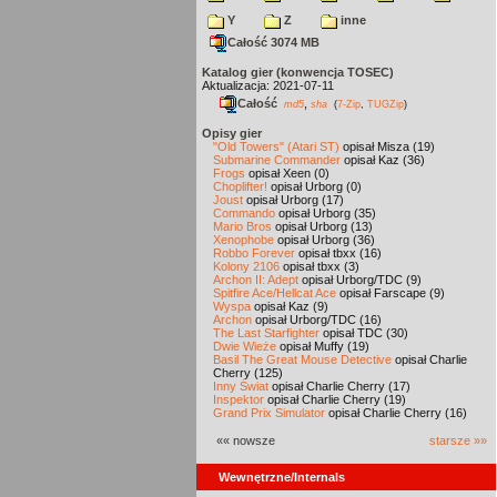
Y
Z
inne
Całość 3074 MB
Katalog gier (konwencja TOSEC)
Aktualizacja: 2021-07-11
Całość
,
md5
sha
(
7-Zip
,
TUGZip
)
Opisy gier
"Old Towers" (Atari ST)
opisał Misza (19)
Submarine Commander
opisał Kaz (36)
Frogs
opisał Xeen (0)
Choplifter!
opisał Urborg (0)
Joust
opisał Urborg (17)
Commando
opisał Urborg (35)
Mario Bros
opisał Urborg (13)
Xenophobe
opisał Urborg (36)
Robbo Forever
opisał tbxx (16)
Kolony 2106
opisał tbxx (3)
Archon II: Adept
opisał Urborg/TDC (9)
Spitfire Ace/Hellcat Ace
opisał Farscape (9)
Wyspa
opisał Kaz (9)
Archon
opisał Urborg/TDC (16)
The Last Starfighter
opisał TDC (30)
Dwie Wieże
opisał Muffy (19)
Basil The Great Mouse Detective
opisał Charlie
Cherry (125)
Inny Świat
opisał Charlie Cherry (17)
Inspektor
opisał Charlie Cherry (19)
Grand Prix Simulator
opisał Charlie Cherry (16)
«« nowsze
starsze »»
Wewnętrzne/Internals