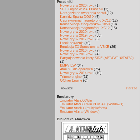
Poradniki
Nowe gry w 2026 roku
(1)
SFX-Engine w MAD Pascalu
(3)
Narzędzie do tworzenia scrolli
(12)
Kartridż Sparta DOS X
(6)
Usprawnienia magnetofonu XC12
(12)
Konserwacja stacji dysków 1050
(19)
Konserwacja magnetofonu XC12
(15)
Nowe gry w 2020 roku
(2)
Nowe gry w 2019 roku
(35)
Nowe gry w 2017 roku
(3)
Larek pokazuje
(40)
Emulacja ZX Spectrum na VBXE
(26)
Nowe gry w 2016 roku
(7)
Nowe gry w 2015 roku
(4)
Partycjonowanie karty SIDE (APT/FAT16/FAT32)
(1)
BMPVIEW
(34)
Atari ST dla opornych
(75)
Nowe gry w 2014 roku
(19)
Tritone engine
(11)
QChan Engine
(6)
nowsze
starsze
Emulatory
Emulator Atari800Win
Emulator Atari800Win PLus 4.0 (Windows)
Emulator Atari++ (multiplatform)
Emulator Altirra (Windows)
Biblioteka Atarowca