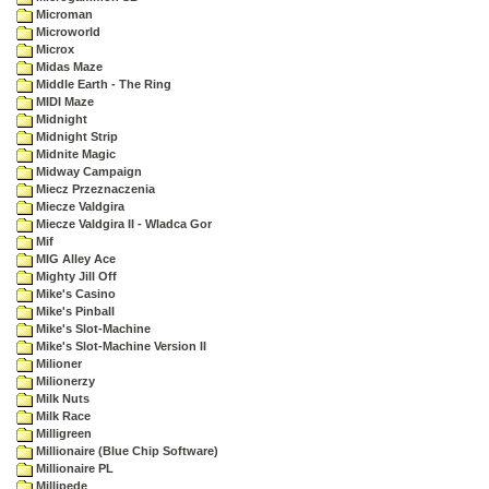
Microman
Microworld
Microx
Midas Maze
Middle Earth - The Ring
MIDI Maze
Midnight
Midnight Strip
Midnite Magic
Midway Campaign
Miecz Przeznaczenia
Miecze Valdgira
Miecze Valdgira II - Wladca Gor
Mif
MIG Alley Ace
Mighty Jill Off
Mike's Casino
Mike's Pinball
Mike's Slot-Machine
Mike's Slot-Machine Version II
Milioner
Milionerzy
Milk Nuts
Milk Race
Milligreen
Millionaire (Blue Chip Software)
Millionaire PL
Millipede