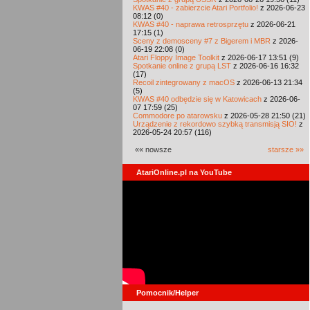
KWAS #40 - zabierzcie Atari Portfolio!
z 2026-06-23
08:12 (0)
KWAS #40 - naprawa retrosprzętu
z 2026-06-21
17:15 (1)
Sceny z demosceny #7 z Bigerem i MBR
z 2026-
06-19 22:08 (0)
Atari Floppy Image Toolkit
z 2026-06-17 13:51 (9)
Spotkanie online z grupą LST
z 2026-06-16 16:32
(17)
Recoil zintegrowany z macOS
z 2026-06-13 21:34
(5)
KWAS #40 odbędzie się w Katowicach
z 2026-06-
07 17:59 (25)
Commodore po atarowsku
z 2026-05-28 21:50 (21)
Urządzenie z rekordowo szybką transmisją SIO!
z
2026-05-24 20:57 (116)
«« nowsze
starsze »»
AtariOnline.pl na YouTube
Pomocnik/Helper