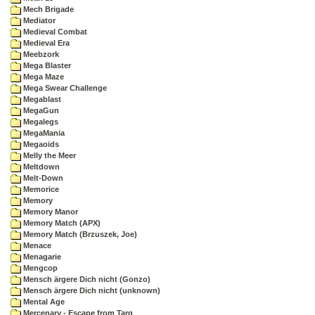
Mech Brigade
Mediator
Medieval Combat
Medieval Era
Meebzork
Mega Blaster
Mega Maze
Mega Swear Challenge
Megablast
MegaGun
Megalegs
MegaMania
Megaoids
Melly the Meer
Meltdown
Melt-Down
Memorice
Memory
Memory Manor
Memory Match (APX)
Memory Match (Brzuszek, Joe)
Menace
Menagarie
Mengcop
Mensch ärgere Dich nicht (Gonzo)
Mensch ärgere Dich nicht (unknown)
Mental Age
Mercenary - Escape from Targ