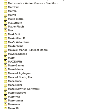
Mathematics Action Games - Star Maze
MathFun!
Matma
Matrix
Matta Blatta
Matterhorn
Mauer Fluch
Max
Maxi Golf
Maximillian B
Max's Adventure
Maxter Mind
Maxwell Manor - Skull of Doom
Mayska Dlazba
Maze
MAZE (FR)
Maze Games
Maze Maniac
Maze of Agdagon
Maze of Death, The
Maze Race
Maze Rider
Maze (Sawfish Software)
Maze (Sleepy)
Maze War
Mazerunner
Mazezam
Mean 18