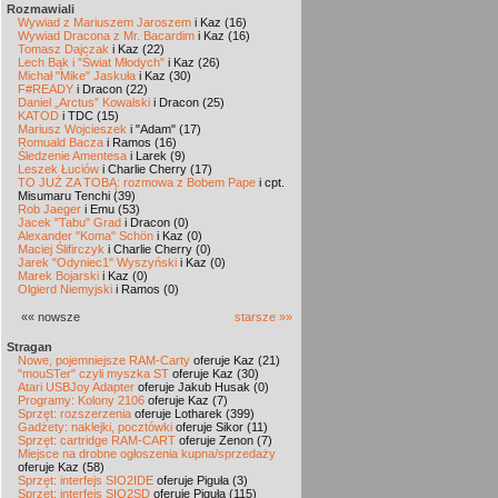
Rozmawiali
Wywiad z Mariuszem Jaroszem
i Kaz (16)
Wywiad Dracona z Mr. Bacardim
i Kaz (16)
Tomasz Dajczak
i Kaz (22)
Lech Bąk i "Świat Młodych"
i Kaz (26)
Michał "Mike" Jaskuła
i Kaz (30)
F#READY
i Dracon (22)
Daniel „Arctus” Kowalski
i Dracon (25)
KATOD
i TDC (15)
Mariusz Wojcieszek
i "Adam" (17)
Romuald Bacza
i Ramos (16)
Śledzenie Amentesa
i Larek (9)
Leszek Łuciów
i Charlie Cherry (17)
TO JUŻ ZA TOBĄ: rozmowa z Bobem Pape
i cpt.
Misumaru Tenchi (39)
Rob Jaeger
i Emu (53)
Jacek "Tabu" Grad
i Dracon (0)
Alexander "Koma" Schön
i Kaz (0)
Maciej Ślifirczyk
i Charlie Cherry (0)
Jarek "Odyniec1" Wyszyński
i Kaz (0)
Marek Bojarski
i Kaz (0)
Olgierd Niemyjski
i Ramos (0)
«« nowsze
starsze »»
Stragan
Nowe, pojemniejsze RAM-Carty
oferuje Kaz (21)
"mouSTer" czyli myszka ST
oferuje Kaz (30)
Atari USBJoy Adapter
oferuje Jakub Husak (0)
Programy: Kolony 2106
oferuje Kaz (7)
Sprzęt: rozszerzenia
oferuje Lotharek (399)
Gadżety: naklejki, pocztówki
oferuje Sikor (11)
Sprzęt: cartridge RAM-CART
oferuje Zenon (7)
Miejsce na drobne ogłoszenia kupna/sprzedaży
oferuje Kaz (58)
Sprzęt: interfejs SIO2IDE
oferuje Piguła (3)
Sprzęt: interfejs SIO2SD
oferuje Piguła (115)