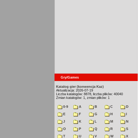
Gry/Games
Katalog gier (konwencja Kaz)
Aktualizacja: 2026-07-19
Liczba katalogów: 8878, liczba plików: 40040
Zmian katalogów: 1, zmian plików: 1
0-9
A
B
C
D
E
F
G
H
I
J
K
L
M
N
O
P
Q
R
S
T
U
V
W
X