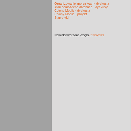
Organizowanie imprez Atari - dyskusja
Atari demoscene database - dyskusja
Colony Mobile - dyskusja
Colony Mobile - projekt
Statystyki
Nowinki
tworzone dzięki
CuteNews