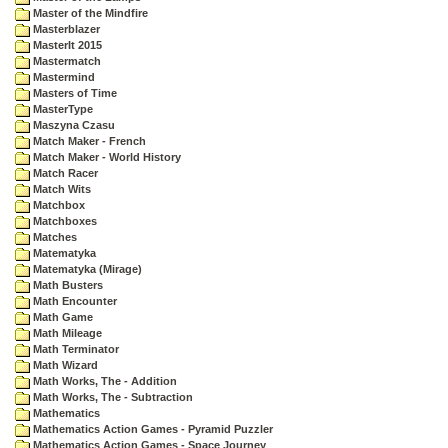
Master of the Mindfire
Masterblazer
MasterIt 2015
Mastermatch
Mastermind
Masters of Time
MasterType
Maszyna Czasu
Match Maker - French
Match Maker - World History
Match Racer
Match Wits
Matchbox
Matchboxes
Matches
Matematyka
Matematyka (Mirage)
Math Busters
Math Encounter
Math Game
Math Mileage
Math Terminator
Math Wizard
Math Works, The - Addition
Math Works, The - Subtraction
Mathematics
Mathematics Action Games - Pyramid Puzzler
Mathematics Action Games - Space Journey