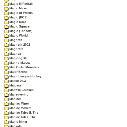
Magic III Pinball
Magic Micro
Magic of Words
Magic (PCS)
Magic Read
Magic Square
Magic (Tensoft)
Magic World
Magnetit
Magnetit 2002
Magnetix
Magnex
Mahjong XE
Mahna-Malysz
Mail Order Monsters
Major Bronx
Major League Hockey
Makler v5.3
Malpass
Maltese Chicken
Maneuvering
Maniac!
Maniac Miner
Maniac Mover!
Maniac Tales II, The
Maniac Tales, The
Manic Miner
Mankala