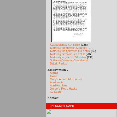
Czasopisma: 714 sztuk
(185)
Materiały scenowe: 32 sztuki
(9)
Materiały książkowe: 141 sztuk
(55)
Materiały firmowe: 27 sztuk
(20)
Materiały o grach: 351 sztuk
(211)
Spiżarnia Voya na Chomikuj.pl
Bajtek Redux
Zasoby wiedzy
Atariki
XWiki
Gury's Atari 8-bit Forever
Atarimania
Atari Archives
Drygol's Retro Hacks
XL Search
Kontakt
HI SCORE CAFÉ