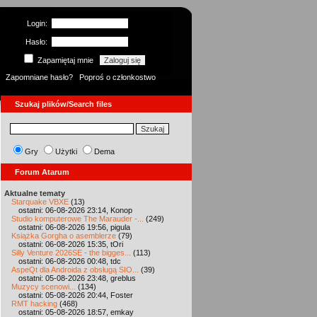
Login:
Hasło:
Zapamiętaj mnie
Zapomniane hasło?
Poproś o członkostwo
Szukaj plików/Search files
Gry
Użytki
Dema
Forum Atarum
Aktualne tematy
Starquake VBXE
(13)
ostatni: 06-08-2026 23:14, Konop
Studio komputerowe The Marauder -...
(249)
ostatni: 06-08-2026 19:56, pigula
Książka Gorgha o asemblerze
(79)
ostatni: 06-08-2026 15:35, tOri
Silly Venture 2026SE - the bigges...
(113)
ostatni: 06-08-2026 00:48, tdc
AspeQt dla Androida z obsługą SIO...
(39)
ostatni: 05-08-2026 23:48, greblus
Muzycy scenowi...
(134)
ostatni: 05-08-2026 20:44, Foster
RMT hacking
(468)
ostatni: 05-08-2026 18:57, emkay