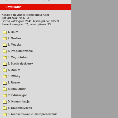
Użytki/Utils
Katalog użytków (konwencja Kaz)
Aktualizacja: 2026-03-12
Liczba katalogów: 2141, liczba plików: 10533
Zmian katalogów: 52, zmian plików: 93
1. Biuro
2. Grafika
3. Muzyka
4. Programowanie
5. Magnetofon
6. Stacja dyskietek
7. DOS-y
8. ROM-y
9. Rozne
B. Emulatory
C. Edukacyjne
D. Komunikacja
E. Diagnostyczne
F. Archiwizowanie i kompresowanie