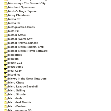
Mercenary - The Second City
Merchant Spaceman
Merlin's Magic Square
Merry Christmas
Mesta CR
Mesta SR
Metagalactic Llamas
Meta-Pin
Meteor Attack
Meteor (Germ-Soft)
Meteor (Payne, Russel)
Meteor Storm (Engels, Emil)
Meteor Storm (Royal Software)
Meteorites
Meteors
Metrix v1.1
Metrodome
Mezi Kozy
Miami Ice
Mickey in the Great Outdoors
Micro Chess
Micro League Baseball
Micro Sailing
Micro Shuttle
Microdash
Microdeal Shuttle
Micro-Environ
Microgammon SB