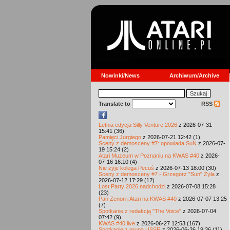
Nowinki/News
Archiwum/Archive
Translate to
RSS
Letnia edycja Silly Venture 2026
z 2026-07-31
15:41 (36)
Pamięci Jurgiego
z 2026-07-21 12:42 (1)
Sceny z demosceny #7: opowiada SuN
z 2026-07-
19 15:24 (2)
Atari Muzeum w Poznaniu na KWAS #40
z 2026-
07-16 16:10 (4)
Nie żyje kolega Pecuś
z 2026-07-13 18:00 (30)
Sceny z demosceny #7 - Grzegorz "Sun" Żyła
z
2026-07-12 17:29 (12)
Lost Party 2026 nadchodzi
z 2026-07-08 15:28
(23)
Pan Zenon i Atari na KWAS #40
z 2026-07-07 13:25
(7)
Spotkanie z redakcją "The Voice"
z 2026-07-04
07:42 (9)
KWAS #40 live
z 2026-06-27 12:53 (167)
Spotkanie z grupą USSR
z 2026-06-26 19:36 (11)