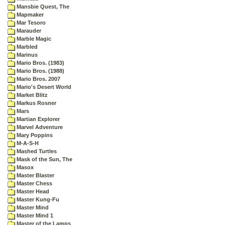
Mansbie Quest, The
Mapmaker
Mar Tesoro
Marauder
Marble Magic
Marbled
Marinus
Mario Bros. (1983)
Mario Bros. (1988)
Mario Bros. 2007
Mario's Desert World
Market Blitz
Markus Rosner
Mars
Martian Explorer
Marvel Adventure
Mary Poppins
M-A-S-H
Mashed Turtles
Mask of the Sun, The
Masox
Master Blaster
Master Chess
Master Head
Master Kung-Fu
Master Mind
Master Mind 1
Master of the Lamps