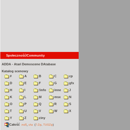
Społeczność/Community
ADDA - Atari Demoscene DAtabase
Katalog scenowy
#
A
B
C
cp
D
E
F
G
gfx
H
I
!info
inne
J
K
L
M
msx
N
O
P
Q
R
S
T
U
V
W
X
Y
Z
ziny
Całość
,
md5
sha
(
7-Zip
,
TUGZip
)