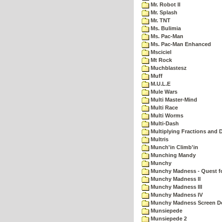
Mr. Robot II
Mr. Splash
Mr. TNT
Ms. Bulimia
Ms. Pac-Man
Ms. Pac-Man Enhanced
Msciciel
Mt Rock
Muchblastesz
Muff
M.U.L.E
Mule Wars
Multi Master-Mind
Multi Race
Multi Worms
Multi-Dash
Multiplying Fractions and D
Multris
Munch'in Climb'in
Munching Mandy
Munchy
Munchy Madness - Quest fo
Munchy Madness II
Munchy Madness III
Munchy Madness IV
Munchy Madness Screen D
Munsiepede
Munsiepede 2