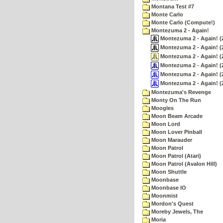
Montana Test #7
Monte Carlo
Monte Carlo (Compute!)
Montezuma 2 - Again!
Montezuma 2 - Again! (20
Montezuma 2 - Again! (20
Montezuma 2 - Again! (2
Montezuma 2 - Again! (2
Montezuma 2 - Again! (2
Montezuma 2 - Again! (2
Montezuma's Revenge
Monty On The Run
Moogles
Moon Beam Arcade
Moon Lord
Moon Lover Pinball
Moon Marauder
Moon Patrol
Moon Patrol (Atari)
Moon Patrol (Avalon Hill)
Moon Shuttle
Moonbase
Moonbase IO
Moonmist
Mordon's Quest
Moreby Jewels, The
Moria