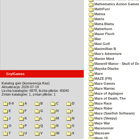
Mathematics Action Games 
MathFun!
Matma
Matrix
Matta Blatta
Matterhorn
Mauer Fluch
Max
Maxi Golf
Maximillian B
Max's Adventure
Maxter Mind
Maxwell Manor - Skull of 
Mayska Dlazba
Maze
Gry/Games
MAZE (FR)
Katalog gier (konwencja Kaz)
Maze Games
Aktualizacja: 2026-07-19
Maze Maniac
Liczba katalogów: 8878, liczba plików: 40040
Maze of Agdagon
Zmian katalogów: 1, zmian plików: 1
Maze of Death, The
0-9
A
B
C
D
Maze Race
Maze Rider
E
F
G
H
I
Maze (Sawfish Software)
J
K
L
M
N
Maze (Sleepy)
Maze War
O
P
Q
R
S
Mazerunner
T
U
V
W
X
Mazezam
Mean 18