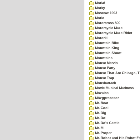
Moria!
Morky
Moscow 1993
Motie
Motorcross 800
Motorcycle Maze
Motorcycle Maze Rider
Motorki
Mountain Bike
Mountain King
Mountain Shoot
Mountains
Mouse Mervin
Mouse Party
Mouse That Ate Chicago, 
Mouse Trap
Mouskattack
Movie Musical Madness
Mozaico
Mózgprocesor
Mr. Bear
Mr. Cool
Mr. Dig
Mr. Do!
Mr. Do's Castle
Mr. M
Mr. Proper
Mr. Robot and His Robot F