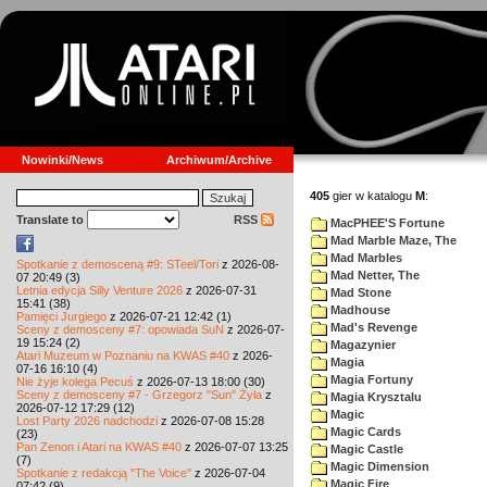
Nowinki/News
Archiwum/Archive
405
gier w katalogu
M
:
Translate to
RSS
MacPHEE'S Fortune
Mad Marble Maze, The
Mad Marbles
Spotkanie z demosceną #9: STeel/Tori
z 2026-08-
Mad Netter, The
07 20:49 (3)
Letnia edycja Silly Venture 2026
z 2026-07-31
Mad Stone
15:41 (38)
Madhouse
Pamięci Jurgiego
z 2026-07-21 12:42 (1)
Mad's Revenge
Sceny z demosceny #7: opowiada SuN
z 2026-07-
19 15:24 (2)
Magazynier
Atari Muzeum w Poznaniu na KWAS #40
z 2026-
Magia
07-16 16:10 (4)
Magia Fortuny
Nie żyje kolega Pecuś
z 2026-07-13 18:00 (30)
Sceny z demosceny #7 - Grzegorz "Sun" Żyła
z
Magia Krysztalu
2026-07-12 17:29 (12)
Magic
Lost Party 2026 nadchodzi
z 2026-07-08 15:28
Magic Cards
(23)
Pan Zenon i Atari na KWAS #40
z 2026-07-07 13:25
Magic Castle
(7)
Magic Dimension
Spotkanie z redakcją "The Voice"
z 2026-07-04
Magic Fire
07:42 (9)