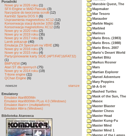
Poradniki
Mansbie Quest, The
Nowe gry w 2026 roku
(1)
SFX-Engine w MAD Pascalu
(3)
Mapmaker
Narzędzie do tworzenia scrolli
(12)
Mar Tesoro
Kartridż Sparta DOS X
(6)
Marauder
Usprawnienia magnetofonu XC12
(12)
Konserwacja stacji dysków 1050
(19)
Marble Magic
Konserwacja magnetofonu XC12
(15)
Marbled
Nowe gry w 2020 roku
(2)
Marinus
Nowe gry w 2019 roku
(35)
Nowe gry w 2017 roku
(3)
Mario Bros. (1983)
Larek pokazuje
(40)
Mario Bros. (1988)
Emulacja ZX Spectrum na VBXE
(26)
Mario Bros. 2007
Nowe gry w 2016 roku
(7)
Nowe gry w 2015 roku
(4)
Mario's Desert World
Partycjonowanie karty SIDE (APT/FAT16/FAT32)
Market Blitz
(1)
Markus Rosner
BMPVIEW
(34)
Atari ST dla opornych
(75)
Mars
Nowe gry w 2014 roku
(19)
Martian Explorer
Tritone engine
(11)
Marvel Adventure
QChan Engine
(6)
Mary Poppins
nowsze
starsze
M-A-S-H
Mashed Turtles
Emulatory
Mask of the Sun, The
Emulator Atari800Win
Emulator Atari800Win PLus 4.0 (Windows)
Masox
Emulator Atari++ (multiplatform)
Master Blaster
Emulator Altirra (Windows)
Master Chess
Biblioteka Atarowca
Master Head
Master Kung-Fu
Master Mind
Master Mind 1
Master of the Lamps