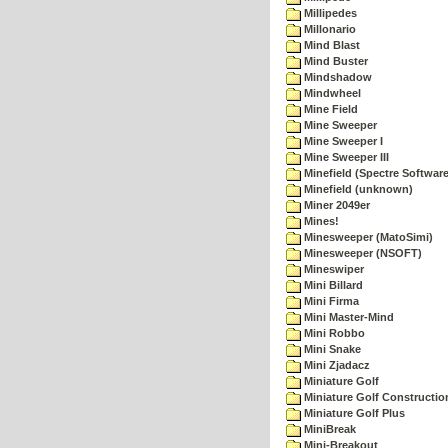
Millipedes
Millonario
Mind Blast
Mind Buster
Mindshadow
Mindwheel
Mine Field
Mine Sweeper
Mine Sweeper I
Mine Sweeper III
Minefield (Spectre Software
Minefield (unknown)
Miner 2049er
Mines!
Minesweeper (MatoSimi)
Minesweeper (NSOFT)
Mineswiper
Mini Billard
Mini Firma
Mini Master-Mind
Mini Robbo
Mini Snake
Mini Zjadacz
Miniature Golf
Miniature Golf Constructio
Miniature Golf Plus
MiniBreak
Mini-Breakout