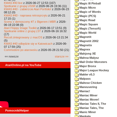
KWAS #40 live
z 2026-06-27 12:53 (167)
Magic III Pinball
Spotkanie z grupą USSR
z 2026-06-26 19:36 (11)
Magic Micro
KWAS #40 - zabierzcie Atari Portfolio!
z 2026-06-23
Magic of Words
08:12 (0)
KWAS #40 - naprawa retrosprzętu
z 2026-06-21
Magic (PCS)
17:15 (1)
Magic Read
Sceny z demosceny #7 z Bigerem i MBR
z 2026-
Magic Square
06-19 22:08 (0)
Atari Floppy Image Toolkit
z 2026-06-17 13:51 (9)
Magic (Tensoft)
Spotkanie online z grupą LST
z 2026-06-16 16:32
Magic World
(17)
Magnetit
Recoil zintegrowany z macOS
z 2026-06-13 21:34
(5)
Magnetit 2002
KWAS #40 odbędzie się w Katowicach
z 2026-06-
Magnetix
07 17:59 (25)
Magnex
Commodore po atarowsku
z 2026-05-28 21:50 (21)
Mahjong XE
«« nowsze
starsze »»
Mahna-Malysz
Mail Order Monsters
AtariOnline.pl na YouTube
Major Bronx
Major League Hockey
Makler v5.3
Malpass
Maltese Chicken
Maneuvering
Maniac!
Maniac Miner
Maniac Mover!
Maniac Tales II, The
Maniac Tales, The
Pomocnik/Helper
Manic Miner
Mankala