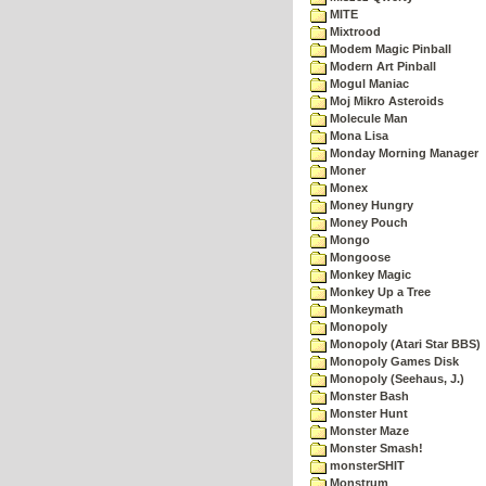
MITE
Mixtrood
Modem Magic Pinball
Modern Art Pinball
Mogul Maniac
Moj Mikro Asteroids
Molecule Man
Mona Lisa
Monday Morning Manager
Moner
Monex
Money Hungry
Money Pouch
Mongo
Mongoose
Monkey Magic
Monkey Up a Tree
Monkeymath
Monopoly
Monopoly (Atari Star BBS)
Monopoly Games Disk
Monopoly (Seehaus, J.)
Monster Bash
Monster Hunt
Monster Maze
Monster Smash!
monsterSHIT
Monstrum