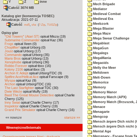
Y
Z
inne
Mech Brigade
Całość 3074 MB
Mediator
Medieval Combat
Katalog gier (konwencja TOSEC)
Medieval Era
Aktualizacja: 2021-07-11
Meebzork
Całość
,
md5
sha
(
7-Zip
,
TUGZip
)
Mega Blaster
Opisy gier
Mega Maze
"Old Towers" (Atari ST)
opisał Misza (19)
Mega Swear Challenge
Submarine Commander
opisał Kaz (36)
Megablast
Frogs
opisał Xeen (0)
Choplifter!
opisał Urborg (0)
MegaGun
Joust
opisał Urborg (17)
Megalegs
Commando
opisał Urborg (35)
MegaMania
Mario Bros
opisał Urborg (13)
Xenophobe
opisał Urborg (36)
Megaoids
Robbo Forever
opisał tbxx (16)
Melly the Meer
Kolony 2106
opisał tbxx (3)
Meltdown
Archon II: Adept
opisał Urborg/TDC (9)
Spitfire Ace/Hellcat Ace
opisał Farscape (9)
Melt-Down
Wyspa
opisał Kaz (9)
Memorice
Archon
opisał Urborg/TDC (16)
Memory
The Last Starfighter
opisał TDC (30)
Dwie Wieże
opisał Muffy (19)
Memory Manor
Basil The Great Mouse Detective
opisał Charlie
Memory Match (APX)
Cherry (125)
Memory Match (Brzuszek, 
Inny Świat
opisał Charlie Cherry (17)
Inspektor
opisał Charlie Cherry (19)
Menace
Grand Prix Simulator
opisał Charlie Cherry (16)
Menagarie
Mengcop
«« nowsze
starsze »»
Mensch ärgere Dich nicht 
Mensch ärgere Dich nicht 
Wewnętrzne/Internals
Mental Age
Mercenary - Escape from T
Organizowanie imprez Atari - dyskusja