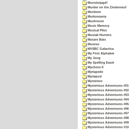
Munsterjagd!
Murder on the Zinderneuf
Murderer
Murkomania
Mushroom
Music Memory
Musical Pilot
Mustak Hunters
Mutant Bats
Muxeso
MVSBC Galactica
My First Alphabet
My Jong
My Spelling Easel
Mychess II
Myriapede
Myriapod
Mysterion
Mysterious Adventures #01
Mysterious Adventures #02
Mysterious Adventures #03 
Mysterious Adventures #04 
Mysterious Adventures #05 
Mysterious Adventures #06 
Mysterious Adventures #07 
Mysterious Adventures #08 
Mysterious Adventures #09
Mysterious Adventures #10 -