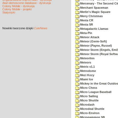
Atari demoscene database - dyskusja
Mercenary - The Second Ci
Colony Mobile - dyskusja
Merchant Spaceman
Colony Mobile - projekt
Merlin's Magic Square
Statystyki
Merry Christmas
Mesta CR
Mesta SR
Nowinki
tworzone dzięki
CuteNews
Metagalactic Llamas
Meta-Pin
Meteor Attack
Meteor (Germ-Soft)
Meteor (Payne, Russel)
Meteor Storm (Engels, Emil
Meteor Storm (Royal Softw
Meteorites
Meteors
Metrix v1.1
Metrodome
Mezi Kozy
Miami Ice
Mickey in the Great Outdoo
Micro Chess
Micro League Baseball
Micro Sailing
Micro Shuttle
Microdash
Microdeal Shuttle
Micro-Environ
Microgammon SB