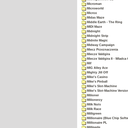
Microman
Microworld
Microx
Midas Maze
Middle Earth - The Ring
MIDI Maze
Midnight
Midnight Strip
Midnite Magic
Midway Campaign
Miecz Przeznaczenia
Miecze Valdgira
Miecze Valdgira II - Wladca
Mif
MIG Alley Ace
Mighty Jill Off
Mike's Casino
Mike's Pinball
Mike's Slot-Machine
Mike's Slot-Machine Version
Milioner
Milionerzy
Milk Nuts
Milk Race
Milligreen
Millionaire (Blue Chip Soft
Millionaire PL
Millipede