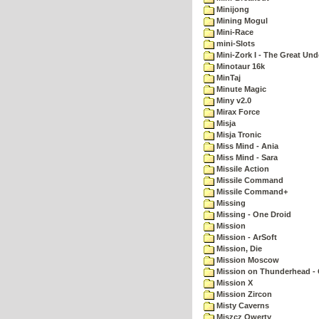
Minijong
Mining Mogul
Mini-Race
mini-Slots
Mini-Zork I - The Great Un
Minotaur 16k
MinTaj
Minute Magic
Miny v2.0
Mirax Force
Misja
Misja Tronic
Miss Mind - Ania
Miss Mind - Sara
Missile Action
Missile Command
Missile Command+
Missing
Missing - One Droid
Mission
Mission - ArSoft
Mission, Die
Mission Moscow
Mission on Thunderhead - 
Mission X
Mission Zircon
Misty Caverns
Miszcz Qwerty