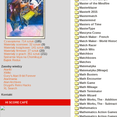
Master of the Mindfire
Masterblazer
MasterIt 2015
Mastermatch
Mastermind
Masters of Time
MasterType
Maszyna Czasu
Match Maker - French
Match Maker - World Histor
Czasopisma: 714 sztuk
(185)
Materiały scenowe: 32 sztuki
(9)
Match Racer
Materiały książkowe: 141 sztuk
(55)
Match Wits
Materiały firmowe: 27 sztuk
(20)
Matchbox
Materiały o grach: 351 sztuk
(211)
Spiżarnia Voya na Chomikuj.pl
Matchboxes
Bajtek Redux
Matches
Matematyka
Zasoby wiedzy
Atariki
Matematyka (Mirage)
XWiki
Math Busters
Gury's Atari 8-bit Forever
Math Encounter
Atarimania
Atari Archives
Math Game
Drygol's Retro Hacks
Math Mileage
XL Search
Math Terminator
Kontakt
Math Wizard
Math Works, The - Addition
HI SCORE CAFÉ
Math Works, The - Subtract
Mathematics
Mathematics Action Games 
Mathematics Action Games