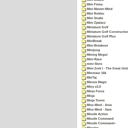
Mini Firma
Mini Master-Mind
Mini Robbo
Mini Snake
Mini Zjadacz
Miniature Golf
Miniature Golf Constructio
Miniature Golf Plus
MiniBreak
Mini-Breakout
Minijong
Mining Mogul
Mini-Race
mini-Slots
Mini-Zork I - The Great Un
Minotaur 16k
MinTaj
Minute Magic
Miny v2.0
Mirax Force
Misja
Misja Tronic
Miss Mind - Ania
Miss Mind - Sara
Missile Action
Missile Command
Missile Command+
Missing