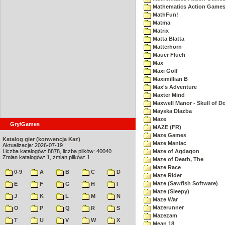
Mathematics Action Games 
MathFun!
Matma
Matrix
Matta Blatta
Matterhorn
Mauer Fluch
Max
Maxi Golf
Maximillian B
Max's Adventure
Maxter Mind
Maxwell Manor - Skull of 
Mayska Dlazba
Maze
Gry/Games
MAZE (FR)
Maze Games
Katalog gier (konwencja Kaz)
Maze Maniac
Aktualizacja: 2026-07-19
Liczba katalogów: 8878, liczba plików: 40040
Maze of Agdagon
Zmian katalogów: 1, zmian plików: 1
Maze of Death, The
Maze Race
0-9
A
B
C
D
Maze Rider
Maze (Sawfish Software)
E
F
G
H
I
Maze (Sleepy)
J
K
L
M
N
Maze War
Mazerunner
O
P
Q
R
S
Mazezam
T
U
V
W
X
Mean 18