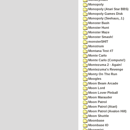
Monopoly
Monopoly (Atari Star BBS)
Monopoly Games Disk
Monopoly (Seehaus, J.)
Monster Bash
Monster Hunt
Monster Maze
Monster Smash!
monsterSHIT
Monstrum
Montana Test #7
Monte Carlo
Monte Carlo (Compute!)
Montezuma 2 - Again!
Montezuma's Revenge
Monty On The Run
Moogles
Moon Beam Arcade
Moon Lord
Moon Lover Pinball
Moon Marauder
Moon Patrol
Moon Patrol (Atari)
Moon Patrol (Avalon Hill)
Moon Shuttle
Moonbase
Moonbase IO
Moonmist