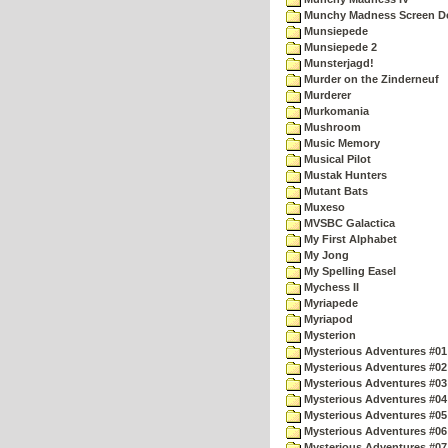
Munchy Madness Screen D
Munsiepede
Munsiepede 2
Munsterjagd!
Murder on the Zinderneuf
Murderer
Murkomania
Mushroom
Music Memory
Musical Pilot
Mustak Hunters
Mutant Bats
Muxeso
MVSBC Galactica
My First Alphabet
My Jong
My Spelling Easel
Mychess II
Myriapede
Myriapod
Mysterion
Mysterious Adventures #01
Mysterious Adventures #02
Mysterious Adventures #03 
Mysterious Adventures #04 
Mysterious Adventures #05 
Mysterious Adventures #06 
Mysterious Adventures #07 