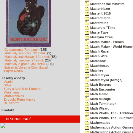
Master of the Mindfire
Masterblazer
MasterIt 2015
Mastermatch
Mastermind
Masters of Time
MasterType
Maszyna Czasu
Match Maker - French
Match Maker - World Histor
Czasopisma: 714 sztuk
(185)
Match Racer
Materiały scenowe: 32 sztuki
(9)
Match Wits
Materiały książkowe: 141 sztuk
(55)
Materiały firmowe: 27 sztuk
(20)
Matchbox
Materiały o grach: 351 sztuk
(211)
Matchboxes
Spiżarnia Voya na Chomikuj.pl
Matches
Bajtek Redux
Matematyka
Zasoby wiedzy
Matematyka (Mirage)
Atariki
Math Busters
XWiki
Gury's Atari 8-bit Forever
Math Encounter
Atarimania
Math Game
Atari Archives
Math Mileage
Drygol's Retro Hacks
XL Search
Math Terminator
Math Wizard
Kontakt
Math Works, The - Addition
Math Works, The - Subtract
HI SCORE CAFÉ
Mathematics
Mathematics Action Games 
Mathematics Action Games