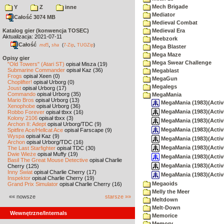
Mech Brigade
Y
Z
inne
Mediator
Całość 3074 MB
Medieval Combat
Katalog gier (konwencja TOSEC)
Medieval Era
Aktualizacja: 2021-07-11
Meebzork
Całość
,
md5
sha
(
7-Zip
,
TUGZip
)
Mega Blaster
Mega Maze
Opisy gier
Mega Swear Challenge
"Old Towers" (Atari ST)
opisał Misza (19)
Submarine Commander
opisał Kaz (36)
Megablast
Frogs
opisał Xeen (0)
MegaGun
Choplifter!
opisał Urborg (0)
Megalegs
Joust
opisał Urborg (17)
Commando
opisał Urborg (35)
MegaMania
Mario Bros
opisał Urborg (13)
MegaMania (1983)(Activi
Xenophobe
opisał Urborg (36)
MegaMania (1983)(Activis
Robbo Forever
opisał tbxx (16)
Kolony 2106
opisał tbxx (3)
MegaMania (1983)(Activi
Archon II: Adept
opisał Urborg/TDC (9)
MegaMania (1983)(Activi
Spitfire Ace/Hellcat Ace
opisał Farscape (9)
Wyspa
opisał Kaz (9)
MegaMania (1983)(Activi
Archon
opisał Urborg/TDC (16)
MegaMania (1983)(Activi
The Last Starfighter
opisał TDC (30)
Dwie Wieże
opisał Muffy (19)
MegaMania (1983)(Activ
Basil The Great Mouse Detective
opisał Charlie
MegaMania (1983)(Activis
Cherry (125)
Inny Świat
opisał Charlie Cherry (17)
MegaMania (1983)(Activ
Inspektor
opisał Charlie Cherry (19)
Megaoids
Grand Prix Simulator
opisał Charlie Cherry (16)
Melly the Meer
«« nowsze
starsze »»
Meltdown
Melt-Down
Wewnętrzne/Internals
Memorice
Memory