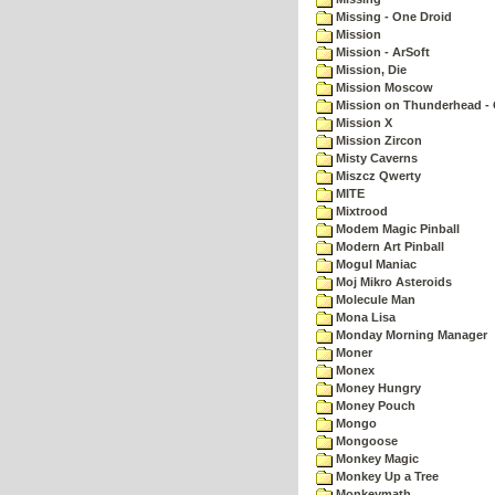
Missing - One Droid
Mission
Mission - ArSoft
Mission, Die
Mission Moscow
Mission on Thunderhead - 
Mission X
Mission Zircon
Misty Caverns
Miszcz Qwerty
MITE
Mixtrood
Modem Magic Pinball
Modern Art Pinball
Mogul Maniac
Moj Mikro Asteroids
Molecule Man
Mona Lisa
Monday Morning Manager
Moner
Monex
Money Hungry
Money Pouch
Mongo
Mongoose
Monkey Magic
Monkey Up a Tree
Monkeymath