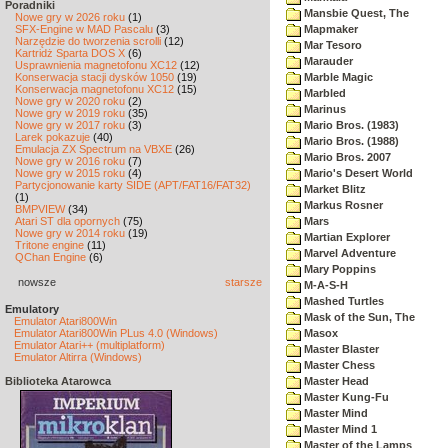
Poradniki
Mansbie Quest, The
Nowe gry w 2026 roku
(1)
SFX-Engine w MAD Pascalu
(3)
Mapmaker
Narzędzie do tworzenia scrolli
(12)
Mar Tesoro
Kartridż Sparta DOS X
(6)
Marauder
Usprawnienia magnetofonu XC12
(12)
Konserwacja stacji dysków 1050
(19)
Marble Magic
Konserwacja magnetofonu XC12
(15)
Marbled
Nowe gry w 2020 roku
(2)
Marinus
Nowe gry w 2019 roku
(35)
Nowe gry w 2017 roku
(3)
Mario Bros. (1983)
Larek pokazuje
(40)
Mario Bros. (1988)
Emulacja ZX Spectrum na VBXE
(26)
Mario Bros. 2007
Nowe gry w 2016 roku
(7)
Nowe gry w 2015 roku
(4)
Mario's Desert World
Partycjonowanie karty SIDE (APT/FAT16/FAT32)
Market Blitz
(1)
Markus Rosner
BMPVIEW
(34)
Atari ST dla opornych
(75)
Mars
Nowe gry w 2014 roku
(19)
Martian Explorer
Tritone engine
(11)
Marvel Adventure
QChan Engine
(6)
Mary Poppins
nowsze
starsze
M-A-S-H
Mashed Turtles
Emulatory
Mask of the Sun, The
Emulator Atari800Win
Emulator Atari800Win PLus 4.0 (Windows)
Masox
Emulator Atari++ (multiplatform)
Master Blaster
Emulator Altirra (Windows)
Master Chess
Biblioteka Atarowca
Master Head
Master Kung-Fu
Master Mind
Master Mind 1
Master of the Lamps