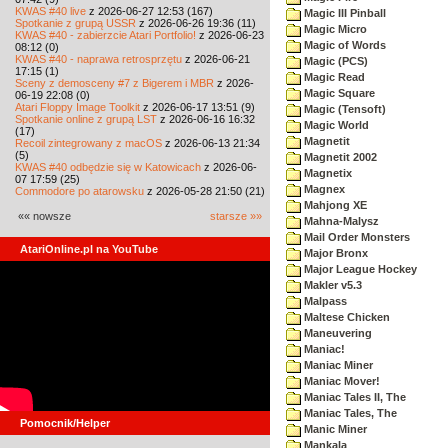
KWAS #40 live
z 2026-06-27 12:53 (167)
Magic III Pinball
Spotkanie z grupą USSR
z 2026-06-26 19:36 (11)
Magic Micro
KWAS #40 - zabierzcie Atari Portfolio!
z 2026-06-23
Magic of Words
08:12 (0)
KWAS #40 - naprawa retrosprzętu
z 2026-06-21
Magic (PCS)
17:15 (1)
Magic Read
Sceny z demosceny #7 z Bigerem i MBR
z 2026-
Magic Square
06-19 22:08 (0)
Atari Floppy Image Toolkit
z 2026-06-17 13:51 (9)
Magic (Tensoft)
Spotkanie online z grupą LST
z 2026-06-16 16:32
Magic World
(17)
Magnetit
Recoil zintegrowany z macOS
z 2026-06-13 21:34
(5)
Magnetit 2002
KWAS #40 odbędzie się w Katowicach
z 2026-06-
Magnetix
07 17:59 (25)
Magnex
Commodore po atarowsku
z 2026-05-28 21:50 (21)
Mahjong XE
«« nowsze
starsze »»
Mahna-Malysz
Mail Order Monsters
AtariOnline.pl na YouTube
Major Bronx
Major League Hockey
Makler v5.3
Malpass
Maltese Chicken
Maneuvering
Maniac!
Maniac Miner
Maniac Mover!
Maniac Tales II, The
Maniac Tales, The
Pomocnik/Helper
Manic Miner
Mankala