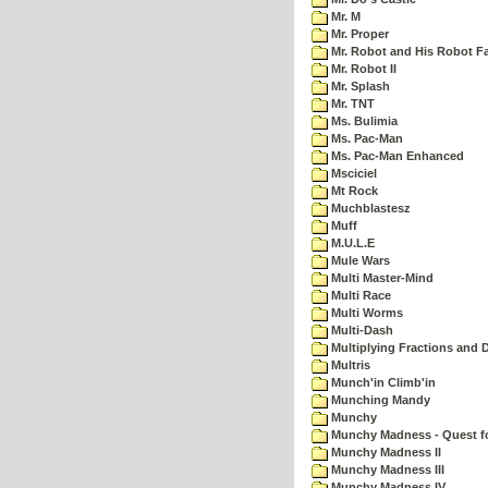
Mr. M
Mr. Proper
Mr. Robot and His Robot F
Mr. Robot II
Mr. Splash
Mr. TNT
Ms. Bulimia
Ms. Pac-Man
Ms. Pac-Man Enhanced
Msciciel
Mt Rock
Muchblastesz
Muff
M.U.L.E
Mule Wars
Multi Master-Mind
Multi Race
Multi Worms
Multi-Dash
Multiplying Fractions and D
Multris
Munch'in Climb'in
Munching Mandy
Munchy
Munchy Madness - Quest fo
Munchy Madness II
Munchy Madness III
Munchy Madness IV