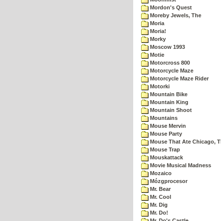
Mordon's Quest
Moreby Jewels, The
Moria
Moria!
Morky
Moscow 1993
Motie
Motorcross 800
Motorcycle Maze
Motorcycle Maze Rider
Motorki
Mountain Bike
Mountain King
Mountain Shoot
Mountains
Mouse Mervin
Mouse Party
Mouse That Ate Chicago, 
Mouse Trap
Mouskattack
Movie Musical Madness
Mozaico
Mózgprocesor
Mr. Bear
Mr. Cool
Mr. Dig
Mr. Do!
Mr. Do's Castle