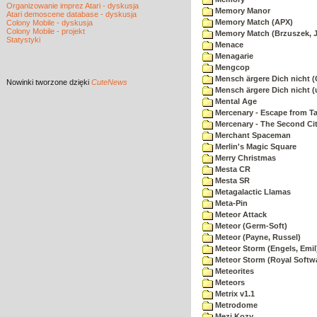
Organizowanie imprez Atari - dyskusja
Memory Manor
Atari demoscene database - dyskusja
Memory Match (APX)
Colony Mobile - dyskusja
Colony Mobile - projekt
Memory Match (Brzuszek, 
Statystyki
Menace
Menagarie
Mengcop
Mensch ärgere Dich nicht 
Nowinki
tworzone dzięki
CuteNews
Mensch ärgere Dich nicht 
Mental Age
Mercenary - Escape from T
Mercenary - The Second Ci
Merchant Spaceman
Merlin's Magic Square
Merry Christmas
Mesta CR
Mesta SR
Metagalactic Llamas
Meta-Pin
Meteor Attack
Meteor (Germ-Soft)
Meteor (Payne, Russel)
Meteor Storm (Engels, Emil
Meteor Storm (Royal Softw
Meteorites
Meteors
Metrix v1.1
Metrodome
Mezi Kozy