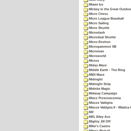
Miami Ice
Mickey in the Great Outdoo
Micro Chess
Micro League Baseball
Micro Sailing
Micro Shuttle
Microdash
Microdeal Shuttle
Micro-Environ
Microgammon SB
Microman
Microworld
Microx
Midas Maze
Middle Earth - The Ring
MIDI Maze
Midnight
Midnight Strip
Midnite Magic
Midway Campaign
Miecz Przeznaczenia
Miecze Valdgira
Miecze Valdgira II - Wladca
Mif
MIG Alley Ace
Mighty Jill Off
Mike's Casino
Mike's Pinball