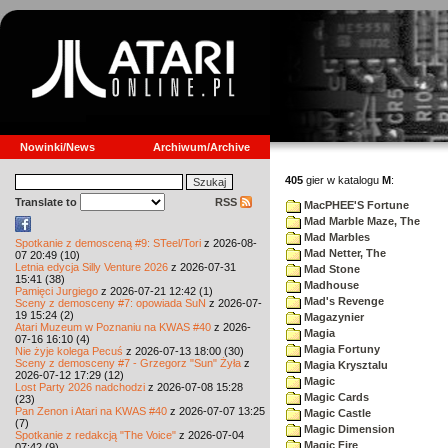
Nowinki/News
Archiwum/Archive
405
gier w katalogu
M
:
Translate to
RSS
MacPHEE'S Fortune
Mad Marble Maze, The
Mad Marbles
Spotkanie z demosceną #9: STeel/Tori
z 2026-08-
Mad Netter, The
07 20:49 (10)
Letnia edycja Silly Venture 2026
z 2026-07-31
Mad Stone
15:41 (38)
Madhouse
Pamięci Jurgiego
z 2026-07-21 12:42 (1)
Mad's Revenge
Sceny z demosceny #7: opowiada SuN
z 2026-07-
19 15:24 (2)
Magazynier
Atari Muzeum w Poznaniu na KWAS #40
z 2026-
Magia
07-16 16:10 (4)
Magia Fortuny
Nie żyje kolega Pecuś
z 2026-07-13 18:00 (30)
Sceny z demosceny #7 - Grzegorz "Sun" Żyła
z
Magia Krysztalu
2026-07-12 17:29 (12)
Magic
Lost Party 2026 nadchodzi
z 2026-07-08 15:28
Magic Cards
(23)
Pan Zenon i Atari na KWAS #40
z 2026-07-07 13:25
Magic Castle
(7)
Magic Dimension
Spotkanie z redakcją "The Voice"
z 2026-07-04
Magic Fire
07:42 (9)