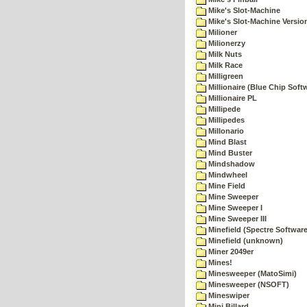
Mike's Slot-Machine
Mike's Slot-Machine Version
Milioner
Milionerzy
Milk Nuts
Milk Race
Milligreen
Millionaire (Blue Chip Soft
Millionaire PL
Millipede
Millipedes
Millonario
Mind Blast
Mind Buster
Mindshadow
Mindwheel
Mine Field
Mine Sweeper
Mine Sweeper I
Mine Sweeper III
Minefield (Spectre Software
Minefield (unknown)
Miner 2049er
Mines!
Minesweeper (MatoSimi)
Minesweeper (NSOFT)
Mineswiper
Mini Billard