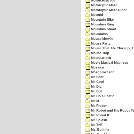
Motorcross 800
Motorcycle Maze
Motorcycle Maze Rider
Motorki
Mountain Bike
Mountain King
Mountain Shoot
Mountains
Mouse Mervin
Mouse Party
Mouse That Ate Chicago, 
Mouse Trap
Mouskattack
Movie Musical Madness
Mozaico
Mózgprocesor
Mr. Bear
Mr. Cool
Mr. Dig
Mr. Do!
Mr. Do's Castle
Mr. M
Mr. Proper
Mr. Robot and His Robot F
Mr. Robot II
Mr. Splash
Mr. TNT
Ms. Bulimia