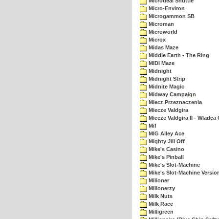
Microdeal Shuttle
Micro-Environ
Microgammon SB
Microman
Microworld
Microx
Midas Maze
Middle Earth - The Ring
MIDI Maze
Midnight
Midnight Strip
Midnite Magic
Midway Campaign
Miecz Przeznaczenia
Miecze Valdgira
Miecze Valdgira II - Wladca
Mif
MIG Alley Ace
Mighty Jill Off
Mike's Casino
Mike's Pinball
Mike's Slot-Machine
Mike's Slot-Machine Version
Milioner
Milionerzy
Milk Nuts
Milk Race
Milligreen