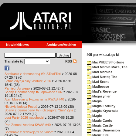
Nowinki/News
Archiwum/Archive
405
gier w katalogu
M
:
Translate to
RSS
MacPHEE'S Fortune
Mad Marble Maze, The
Mad Marbles
Spotkanie z demosceną #9: STeel/Tori
z 2026-08-
Mad Netter, The
07 20:49 (6)
Letnia edycja Silly Venture 2026
z 2026-07-31
Mad Stone
15:41 (38)
Madhouse
Pamięci Jurgiego
z 2026-07-21 12:42 (1)
Mad's Revenge
Sceny z demosceny #7: opowiada SuN
z 2026-07-
19 15:24 (2)
Magazynier
Atari Muzeum w Poznaniu na KWAS #40
z 2026-
Magia
07-16 16:10 (4)
Magia Fortuny
Nie żyje kolega Pecuś
z 2026-07-13 18:00 (30)
Sceny z demosceny #7 - Grzegorz "Sun" Żyła
z
Magia Krysztalu
2026-07-12 17:29 (12)
Magic
Lost Party 2026 nadchodzi
z 2026-07-08 15:28
Magic Cards
(23)
Pan Zenon i Atari na KWAS #40
z 2026-07-07 13:25
Magic Castle
(7)
Magic Dimension
Spotkanie z redakcją "The Voice"
z 2026-07-04
Magic Fire
07:42 (9)