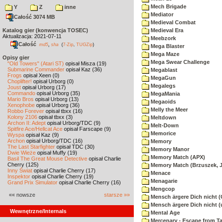
Mech Brigade
Y
Z
inne
Mediator
Całość 3074 MB
Medieval Combat
Katalog gier (konwencja TOSEC)
Medieval Era
Aktualizacja: 2021-07-11
Meebzork
Całość
,
md5
sha
(
7-Zip
,
TUGZip
)
Mega Blaster
Mega Maze
Opisy gier
Mega Swear Challenge
"Old Towers" (Atari ST)
opisał Misza (19)
Submarine Commander
opisał Kaz (36)
Megablast
Frogs
opisał Xeen (0)
MegaGun
Choplifter!
opisał Urborg (0)
Megalegs
Joust
opisał Urborg (17)
Commando
opisał Urborg (35)
MegaMania
Mario Bros
opisał Urborg (13)
Megaoids
Xenophobe
opisał Urborg (36)
Melly the Meer
Robbo Forever
opisał tbxx (16)
Kolony 2106
opisał tbxx (3)
Meltdown
Archon II: Adept
opisał Urborg/TDC (9)
Melt-Down
Spitfire Ace/Hellcat Ace
opisał Farscape (9)
Memorice
Wyspa
opisał Kaz (9)
Archon
opisał Urborg/TDC (16)
Memory
The Last Starfighter
opisał TDC (30)
Memory Manor
Dwie Wieże
opisał Muffy (19)
Memory Match (APX)
Basil The Great Mouse Detective
opisał Charlie
Cherry (125)
Memory Match (Brzuszek, 
Inny Świat
opisał Charlie Cherry (17)
Menace
Inspektor
opisał Charlie Cherry (19)
Menagarie
Grand Prix Simulator
opisał Charlie Cherry (16)
Mengcop
«« nowsze
starsze »»
Mensch ärgere Dich nicht 
Mensch ärgere Dich nicht 
Wewnętrzne/Internals
Mental Age
Mercenary - Escape from T