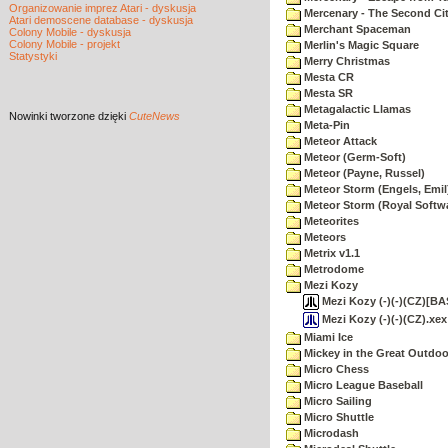
Organizowanie imprez Atari - dyskusja
Mercenary - The Second Ci
Atari demoscene database - dyskusja
Merchant Spaceman
Colony Mobile - dyskusja
Colony Mobile - projekt
Merlin's Magic Square
Statystyki
Merry Christmas
Mesta CR
Mesta SR
Metagalactic Llamas
Nowinki
tworzone dzięki
CuteNews
Meta-Pin
Meteor Attack
Meteor (Germ-Soft)
Meteor (Payne, Russel)
Meteor Storm (Engels, Emil
Meteor Storm (Royal Softw
Meteorites
Meteors
Metrix v1.1
Metrodome
Mezi Kozy
Mezi Kozy (-)(-)(CZ)[BAS
Mezi Kozy (-)(-)(CZ).xex
Miami Ice
Mickey in the Great Outdoo
Micro Chess
Micro League Baseball
Micro Sailing
Micro Shuttle
Microdash