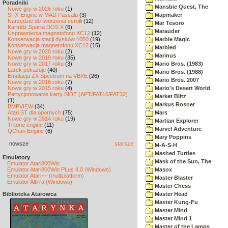
Poradniki
Mansbie Quest, The
Nowe gry w 2026 roku
(1)
SFX-Engine w MAD Pascalu
(3)
Mapmaker
Narzędzie do tworzenia scrolli
(12)
Mar Tesoro
Kartridż Sparta DOS X
(6)
Marauder
Usprawnienia magnetofonu XC12
(12)
Konserwacja stacji dysków 1050
(19)
Marble Magic
Konserwacja magnetofonu XC12
(15)
Marbled
Nowe gry w 2020 roku
(2)
Marinus
Nowe gry w 2019 roku
(35)
Nowe gry w 2017 roku
(3)
Mario Bros. (1983)
Larek pokazuje
(40)
Mario Bros. (1988)
Emulacja ZX Spectrum na VBXE
(26)
Mario Bros. 2007
Nowe gry w 2016 roku
(7)
Nowe gry w 2015 roku
(4)
Mario's Desert World
Partycjonowanie karty SIDE (APT/FAT16/FAT32)
Market Blitz
(1)
Markus Rosner
BMPVIEW
(34)
Atari ST dla opornych
(75)
Mars
Nowe gry w 2014 roku
(19)
Martian Explorer
Tritone engine
(11)
Marvel Adventure
QChan Engine
(6)
Mary Poppins
nowsze
starsze
M-A-S-H
Mashed Turtles
Emulatory
Mask of the Sun, The
Emulator Atari800Win
Emulator Atari800Win PLus 4.0 (Windows)
Masox
Emulator Atari++ (multiplatform)
Master Blaster
Emulator Altirra (Windows)
Master Chess
Biblioteka Atarowca
Master Head
Master Kung-Fu
Master Mind
Master Mind 1
Master of the Lamps