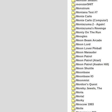
Monster Smash!
monsterSHIT
Monstrum
Montana Test #7
Monte Carlo
Monte Carlo (Compute!)
Montezuma 2 - Again!
Montezuma's Revenge
Monty On The Run
Moogles
Moon Beam Arcade
Moon Lord
Moon Lover Pinball
Moon Marauder
Moon Patrol
Moon Patrol (Atari)
Moon Patrol (Avalon Hill)
Moon Shuttle
Moonbase
Moonbase IO
Moonmist
Mordon's Quest
Moreby Jewels, The
Moria
Moria!
Morky
Moscow 1993
Motie