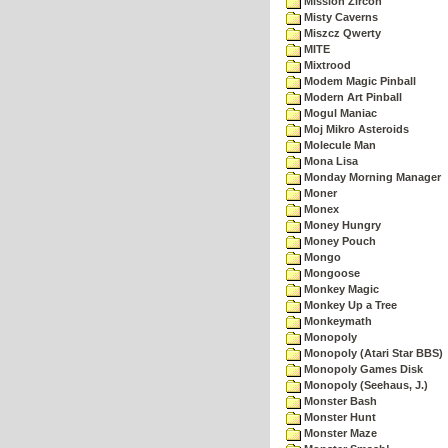
Mission Zircon
Misty Caverns
Miszcz Qwerty
MITE
Mixtrood
Modem Magic Pinball
Modern Art Pinball
Mogul Maniac
Moj Mikro Asteroids
Molecule Man
Mona Lisa
Monday Morning Manager
Moner
Monex
Money Hungry
Money Pouch
Mongo
Mongoose
Monkey Magic
Monkey Up a Tree
Monkeymath
Monopoly
Monopoly (Atari Star BBS)
Monopoly Games Disk
Monopoly (Seehaus, J.)
Monster Bash
Monster Hunt
Monster Maze