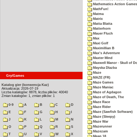
Mathematics Action Games 
MathFun!
Matma
Matrix
Matta Blatta
Matterhorn
Mauer Fluch
Max
Maxi Golf
Maximillian B
Max's Adventure
Maxter Mind
Maxwell Manor - Skull of 
Mayska Dlazba
Maze
Gry/Games
MAZE (FR)
Maze Games
Katalog gier (konwencja Kaz)
Maze Maniac
Aktualizacja: 2026-07-19
Liczba katalogów: 8878, liczba plików: 40040
Maze of Agdagon
Zmian katalogów: 1, zmian plików: 1
Maze of Death, The
Maze Race
0-9
A
B
C
D
Maze Rider
Maze (Sawfish Software)
E
F
G
H
I
Maze (Sleepy)
J
K
L
M
N
Maze War
Mazerunner
O
P
Q
R
S
Mazezam
T
U
V
W
X
Mean 18