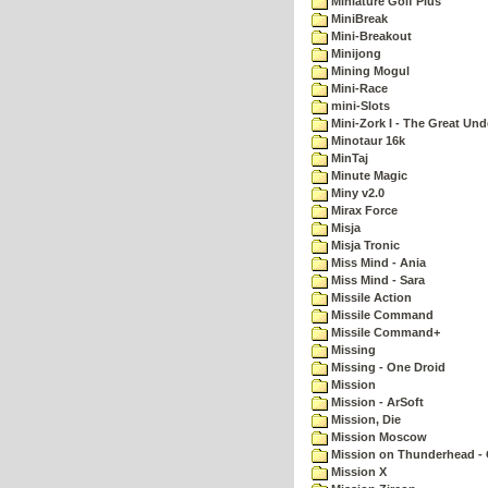
Miniature Golf Plus
MiniBreak
Mini-Breakout
Minijong
Mining Mogul
Mini-Race
mini-Slots
Mini-Zork I - The Great Un
Minotaur 16k
MinTaj
Minute Magic
Miny v2.0
Mirax Force
Misja
Misja Tronic
Miss Mind - Ania
Miss Mind - Sara
Missile Action
Missile Command
Missile Command+
Missing
Missing - One Droid
Mission
Mission - ArSoft
Mission, Die
Mission Moscow
Mission on Thunderhead - 
Mission X