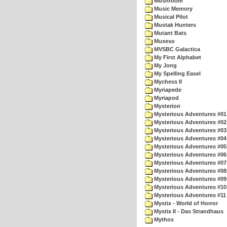
Mushroom
Music Memory
Musical Pilot
Mustak Hunters
Mutant Bats
Muxeso
MVSBC Galactica
My First Alphabet
My Jong
My Spelling Easel
Mychess II
Myriapede
Myriapod
Mysterion
Mysterious Adventures #01
Mysterious Adventures #02
Mysterious Adventures #03 
Mysterious Adventures #04 
Mysterious Adventures #05 
Mysterious Adventures #06 
Mysterious Adventures #07 
Mysterious Adventures #08 
Mysterious Adventures #09
Mysterious Adventures #10 -
Mysterious Adventures #11
Mystix - World of Horror
Mystix II - Das Strandhaus
Mythos