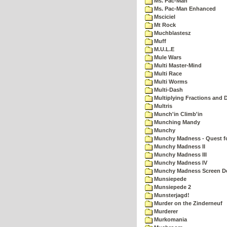
Ms. Pac-Man
Ms. Pac-Man Enhanced
Msciciel
Mt Rock
Muchblastesz
Muff
M.U.L.E
Mule Wars
Multi Master-Mind
Multi Race
Multi Worms
Multi-Dash
Multiplying Fractions and D
Multris
Munch'in Climb'in
Munching Mandy
Munchy
Munchy Madness - Quest fo
Munchy Madness II
Munchy Madness III
Munchy Madness IV
Munchy Madness Screen D
Munsiepede
Munsiepede 2
Munsterjagd!
Murder on the Zinderneuf
Murderer
Murkomania