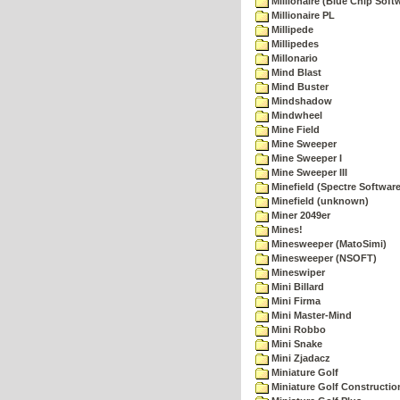
Millionaire (Blue Chip Soft
Millionaire PL
Millipede
Millipedes
Millonario
Mind Blast
Mind Buster
Mindshadow
Mindwheel
Mine Field
Mine Sweeper
Mine Sweeper I
Mine Sweeper III
Minefield (Spectre Software
Minefield (unknown)
Miner 2049er
Mines!
Minesweeper (MatoSimi)
Minesweeper (NSOFT)
Mineswiper
Mini Billard
Mini Firma
Mini Master-Mind
Mini Robbo
Mini Snake
Mini Zjadacz
Miniature Golf
Miniature Golf Constructio