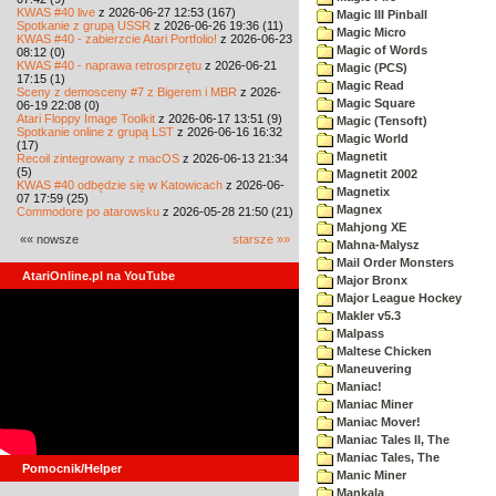
KWAS #40 live
z 2026-06-27 12:53 (167)
Magic III Pinball
Spotkanie z grupą USSR
z 2026-06-26 19:36 (11)
Magic Micro
KWAS #40 - zabierzcie Atari Portfolio!
z 2026-06-23
Magic of Words
08:12 (0)
KWAS #40 - naprawa retrosprzętu
z 2026-06-21
Magic (PCS)
17:15 (1)
Magic Read
Sceny z demosceny #7 z Bigerem i MBR
z 2026-
Magic Square
06-19 22:08 (0)
Atari Floppy Image Toolkit
z 2026-06-17 13:51 (9)
Magic (Tensoft)
Spotkanie online z grupą LST
z 2026-06-16 16:32
Magic World
(17)
Magnetit
Recoil zintegrowany z macOS
z 2026-06-13 21:34
(5)
Magnetit 2002
KWAS #40 odbędzie się w Katowicach
z 2026-06-
Magnetix
07 17:59 (25)
Magnex
Commodore po atarowsku
z 2026-05-28 21:50 (21)
Mahjong XE
«« nowsze
starsze »»
Mahna-Malysz
Mail Order Monsters
AtariOnline.pl na YouTube
Major Bronx
Major League Hockey
Makler v5.3
Malpass
Maltese Chicken
Maneuvering
Maniac!
Maniac Miner
Maniac Mover!
Maniac Tales II, The
Maniac Tales, The
Pomocnik/Helper
Manic Miner
Mankala