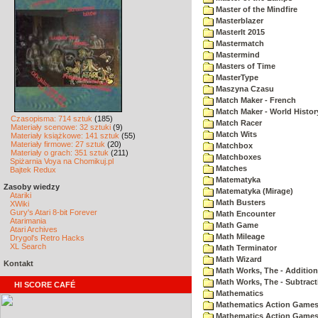
Master of the Mindfire
Masterblazer
MasterIt 2015
Mastermatch
Mastermind
Masters of Time
MasterType
Maszyna Czasu
Match Maker - French
Match Maker - World Histor
Czasopisma: 714 sztuk
(185)
Match Racer
Materiały scenowe: 32 sztuki
(9)
Match Wits
Materiały książkowe: 141 sztuk
(55)
Materiały firmowe: 27 sztuk
(20)
Matchbox
Materiały o grach: 351 sztuk
(211)
Matchboxes
Spiżarnia Voya na Chomikuj.pl
Matches
Bajtek Redux
Matematyka
Zasoby wiedzy
Matematyka (Mirage)
Atariki
Math Busters
XWiki
Gury's Atari 8-bit Forever
Math Encounter
Atarimania
Math Game
Atari Archives
Math Mileage
Drygol's Retro Hacks
XL Search
Math Terminator
Math Wizard
Kontakt
Math Works, The - Addition
Math Works, The - Subtract
HI SCORE CAFÉ
Mathematics
Mathematics Action Games 
Mathematics Action Games