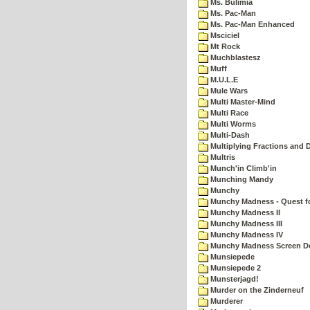
Ms. Bulimia
Ms. Pac-Man
Ms. Pac-Man Enhanced
Msciciel
Mt Rock
Muchblastesz
Muff
M.U.L.E
Mule Wars
Multi Master-Mind
Multi Race
Multi Worms
Multi-Dash
Multiplying Fractions and D
Multris
Munch'in Climb'in
Munching Mandy
Munchy
Munchy Madness - Quest fo
Munchy Madness II
Munchy Madness III
Munchy Madness IV
Munchy Madness Screen D
Munsiepede
Munsiepede 2
Munsterjagd!
Murder on the Zinderneuf
Murderer