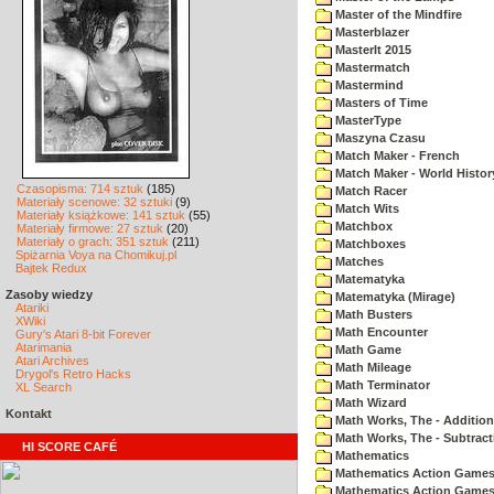
Master of the Mindfire
Masterblazer
MasterIt 2015
Mastermatch
Mastermind
Masters of Time
MasterType
Maszyna Czasu
Match Maker - French
Match Maker - World Histor
Czasopisma: 714 sztuk
(185)
Match Racer
Materiały scenowe: 32 sztuki
(9)
Match Wits
Materiały książkowe: 141 sztuk
(55)
Matchbox
Materiały firmowe: 27 sztuk
(20)
Materiały o grach: 351 sztuk
(211)
Matchboxes
Spiżarnia Voya na Chomikuj.pl
Matches
Bajtek Redux
Matematyka
Zasoby wiedzy
Matematyka (Mirage)
Atariki
Math Busters
XWiki
Math Encounter
Gury's Atari 8-bit Forever
Atarimania
Math Game
Atari Archives
Math Mileage
Drygol's Retro Hacks
Math Terminator
XL Search
Math Wizard
Kontakt
Math Works, The - Addition
Math Works, The - Subtract
HI SCORE CAFÉ
Mathematics
Mathematics Action Games 
Mathematics Action Games