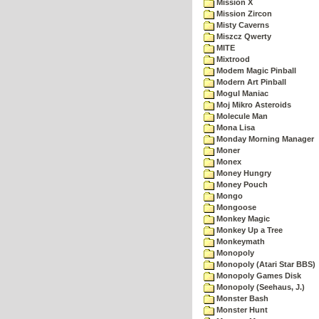
Mission X
Mission Zircon
Misty Caverns
Miszcz Qwerty
MITE
Mixtrood
Modem Magic Pinball
Modern Art Pinball
Mogul Maniac
Moj Mikro Asteroids
Molecule Man
Mona Lisa
Monday Morning Manager
Moner
Monex
Money Hungry
Money Pouch
Mongo
Mongoose
Monkey Magic
Monkey Up a Tree
Monkeymath
Monopoly
Monopoly (Atari Star BBS)
Monopoly Games Disk
Monopoly (Seehaus, J.)
Monster Bash
Monster Hunt