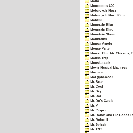
Motie
Motorcross 800
Motorcycle Maze
Motorcycle Maze Rider
Motorki
Mountain Bike
Mountain King
Mountain Shoot
Mountains
Mouse Mervin
Mouse Party
Mouse That Ate Chicago, 
Mouse Trap
Mouskattack
Movie Musical Madness
Mozaico
Mózgprocesor
Mr. Bear
Mr. Cool
Mr. Dig
Mr. Do!
Mr. Do's Castle
Mr. M
Mr. Proper
Mr. Robot and His Robot F
Mr. Robot II
Mr. Splash
Mr. TNT