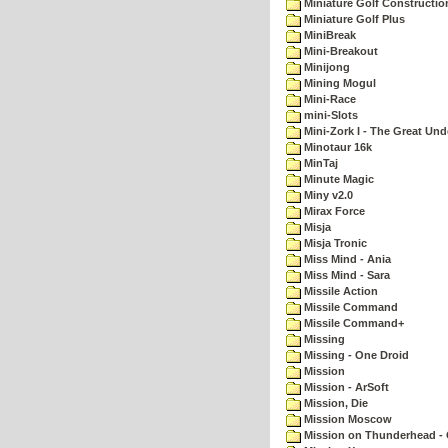
Miniature Golf Constructio
Miniature Golf Plus
MiniBreak
Mini-Breakout
Minijong
Mining Mogul
Mini-Race
mini-Slots
Mini-Zork I - The Great Un
Minotaur 16k
MinTaj
Minute Magic
Miny v2.0
Mirax Force
Misja
Misja Tronic
Miss Mind - Ania
Miss Mind - Sara
Missile Action
Missile Command
Missile Command+
Missing
Missing - One Droid
Mission
Mission - ArSoft
Mission, Die
Mission Moscow
Mission on Thunderhead - 