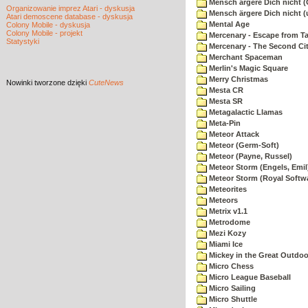
Mensch ärgere Dich nicht 
Organizowanie imprez Atari - dyskusja
Mensch ärgere Dich nicht 
Atari demoscene database - dyskusja
Mental Age
Colony Mobile - dyskusja
Colony Mobile - projekt
Mercenary - Escape from T
Statystyki
Mercenary - The Second Ci
Merchant Spaceman
Merlin's Magic Square
Merry Christmas
Nowinki
tworzone dzięki
CuteNews
Mesta CR
Mesta SR
Metagalactic Llamas
Meta-Pin
Meteor Attack
Meteor (Germ-Soft)
Meteor (Payne, Russel)
Meteor Storm (Engels, Emil
Meteor Storm (Royal Softw
Meteorites
Meteors
Metrix v1.1
Metrodome
Mezi Kozy
Miami Ice
Mickey in the Great Outdoo
Micro Chess
Micro League Baseball
Micro Sailing
Micro Shuttle