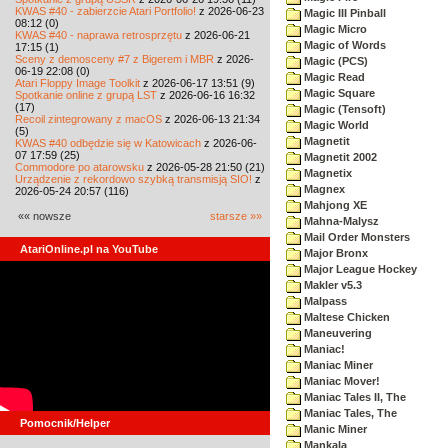
KWAS #40 - zabierzcie Atari Portfolio!
z 2026-06-23
Magic III Pinball
08:12 (0)
Magic Micro
KWAS #40 - naprawa retrosprzętu
z 2026-06-21
Magic of Words
17:15 (1)
Sceny z demosceny #7 z Bigerem i MBR
z 2026-
Magic (PCS)
06-19 22:08 (0)
Magic Read
Atari Floppy Image Toolkit
z 2026-06-17 13:51 (9)
Magic Square
Spotkanie online z grupą LST
z 2026-06-16 16:32
(17)
Magic (Tensoft)
Recoil zintegrowany z macOS
z 2026-06-13 21:34
Magic World
(5)
Magnetit
KWAS #40 odbędzie się w Katowicach
z 2026-06-
07 17:59 (25)
Magnetit 2002
Commodore po atarowsku
z 2026-05-28 21:50 (21)
Magnetix
Urządzenie z rekordowo szybką transmisją SIO!
z
Magnex
2026-05-24 20:57 (116)
Mahjong XE
«« nowsze
starsze »»
Mahna-Malysz
Mail Order Monsters
AtariOnline.pl na YouTube
Major Bronx
Major League Hockey
Makler v5.3
Malpass
Maltese Chicken
Maneuvering
Maniac!
Maniac Miner
Maniac Mover!
Maniac Tales II, The
Maniac Tales, The
Pomocnik/Helper
Manic Miner
Mankala