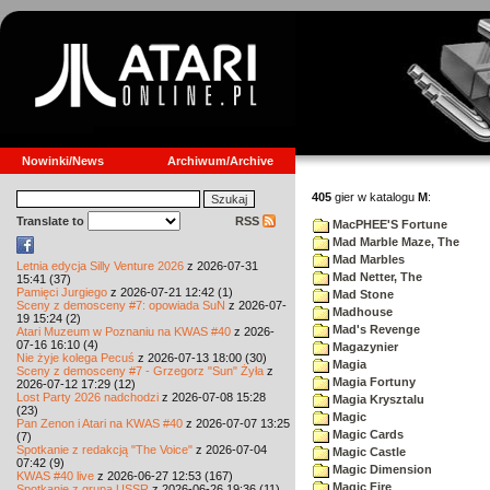
Nowinki/News
Archiwum/Archive
405
gier w katalogu
M
:
Translate to
RSS
MacPHEE'S Fortune
Mad Marble Maze, The
Mad Marbles
Letnia edycja Silly Venture 2026
z 2026-07-31
Mad Netter, The
15:41 (37)
Pamięci Jurgiego
z 2026-07-21 12:42 (1)
Mad Stone
Sceny z demosceny #7: opowiada SuN
z 2026-07-
Madhouse
19 15:24 (2)
Mad's Revenge
Atari Muzeum w Poznaniu na KWAS #40
z 2026-
07-16 16:10 (4)
Magazynier
Nie żyje kolega Pecuś
z 2026-07-13 18:00 (30)
Magia
Sceny z demosceny #7 - Grzegorz "Sun" Żyła
z
Magia Fortuny
2026-07-12 17:29 (12)
Lost Party 2026 nadchodzi
z 2026-07-08 15:28
Magia Krysztalu
(23)
Magic
Pan Zenon i Atari na KWAS #40
z 2026-07-07 13:25
Magic Cards
(7)
Spotkanie z redakcją "The Voice"
z 2026-07-04
Magic Castle
07:42 (9)
Magic Dimension
KWAS #40 live
z 2026-06-27 12:53 (167)
Magic Fire
Spotkanie z grupą USSR
z 2026-06-26 19:36 (11)