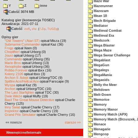
Maze War
Y
Z
inne
Mazerunner
Mazezam
Całość 3074 MB
Mean 18
Katalog gier (konwencja TOSEC)
Mech Brigade
Aktualizacja: 2021-07-11
Mediator
Całość
,
md5
sha
(
7-Zip
,
TUGZip
)
Medieval Combat
Medieval Era
Opisy gier
Meebzork
"Old Towers" (Atari ST)
opisał Misza (19)
Submarine Commander
opisał Kaz (36)
Mega Blaster
Frogs
opisał Xeen (0)
Mega Maze
Choplifter!
opisał Urborg (0)
Mega Swear Challenge
Joust
opisał Urborg (17)
Commando
opisał Urborg (35)
Megablast
Mario Bros
opisał Urborg (13)
MegaGun
Xenophobe
opisał Urborg (36)
Megalegs
Robbo Forever
opisał tbxx (16)
Kolony 2106
opisał tbxx (3)
MegaMania
Archon II: Adept
opisał Urborg/TDC (9)
Megaoids
Spitfire Ace/Hellcat Ace
opisał Farscape (9)
Melly the Meer
Wyspa
opisał Kaz (9)
Archon
opisał Urborg/TDC (16)
Meltdown
The Last Starfighter
opisał TDC (30)
Melt-Down
Dwie Wieże
opisał Muffy (19)
Memorice
Basil The Great Mouse Detective
opisał Charlie
Cherry (125)
Memory
Inny Świat
opisał Charlie Cherry (17)
Memory Manor
Inspektor
opisał Charlie Cherry (19)
Memory Match (APX)
Grand Prix Simulator
opisał Charlie Cherry (16)
Memory Match (Brzuszek, 
«« nowsze
starsze »»
Menace
Menagarie
Wewnętrzne/Internals
Mengcop