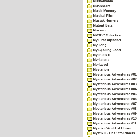
Murkomania
Mushroom
Music Memory
Musical Pilot
Mustak Hunters
Mutant Bats
Muxeso
MVSBC Galactica
My First Alphabet
My Jong
My Spelling Easel
Mychess II
Myriapede
Myriapod
Mysterion
Mysterious Adventures #01
Mysterious Adventures #02
Mysterious Adventures #03 
Mysterious Adventures #04 
Mysterious Adventures #05 
Mysterious Adventures #06 
Mysterious Adventures #07 
Mysterious Adventures #08 
Mysterious Adventures #09
Mysterious Adventures #10 -
Mysterious Adventures #11
Mystix - World of Horror
Mystix II - Das Strandhaus