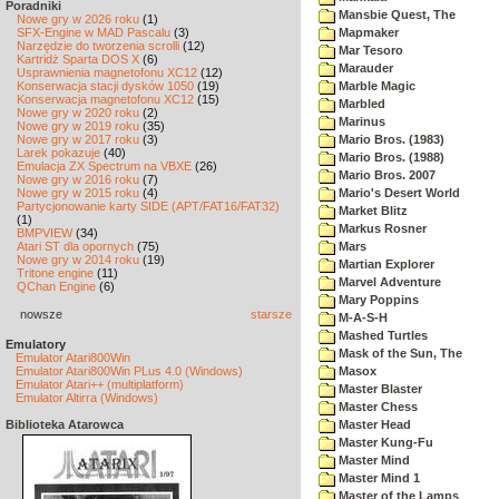
Poradniki
Mansbie Quest, The
Nowe gry w 2026 roku
(1)
SFX-Engine w MAD Pascalu
(3)
Mapmaker
Narzędzie do tworzenia scrolli
(12)
Mar Tesoro
Kartridż Sparta DOS X
(6)
Marauder
Usprawnienia magnetofonu XC12
(12)
Konserwacja stacji dysków 1050
(19)
Marble Magic
Konserwacja magnetofonu XC12
(15)
Marbled
Nowe gry w 2020 roku
(2)
Marinus
Nowe gry w 2019 roku
(35)
Nowe gry w 2017 roku
(3)
Mario Bros. (1983)
Larek pokazuje
(40)
Mario Bros. (1988)
Emulacja ZX Spectrum na VBXE
(26)
Mario Bros. 2007
Nowe gry w 2016 roku
(7)
Nowe gry w 2015 roku
(4)
Mario's Desert World
Partycjonowanie karty SIDE (APT/FAT16/FAT32)
Market Blitz
(1)
Markus Rosner
BMPVIEW
(34)
Atari ST dla opornych
(75)
Mars
Nowe gry w 2014 roku
(19)
Martian Explorer
Tritone engine
(11)
Marvel Adventure
QChan Engine
(6)
Mary Poppins
nowsze
starsze
M-A-S-H
Mashed Turtles
Emulatory
Mask of the Sun, The
Emulator Atari800Win
Emulator Atari800Win PLus 4.0 (Windows)
Masox
Emulator Atari++ (multiplatform)
Master Blaster
Emulator Altirra (Windows)
Master Chess
Biblioteka Atarowca
Master Head
Master Kung-Fu
Master Mind
Master Mind 1
Master of the Lamps