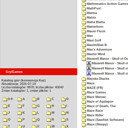
Mathematics Action Games 
MathFun!
Matma
Matrix
Matta Blatta
Matterhorn
Mauer Fluch
Max
Maxi Golf
Maximillian B
Max's Adventure
Maxter Mind
Maxwell Manor - Skull of 
Maxwell Manor - Skull of
Maxwell Manor - Skull of
Gry/Games
Maxwell Manor - Skull o
Mayska Dlazba
Katalog gier (konwencja Kaz)
Maze
Aktualizacja: 2026-07-19
Liczba katalogów: 8878, liczba plików: 40040
MAZE (FR)
Zmian katalogów: 1, zmian plików: 1
Maze Games
Maze Maniac
0-9
A
B
C
D
Maze of Agdagon
E
F
G
H
I
Maze of Death, The
Maze Race
J
K
L
M
N
Maze Rider
O
P
Q
R
S
Maze (Sawfish Software)
Maze (Sleepy)
T
U
V
W
X