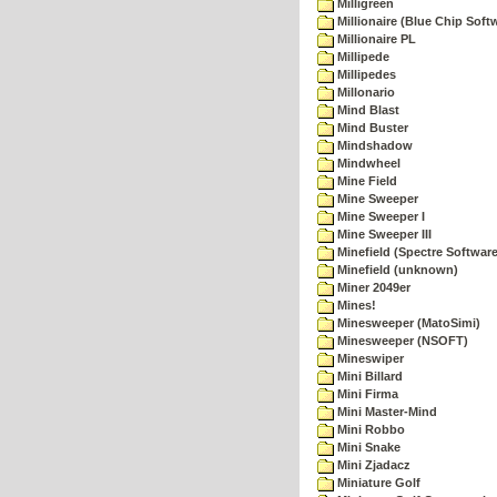
Milligreen
Millionaire (Blue Chip Soft
Millionaire PL
Millipede
Millipedes
Millonario
Mind Blast
Mind Buster
Mindshadow
Mindwheel
Mine Field
Mine Sweeper
Mine Sweeper I
Mine Sweeper III
Minefield (Spectre Software
Minefield (unknown)
Miner 2049er
Mines!
Minesweeper (MatoSimi)
Minesweeper (NSOFT)
Mineswiper
Mini Billard
Mini Firma
Mini Master-Mind
Mini Robbo
Mini Snake
Mini Zjadacz
Miniature Golf