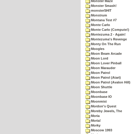
Monster Maze
Monster Smash!
monsterSHIT
Monstrum
Montana Test #7
Monte Carlo
Monte Carlo (Compute!)
Montezuma 2 - Again!
Montezuma's Revenge
Monty On The Run
Moogles
Moon Beam Arcade
Moon Lord
Moon Lover Pinball
Moon Marauder
Moon Patrol
Moon Patrol (Atari)
Moon Patrol (Avalon Hill)
Moon Shuttle
Moonbase
Moonbase IO
Moonmist
Mordon's Quest
Moreby Jewels, The
Moria
Moria!
Morky
Moscow 1993