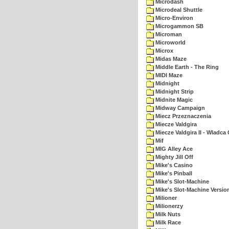
Microdash
Microdeal Shuttle
Micro-Environ
Microgammon SB
Microman
Microworld
Microx
Midas Maze
Middle Earth - The Ring
MIDI Maze
Midnight
Midnight Strip
Midnite Magic
Midway Campaign
Miecz Przeznaczenia
Miecze Valdgira
Miecze Valdgira II - Wladca
Mif
MIG Alley Ace
Mighty Jill Off
Mike's Casino
Mike's Pinball
Mike's Slot-Machine
Mike's Slot-Machine Version
Milioner
Milionerzy
Milk Nuts
Milk Race