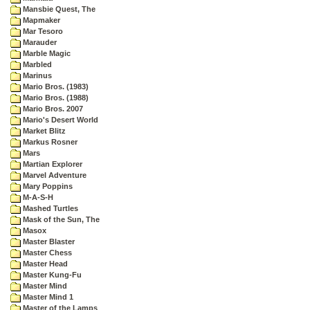
Mansbie Quest, The
Mapmaker
Mar Tesoro
Marauder
Marble Magic
Marbled
Marinus
Mario Bros. (1983)
Mario Bros. (1988)
Mario Bros. 2007
Mario's Desert World
Market Blitz
Markus Rosner
Mars
Martian Explorer
Marvel Adventure
Mary Poppins
M-A-S-H
Mashed Turtles
Mask of the Sun, The
Masox
Master Blaster
Master Chess
Master Head
Master Kung-Fu
Master Mind
Master Mind 1
Master of the Lamps