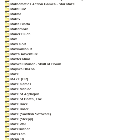
Mathematics Action Games - Star Maze
MathFun!
Matma
Matrix
Matta Blatta
Matterhorn
Mauer Fluch
Max
Maxi Golf
Maximillian B
Max's Adventure
Maxter Mind
Maxwell Manor - Skull of Doom
Mayska Dlazba
Maze
MAZE (FR)
Maze Games
Maze Maniac
Maze of Agdagon
Maze of Death, The
Maze Race
Maze Rider
Maze (Sawfish Software)
Maze (Sleepy)
Maze War
Mazerunner
Mazezam
Mean 18