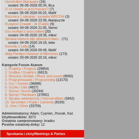
Uprościłem Starquake
(16)
ostatni: 05-08-2026 00:34, Bca
O co chodzi w grze Kasiarz?
(7)
ostatni: 05-08-2026 00:25, MaW
Rocznica 1 sierpnia - turówka WRCOH
(3)
ostatni: 04-08-2026 23:36, Ataripuzzle
Dungeon Crawler - AI (Fable)
(9)
ostatni: 04-08-2026 21:05, Nemo
Gry na Atari z pszczołami
(20)
ostatni: 04-08-2026 19:38, miker
Sprawa nowych płyt głównych Atari...
(71)
ostatni: 04-08-2026 19:18, tebe
Konsole z Lidla
(14)
ostatni: 04-08-2026 09:48, MaW
Aleja Pamięci / Avenue of Memories
(173)
ostatni: 03-08-2026 20:18, miker
Kategorie Forum Atarum
1. Projekty / Projects
(29854)
2. Grafika / Graphics
(6813)
3. Muzyka i dźwięk / Music and sound
(8055)
4. Programowanie / Programming
(13170)
5. Gry / Games
(36898)
6. Użytki / Utils
(4827)
7. Scena / Scene
(20244)
8. Sprzęt / Hardware
(27891)
9. Sprawy wewnętrzne / Internal affairs
(5842)
10. Sprzedam / Kupię / Zamienię
(8193)
11. Inne / Other
(33759)
Administratorzy:
Adam, Cyprian, Jhusak, Kaz
Użytkowników:
3073
Ostatnio zarejestrowany:
bradko
Postów ostatniej doby:
12
Spotkania i zloty/Meetings & Parties