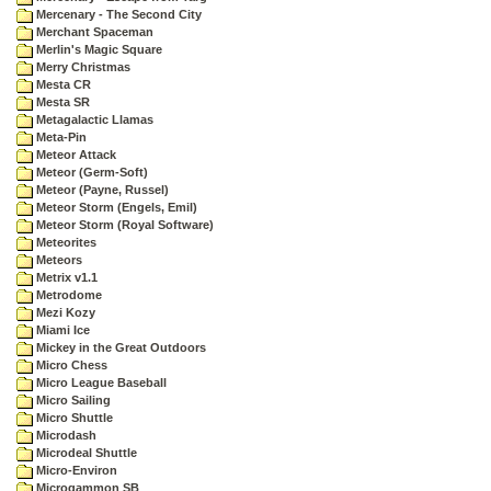
Mercenary - The Second City
Merchant Spaceman
Merlin's Magic Square
Merry Christmas
Mesta CR
Mesta SR
Metagalactic Llamas
Meta-Pin
Meteor Attack
Meteor (Germ-Soft)
Meteor (Payne, Russel)
Meteor Storm (Engels, Emil)
Meteor Storm (Royal Software)
Meteorites
Meteors
Metrix v1.1
Metrodome
Mezi Kozy
Miami Ice
Mickey in the Great Outdoors
Micro Chess
Micro League Baseball
Micro Sailing
Micro Shuttle
Microdash
Microdeal Shuttle
Micro-Environ
Microgammon SB