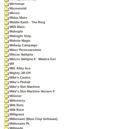
Microman
Microworld
Microx
Midas Maze
Middle Earth - The Ring
MIDI Maze
Midnight
Midnight Strip
Midnite Magic
Midway Campaign
Miecz Przeznaczenia
Miecze Valdgira
Miecze Valdgira II - Wladca Gor
Mif
MIG Alley Ace
Mighty Jill Off
Mike's Casino
Mike's Pinball
Mike's Slot-Machine
Mike's Slot-Machine Version II
Milioner
Milionerzy
Milk Nuts
Milk Race
Milligreen
Millionaire (Blue Chip Software)
Millionaire PL
Millipede