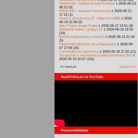
KWAS #40 - zabierzcie Atari Portfolio!
z 2026-06-23
08:12 (0)
KWAS #40 - naprawa retrosprzętu
z 2026-06-21
17:15 (1)
Sceny z demosceny #7 z Bigerem i MBR
z 2026-
06-19 22:08 (0)
Atari Floppy Image Toolkit
z 2026-06-17 13:51 (9)
Spotkanie online z grupą LST
z 2026-06-16 16:32
(16)
Recoil zintegrowany z macOS
z 2026-06-13 21:34
(5)
KWAS #40 odbędzie się w Katowicach
z 2026-06-
07 17:59 (25)
Commodore po atarowsku
z 2026-05-28 21:50 (21)
Urządzenie z rekordowo szybką transmisją SIO!
z
2026-05-24 20:57 (116)
«« nowsze
starsze »»
AtariOnline.pl na YouTube
Pomocnik/Helper