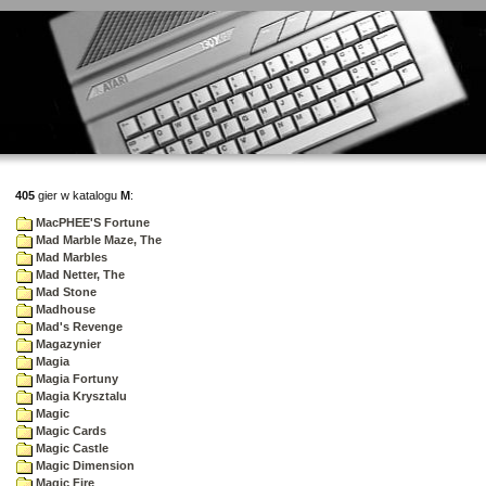
405
gier w katalogu
M
:
MacPHEE'S Fortune
Mad Marble Maze, The
Mad Marbles
Mad Netter, The
Mad Stone
Madhouse
Mad's Revenge
Magazynier
Magia
Magia Fortuny
Magia Krysztalu
Magic
Magic Cards
Magic Castle
Magic Dimension
Magic Fire