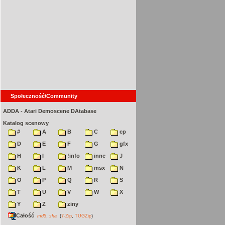
Społeczność/Community
ADDA - Atari Demoscene DAtabase
Katalog scenowy
#
A
B
C
cp
D
E
F
G
gfx
H
I
!info
inne
J
K
L
M
msx
N
O
P
Q
R
S
T
U
V
W
X
Y
Z
ziny
Całość
,
md5
sha
(
7-Zip
,
TUGZip
)