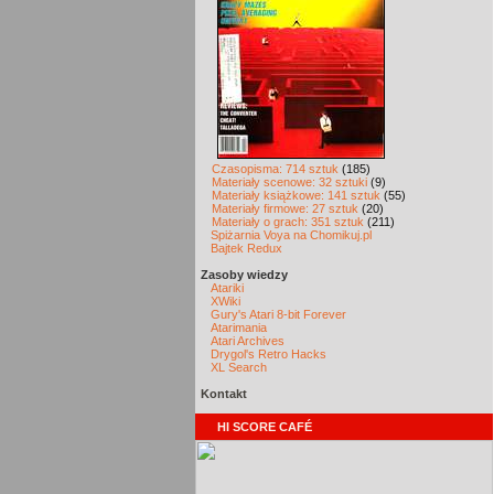
Czasopisma: 714 sztuk
(185)
Materiały scenowe: 32 sztuki
(9)
Materiały książkowe: 141 sztuk
(55)
Materiały firmowe: 27 sztuk
(20)
Materiały o grach: 351 sztuk
(211)
Spiżarnia Voya na Chomikuj.pl
Bajtek Redux
Zasoby wiedzy
Atariki
XWiki
Gury's Atari 8-bit Forever
Atarimania
Atari Archives
Drygol's Retro Hacks
XL Search
Kontakt
HI SCORE CAFÉ