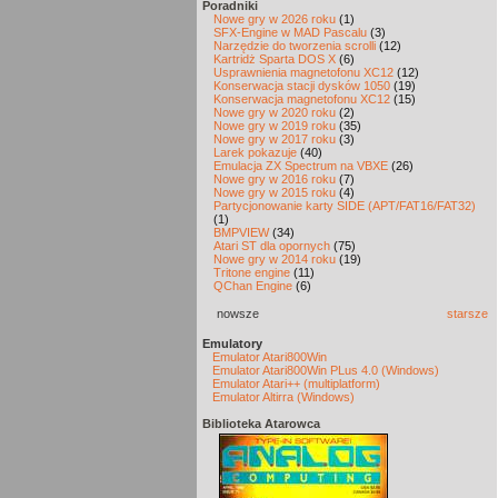
Poradniki
Nowe gry w 2026 roku
(1)
SFX-Engine w MAD Pascalu
(3)
Narzędzie do tworzenia scrolli
(12)
Kartridż Sparta DOS X
(6)
Usprawnienia magnetofonu XC12
(12)
Konserwacja stacji dysków 1050
(19)
Konserwacja magnetofonu XC12
(15)
Nowe gry w 2020 roku
(2)
Nowe gry w 2019 roku
(35)
Nowe gry w 2017 roku
(3)
Larek pokazuje
(40)
Emulacja ZX Spectrum na VBXE
(26)
Nowe gry w 2016 roku
(7)
Nowe gry w 2015 roku
(4)
Partycjonowanie karty SIDE (APT/FAT16/FAT32)
(1)
BMPVIEW
(34)
Atari ST dla opornych
(75)
Nowe gry w 2014 roku
(19)
Tritone engine
(11)
QChan Engine
(6)
nowsze
starsze
Emulatory
Emulator Atari800Win
Emulator Atari800Win PLus 4.0 (Windows)
Emulator Atari++ (multiplatform)
Emulator Altirra (Windows)
Biblioteka Atarowca