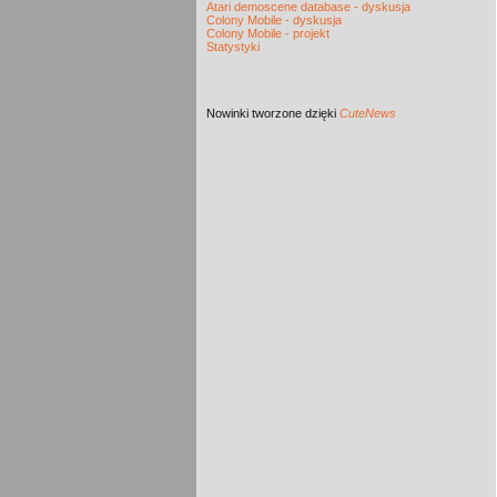
Atari demoscene database - dyskusja
Colony Mobile - dyskusja
Colony Mobile - projekt
Statystyki
Nowinki
tworzone dzięki
CuteNews