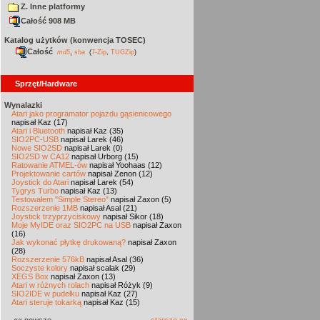
Z. Inne platformy
Całość 908 MB
Katalog użytków (konwencja TOSEC)
Całość
,
md5
sha
(
7-Zip
,
TUGZip
)
Sprzęt/Hardware
Wynalazki
Atari jako programator pojazdu gąsienicowego
napisał Kaz (17)
Atari i Bluetooth
napisał Kaz (35)
SIO2PC-USB
napisał Larek (46)
Nowe SIO2SD
napisał Larek (0)
SIO2SD w CA12
napisał Urborg (15)
Ratowanie ATMEL-ów
napisał Yoohaas (12)
Projektowanie cartów
napisał Zenon (12)
Joystick do Atari
napisał Larek (54)
Tygrys Turbo
napisał Kaz (13)
Testowałem "Simple Stereo"
napisał Zaxon (5)
Rozszerzenie 1MB
napisał Asal (21)
Joystick trzyprzyciskowy
napisał Sikor (18)
Moje MyIDE oraz SIO2PC na USB
napisał Zaxon
(16)
Jak wykonać płytkę drukowaną?
napisał Zaxon
(28)
Rozszerzenie 576kB
napisał Asal (36)
Soczyste kolory
napisał scalak (29)
XEGS Box
napisał Zaxon (13)
Atari w różnych rolach
napisał Różyk (9)
SIO2IDE w pudełku
napisał Kaz (27)
Atari steruje tokarką
napisał Kaz (15)