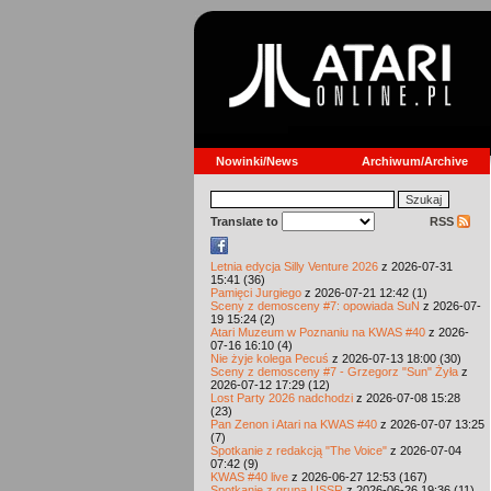
Nowinki/News
Archiwum/Archive
Translate to
RSS
Letnia edycja Silly Venture 2026
z 2026-07-31
15:41 (36)
Pamięci Jurgiego
z 2026-07-21 12:42 (1)
Sceny z demosceny #7: opowiada SuN
z 2026-07-
19 15:24 (2)
Atari Muzeum w Poznaniu na KWAS #40
z 2026-
07-16 16:10 (4)
Nie żyje kolega Pecuś
z 2026-07-13 18:00 (30)
Sceny z demosceny #7 - Grzegorz "Sun" Żyła
z
2026-07-12 17:29 (12)
Lost Party 2026 nadchodzi
z 2026-07-08 15:28
(23)
Pan Zenon i Atari na KWAS #40
z 2026-07-07 13:25
(7)
Spotkanie z redakcją "The Voice"
z 2026-07-04
07:42 (9)
KWAS #40 live
z 2026-06-27 12:53 (167)
Spotkanie z grupą USSR
z 2026-06-26 19:36 (11)