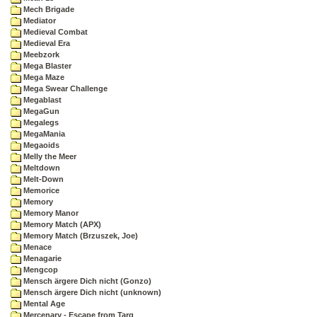
Mech Brigade
Mediator
Medieval Combat
Medieval Era
Meebzork
Mega Blaster
Mega Maze
Mega Swear Challenge
Megablast
MegaGun
Megalegs
MegaMania
Megaoids
Melly the Meer
Meltdown
Melt-Down
Memorice
Memory
Memory Manor
Memory Match (APX)
Memory Match (Brzuszek, Joe)
Menace
Menagarie
Mengcop
Mensch ärgere Dich nicht (Gonzo)
Mensch ärgere Dich nicht (unknown)
Mental Age
Mercenary - Escape from Targ