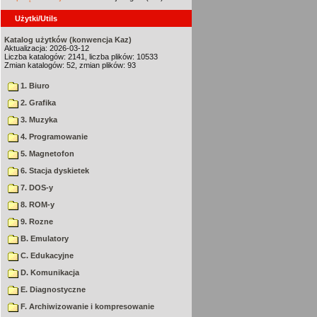
Użytki/Utils
Katalog użytków (konwencja Kaz)
Aktualizacja: 2026-03-12
Liczba katalogów: 2141, liczba plików: 10533
Zmian katalogów: 52, zmian plików: 93
1. Biuro
2. Grafika
3. Muzyka
4. Programowanie
5. Magnetofon
6. Stacja dyskietek
7. DOS-y
8. ROM-y
9. Rozne
B. Emulatory
C. Edukacyjne
D. Komunikacja
E. Diagnostyczne
F. Archiwizowanie i kompresowanie