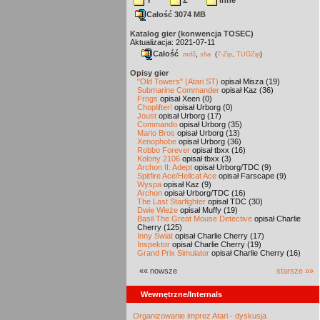
Y
Z
inne
Całość 3074 MB
Katalog gier (konwencja TOSEC)
Aktualizacja: 2021-07-11
Całość
,
md5
sha
(
7-Zip
,
TUGZip
)
Opisy gier
"Old Towers" (Atari ST)
opisał Misza (19)
Submarine Commander
opisał Kaz (36)
Frogs
opisał Xeen (0)
Choplifter!
opisał Urborg (0)
Joust
opisał Urborg (17)
Commando
opisał Urborg (35)
Mario Bros
opisał Urborg (13)
Xenophobe
opisał Urborg (36)
Robbo Forever
opisał tbxx (16)
Kolony 2106
opisał tbxx (3)
Archon II: Adept
opisał Urborg/TDC (9)
Spitfire Ace/Hellcat Ace
opisał Farscape (9)
Wyspa
opisał Kaz (9)
Archon
opisał Urborg/TDC (16)
The Last Starfighter
opisał TDC (30)
Dwie Wieże
opisał Muffy (19)
Basil The Great Mouse Detective
opisał Charlie
Cherry (125)
Inny Świat
opisał Charlie Cherry (17)
Inspektor
opisał Charlie Cherry (19)
Grand Prix Simulator
opisał Charlie Cherry (16)
«« nowsze
starsze »»
Wewnętrzne/Internals
Organizowanie imprez Atari - dyskusja