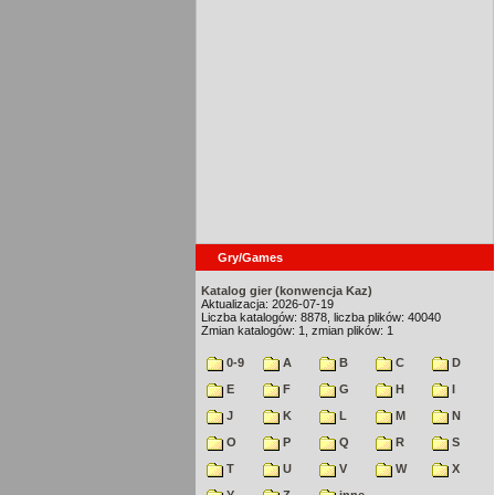
Gry/Games
Katalog gier (konwencja Kaz)
Aktualizacja: 2026-07-19
Liczba katalogów: 8878, liczba plików: 40040
Zmian katalogów: 1, zmian plików: 1
0-9
A
B
C
D
E
F
G
H
I
J
K
L
M
N
O
P
Q
R
S
T
U
V
W
X