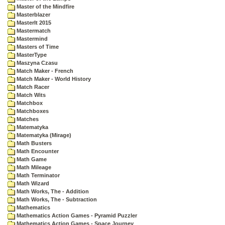
Master of the Mindfire
Masterblazer
MasterIt 2015
Mastermatch
Mastermind
Masters of Time
MasterType
Maszyna Czasu
Match Maker - French
Match Maker - World History
Match Racer
Match Wits
Matchbox
Matchboxes
Matches
Matematyka
Matematyka (Mirage)
Math Busters
Math Encounter
Math Game
Math Mileage
Math Terminator
Math Wizard
Math Works, The - Addition
Math Works, The - Subtraction
Mathematics
Mathematics Action Games - Pyramid Puzzler
Mathematics Action Games - Space Journey