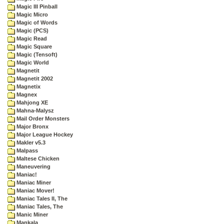
Magic III Pinball
Magic Micro
Magic of Words
Magic (PCS)
Magic Read
Magic Square
Magic (Tensoft)
Magic World
Magnetit
Magnetit 2002
Magnetix
Magnex
Mahjong XE
Mahna-Malysz
Mail Order Monsters
Major Bronx
Major League Hockey
Makler v5.3
Malpass
Maltese Chicken
Maneuvering
Maniac!
Maniac Miner
Maniac Mover!
Maniac Tales II, The
Maniac Tales, The
Manic Miner
Mankala