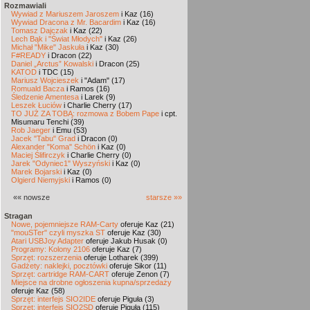
Rozmawiali
Wywiad z Mariuszem Jaroszem
i Kaz (16)
Wywiad Dracona z Mr. Bacardim
i Kaz (16)
Tomasz Dajczak
i Kaz (22)
Lech Bąk i "Świat Młodych"
i Kaz (26)
Michał "Mike" Jaskuła
i Kaz (30)
F#READY
i Dracon (22)
Daniel „Arctus” Kowalski
i Dracon (25)
KATOD
i TDC (15)
Mariusz Wojcieszek
i "Adam" (17)
Romuald Bacza
i Ramos (16)
Śledzenie Amentesa
i Larek (9)
Leszek Łuciów
i Charlie Cherry (17)
TO JUŻ ZA TOBĄ: rozmowa z Bobem Pape
i cpt.
Misumaru Tenchi (39)
Rob Jaeger
i Emu (53)
Jacek "Tabu" Grad
i Dracon (0)
Alexander "Koma" Schön
i Kaz (0)
Maciej Ślifirczyk
i Charlie Cherry (0)
Jarek "Odyniec1" Wyszyński
i Kaz (0)
Marek Bojarski
i Kaz (0)
Olgierd Niemyjski
i Ramos (0)
«« nowsze
starsze »»
Stragan
Nowe, pojemniejsze RAM-Carty
oferuje Kaz (21)
"mouSTer" czyli myszka ST
oferuje Kaz (30)
Atari USBJoy Adapter
oferuje Jakub Husak (0)
Programy: Kolony 2106
oferuje Kaz (7)
Sprzęt: rozszerzenia
oferuje Lotharek (399)
Gadżety: naklejki, pocztówki
oferuje Sikor (11)
Sprzęt: cartridge RAM-CART
oferuje Zenon (7)
Miejsce na drobne ogłoszenia kupna/sprzedaży
oferuje Kaz (58)
Sprzęt: interfejs SIO2IDE
oferuje Piguła (3)
Sprzęt: interfejs SIO2SD
oferuje Piguła (115)