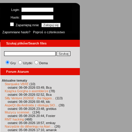
Login:
Hasło:
Zapamiętaj mnie
Zapomniane hasło?
Poproś o członkostwo
Szukaj plików/Search files
Gry
Użytki
Dema
Forum Atarum
Aktualne tematy
Starquake VBXE
(10)
ostatni: 06-08-2026 03:49, Bca
Książka Gorgha o asemblerze
(78)
ostatni: 06-08-2026 02:52, Bca
Silly Venture 2026SE - the bigges...
(113)
ostatni: 06-08-2026 00:48, tdc
AspeQt dla Androida z obsługą SIO...
(39)
ostatni: 05-08-2026 23:48, greblus
Muzycy scenowi...
(134)
ostatni: 05-08-2026 20:44, Foster
RMT hacking
(468)
ostatni: 05-08-2026 18:57, emkay
Narzędzie do ditheringu na Atari ...
(26)
ostatni: 05-08-2026 17:10, amarok