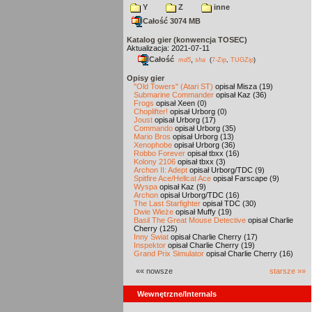
Y
Z
inne
Całość 3074 MB
Katalog gier (konwencja TOSEC)
Aktualizacja: 2021-07-11
Całość
,
md5
sha
(
7-Zip
,
TUGZip
)
Opisy gier
"Old Towers" (Atari ST)
opisał Misza (19)
Submarine Commander
opisał Kaz (36)
Frogs
opisał Xeen (0)
Choplifter!
opisał Urborg (0)
Joust
opisał Urborg (17)
Commando
opisał Urborg (35)
Mario Bros
opisał Urborg (13)
Xenophobe
opisał Urborg (36)
Robbo Forever
opisał tbxx (16)
Kolony 2106
opisał tbxx (3)
Archon II: Adept
opisał Urborg/TDC (9)
Spitfire Ace/Hellcat Ace
opisał Farscape (9)
Wyspa
opisał Kaz (9)
Archon
opisał Urborg/TDC (16)
The Last Starfighter
opisał TDC (30)
Dwie Wieże
opisał Muffy (19)
Basil The Great Mouse Detective
opisał Charlie
Cherry (125)
Inny Świat
opisał Charlie Cherry (17)
Inspektor
opisał Charlie Cherry (19)
Grand Prix Simulator
opisał Charlie Cherry (16)
«« nowsze
starsze »»
Wewnętrzne/Internals