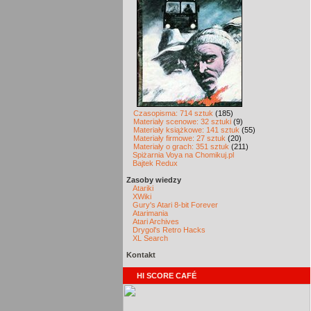
Czasopisma: 714 sztuk
(185)
Materiały scenowe: 32 sztuki
(9)
Materiały książkowe: 141 sztuk
(55)
Materiały firmowe: 27 sztuk
(20)
Materiały o grach: 351 sztuk
(211)
Spiżarnia Voya na Chomikuj.pl
Bajtek Redux
Zasoby wiedzy
Atariki
XWiki
Gury's Atari 8-bit Forever
Atarimania
Atari Archives
Drygol's Retro Hacks
XL Search
Kontakt
HI SCORE CAFÉ