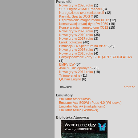
Poradniki
Nowe gry w 2026 roku
(1)
SFX-Engine w MAD Pascalu
(3)
Narzędzie do tworzenia scrolli
(12)
Kartridż Sparta DOS X
(6)
Usprawnienia magnetofonu XC12
(12)
Konserwacja stacji dysków 1050
(19)
Konserwacja magnetofonu XC12
(15)
Nowe gry w 2020 roku
(2)
Nowe gry w 2019 roku
(35)
Nowe gry w 2017 roku
(3)
Larek pokazuje
(40)
Emulacja ZX Spectrum na VBXE
(26)
Nowe gry w 2016 roku
(7)
Nowe gry w 2015 roku
(4)
Partycjonowanie karty SIDE (APT/FAT16/FAT32)
(1)
BMPVIEW
(34)
Atari ST dla opornych
(75)
Nowe gry w 2014 roku
(19)
Tritone engine
(11)
QChan Engine
(6)
nowsze
starsze
Emulatory
Emulator Atari800Win
Emulator Atari800Win PLus 4.0 (Windows)
Emulator Atari++ (multiplatform)
Emulator Altirra (Windows)
Biblioteka Atarowca