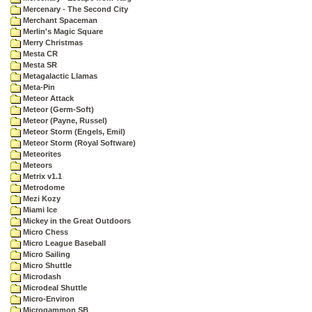
Mercenary - The Second City
Merchant Spaceman
Merlin's Magic Square
Merry Christmas
Mesta CR
Mesta SR
Metagalactic Llamas
Meta-Pin
Meteor Attack
Meteor (Germ-Soft)
Meteor (Payne, Russel)
Meteor Storm (Engels, Emil)
Meteor Storm (Royal Software)
Meteorites
Meteors
Metrix v1.1
Metrodome
Mezi Kozy
Miami Ice
Mickey in the Great Outdoors
Micro Chess
Micro League Baseball
Micro Sailing
Micro Shuttle
Microdash
Microdeal Shuttle
Micro-Environ
Microgammon SB