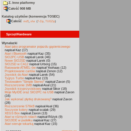
Z. Inne platformy
Całość 908 MB
Katalog użytków (konwencja TOSEC)
Całość
,
md5
sha
(
7-Zip
,
TUGZip
)
Sprzęt/Hardware
Wynalazki
Atari jako programator pojazdu gąsienicowego
napisał Kaz (17)
Atari i Bluetooth
napisał Kaz (35)
SIO2PC-USB
napisał Larek (46)
Nowe SIO2SD
napisał Larek (0)
SIO2SD w CA12
napisał Urborg (15)
Ratowanie ATMEL-ów
napisał Yoohaas (12)
Projektowanie cartów
napisał Zenon (12)
Joystick do Atari
napisał Larek (54)
Tygrys Turbo
napisał Kaz (13)
Testowałem "Simple Stereo"
napisał Zaxon (5)
Rozszerzenie 1MB
napisał Asal (21)
Joystick trzyprzyciskowy
napisał Sikor (18)
Moje MyIDE oraz SIO2PC na USB
napisał Zaxon
(16)
Jak wykonać płytkę drukowaną?
napisał Zaxon
(28)
Rozszerzenie 576kB
napisał Asal (36)
Soczyste kolory
napisał scalak (29)
XEGS Box
napisał Zaxon (13)
Atari w różnych rolach
napisał Różyk (9)
SIO2IDE w pudełku
napisał Kaz (27)
Atari steruje tokarką
napisał Kaz (15)