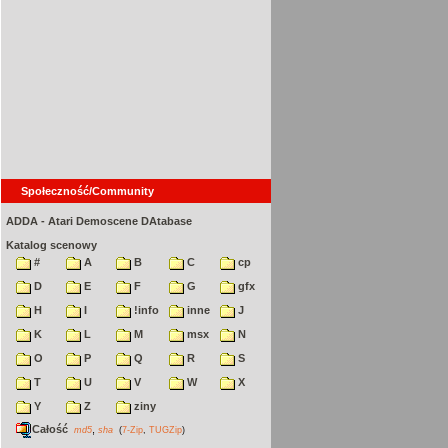
Społeczność/Community
ADDA - Atari Demoscene DAtabase
Katalog scenowy
#
A
B
C
cp
D
E
F
G
gfx
H
I
!info
inne
J
K
L
M
msx
N
O
P
Q
R
S
T
U
V
W
X
Y
Z
ziny
Całość
,
md5
sha
(
7-Zip
,
TUGZip
)