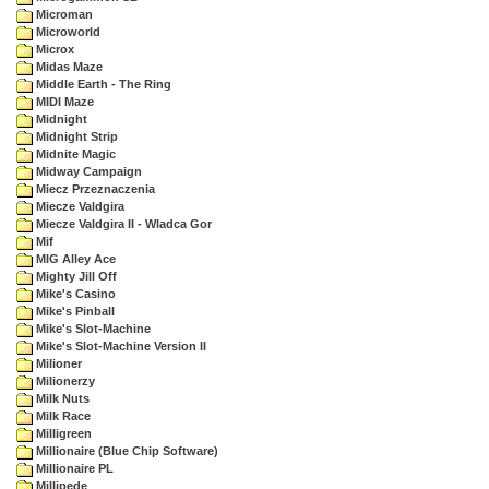
Microman
Microworld
Microx
Midas Maze
Middle Earth - The Ring
MIDI Maze
Midnight
Midnight Strip
Midnite Magic
Midway Campaign
Miecz Przeznaczenia
Miecze Valdgira
Miecze Valdgira II - Wladca Gor
Mif
MIG Alley Ace
Mighty Jill Off
Mike's Casino
Mike's Pinball
Mike's Slot-Machine
Mike's Slot-Machine Version II
Milioner
Milionerzy
Milk Nuts
Milk Race
Milligreen
Millionaire (Blue Chip Software)
Millionaire PL
Millipede