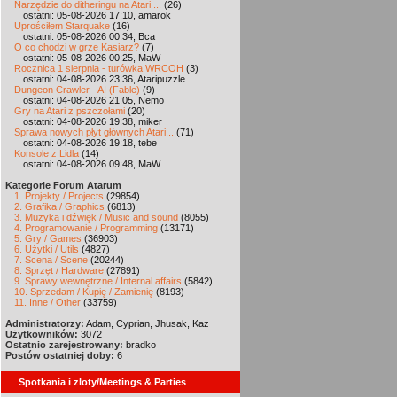
Narzędzie do ditheringu na Atari ...
(26)
ostatni: 05-08-2026 17:10, amarok
Uprościłem Starquake
(16)
ostatni: 05-08-2026 00:34, Bca
O co chodzi w grze Kasiarz?
(7)
ostatni: 05-08-2026 00:25, MaW
Rocznica 1 sierpnia - turówka WRCOH
(3)
ostatni: 04-08-2026 23:36, Ataripuzzle
Dungeon Crawler - AI (Fable)
(9)
ostatni: 04-08-2026 21:05, Nemo
Gry na Atari z pszczołami
(20)
ostatni: 04-08-2026 19:38, miker
Sprawa nowych płyt głównych Atari...
(71)
ostatni: 04-08-2026 19:18, tebe
Konsole z Lidla
(14)
ostatni: 04-08-2026 09:48, MaW
Kategorie Forum Atarum
1. Projekty / Projects
(29854)
2. Grafika / Graphics
(6813)
3. Muzyka i dźwięk / Music and sound
(8055)
4. Programowanie / Programming
(13171)
5. Gry / Games
(36903)
6. Użytki / Utils
(4827)
7. Scena / Scene
(20244)
8. Sprzęt / Hardware
(27891)
9. Sprawy wewnętrzne / Internal affairs
(5842)
10. Sprzedam / Kupię / Zamienię
(8193)
11. Inne / Other
(33759)
Administratorzy:
Adam, Cyprian, Jhusak, Kaz
Użytkowników:
3072
Ostatnio zarejestrowany:
bradko
Postów ostatniej doby:
6
Spotkania i zloty/Meetings & Parties