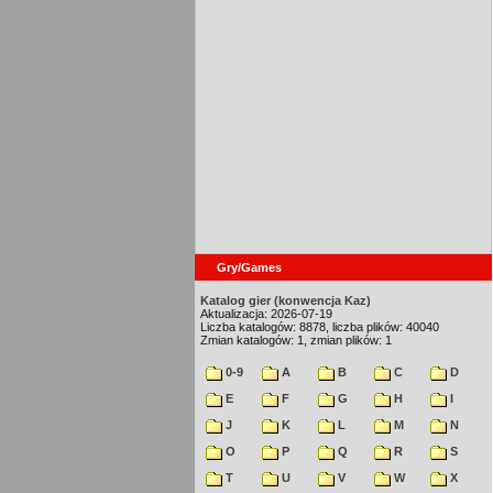
Gry/Games
Katalog gier (konwencja Kaz)
Aktualizacja: 2026-07-19
Liczba katalogów: 8878, liczba plików: 40040
Zmian katalogów: 1, zmian plików: 1
0-9
A
B
C
D
E
F
G
H
I
J
K
L
M
N
O
P
Q
R
S
T
U
V
W
X