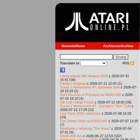
Nowinki/News
Archiwum/Archive
Translate to
RSS
Letnia edycja Silly Venture 2026
z 2026-07-31
15:41 (36)
Pamięci Jurgiego
z 2026-07-21 12:42 (1)
Sceny z demosceny #7: opowiada SuN
z 2026-07-
19 15:24 (2)
Atari Muzeum w Poznaniu na KWAS #40
z 2026-
07-16 16:10 (4)
Nie żyje kolega Pecuś
z 2026-07-13 18:00 (30)
Sceny z demosceny #7 - Grzegorz "Sun" Żyła
z
2026-07-12 17:29 (12)
Lost Party 2026 nadchodzi
z 2026-07-08 15:28
(23)
Pan Zenon i Atari na KWAS #40
z 2026-07-07 13:25
(7)
Spotkanie z redakcją "The Voice"
z 2026-07-04
07:42 (9)
KWAS #40 live
z 2026-06-27 12:53 (167)
Spotkanie z grupą USSR
z 2026-06-26 19:36 (11)