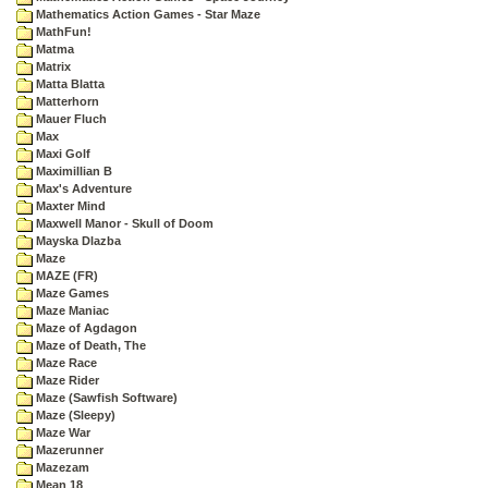
Mathematics Action Games - Star Maze
MathFun!
Matma
Matrix
Matta Blatta
Matterhorn
Mauer Fluch
Max
Maxi Golf
Maximillian B
Max's Adventure
Maxter Mind
Maxwell Manor - Skull of Doom
Mayska Dlazba
Maze
MAZE (FR)
Maze Games
Maze Maniac
Maze of Agdagon
Maze of Death, The
Maze Race
Maze Rider
Maze (Sawfish Software)
Maze (Sleepy)
Maze War
Mazerunner
Mazezam
Mean 18