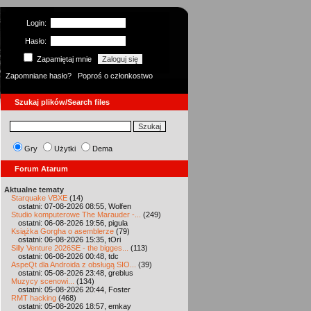
Login:
Hasło:
Zapamiętaj mnie
Zapomniane hasło?
Poproś o członkostwo
Szukaj plików/Search files
Gry
Użytki
Dema
Forum Atarum
Aktualne tematy
Starquake VBXE
(14)
ostatni: 07-08-2026 08:55, Wolfen
Studio komputerowe The Marauder -...
(249)
ostatni: 06-08-2026 19:56, pigula
Książka Gorgha o asemblerze
(79)
ostatni: 06-08-2026 15:35, tOri
Silly Venture 2026SE - the bigges...
(113)
ostatni: 06-08-2026 00:48, tdc
AspeQt dla Androida z obsługą SIO...
(39)
ostatni: 05-08-2026 23:48, greblus
Muzycy scenowi...
(134)
ostatni: 05-08-2026 20:44, Foster
RMT hacking
(468)
ostatni: 05-08-2026 18:57, emkay