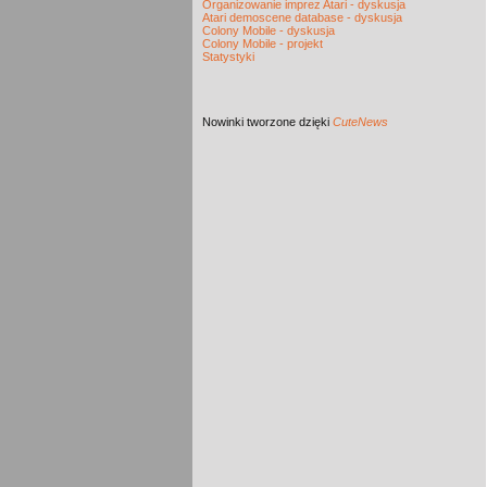
Organizowanie imprez Atari - dyskusja
Atari demoscene database - dyskusja
Colony Mobile - dyskusja
Colony Mobile - projekt
Statystyki
Nowinki
tworzone dzięki
CuteNews