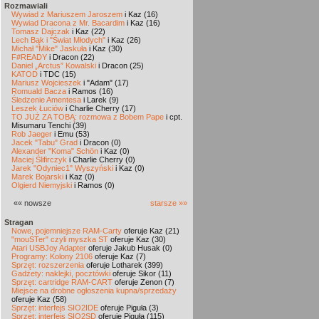
Rozmawiali
Wywiad z Mariuszem Jaroszem
i Kaz (16)
Wywiad Dracona z Mr. Bacardim
i Kaz (16)
Tomasz Dajczak
i Kaz (22)
Lech Bąk i "Świat Młodych"
i Kaz (26)
Michał "Mike" Jaskuła
i Kaz (30)
F#READY
i Dracon (22)
Daniel „Arctus” Kowalski
i Dracon (25)
KATOD
i TDC (15)
Mariusz Wojcieszek
i "Adam" (17)
Romuald Bacza
i Ramos (16)
Śledzenie Amentesa
i Larek (9)
Leszek Łuciów
i Charlie Cherry (17)
TO JUŻ ZA TOBĄ: rozmowa z Bobem Pape
i cpt.
Misumaru Tenchi (39)
Rob Jaeger
i Emu (53)
Jacek "Tabu" Grad
i Dracon (0)
Alexander "Koma" Schön
i Kaz (0)
Maciej Ślifirczyk
i Charlie Cherry (0)
Jarek "Odyniec1" Wyszyński
i Kaz (0)
Marek Bojarski
i Kaz (0)
Olgierd Niemyjski
i Ramos (0)
«« nowsze
starsze »»
Stragan
Nowe, pojemniejsze RAM-Carty
oferuje Kaz (21)
"mouSTer" czyli myszka ST
oferuje Kaz (30)
Atari USBJoy Adapter
oferuje Jakub Husak (0)
Programy: Kolony 2106
oferuje Kaz (7)
Sprzęt: rozszerzenia
oferuje Lotharek (399)
Gadżety: naklejki, pocztówki
oferuje Sikor (11)
Sprzęt: cartridge RAM-CART
oferuje Zenon (7)
Miejsce na drobne ogłoszenia kupna/sprzedaży
oferuje Kaz (58)
Sprzęt: interfejs SIO2IDE
oferuje Piguła (3)
Sprzęt: interfejs SIO2SD
oferuje Piguła (115)