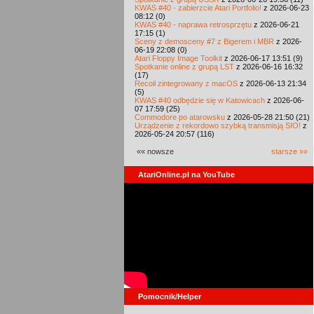
KWAS #40 - zabierzcie Atari Portfolio!
z 2026-06-23
08:12 (0)
KWAS #40 - naprawa retrosprzętu
z 2026-06-21
17:15 (1)
Sceny z demosceny #7 z Bigerem i MBR
z 2026-
06-19 22:08 (0)
Atari Floppy Image Toolkit
z 2026-06-17 13:51 (9)
Spotkanie online z grupą LST
z 2026-06-16 16:32
(17)
Recoil zintegrowany z macOS
z 2026-06-13 21:34
(5)
KWAS #40 odbędzie się w Katowicach
z 2026-06-
07 17:59 (25)
Commodore po atarowsku
z 2026-05-28 21:50 (21)
Urządzenie z rekordowo szybką transmisją SIO!
z
2026-05-24 20:57 (116)
«« nowsze
starsze »»
AtariOnline.pl na YouTube
Pomocnik/Helper