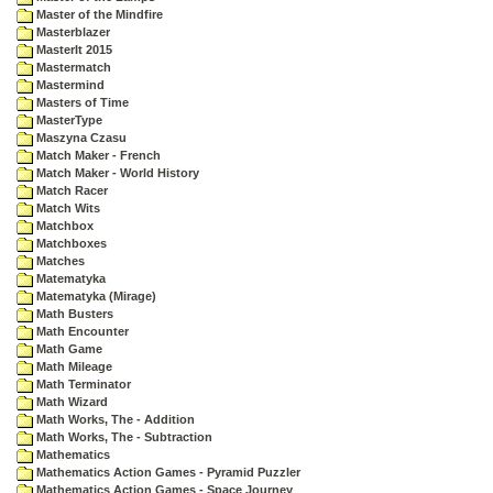
Master of the Mindfire
Masterblazer
MasterIt 2015
Mastermatch
Mastermind
Masters of Time
MasterType
Maszyna Czasu
Match Maker - French
Match Maker - World History
Match Racer
Match Wits
Matchbox
Matchboxes
Matches
Matematyka
Matematyka (Mirage)
Math Busters
Math Encounter
Math Game
Math Mileage
Math Terminator
Math Wizard
Math Works, The - Addition
Math Works, The - Subtraction
Mathematics
Mathematics Action Games - Pyramid Puzzler
Mathematics Action Games - Space Journey