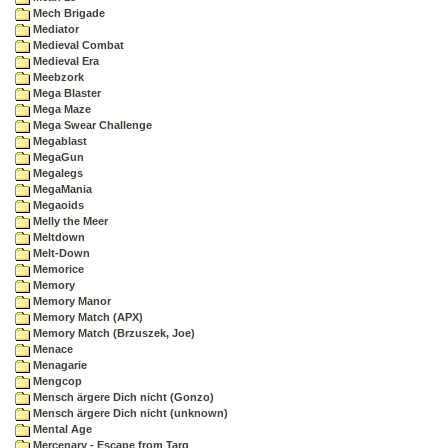
Mech Brigade
Mediator
Medieval Combat
Medieval Era
Meebzork
Mega Blaster
Mega Maze
Mega Swear Challenge
Megablast
MegaGun
Megalegs
MegaMania
Megaoids
Melly the Meer
Meltdown
Melt-Down
Memorice
Memory
Memory Manor
Memory Match (APX)
Memory Match (Brzuszek, Joe)
Menace
Menagarie
Mengcop
Mensch ärgere Dich nicht (Gonzo)
Mensch ärgere Dich nicht (unknown)
Mental Age
Mercenary - Escape from Targ