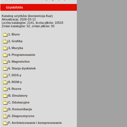
Użytki/Utils
Katalog użytków (konwencja Kaz)
Aktualizacja: 2026-03-12
Liczba katalogów: 2141, liczba plików: 10533
Zmian katalogów: 52, zmian plików: 93
1. Biuro
2. Grafika
3. Muzyka
4. Programowanie
5. Magnetofon
6. Stacja dyskietek
7. DOS-y
8. ROM-y
9. Rozne
B. Emulatory
C. Edukacyjne
D. Komunikacja
E. Diagnostyczne
F. Archiwizowanie i kompresowanie