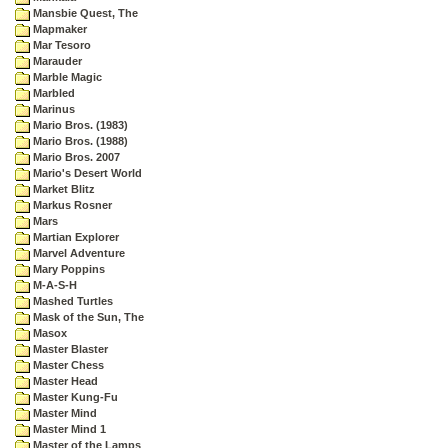
Mansbie Quest, The
Mapmaker
Mar Tesoro
Marauder
Marble Magic
Marbled
Marinus
Mario Bros. (1983)
Mario Bros. (1988)
Mario Bros. 2007
Mario's Desert World
Market Blitz
Markus Rosner
Mars
Martian Explorer
Marvel Adventure
Mary Poppins
M-A-S-H
Mashed Turtles
Mask of the Sun, The
Masox
Master Blaster
Master Chess
Master Head
Master Kung-Fu
Master Mind
Master Mind 1
Master of the Lamps