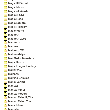
Magic III Pinball
Magic Micro
Magic of Words
Magic (PCS)
Magic Read
Magic Square
Magic (Tensoft)
Magic World
Magnetit
Magnetit 2002
Magnetix
Magnex
Mahjong XE
Mahna-Malysz
Mail Order Monsters
Major Bronx
Major League Hockey
Makler v5.3
Malpass
Maltese Chicken
Maneuvering
Maniac!
Maniac Miner
Maniac Mover!
Maniac Tales II, The
Maniac Tales, The
Manic Miner
Mankala