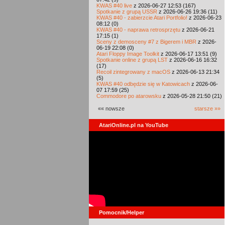
KWAS #40 live
z 2026-06-27 12:53 (167)
Spotkanie z grupą USSR
z 2026-06-26 19:36 (11)
KWAS #40 - zabierzcie Atari Portfolio!
z 2026-06-23
08:12 (0)
KWAS #40 - naprawa retrosprzętu
z 2026-06-21
17:15 (1)
Sceny z demosceny #7 z Bigerem i MBR
z 2026-
06-19 22:08 (0)
Atari Floppy Image Toolkit
z 2026-06-17 13:51 (9)
Spotkanie online z grupą LST
z 2026-06-16 16:32
(17)
Recoil zintegrowany z macOS
z 2026-06-13 21:34
(5)
KWAS #40 odbędzie się w Katowicach
z 2026-06-
07 17:59 (25)
Commodore po atarowsku
z 2026-05-28 21:50 (21)
«« nowsze
starsze »»
AtariOnline.pl na YouTube
Pomocnik/Helper