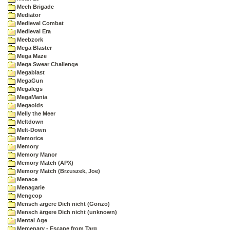
Mech Brigade
Mediator
Medieval Combat
Medieval Era
Meebzork
Mega Blaster
Mega Maze
Mega Swear Challenge
Megablast
MegaGun
Megalegs
MegaMania
Megaoids
Melly the Meer
Meltdown
Melt-Down
Memorice
Memory
Memory Manor
Memory Match (APX)
Memory Match (Brzuszek, Joe)
Menace
Menagarie
Mengcop
Mensch ärgere Dich nicht (Gonzo)
Mensch ärgere Dich nicht (unknown)
Mental Age
Mercenary - Escape from Targ