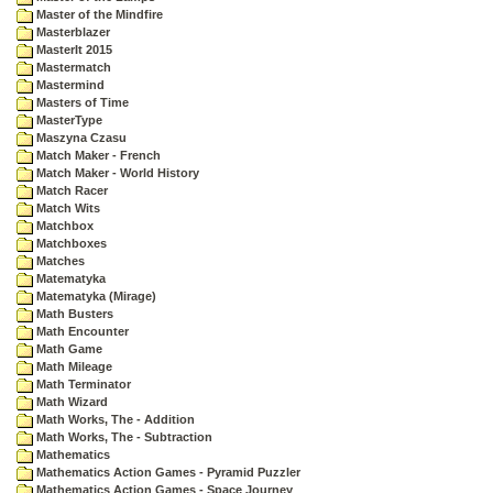
Master of the Mindfire
Masterblazer
MasterIt 2015
Mastermatch
Mastermind
Masters of Time
MasterType
Maszyna Czasu
Match Maker - French
Match Maker - World History
Match Racer
Match Wits
Matchbox
Matchboxes
Matches
Matematyka
Matematyka (Mirage)
Math Busters
Math Encounter
Math Game
Math Mileage
Math Terminator
Math Wizard
Math Works, The - Addition
Math Works, The - Subtraction
Mathematics
Mathematics Action Games - Pyramid Puzzler
Mathematics Action Games - Space Journey