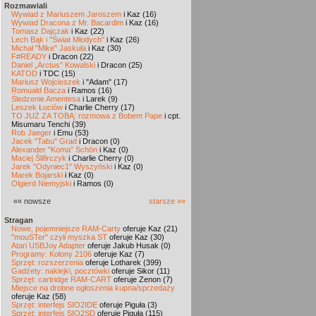
Rozmawiali
Wywiad z Mariuszem Jaroszem
i Kaz (16)
Wywiad Dracona z Mr. Bacardim
i Kaz (16)
Tomasz Dajczak
i Kaz (22)
Lech Bąk i "Świat Młodych"
i Kaz (26)
Michał "Mike" Jaskuła
i Kaz (30)
F#READY
i Dracon (22)
Daniel „Arctus” Kowalski
i Dracon (25)
KATOD
i TDC (15)
Mariusz Wojcieszek
i "Adam" (17)
Romuald Bacza
i Ramos (16)
Śledzenie Amentesa
i Larek (9)
Leszek Łuciów
i Charlie Cherry (17)
TO JUŻ ZA TOBĄ: rozmowa z Bobem Pape
i cpt.
Misumaru Tenchi (39)
Rob Jaeger
i Emu (53)
Jacek "Tabu" Grad
i Dracon (0)
Alexander "Koma" Schön
i Kaz (0)
Maciej Ślifirczyk
i Charlie Cherry (0)
Jarek "Odyniec1" Wyszyński
i Kaz (0)
Marek Bojarski
i Kaz (0)
Olgierd Niemyjski
i Ramos (0)
«« nowsze
starsze »»
Stragan
Nowe, pojemniejsze RAM-Carty
oferuje Kaz (21)
"mouSTer" czyli myszka ST
oferuje Kaz (30)
Atari USBJoy Adapter
oferuje Jakub Husak (0)
Programy: Kolony 2106
oferuje Kaz (7)
Sprzęt: rozszerzenia
oferuje Lotharek (399)
Gadżety: naklejki, pocztówki
oferuje Sikor (11)
Sprzęt: cartridge RAM-CART
oferuje Zenon (7)
Miejsce na drobne ogłoszenia kupna/sprzedaży
oferuje Kaz (58)
Sprzęt: interfejs SIO2IDE
oferuje Piguła (3)
Sprzęt: interfejs SIO2SD
oferuje Piguła (115)