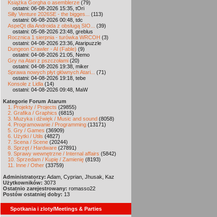
Książka Gorgha o asemblerze
(79)
ostatni: 06-08-2026 15:35, tOri
Silly Venture 2026SE - the bigges...
(113)
ostatni: 06-08-2026 00:48, tdc
AspeQt dla Androida z obsługą SIO...
(39)
ostatni: 05-08-2026 23:48, greblus
Rocznica 1 sierpnia - turówka WRCOH
(3)
ostatni: 04-08-2026 23:36, Ataripuzzle
Dungeon Crawler - AI (Fable)
(9)
ostatni: 04-08-2026 21:05, Nemo
Gry na Atari z pszczołami
(20)
ostatni: 04-08-2026 19:38, miker
Sprawa nowych płyt głównych Atari...
(71)
ostatni: 04-08-2026 19:18, tebe
Konsole z Lidla
(14)
ostatni: 04-08-2026 09:48, MaW
Kategorie Forum Atarum
1. Projekty / Projects
(29855)
2. Grafika / Graphics
(6815)
3. Muzyka i dźwięk / Music and sound
(8058)
4. Programowanie / Programming
(13171)
5. Gry / Games
(36909)
6. Użytki / Utils
(4827)
7. Scena / Scene
(20244)
8. Sprzęt / Hardware
(27891)
9. Sprawy wewnętrzne / Internal affairs
(5842)
10. Sprzedam / Kupię / Zamienię
(8193)
11. Inne / Other
(33759)
Administratorzy:
Adam, Cyprian, Jhusak, Kaz
Użytkowników:
3073
Ostatnio zarejestrowany:
romasso22
Postów ostatniej doby:
13
Spotkania i zloty/Meetings & Parties