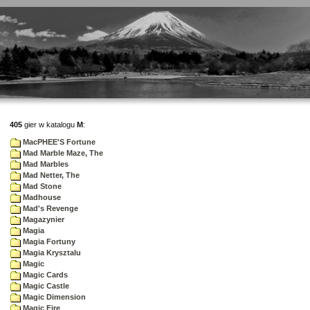
405
gier w katalogu
M
:
MacPHEE'S Fortune
Mad Marble Maze, The
Mad Marbles
Mad Netter, The
Mad Stone
Madhouse
Mad's Revenge
Magazynier
Magia
Magia Fortuny
Magia Krysztalu
Magic
Magic Cards
Magic Castle
Magic Dimension
Magic Fire