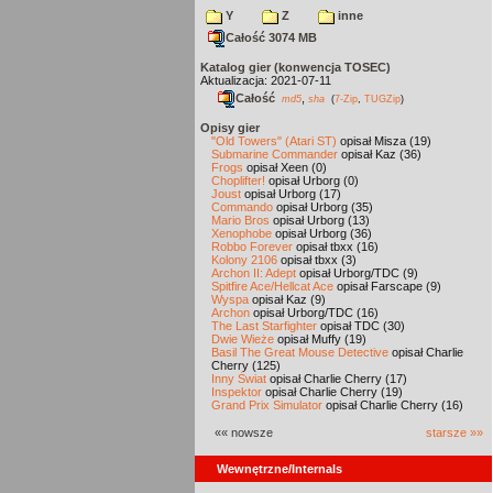
Y
Z
inne
Całość 3074 MB
Katalog gier (konwencja TOSEC)
Aktualizacja: 2021-07-11
Całość
,
md5
sha
(
7-Zip
,
TUGZip
)
Opisy gier
"Old Towers" (Atari ST)
opisał Misza (19)
Submarine Commander
opisał Kaz (36)
Frogs
opisał Xeen (0)
Choplifter!
opisał Urborg (0)
Joust
opisał Urborg (17)
Commando
opisał Urborg (35)
Mario Bros
opisał Urborg (13)
Xenophobe
opisał Urborg (36)
Robbo Forever
opisał tbxx (16)
Kolony 2106
opisał tbxx (3)
Archon II: Adept
opisał Urborg/TDC (9)
Spitfire Ace/Hellcat Ace
opisał Farscape (9)
Wyspa
opisał Kaz (9)
Archon
opisał Urborg/TDC (16)
The Last Starfighter
opisał TDC (30)
Dwie Wieże
opisał Muffy (19)
Basil The Great Mouse Detective
opisał Charlie
Cherry (125)
Inny Świat
opisał Charlie Cherry (17)
Inspektor
opisał Charlie Cherry (19)
Grand Prix Simulator
opisał Charlie Cherry (16)
«« nowsze
starsze »»
Wewnętrzne/Internals