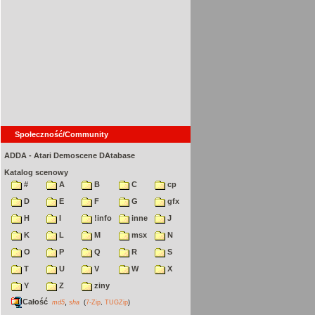
Społeczność/Community
ADDA - Atari Demoscene DAtabase
Katalog scenowy
#
A
B
C
cp
D
E
F
G
gfx
H
I
!info
inne
J
K
L
M
msx
N
O
P
Q
R
S
T
U
V
W
X
Y
Z
ziny
Całość
,
md5
sha
(
7-Zip
,
TUGZip
)