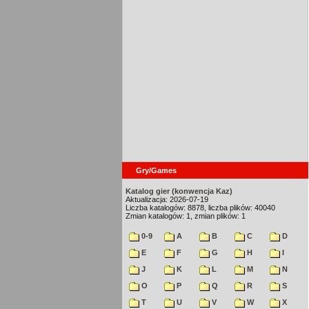
Gry/Games
Katalog gier (konwencja Kaz)
Aktualizacja: 2026-07-19
Liczba katalogów: 8878, liczba plików: 40040
Zmian katalogów: 1, zmian plików: 1
0-9
A
B
C
D
E
F
G
H
I
J
K
L
M
N
O
P
Q
R
S
T
U
V
W
X