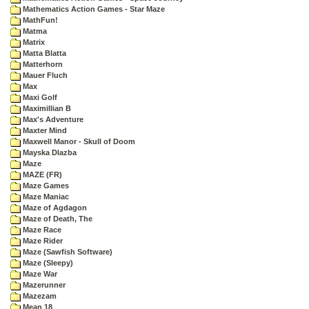
Mathematics Action Games - Star Maze
MathFun!
Matma
Matrix
Matta Blatta
Matterhorn
Mauer Fluch
Max
Maxi Golf
Maximillian B
Max's Adventure
Maxter Mind
Maxwell Manor - Skull of Doom
Mayska Dlazba
Maze
MAZE (FR)
Maze Games
Maze Maniac
Maze of Agdagon
Maze of Death, The
Maze Race
Maze Rider
Maze (Sawfish Software)
Maze (Sleepy)
Maze War
Mazerunner
Mazezam
Mean 18