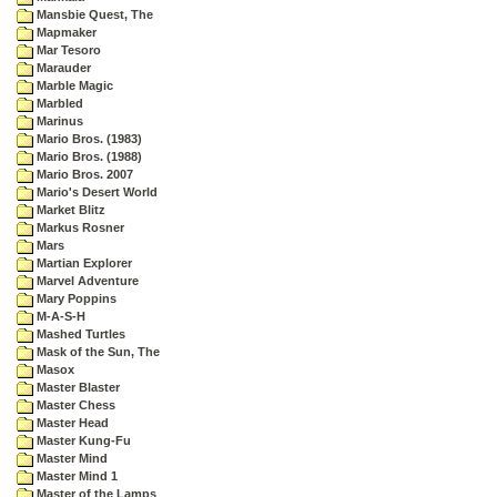
Mansbie Quest, The
Mapmaker
Mar Tesoro
Marauder
Marble Magic
Marbled
Marinus
Mario Bros. (1983)
Mario Bros. (1988)
Mario Bros. 2007
Mario's Desert World
Market Blitz
Markus Rosner
Mars
Martian Explorer
Marvel Adventure
Mary Poppins
M-A-S-H
Mashed Turtles
Mask of the Sun, The
Masox
Master Blaster
Master Chess
Master Head
Master Kung-Fu
Master Mind
Master Mind 1
Master of the Lamps