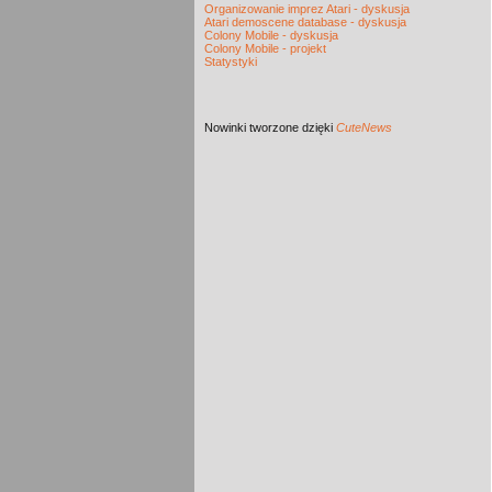
Organizowanie imprez Atari - dyskusja
Atari demoscene database - dyskusja
Colony Mobile - dyskusja
Colony Mobile - projekt
Statystyki
Nowinki
tworzone dzięki
CuteNews