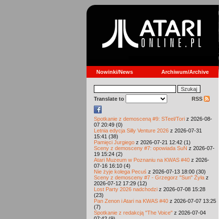
Nowinki/News
Archiwum/Archive
Translate to
RSS
Spotkanie z demosceną #9: STeel/Tori
z 2026-08-
07 20:49 (0)
Letnia edycja Silly Venture 2026
z 2026-07-31
15:41 (38)
Pamięci Jurgiego
z 2026-07-21 12:42 (1)
Sceny z demosceny #7: opowiada SuN
z 2026-07-
19 15:24 (2)
Atari Muzeum w Poznaniu na KWAS #40
z 2026-
07-16 16:10 (4)
Nie żyje kolega Pecuś
z 2026-07-13 18:00 (30)
Sceny z demosceny #7 - Grzegorz "Sun" Żyła
z
2026-07-12 17:29 (12)
Lost Party 2026 nadchodzi
z 2026-07-08 15:28
(23)
Pan Zenon i Atari na KWAS #40
z 2026-07-07 13:25
(7)
Spotkanie z redakcją "The Voice"
z 2026-07-04
07:42 (9)