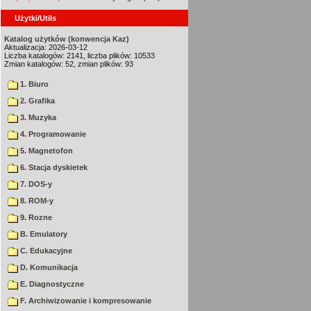
Użytki/Utils
Katalog użytków (konwencja Kaz)
Aktualizacja: 2026-03-12
Liczba katalogów: 2141, liczba plików: 10533
Zmian katalogów: 52, zmian plików: 93
1. Biuro
2. Grafika
3. Muzyka
4. Programowanie
5. Magnetofon
6. Stacja dyskietek
7. DOS-y
8. ROM-y
9. Rozne
B. Emulatory
C. Edukacyjne
D. Komunikacja
E. Diagnostyczne
F. Archiwizowanie i kompresowanie