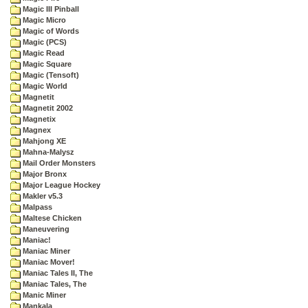
Magic III Pinball
Magic Micro
Magic of Words
Magic (PCS)
Magic Read
Magic Square
Magic (Tensoft)
Magic World
Magnetit
Magnetit 2002
Magnetix
Magnex
Mahjong XE
Mahna-Malysz
Mail Order Monsters
Major Bronx
Major League Hockey
Makler v5.3
Malpass
Maltese Chicken
Maneuvering
Maniac!
Maniac Miner
Maniac Mover!
Maniac Tales II, The
Maniac Tales, The
Manic Miner
Mankala