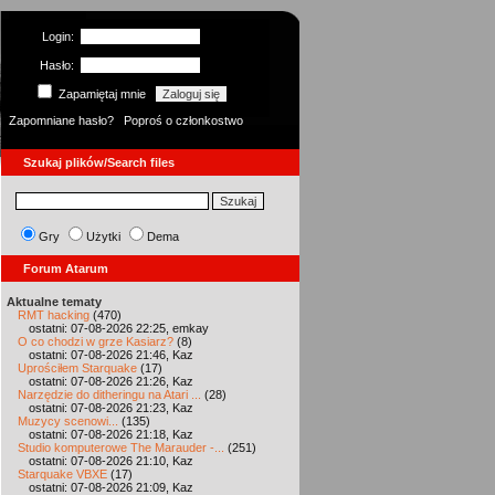
Login:
Hasło:
Zapamiętaj mnie
Zapomniane hasło?
Poproś o członkostwo
Szukaj plików/Search files
Gry
Użytki
Dema
Forum Atarum
Aktualne tematy
RMT hacking
(470)
ostatni: 07-08-2026 22:25, emkay
O co chodzi w grze Kasiarz?
(8)
ostatni: 07-08-2026 21:46, Kaz
Uprościłem Starquake
(17)
ostatni: 07-08-2026 21:26, Kaz
Narzędzie do ditheringu na Atari ...
(28)
ostatni: 07-08-2026 21:23, Kaz
Muzycy scenowi...
(135)
ostatni: 07-08-2026 21:18, Kaz
Studio komputerowe The Marauder -...
(251)
ostatni: 07-08-2026 21:10, Kaz
Starquake VBXE
(17)
ostatni: 07-08-2026 21:09, Kaz