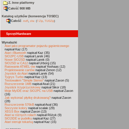
Z. Inne platformy
Całość 908 MB
Katalog użytków (konwencja TOSEC)
Całość
,
md5
sha
(
7-Zip
,
TUGZip
)
Sprzęt/Hardware
Wynalazki
Atari jako programator pojazdu gąsienicowego
napisał Kaz (17)
Atari i Bluetooth
napisał Kaz (35)
SIO2PC-USB
napisał Larek (46)
Nowe SIO2SD
napisał Larek (0)
SIO2SD w CA12
napisał Urborg (15)
Ratowanie ATMEL-ów
napisał Yoohaas (12)
Projektowanie cartów
napisał Zenon (12)
Joystick do Atari
napisał Larek (54)
Tygrys Turbo
napisał Kaz (13)
Testowałem "Simple Stereo"
napisał Zaxon (5)
Rozszerzenie 1MB
napisał Asal (21)
Joystick trzyprzyciskowy
napisał Sikor (18)
Moje MyIDE oraz SIO2PC na USB
napisał Zaxon
(16)
Jak wykonać płytkę drukowaną?
napisał Zaxon
(28)
Rozszerzenie 576kB
napisał Asal (36)
Soczyste kolory
napisał scalak (29)
XEGS Box
napisał Zaxon (13)
Atari w różnych rolach
napisał Różyk (9)
SIO2IDE w pudełku
napisał Kaz (27)
Atari steruje tokarką
napisał Kaz (15)