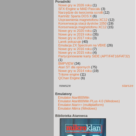
Poradniki
Nowe gry w 2026 roku
(1)
SFX-Engine w MAD Pascalu
(3)
Narzędzie do tworzenia scrolli
(12)
Kartridż Sparta DOS X
(6)
Usprawnienia magnetofonu XC12
(12)
Konserwacja stacji dysków 1050
(19)
Konserwacja magnetofonu XC12
(15)
Nowe gry w 2020 roku
(2)
Nowe gry w 2019 roku
(35)
Nowe gry w 2017 roku
(3)
Larek pokazuje
(40)
Emulacja ZX Spectrum na VBXE
(26)
Nowe gry w 2016 roku
(7)
Nowe gry w 2015 roku
(4)
Partycjonowanie karty SIDE (APT/FAT16/FAT32)
(1)
BMPVIEW
(34)
Atari ST dla opornych
(75)
Nowe gry w 2014 roku
(19)
Tritone engine
(11)
QChan Engine
(6)
nowsze
starsze
Emulatory
Emulator Atari800Win
Emulator Atari800Win PLus 4.0 (Windows)
Emulator Atari++ (multiplatform)
Emulator Altirra (Windows)
Biblioteka Atarowca