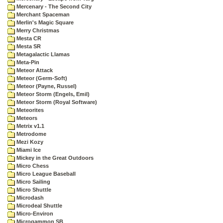
Mercenary - The Second City
Merchant Spaceman
Merlin's Magic Square
Merry Christmas
Mesta CR
Mesta SR
Metagalactic Llamas
Meta-Pin
Meteor Attack
Meteor (Germ-Soft)
Meteor (Payne, Russel)
Meteor Storm (Engels, Emil)
Meteor Storm (Royal Software)
Meteorites
Meteors
Metrix v1.1
Metrodome
Mezi Kozy
Miami Ice
Mickey in the Great Outdoors
Micro Chess
Micro League Baseball
Micro Sailing
Micro Shuttle
Microdash
Microdeal Shuttle
Micro-Environ
Microgammon SB