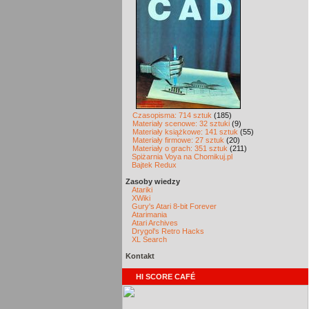
Czasopisma: 714 sztuk
(185)
Materiały scenowe: 32 sztuki
(9)
Materiały książkowe: 141 sztuk
(55)
Materiały firmowe: 27 sztuk
(20)
Materiały o grach: 351 sztuk
(211)
Spiżarnia Voya na Chomikuj.pl
Bajtek Redux
Zasoby wiedzy
Atariki
XWiki
Gury's Atari 8-bit Forever
Atarimania
Atari Archives
Drygol's Retro Hacks
XL Search
Kontakt
HI SCORE CAFÉ