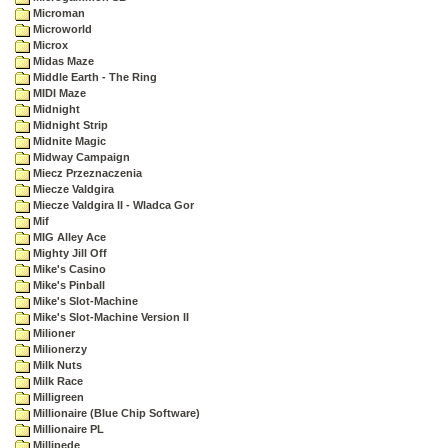
Microman
Microworld
Microx
Midas Maze
Middle Earth - The Ring
MIDI Maze
Midnight
Midnight Strip
Midnite Magic
Midway Campaign
Miecz Przeznaczenia
Miecze Valdgira
Miecze Valdgira II - Wladca Gor
Mif
MIG Alley Ace
Mighty Jill Off
Mike's Casino
Mike's Pinball
Mike's Slot-Machine
Mike's Slot-Machine Version II
Milioner
Milionerzy
Milk Nuts
Milk Race
Milligreen
Millionaire (Blue Chip Software)
Millionaire PL
Millipede