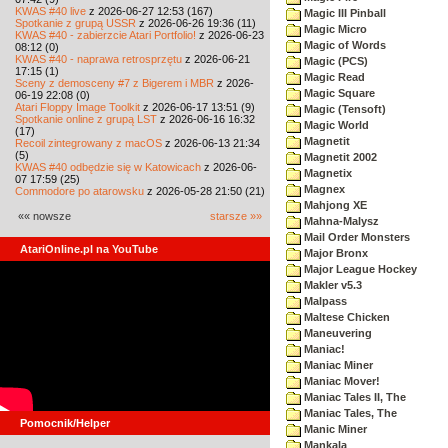
KWAS #40 live
z 2026-06-27 12:53 (167)
Magic III Pinball
Spotkanie z grupą USSR
z 2026-06-26 19:36 (11)
Magic Micro
KWAS #40 - zabierzcie Atari Portfolio!
z 2026-06-23
Magic of Words
08:12 (0)
KWAS #40 - naprawa retrosprzętu
z 2026-06-21
Magic (PCS)
17:15 (1)
Magic Read
Sceny z demosceny #7 z Bigerem i MBR
z 2026-
Magic Square
06-19 22:08 (0)
Atari Floppy Image Toolkit
z 2026-06-17 13:51 (9)
Magic (Tensoft)
Spotkanie online z grupą LST
z 2026-06-16 16:32
Magic World
(17)
Magnetit
Recoil zintegrowany z macOS
z 2026-06-13 21:34
(5)
Magnetit 2002
KWAS #40 odbędzie się w Katowicach
z 2026-06-
Magnetix
07 17:59 (25)
Magnex
Commodore po atarowsku
z 2026-05-28 21:50 (21)
Mahjong XE
«« nowsze
starsze »»
Mahna-Malysz
Mail Order Monsters
AtariOnline.pl na YouTube
Major Bronx
Major League Hockey
Makler v5.3
Malpass
Maltese Chicken
Maneuvering
Maniac!
Maniac Miner
Maniac Mover!
Maniac Tales II, The
Maniac Tales, The
Pomocnik/Helper
Manic Miner
Mankala