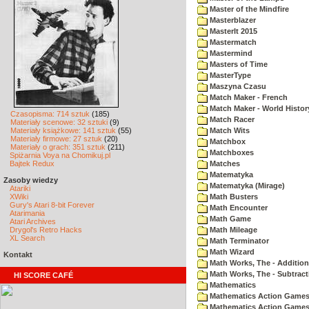
Master of the Mindfire
Masterblazer
MasterIt 2015
Mastermatch
Mastermind
Masters of Time
MasterType
Maszyna Czasu
Match Maker - French
Match Maker - World Histor
Czasopisma: 714 sztuk
(185)
Match Racer
Materiały scenowe: 32 sztuki
(9)
Materiały książkowe: 141 sztuk
(55)
Match Wits
Materiały firmowe: 27 sztuk
(20)
Matchbox
Materiały o grach: 351 sztuk
(211)
Matchboxes
Spiżarnia Voya na Chomikuj.pl
Bajtek Redux
Matches
Matematyka
Zasoby wiedzy
Matematyka (Mirage)
Atariki
XWiki
Math Busters
Gury's Atari 8-bit Forever
Math Encounter
Atarimania
Math Game
Atari Archives
Drygol's Retro Hacks
Math Mileage
XL Search
Math Terminator
Math Wizard
Kontakt
Math Works, The - Addition
Math Works, The - Subtract
HI SCORE CAFÉ
Mathematics
Mathematics Action Games 
Mathematics Action Games