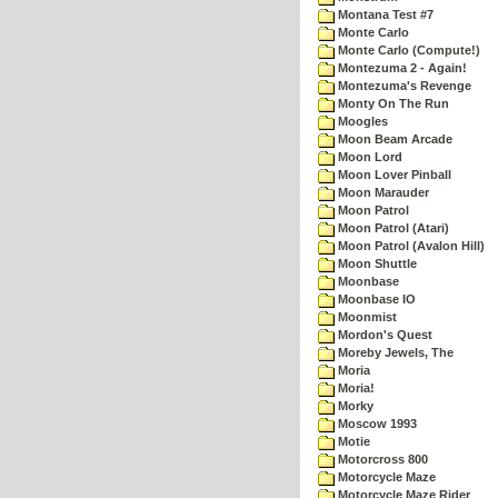
Montana Test #7
Monte Carlo
Monte Carlo (Compute!)
Montezuma 2 - Again!
Montezuma's Revenge
Monty On The Run
Moogles
Moon Beam Arcade
Moon Lord
Moon Lover Pinball
Moon Marauder
Moon Patrol
Moon Patrol (Atari)
Moon Patrol (Avalon Hill)
Moon Shuttle
Moonbase
Moonbase IO
Moonmist
Mordon's Quest
Moreby Jewels, The
Moria
Moria!
Morky
Moscow 1993
Motie
Motorcross 800
Motorcycle Maze
Motorcycle Maze Rider