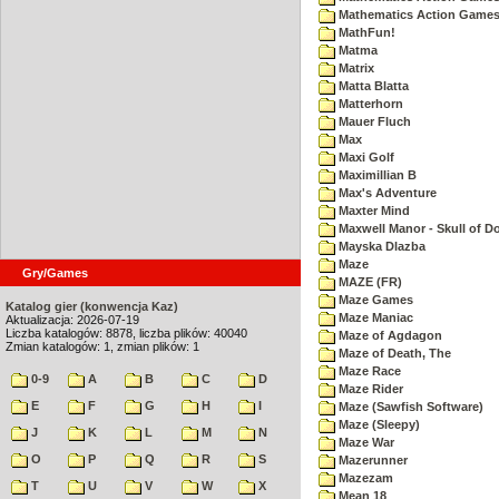
Mathematics Action Games 
MathFun!
Matma
Matrix
Matta Blatta
Matterhorn
Mauer Fluch
Max
Maxi Golf
Maximillian B
Max's Adventure
Maxter Mind
Maxwell Manor - Skull of 
Mayska Dlazba
Maze
Gry/Games
MAZE (FR)
Maze Games
Katalog gier (konwencja Kaz)
Maze Maniac
Aktualizacja: 2026-07-19
Liczba katalogów: 8878, liczba plików: 40040
Maze of Agdagon
Zmian katalogów: 1, zmian plików: 1
Maze of Death, The
Maze Race
0-9
A
B
C
D
Maze Rider
E
F
G
H
I
Maze (Sawfish Software)
Maze (Sleepy)
J
K
L
M
N
Maze War
O
P
Q
R
S
Mazerunner
Mazezam
T
U
V
W
X
Mean 18