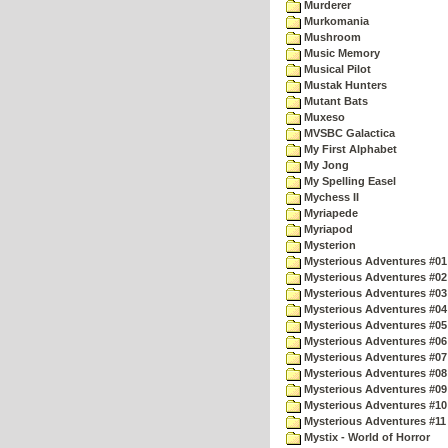
Murderer
Murkomania
Mushroom
Music Memory
Musical Pilot
Mustak Hunters
Mutant Bats
Muxeso
MVSBC Galactica
My First Alphabet
My Jong
My Spelling Easel
Mychess II
Myriapede
Myriapod
Mysterion
Mysterious Adventures #01
Mysterious Adventures #02
Mysterious Adventures #03 
Mysterious Adventures #04 
Mysterious Adventures #05 
Mysterious Adventures #06 
Mysterious Adventures #07 
Mysterious Adventures #08 
Mysterious Adventures #09
Mysterious Adventures #10 -
Mysterious Adventures #11
Mystix - World of Horror