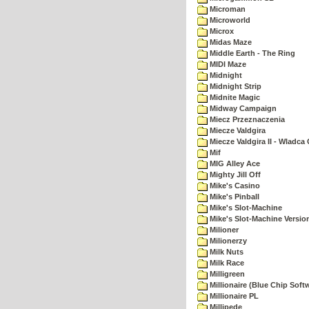
Microman
Microworld
Microx
Midas Maze
Middle Earth - The Ring
MIDI Maze
Midnight
Midnight Strip
Midnite Magic
Midway Campaign
Miecz Przeznaczenia
Miecze Valdgira
Miecze Valdgira II - Wladca
Mif
MIG Alley Ace
Mighty Jill Off
Mike's Casino
Mike's Pinball
Mike's Slot-Machine
Mike's Slot-Machine Version
Milioner
Milionerzy
Milk Nuts
Milk Race
Milligreen
Millionaire (Blue Chip Soft
Millionaire PL
Millipede