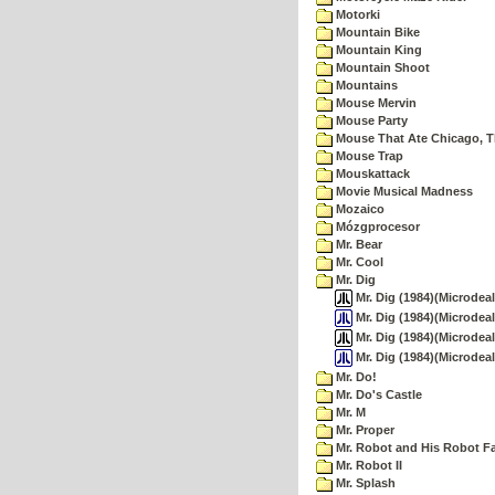
Motorki
Mountain Bike
Mountain King
Mountain Shoot
Mountains
Mouse Mervin
Mouse Party
Mouse That Ate Chicago, 
Mouse Trap
Mouskattack
Movie Musical Madness
Mozaico
Mózgprocesor
Mr. Bear
Mr. Cool
Mr. Dig
Mr. Dig (1984)(Microdeal
Mr. Dig (1984)(Microdeal
Mr. Dig (1984)(Microdeal
Mr. Dig (1984)(Microdea
Mr. Do!
Mr. Do's Castle
Mr. M
Mr. Proper
Mr. Robot and His Robot F
Mr. Robot II
Mr. Splash