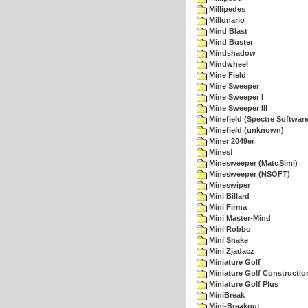
Millipedes
Millonario
Mind Blast
Mind Buster
Mindshadow
Mindwheel
Mine Field
Mine Sweeper
Mine Sweeper I
Mine Sweeper III
Minefield (Spectre Software
Minefield (unknown)
Miner 2049er
Mines!
Minesweeper (MatoSimi)
Minesweeper (NSOFT)
Mineswiper
Mini Billard
Mini Firma
Mini Master-Mind
Mini Robbo
Mini Snake
Mini Zjadacz
Miniature Golf
Miniature Golf Constructio
Miniature Golf Plus
MiniBreak
Mini-Breakout