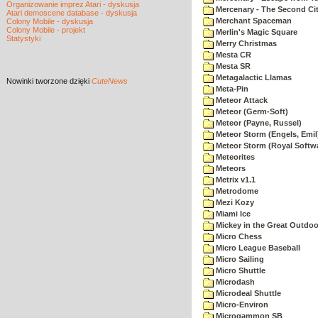
Organizowanie imprez Atari - dyskusja
Mercenary - The Second Ci
Atari demoscene database - dyskusja
Merchant Spaceman
Colony Mobile - dyskusja
Colony Mobile - projekt
Merlin's Magic Square
Statystyki
Merry Christmas
Mesta CR
Mesta SR
Metagalactic Llamas
Nowinki
tworzone dzięki
CuteNews
Meta-Pin
Meteor Attack
Meteor (Germ-Soft)
Meteor (Payne, Russel)
Meteor Storm (Engels, Emil
Meteor Storm (Royal Softw
Meteorites
Meteors
Metrix v1.1
Metrodome
Mezi Kozy
Miami Ice
Mickey in the Great Outdoo
Micro Chess
Micro League Baseball
Micro Sailing
Micro Shuttle
Microdash
Microdeal Shuttle
Micro-Environ
Microgammon SB