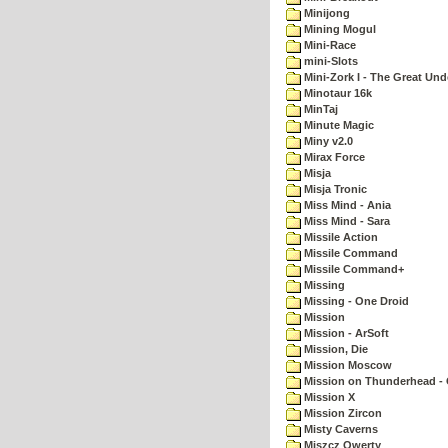
Minijong
Mining Mogul
Mini-Race
mini-Slots
Mini-Zork I - The Great Un
Minotaur 16k
MinTaj
Minute Magic
Miny v2.0
Mirax Force
Misja
Misja Tronic
Miss Mind - Ania
Miss Mind - Sara
Missile Action
Missile Command
Missile Command+
Missing
Missing - One Droid
Mission
Mission - ArSoft
Mission, Die
Mission Moscow
Mission on Thunderhead - 
Mission X
Mission Zircon
Misty Caverns
Miszcz Qwerty