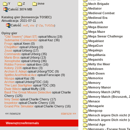
Y
Z
inne
Mech Brigade
Mediator
Całość 3074 MB
Medieval Combat
Katalog gier (konwencja TOSEC)
Medieval Era
Aktualizacja: 2021-07-11
Meebzork
Całość
,
md5
sha
(
7-Zip
,
TUGZip
)
Mega Blaster
Mega Maze
Opisy gier
Mega Swear Challenge
"Old Towers" (Atari ST)
opisał Misza (19)
Submarine Commander
opisał Kaz (36)
Megablast
Frogs
opisał Xeen (0)
MegaGun
Choplifter!
opisał Urborg (0)
Megalegs
Joust
opisał Urborg (17)
Commando
opisał Urborg (35)
MegaMania
Mario Bros
opisał Urborg (13)
Megaoids
Xenophobe
opisał Urborg (36)
Melly the Meer
Robbo Forever
opisał tbxx (16)
Kolony 2106
opisał tbxx (3)
Meltdown
Archon II: Adept
opisał Urborg/TDC (9)
Melt-Down
Spitfire Ace/Hellcat Ace
opisał Farscape (9)
Memorice
Wyspa
opisał Kaz (9)
Archon
opisał Urborg/TDC (16)
Memory
The Last Starfighter
opisał TDC (30)
Memory Manor
Dwie Wieże
opisał Muffy (19)
Memory Match (APX)
Basil The Great Mouse Detective
opisał Charlie
Cherry (125)
Memory Match (Brzuszek, 
Inny Świat
opisał Charlie Cherry (17)
Menace
Inspektor
opisał Charlie Cherry (19)
Menagarie
Grand Prix Simulator
opisał Charlie Cherry (16)
Mengcop
«« nowsze
starsze »»
Mensch ärgere Dich nicht 
Mensch ärgere Dich nicht 
Wewnętrzne/Internals
Mental Age
Mercenary - Escape from T