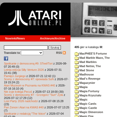
Nowinki/News
Archiwum/Archive
405
gier w katalogu
M
:
Translate to
RSS
MacPHEE'S Fortune
Mad Marble Maze, The
Mad Marbles
Spotkanie z demosceną #9: STeel/Tori
z 2026-08-
Mad Netter, The
07 20:49 (0)
Letnia edycja Silly Venture 2026
z 2026-07-31
Mad Stone
15:41 (38)
Madhouse
Pamięci Jurgiego
z 2026-07-21 12:42 (1)
Mad's Revenge
Sceny z demosceny #7: opowiada SuN
z 2026-07-
19 15:24 (2)
Magazynier
Atari Muzeum w Poznaniu na KWAS #40
z 2026-
Magia
07-16 16:10 (4)
Magia Fortuny
Nie żyje kolega Pecuś
z 2026-07-13 18:00 (30)
Sceny z demosceny #7 - Grzegorz "Sun" Żyła
z
Magia Krysztalu
2026-07-12 17:29 (12)
Magic
Lost Party 2026 nadchodzi
z 2026-07-08 15:28
Magic Cards
(23)
Pan Zenon i Atari na KWAS #40
z 2026-07-07 13:25
Magic Castle
(7)
Magic Dimension
Spotkanie z redakcją "The Voice"
z 2026-07-04
Magic Fire
07:42 (9)