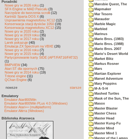
Poradniki
Mansbie Quest, The
Nowe gry w 2026 roku
(1)
SFX-Engine w MAD Pascalu
(3)
Mapmaker
Narzędzie do tworzenia scrolli
(12)
Mar Tesoro
Kartridż Sparta DOS X
(6)
Marauder
Usprawnienia magnetofonu XC12
(12)
Konserwacja stacji dysków 1050
(19)
Marble Magic
Konserwacja magnetofonu XC12
(15)
Marbled
Nowe gry w 2020 roku
(2)
Marinus
Nowe gry w 2019 roku
(35)
Nowe gry w 2017 roku
(3)
Mario Bros. (1983)
Larek pokazuje
(40)
Mario Bros. (1988)
Emulacja ZX Spectrum na VBXE
(26)
Mario Bros. 2007
Nowe gry w 2016 roku
(7)
Nowe gry w 2015 roku
(4)
Mario's Desert World
Partycjonowanie karty SIDE (APT/FAT16/FAT32)
Market Blitz
(1)
Markus Rosner
BMPVIEW
(34)
Atari ST dla opornych
(75)
Mars
Nowe gry w 2014 roku
(19)
Martian Explorer
Tritone engine
(11)
Marvel Adventure
QChan Engine
(6)
Mary Poppins
nowsze
starsze
M-A-S-H
Mashed Turtles
Emulatory
Mask of the Sun, The
Emulator Atari800Win
Emulator Atari800Win PLus 4.0 (Windows)
Masox
Emulator Atari++ (multiplatform)
Master Blaster
Emulator Altirra (Windows)
Master Chess
Biblioteka Atarowca
Master Head
Master Kung-Fu
Master Mind
Master Mind 1
Master of the Lamps