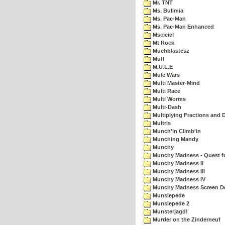
Mr. TNT
Ms. Bulimia
Ms. Pac-Man
Ms. Pac-Man Enhanced
Msciciel
Mt Rock
Muchblastesz
Muff
M.U.L.E
Mule Wars
Multi Master-Mind
Multi Race
Multi Worms
Multi-Dash
Multiplying Fractions and D
Multris
Munch'in Climb'in
Munching Mandy
Munchy
Munchy Madness - Quest fo
Munchy Madness II
Munchy Madness III
Munchy Madness IV
Munchy Madness Screen D
Munsiepede
Munsiepede 2
Munsterjagd!
Murder on the Zinderneuf