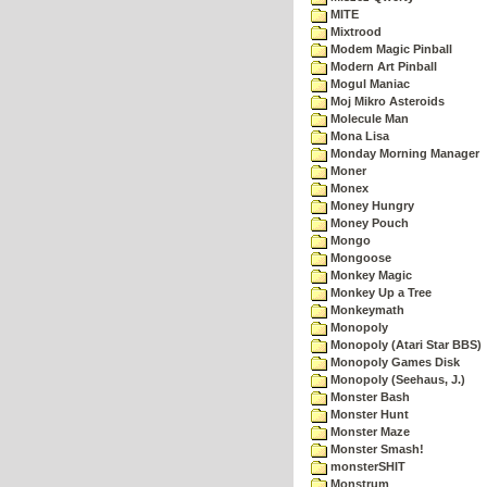
MITE
Mixtrood
Modem Magic Pinball
Modern Art Pinball
Mogul Maniac
Moj Mikro Asteroids
Molecule Man
Mona Lisa
Monday Morning Manager
Moner
Monex
Money Hungry
Money Pouch
Mongo
Mongoose
Monkey Magic
Monkey Up a Tree
Monkeymath
Monopoly
Monopoly (Atari Star BBS)
Monopoly Games Disk
Monopoly (Seehaus, J.)
Monster Bash
Monster Hunt
Monster Maze
Monster Smash!
monsterSHIT
Monstrum