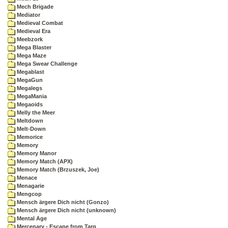
Mech Brigade
Mediator
Medieval Combat
Medieval Era
Meebzork
Mega Blaster
Mega Maze
Mega Swear Challenge
Megablast
MegaGun
Megalegs
MegaMania
Megaoids
Melly the Meer
Meltdown
Melt-Down
Memorice
Memory
Memory Manor
Memory Match (APX)
Memory Match (Brzuszek, Joe)
Menace
Menagarie
Mengcop
Mensch ärgere Dich nicht (Gonzo)
Mensch ärgere Dich nicht (unknown)
Mental Age
Mercenary - Escape from Targ