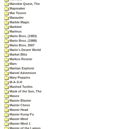
Mansbie Quest, The
Mapmaker
Mar Tesoro
Marauder
Marble Magic
Marbled
Marinus
Mario Bros. (1983)
Mario Bros. (1988)
Mario Bros. 2007
Mario's Desert World
Market Blitz
Markus Rosner
Mars
Martian Explorer
Marvel Adventure
Mary Poppins
M-A-S-H
Mashed Turtles
Mask of the Sun, The
Masox
Master Blaster
Master Chess
Master Head
Master Kung-Fu
Master Mind
Master Mind 1
Master of the Lamps