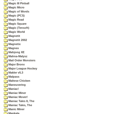
Magic III Pinball
Magic Micro
Magic of Words
Magic (PCS)
Magic Read
Magic Square
Magic (Tensoft)
Magic World
Magnetit
Magnetit 2002
Magnetix
Magnex
Mahjong XE
Mahna-Malysz
Mail Order Monsters
Major Bronx
Major League Hockey
Makler v5.3
Malpass
Maltese Chicken
Maneuvering
Maniac!
Maniac Miner
Maniac Mover!
Maniac Tales II, The
Maniac Tales, The
Manic Miner
Mankala