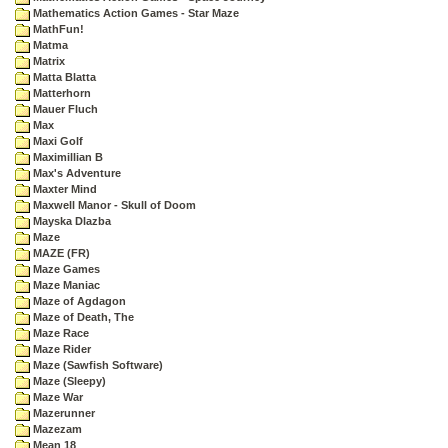
Mathematics Action Games - Star Maze
MathFun!
Matma
Matrix
Matta Blatta
Matterhorn
Mauer Fluch
Max
Maxi Golf
Maximillian B
Max's Adventure
Maxter Mind
Maxwell Manor - Skull of Doom
Mayska Dlazba
Maze
MAZE (FR)
Maze Games
Maze Maniac
Maze of Agdagon
Maze of Death, The
Maze Race
Maze Rider
Maze (Sawfish Software)
Maze (Sleepy)
Maze War
Mazerunner
Mazezam
Mean 18