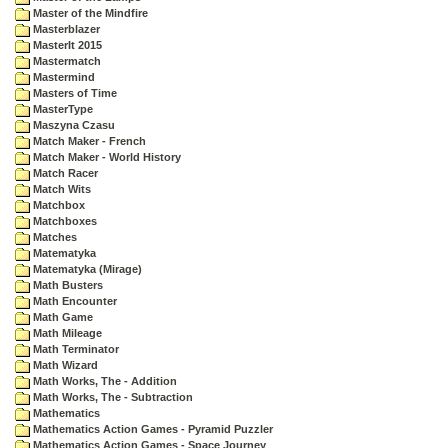
Master of the Mindfire
Masterblazer
MasterIt 2015
Mastermatch
Mastermind
Masters of Time
MasterType
Maszyna Czasu
Match Maker - French
Match Maker - World History
Match Racer
Match Wits
Matchbox
Matchboxes
Matches
Matematyka
Matematyka (Mirage)
Math Busters
Math Encounter
Math Game
Math Mileage
Math Terminator
Math Wizard
Math Works, The - Addition
Math Works, The - Subtraction
Mathematics
Mathematics Action Games - Pyramid Puzzler
Mathematics Action Games - Space Journey