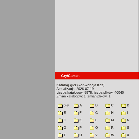
Gry/Games
Katalog gier (konwencja Kaz)
Aktualizacja: 2026-07-19
Liczba katalogów: 8878, liczba plików: 40040
Zmian katalogów: 1, zmian plików: 1
0-9
A
B
C
D
E
F
G
H
I
J
K
L
M
N
O
P
Q
R
S
T
U
V
W
X