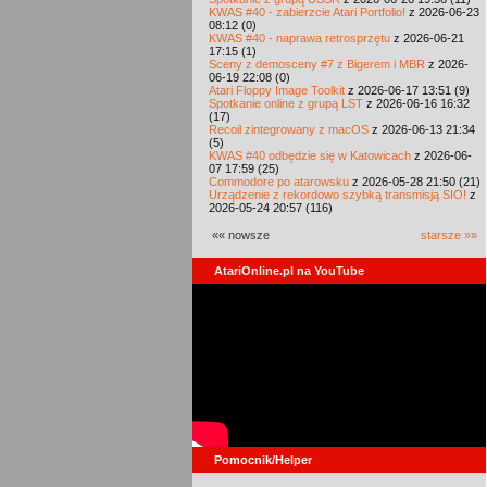
KWAS #40 - zabierzcie Atari Portfolio!
z 2026-06-23
08:12 (0)
KWAS #40 - naprawa retrosprzętu
z 2026-06-21
17:15 (1)
Sceny z demosceny #7 z Bigerem i MBR
z 2026-
06-19 22:08 (0)
Atari Floppy Image Toolkit
z 2026-06-17 13:51 (9)
Spotkanie online z grupą LST
z 2026-06-16 16:32
(17)
Recoil zintegrowany z macOS
z 2026-06-13 21:34
(5)
KWAS #40 odbędzie się w Katowicach
z 2026-06-
07 17:59 (25)
Commodore po atarowsku
z 2026-05-28 21:50 (21)
Urządzenie z rekordowo szybką transmisją SIO!
z
2026-05-24 20:57 (116)
«« nowsze
starsze »»
AtariOnline.pl na YouTube
Pomocnik/Helper