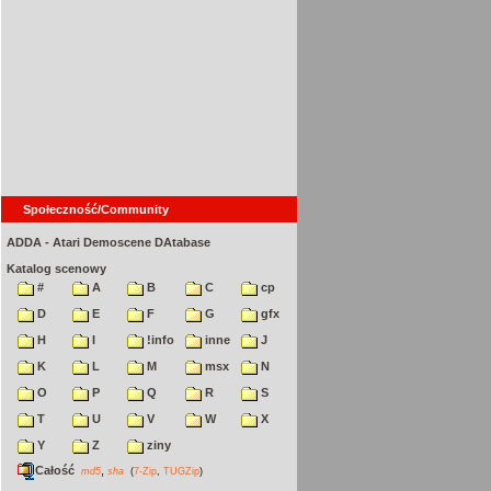
Społeczność/Community
ADDA - Atari Demoscene DAtabase
Katalog scenowy
#
A
B
C
cp
D
E
F
G
gfx
H
I
!info
inne
J
K
L
M
msx
N
O
P
Q
R
S
T
U
V
W
X
Y
Z
ziny
Całość
,
md5
sha
(
7-Zip
,
TUGZip
)