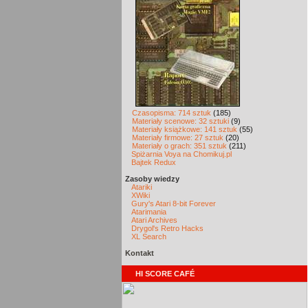
Czasopisma: 714 sztuk
(185)
Materiały scenowe: 32 sztuki
(9)
Materiały książkowe: 141 sztuk
(55)
Materiały firmowe: 27 sztuk
(20)
Materiały o grach: 351 sztuk
(211)
Spiżarnia Voya na Chomikuj.pl
Bajtek Redux
Zasoby wiedzy
Atariki
XWiki
Gury's Atari 8-bit Forever
Atarimania
Atari Archives
Drygol's Retro Hacks
XL Search
Kontakt
HI SCORE CAFÉ