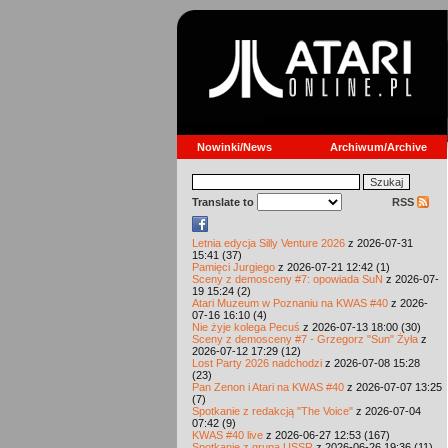
Nowinki/News
Archiwum/Archive
Translate to
RSS
Letnia edycja Silly Venture 2026
z 2026-07-31
15:41 (37)
Pamięci Jurgiego
z 2026-07-21 12:42 (1)
Sceny z demosceny #7: opowiada SuN
z 2026-07-
19 15:24 (2)
Atari Muzeum w Poznaniu na KWAS #40
z 2026-
07-16 16:10 (4)
Nie żyje kolega Pecuś
z 2026-07-13 18:00 (30)
Sceny z demosceny #7 - Grzegorz "Sun" Żyła
z
2026-07-12 17:29 (12)
Lost Party 2026 nadchodzi
z 2026-07-08 15:28
(23)
Pan Zenon i Atari na KWAS #40
z 2026-07-07 13:25
(7)
Spotkanie z redakcją "The Voice"
z 2026-07-04
07:42 (9)
KWAS #40 live
z 2026-06-27 12:53 (167)
Spotkanie z grupą USSR
z 2026-06-26 19:36 (11)