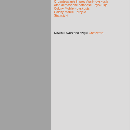
Organizowanie imprez Atari - dyskusja
Atari demoscene database - dyskusja
Colony Mobile - dyskusja
Colony Mobile - projekt
Statystyki
Nowinki
tworzone dzięki
CuteNews