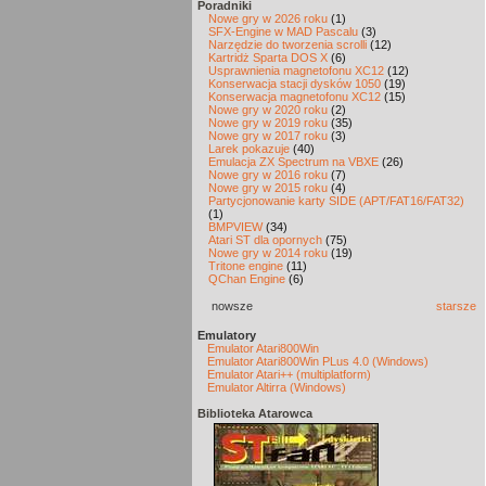
Poradniki
Nowe gry w 2026 roku
(1)
SFX-Engine w MAD Pascalu
(3)
Narzędzie do tworzenia scrolli
(12)
Kartridż Sparta DOS X
(6)
Usprawnienia magnetofonu XC12
(12)
Konserwacja stacji dysków 1050
(19)
Konserwacja magnetofonu XC12
(15)
Nowe gry w 2020 roku
(2)
Nowe gry w 2019 roku
(35)
Nowe gry w 2017 roku
(3)
Larek pokazuje
(40)
Emulacja ZX Spectrum na VBXE
(26)
Nowe gry w 2016 roku
(7)
Nowe gry w 2015 roku
(4)
Partycjonowanie karty SIDE (APT/FAT16/FAT32)
(1)
BMPVIEW
(34)
Atari ST dla opornych
(75)
Nowe gry w 2014 roku
(19)
Tritone engine
(11)
QChan Engine
(6)
nowsze
starsze
Emulatory
Emulator Atari800Win
Emulator Atari800Win PLus 4.0 (Windows)
Emulator Atari++ (multiplatform)
Emulator Altirra (Windows)
Biblioteka Atarowca