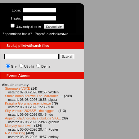
Login:
Hasło:
Zapamiętaj mnie
Zapomniane hasło?
Poproś o członkostwo
Szukaj plików/Search files
Gry
Użytki
Dema
Forum Atarum
Aktualne tematy
Starquake VBXE
(14)
ostatni: 07-08-2026 08:55, Wolfen
Studio komputerowe The Marauder -...
(249)
ostatni: 06-08-2026 19:56, pigula
Książka Gorgha o asemblerze
(79)
ostatni: 06-08-2026 15:35, tOri
Silly Venture 2026SE - the bigges...
(113)
ostatni: 06-08-2026 00:48, tdc
AspeQt dla Androida z obsługą SIO...
(39)
ostatni: 05-08-2026 23:48, greblus
Muzycy scenowi...
(134)
ostatni: 05-08-2026 20:44, Foster
RMT hacking
(468)
ostatni: 05-08-2026 18:57, emkay