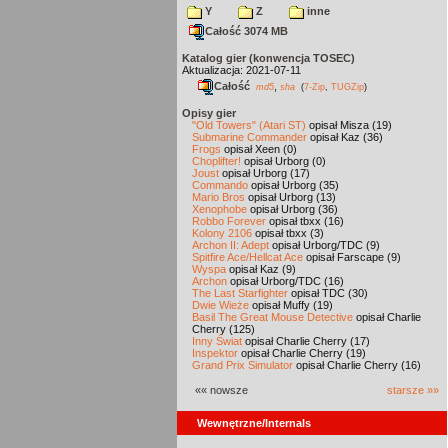
Y
Z
inne
Całość 3074 MB
Katalog gier (konwencja TOSEC)
Aktualizacja: 2021-07-11
Całość
,
md5
sha
(
7-Zip
,
TUGZip
)
Opisy gier
"Old Towers" (Atari ST)
opisał Misza (19)
Submarine Commander
opisał Kaz (36)
Frogs
opisał Xeen (0)
Choplifter!
opisał Urborg (0)
Joust
opisał Urborg (17)
Commando
opisał Urborg (35)
Mario Bros
opisał Urborg (13)
Xenophobe
opisał Urborg (36)
Robbo Forever
opisał tbxx (16)
Kolony 2106
opisał tbxx (3)
Archon II: Adept
opisał Urborg/TDC (9)
Spitfire Ace/Hellcat Ace
opisał Farscape (9)
Wyspa
opisał Kaz (9)
Archon
opisał Urborg/TDC (16)
The Last Starfighter
opisał TDC (30)
Dwie Wieże
opisał Muffy (19)
Basil The Great Mouse Detective
opisał Charlie
Cherry (125)
Inny Świat
opisał Charlie Cherry (17)
Inspektor
opisał Charlie Cherry (19)
Grand Prix Simulator
opisał Charlie Cherry (16)
«« nowsze
starsze »»
Wewnętrzne/Internals