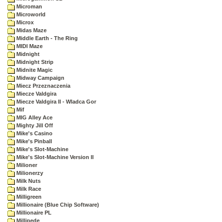
Microman
Microworld
Microx
Midas Maze
Middle Earth - The Ring
MIDI Maze
Midnight
Midnight Strip
Midnite Magic
Midway Campaign
Miecz Przeznaczenia
Miecze Valdgira
Miecze Valdgira II - Wladca Gor
Mif
MIG Alley Ace
Mighty Jill Off
Mike's Casino
Mike's Pinball
Mike's Slot-Machine
Mike's Slot-Machine Version II
Milioner
Milionerzy
Milk Nuts
Milk Race
Milligreen
Millionaire (Blue Chip Software)
Millionaire PL
Millipede