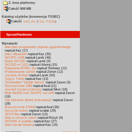
Z. Inne platformy
Całość 908 MB
Katalog użytków (konwencja TOSEC)
Całość
,
md5
sha
(
7-Zip
,
TUGZip
)
Sprzęt/Hardware
Wynalazki
Atari jako programator pojazdu gąsienicowego
napisał Kaz (17)
Atari i Bluetooth
napisał Kaz (35)
SIO2PC-USB
napisał Larek (46)
Nowe SIO2SD
napisał Larek (0)
SIO2SD w CA12
napisał Urborg (15)
Ratowanie ATMEL-ów
napisał Yoohaas (12)
Projektowanie cartów
napisał Zenon (12)
Joystick do Atari
napisał Larek (54)
Tygrys Turbo
napisał Kaz (13)
Testowałem "Simple Stereo"
napisał Zaxon (5)
Rozszerzenie 1MB
napisał Asal (21)
Joystick trzyprzyciskowy
napisał Sikor (18)
Moje MyIDE oraz SIO2PC na USB
napisał Zaxon
(16)
Jak wykonać płytkę drukowaną?
napisał Zaxon
(28)
Rozszerzenie 576kB
napisał Asal (36)
Soczyste kolory
napisał scalak (29)
XEGS Box
napisał Zaxon (13)
Atari w różnych rolach
napisał Różyk (9)
SIO2IDE w pudełku
napisał Kaz (27)
Atari steruje tokarką
napisał Kaz (15)