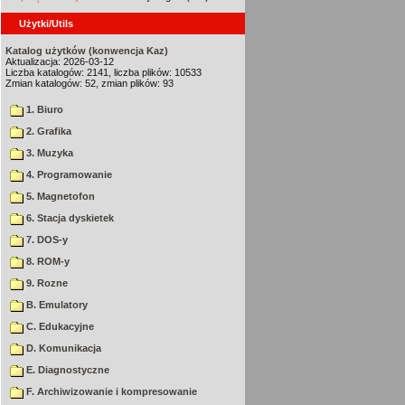
Użytki/Utils
Katalog użytków (konwencja Kaz)
Aktualizacja: 2026-03-12
Liczba katalogów: 2141, liczba plików: 10533
Zmian katalogów: 52, zmian plików: 93
1. Biuro
2. Grafika
3. Muzyka
4. Programowanie
5. Magnetofon
6. Stacja dyskietek
7. DOS-y
8. ROM-y
9. Rozne
B. Emulatory
C. Edukacyjne
D. Komunikacja
E. Diagnostyczne
F. Archiwizowanie i kompresowanie