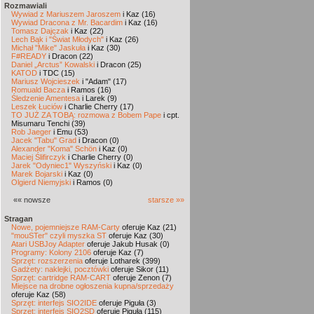
Rozmawiali
Wywiad z Mariuszem Jaroszem
i Kaz (16)
Wywiad Dracona z Mr. Bacardim
i Kaz (16)
Tomasz Dajczak
i Kaz (22)
Lech Bąk i "Świat Młodych"
i Kaz (26)
Michał "Mike" Jaskuła
i Kaz (30)
F#READY
i Dracon (22)
Daniel „Arctus” Kowalski
i Dracon (25)
KATOD
i TDC (15)
Mariusz Wojcieszek
i "Adam" (17)
Romuald Bacza
i Ramos (16)
Śledzenie Amentesa
i Larek (9)
Leszek Łuciów
i Charlie Cherry (17)
TO JUŻ ZA TOBĄ: rozmowa z Bobem Pape
i cpt.
Misumaru Tenchi (39)
Rob Jaeger
i Emu (53)
Jacek "Tabu" Grad
i Dracon (0)
Alexander "Koma" Schön
i Kaz (0)
Maciej Ślifirczyk
i Charlie Cherry (0)
Jarek "Odyniec1" Wyszyński
i Kaz (0)
Marek Bojarski
i Kaz (0)
Olgierd Niemyjski
i Ramos (0)
«« nowsze
starsze »»
Stragan
Nowe, pojemniejsze RAM-Carty
oferuje Kaz (21)
"mouSTer" czyli myszka ST
oferuje Kaz (30)
Atari USBJoy Adapter
oferuje Jakub Husak (0)
Programy: Kolony 2106
oferuje Kaz (7)
Sprzęt: rozszerzenia
oferuje Lotharek (399)
Gadżety: naklejki, pocztówki
oferuje Sikor (11)
Sprzęt: cartridge RAM-CART
oferuje Zenon (7)
Miejsce na drobne ogłoszenia kupna/sprzedaży
oferuje Kaz (58)
Sprzęt: interfejs SIO2IDE
oferuje Piguła (3)
Sprzęt: interfejs SIO2SD
oferuje Piguła (115)