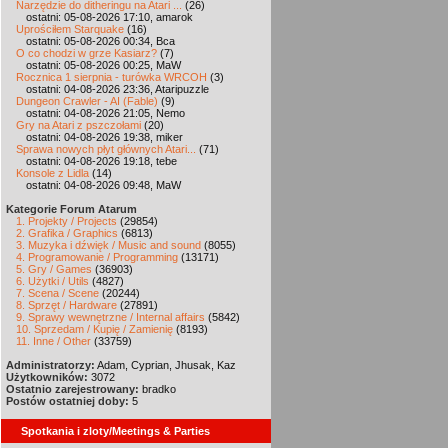
Narzędzie do ditheringu na Atari ...
(26)
ostatni: 05-08-2026 17:10, amarok
Uprościłem Starquake
(16)
ostatni: 05-08-2026 00:34, Bca
O co chodzi w grze Kasiarz?
(7)
ostatni: 05-08-2026 00:25, MaW
Rocznica 1 sierpnia - turówka WRCOH
(3)
ostatni: 04-08-2026 23:36, Ataripuzzle
Dungeon Crawler - AI (Fable)
(9)
ostatni: 04-08-2026 21:05, Nemo
Gry na Atari z pszczołami
(20)
ostatni: 04-08-2026 19:38, miker
Sprawa nowych płyt głównych Atari...
(71)
ostatni: 04-08-2026 19:18, tebe
Konsole z Lidla
(14)
ostatni: 04-08-2026 09:48, MaW
Kategorie Forum Atarum
1. Projekty / Projects
(29854)
2. Grafika / Graphics
(6813)
3. Muzyka i dźwięk / Music and sound
(8055)
4. Programowanie / Programming
(13171)
5. Gry / Games
(36903)
6. Użytki / Utils
(4827)
7. Scena / Scene
(20244)
8. Sprzęt / Hardware
(27891)
9. Sprawy wewnętrzne / Internal affairs
(5842)
10. Sprzedam / Kupię / Zamienię
(8193)
11. Inne / Other
(33759)
Administratorzy:
Adam, Cyprian, Jhusak, Kaz
Użytkowników:
3072
Ostatnio zarejestrowany:
bradko
Postów ostatniej doby:
5
Spotkania i zloty/Meetings & Parties