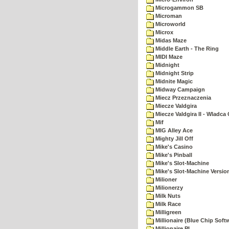
Microgammon SB
Microman
Microworld
Microx
Midas Maze
Middle Earth - The Ring
MIDI Maze
Midnight
Midnight Strip
Midnite Magic
Midway Campaign
Miecz Przeznaczenia
Miecze Valdgira
Miecze Valdgira II - Wladca
Mif
MIG Alley Ace
Mighty Jill Off
Mike's Casino
Mike's Pinball
Mike's Slot-Machine
Mike's Slot-Machine Version
Milioner
Milionerzy
Milk Nuts
Milk Race
Milligreen
Millionaire (Blue Chip Soft
Millionaire PL