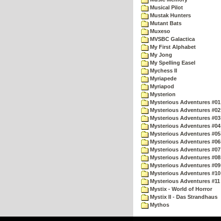
Musical Pilot
Mustak Hunters
Mutant Bats
Muxeso
MVSBC Galactica
My First Alphabet
My Jong
My Spelling Easel
Mychess II
Myriapede
Myriapod
Mysterion
Mysterious Adventures #01
Mysterious Adventures #02
Mysterious Adventures #03 
Mysterious Adventures #04 
Mysterious Adventures #05 
Mysterious Adventures #06 
Mysterious Adventures #07 
Mysterious Adventures #08 
Mysterious Adventures #09
Mysterious Adventures #10 -
Mysterious Adventures #11
Mystix - World of Horror
Mystix II - Das Strandhaus
Mythos