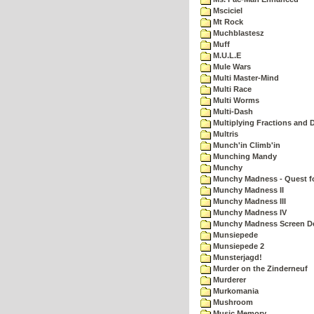
Msciciel
Mt Rock
Muchblastesz
Muff
M.U.L.E
Mule Wars
Multi Master-Mind
Multi Race
Multi Worms
Multi-Dash
Multiplying Fractions and D
Multris
Munch'in Climb'in
Munching Mandy
Munchy
Munchy Madness - Quest fo
Munchy Madness II
Munchy Madness III
Munchy Madness IV
Munchy Madness Screen D
Munsiepede
Munsiepede 2
Munsterjagd!
Murder on the Zinderneuf
Murderer
Murkomania
Mushroom
Music Memory