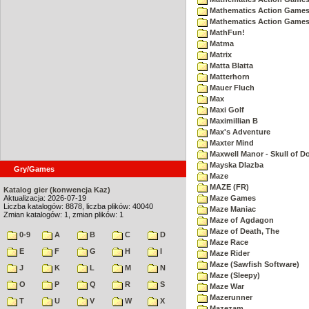
Mathematics Action Games
Mathematics Action Games 
MathFun!
Matma
Matrix
Matta Blatta
Matterhorn
Mauer Fluch
Max
Maxi Golf
Maximillian B
Max's Adventure
Maxter Mind
Maxwell Manor - Skull of 
Mayska Dlazba
Gry/Games
Maze
MAZE (FR)
Katalog gier (konwencja Kaz)
Aktualizacja: 2026-07-19
Maze Games
Liczba katalogów: 8878, liczba plików: 40040
Maze Maniac
Zmian katalogów: 1, zmian plików: 1
Maze of Agdagon
Maze of Death, The
0-9
A
B
C
D
Maze Race
E
F
G
H
I
Maze Rider
Maze (Sawfish Software)
J
K
L
M
N
Maze (Sleepy)
O
P
Q
R
S
Maze War
Mazerunner
T
U
V
W
X
Mazezam