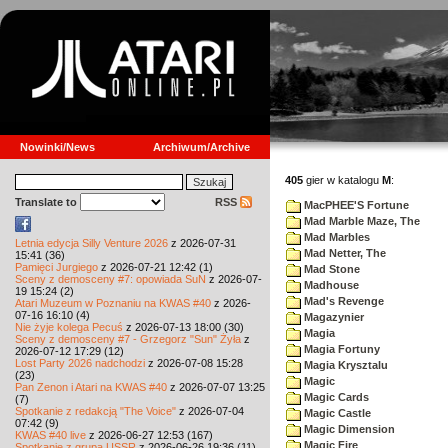
Nowinki/News
Archiwum/Archive
405
gier w katalogu
M
:
Translate to
RSS
MacPHEE'S Fortune
Mad Marble Maze, The
Mad Marbles
Letnia edycja Silly Venture 2026
z 2026-07-31
Mad Netter, The
15:41 (36)
Pamięci Jurgiego
z 2026-07-21 12:42 (1)
Mad Stone
Sceny z demosceny #7: opowiada SuN
z 2026-07-
Madhouse
19 15:24 (2)
Mad's Revenge
Atari Muzeum w Poznaniu na KWAS #40
z 2026-
07-16 16:10 (4)
Magazynier
Nie żyje kolega Pecuś
z 2026-07-13 18:00 (30)
Magia
Sceny z demosceny #7 - Grzegorz "Sun" Żyła
z
Magia Fortuny
2026-07-12 17:29 (12)
Lost Party 2026 nadchodzi
z 2026-07-08 15:28
Magia Krysztalu
(23)
Magic
Pan Zenon i Atari na KWAS #40
z 2026-07-07 13:25
Magic Cards
(7)
Spotkanie z redakcją "The Voice"
z 2026-07-04
Magic Castle
07:42 (9)
Magic Dimension
KWAS #40 live
z 2026-06-27 12:53 (167)
Magic Fire
Spotkanie z grupą USSR
z 2026-06-26 19:36 (11)