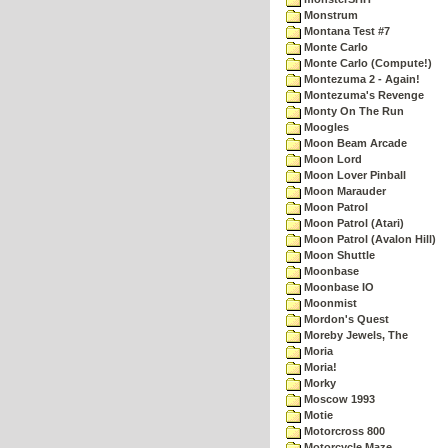
Monstrum
Montana Test #7
Monte Carlo
Monte Carlo (Compute!)
Montezuma 2 - Again!
Montezuma's Revenge
Monty On The Run
Moogles
Moon Beam Arcade
Moon Lord
Moon Lover Pinball
Moon Marauder
Moon Patrol
Moon Patrol (Atari)
Moon Patrol (Avalon Hill)
Moon Shuttle
Moonbase
Moonbase IO
Moonmist
Mordon's Quest
Moreby Jewels, The
Moria
Moria!
Morky
Moscow 1993
Motie
Motorcross 800
Motorcycle Maze