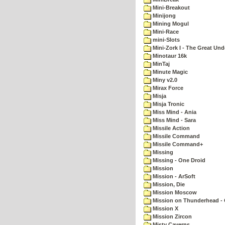
Mini-Breakout
Minijong
Mining Mogul
Mini-Race
mini-Slots
Mini-Zork I - The Great Un
Minotaur 16k
MinTaj
Minute Magic
Miny v2.0
Mirax Force
Misja
Misja Tronic
Miss Mind - Ania
Miss Mind - Sara
Missile Action
Missile Command
Missile Command+
Missing
Missing - One Droid
Mission
Mission - ArSoft
Mission, Die
Mission Moscow
Mission on Thunderhead - 
Mission X
Mission Zircon
Misty Caverns