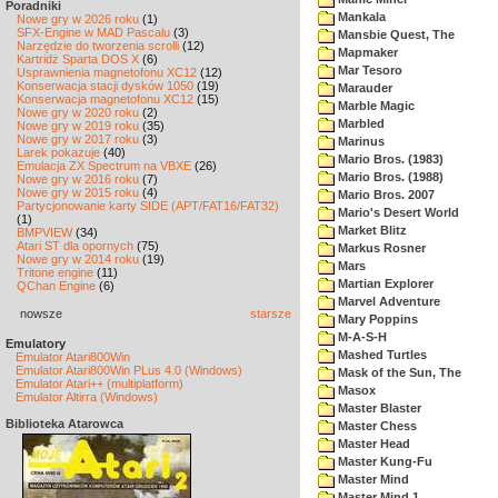
Poradniki
Mankala
Nowe gry w 2026 roku
(1)
SFX-Engine w MAD Pascalu
(3)
Mansbie Quest, The
Narzędzie do tworzenia scrolli
(12)
Mapmaker
Kartridż Sparta DOS X
(6)
Mar Tesoro
Usprawnienia magnetofonu XC12
(12)
Konserwacja stacji dysków 1050
(19)
Marauder
Konserwacja magnetofonu XC12
(15)
Marble Magic
Nowe gry w 2020 roku
(2)
Marbled
Nowe gry w 2019 roku
(35)
Nowe gry w 2017 roku
(3)
Marinus
Larek pokazuje
(40)
Mario Bros. (1983)
Emulacja ZX Spectrum na VBXE
(26)
Mario Bros. (1988)
Nowe gry w 2016 roku
(7)
Nowe gry w 2015 roku
(4)
Mario Bros. 2007
Partycjonowanie karty SIDE (APT/FAT16/FAT32)
Mario's Desert World
(1)
Market Blitz
BMPVIEW
(34)
Atari ST dla opornych
(75)
Markus Rosner
Nowe gry w 2014 roku
(19)
Mars
Tritone engine
(11)
Martian Explorer
QChan Engine
(6)
Marvel Adventure
nowsze
starsze
Mary Poppins
M-A-S-H
Emulatory
Mashed Turtles
Emulator Atari800Win
Emulator Atari800Win PLus 4.0 (Windows)
Mask of the Sun, The
Emulator Atari++ (multiplatform)
Masox
Emulator Altirra (Windows)
Master Blaster
Biblioteka Atarowca
Master Chess
Master Head
Master Kung-Fu
Master Mind
Master Mind 1