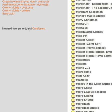
Organizowanie imprez Atari - dyskusja
Mercenary - Escape from T
Atari demoscene database - dyskusja
Colony Mobile - dyskusja
Mercenary - The Second Ci
Colony Mobile - projekt
Merchant Spaceman
Statystyki
Merlin's Magic Square
Merry Christmas
Mesta CR
Mesta SR
Nowinki
tworzone dzięki
CuteNews
Metagalactic Llamas
Meta-Pin
Meteor Attack
Meteor (Germ-Soft)
Meteor (Payne, Russel)
Meteor Storm (Engels, Emil
Meteor Storm (Royal Softw
Meteorites
Meteors
Metrix v1.1
Metrodome
Mezi Kozy
Miami Ice
Mickey in the Great Outdoo
Micro Chess
Micro League Baseball
Micro Sailing
Micro Shuttle
Microdash
Microdeal Shuttle
Micro-Environ