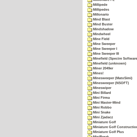
Millipede
Millipedes
Millonario
Mind Blast
Mind Buster
Mindshadow
Mindwheel
Mine Field
Mine Sweeper
Mine Sweeper I
Mine Sweeper III
Minefield (Spectre Software
Minefield (unknown)
Miner 2049er
Mines!
Minesweeper (MatoSimi)
Minesweeper (NSOFT)
Mineswiper
Mini Billard
Mini Firma
Mini Master-Mind
Mini Robbo
Mini Snake
Mini Zjadacz
Miniature Golf
Miniature Golf Constructio
Miniature Golf Plus
MiniBreak