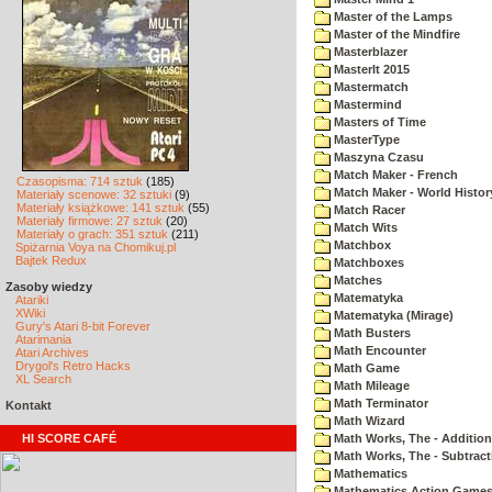
Master of the Lamps
Master of the Mindfire
Masterblazer
MasterIt 2015
Mastermatch
Mastermind
Masters of Time
MasterType
Maszyna Czasu
Match Maker - French
Czasopisma: 714 sztuk
(185)
Match Maker - World Histor
Materiały scenowe: 32 sztuki
(9)
Materiały książkowe: 141 sztuk
(55)
Match Racer
Materiały firmowe: 27 sztuk
(20)
Match Wits
Materiały o grach: 351 sztuk
(211)
Matchbox
Spiżarnia Voya na Chomikuj.pl
Bajtek Redux
Matchboxes
Matches
Zasoby wiedzy
Matematyka
Atariki
XWiki
Matematyka (Mirage)
Gury's Atari 8-bit Forever
Math Busters
Atarimania
Math Encounter
Atari Archives
Drygol's Retro Hacks
Math Game
XL Search
Math Mileage
Math Terminator
Kontakt
Math Wizard
HI SCORE CAFÉ
Math Works, The - Addition
Math Works, The - Subtract
Mathematics
Mathematics Action Games 