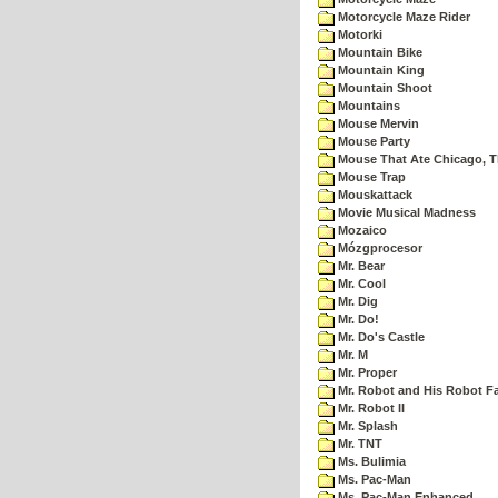
Motorcycle Maze Rider
Motorki
Mountain Bike
Mountain King
Mountain Shoot
Mountains
Mouse Mervin
Mouse Party
Mouse That Ate Chicago, 
Mouse Trap
Mouskattack
Movie Musical Madness
Mozaico
Mózgprocesor
Mr. Bear
Mr. Cool
Mr. Dig
Mr. Do!
Mr. Do's Castle
Mr. M
Mr. Proper
Mr. Robot and His Robot F
Mr. Robot II
Mr. Splash
Mr. TNT
Ms. Bulimia
Ms. Pac-Man
Ms. Pac-Man Enhanced