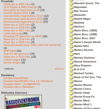
Poradniki
Mansbie Quest, The
Nowe gry w 2026 roku
(1)
SFX-Engine w MAD Pascalu
(3)
Mapmaker
Narzędzie do tworzenia scrolli
(12)
Mar Tesoro
Kartridż Sparta DOS X
(6)
Marauder
Usprawnienia magnetofonu XC12
(12)
Konserwacja stacji dysków 1050
(19)
Marble Magic
Konserwacja magnetofonu XC12
(15)
Marbled
Nowe gry w 2020 roku
(2)
Marinus
Nowe gry w 2019 roku
(35)
Nowe gry w 2017 roku
(3)
Mario Bros. (1983)
Larek pokazuje
(40)
Mario Bros. (1988)
Emulacja ZX Spectrum na VBXE
(26)
Mario Bros. 2007
Nowe gry w 2016 roku
(7)
Nowe gry w 2015 roku
(4)
Mario's Desert World
Partycjonowanie karty SIDE (APT/FAT16/FAT32)
Market Blitz
(1)
Markus Rosner
BMPVIEW
(34)
Atari ST dla opornych
(75)
Mars
Nowe gry w 2014 roku
(19)
Martian Explorer
Tritone engine
(11)
Marvel Adventure
QChan Engine
(6)
Mary Poppins
nowsze
starsze
M-A-S-H
Mashed Turtles
Emulatory
Mask of the Sun, The
Emulator Atari800Win
Emulator Atari800Win PLus 4.0 (Windows)
Masox
Emulator Atari++ (multiplatform)
Master Blaster
Emulator Altirra (Windows)
Master Chess
Biblioteka Atarowca
Master Head
Master Kung-Fu
Master Mind
Master Mind 1
Master of the Lamps