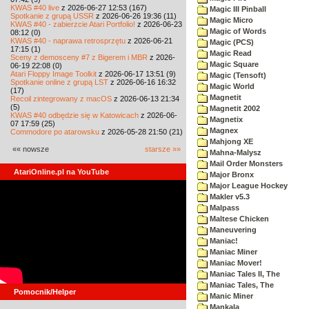
KWAS #40 live
z 2026-06-27 12:53 (167)
Magic III Pinball
Spotkanie z grupą USSR
z 2026-06-26 19:36 (11)
Magic Micro
KWAS #40 - zabierzcie Atari Portfolio!
z 2026-06-23
Magic of Words
08:12 (0)
KWAS #40 - naprawa retrosprzętu
z 2026-06-21
Magic (PCS)
17:15 (1)
Magic Read
Sceny z demosceny #7 z Bigerem i MBR
z 2026-
Magic Square
06-19 22:08 (0)
Atari Floppy Image Toolkit
z 2026-06-17 13:51 (9)
Magic (Tensoft)
Spotkanie online z grupą LST
z 2026-06-16 16:32
Magic World
(17)
Magnetit
Recoil zintegrowany z macOS
z 2026-06-13 21:34
(5)
Magnetit 2002
KWAS #40 odbędzie się w Katowicach
z 2026-06-
Magnetix
07 17:59 (25)
Magnex
Commodore po atarowsku
z 2026-05-28 21:50 (21)
Mahjong XE
«« nowsze
starsze »»
Mahna-Malysz
Mail Order Monsters
AtariOnline.pl na YouTube
Major Bronx
Major League Hockey
Makler v5.3
Malpass
Maltese Chicken
Maneuvering
Maniac!
Maniac Miner
Maniac Mover!
Maniac Tales II, The
Maniac Tales, The
Pomocnik/Helper
Manic Miner
Mankala