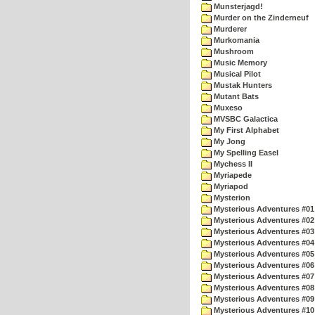
Munsterjagd!
Murder on the Zinderneuf
Murderer
Murkomania
Mushroom
Music Memory
Musical Pilot
Mustak Hunters
Mutant Bats
Muxeso
MVSBC Galactica
My First Alphabet
My Jong
My Spelling Easel
Mychess II
Myriapede
Myriapod
Mysterion
Mysterious Adventures #01
Mysterious Adventures #02
Mysterious Adventures #03 
Mysterious Adventures #04 
Mysterious Adventures #05 
Mysterious Adventures #06 
Mysterious Adventures #07 
Mysterious Adventures #08 
Mysterious Adventures #09
Mysterious Adventures #10 -