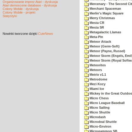
Organizowanie imprez Atari - dyskusja
Mercenary - The Second Ci
Atari demoscene database - dyskusja
Merchant Spaceman
Colony Mobile - dyskusja
Colony Mobile - projekt
Merlin's Magic Square
Statystyki
Merry Christmas
Mesta CR
Mesta SR
Metagalactic Llamas
Nowinki
tworzone dzięki
CuteNews
Meta-Pin
Meteor Attack
Meteor (Germ-Soft)
Meteor (Payne, Russel)
Meteor Storm (Engels, Emil
Meteor Storm (Royal Softw
Meteorites
Meteors
Metrix v1.1
Metrodome
Mezi Kozy
Miami Ice
Mickey in the Great Outdoo
Micro Chess
Micro League Baseball
Micro Sailing
Micro Shuttle
Microdash
Microdeal Shuttle
Micro-Environ
Microgammon SB