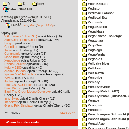
Y
Z
inne
Mech Brigade
Mediator
Całość 3074 MB
Medieval Combat
Katalog gier (konwencja TOSEC)
Medieval Era
Aktualizacja: 2021-07-11
Meebzork
Całość
,
md5
sha
(
7-Zip
,
TUGZip
)
Mega Blaster
Mega Maze
Opisy gier
Mega Swear Challenge
"Old Towers" (Atari ST)
opisał Misza (19)
Submarine Commander
opisał Kaz (36)
Megablast
Frogs
opisał Xeen (0)
MegaGun
Choplifter!
opisał Urborg (0)
Megalegs
Joust
opisał Urborg (17)
Commando
opisał Urborg (35)
MegaMania
Mario Bros
opisał Urborg (13)
Megaoids
Xenophobe
opisał Urborg (36)
Melly the Meer
Robbo Forever
opisał tbxx (16)
Kolony 2106
opisał tbxx (3)
Meltdown
Archon II: Adept
opisał Urborg/TDC (9)
Melt-Down
Spitfire Ace/Hellcat Ace
opisał Farscape (9)
Memorice
Wyspa
opisał Kaz (9)
Archon
opisał Urborg/TDC (16)
Memory
The Last Starfighter
opisał TDC (30)
Memory Manor
Dwie Wieże
opisał Muffy (19)
Memory Match (APX)
Basil The Great Mouse Detective
opisał Charlie
Cherry (125)
Memory Match (Brzuszek, 
Inny Świat
opisał Charlie Cherry (17)
Menace
Inspektor
opisał Charlie Cherry (19)
Menagarie
Grand Prix Simulator
opisał Charlie Cherry (16)
Mengcop
«« nowsze
starsze »»
Mensch ärgere Dich nicht 
Mensch ärgere Dich nicht 
Wewnętrzne/Internals
Mental Age
Mercenary - Escape from T