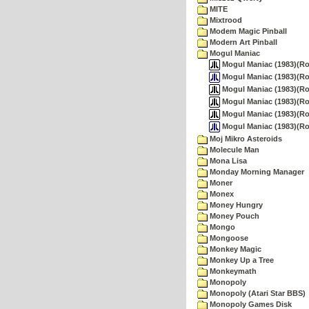
MITE
Mixtrood
Modem Magic Pinball
Modern Art Pinball
Mogul Maniac
Mogul Maniac (1983)(Rom
Mogul Maniac (1983)(Ro
Mogul Maniac (1983)(R
Mogul Maniac (1983)(Ro
Mogul Maniac (1983)(Rom
Mogul Maniac (1983)(R
Moj Mikro Asteroids
Molecule Man
Mona Lisa
Monday Morning Manager
Moner
Monex
Money Hungry
Money Pouch
Mongo
Mongoose
Monkey Magic
Monkey Up a Tree
Monkeymath
Monopoly
Monopoly (Atari Star BBS)
Monopoly Games Disk