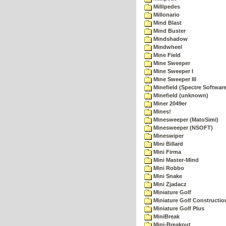
Millipedes
Millonario
Mind Blast
Mind Buster
Mindshadow
Mindwheel
Mine Field
Mine Sweeper
Mine Sweeper I
Mine Sweeper III
Minefield (Spectre Software
Minefield (unknown)
Miner 2049er
Mines!
Minesweeper (MatoSimi)
Minesweeper (NSOFT)
Mineswiper
Mini Billard
Mini Firma
Mini Master-Mind
Mini Robbo
Mini Snake
Mini Zjadacz
Miniature Golf
Miniature Golf Constructio
Miniature Golf Plus
MiniBreak
Mini-Breakout