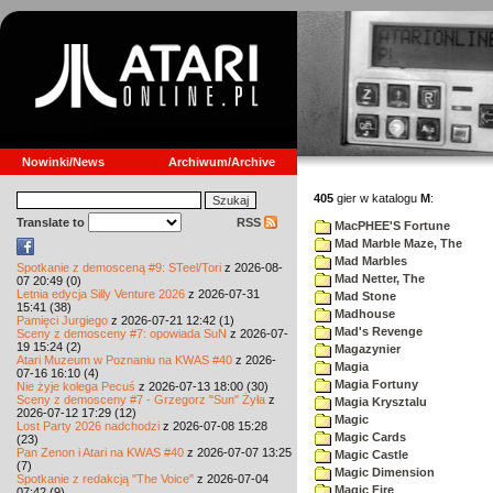
Nowinki/News
Archiwum/Archive
405
gier w katalogu
M
:
Translate to
RSS
MacPHEE'S Fortune
Mad Marble Maze, The
Mad Marbles
Spotkanie z demosceną #9: STeel/Tori
z 2026-08-
Mad Netter, The
07 20:49 (0)
Letnia edycja Silly Venture 2026
z 2026-07-31
Mad Stone
15:41 (38)
Madhouse
Pamięci Jurgiego
z 2026-07-21 12:42 (1)
Mad's Revenge
Sceny z demosceny #7: opowiada SuN
z 2026-07-
19 15:24 (2)
Magazynier
Atari Muzeum w Poznaniu na KWAS #40
z 2026-
Magia
07-16 16:10 (4)
Magia Fortuny
Nie żyje kolega Pecuś
z 2026-07-13 18:00 (30)
Sceny z demosceny #7 - Grzegorz "Sun" Żyła
z
Magia Krysztalu
2026-07-12 17:29 (12)
Magic
Lost Party 2026 nadchodzi
z 2026-07-08 15:28
Magic Cards
(23)
Pan Zenon i Atari na KWAS #40
z 2026-07-07 13:25
Magic Castle
(7)
Magic Dimension
Spotkanie z redakcją "The Voice"
z 2026-07-04
Magic Fire
07:42 (9)