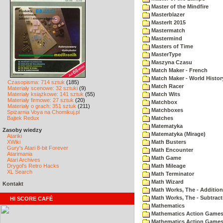
Master of the Mindfire
Masterblazer
MasterIt 2015
Mastermatch
Mastermind
Masters of Time
MasterType
Maszyna Czasu
Match Maker - French
Match Maker - World Histor
Czasopisma: 714 sztuk
(185)
Match Racer
Materiały scenowe: 32 sztuki
(9)
Materiały książkowe: 141 sztuk
(55)
Match Wits
Materiały firmowe: 27 sztuk
(20)
Matchbox
Materiały o grach: 351 sztuk
(211)
Matchboxes
Spiżarnia Voya na Chomikuj.pl
Bajtek Redux
Matches
Matematyka
Zasoby wiedzy
Matematyka (Mirage)
Atariki
XWiki
Math Busters
Gury's Atari 8-bit Forever
Math Encounter
Atarimania
Math Game
Atari Archives
Drygol's Retro Hacks
Math Mileage
XL Search
Math Terminator
Math Wizard
Kontakt
Math Works, The - Addition
Math Works, The - Subtract
HI SCORE CAFÉ
Mathematics
Mathematics Action Games 
Mathematics Action Games