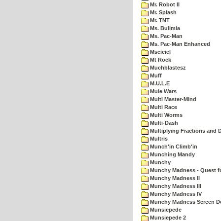
Mr. Robot II
Mr. Splash
Mr. TNT
Ms. Bulimia
Ms. Pac-Man
Ms. Pac-Man Enhanced
Msciciel
Mt Rock
Muchblastesz
Muff
M.U.L.E
Mule Wars
Multi Master-Mind
Multi Race
Multi Worms
Multi-Dash
Multiplying Fractions and D
Multris
Munch'in Climb'in
Munching Mandy
Munchy
Munchy Madness - Quest fo
Munchy Madness II
Munchy Madness III
Munchy Madness IV
Munchy Madness Screen D
Munsiepede
Munsiepede 2