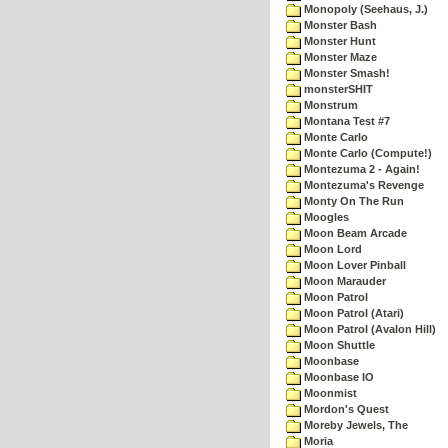
Monopoly (Seehaus, J.)
Monster Bash
Monster Hunt
Monster Maze
Monster Smash!
monsterSHIT
Monstrum
Montana Test #7
Monte Carlo
Monte Carlo (Compute!)
Montezuma 2 - Again!
Montezuma's Revenge
Monty On The Run
Moogles
Moon Beam Arcade
Moon Lord
Moon Lover Pinball
Moon Marauder
Moon Patrol
Moon Patrol (Atari)
Moon Patrol (Avalon Hill)
Moon Shuttle
Moonbase
Moonbase IO
Moonmist
Mordon's Quest
Moreby Jewels, The
Moria