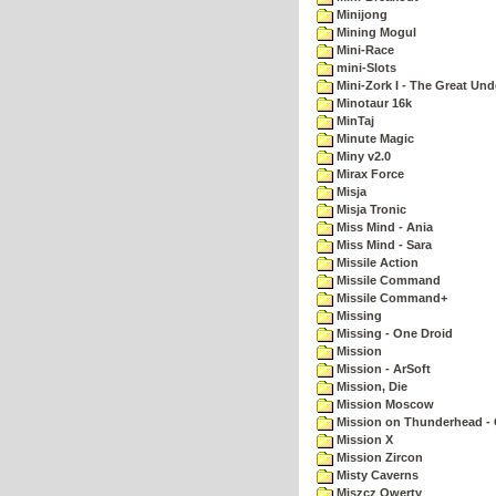
Minijong
Mining Mogul
Mini-Race
mini-Slots
Mini-Zork I - The Great Un
Minotaur 16k
MinTaj
Minute Magic
Miny v2.0
Mirax Force
Misja
Misja Tronic
Miss Mind - Ania
Miss Mind - Sara
Missile Action
Missile Command
Missile Command+
Missing
Missing - One Droid
Mission
Mission - ArSoft
Mission, Die
Mission Moscow
Mission on Thunderhead - 
Mission X
Mission Zircon
Misty Caverns
Miszcz Qwerty