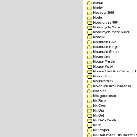
Moria!
Morky
Moscow 1993
Motie
Motorcross 800
Motorcycle Maze
Motorcycle Maze Rider
Motorki
Mountain Bike
Mountain King
Mountain Shoot
Mountains
Mouse Mervin
Mouse Party
Mouse That Ate Chicago, 
Mouse Trap
Mouskattack
Movie Musical Madness
Mozaico
Mózgprocesor
Mr. Bear
Mr. Cool
Mr. Dig
Mr. Do!
Mr. Do's Castle
Mr. M
Mr. Proper
Mr. Robot and His Robot F