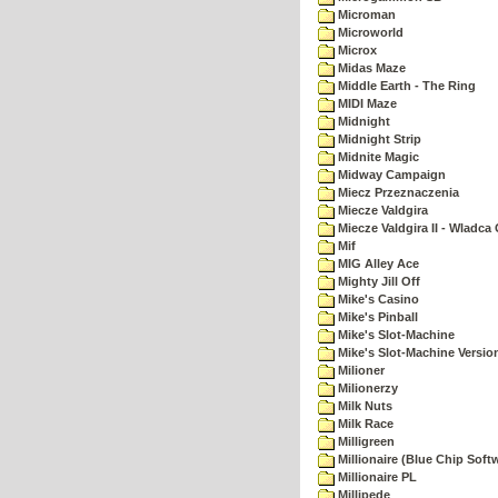
Microman
Microworld
Microx
Midas Maze
Middle Earth - The Ring
MIDI Maze
Midnight
Midnight Strip
Midnite Magic
Midway Campaign
Miecz Przeznaczenia
Miecze Valdgira
Miecze Valdgira II - Wladca
Mif
MIG Alley Ace
Mighty Jill Off
Mike's Casino
Mike's Pinball
Mike's Slot-Machine
Mike's Slot-Machine Version
Milioner
Milionerzy
Milk Nuts
Milk Race
Milligreen
Millionaire (Blue Chip Soft
Millionaire PL
Millipede