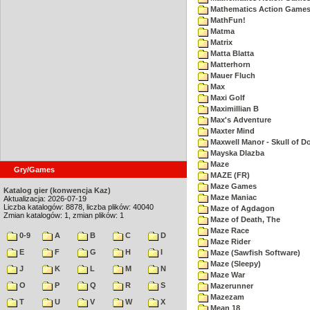
Mathematics Action Games 
MathFun!
Matma
Matrix
Matta Blatta
Matterhorn
Mauer Fluch
Max
Maxi Golf
Maximillian B
Max's Adventure
Maxter Mind
Maxwell Manor - Skull of 
Mayska Dlazba
Maze
Gry/Games
MAZE (FR)
Maze Games
Katalog gier (konwencja Kaz)
Maze Maniac
Aktualizacja: 2026-07-19
Liczba katalogów: 8878, liczba plików: 40040
Maze of Agdagon
Zmian katalogów: 1, zmian plików: 1
Maze of Death, The
Maze Race
0-9
A
B
C
D
Maze Rider
E
F
G
H
I
Maze (Sawfish Software)
Maze (Sleepy)
J
K
L
M
N
Maze War
O
P
Q
R
S
Mazerunner
Mazezam
T
U
V
W
X
Mean 18