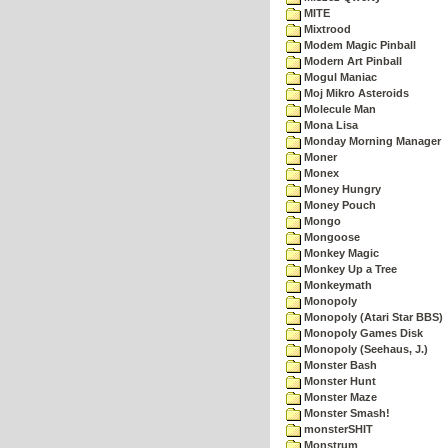
MITE
Mixtrood
Modem Magic Pinball
Modern Art Pinball
Mogul Maniac
Moj Mikro Asteroids
Molecule Man
Mona Lisa
Monday Morning Manager
Moner
Monex
Money Hungry
Money Pouch
Mongo
Mongoose
Monkey Magic
Monkey Up a Tree
Monkeymath
Monopoly
Monopoly (Atari Star BBS)
Monopoly Games Disk
Monopoly (Seehaus, J.)
Monster Bash
Monster Hunt
Monster Maze
Monster Smash!
monsterSHIT
Monstrum