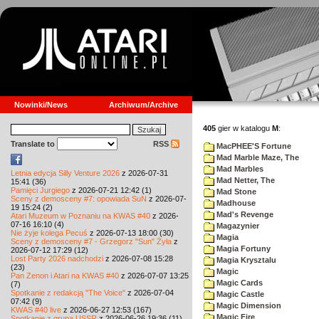
Nowinki/News
Archiwum/Archive
405
gier w katalogu
M
:
Translate to
RSS
MacPHEE'S Fortune
Mad Marble Maze, The
Mad Marbles
Letnia edycja Silly Venture 2026
z 2026-07-31
Mad Netter, The
15:41 (36)
Pamięci Jurgiego
z 2026-07-21 12:42 (1)
Mad Stone
Sceny z demosceny #7: opowiada SuN
z 2026-07-
Madhouse
19 15:24 (2)
Mad's Revenge
Atari Muzeum w Poznaniu na KWAS #40
z 2026-
07-16 16:10 (4)
Magazynier
Nie żyje kolega Pecuś
z 2026-07-13 18:00 (30)
Magia
Sceny z demosceny #7 - Grzegorz "Sun" Żyła
z
Magia Fortuny
2026-07-12 17:29 (12)
Lost Party 2026 nadchodzi
z 2026-07-08 15:28
Magia Krysztalu
(23)
Magic
Pan Zenon i Atari na KWAS #40
z 2026-07-07 13:25
Magic Cards
(7)
Spotkanie z redakcją "The Voice"
z 2026-07-04
Magic Castle
07:42 (9)
Magic Dimension
KWAS #40 live
z 2026-06-27 12:53 (167)
Magic Fire
Spotkanie z grupą USSR
z 2026-06-26 19:36 (11)