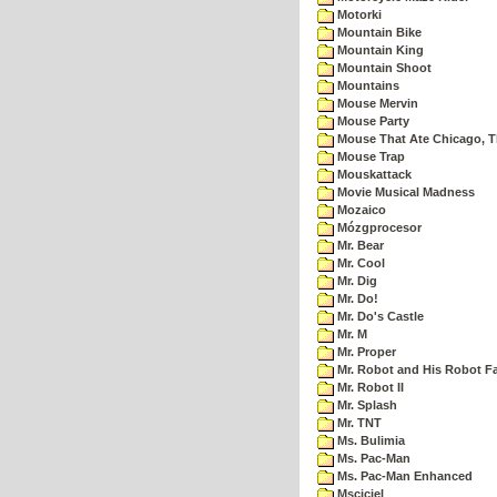
Motorki
Mountain Bike
Mountain King
Mountain Shoot
Mountains
Mouse Mervin
Mouse Party
Mouse That Ate Chicago, 
Mouse Trap
Mouskattack
Movie Musical Madness
Mozaico
Mózgprocesor
Mr. Bear
Mr. Cool
Mr. Dig
Mr. Do!
Mr. Do's Castle
Mr. M
Mr. Proper
Mr. Robot and His Robot F
Mr. Robot II
Mr. Splash
Mr. TNT
Ms. Bulimia
Ms. Pac-Man
Ms. Pac-Man Enhanced
Msciciel