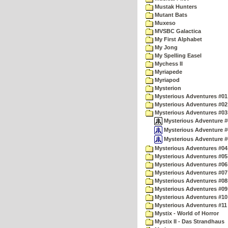
Mustak Hunters
Mutant Bats
Muxeso
MVSBC Galactica
My First Alphabet
My Jong
My Spelling Easel
Mychess II
Myriapede
Myriapod
Mysterion
Mysterious Adventures #01
Mysterious Adventures #02
Mysterious Adventures #03 
Mysterious Adventure #03
Mysterious Adventure #0
Mysterious Adventure #03
Mysterious Adventures #04 
Mysterious Adventures #05 
Mysterious Adventures #06 
Mysterious Adventures #07 
Mysterious Adventures #08 
Mysterious Adventures #09
Mysterious Adventures #10 -
Mysterious Adventures #11
Mystix - World of Horror
Mystix II - Das Strandhaus