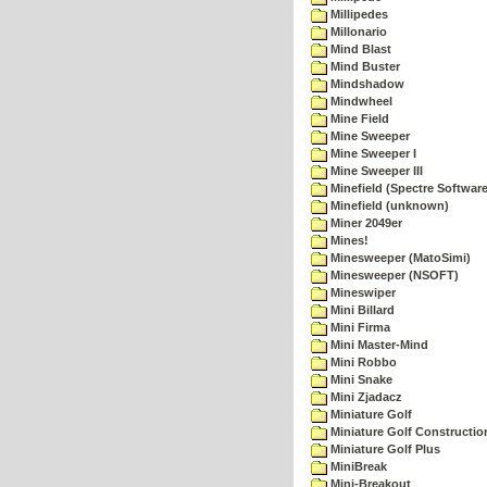
Millipedes
Millonario
Mind Blast
Mind Buster
Mindshadow
Mindwheel
Mine Field
Mine Sweeper
Mine Sweeper I
Mine Sweeper III
Minefield (Spectre Software
Minefield (unknown)
Miner 2049er
Mines!
Minesweeper (MatoSimi)
Minesweeper (NSOFT)
Mineswiper
Mini Billard
Mini Firma
Mini Master-Mind
Mini Robbo
Mini Snake
Mini Zjadacz
Miniature Golf
Miniature Golf Constructio
Miniature Golf Plus
MiniBreak
Mini-Breakout