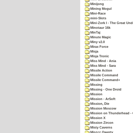
Minijong
Mining Mogul
Mini-Race
mini-Slots
Mini-Zork I - The Great Un
Minotaur 16k
MinTaj
Minute Magic
Miny v2.0
Mirax Force
Misja
Misja Tronic
Miss Mind - Ania
Miss Mind - Sara
Missile Action
Missile Command
Missile Command+
Missing
Missing - One Droid
Mission
Mission - ArSoft
Mission, Die
Mission Moscow
Mission on Thunderhead - 
Mission X
Mission Zircon
Misty Caverns
Miszcz Qwerty