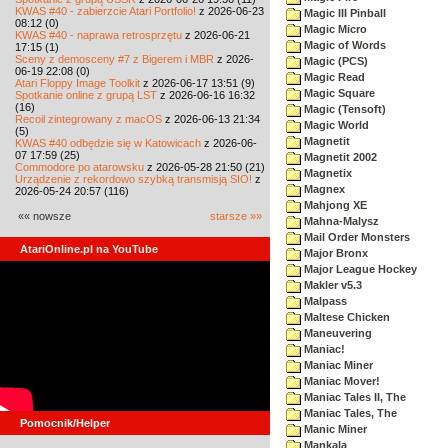
KWAS #40 - zabierzcie Atari Portfolio!
z 2026-06-23
Magic III Pinball
08:12 (0)
Magic Micro
KWAS #40 - naprawa retrosprzętu
z 2026-06-21
Magic of Words
17:15 (1)
Sceny z demosceny #7 z Bigerem i MBR
z 2026-
Magic (PCS)
06-19 22:08 (0)
Magic Read
Atari Floppy Image Toolkit
z 2026-06-17 13:51 (9)
Magic Square
Spotkanie online z grupą LST
z 2026-06-16 16:32
(16)
Magic (Tensoft)
Recoil zintegrowany z macOS
z 2026-06-13 21:34
Magic World
(5)
Magnetit
KWAS #40 odbędzie się w Katowicach
z 2026-06-
07 17:59 (25)
Magnetit 2002
Commodore po atarowsku
z 2026-05-28 21:50 (21)
Magnetix
Urządzenie z rekordowo szybką transmisją SIO!
z
Magnex
2026-05-24 20:57 (116)
Mahjong XE
«« nowsze
starsze »»
Mahna-Malysz
Mail Order Monsters
AtariOnline.pl na YouTube
Major Bronx
Major League Hockey
Makler v5.3
Malpass
Maltese Chicken
Maneuvering
Maniac!
Maniac Miner
Maniac Mover!
Maniac Tales II, The
Maniac Tales, The
Pomocnik/Helper
Manic Miner
Mankala