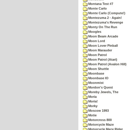
Montana Test #7
Monte Carlo
Monte Carlo (Compute!)
Montezuma 2 - Again!
Montezuma's Revenge
Monty On The Run
Moogles
Moon Beam Arcade
Moon Lord
Moon Lover Pinball
Moon Marauder
Moon Patrol
Moon Patrol (Atari)
Moon Patrol (Avalon Hill)
Moon Shuttle
Moonbase
Moonbase IO
Moonmist
Mordon's Quest
Moreby Jewels, The
Moria
Moria!
Morky
Moscow 1993
Motie
Motorcross 800
Motorcycle Maze
Motorcycle Maze Rider