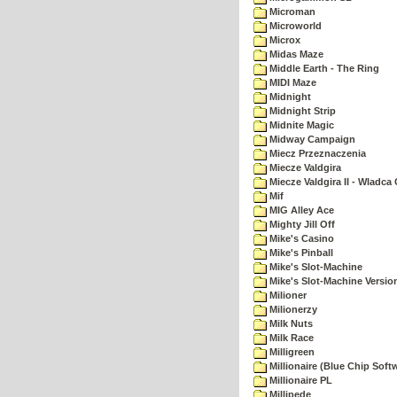
Microman
Microworld
Microx
Midas Maze
Middle Earth - The Ring
MIDI Maze
Midnight
Midnight Strip
Midnite Magic
Midway Campaign
Miecz Przeznaczenia
Miecze Valdgira
Miecze Valdgira II - Wladca
Mif
MIG Alley Ace
Mighty Jill Off
Mike's Casino
Mike's Pinball
Mike's Slot-Machine
Mike's Slot-Machine Version
Milioner
Milionerzy
Milk Nuts
Milk Race
Milligreen
Millionaire (Blue Chip Soft
Millionaire PL
Millipede