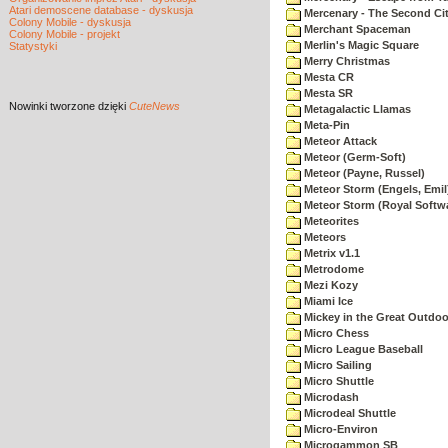
Atari demoscene database - dyskusja
Mercenary - The Second Ci
Colony Mobile - dyskusja
Merchant Spaceman
Colony Mobile - projekt
Merlin's Magic Square
Statystyki
Merry Christmas
Mesta CR
Mesta SR
Nowinki
tworzone dzięki
CuteNews
Metagalactic Llamas
Meta-Pin
Meteor Attack
Meteor (Germ-Soft)
Meteor (Payne, Russel)
Meteor Storm (Engels, Emil
Meteor Storm (Royal Softw
Meteorites
Meteors
Metrix v1.1
Metrodome
Mezi Kozy
Miami Ice
Mickey in the Great Outdoo
Micro Chess
Micro League Baseball
Micro Sailing
Micro Shuttle
Microdash
Microdeal Shuttle
Micro-Environ
Microgammon SB