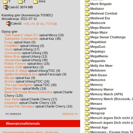
Y
Z
inne
Mech Brigade
Całość 3074 MB
Mediator
Medieval Combat
Katalog gier (konwencja TOSEC)
Medieval Era
Aktualizacja: 2021-07-11
Meebzork
Całość
,
md5
sha
(
7-Zip
,
TUGZip
)
Mega Blaster
Opisy gier
Mega Maze
"Old Towers" (Atari ST)
opisał Misza (19)
Mega Swear Challenge
Submarine Commander
opisał Kaz (36)
Megablast
Frogs
opisał Xeen (0)
Choplifter!
opisał Urborg (0)
MegaGun
Joust
opisał Urborg (17)
Megalegs
Commando
opisał Urborg (35)
MegaMania
Mario Bros
opisał Urborg (13)
Xenophobe
opisał Urborg (36)
Megaoids
Robbo Forever
opisał tbxx (16)
Melly the Meer
Kolony 2106
opisał tbxx (3)
Meltdown
Archon II: Adept
opisał Urborg/TDC (9)
Spitfire Ace/Hellcat Ace
opisał Farscape (9)
Melt-Down
Wyspa
opisał Kaz (9)
Memorice
Archon
opisał Urborg/TDC (16)
Memory
The Last Starfighter
opisał TDC (30)
Dwie Wieże
opisał Muffy (19)
Memory Manor
Basil The Great Mouse Detective
opisał Charlie
Memory Match (APX)
Cherry (125)
Memory Match (Brzuszek, 
Inny Świat
opisał Charlie Cherry (17)
Inspektor
opisał Charlie Cherry (19)
Menace
Grand Prix Simulator
opisał Charlie Cherry (16)
Menagarie
Mengcop
«« nowsze
starsze »»
Mensch ärgere Dich nicht 
Mensch ärgere Dich nicht 
Wewnętrzne/Internals
Mental Age
Mercenary - Escape from T
Organizowanie imprez Atari - dyskusja