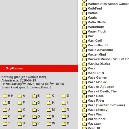
Mathematics Action Games 
MathFun!
Matma
Matrix
Matta Blatta
Matterhorn
Mauer Fluch
Max
Maxi Golf
Maximillian B
Max's Adventure
Maxter Mind
Maxwell Manor - Skull of 
Mayska Dlazba
Gry/Games
Maze
MAZE (FR)
Katalog gier (konwencja Kaz)
Maze Games
Aktualizacja: 2026-07-19
Maze Maniac
Liczba katalogów: 8878, liczba plików: 40040
Maze of Agdagon
Zmian katalogów: 1, zmian plików: 1
Maze of Death, The
0-9
A
B
C
D
Maze Race
Maze Rider
E
F
G
H
I
Maze (Sawfish Software)
J
K
L
M
N
Maze (Sleepy)
Maze War
O
P
Q
R
S
Mazerunner
T
U
V
W
X
Mazezam
Mean 18