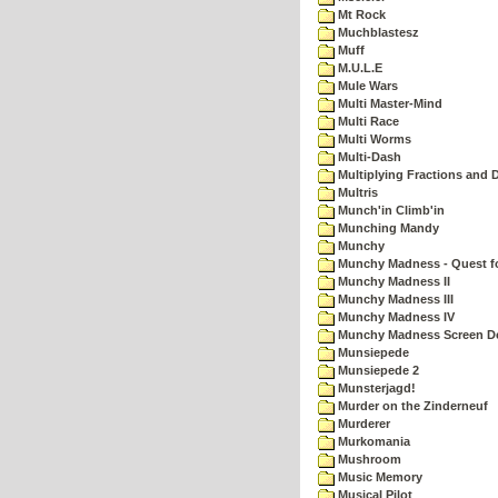
Mt Rock
Muchblastesz
Muff
M.U.L.E
Mule Wars
Multi Master-Mind
Multi Race
Multi Worms
Multi-Dash
Multiplying Fractions and D
Multris
Munch'in Climb'in
Munching Mandy
Munchy
Munchy Madness - Quest fo
Munchy Madness II
Munchy Madness III
Munchy Madness IV
Munchy Madness Screen D
Munsiepede
Munsiepede 2
Munsterjagd!
Murder on the Zinderneuf
Murderer
Murkomania
Mushroom
Music Memory
Musical Pilot