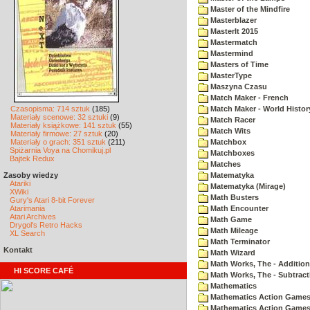
Master of the Mindfire
Masterblazer
MasterIt 2015
Mastermatch
Mastermind
Masters of Time
MasterType
Maszyna Czasu
Match Maker - French
Czasopisma: 714 sztuk
(185)
Match Maker - World Histor
Materiały scenowe: 32 sztuki
(9)
Match Racer
Materiały książkowe: 141 sztuk
(55)
Match Wits
Materiały firmowe: 27 sztuk
(20)
Materiały o grach: 351 sztuk
(211)
Matchbox
Spiżarnia Voya na Chomikuj.pl
Matchboxes
Bajtek Redux
Matches
Zasoby wiedzy
Matematyka
Atariki
Matematyka (Mirage)
XWiki
Math Busters
Gury's Atari 8-bit Forever
Atarimania
Math Encounter
Atari Archives
Math Game
Drygol's Retro Hacks
Math Mileage
XL Search
Math Terminator
Kontakt
Math Wizard
Math Works, The - Addition
HI SCORE CAFÉ
Math Works, The - Subtract
Mathematics
Mathematics Action Games 
Mathematics Action Games