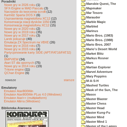
Poradniki
Mansbie Quest, The
Nowe gry w 2026 roku
(1)
SFX-Engine w MAD Pascalu
(3)
Mapmaker
Narzędzie do tworzenia scrolli
(12)
Mar Tesoro
Kartridż Sparta DOS X
(6)
Marauder
Usprawnienia magnetofonu XC12
(12)
Konserwacja stacji dysków 1050
(19)
Marble Magic
Konserwacja magnetofonu XC12
(15)
Marbled
Nowe gry w 2020 roku
(2)
Marinus
Nowe gry w 2019 roku
(35)
Nowe gry w 2017 roku
(3)
Mario Bros. (1983)
Larek pokazuje
(40)
Mario Bros. (1988)
Emulacja ZX Spectrum na VBXE
(26)
Mario Bros. 2007
Nowe gry w 2016 roku
(7)
Nowe gry w 2015 roku
(4)
Mario's Desert World
Partycjonowanie karty SIDE (APT/FAT16/FAT32)
Market Blitz
(1)
Markus Rosner
BMPVIEW
(34)
Atari ST dla opornych
(75)
Mars
Nowe gry w 2014 roku
(19)
Martian Explorer
Tritone engine
(11)
Marvel Adventure
QChan Engine
(6)
Mary Poppins
nowsze
starsze
M-A-S-H
Mashed Turtles
Emulatory
Mask of the Sun, The
Emulator Atari800Win
Emulator Atari800Win PLus 4.0 (Windows)
Masox
Emulator Atari++ (multiplatform)
Master Blaster
Emulator Altirra (Windows)
Master Chess
Biblioteka Atarowca
Master Head
Master Kung-Fu
Master Mind
Master Mind 1
Master of the Lamps