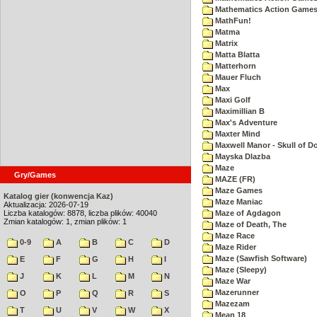
Mathematics Action Games 
MathFun!
Matma
Matrix
Matta Blatta
Matterhorn
Mauer Fluch
Max
Maxi Golf
Maximillian B
Max's Adventure
Maxter Mind
Maxwell Manor - Skull of 
Mayska Dlazba
Maze
Gry/Games
MAZE (FR)
Maze Games
Katalog gier (konwencja Kaz)
Maze Maniac
Aktualizacja: 2026-07-19
Liczba katalogów: 8878, liczba plików: 40040
Maze of Agdagon
Zmian katalogów: 1, zmian plików: 1
Maze of Death, The
Maze Race
0-9
A
B
C
D
Maze Rider
Maze (Sawfish Software)
E
F
G
H
I
Maze (Sleepy)
J
K
L
M
N
Maze War
Mazerunner
O
P
Q
R
S
Mazezam
T
U
V
W
X
Mean 18