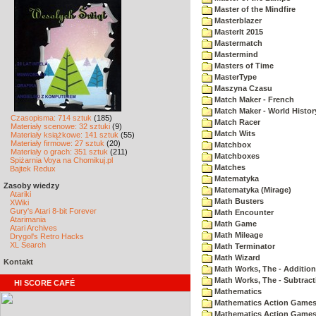
Master of the Mindfire
Masterblazer
MasterIt 2015
Mastermatch
Mastermind
Masters of Time
MasterType
Maszyna Czasu
Match Maker - French
Match Maker - World Histor
Czasopisma: 714 sztuk
(185)
Match Racer
Materiały scenowe: 32 sztuki
(9)
Match Wits
Materiały książkowe: 141 sztuk
(55)
Materiały firmowe: 27 sztuk
(20)
Matchbox
Materiały o grach: 351 sztuk
(211)
Matchboxes
Spiżarnia Voya na Chomikuj.pl
Matches
Bajtek Redux
Matematyka
Zasoby wiedzy
Matematyka (Mirage)
Atariki
Math Busters
XWiki
Gury's Atari 8-bit Forever
Math Encounter
Atarimania
Math Game
Atari Archives
Math Mileage
Drygol's Retro Hacks
XL Search
Math Terminator
Math Wizard
Kontakt
Math Works, The - Addition
Math Works, The - Subtract
HI SCORE CAFÉ
Mathematics
Mathematics Action Games 
Mathematics Action Games