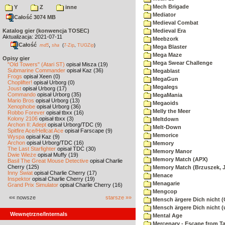
Mech Brigade
Y
Z
inne
Mediator
Całość 3074 MB
Medieval Combat
Katalog gier (konwencja TOSEC)
Medieval Era
Aktualizacja: 2021-07-11
Meebzork
Całość
,
md5
sha
(
7-Zip
,
TUGZip
)
Mega Blaster
Mega Maze
Opisy gier
Mega Swear Challenge
"Old Towers" (Atari ST)
opisał Misza (19)
Submarine Commander
opisał Kaz (36)
Megablast
Frogs
opisał Xeen (0)
MegaGun
Choplifter!
opisał Urborg (0)
Megalegs
Joust
opisał Urborg (17)
Commando
opisał Urborg (35)
MegaMania
Mario Bros
opisał Urborg (13)
Megaoids
Xenophobe
opisał Urborg (36)
Melly the Meer
Robbo Forever
opisał tbxx (16)
Kolony 2106
opisał tbxx (3)
Meltdown
Archon II: Adept
opisał Urborg/TDC (9)
Melt-Down
Spitfire Ace/Hellcat Ace
opisał Farscape (9)
Memorice
Wyspa
opisał Kaz (9)
Archon
opisał Urborg/TDC (16)
Memory
The Last Starfighter
opisał TDC (30)
Memory Manor
Dwie Wieże
opisał Muffy (19)
Memory Match (APX)
Basil The Great Mouse Detective
opisał Charlie
Cherry (125)
Memory Match (Brzuszek, 
Inny Świat
opisał Charlie Cherry (17)
Menace
Inspektor
opisał Charlie Cherry (19)
Menagarie
Grand Prix Simulator
opisał Charlie Cherry (16)
Mengcop
«« nowsze
starsze »»
Mensch ärgere Dich nicht 
Mensch ärgere Dich nicht 
Wewnętrzne/Internals
Mental Age
Mercenary - Escape from T