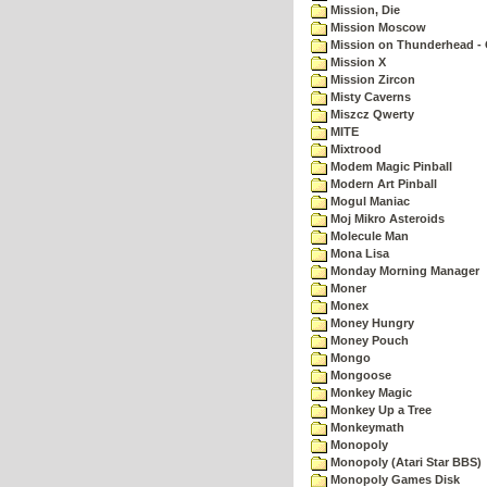
Mission, Die
Mission Moscow
Mission on Thunderhead - 
Mission X
Mission Zircon
Misty Caverns
Miszcz Qwerty
MITE
Mixtrood
Modem Magic Pinball
Modern Art Pinball
Mogul Maniac
Moj Mikro Asteroids
Molecule Man
Mona Lisa
Monday Morning Manager
Moner
Monex
Money Hungry
Money Pouch
Mongo
Mongoose
Monkey Magic
Monkey Up a Tree
Monkeymath
Monopoly
Monopoly (Atari Star BBS)
Monopoly Games Disk