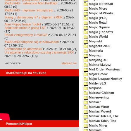
KWAS #40 - zabierzcie Atari Portfolio!
z 2026-06-23
Magic III Pinball
08:12 (0)
Magic Micro
KWAS #40 - naprawa retrosprzętu
z 2026-06-21
Magic of Words
17:15 (1)
Sceny z demosceny #7 z Bigerem i MBR
z 2026-
Magic (PCS)
06-19 22:08 (0)
Magic Read
Atari Floppy Image Toolkit
z 2026-06-17 13:51 (9)
Magic Square
Spotkanie online z grupą LST
z 2026-06-16 16:32
(17)
Magic (Tensoft)
Recoil zintegrowany z macOS
z 2026-06-13 21:34
Magic World
(5)
Magnetit
KWAS #40 odbędzie się w Katowicach
z 2026-06-
07 17:59 (25)
Magnetit 2002
Commodore po atarowsku
z 2026-05-28 21:50 (21)
Magnetix
Urządzenie z rekordowo szybką transmisją SIO!
z
Magnex
2026-05-24 20:57 (116)
Mahjong XE
«« nowsze
starsze »»
Mahna-Malysz
Mail Order Monsters
AtariOnline.pl na YouTube
Major Bronx
Major League Hockey
Makler v5.3
Malpass
Maltese Chicken
Maneuvering
Maniac!
Maniac Miner
Maniac Mover!
Maniac Tales II, The
Maniac Tales, The
Pomocnik/Helper
Manic Miner
Mankala