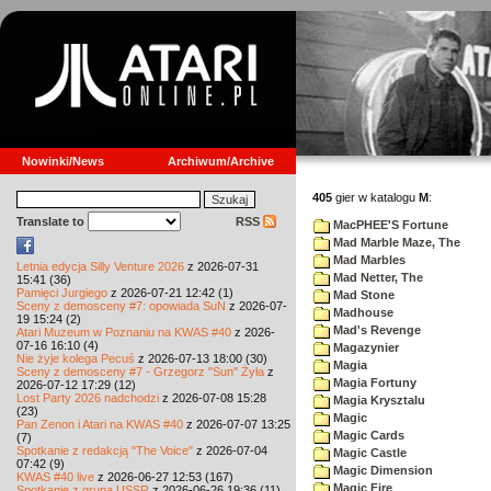
Nowinki/News
Archiwum/Archive
405
gier w katalogu
M
:
Translate to
RSS
MacPHEE'S Fortune
Mad Marble Maze, The
Mad Marbles
Letnia edycja Silly Venture 2026
z 2026-07-31
Mad Netter, The
15:41 (36)
Pamięci Jurgiego
z 2026-07-21 12:42 (1)
Mad Stone
Sceny z demosceny #7: opowiada SuN
z 2026-07-
Madhouse
19 15:24 (2)
Mad's Revenge
Atari Muzeum w Poznaniu na KWAS #40
z 2026-
07-16 16:10 (4)
Magazynier
Nie żyje kolega Pecuś
z 2026-07-13 18:00 (30)
Magia
Sceny z demosceny #7 - Grzegorz "Sun" Żyła
z
Magia Fortuny
2026-07-12 17:29 (12)
Lost Party 2026 nadchodzi
z 2026-07-08 15:28
Magia Krysztalu
(23)
Magic
Pan Zenon i Atari na KWAS #40
z 2026-07-07 13:25
Magic Cards
(7)
Spotkanie z redakcją "The Voice"
z 2026-07-04
Magic Castle
07:42 (9)
Magic Dimension
KWAS #40 live
z 2026-06-27 12:53 (167)
Magic Fire
Spotkanie z grupą USSR
z 2026-06-26 19:36 (11)