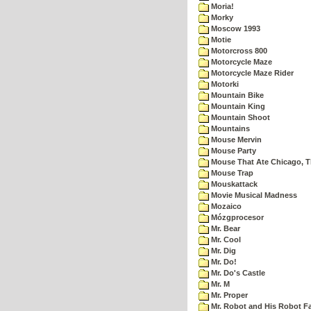
Moria!
Morky
Moscow 1993
Motie
Motorcross 800
Motorcycle Maze
Motorcycle Maze Rider
Motorki
Mountain Bike
Mountain King
Mountain Shoot
Mountains
Mouse Mervin
Mouse Party
Mouse That Ate Chicago, 
Mouse Trap
Mouskattack
Movie Musical Madness
Mozaico
Mózgprocesor
Mr. Bear
Mr. Cool
Mr. Dig
Mr. Do!
Mr. Do's Castle
Mr. M
Mr. Proper
Mr. Robot and His Robot F