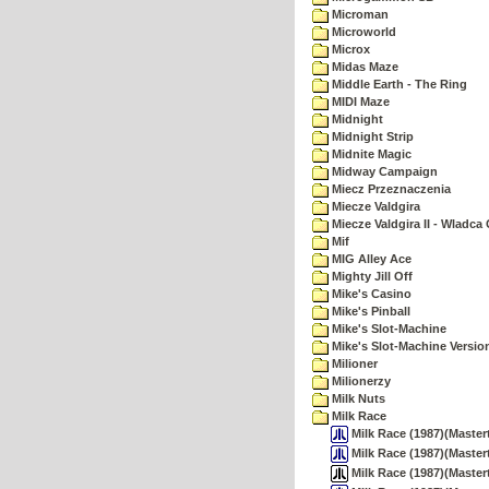
Microman
Microworld
Microx
Midas Maze
Middle Earth - The Ring
MIDI Maze
Midnight
Midnight Strip
Midnite Magic
Midway Campaign
Miecz Przeznaczenia
Miecze Valdgira
Miecze Valdgira II - Wladca
Mif
MIG Alley Ace
Mighty Jill Off
Mike's Casino
Mike's Pinball
Mike's Slot-Machine
Mike's Slot-Machine Version
Milioner
Milionerzy
Milk Nuts
Milk Race
Milk Race (1987)(Master
Milk Race (1987)(Master
Milk Race (1987)(Mastertr