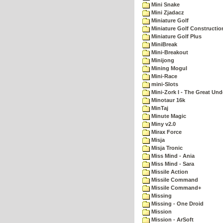
Mini Snake
Mini Zjadacz
Miniature Golf
Miniature Golf Constructio
Miniature Golf Plus
MiniBreak
Mini-Breakout
Minijong
Mining Mogul
Mini-Race
mini-Slots
Mini-Zork I - The Great Un
Minotaur 16k
MinTaj
Minute Magic
Miny v2.0
Mirax Force
Misja
Misja Tronic
Miss Mind - Ania
Miss Mind - Sara
Missile Action
Missile Command
Missile Command+
Missing
Missing - One Droid
Mission
Mission - ArSoft