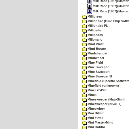
Milk Race (1987)(Master
Milk Race (1987)(Mastert
Milk Race (1987)(Master
Milligreen
Millionaire (Blue Chip Soft
Millionaire PL
Millipede
Millipedes
Millonario
Mind Blast
Mind Buster
Mindshadow
Mindwheel
Mine Field
Mine Sweeper
Mine Sweeper I
Mine Sweeper III
Minefield (Spectre Software
Minefield (unknown)
Miner 2049er
Mines!
Minesweeper (MatoSimi)
Minesweeper (NSOFT)
Mineswiper
Mini Billard
Mini Firma
Mini Master-Mind
Mini Robbo