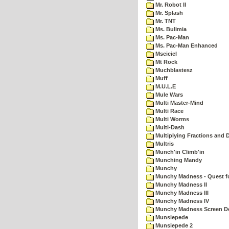
Mr. Robot II
Mr. Splash
Mr. TNT
Ms. Bulimia
Ms. Pac-Man
Ms. Pac-Man Enhanced
Msciciel
Mt Rock
Muchblastesz
Muff
M.U.L.E
Mule Wars
Multi Master-Mind
Multi Race
Multi Worms
Multi-Dash
Multiplying Fractions and D
Multris
Munch'in Climb'in
Munching Mandy
Munchy
Munchy Madness - Quest fo
Munchy Madness II
Munchy Madness III
Munchy Madness IV
Munchy Madness Screen D
Munsiepede
Munsiepede 2