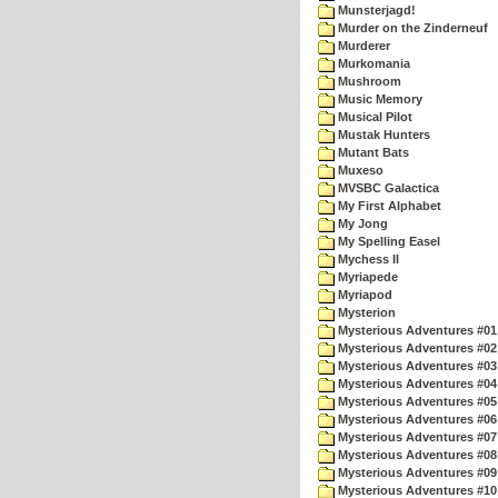
Munsterjagd!
Murder on the Zinderneuf
Murderer
Murkomania
Mushroom
Music Memory
Musical Pilot
Mustak Hunters
Mutant Bats
Muxeso
MVSBC Galactica
My First Alphabet
My Jong
My Spelling Easel
Mychess II
Myriapede
Myriapod
Mysterion
Mysterious Adventures #01
Mysterious Adventures #02
Mysterious Adventures #03 
Mysterious Adventures #04 
Mysterious Adventures #05 
Mysterious Adventures #06 
Mysterious Adventures #07 
Mysterious Adventures #08 
Mysterious Adventures #09
Mysterious Adventures #10 -