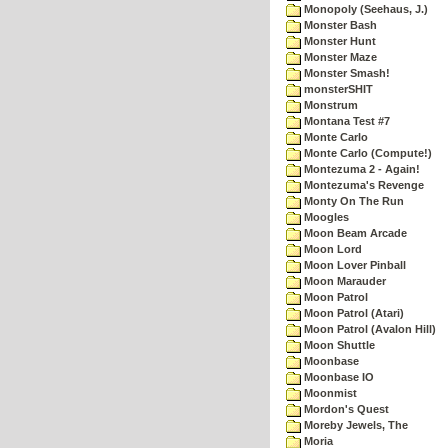
Monopoly (Seehaus, J.)
Monster Bash
Monster Hunt
Monster Maze
Monster Smash!
monsterSHIT
Monstrum
Montana Test #7
Monte Carlo
Monte Carlo (Compute!)
Montezuma 2 - Again!
Montezuma's Revenge
Monty On The Run
Moogles
Moon Beam Arcade
Moon Lord
Moon Lover Pinball
Moon Marauder
Moon Patrol
Moon Patrol (Atari)
Moon Patrol (Avalon Hill)
Moon Shuttle
Moonbase
Moonbase IO
Moonmist
Mordon's Quest
Moreby Jewels, The
Moria