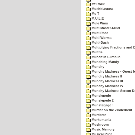
Mt Rock
Muchblastesz
Muff
M.U.L.E
Mule Wars
Multi Master-Mind
Multi Race
Multi Worms
Multi-Dash
Multiplying Fractions and D
Multris
Munch'in Climb'in
Munching Mandy
Munchy
Munchy Madness - Quest fo
Munchy Madness II
Munchy Madness III
Munchy Madness IV
Munchy Madness Screen D
Munsiepede
Munsiepede 2
Munsterjagd!
Murder on the Zinderneuf
Murderer
Murkomania
Mushroom
Music Memory
Musical Pilot