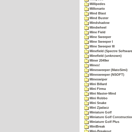
Millipedes
Millonario
Mind Blast
Mind Buster
Mindshadow
Mindwheel
Mine Field
Mine Sweeper
Mine Sweeper I
Mine Sweeper III
Minefield (Spectre Software
Minefield (unknown)
Miner 2049er
Mines!
Minesweeper (MatoSimi)
Minesweeper (NSOFT)
Mineswiper
Mini Billard
Mini Firma
Mini Master-Mind
Mini Robbo
Mini Snake
Mini Zjadacz
Miniature Golf
Miniature Golf Constructio
Miniature Golf Plus
MiniBreak
Mini-Breakout