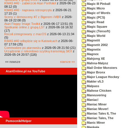
KWAS #40 - zabierzcie Atari Portfolio!
z 2026-06-23
Magic III Pinball
08:12 (0)
Magic Micro
KWAS #40 - naprawa retrosprzętu
z 2026-06-21
Magic of Words
17:15 (1)
Sceny z demosceny #7 z Bigerem i MBR
z 2026-
Magic (PCS)
06-19 22:08 (0)
Magic Read
Atari Floppy Image Toolkit
z 2026-06-17 13:51 (9)
Magic Square
Spotkanie online z grupą LST
z 2026-06-16 16:32
(17)
Magic (Tensoft)
Recoil zintegrowany z macOS
z 2026-06-13 21:34
Magic World
(5)
Magnetit
KWAS #40 odbędzie się w Katowicach
z 2026-06-
07 17:59 (25)
Magnetit 2002
Commodore po atarowsku
z 2026-05-28 21:50 (21)
Magnetix
Urządzenie z rekordowo szybką transmisją SIO!
z
Magnex
2026-05-24 20:57 (116)
Mahjong XE
«« nowsze
starsze »»
Mahna-Malysz
Mail Order Monsters
AtariOnline.pl na YouTube
Major Bronx
Major League Hockey
Makler v5.3
Malpass
Maltese Chicken
Maneuvering
Maniac!
Maniac Miner
Maniac Mover!
Maniac Tales II, The
Maniac Tales, The
Pomocnik/Helper
Manic Miner
Mankala