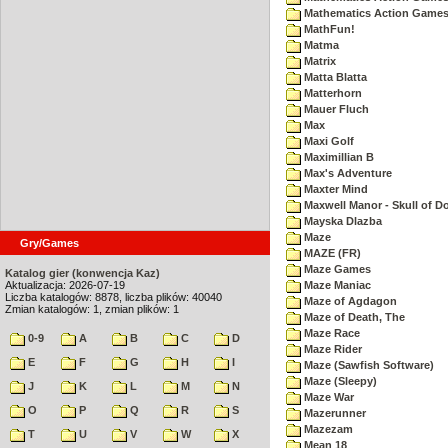
Mathematics Action Games 
MathFun!
Matma
Matrix
Matta Blatta
Matterhorn
Mauer Fluch
Max
Maxi Golf
Maximillian B
Max's Adventure
Maxter Mind
Maxwell Manor - Skull of 
Mayska Dlazba
Maze
Gry/Games
MAZE (FR)
Maze Games
Katalog gier (konwencja Kaz)
Aktualizacja: 2026-07-19
Maze Maniac
Liczba katalogów: 8878, liczba plików: 40040
Maze of Agdagon
Zmian katalogów: 1, zmian plików: 1
Maze of Death, The
Maze Race
0-9
A
B
C
D
Maze Rider
E
F
G
H
I
Maze (Sawfish Software)
Maze (Sleepy)
J
K
L
M
N
Maze War
O
P
Q
R
S
Mazerunner
Mazezam
T
U
V
W
X
Mean 18