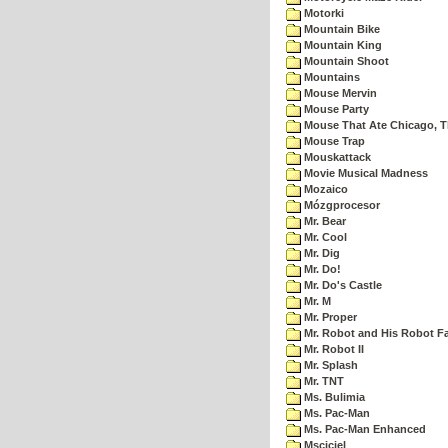
Motorki
Mountain Bike
Mountain King
Mountain Shoot
Mountains
Mouse Mervin
Mouse Party
Mouse That Ate Chicago, 
Mouse Trap
Mouskattack
Movie Musical Madness
Mozaico
Mózgprocesor
Mr. Bear
Mr. Cool
Mr. Dig
Mr. Do!
Mr. Do's Castle
Mr. M
Mr. Proper
Mr. Robot and His Robot F
Mr. Robot II
Mr. Splash
Mr. TNT
Ms. Bulimia
Ms. Pac-Man
Ms. Pac-Man Enhanced
Msciciel