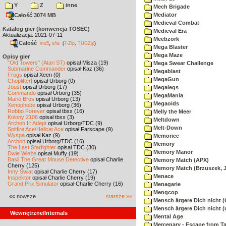
Y
Z
inne
Mech Brigade
Mediator
Całość 3074 MB
Medieval Combat
Katalog gier (konwencja TOSEC)
Medieval Era
Aktualizacja: 2021-07-11
Meebzork
Całość
,
md5
sha
(
7-Zip
,
TUGZip
)
Mega Blaster
Mega Maze
Opisy gier
"Old Towers" (Atari ST)
opisał Misza (19)
Mega Swear Challenge
Submarine Commander
opisał Kaz (36)
Megablast
Frogs
opisał Xeen (0)
MegaGun
Choplifter!
opisał Urborg (0)
Joust
opisał Urborg (17)
Megalegs
Commando
opisał Urborg (35)
MegaMania
Mario Bros
opisał Urborg (13)
Megaoids
Xenophobe
opisał Urborg (36)
Robbo Forever
opisał tbxx (16)
Melly the Meer
Kolony 2106
opisał tbxx (3)
Meltdown
Archon II: Adept
opisał Urborg/TDC (9)
Melt-Down
Spitfire Ace/Hellcat Ace
opisał Farscape (9)
Wyspa
opisał Kaz (9)
Memorice
Archon
opisał Urborg/TDC (16)
Memory
The Last Starfighter
opisał TDC (30)
Memory Manor
Dwie Wieże
opisał Muffy (19)
Basil The Great Mouse Detective
opisał Charlie
Memory Match (APX)
Cherry (125)
Memory Match (Brzuszek, 
Inny Świat
opisał Charlie Cherry (17)
Menace
Inspektor
opisał Charlie Cherry (19)
Grand Prix Simulator
opisał Charlie Cherry (16)
Menagarie
Mengcop
«« nowsze
starsze »»
Mensch ärgere Dich nicht 
Mensch ärgere Dich nicht 
Wewnętrzne/Internals
Mental Age
Mercenary - Escape from T