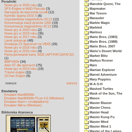
Poradniki
Mansbie Quest, The
Nowe gry w 2026 roku
(1)
SFX-Engine w MAD Pascalu
(3)
Mapmaker
Narzędzie do tworzenia scrolli
(12)
Mar Tesoro
Kartridż Sparta DOS X
(6)
Marauder
Usprawnienia magnetofonu XC12
(12)
Konserwacja stacji dysków 1050
(19)
Marble Magic
Konserwacja magnetofonu XC12
(15)
Marbled
Nowe gry w 2020 roku
(2)
Marinus
Nowe gry w 2019 roku
(35)
Nowe gry w 2017 roku
(3)
Mario Bros. (1983)
Larek pokazuje
(40)
Mario Bros. (1988)
Emulacja ZX Spectrum na VBXE
(26)
Mario Bros. 2007
Nowe gry w 2016 roku
(7)
Nowe gry w 2015 roku
(4)
Mario's Desert World
Partycjonowanie karty SIDE (APT/FAT16/FAT32)
Market Blitz
(1)
Markus Rosner
BMPVIEW
(34)
Atari ST dla opornych
(75)
Mars
Nowe gry w 2014 roku
(19)
Martian Explorer
Tritone engine
(11)
Marvel Adventure
QChan Engine
(6)
Mary Poppins
nowsze
starsze
M-A-S-H
Mashed Turtles
Emulatory
Mask of the Sun, The
Emulator Atari800Win
Emulator Atari800Win PLus 4.0 (Windows)
Masox
Emulator Atari++ (multiplatform)
Master Blaster
Emulator Altirra (Windows)
Master Chess
Biblioteka Atarowca
Master Head
Master Kung-Fu
Master Mind
Master Mind 1
Master of the Lamps