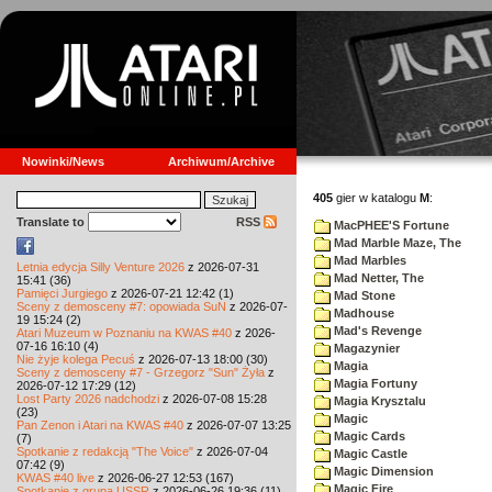
Nowinki/News
Archiwum/Archive
405
gier w katalogu
M
:
Translate to
RSS
MacPHEE'S Fortune
Mad Marble Maze, The
Mad Marbles
Letnia edycja Silly Venture 2026
z 2026-07-31
Mad Netter, The
15:41 (36)
Pamięci Jurgiego
z 2026-07-21 12:42 (1)
Mad Stone
Sceny z demosceny #7: opowiada SuN
z 2026-07-
Madhouse
19 15:24 (2)
Mad's Revenge
Atari Muzeum w Poznaniu na KWAS #40
z 2026-
07-16 16:10 (4)
Magazynier
Nie żyje kolega Pecuś
z 2026-07-13 18:00 (30)
Magia
Sceny z demosceny #7 - Grzegorz "Sun" Żyła
z
Magia Fortuny
2026-07-12 17:29 (12)
Lost Party 2026 nadchodzi
z 2026-07-08 15:28
Magia Krysztalu
(23)
Magic
Pan Zenon i Atari na KWAS #40
z 2026-07-07 13:25
Magic Cards
(7)
Spotkanie z redakcją "The Voice"
z 2026-07-04
Magic Castle
07:42 (9)
Magic Dimension
KWAS #40 live
z 2026-06-27 12:53 (167)
Magic Fire
Spotkanie z grupą USSR
z 2026-06-26 19:36 (11)