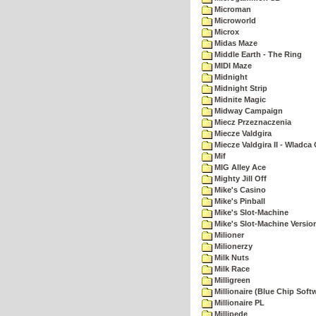
Microman
Microworld
Microx
Midas Maze
Middle Earth - The Ring
MIDI Maze
Midnight
Midnight Strip
Midnite Magic
Midway Campaign
Miecz Przeznaczenia
Miecze Valdgira
Miecze Valdgira II - Wladca
Mif
MIG Alley Ace
Mighty Jill Off
Mike's Casino
Mike's Pinball
Mike's Slot-Machine
Mike's Slot-Machine Version
Milioner
Milionerzy
Milk Nuts
Milk Race
Milligreen
Millionaire (Blue Chip Soft
Millionaire PL
Millipede