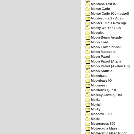
Montana Test #7
Monte Carlo
Monte Carlo (Compute!)
Montezuma 2 - Again!
Montezuma's Revenge
Monty On The Run
Moogles
Moon Beam Arcade
Moon Lord
Moon Lover Pinball
Moon Marauder
Moon Patrol
Moon Patrol (Atari)
Moon Patrol (Avalon Hill)
Moon Shuttle
Moonbase
Moonbase IO
Moonmist
Mordon's Quest
Moreby Jewels, The
Moria
Moria!
Morky
Moscow 1993
Motie
Motorcross 800
Motorcycle Maze
Motorcycle Maze Rider