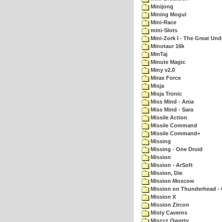
Minijong
Mining Mogul
Mini-Race
mini-Slots
Mini-Zork I - The Great Un
Minotaur 16k
MinTaj
Minute Magic
Miny v2.0
Mirax Force
Misja
Misja Tronic
Miss Mind - Ania
Miss Mind - Sara
Missile Action
Missile Command
Missile Command+
Missing
Missing - One Droid
Mission
Mission - ArSoft
Mission, Die
Mission Moscow
Mission on Thunderhead - 
Mission X
Mission Zircon
Misty Caverns
Miszcz Qwerty