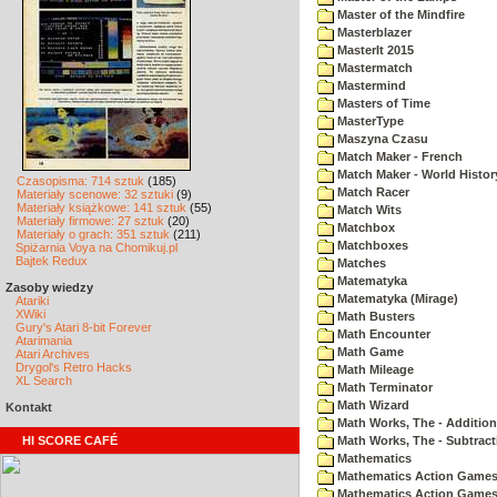
Master of the Mindfire
Masterblazer
MasterIt 2015
Mastermatch
Mastermind
Masters of Time
MasterType
Maszyna Czasu
Match Maker - French
Match Maker - World Histor
Czasopisma: 714 sztuk
(185)
Match Racer
Materiały scenowe: 32 sztuki
(9)
Materiały książkowe: 141 sztuk
(55)
Match Wits
Materiały firmowe: 27 sztuk
(20)
Matchbox
Materiały o grach: 351 sztuk
(211)
Matchboxes
Spiżarnia Voya na Chomikuj.pl
Bajtek Redux
Matches
Matematyka
Zasoby wiedzy
Matematyka (Mirage)
Atariki
XWiki
Math Busters
Gury's Atari 8-bit Forever
Math Encounter
Atarimania
Math Game
Atari Archives
Drygol's Retro Hacks
Math Mileage
XL Search
Math Terminator
Math Wizard
Kontakt
Math Works, The - Addition
HI SCORE CAFÉ
Math Works, The - Subtract
Mathematics
Mathematics Action Games 
Mathematics Action Games