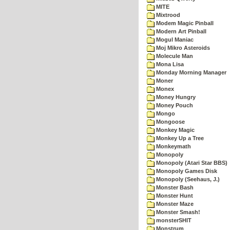
MITE
Mixtrood
Modem Magic Pinball
Modern Art Pinball
Mogul Maniac
Moj Mikro Asteroids
Molecule Man
Mona Lisa
Monday Morning Manager
Moner
Monex
Money Hungry
Money Pouch
Mongo
Mongoose
Monkey Magic
Monkey Up a Tree
Monkeymath
Monopoly
Monopoly (Atari Star BBS)
Monopoly Games Disk
Monopoly (Seehaus, J.)
Monster Bash
Monster Hunt
Monster Maze
Monster Smash!
monsterSHIT
Monstrum