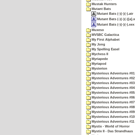
Mustak Hunters
Mutant Bats
Mutant Bats (-)(-)(-).atr
Mutant Bats (-)(-)(-)[a].
Mutant Bats (-)(-)(-).xex
Muxeso
MVSBC Galactica
My First Alphabet
My Jong
My Spelling Easel
Mychess II
Myriapede
Myriapod
Mysterion
Mysterious Adventures #01
Mysterious Adventures #02
Mysterious Adventures #03 
Mysterious Adventures #04 
Mysterious Adventures #05 
Mysterious Adventures #06 
Mysterious Adventures #07 
Mysterious Adventures #08 
Mysterious Adventures #09
Mysterious Adventures #10 -
Mysterious Adventures #11
Mystix - World of Horror
Mystix II - Das Strandhaus