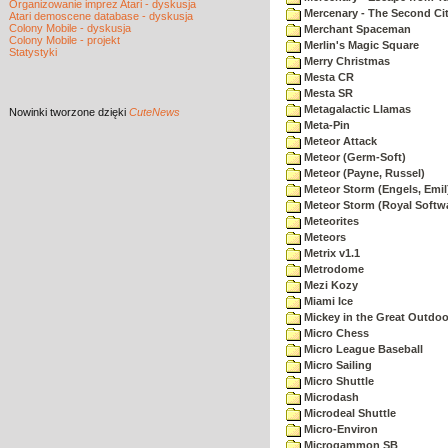
Organizowanie imprez Atari - dyskusja
Mercenary - The Second Ci
Atari demoscene database - dyskusja
Colony Mobile - dyskusja
Merchant Spaceman
Colony Mobile - projekt
Merlin's Magic Square
Statystyki
Merry Christmas
Mesta CR
Mesta SR
Metagalactic Llamas
Nowinki
tworzone dzięki
CuteNews
Meta-Pin
Meteor Attack
Meteor (Germ-Soft)
Meteor (Payne, Russel)
Meteor Storm (Engels, Emil
Meteor Storm (Royal Softw
Meteorites
Meteors
Metrix v1.1
Metrodome
Mezi Kozy
Miami Ice
Mickey in the Great Outdoo
Micro Chess
Micro League Baseball
Micro Sailing
Micro Shuttle
Microdash
Microdeal Shuttle
Micro-Environ
Microgammon SB