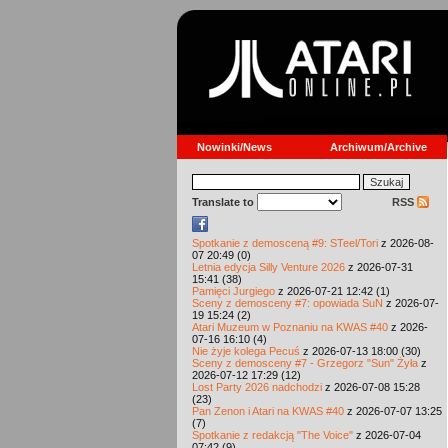
Nowinki/News
Archiwum/Archive
Translate to
RSS
Spotkanie z demosceną #9: STeel/Tori
z 2026-08-
07 20:49 (0)
Letnia edycja Silly Venture 2026
z 2026-07-31
15:41 (38)
Pamięci Jurgiego
z 2026-07-21 12:42 (1)
Sceny z demosceny #7: opowiada SuN
z 2026-07-
19 15:24 (2)
Atari Muzeum w Poznaniu na KWAS #40
z 2026-
07-16 16:10 (4)
Nie żyje kolega Pecuś
z 2026-07-13 18:00 (30)
Sceny z demosceny #7 - Grzegorz "Sun" Żyła
z
2026-07-12 17:29 (12)
Lost Party 2026 nadchodzi
z 2026-07-08 15:28
(23)
Pan Zenon i Atari na KWAS #40
z 2026-07-07 13:25
(7)
Spotkanie z redakcją "The Voice"
z 2026-07-04
07:42 (9)