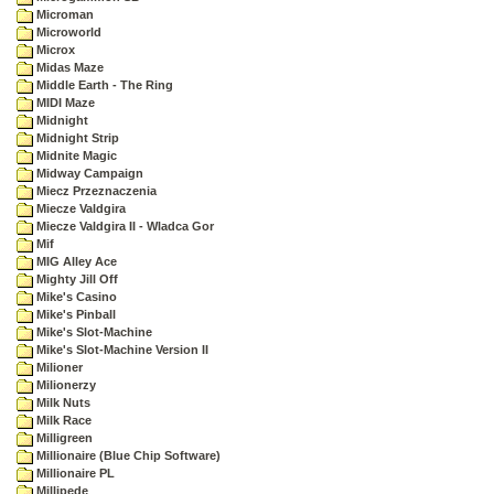
Microman
Microworld
Microx
Midas Maze
Middle Earth - The Ring
MIDI Maze
Midnight
Midnight Strip
Midnite Magic
Midway Campaign
Miecz Przeznaczenia
Miecze Valdgira
Miecze Valdgira II - Wladca Gor
Mif
MIG Alley Ace
Mighty Jill Off
Mike's Casino
Mike's Pinball
Mike's Slot-Machine
Mike's Slot-Machine Version II
Milioner
Milionerzy
Milk Nuts
Milk Race
Milligreen
Millionaire (Blue Chip Software)
Millionaire PL
Millipede