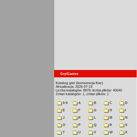
Gry/Games
Katalog gier (konwencja Kaz)
Aktualizacja: 2026-07-19
Liczba katalogów: 8878, liczba plików: 40040
Zmian katalogów: 1, zmian plików: 1
0-9
A
B
C
D
E
F
G
H
I
J
K
L
M
N
O
P
Q
R
S
T
U
V
W
X