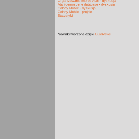
Organizowanie imprez Atari - dyskusja
Atari demoscene database - dyskusja
Colony Mobile - dyskusja
Colony Mobile - projekt
Statystyki
Nowinki
tworzone dzięki
CuteNews