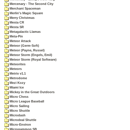
Mercenary - The Second City
Merchant Spaceman
Merlin's Magic Square
Merry Christmas
Mesta CR
Mesta SR
Metagalactic Llamas
Meta-Pin
Meteor Attack
Meteor (Germ-Soft)
Meteor (Payne, Russel)
Meteor Storm (Engels, Emil)
Meteor Storm (Royal Software)
Meteorites
Meteors
Metrix v1.1
Metrodome
Mezi Kozy
Miami Ice
Mickey in the Great Outdoors
Micro Chess
Micro League Baseball
Micro Sailing
Micro Shuttle
Microdash
Microdeal Shuttle
Micro-Environ
Microgammon SB