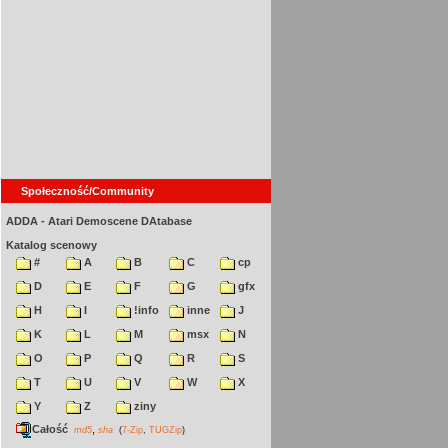
Społeczność/Community
ADDA - Atari Demoscene DAtabase
Katalog scenowy
#
A
B
C
cp
D
E
F
G
gfx
H
I
!info
inne
J
K
L
M
msx
N
O
P
Q
R
S
T
U
V
W
X
Y
Z
ziny
Całość
,
md5
sha
(
7-Zip
,
TUGZip
)