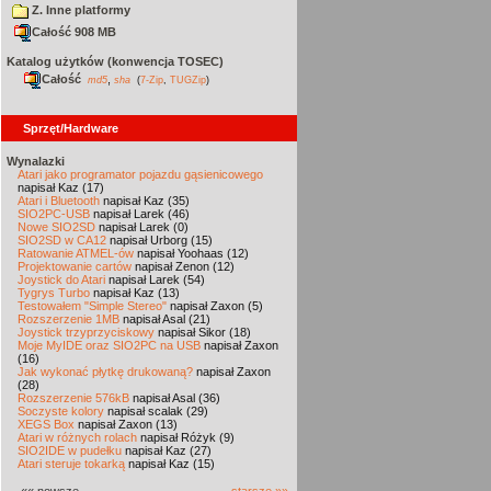
Z. Inne platformy
Całość 908 MB
Katalog użytków (konwencja TOSEC)
Całość
,
md5
sha
(
7-Zip
,
TUGZip
)
Sprzęt/Hardware
Wynalazki
Atari jako programator pojazdu gąsienicowego
napisał Kaz (17)
Atari i Bluetooth
napisał Kaz (35)
SIO2PC-USB
napisał Larek (46)
Nowe SIO2SD
napisał Larek (0)
SIO2SD w CA12
napisał Urborg (15)
Ratowanie ATMEL-ów
napisał Yoohaas (12)
Projektowanie cartów
napisał Zenon (12)
Joystick do Atari
napisał Larek (54)
Tygrys Turbo
napisał Kaz (13)
Testowałem "Simple Stereo"
napisał Zaxon (5)
Rozszerzenie 1MB
napisał Asal (21)
Joystick trzyprzyciskowy
napisał Sikor (18)
Moje MyIDE oraz SIO2PC na USB
napisał Zaxon
(16)
Jak wykonać płytkę drukowaną?
napisał Zaxon
(28)
Rozszerzenie 576kB
napisał Asal (36)
Soczyste kolory
napisał scalak (29)
XEGS Box
napisał Zaxon (13)
Atari w różnych rolach
napisał Różyk (9)
SIO2IDE w pudełku
napisał Kaz (27)
Atari steruje tokarką
napisał Kaz (15)