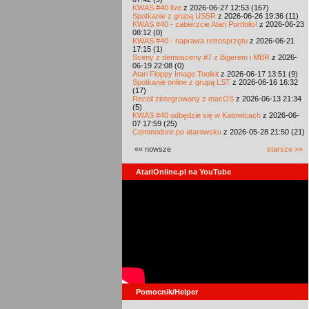
KWAS #40 live
z 2026-06-27 12:53 (167)
Spotkanie z grupą USSR
z 2026-06-26 19:36 (11)
KWAS #40 - zabierzcie Atari Portfolio!
z 2026-06-23
08:12 (0)
KWAS #40 - naprawa retrosprzętu
z 2026-06-21
17:15 (1)
Sceny z demosceny #7 z Bigerem i MBR
z 2026-
06-19 22:08 (0)
Atari Floppy Image Toolkit
z 2026-06-17 13:51 (9)
Spotkanie online z grupą LST
z 2026-06-16 16:32
(17)
Recoil zintegrowany z macOS
z 2026-06-13 21:34
(5)
KWAS #40 odbędzie się w Katowicach
z 2026-06-
07 17:59 (25)
Commodore po atarowsku
z 2026-05-28 21:50 (21)
«« nowsze
starsze »»
AtariOnline.pl na YouTube
Pomocnik/Helper