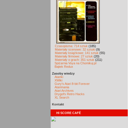
Czasopisma: 714 sztuk
(185)
Materiały scenowe: 32 sztuki
(9)
Materiały książkowe: 141 sztuk
(55)
Materiały firmowe: 27 sztuk
(20)
Materiały o grach: 351 sztuk
(211)
Spiżarnia Voya na Chomikuj.pl
Bajtek Redux
Zasoby wiedzy
Atariki
XWiki
Gury's Atari 8-bit Forever
Atarimania
Atari Archives
Drygol's Retro Hacks
XL Search
Kontakt
HI SCORE CAFÉ