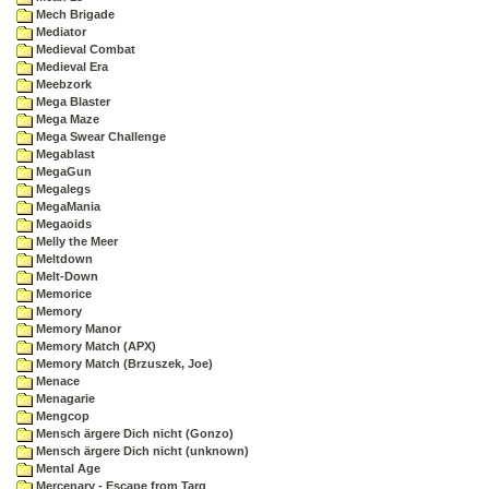
Mech Brigade
Mediator
Medieval Combat
Medieval Era
Meebzork
Mega Blaster
Mega Maze
Mega Swear Challenge
Megablast
MegaGun
Megalegs
MegaMania
Megaoids
Melly the Meer
Meltdown
Melt-Down
Memorice
Memory
Memory Manor
Memory Match (APX)
Memory Match (Brzuszek, Joe)
Menace
Menagarie
Mengcop
Mensch ärgere Dich nicht (Gonzo)
Mensch ärgere Dich nicht (unknown)
Mental Age
Mercenary - Escape from Targ