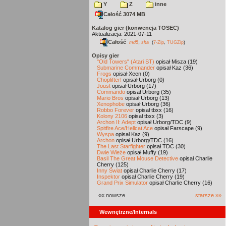
Y
Z
inne
Całość 3074 MB
Katalog gier (konwencja TOSEC)
Aktualizacja: 2021-07-11
Całość
,
md5
sha
(
7-Zip
,
TUGZip
)
Opisy gier
"Old Towers" (Atari ST)
opisał Misza (19)
Submarine Commander
opisał Kaz (36)
Frogs
opisał Xeen (0)
Choplifter!
opisał Urborg (0)
Joust
opisał Urborg (17)
Commando
opisał Urborg (35)
Mario Bros
opisał Urborg (13)
Xenophobe
opisał Urborg (36)
Robbo Forever
opisał tbxx (16)
Kolony 2106
opisał tbxx (3)
Archon II: Adept
opisał Urborg/TDC (9)
Spitfire Ace/Hellcat Ace
opisał Farscape (9)
Wyspa
opisał Kaz (9)
Archon
opisał Urborg/TDC (16)
The Last Starfighter
opisał TDC (30)
Dwie Wieże
opisał Muffy (19)
Basil The Great Mouse Detective
opisał Charlie
Cherry (125)
Inny Świat
opisał Charlie Cherry (17)
Inspektor
opisał Charlie Cherry (19)
Grand Prix Simulator
opisał Charlie Cherry (16)
«« nowsze
starsze »»
Wewnętrzne/Internals