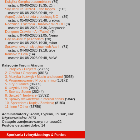
Książka Gorgha o asemblerze
(79)
ostatni: 06-08-2026 15:35, tOri
Silly Venture 2026SE - the bigges...
(113)
ostatni: 06-08-2026 00:48, tdc
AspeQt dla Androida z obsługą SIO...
(39)
ostatni: 05-08-2026 23:48, greblus
Rocznica 1 sierpnia - turówka WRCOH
(3)
ostatni: 04-08-2026 23:36, Ataripuzzle
Dungeon Crawler - AI (Fable)
(9)
ostatni: 04-08-2026 21:05, Nemo
Gry na Atari z pszczołami
(20)
ostatni: 04-08-2026 19:38, miker
Sprawa nowych płyt głównych Atari...
(71)
ostatni: 04-08-2026 19:18, tebe
Konsole z Lidla
(14)
ostatni: 04-08-2026 09:48, MaW
Kategorie Forum Atarum
1. Projekty / Projects
(29855)
2. Grafika / Graphics
(6815)
3. Muzyka i dźwięk / Music and sound
(8058)
4. Programowanie / Programming
(13171)
5. Gry / Games
(36909)
6. Użytki / Utils
(4827)
7. Scena / Scene
(20244)
8. Sprzęt / Hardware
(27891)
9. Sprawy wewnętrzne / Internal affairs
(5842)
10. Sprzedam / Kupię / Zamienię
(8193)
11. Inne / Other
(33759)
Administratorzy:
Adam, Cyprian, Jhusak, Kaz
Użytkowników:
3073
Ostatnio zarejestrowany:
romasso22
Postów ostatniej doby:
14
Spotkania i zloty/Meetings & Parties