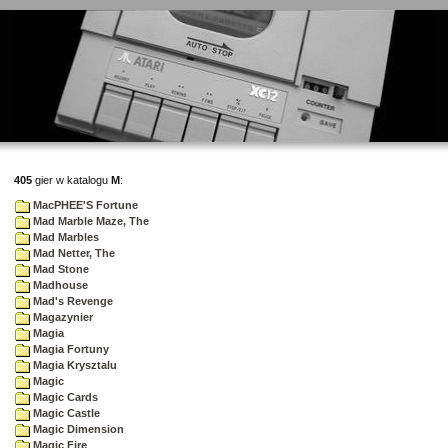
405
gier w katalogu
M
:
MacPHEE'S Fortune
Mad Marble Maze, The
Mad Marbles
Mad Netter, The
Mad Stone
Madhouse
Mad's Revenge
Magazynier
Magia
Magia Fortuny
Magia Krysztalu
Magic
Magic Cards
Magic Castle
Magic Dimension
Magic Fire