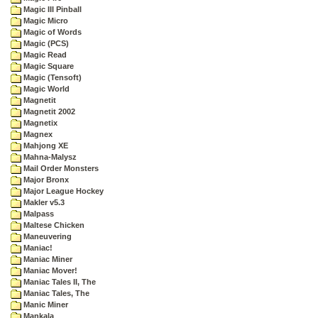
Magic III Pinball
Magic Micro
Magic of Words
Magic (PCS)
Magic Read
Magic Square
Magic (Tensoft)
Magic World
Magnetit
Magnetit 2002
Magnetix
Magnex
Mahjong XE
Mahna-Malysz
Mail Order Monsters
Major Bronx
Major League Hockey
Makler v5.3
Malpass
Maltese Chicken
Maneuvering
Maniac!
Maniac Miner
Maniac Mover!
Maniac Tales II, The
Maniac Tales, The
Manic Miner
Mankala