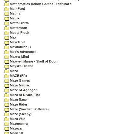
Mathematics Action Games - Star Maze
MathFun!
Matma
Matrix
Matta Blatta
Matterhorn
Mauer Fluch
Max
Maxi Golf
Maximillian B
Max's Adventure
Maxter Mind
Maxwell Manor - Skull of Doom
Mayska Dlazba
Maze
MAZE (FR)
Maze Games
Maze Maniac
Maze of Agdagon
Maze of Death, The
Maze Race
Maze Rider
Maze (Sawfish Software)
Maze (Sleepy)
Maze War
Mazerunner
Mazezam
Mean 18