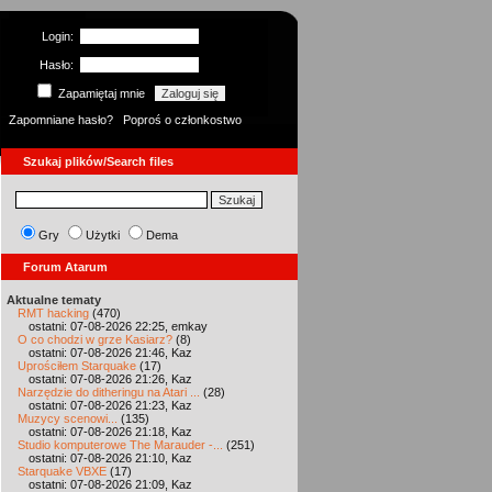
Login:
Hasło:
Zapamiętaj mnie
Zapomniane hasło?
Poproś o członkostwo
Szukaj plików/Search files
Gry
Użytki
Dema
Forum Atarum
Aktualne tematy
RMT hacking
(470)
ostatni: 07-08-2026 22:25, emkay
O co chodzi w grze Kasiarz?
(8)
ostatni: 07-08-2026 21:46, Kaz
Uprościłem Starquake
(17)
ostatni: 07-08-2026 21:26, Kaz
Narzędzie do ditheringu na Atari ...
(28)
ostatni: 07-08-2026 21:23, Kaz
Muzycy scenowi...
(135)
ostatni: 07-08-2026 21:18, Kaz
Studio komputerowe The Marauder -...
(251)
ostatni: 07-08-2026 21:10, Kaz
Starquake VBXE
(17)
ostatni: 07-08-2026 21:09, Kaz