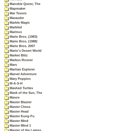
Mansbie Quest, The
Mapmaker
Mar Tesoro
Marauder
Marble Magic
Marbled
Marinus
Mario Bros. (1983)
Mario Bros. (1988)
Mario Bros. 2007
Mario's Desert World
Market Blitz
Markus Rosner
Mars
Martian Explorer
Marvel Adventure
Mary Poppins
M-A-S-H
Mashed Turtles
Mask of the Sun, The
Masox
Master Blaster
Master Chess
Master Head
Master Kung-Fu
Master Mind
Master Mind 1
Master of the Lamps