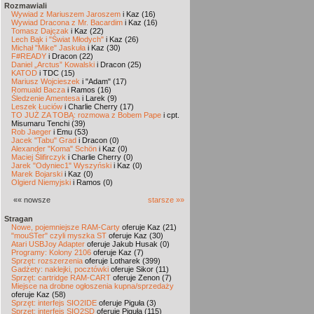
Rozmawiali
Wywiad z Mariuszem Jaroszem
i Kaz (16)
Wywiad Dracona z Mr. Bacardim
i Kaz (16)
Tomasz Dajczak
i Kaz (22)
Lech Bąk i "Świat Młodych"
i Kaz (26)
Michał "Mike" Jaskuła
i Kaz (30)
F#READY
i Dracon (22)
Daniel „Arctus” Kowalski
i Dracon (25)
KATOD
i TDC (15)
Mariusz Wojcieszek
i "Adam" (17)
Romuald Bacza
i Ramos (16)
Śledzenie Amentesa
i Larek (9)
Leszek Łuciów
i Charlie Cherry (17)
TO JUŻ ZA TOBĄ: rozmowa z Bobem Pape
i cpt.
Misumaru Tenchi (39)
Rob Jaeger
i Emu (53)
Jacek "Tabu" Grad
i Dracon (0)
Alexander "Koma" Schön
i Kaz (0)
Maciej Ślifirczyk
i Charlie Cherry (0)
Jarek "Odyniec1" Wyszyński
i Kaz (0)
Marek Bojarski
i Kaz (0)
Olgierd Niemyjski
i Ramos (0)
«« nowsze
starsze »»
Stragan
Nowe, pojemniejsze RAM-Carty
oferuje Kaz (21)
"mouSTer" czyli myszka ST
oferuje Kaz (30)
Atari USBJoy Adapter
oferuje Jakub Husak (0)
Programy: Kolony 2106
oferuje Kaz (7)
Sprzęt: rozszerzenia
oferuje Lotharek (399)
Gadżety: naklejki, pocztówki
oferuje Sikor (11)
Sprzęt: cartridge RAM-CART
oferuje Zenon (7)
Miejsce na drobne ogłoszenia kupna/sprzedaży
oferuje Kaz (58)
Sprzęt: interfejs SIO2IDE
oferuje Piguła (3)
Sprzęt: interfejs SIO2SD
oferuje Piguła (115)