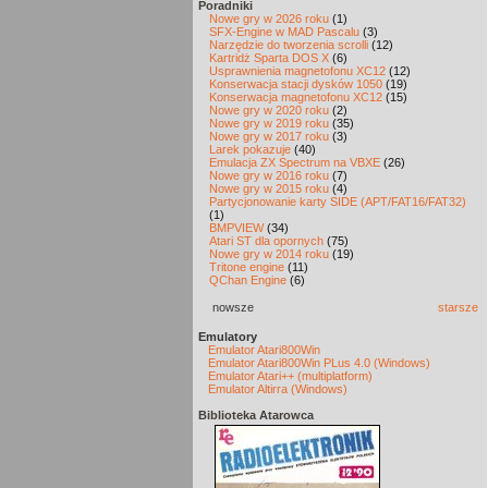
Poradniki
Nowe gry w 2026 roku
(1)
SFX-Engine w MAD Pascalu
(3)
Narzędzie do tworzenia scrolli
(12)
Kartridż Sparta DOS X
(6)
Usprawnienia magnetofonu XC12
(12)
Konserwacja stacji dysków 1050
(19)
Konserwacja magnetofonu XC12
(15)
Nowe gry w 2020 roku
(2)
Nowe gry w 2019 roku
(35)
Nowe gry w 2017 roku
(3)
Larek pokazuje
(40)
Emulacja ZX Spectrum na VBXE
(26)
Nowe gry w 2016 roku
(7)
Nowe gry w 2015 roku
(4)
Partycjonowanie karty SIDE (APT/FAT16/FAT32)
(1)
BMPVIEW
(34)
Atari ST dla opornych
(75)
Nowe gry w 2014 roku
(19)
Tritone engine
(11)
QChan Engine
(6)
nowsze
starsze
Emulatory
Emulator Atari800Win
Emulator Atari800Win PLus 4.0 (Windows)
Emulator Atari++ (multiplatform)
Emulator Altirra (Windows)
Biblioteka Atarowca