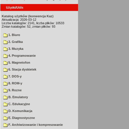
Użytki/Utils
Katalog użytków (konwencja Kaz)
Aktualizacja: 2026-03-12
Liczba katalogów: 2141, liczba plików: 10533
Zmian katalogów: 52, zmian plików: 93
1. Biuro
2. Grafika
3. Muzyka
4. Programowanie
5. Magnetofon
6. Stacja dyskietek
7. DOS-y
8. ROM-y
9. Rozne
B. Emulatory
C. Edukacyjne
D. Komunikacja
E. Diagnostyczne
F. Archiwizowanie i kompresowanie