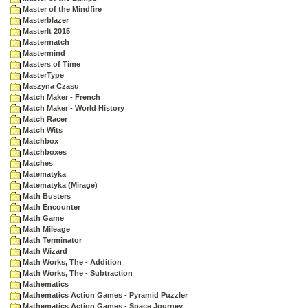
Master of the Mindfire
Masterblazer
MasterIt 2015
Mastermatch
Mastermind
Masters of Time
MasterType
Maszyna Czasu
Match Maker - French
Match Maker - World History
Match Racer
Match Wits
Matchbox
Matchboxes
Matches
Matematyka
Matematyka (Mirage)
Math Busters
Math Encounter
Math Game
Math Mileage
Math Terminator
Math Wizard
Math Works, The - Addition
Math Works, The - Subtraction
Mathematics
Mathematics Action Games - Pyramid Puzzler
Mathematics Action Games - Space Journey