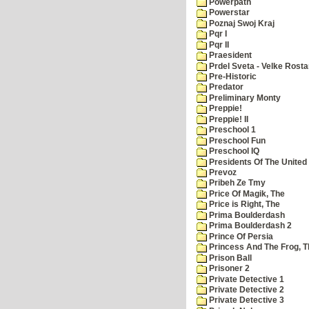
Powerpath
Powerstar
Poznaj Swoj Kraj
Pqr I
Pqr II
Praesident
Prdel Sveta - Velke Rost
Pre-Historic
Predator
Preliminary Monty
Preppie!
Preppie! II
Preschool 1
Preschool Fun
Preschool IQ
Presidents Of The United
Prevoz
Pribeh Ze Tmy
Price Of Magik, The
Price is Right, The
Prima Boulderdash
Prima Boulderdash 2
Prince Of Persia
Princess And The Frog, T
Prison Ball
Prisoner 2
Private Detective 1
Private Detective 2
Private Detective 3