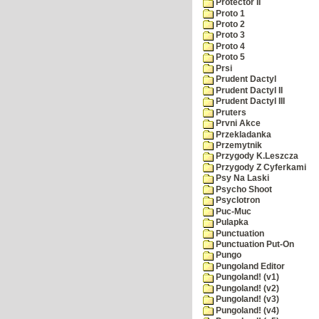
Protector II
Proto 1
Proto 2
Proto 3
Proto 4
Proto 5
Prsi
Prudent Dactyl
Prudent Dactyl II
Prudent Dactyl III
Pruters
Prvni Akce
Przekladanka
Przemytnik
Przygody K.Leszcza
Przygody Z Cyferkami
Psy Na Laski
Psycho Shoot
Psyclotron
Puc-Muc
Pulapka
Punctuation
Punctuation Put-On
Pungo
Pungoland Editor
Pungoland! (v1)
Pungoland! (v2)
Pungoland! (v3)
Pungoland! (v4)