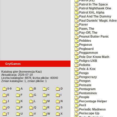
Patrol (v2)
Patrol In The Space
Patrol Nighthawk One
Patrol XAL Alpha
Paul And The Dummy
Paul Daniels' Magic Adve
Paver
Pawn, The
Pay-Off, The
Peanut Butter Panic
Pebbles
Pegasus
Pegboard
Peggammon
Pele Dor Know Math
Peligro UXB
Gry/Games
Pellotte
Pelx & Kox
Katalog gier (konwencja Kaz)
Pengo
Aktualizacja: 2026-07-19
Pengocrazy
Liczba katalogów: 8878, liczba plików: 40040
Zmian katalogów: 1, zmian plików: 1
Pengon
Pensate
0-9
A
B
C
D
Pentagram
Pentominos
E
F
G
H
I
People
J
K
L
M
N
Percentage Helper
Peril
O
P
Q
R
S
Periodic Madness
Periscope Up
T
U
V
W
X