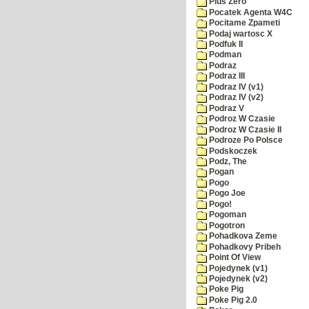
Plus Zero
Pocatek Agenta W4C
Pocitame Zpameti
Podaj wartosc X
Podfuk II
Podman
Podraz
Podraz III
Podraz IV (v1)
Podraz IV (v2)
Podraz V
Podroz W Czasie
Podroz W Czasie II
Podroze Po Polsce
Podskoczek
Podz, The
Pogan
Pogo
Pogo Joe
Pogo!
Pogoman
Pogotron
Pohadkova Zeme
Pohadkovy Pribeh
Point Of View
Pojedynek (v1)
Pojedynek (v2)
Poke Pig
Poke Pig 2.0