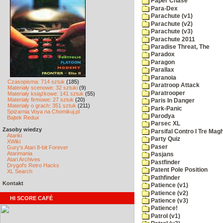
Paper Chase
Para-Dex
Parachute (v1)
Parachute (v2)
Parachute (v3)
Parachute 2011
Paradise Threat, The
Paradox
Paragon
Parallax
Paranoia
Czasopisma: 714 sztuk
(185)
Paratroop Attack
Materiały scenowe: 32 sztuki
(9)
Paratrooper
Materiały książkowe: 141 sztuk
(55)
Materiały firmowe: 27 sztuk
(20)
Paris In Danger
Materiały o grach: 351 sztuk
(211)
Park-Panic
Spiżarnia Voya na Chomikuj.pl
Parodya
Bajtek Redux
Parsec XL
Zasoby wiedzy
Parsifal Contro I Tre Magh
Atariki
Party Quiz
XWiki
Paser
Gury's Atari 8-bit Forever
Atarimania
Pasjans
Atari Archives
Pastfinder
Drygol's Retro Hacks
Patent Pole Position
XL Search
Pathfinder
Kontakt
Patience (v1)
Patience (v2)
HI SCORE CAFÉ
Patience (v3)
Patience!
Patrol (v1)