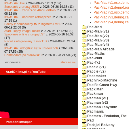
Pac-Mac (v1,osb,demo
KWAS #40 live
z 2026-06-27 12:53 (167)
Spotkanie z grupą USSR
z 2026-06-26 19:36 (11)
Pac-Mac (v2,demo).r
KWAS #40 - zabierzcie Atari Portfolio!
z 2026-06-23
Pac-Mac (v2,osb,demo
08:12 (0)
KWAS #40 - naprawa retrosprzętu
z 2026-06-21
Pac-Mac (v3,demo).ca
17:15 (1)
Pac-Mac (v4,demo).ca
Sceny z demosceny #7 z Bigerem i MBR
z 2026-
Pac-Mad
06-19 22:08 (0)
Atari Floppy Image Toolkit
z 2026-06-17 13:51 (9)
Pac-Man (v1)
Spotkanie online z grupą LST
z 2026-06-16 16:32
Pac-Man (v2)
(17)
Pac-Man (v3)
Recoil zintegrowany z macOS
z 2026-06-13 21:34
(5)
Pac-Man (v4)
KWAS #40 odbędzie się w Katowicach
z 2026-06-
Pac-Man Arcade
07 17:59 (25)
Pac-Maths
Commodore po atarowsku
z 2026-05-28 21:50 (21)
Pac-Punt
«« nowsze
starsze »»
Pac-Txt
Paccie (v1)
Paccie (v2)
AtariOnline.pl na YouTube
Pacemaker
Pachinko Machine
Pacific Coast Hwy
Pack Man
Packman
Pacman (v1)
Pacman (v2)
Pacman Labyrinth
Pacmania
Pacmen - Evolution, The
Pad
Pomocnik/Helper
Padajici Balvany