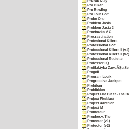
Prizrak Nuly
Pro Biker
Pro Bowling
Pro Tour Golf
Probe One
Problem Jasia
Problem Jasia 2
Prochazka V C
Procrastination
Profesional Killers
Professional Golf
Professional Killers II (v1
Professional Killers II (v2
Professional Roulette
Professor I.Q
Profilaktyka ZawaĂŞu Se
Progolf
Program Logik
Progressive Jackpot
Prohiban
Prohibition
Project Fire Blast - The B
Project Fireblast
Project Xanthien
Project-M
Promoteur
Prophecy, The
Protector (v1)
Protector (v2)