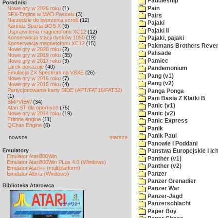
Paddleship
Poradniki
Pain
Nowe gry w 2026 roku
(1)
SFX-Engine w MAD Pascalu
(3)
Pairs
Narzędzie do tworzenia scrolli
(12)
Pajaki
Kartridż Sparta DOS X
(6)
Pajaki II
Usprawnienia magnetofonu XC12
(12)
Konserwacja stacji dysków 1050
(19)
Pajaki, pajaki
Konserwacja magnetofonu XC12
(15)
Pakmans Brothers Reve
Nowe gry w 2020 roku
(2)
Palisade
Nowe gry w 2019 roku
(35)
Pamiec
Nowe gry w 2017 roku
(3)
Larek pokazuje
(40)
Pandemonium
Emulacja ZX Spectrum na VBXE
(26)
Pang (v1)
Nowe gry w 2016 roku
(7)
Pang (v2)
Nowe gry w 2015 roku
(4)
Partycjonowanie karty SIDE (APT/FAT16/FAT32)
Panga Ponga
(1)
Pani Basia Z Klatki B
BMPVIEW
(34)
Panic (v1)
Atari ST dla opornych
(75)
Panic (v2)
Nowe gry w 2014 roku
(19)
Tritone engine
(11)
Panic Express
QChan Engine
(6)
Panik
Panik Paul
nowsze
starsze
Panowie I Poddani
Emulatory
Panstwa Europejskie I Ich
Emulator Atari800Win
Panther (v1)
Emulator Atari800Win PLus 4.0 (Windows)
Panther (v2)
Emulator Atari++ (multiplatform)
Panzer
Emulator Altirra (Windows)
Panzer Grenadier
Biblioteka Atarowca
Panzer War
Panzer-Jagd
Panzerschlacht
Paper Boy