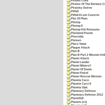
Pirates Cove
Pirates Of The Barbary C
Piratsky Ostrov
Pitfall
Pitfall II Lost Caverns
Pits Of Pluto
Pitstop
Pitstop II
Pitstop Kitt Remaster
Pixelated Puzzle
Pixeroids
Pixteen
Place Value
Plague Attack
Plan B
Plan B Part 2 Mission Unl
Planet Attack
Planet Lander
Planet Miners!!
Planet Of Doom
Planet Patrol
Planet Rescue Mission
Planeta Caco
Planeta Caco II
Planeta Opic
Planetary Defense
Planetary Defense 2012
Planetfall
Planets (v1)