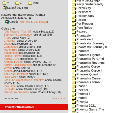
Perly Orcky'ego
Y
Z
inne
Perly Szeherezady
Całość 3074 MB
Perplexity
Persistent
Katalog gier (konwencja TOSEC)
Persky Zaliv
Aktualizacja: 2021-07-11
Perxor
Całość
,
md5
sha
(
7-Zip
,
TUGZip
)
Pet Frogger
Pete Rules
Opisy gier
"Old Towers" (Atari ST)
opisał Misza (19)
Pexeso
Submarine Commander
opisał Kaz (36)
Phantasie
Frogs
opisał Xeen (0)
Phantasie II
Choplifter!
opisał Urborg (0)
Phantastic Journey
Joust
opisał Urborg (17)
Commando
opisał Urborg (35)
Phantastic Journey II
Mario Bros
opisał Urborg (13)
Phantom
Xenophobe
opisał Urborg (36)
Phantom Fighter
Robbo Forever
opisał tbxx (16)
Kolony 2106
opisał tbxx (3)
Pharaoh's Pyramid
Archon II: Adept
opisał Urborg/TDC (9)
Pharaoh's Revenge
Spitfire Ace/Hellcat Ace
opisał Farscape (9)
Pharaohs Curse
Wyspa
opisał Kaz (9)
Pharaohs Curse II
Archon
opisał Urborg/TDC (16)
The Last Starfighter
opisał TDC (30)
Pharaos Quest
Dwie Wieże
opisał Muffy (19)
Pharoah's Curse
Basil The Great Mouse Detective
opisał Charlie
Pharoah's Tomb
Cherry (125)
Inny Świat
opisał Charlie Cherry (17)
Phaser
Inspektor
opisał Charlie Cherry (19)
Pheenix
Grand Prix Simulator
opisał Charlie Cherry (16)
Pheonix 1
Phobos
«« nowsze
starsze »»
Phoenix
Phoenix 2021
Wewnętrzne/Internals
Phoenix Game, The