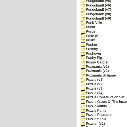
Pungoland! (v5)
Pungoland! (v6)
Pungoland! (v7)
Pungoland! (v8)
Pungoland! (v9)
Punk-Ville
Punkt
Purge
Push It!
Push!
Pusher
Pushky
Pushover
Pushy Pig
Pussy Galore
Puzmania (v1)
Puzmania (v2)
Puzmania Schame
Puzzle (v1)
Puzzle (v2)
Puzzle (v3)
Puzzle (v4)
Puzzle Construction Set
Puzzle Gates Of The Inca
Puzzle Mania
Puzzle Panic
Puzzle Pleasure
Puzzlemania
Puzzler (v1)