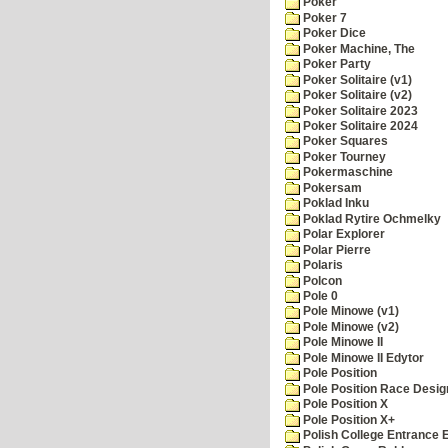
Poker
Poker 7
Poker Dice
Poker Machine, The
Poker Party
Poker Solitaire (v1)
Poker Solitaire (v2)
Poker Solitaire 2023
Poker Solitaire 2024
Poker Squares
Poker Tourney
Pokermaschine
Pokersam
Poklad Inku
Poklad Rytire Ochmelky
Polar Explorer
Polar Pierre
Polaris
Polcon
Pole 0
Pole Minowe (v1)
Pole Minowe (v2)
Pole Minowe II
Pole Minowe II Edytor
Pole Position
Pole Position Race Desig
Pole Position X
Pole Position X+
Polish College Entrance