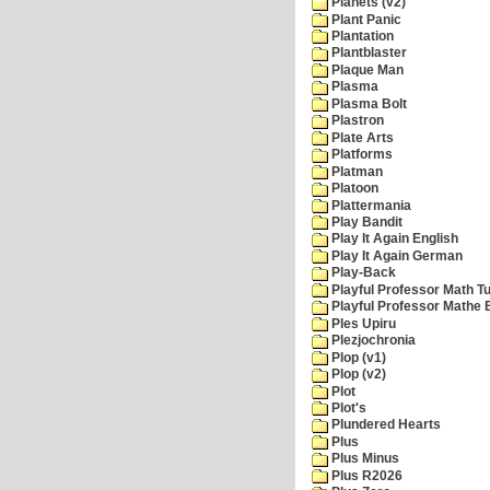
Planets (v2)
Plant Panic
Plantation
Plantblaster
Plaque Man
Plasma
Plasma Bolt
Plastron
Plate Arts
Platforms
Platman
Platoon
Plattermania
Play Bandit
Play It Again English
Play It Again German
Play-Back
Playful Professor Math Tu
Playful Professor Mathe
Ples Upiru
Plezjochronia
Plop (v1)
Plop (v2)
Plot
Plot's
Plundered Hearts
Plus
Plus Minus
Plus R2026