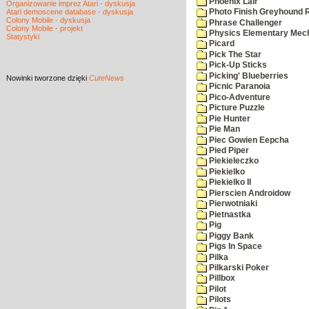
Phoenix Lair
Organizowanie imprez Atari - dyskusja
Atari demoscene database - dyskusja
Photo Finish Greyhound 
Colony Mobile - dyskusja
Phrase Challenger
Colony Mobile - projekt
Physics Elementary Mec
Statystyki
Picard
Pick The Star
Pick-Up Sticks
Picking' Blueberries
Nowinki
tworzone dzięki
CuteNews
Picnic Paranoia
Pico-Adventure
Picture Puzzle
Pie Hunter
Pie Man
Piec Gowien Eepcha
Pied Piper
Piekieleczko
Piekielko
Piekielko II
Pierscien Androidow
Pierwotniaki
Pietnastka
Pig
Piggy Bank
Pigs In Space
Pilka
Pilkarski Poker
Pillbox
Pilot
Pilots