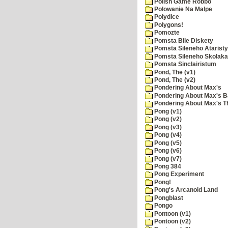
Polish Game Robbo
Polowanie Na Malpe
Polydice
Polygons!
Pomozte
Pomsta Bile Diskety
Pomsta Sileneho Ataristy
Pomsta Sileneho Skolaka
Pomsta Sinclairistum
Pond, The (v1)
Pond, The (v2)
Pondering About Max's
Pondering About Max's B
Pondering About Max's 
Pong (v1)
Pong (v2)
Pong (v3)
Pong (v4)
Pong (v5)
Pong (v6)
Pong (v7)
Pong 384
Pong Experiment
Pong!
Pong's Arcanoid Land
Pongblast
Pongo
Pontoon (v1)
Pontoon (v2)