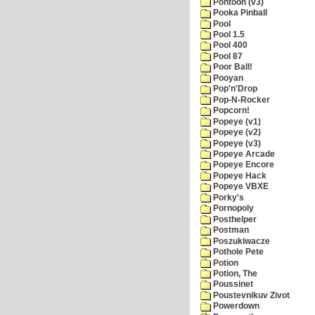
Pontoon (v3)
Pooka Pinball
Pool
Pool 1.5
Pool 400
Pool 87
Poor Ball!
Pooyan
Pop'n'Drop
Pop-N-Rocker
Popcorn!
Popeye (v1)
Popeye (v2)
Popeye (v3)
Popeye Arcade
Popeye Encore
Popeye Hack
Popeye VBXE
Porky's
Pornopoly
Posthelper
Postman
Poszukiwacze
Pothole Pete
Potion
Potion, The
Poussinet
Poustevnikuv Zivot
Powerdown