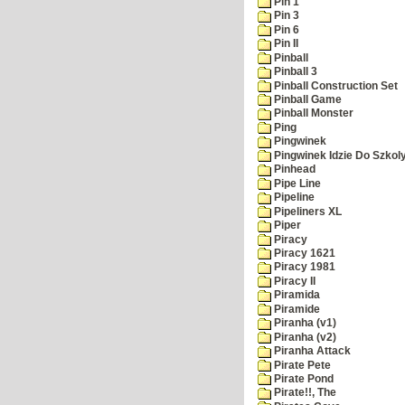
Pin 1
Pin 3
Pin 6
Pin II
Pinball
Pinball 3
Pinball Construction Set
Pinball Game
Pinball Monster
Ping
Pingwinek
Pingwinek Idzie Do Szkol
Pinhead
Pipe Line
Pipeline
Pipeliners XL
Piper
Piracy
Piracy 1621
Piracy 1981
Piracy II
Piramida
Piramide
Piranha (v1)
Piranha (v2)
Piranha Attack
Pirate Pete
Pirate Pond
Pirate!!, The