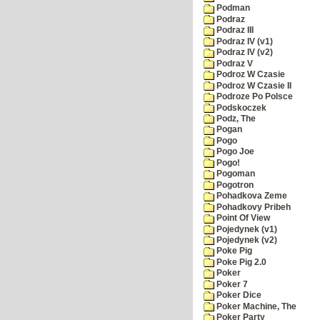
Podman
Podraz
Podraz III
Podraz IV (v1)
Podraz IV (v2)
Podraz V
Podroz W Czasie
Podroz W Czasie II
Podroze Po Polsce
Podskoczek
Podz, The
Pogan
Pogo
Pogo Joe
Pogo!
Pogoman
Pogotron
Pohadkova Zeme
Pohadkovy Pribeh
Point Of View
Pojedynek (v1)
Pojedynek (v2)
Poke Pig
Poke Pig 2.0
Poker
Poker 7
Poker Dice
Poker Machine, The
Poker Party