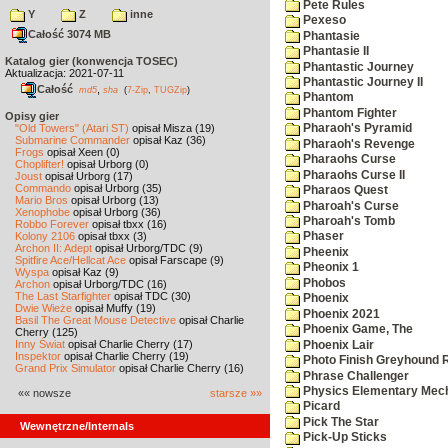
Pete Rules
Y
Z
inne
Pexeso
Całość 3074 MB
Phantasie
Phantasie II
Katalog gier (konwencja TOSEC)
Phantastic Journey
Aktualizacja: 2021-07-11
Phantastic Journey II
Całość
,
md5
sha
(
7-Zip
,
TUGZip
)
Phantom
Phantom Fighter
Opisy gier
"Old Towers" (Atari ST)
opisał Misza (19)
Pharaoh's Pyramid
Submarine Commander
opisał Kaz (36)
Pharaoh's Revenge
Frogs
opisał Xeen (0)
Pharaohs Curse
Choplifter!
opisał Urborg (0)
Pharaohs Curse II
Joust
opisał Urborg (17)
Commando
opisał Urborg (35)
Pharaos Quest
Mario Bros
opisał Urborg (13)
Pharoah's Curse
Xenophobe
opisał Urborg (36)
Pharoah's Tomb
Robbo Forever
opisał tbxx (16)
Kolony 2106
opisał tbxx (3)
Phaser
Archon II: Adept
opisał Urborg/TDC (9)
Pheenix
Spitfire Ace/Hellcat Ace
opisał Farscape (9)
Pheonix 1
Wyspa
opisał Kaz (9)
Phobos
Archon
opisał Urborg/TDC (16)
The Last Starfighter
opisał TDC (30)
Phoenix
Dwie Wieże
opisał Muffy (19)
Phoenix 2021
Basil The Great Mouse Detective
opisał Charlie
Phoenix Game, The
Cherry (125)
Inny Świat
opisał Charlie Cherry (17)
Phoenix Lair
Inspektor
opisał Charlie Cherry (19)
Photo Finish Greyhound 
Grand Prix Simulator
opisał Charlie Cherry (16)
Phrase Challenger
Physics Elementary Mec
«« nowsze
starsze »»
Picard
Pick The Star
Wewnętrzne/Internals
Pick-Up Sticks