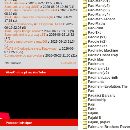
Pac-Man (v1)
KWAS #40 live
z 2026-06-27 12:53 (167)
Pac-Man (v2)
Spotkanie z grupą USSR
z 2026-06-26 19:36 (11)
KWAS #40 - zabierzcie Atari Portfolio!
z 2026-06-23
Pac-Man (v3)
08:12 (0)
Pac-Man (v4)
KWAS #40 - naprawa retrosprzętu
z 2026-06-21
Pac-Man Arcade
17:15 (1)
Pac-Maths
Sceny z demosceny #7 z Bigerem i MBR
z 2026-
06-19 22:08 (0)
Pac-Punt
Atari Floppy Image Toolkit
z 2026-06-17 13:51 (9)
Pac-Txt
Spotkanie online z grupą LST
z 2026-06-16 16:32
Paccie (v1)
(17)
Recoil zintegrowany z macOS
z 2026-06-13 21:34
Paccie (v2)
(5)
Pacemaker
KWAS #40 odbędzie się w Katowicach
z 2026-06-
Pachinko Machine
07 17:59 (25)
Pacific Coast Hwy
Commodore po atarowsku
z 2026-05-28 21:50 (21)
Pack Man
«« nowsze
starsze »»
Packman
Pacman (v1)
AtariOnline.pl na YouTube
Pacman (v2)
Pacman Labyrinth
Pacmania
Pacmen - Evolution, The
Pad
Padajici Balvany
Paddleship
Pain
Pairs
Pajaki
Pajaki II
Pajaki, pajaki
Pomocnik/Helper
Pakmans Brothers Reve