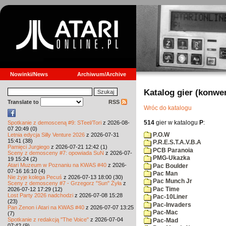
Nowinki/News
Archiwum/Archive
Katalog gier (konwe
Translate to
RSS
Wróc do katalogu
514
gier w katalogu
P
:
Spotkanie z demosceną #9: STeel/Tori
z 2026-08-
07 20:49 (0)
P.O.W
Letnia edycja Silly Venture 2026
z 2026-07-31
15:41 (38)
P.R.E.S.T.A.V.B.A
Pamięci Jurgiego
z 2026-07-21 12:42 (1)
PCB Paranoia
Sceny z demosceny #7: opowiada SuN
z 2026-07-
PMG-Ukazka
19 15:24 (2)
Atari Muzeum w Poznaniu na KWAS #40
z 2026-
Pac Boulder
07-16 16:10 (4)
Pac Man
Nie żyje kolega Pecuś
z 2026-07-13 18:00 (30)
Pac Munch Jr
Sceny z demosceny #7 - Grzegorz "Sun" Żyła
z
Pac Time
2026-07-12 17:29 (12)
Lost Party 2026 nadchodzi
z 2026-07-08 15:28
Pac-10Liner
(23)
Pac-Invaders
Pan Zenon i Atari na KWAS #40
z 2026-07-07 13:25
Pac-Mac
(7)
Spotkanie z redakcją "The Voice"
z 2026-07-04
Pac-Mad
07:42 (9)