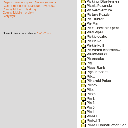
Picking' Blueberries
Organizowanie imprez Atari - dyskusja
Atari demoscene database - dyskusja
Picnic Paranoia
Colony Mobile - dyskusja
Pico-Adventure
Colony Mobile - projekt
Picture Puzzle
Statystyki
Pie Hunter
Pie Man
Piec Gowien Eepcha
Pied Piper
Nowinki
tworzone dzięki
CuteNews
Piekieleczko
Piekielko
Piekielko II
Pierscien Androidow
Pierwotniaki
Pietnastka
Pig
Piggy Bank
Pigs In Space
Pilka
Pilkarski Poker
Pillbox
Pilot
Pilots
Pin 1
Pin 3
Pin 6
Pin II
Pinball
Pinball 3
Pinball Construction Set