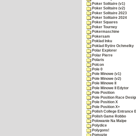
Poker Solitaire (v1)
Poker Solitaire (v2)
Poker Solitaire 2023
Poker Solitaire 2024
Poker Squares
Poker Tourney
Pokermaschine
Pokersam
Poklad Inku
Poklad Rytire Ochmelky
Polar Explorer
Polar Pierre
Polaris
Polcon
Pole 0
Pole Minowe (v1)
Pole Minowe (v2)
Pole Minowe II
Pole Minowe II Edytor
Pole Position
Pole Position Race Desig
Pole Position X
Pole Position X+
Polish College Entrance
Polish Game Robbo
Polowanie Na Malpe
Polydice
Polygons!
Pomozte