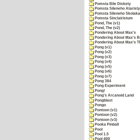
Pomsta Bile Diskety
Pomsta Sileneho Ataristy
Pomsta Sileneho Skolaka
Pomsta Sinclairistum
Pond, The (v1)
Pond, The (v2)
Pondering About Max's
Pondering About Max's B
Pondering About Max's 
Pong (v1)
Pong (v2)
Pong (v3)
Pong (v4)
Pong (v5)
Pong (v6)
Pong (v7)
Pong 384
Pong Experiment
Pong!
Pong's Arcanoid Land
Pongblast
Pongo
Pontoon (v1)
Pontoon (v2)
Pontoon (v3)
Pooka Pinball
Pool
Pool 1.5
Pool 400