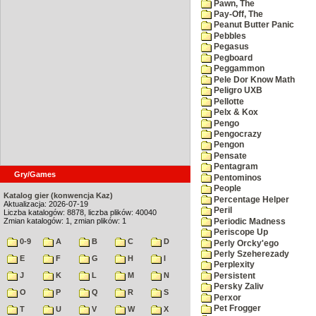
Pawn, The
Pay-Off, The
Peanut Butter Panic
Pebbles
Pegasus
Pegboard
Peggammon
Pele Dor Know Math
Peligro UXB
Pellotte
Pelx & Kox
Pengo
Pengocrazy
Pengon
Pensate
Pentagram
Gry/Games
Pentominos
People
Katalog gier (konwencja Kaz)
Percentage Helper
Aktualizacja: 2026-07-19
Peril
Liczba katalogów: 8878, liczba plików: 40040
Zmian katalogów: 1, zmian plików: 1
Periodic Madness
Periscope Up
0-9
A
B
C
D
Perly Orcky'ego
Perly Szeherezady
E
F
G
H
I
Perplexity
J
K
L
M
N
Persistent
Persky Zaliv
O
P
Q
R
S
Perxor
Pet Frogger
T
U
V
W
X