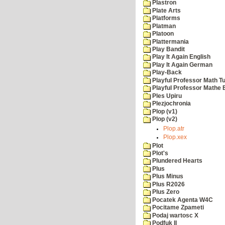
Plastron
Plate Arts
Platforms
Platman
Platoon
Plattermania
Play Bandit
Play It Again English
Play It Again German
Play-Back
Playful Professor Math Tu
Playful Professor Mathe
Ples Upiru
Plezjochronia
Plop (v1)
Plop (v2)
Plop.atr
Plop.xex
Plot
Plot's
Plundered Hearts
Plus
Plus Minus
Plus R2026
Plus Zero
Pocatek Agenta W4C
Pocitame Zpameti
Podaj wartosc X
Podfuk II