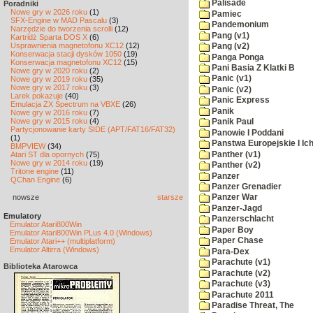
Palisade
Poradniki
Nowe gry w 2026 roku
(1)
Pamiec
SFX-Engine w MAD Pascalu
(3)
Pandemonium
Narzędzie do tworzenia scrolli
(12)
Pang (v1)
Kartridż Sparta DOS X
(6)
Usprawnienia magnetofonu XC12
(12)
Pang (v2)
Konserwacja stacji dysków 1050
(19)
Panga Ponga
Konserwacja magnetofonu XC12
(15)
Pani Basia Z Klatki B
Nowe gry w 2020 roku
(2)
Panic (v1)
Nowe gry w 2019 roku
(35)
Nowe gry w 2017 roku
(3)
Panic (v2)
Larek pokazuje
(40)
Panic Express
Emulacja ZX Spectrum na VBXE
(26)
Panik
Nowe gry w 2016 roku
(7)
Nowe gry w 2015 roku
(4)
Panik Paul
Partycjonowanie karty SIDE (APT/FAT16/FAT32)
Panowie I Poddani
(1)
Panstwa Europejskie I Ich
BMPVIEW
(34)
Panther (v1)
Atari ST dla opornych
(75)
Nowe gry w 2014 roku
(19)
Panther (v2)
Tritone engine
(11)
Panzer
QChan Engine
(6)
Panzer Grenadier
nowsze
starsze
Panzer War
Panzer-Jagd
Emulatory
Panzerschlacht
Emulator Atari800Win
Paper Boy
Emulator Atari800Win PLus 4.0 (Windows)
Paper Chase
Emulator Atari++ (multiplatform)
Emulator Altirra (Windows)
Para-Dex
Parachute (v1)
Biblioteka Atarowca
Parachute (v2)
Parachute (v3)
Parachute 2011
Paradise Threat, The