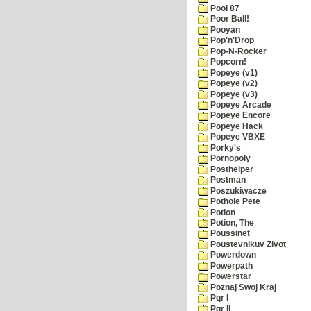
Pool 87
Poor Ball!
Pooyan
Pop'n'Drop
Pop-N-Rocker
Popcorn!
Popeye (v1)
Popeye (v2)
Popeye (v3)
Popeye Arcade
Popeye Encore
Popeye Hack
Popeye VBXE
Porky's
Pornopoly
Posthelper
Postman
Poszukiwacze
Pothole Pete
Potion
Potion, The
Poussinet
Poustevnikuv Zivot
Powerdown
Powerpath
Powerstar
Poznaj Swoj Kraj
Pqr I
Pqr II