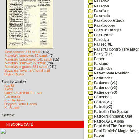
Paradox
Paragon
Parallax
Paranoia
Paratroop Attack
Paratrooper
Paris In Danger
Park-Panic
Parodya
Parsec XL
Parsifal Contro I Tre Magh
Czasopisma: 714 sztuk
(185)
Party Quiz
Materiały scenowe: 32 sztuki
(9)
Paser
Materiały książkowe: 141 sztuk
(55)
Materiały firmowe: 27 sztuk
(20)
Pasjans
Materiały o grach: 351 sztuk
(211)
Pastfinder
Spiżarnia Voya na Chomikuj.pl
Patent Pole Position
Bajtek Redux
Pathfinder
Zasoby wiedzy
Patience (v1)
Atariki
Patience (v2)
XWiki
Patience (v3)
Gury's Atari 8-bit Forever
Atarimania
Patience!
Atari Archives
Patrol (v1)
Drygol's Retro Hacks
Patrol (v2)
XL Search
Patrol In The Space
Kontakt
Patrol Nighthawk One
Patrol XAL Alpha
HI SCORE CAFÉ
Paul And The Dummy
Paul Daniels' Magic Adve
Paver