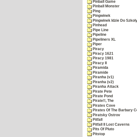
Pinball Game
Pinball Monster
Ping
Pingwinek
Pingwinek Idzie Do Szkol
Pinhead
Pipe Line
Pipeline
Pipeliners XL
Piper
Piracy
Piracy 1621
Piracy 1981
Piracy II
Piramida
Piramide
Piranha (v1)
Piranha (v2)
Piranha Attack
Pirate Pete
Pirate Pond
Pirate!!, The
Pirates Cove
Pirates Of The Barbary C
Piratsky Ostrov
Pitfall
Pitfall II Lost Caverns
Pits Of Pluto
Pitstop