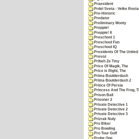
Praesident
Prdel Sveta - Velke Rost
Pre-Historic
Predator
Preliminary Monty
Preppie!
Preppie! II
Preschool 1
Preschool Fun
Preschool IQ
Presidents Of The United
Prevoz
Pribeh Ze Tmy
Price Of Magik, The
Price is Right, The
Prima Boulderdash
Prima Boulderdash 2
Prince Of Persia
Princess And The Frog, T
Prison Ball
Prisoner 2
Private Detective 1
Private Detective 2
Private Detective 3
Prizrak Nuly
Pro Biker
Pro Bowling
Pro Tour Golf
Probe One