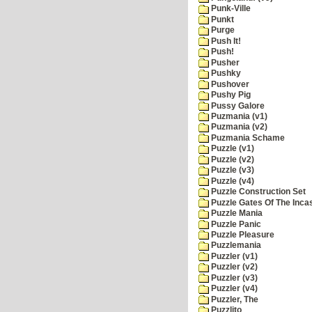
Punk-Ville
Punkt
Purge
Push It!
Push!
Pusher
Pushky
Pushover
Pushy Pig
Pussy Galore
Puzmania (v1)
Puzmania (v2)
Puzmania Schame
Puzzle (v1)
Puzzle (v2)
Puzzle (v3)
Puzzle (v4)
Puzzle Construction Set
Puzzle Gates Of The Inca
Puzzle Mania
Puzzle Panic
Puzzle Pleasure
Puzzlemania
Puzzler (v1)
Puzzler (v2)
Puzzler (v3)
Puzzler (v4)
Puzzler, The
Puzzlito