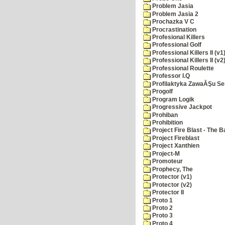
Problem Jasia
Problem Jasia 2
Prochazka V C
Procrastination
Profesional Killers
Professional Golf
Professional Killers II (v1
Professional Killers II (v2
Professional Roulette
Professor I.Q
Profilaktyka ZawaĂŞu Se
Progolf
Program Logik
Progressive Jackpot
Prohiban
Prohibition
Project Fire Blast - The B
Project Fireblast
Project Xanthien
Project-M
Promoteur
Prophecy, The
Protector (v1)
Protector (v2)
Protector II
Proto 1
Proto 2
Proto 3
Proto 4