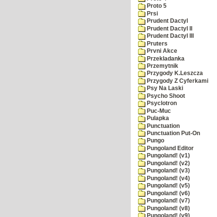
Proto 5
Prsi
Prudent Dactyl
Prudent Dactyl II
Prudent Dactyl III
Pruters
Prvni Akce
Przekladanka
Przemytnik
Przygody K.Leszcza
Przygody Z Cyferkami
Psy Na Laski
Psycho Shoot
Psyclotron
Puc-Muc
Pulapka
Punctuation
Punctuation Put-On
Pungo
Pungoland Editor
Pungoland! (v1)
Pungoland! (v2)
Pungoland! (v3)
Pungoland! (v4)
Pungoland! (v5)
Pungoland! (v6)
Pungoland! (v7)
Pungoland! (v8)
Pungoland! (v9)