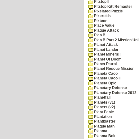
Pitstop II
Pitstop Kitt Remaster
Pixelated Puzzle
Pixeroids
Pixteen
Place Value
Plague Attack
Plan B
Plan B Part 2 Mission Unl
Planet Attack
Planet Lander
Planet Miners!!
Planet Of Doom
Planet Patrol
Planet Rescue Mission
Planeta Caco
Planeta Caco II
Planeta Opic
Planetary Defense
Planetary Defense 2012
Planetfall
Planets (v1)
Planets (v2)
Plant Panic
Plantation
Plantblaster
Plaque Man
Plasma
Plasma Bolt