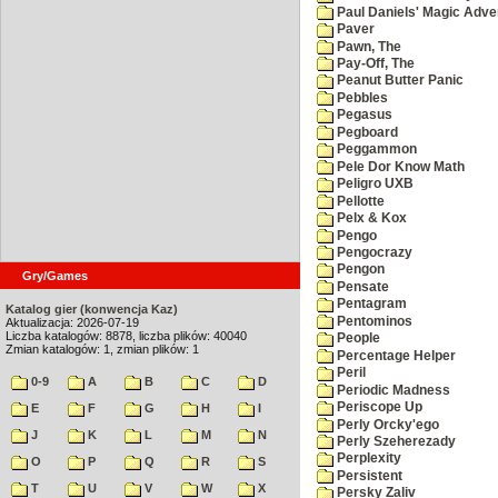
Paul Daniels' Magic Adve
Paver
Pawn, The
Pay-Off, The
Peanut Butter Panic
Pebbles
Pegasus
Pegboard
Peggammon
Pele Dor Know Math
Peligro UXB
Pellotte
Pelx & Kox
Pengo
Pengocrazy
Pengon
Gry/Games
Pensate
Pentagram
Katalog gier (konwencja Kaz)
Pentominos
Aktualizacja: 2026-07-19
Liczba katalogów: 8878, liczba plików: 40040
People
Zmian katalogów: 1, zmian plików: 1
Percentage Helper
Peril
0-9
A
B
C
D
Periodic Madness
Periscope Up
E
F
G
H
I
Perly Orcky'ego
J
K
L
M
N
Perly Szeherezady
Perplexity
O
P
Q
R
S
Persistent
T
U
V
W
X
Persky Zaliv