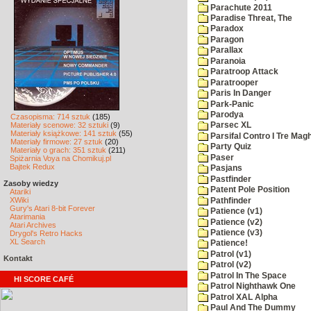
Parachute 2011
Paradise Threat, The
Paradox
Paragon
Parallax
Paranoia
Paratroop Attack
Paratrooper
Paris In Danger
Park-Panic
Parodya
Czasopisma: 714 sztuk
(185)
Materiały scenowe: 32 sztuki
(9)
Parsec XL
Materiały książkowe: 141 sztuk
(55)
Parsifal Contro I Tre Magh
Materiały firmowe: 27 sztuk
(20)
Party Quiz
Materiały o grach: 351 sztuk
(211)
Paser
Spiżarnia Voya na Chomikuj.pl
Bajtek Redux
Pasjans
Pastfinder
Zasoby wiedzy
Patent Pole Position
Atariki
XWiki
Pathfinder
Gury's Atari 8-bit Forever
Patience (v1)
Atarimania
Patience (v2)
Atari Archives
Patience (v3)
Drygol's Retro Hacks
XL Search
Patience!
Patrol (v1)
Kontakt
Patrol (v2)
Patrol In The Space
HI SCORE CAFÉ
Patrol Nighthawk One
Patrol XAL Alpha
Paul And The Dummy