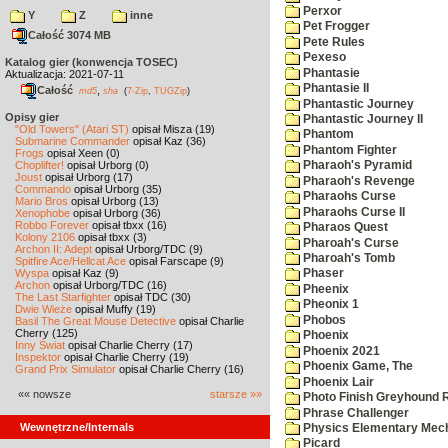
Perxor
Y
Z
inne
Pet Frogger
Całość 3074 MB
Pete Rules
Pexeso
Katalog gier (konwencja TOSEC)
Phantasie
Aktualizacja: 2021-07-11
Phantasie II
Całość
,
md5
sha
(
7-Zip
,
TUGZip
)
Phantastic Journey
Opisy gier
Phantastic Journey II
"Old Towers" (Atari ST)
opisał Misza (19)
Phantom
Submarine Commander
opisał Kaz (36)
Phantom Fighter
Frogs
opisał Xeen (0)
Choplifter!
opisał Urborg (0)
Pharaoh's Pyramid
Joust
opisał Urborg (17)
Pharaoh's Revenge
Commando
opisał Urborg (35)
Pharaohs Curse
Mario Bros
opisał Urborg (13)
Pharaohs Curse II
Xenophobe
opisał Urborg (36)
Robbo Forever
opisał tbxx (16)
Pharaos Quest
Kolony 2106
opisał tbxx (3)
Pharoah's Curse
Archon II: Adept
opisał Urborg/TDC (9)
Pharoah's Tomb
Spitfire Ace/Hellcat Ace
opisał Farscape (9)
Wyspa
opisał Kaz (9)
Phaser
Archon
opisał Urborg/TDC (16)
Pheenix
The Last Starfighter
opisał TDC (30)
Pheonix 1
Dwie Wieże
opisał Muffy (19)
Phobos
Basil The Great Mouse Detective
opisał Charlie
Cherry (125)
Phoenix
Inny Świat
opisał Charlie Cherry (17)
Phoenix 2021
Inspektor
opisał Charlie Cherry (19)
Phoenix Game, The
Grand Prix Simulator
opisał Charlie Cherry (16)
Phoenix Lair
«« nowsze
starsze »»
Photo Finish Greyhound 
Phrase Challenger
Wewnętrzne/Internals
Physics Elementary Mec
Picard