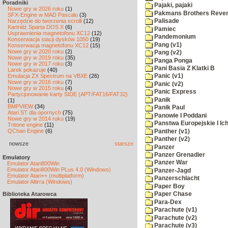
Poradniki
Pajaki, pajaki
Nowe gry w 2026 roku
(1)
Pakmans Brothers Reve
SFX-Engine w MAD Pascalu
(3)
Narzędzie do tworzenia scrolli
(12)
Palisade
Kartridż Sparta DOS X
(6)
Pamiec
Usprawnienia magnetofonu XC12
(12)
Pandemonium
Konserwacja stacji dysków 1050
(19)
Pang (v1)
Konserwacja magnetofonu XC12
(15)
Nowe gry w 2020 roku
(2)
Pang (v2)
Nowe gry w 2019 roku
(35)
Panga Ponga
Nowe gry w 2017 roku
(3)
Pani Basia Z Klatki B
Larek pokazuje
(40)
Emulacja ZX Spectrum na VBXE
(26)
Panic (v1)
Nowe gry w 2016 roku
(7)
Panic (v2)
Nowe gry w 2015 roku
(4)
Panic Express
Partycjonowanie karty SIDE (APT/FAT16/FAT32)
Panik
(1)
BMPVIEW
(34)
Panik Paul
Atari ST dla opornych
(75)
Panowie I Poddani
Nowe gry w 2014 roku
(19)
Panstwa Europejskie I Ich
Tritone engine
(11)
QChan Engine
(6)
Panther (v1)
Panther (v2)
nowsze
starsze
Panzer
Panzer Grenadier
Emulatory
Panzer War
Emulator Atari800Win
Emulator Atari800Win PLus 4.0 (Windows)
Panzer-Jagd
Emulator Atari++ (multiplatform)
Panzerschlacht
Emulator Altirra (Windows)
Paper Boy
Biblioteka Atarowca
Paper Chase
Para-Dex
Parachute (v1)
Parachute (v2)
Parachute (v3)