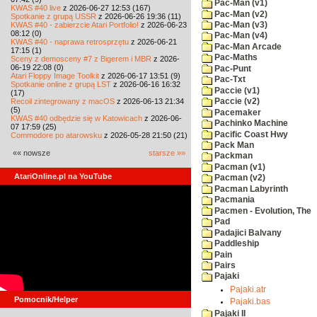
Pac-Man (v1)
KWAS #40 live
z 2026-06-27 12:53 (167)
Pac-Man (v2)
Spotkanie z grupą USSR
z 2026-06-26 19:36 (11)
KWAS #40 - zabierzcie Atari Portfolio!
z 2026-06-23
Pac-Man (v3)
08:12 (0)
Pac-Man (v4)
KWAS #40 - naprawa retrosprzętu
z 2026-06-21
Pac-Man Arcade
17:15 (1)
Pac-Maths
Sceny z demosceny #7 z Bigerem i MBR
z 2026-
06-19 22:08 (0)
Pac-Punt
Atari Floppy Image Toolkit
z 2026-06-17 13:51 (9)
Pac-Txt
Spotkanie online z grupą LST
z 2026-06-16 16:32
Paccie (v1)
(17)
Recoil zintegrowany z macOS
z 2026-06-13 21:34
Paccie (v2)
(5)
Pacemaker
KWAS #40 odbędzie się w Katowicach
z 2026-06-
Pachinko Machine
07 17:59 (25)
Pacific Coast Hwy
Commodore po atarowsku
z 2026-05-28 21:50 (21)
Pack Man
«« nowsze
starsze »»
Packman
Pacman (v1)
AtariOnline.pl na YouTube
Pacman (v2)
Pacman Labyrinth
Pacmania
Pacmen - Evolution, The
Pad
Padajici Balvany
Paddleship
Pain
Pairs
Pajaki
Pajaki.atr
Pomocnik/Helper
Pajaki.bas
Pajaki II