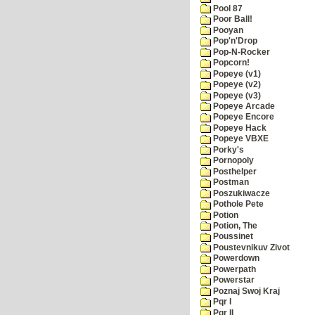
Pool 87
Poor Ball!
Pooyan
Pop'n'Drop
Pop-N-Rocker
Popcorn!
Popeye (v1)
Popeye (v2)
Popeye (v3)
Popeye Arcade
Popeye Encore
Popeye Hack
Popeye VBXE
Porky's
Pornopoly
Posthelper
Postman
Poszukiwacze
Pothole Pete
Potion
Potion, The
Poussinet
Poustevnikuv Zivot
Powerdown
Powerpath
Powerstar
Poznaj Swoj Kraj
Pqr I
Pqr II