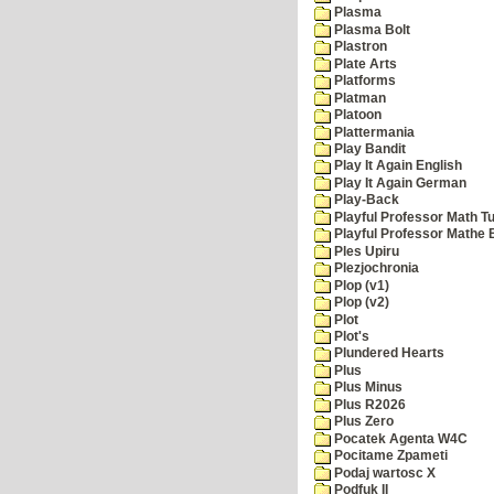
Plasma
Plasma Bolt
Plastron
Plate Arts
Platforms
Platman
Platoon
Plattermania
Play Bandit
Play It Again English
Play It Again German
Play-Back
Playful Professor Math Tu
Playful Professor Mathe
Ples Upiru
Plezjochronia
Plop (v1)
Plop (v2)
Plot
Plot's
Plundered Hearts
Plus
Plus Minus
Plus R2026
Plus Zero
Pocatek Agenta W4C
Pocitame Zpameti
Podaj wartosc X
Podfuk II