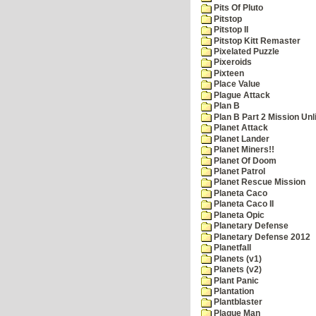
Pits Of Pluto
Pitstop
Pitstop II
Pitstop Kitt Remaster
Pixelated Puzzle
Pixeroids
Pixteen
Place Value
Plague Attack
Plan B
Plan B Part 2 Mission Unl
Planet Attack
Planet Lander
Planet Miners!!
Planet Of Doom
Planet Patrol
Planet Rescue Mission
Planeta Caco
Planeta Caco II
Planeta Opic
Planetary Defense
Planetary Defense 2012
Planetfall
Planets (v1)
Planets (v2)
Plant Panic
Plantation
Plantblaster
Plaque Man