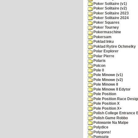
Poker Solitaire (v1)
Poker Solitaire (v2)
Poker Solitaire 2023
Poker Solitaire 2024
Poker Squares
Poker Tourney
Pokermaschine
Pokersam
Poklad Inku
Poklad Rytire Ochmelky
Polar Explorer
Polar Pierre
Polaris
Polcon
Pole 0
Pole Minowe (v1)
Pole Minowe (v2)
Pole Minowe II
Pole Minowe II Edytor
Pole Position
Pole Position Race Desig
Pole Position X
Pole Position X+
Polish College Entrance
Polish Game Robbo
Polowanie Na Malpe
Polydice
Polygons!
Pomozte