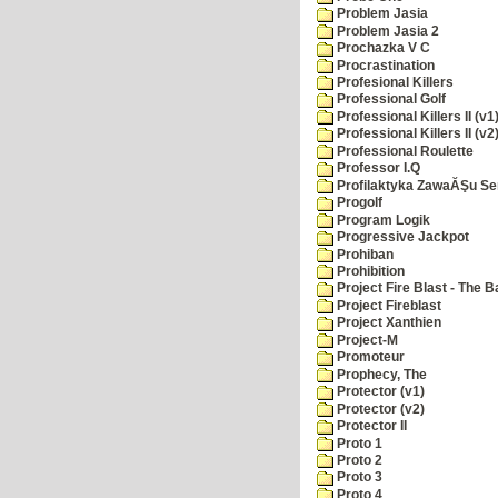
Problem Jasia
Problem Jasia 2
Prochazka V C
Procrastination
Profesional Killers
Professional Golf
Professional Killers II (v1
Professional Killers II (v2
Professional Roulette
Professor I.Q
Profilaktyka ZawaĂŞu Se
Progolf
Program Logik
Progressive Jackpot
Prohiban
Prohibition
Project Fire Blast - The B
Project Fireblast
Project Xanthien
Project-M
Promoteur
Prophecy, The
Protector (v1)
Protector (v2)
Protector II
Proto 1
Proto 2
Proto 3
Proto 4