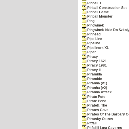
Pinball 3
Pinball Construction Set
Pinball Game
Pinball Monster
Ping
Pingwinek
Pingwinek Idzie Do Szkol
Pinhead
Pipe Line
Pipeline
Pipeliners XL
Piper
Piracy
Piracy 1621
Piracy 1981
Piracy II
Piramida
Piramide
Piranha (v1)
Piranha (v2)
Piranha Attack
Pirate Pete
Pirate Pond
Pirate!!, The
Pirates Cove
Pirates Of The Barbary C
Piratsky Ostrov
Pitfall
Pitfall II Lost Caverns