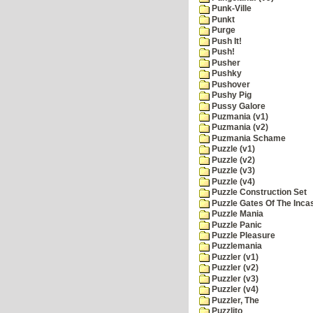
Punk-Ville
Punkt
Purge
Push It!
Push!
Pusher
Pushky
Pushover
Pushy Pig
Pussy Galore
Puzmania (v1)
Puzmania (v2)
Puzmania Schame
Puzzle (v1)
Puzzle (v2)
Puzzle (v3)
Puzzle (v4)
Puzzle Construction Set
Puzzle Gates Of The Inca
Puzzle Mania
Puzzle Panic
Puzzle Pleasure
Puzzlemania
Puzzler (v1)
Puzzler (v2)
Puzzler (v3)
Puzzler (v4)
Puzzler, The
Puzzlito