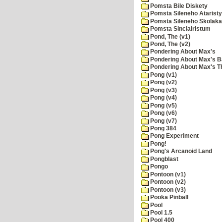
Pomsta Bile Diskety
Pomsta Sileneho Ataristy
Pomsta Sileneho Skolaka
Pomsta Sinclairistum
Pond, The (v1)
Pond, The (v2)
Pondering About Max's
Pondering About Max's B
Pondering About Max's 
Pong (v1)
Pong (v2)
Pong (v3)
Pong (v4)
Pong (v5)
Pong (v6)
Pong (v7)
Pong 384
Pong Experiment
Pong!
Pong's Arcanoid Land
Pongblast
Pongo
Pontoon (v1)
Pontoon (v2)
Pontoon (v3)
Pooka Pinball
Pool
Pool 1.5
Pool 400