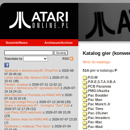
Nowinki/News
Archiwum/Archive
Katalog gier (konwe
Translate to
RSS
Wróc do katalogu
514
gier w katalogu
P
:
Spotkanie z demosceną #9: STeel/Tori
z 2026-08-
07 20:49 (6)
P.O.W
Letnia edycja Silly Venture 2026
z 2026-07-31
15:41 (38)
P.R.E.S.T.A.V.B.A
Pamięci Jurgiego
z 2026-07-21 12:42 (1)
PCB Paranoia
Sceny z demosceny #7: opowiada SuN
z 2026-07-
PMG-Ukazka
19 15:24 (2)
Atari Muzeum w Poznaniu na KWAS #40
z 2026-
Pac Boulder
07-16 16:10 (4)
Pac Man
Nie żyje kolega Pecuś
z 2026-07-13 18:00 (30)
Pac Munch Jr
Sceny z demosceny #7 - Grzegorz "Sun" Żyła
z
Pac Time
2026-07-12 17:29 (12)
Lost Party 2026 nadchodzi
z 2026-07-08 15:28
Pac-10Liner
(23)
Pac-Invaders
Pan Zenon i Atari na KWAS #40
z 2026-07-07 13:25
Pac-Mac
(7)
Spotkanie z redakcją "The Voice"
z 2026-07-04
Pac-Mad
07:42 (9)