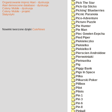
Organizowanie imprez Atari - dyskusja
Pick The Star
Atari demoscene database - dyskusja
Pick-Up Sticks
Colony Mobile - dyskusja
Picking' Blueberries
Colony Mobile - projekt
Statystyki
Picnic Paranoia
Pico-Adventure
Picture Puzzle
Pie Hunter
Nowinki
tworzone dzięki
CuteNews
Pie Man
Piec Gowien Eepcha
Pied Piper
Piekieleczko
Piekielko
Piekielko II
Pierscien Androidow
Pierwotniaki
Pietnastka
Pig
Piggy Bank
Pigs In Space
Pilka
Pilkarski Poker
Pillbox
Pilot
Pilots
Pin 1
Pin 3
Pin 6
Pin II
Pinball