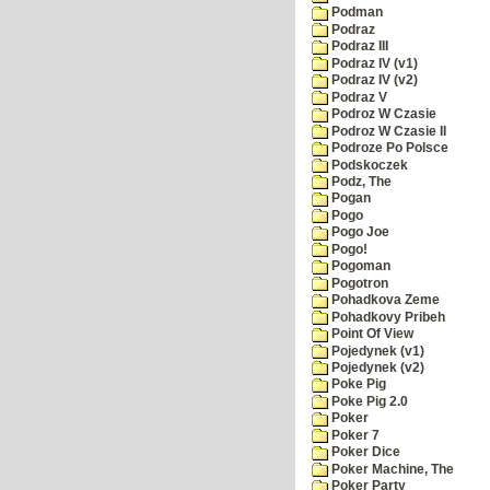
Podman
Podraz
Podraz III
Podraz IV (v1)
Podraz IV (v2)
Podraz V
Podroz W Czasie
Podroz W Czasie II
Podroze Po Polsce
Podskoczek
Podz, The
Pogan
Pogo
Pogo Joe
Pogo!
Pogoman
Pogotron
Pohadkova Zeme
Pohadkovy Pribeh
Point Of View
Pojedynek (v1)
Pojedynek (v2)
Poke Pig
Poke Pig 2.0
Poker
Poker 7
Poker Dice
Poker Machine, The
Poker Party