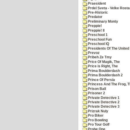
Praesident
Prdel Sveta - Velke Rost
Pre-Historic
Predator
Preliminary Monty
Preppie!
Preppie! II
Preschool 1
Preschool Fun
Preschool IQ
Presidents Of The United
Prevoz
Pribeh Ze Tmy
Price Of Magik, The
Price is Right, The
Prima Boulderdash
Prima Boulderdash 2
Prince Of Persia
Princess And The Frog, T
Prison Ball
Prisoner 2
Private Detective 1
Private Detective 2
Private Detective 3
Prizrak Nuly
Pro Biker
Pro Bowling
Pro Tour Golf
Probe One