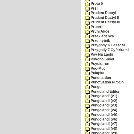
Proto 5
Prsi
Prudent Dactyl
Prudent Dactyl II
Prudent Dactyl III
Pruters
Prvni Akce
Przekladanka
Przemytnik
Przygody K.Leszcza
Przygody Z Cyferkami
Psy Na Laski
Psycho Shoot
Psyclotron
Puc-Muc
Pulapka
Punctuation
Punctuation Put-On
Pungo
Pungoland Editor
Pungoland! (v1)
Pungoland! (v2)
Pungoland! (v3)
Pungoland! (v4)
Pungoland! (v5)
Pungoland! (v6)
Pungoland! (v7)
Pungoland! (v8)
Pungoland! (v9)