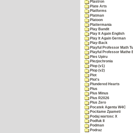
Plastron
Plate Arts
Platforms
Platman
Platoon
Plattermania
Play Bandit
Play It Again English
Play It Again German
Play-Back
Playful Professor Math Tu
Playful Professor Mathe
Ples Upiru
Plezjochronia
Plop (v1)
Plop (v2)
Plot
Plot's
Plundered Hearts
Plus
Plus Minus
Plus R2026
Plus Zero
Pocatek Agenta W4C
Pocitame Zpameti
Podaj wartosc X
Podfuk II
Podman
Podraz