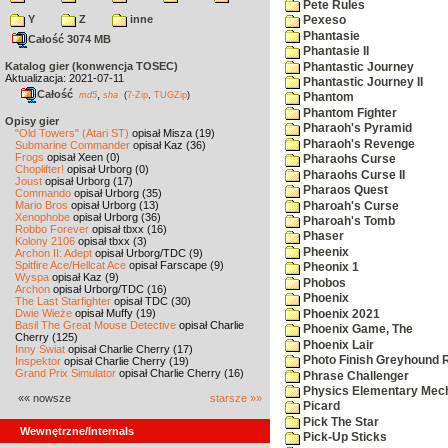
Pete Rules
Y
Z
inne
Pexeso
Phantasie
Całość 3074 MB
Phantasie II
Katalog gier (konwencja TOSEC)
Phantastic Journey
Aktualizacja: 2021-07-11
Phantastic Journey II
Całość
,
md5
sha
(
7-Zip
,
TUGZip
)
Phantom
Phantom Fighter
Opisy gier
Pharaoh's Pyramid
"Old Towers" (Atari ST)
opisał Misza (19)
Pharaoh's Revenge
Submarine Commander
opisał Kaz (36)
Frogs
opisał Xeen (0)
Pharaohs Curse
Choplifter!
opisał Urborg (0)
Pharaohs Curse II
Joust
opisał Urborg (17)
Pharaos Quest
Commando
opisał Urborg (35)
Mario Bros
opisał Urborg (13)
Pharoah's Curse
Xenophobe
opisał Urborg (36)
Pharoah's Tomb
Robbo Forever
opisał tbxx (16)
Phaser
Kolony 2106
opisał tbxx (3)
Pheenix
Archon II: Adept
opisał Urborg/TDC (9)
Spitfire Ace/Hellcat Ace
opisał Farscape (9)
Pheonix 1
Wyspa
opisał Kaz (9)
Phobos
Archon
opisał Urborg/TDC (16)
Phoenix
The Last Starfighter
opisał TDC (30)
Dwie Wieże
opisał Muffy (19)
Phoenix 2021
Basil The Great Mouse Detective
opisał Charlie
Phoenix Game, The
Cherry (125)
Phoenix Lair
Inny Świat
opisał Charlie Cherry (17)
Photo Finish Greyhound 
Inspektor
opisał Charlie Cherry (19)
Grand Prix Simulator
opisał Charlie Cherry (16)
Phrase Challenger
Physics Elementary Mec
«« nowsze
starsze »»
Picard
Pick The Star
Wewnętrzne/Internals
Pick-Up Sticks