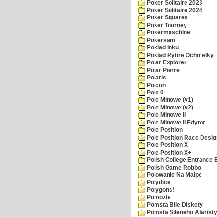
Poker Solitaire 2023
Poker Solitaire 2024
Poker Squares
Poker Tourney
Pokermaschine
Pokersam
Poklad Inku
Poklad Rytire Ochmelky
Polar Explorer
Polar Pierre
Polaris
Polcon
Pole 0
Pole Minowe (v1)
Pole Minowe (v2)
Pole Minowe II
Pole Minowe II Edytor
Pole Position
Pole Position Race Desig
Pole Position X
Pole Position X+
Polish College Entrance
Polish Game Robbo
Polowanie Na Malpe
Polydice
Polygons!
Pomozte
Pomsta Bile Diskety
Pomsta Sileneho Ataristy