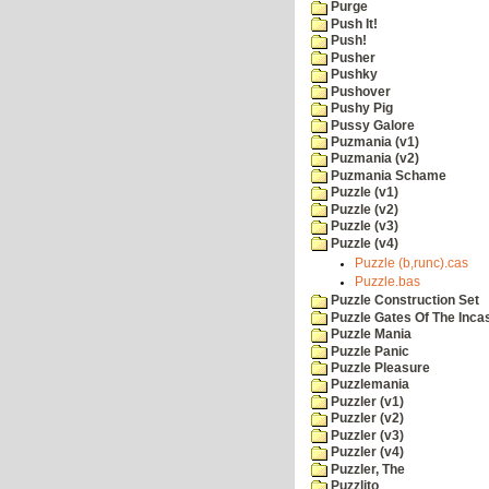
Purge
Push It!
Push!
Pusher
Pushky
Pushover
Pushy Pig
Pussy Galore
Puzmania (v1)
Puzmania (v2)
Puzmania Schame
Puzzle (v1)
Puzzle (v2)
Puzzle (v3)
Puzzle (v4)
Puzzle (b,runc).cas
Puzzle.bas
Puzzle Construction Set
Puzzle Gates Of The Inca
Puzzle Mania
Puzzle Panic
Puzzle Pleasure
Puzzlemania
Puzzler (v1)
Puzzler (v2)
Puzzler (v3)
Puzzler (v4)
Puzzler, The
Puzzlito