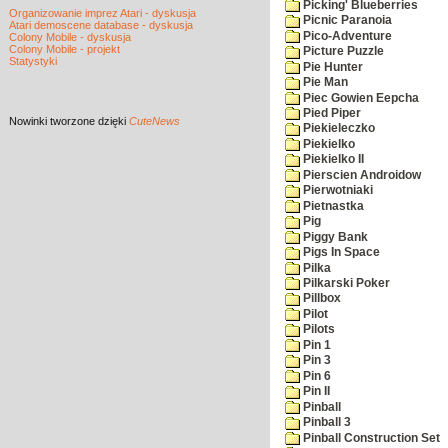
Picking' Blueberries
Organizowanie imprez Atari - dyskusja
Picnic Paranoia
Atari demoscene database - dyskusja
Pico-Adventure
Colony Mobile - dyskusja
Colony Mobile - projekt
Picture Puzzle
Statystyki
Pie Hunter
Pie Man
Piec Gowien Eepcha
Pied Piper
Nowinki
tworzone dzięki
CuteNews
Piekieleczko
Piekielko
Piekielko II
Pierscien Androidow
Pierwotniaki
Pietnastka
Pig
Piggy Bank
Pigs In Space
Pilka
Pilkarski Poker
Pillbox
Pilot
Pilots
Pin 1
Pin 3
Pin 6
Pin II
Pinball
Pinball 3
Pinball Construction Set