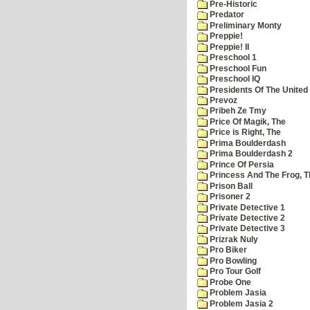
Pre-Historic
Predator
Preliminary Monty
Preppie!
Preppie! II
Preschool 1
Preschool Fun
Preschool IQ
Presidents Of The United
Prevoz
Pribeh Ze Tmy
Price Of Magik, The
Price is Right, The
Prima Boulderdash
Prima Boulderdash 2
Prince Of Persia
Princess And The Frog, T
Prison Ball
Prisoner 2
Private Detective 1
Private Detective 2
Private Detective 3
Prizrak Nuly
Pro Biker
Pro Bowling
Pro Tour Golf
Probe One
Problem Jasia
Problem Jasia 2