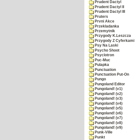
Prudent Dactyl
Prudent Dactyl II
Prudent Dactyl III
Pruters
Prvni Akce
Przekladanka
Przemytnik
Przygody K.Leszcza
Przygody Z Cyferkami
Psy Na Laski
Psycho Shoot
Psyclotron
Puc-Muc
Pulapka
Punctuation
Punctuation Put-On
Pungo
Pungoland Editor
Pungoland! (v1)
Pungoland! (v2)
Pungoland! (v3)
Pungoland! (v4)
Pungoland! (v5)
Pungoland! (v6)
Pungoland! (v7)
Pungoland! (v8)
Pungoland! (v9)
Punk-Ville
Punkt