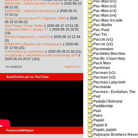
Pac-Man (v1)
KWAS #40 - zabierzcie Atari Portfolio!
z 2026-06-23
Pac-Man (v2)
08:12 (0)
KWAS #40 - naprawa retrosprzętu
z 2026-06-21
Pac-Man (v3)
17:15 (1)
Pac-Man (v4)
Sceny z demosceny #7 z Bigerem i MBR
z 2026-
Pac-Man Arcade
06-19 22:08 (0)
Pac-Maths
Atari Floppy Image Toolkit
z 2026-06-17 13:51 (9)
Spotkanie online z grupą LST
z 2026-06-16 16:32
Pac-Punt
(16)
Pac-Txt
Recoil zintegrowany z macOS
z 2026-06-13 21:34
Paccie (v1)
(5)
KWAS #40 odbędzie się w Katowicach
z 2026-06-
Paccie (v2)
07 17:59 (25)
Pacemaker
Commodore po atarowsku
z 2026-05-28 21:50 (21)
Pachinko Machine
Urządzenie z rekordowo szybką transmisją SIO!
z
Pacific Coast Hwy
2026-05-24 20:57 (116)
Pack Man
«« nowsze
starsze »»
Packman
Pacman (v1)
AtariOnline.pl na YouTube
Pacman (v2)
Pacman Labyrinth
Pacmania
Pacmen - Evolution, The
Pad
Padajici Balvany
Paddleship
Pain
Pairs
Pajaki
Pajaki II
Pajaki, pajaki
Pomocnik/Helper
Pakmans Brothers Reve