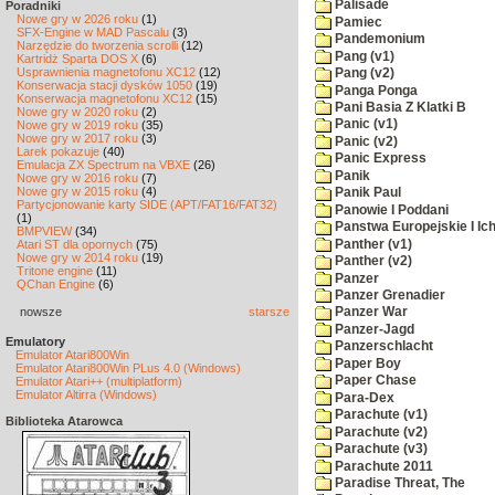
Palisade
Poradniki
Nowe gry w 2026 roku
(1)
Pamiec
SFX-Engine w MAD Pascalu
(3)
Pandemonium
Narzędzie do tworzenia scrolli
(12)
Pang (v1)
Kartridż Sparta DOS X
(6)
Usprawnienia magnetofonu XC12
(12)
Pang (v2)
Konserwacja stacji dysków 1050
(19)
Panga Ponga
Konserwacja magnetofonu XC12
(15)
Pani Basia Z Klatki B
Nowe gry w 2020 roku
(2)
Panic (v1)
Nowe gry w 2019 roku
(35)
Nowe gry w 2017 roku
(3)
Panic (v2)
Larek pokazuje
(40)
Panic Express
Emulacja ZX Spectrum na VBXE
(26)
Panik
Nowe gry w 2016 roku
(7)
Nowe gry w 2015 roku
(4)
Panik Paul
Partycjonowanie karty SIDE (APT/FAT16/FAT32)
Panowie I Poddani
(1)
Panstwa Europejskie I Ich
BMPVIEW
(34)
Panther (v1)
Atari ST dla opornych
(75)
Nowe gry w 2014 roku
(19)
Panther (v2)
Tritone engine
(11)
Panzer
QChan Engine
(6)
Panzer Grenadier
nowsze
starsze
Panzer War
Panzer-Jagd
Emulatory
Panzerschlacht
Emulator Atari800Win
Paper Boy
Emulator Atari800Win PLus 4.0 (Windows)
Paper Chase
Emulator Atari++ (multiplatform)
Emulator Altirra (Windows)
Para-Dex
Parachute (v1)
Biblioteka Atarowca
Parachute (v2)
Parachute (v3)
Parachute 2011
Paradise Threat, The