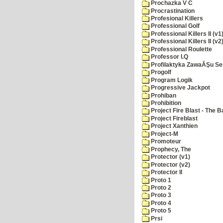
Prochazka V C
Procrastination
Profesional Killers
Professional Golf
Professional Killers II (v1
Professional Killers II (v2
Professional Roulette
Professor I.Q
Profilaktyka ZawaĂŞu Se
Progolf
Program Logik
Progressive Jackpot
Prohiban
Prohibition
Project Fire Blast - The B
Project Fireblast
Project Xanthien
Project-M
Promoteur
Prophecy, The
Protector (v1)
Protector (v2)
Protector II
Proto 1
Proto 2
Proto 3
Proto 4
Proto 5
Prsi