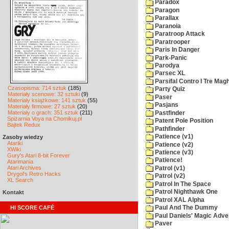
Paradox
Paragon
Parallax
Paranoia
Paratroop Attack
Paratrooper
Paris In Danger
Park-Panic
Parodya
Parsec XL
Parsifal Contro I Tre Magh
Czasopisma: 714 sztuk
(185)
Party Quiz
Materiały scenowe: 32 sztuki
(9)
Paser
Materiały książkowe: 141 sztuk
(55)
Pasjans
Materiały firmowe: 27 sztuk
(20)
Materiały o grach: 351 sztuk
(211)
Pastfinder
Spiżarnia Voya na Chomikuj.pl
Patent Pole Position
Bajtek Redux
Pathfinder
Patience (v1)
Zasoby wiedzy
Atariki
Patience (v2)
XWiki
Patience (v3)
Gury's Atari 8-bit Forever
Patience!
Atarimania
Atari Archives
Patrol (v1)
Drygol's Retro Hacks
Patrol (v2)
XL Search
Patrol In The Space
Patrol Nighthawk One
Kontakt
Patrol XAL Alpha
HI SCORE CAFÉ
Paul And The Dummy
Paul Daniels' Magic Adve
Paver