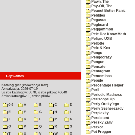
Pawn, The
Pay-Off, The
Peanut Butter Panic
Pebbles
Pegasus
Pegboard
Peggammon
Pele Dor Know Math
Peligro UXB
Pellotte
Pelx & Kox
Pengo
Pengocrazy
Pengon
Pensate
Pentagram
Pentominos
Gry/Games
People
Katalog gier (konwencja Kaz)
Percentage Helper
Aktualizacja: 2026-07-19
Peril
Liczba katalogów: 8878, liczba plików: 40040
Periodic Madness
Zmian katalogów: 1, zmian plików: 1
Periscope Up
Perly Orcky'ego
0-9
A
B
C
D
Perly Szeherezady
E
F
G
H
I
Perplexity
Persistent
J
K
L
M
N
Persky Zaliv
O
P
Q
R
S
Perxor
Pet Frogger
T
U
V
W
X