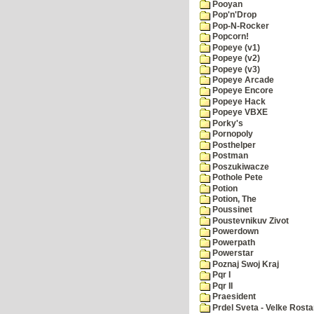
Pooyan
Pop'n'Drop
Pop-N-Rocker
Popcorn!
Popeye (v1)
Popeye (v2)
Popeye (v3)
Popeye Arcade
Popeye Encore
Popeye Hack
Popeye VBXE
Porky's
Pornopoly
Posthelper
Postman
Poszukiwacze
Pothole Pete
Potion
Potion, The
Poussinet
Poustevnikuv Zivot
Powerdown
Powerpath
Powerstar
Poznaj Swoj Kraj
Pqr I
Pqr II
Praesident
Prdel Sveta - Velke Rost