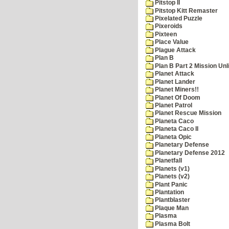
Pitstop II
Pitstop Kitt Remaster
Pixelated Puzzle
Pixeroids
Pixteen
Place Value
Plague Attack
Plan B
Plan B Part 2 Mission Unl
Planet Attack
Planet Lander
Planet Miners!!
Planet Of Doom
Planet Patrol
Planet Rescue Mission
Planeta Caco
Planeta Caco II
Planeta Opic
Planetary Defense
Planetary Defense 2012
Planetfall
Planets (v1)
Planets (v2)
Plant Panic
Plantation
Plantblaster
Plaque Man
Plasma
Plasma Bolt