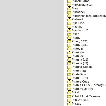
Pinball Game
Pinball Monster
Ping
Pingwinek
Pingwinek Idzie Do Szkol
Pinhead
Pipe Line
Pipeline
Pipeliners XL
Piper
Piracy
Piracy 1621
Piracy 1981
Piracy II
Piramida
Piramide
Piranha (v1)
Piranha (v2)
Piranha Attack
Pirate Pete
Pirate Pond
Pirate!!, The
Pirates Cove
Pirates Of The Barbary C
Piratsky Ostrov
Pitfall
Pitfall II Lost Caverns
Pits Of Pluto
Pitstop