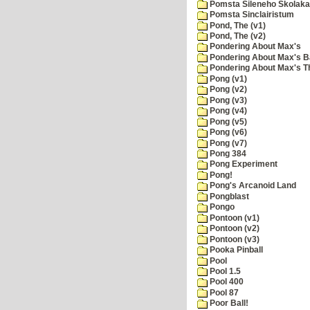
Pomsta Sileneho Skolaka
Pomsta Sinclairistum
Pond, The (v1)
Pond, The (v2)
Pondering About Max's
Pondering About Max's B
Pondering About Max's 
Pong (v1)
Pong (v2)
Pong (v3)
Pong (v4)
Pong (v5)
Pong (v6)
Pong (v7)
Pong 384
Pong Experiment
Pong!
Pong's Arcanoid Land
Pongblast
Pongo
Pontoon (v1)
Pontoon (v2)
Pontoon (v3)
Pooka Pinball
Pool
Pool 1.5
Pool 400
Pool 87
Poor Ball!