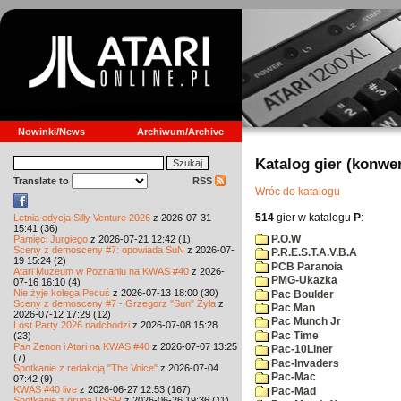
Nowinki/News
Archiwum/Archive
Katalog gier (konwe
Translate to
RSS
Wróc do katalogu
514
gier w katalogu
P
:
Letnia edycja Silly Venture 2026
z 2026-07-31
15:41 (36)
P.O.W
Pamięci Jurgiego
z 2026-07-21 12:42 (1)
Sceny z demosceny #7: opowiada SuN
z 2026-07-
P.R.E.S.T.A.V.B.A
19 15:24 (2)
PCB Paranoia
Atari Muzeum w Poznaniu na KWAS #40
z 2026-
PMG-Ukazka
07-16 16:10 (4)
Nie żyje kolega Pecuś
z 2026-07-13 18:00 (30)
Pac Boulder
Sceny z demosceny #7 - Grzegorz "Sun" Żyła
z
Pac Man
2026-07-12 17:29 (12)
Pac Munch Jr
Lost Party 2026 nadchodzi
z 2026-07-08 15:28
Pac Time
(23)
Pan Zenon i Atari na KWAS #40
z 2026-07-07 13:25
Pac-10Liner
(7)
Pac-Invaders
Spotkanie z redakcją "The Voice"
z 2026-07-04
Pac-Mac
07:42 (9)
KWAS #40 live
z 2026-06-27 12:53 (167)
Pac-Mad
Spotkanie z grupą USSR
z 2026-06-26 19:36 (11)