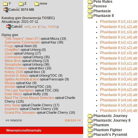
Pete Rules
Y
Z
inne
Pexeso
Całość 3074 MB
Phantasie
Phantasie II
Katalog gier (konwencja TOSEC)
Phantasie II (v1,s1).atr
Aktualizacja: 2021-07-11
Całość
,
Phantasie II (v1,s2).atr
md5
sha
(
7-Zip
,
TUGZip
)
Phantasie II (v1,s3).atr
Opisy gier
Phantasie II (v1,s4).atr
"Old Towers" (Atari ST)
opisał Misza (19)
Submarine Commander
opisał Kaz (36)
Phantasie II (v2,s1).atr
Frogs
opisał Xeen (0)
Phantasie II (v2,s2).atr
Choplifter!
opisał Urborg (0)
Phantasie II (v2,s3).atr
Joust
opisał Urborg (17)
Commando
opisał Urborg (35)
Phantasie II (v2,s4).atr
Mario Bros
opisał Urborg (13)
Phantasie II (v3,s1).atr
Xenophobe
opisał Urborg (36)
Robbo Forever
opisał tbxx (16)
Phantasie II (v3,s2).atr
Kolony 2106
opisał tbxx (3)
Phantasie II (v3,s3).atr
Archon II: Adept
opisał Urborg/TDC (9)
Phantasie II (v3,s4).atr
Spitfire Ace/Hellcat Ace
opisał Farscape (9)
Wyspa
opisał Kaz (9)
Phantasie II (v4,s1).atr
Archon
opisał Urborg/TDC (16)
Phantasie II (v4,s2).atr
The Last Starfighter
opisał TDC (30)
Dwie Wieże
opisał Muffy (19)
Phantasie II (v4,s3).atr
Basil The Great Mouse Detective
opisał Charlie
Phantasie II (v4,s4).atr
Cherry (125)
Inny Świat
opisał Charlie Cherry (17)
Phantasie II (v5,s3).atr
Inspektor
opisał Charlie Cherry (19)
Phantasie II (v5,s4).atr
Grand Prix Simulator
opisał Charlie Cherry (16)
Phantastic Journey
«« nowsze
starsze »»
Phantastic Journey II
Phantom
Phantom Fighter
Wewnętrzne/Internals
Pharaoh's Pyramid