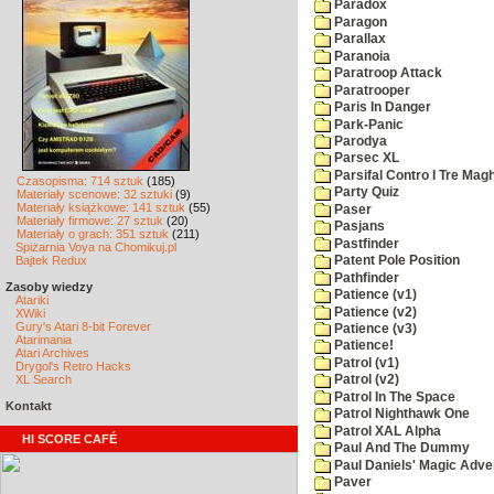
Paradox
Paragon
Parallax
Paranoia
Paratroop Attack
Paratrooper
Paris In Danger
Park-Panic
Parodya
Parsec XL
Parsifal Contro I Tre Magh
Czasopisma: 714 sztuk
(185)
Party Quiz
Materiały scenowe: 32 sztuki
(9)
Materiały książkowe: 141 sztuk
(55)
Paser
Materiały firmowe: 27 sztuk
(20)
Pasjans
Materiały o grach: 351 sztuk
(211)
Pastfinder
Spiżarnia Voya na Chomikuj.pl
Bajtek Redux
Patent Pole Position
Pathfinder
Zasoby wiedzy
Patience (v1)
Atariki
Patience (v2)
XWiki
Gury's Atari 8-bit Forever
Patience (v3)
Atarimania
Patience!
Atari Archives
Patrol (v1)
Drygol's Retro Hacks
XL Search
Patrol (v2)
Patrol In The Space
Kontakt
Patrol Nighthawk One
Patrol XAL Alpha
HI SCORE CAFÉ
Paul And The Dummy
Paul Daniels' Magic Adve
Paver