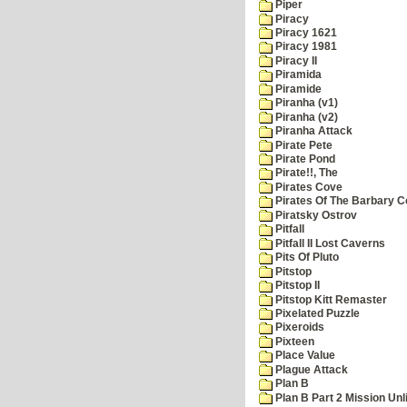
Piper
Piracy
Piracy 1621
Piracy 1981
Piracy II
Piramida
Piramide
Piranha (v1)
Piranha (v2)
Piranha Attack
Pirate Pete
Pirate Pond
Pirate!!, The
Pirates Cove
Pirates Of The Barbary C
Piratsky Ostrov
Pitfall
Pitfall II Lost Caverns
Pits Of Pluto
Pitstop
Pitstop II
Pitstop Kitt Remaster
Pixelated Puzzle
Pixeroids
Pixteen
Place Value
Plague Attack
Plan B
Plan B Part 2 Mission Unl