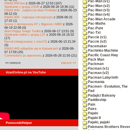
Pac-Man (v1)
KWAS #40 live
z 2026-06-27 12:53 (167)
Pac-Man (v2)
Spotkanie z grupą USSR
z 2026-06-26 19:36 (11)
KWAS #40 - zabierzcie Atari Portfolio!
z 2026-06-23
Pac-Man (v3)
08:12 (0)
Pac-Man (v4)
KWAS #40 - naprawa retrosprzętu
z 2026-06-21
Pac-Man Arcade
17:15 (1)
Pac-Maths
Sceny z demosceny #7 z Bigerem i MBR
z 2026-
06-19 22:08 (0)
Pac-Punt
Atari Floppy Image Toolkit
z 2026-06-17 13:51 (9)
Pac-Txt
Spotkanie online z grupą LST
z 2026-06-16 16:32
Paccie (v1)
(17)
Recoil zintegrowany z macOS
z 2026-06-13 21:34
Paccie (v2)
(5)
Pacemaker
KWAS #40 odbędzie się w Katowicach
z 2026-06-
Pachinko Machine
07 17:59 (25)
Pacific Coast Hwy
Commodore po atarowsku
z 2026-05-28 21:50 (21)
Pack Man
«« nowsze
starsze »»
Packman
Pacman (v1)
AtariOnline.pl na YouTube
Pacman (v2)
Pacman Labyrinth
Pacmania
Pacmen - Evolution, The
Pad
Padajici Balvany
Paddleship
Pain
Pairs
Pajaki
Pajaki II
Pajaki, pajaki
Pomocnik/Helper
Pakmans Brothers Reve