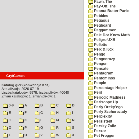
Pawn, The
Pay-Off, The
Peanut Butter Panic
Pebbles
Pegasus
Pegboard
Peggammon
Pele Dor Know Math
Peligro UXB
Pellotte
Pelx & Kox
Pengo
Pengocrazy
Pengon
Pensate
Pentagram
Gry/Games
Pentominos
People
Katalog gier (konwencja Kaz)
Percentage Helper
Aktualizacja: 2026-07-19
Liczba katalogów: 8878, liczba plików: 40040
Peril
Zmian katalogów: 1, zmian plików: 1
Periodic Madness
Periscope Up
0-9
A
B
C
D
Perly Orcky'ego
Perly Szeherezady
E
F
G
H
I
Perplexity
J
K
L
M
N
Persistent
Persky Zaliv
O
P
Q
R
S
Perxor
T
U
V
W
X
Pet Frogger