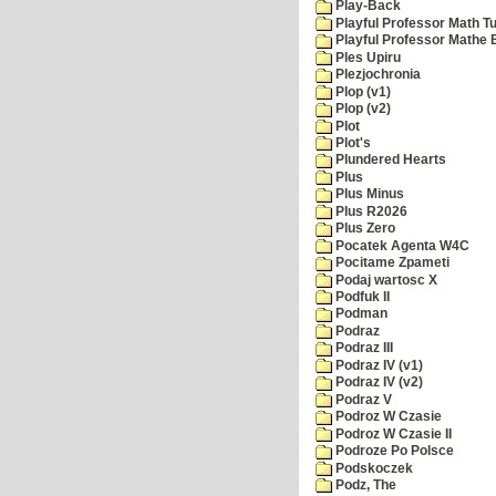
Play-Back
Playful Professor Math Tu
Playful Professor Mathe
Ples Upiru
Plezjochronia
Plop (v1)
Plop (v2)
Plot
Plot's
Plundered Hearts
Plus
Plus Minus
Plus R2026
Plus Zero
Pocatek Agenta W4C
Pocitame Zpameti
Podaj wartosc X
Podfuk II
Podman
Podraz
Podraz III
Podraz IV (v1)
Podraz IV (v2)
Podraz V
Podroz W Czasie
Podroz W Czasie II
Podroze Po Polsce
Podskoczek
Podz, The