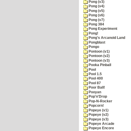
Pong (v3)
Pong (v4)
Pong (v5)
Pong (v6)
Pong (v7)
Pong 384
Pong Experiment
Pong!
Pong's Arcanoid Land
Pongblast
Pongo
Pontoon (v1)
Pontoon (v2)
Pontoon (v3)
Pooka Pinball
Pool
Pool 1.5
Pool 400
Pool 87
Poor Ball!
Pooyan
Pop'n'Drop
Pop-N-Rocker
Popcorn!
Popeye (v1)
Popeye (v2)
Popeye (v3)
Popeye Arcade
Popeye Encore