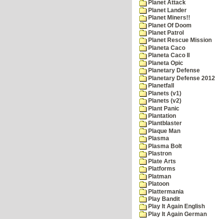
Planet Attack
Planet Lander
Planet Miners!!
Planet Of Doom
Planet Patrol
Planet Rescue Mission
Planeta Caco
Planeta Caco II
Planeta Opic
Planetary Defense
Planetary Defense 2012
Planetfall
Planets (v1)
Planets (v2)
Plant Panic
Plantation
Plantblaster
Plaque Man
Plasma
Plasma Bolt
Plastron
Plate Arts
Platforms
Platman
Platoon
Plattermania
Play Bandit
Play It Again English
Play It Again German