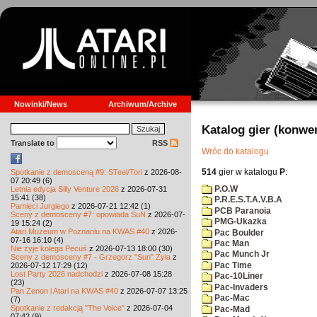
Nowinki/News
Archiwum/Archive
Katalog gier (konwe
Translate to
RSS
Wróc do katalogu
514
gier w katalogu
P
:
Spotkanie z demosceną #9: STeel/Tori
z 2026-08-
07 20:49 (6)
P.O.W
Letnia edycja Silly Venture 2026
z 2026-07-31
15:41 (38)
P.R.E.S.T.A.V.B.A
Pamięci Jurgiego
z 2026-07-21 12:42 (1)
PCB Paranoia
Sceny z demosceny #7: opowiada SuN
z 2026-07-
PMG-Ukazka
19 15:24 (2)
Atari Muzeum w Poznaniu na KWAS #40
z 2026-
Pac Boulder
07-16 16:10 (4)
Pac Man
Nie żyje kolega Pecuś
z 2026-07-13 18:00 (30)
Pac Munch Jr
Sceny z demosceny #7 - Grzegorz "Sun" Żyła
z
Pac Time
2026-07-12 17:29 (12)
Lost Party 2026 nadchodzi
z 2026-07-08 15:28
Pac-10Liner
(23)
Pac-Invaders
Pan Zenon i Atari na KWAS #40
z 2026-07-07 13:25
Pac-Mac
(7)
Spotkanie z redakcją "The Voice"
z 2026-07-04
Pac-Mad
07:42 (9)