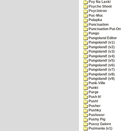
Psy Na Laski
Psycho Shoot
Psyclotron
Puc-Muc
Pulapka
Punctuation
Punctuation Put-On
Pungo
Pungoland Editor
Pungoland! (v1)
Pungoland! (v2)
Pungoland! (v3)
Pungoland! (v4)
Pungoland! (v5)
Pungoland! (v6)
Pungoland! (v7)
Pungoland! (v8)
Pungoland! (v9)
Punk-Ville
Punkt
Purge
Push It!
Push!
Pusher
Pushky
Pushover
Pushy Pig
Pussy Galore
Puzmania (v1)