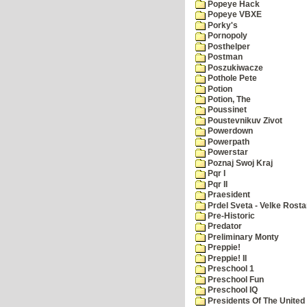
Popeye Hack
Popeye VBXE
Porky's
Pornopoly
Posthelper
Postman
Poszukiwacze
Pothole Pete
Potion
Potion, The
Poussinet
Poustevnikuv Zivot
Powerdown
Powerpath
Powerstar
Poznaj Swoj Kraj
Pqr I
Pqr II
Praesident
Prdel Sveta - Velke Rost
Pre-Historic
Predator
Preliminary Monty
Preppie!
Preppie! II
Preschool 1
Preschool Fun
Preschool IQ
Presidents Of The United