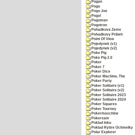
Pogan
Pogo
Pogo Joe
Pogo!
Pogoman
Pogotron
Pohadkova Zeme
Pohadkovy Pribeh
Point Of View
Pojedynek (v1)
Pojedynek (v2)
Poke Pig
Poke Pig 2.0
Poker
Poker 7
Poker Dice
Poker Machine, The
Poker Party
Poker Solitaire (v1)
Poker Solitaire (v2)
Poker Solitaire 2023
Poker Solitaire 2024
Poker Squares
Poker Tourney
Pokermaschine
Pokersam
Poklad Inku
Poklad Rytire Ochmelky
Polar Explorer