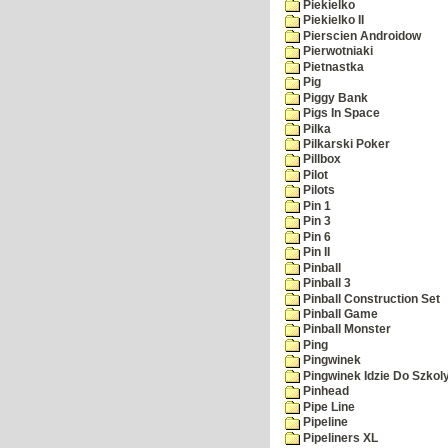
Piekielko
Piekielko II
Pierscien Androidow
Pierwotniaki
Pietnastka
Pig
Piggy Bank
Pigs In Space
Pilka
Pilkarski Poker
Pillbox
Pilot
Pilots
Pin 1
Pin 3
Pin 6
Pin II
Pinball
Pinball 3
Pinball Construction Set
Pinball Game
Pinball Monster
Ping
Pingwinek
Pingwinek Idzie Do Szkol
Pinhead
Pipe Line
Pipeline
Pipeliners XL