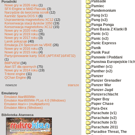
Palisade
Poradniki
Nowe gry w 2026 roku
(1)
Pamiec
SFX-Engine w MAD Pascalu
(3)
Pandemonium
Narzędzie do tworzenia scrolli
(12)
Pang (v1)
Kartridż Sparta DOS X
(6)
Usprawnienia magnetofonu XC12
(12)
Pang (v2)
Konserwacja stacji dysków 1050
(19)
Panga Ponga
Konserwacja magnetofonu XC12
(15)
Pani Basia Z Klatki B
Nowe gry w 2020 roku
(2)
Panic (v1)
Nowe gry w 2019 roku
(35)
Nowe gry w 2017 roku
(3)
Panic (v2)
Larek pokazuje
(40)
Panic Express
Emulacja ZX Spectrum na VBXE
(26)
Panik
Nowe gry w 2016 roku
(7)
Nowe gry w 2015 roku
(4)
Panik Paul
Partycjonowanie karty SIDE (APT/FAT16/FAT32)
Panowie I Poddani
(1)
Panstwa Europejskie I Ich
BMPVIEW
(34)
Panther (v1)
Atari ST dla opornych
(75)
Nowe gry w 2014 roku
(19)
Panther (v2)
Tritone engine
(11)
Panzer
QChan Engine
(6)
Panzer Grenadier
nowsze
starsze
Panzer War
Panzer-Jagd
Emulatory
Panzerschlacht
Emulator Atari800Win
Paper Boy
Emulator Atari800Win PLus 4.0 (Windows)
Paper Chase
Emulator Atari++ (multiplatform)
Emulator Altirra (Windows)
Para-Dex
Parachute (v1)
Biblioteka Atarowca
Parachute (v2)
Parachute (v3)
Parachute 2011
Paradise Threat, The