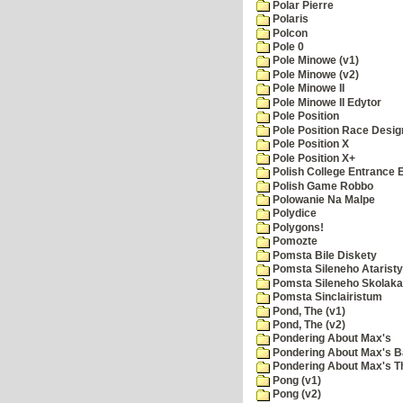
Polar Pierre
Polaris
Polcon
Pole 0
Pole Minowe (v1)
Pole Minowe (v2)
Pole Minowe II
Pole Minowe II Edytor
Pole Position
Pole Position Race Desig
Pole Position X
Pole Position X+
Polish College Entrance
Polish Game Robbo
Polowanie Na Malpe
Polydice
Polygons!
Pomozte
Pomsta Bile Diskety
Pomsta Sileneho Ataristy
Pomsta Sileneho Skolaka
Pomsta Sinclairistum
Pond, The (v1)
Pond, The (v2)
Pondering About Max's
Pondering About Max's B
Pondering About Max's 
Pong (v1)
Pong (v2)