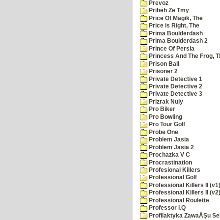
Prevoz
Pribeh Ze Tmy
Price Of Magik, The
Price is Right, The
Prima Boulderdash
Prima Boulderdash 2
Prince Of Persia
Princess And The Frog, T
Prison Ball
Prisoner 2
Private Detective 1
Private Detective 2
Private Detective 3
Prizrak Nuly
Pro Biker
Pro Bowling
Pro Tour Golf
Probe One
Problem Jasia
Problem Jasia 2
Prochazka V C
Procrastination
Profesional Killers
Professional Golf
Professional Killers II (v1
Professional Killers II (v2
Professional Roulette
Professor I.Q
Profilaktyka ZawaĂŞu Se