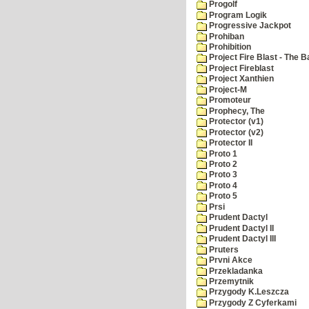
Progolf
Program Logik
Progressive Jackpot
Prohiban
Prohibition
Project Fire Blast - The B
Project Fireblast
Project Xanthien
Project-M
Promoteur
Prophecy, The
Protector (v1)
Protector (v2)
Protector II
Proto 1
Proto 2
Proto 3
Proto 4
Proto 5
Prsi
Prudent Dactyl
Prudent Dactyl II
Prudent Dactyl III
Pruters
Prvni Akce
Przekladanka
Przemytnik
Przygody K.Leszcza
Przygody Z Cyferkami