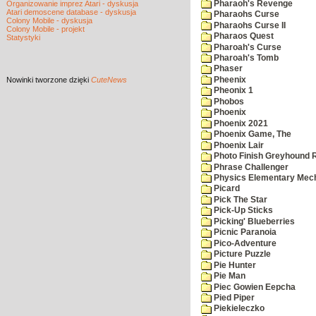
Pharaoh's Revenge
Organizowanie imprez Atari - dyskusja
Atari demoscene database - dyskusja
Pharaohs Curse
Colony Mobile - dyskusja
Pharaohs Curse II
Colony Mobile - projekt
Pharaos Quest
Statystyki
Pharoah's Curse
Pharoah's Tomb
Phaser
Pheenix
Nowinki
tworzone dzięki
CuteNews
Pheonix 1
Phobos
Phoenix
Phoenix 2021
Phoenix Game, The
Phoenix Lair
Photo Finish Greyhound 
Phrase Challenger
Physics Elementary Mec
Picard
Pick The Star
Pick-Up Sticks
Picking' Blueberries
Picnic Paranoia
Pico-Adventure
Picture Puzzle
Pie Hunter
Pie Man
Piec Gowien Eepcha
Pied Piper
Piekieleczko