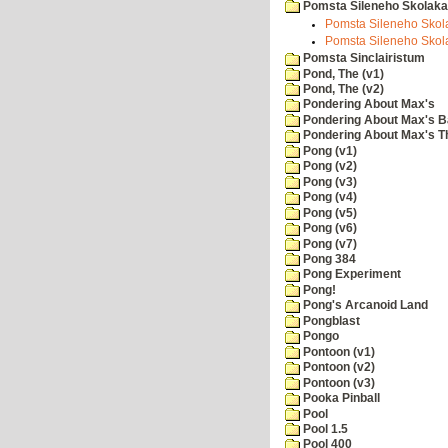
Pomsta Sileneho Skolaka
Pomsta Sileneho Skola
Pomsta Sileneho Skola
Pomsta Sinclairistum
Pond, The (v1)
Pond, The (v2)
Pondering About Max's
Pondering About Max's B
Pondering About Max's 
Pong (v1)
Pong (v2)
Pong (v3)
Pong (v4)
Pong (v5)
Pong (v6)
Pong (v7)
Pong 384
Pong Experiment
Pong!
Pong's Arcanoid Land
Pongblast
Pongo
Pontoon (v1)
Pontoon (v2)
Pontoon (v3)
Pooka Pinball
Pool
Pool 1.5
Pool 400