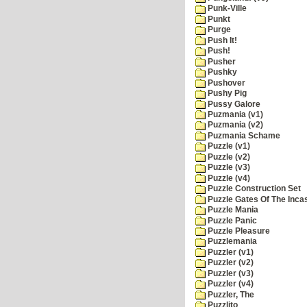
Punk-Ville
Punkt
Purge
Push It!
Push!
Pusher
Pushky
Pushover
Pushy Pig
Pussy Galore
Puzmania (v1)
Puzmania (v2)
Puzmania Schame
Puzzle (v1)
Puzzle (v2)
Puzzle (v3)
Puzzle (v4)
Puzzle Construction Set
Puzzle Gates Of The Inca
Puzzle Mania
Puzzle Panic
Puzzle Pleasure
Puzzlemania
Puzzler (v1)
Puzzler (v2)
Puzzler (v3)
Puzzler (v4)
Puzzler, The
Puzzlito