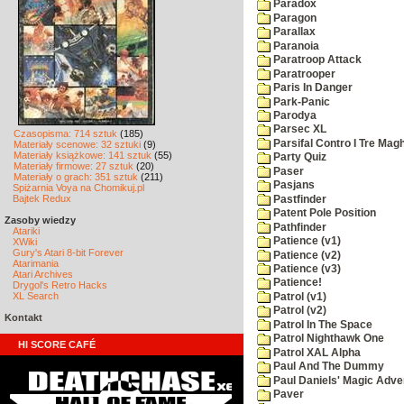
Paradox
Paragon
Parallax
Paranoia
Paratroop Attack
Paratrooper
Paris In Danger
Park-Panic
Parodya
Parsec XL
Czasopisma: 714 sztuk
(185)
Parsifal Contro I Tre Magh
Materiały scenowe: 32 sztuki
(9)
Materiały książkowe: 141 sztuk
(55)
Party Quiz
Materiały firmowe: 27 sztuk
(20)
Paser
Materiały o grach: 351 sztuk
(211)
Pasjans
Spiżarnia Voya na Chomikuj.pl
Bajtek Redux
Pastfinder
Patent Pole Position
Zasoby wiedzy
Pathfinder
Atariki
Patience (v1)
XWiki
Gury's Atari 8-bit Forever
Patience (v2)
Atarimania
Patience (v3)
Atari Archives
Patience!
Drygol's Retro Hacks
XL Search
Patrol (v1)
Patrol (v2)
Kontakt
Patrol In The Space
Patrol Nighthawk One
HI SCORE CAFÉ
Patrol XAL Alpha
Paul And The Dummy
Paul Daniels' Magic Adve
Paver