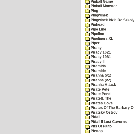
Pinball Game
Pinball Monster
Ping
Pingwinek
Pingwinek Idzie Do Szkol
Pinhead
Pipe Line
Pipeline
Pipeliners XL
Piper
Piracy
Piracy 1621
Piracy 1981
Piracy II
Piramida
Piramide
Piranha (v1)
Piranha (v2)
Piranha Attack
Pirate Pete
Pirate Pond
Pirate!!, The
Pirates Cove
Pirates Of The Barbary C
Piratsky Ostrov
Pitfall
Pitfall II Lost Caverns
Pits Of Pluto
Pitstop