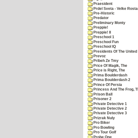
Praesident
Prdel Sveta - Velke Rost
Pre-Historic
Predator
Preliminary Monty
Preppie!
Preppie! II
Preschool 1
Preschool Fun
Preschool IQ
Presidents Of The United
Prevoz
Pribeh Ze Tmy
Price Of Magik, The
Price is Right, The
Prima Boulderdash
Prima Boulderdash 2
Prince Of Persia
Princess And The Frog, T
Prison Ball
Prisoner 2
Private Detective 1
Private Detective 2
Private Detective 3
Prizrak Nuly
Pro Biker
Pro Bowling
Pro Tour Golf
Probe One