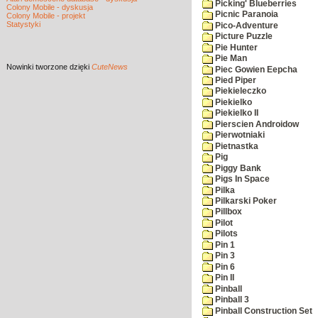
Picking' Blueberries
Colony Mobile - dyskusja
Picnic Paranoia
Colony Mobile - projekt
Statystyki
Pico-Adventure
Picture Puzzle
Pie Hunter
Pie Man
Nowinki
tworzone dzięki
CuteNews
Piec Gowien Eepcha
Pied Piper
Piekieleczko
Piekielko
Piekielko II
Pierscien Androidow
Pierwotniaki
Pietnastka
Pig
Piggy Bank
Pigs In Space
Pilka
Pilkarski Poker
Pillbox
Pilot
Pilots
Pin 1
Pin 3
Pin 6
Pin II
Pinball
Pinball 3
Pinball Construction Set