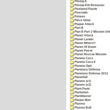
Pitstop II
Pitstop Kitt Remaster
Pixelated Puzzle
Pixeroids
Pixteen
Place Value
Plague Attack
Plan B
Plan B Part 2 Mission Unl
Planet Attack
Planet Lander
Planet Miners!!
Planet Of Doom
Planet Patrol
Planet Rescue Mission
Planeta Caco
Planeta Caco II
Planeta Opic
Planetary Defense
Planetary Defense 2012
Planetfall
Planets (v1)
Planets (v2)
Plant Panic
Plantation
Plantblaster
Plaque Man
Plasma
Plasma Bolt