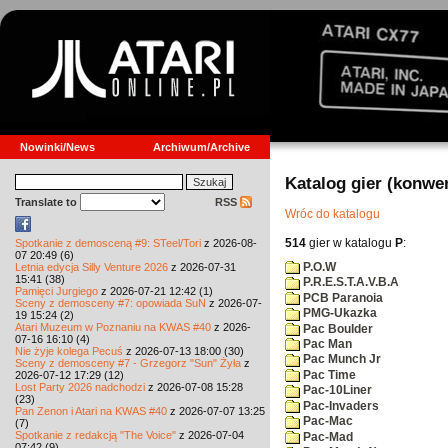
Nowinki/News
Archiwum/Archive
Katalog gier (konwe
Translate to
RSS
Wróc do katalogu
514
gier w katalogu
P
:
Spotkanie z demosceną #9: STeel/Tori
z 2026-08-
07 20:49 (6)
P.O.W
Letnia edycja Silly Venture 2026
z 2026-07-31
15:41 (38)
P.R.E.S.T.A.V.B.A
Pamięci Jurgiego
z 2026-07-21 12:42 (1)
PCB Paranoia
Sceny z demosceny #7: opowiada SuN
z 2026-07-
PMG-Ukazka
19 15:24 (2)
Atari Muzeum w Poznaniu na KWAS #40
z 2026-
Pac Boulder
07-16 16:10 (4)
Pac Man
Nie żyje kolega Pecuś
z 2026-07-13 18:00 (30)
Pac Munch Jr
Sceny z demosceny #7 - Grzegorz "Sun" Żyła
z
Pac Time
2026-07-12 17:29 (12)
Lost Party 2026 nadchodzi
z 2026-07-08 15:28
Pac-10Liner
(23)
Pac-Invaders
Pan Zenon i Atari na KWAS #40
z 2026-07-07 13:25
Pac-Mac
(7)
Spotkanie z redakcją "The Voice"
z 2026-07-04
Pac-Mad
07:42 (9)