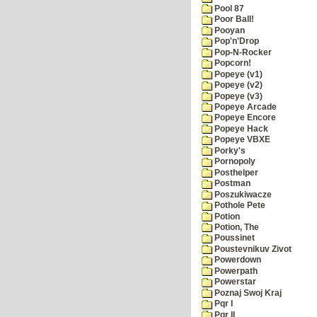
Pool 87
Poor Ball!
Pooyan
Pop'n'Drop
Pop-N-Rocker
Popcorn!
Popeye (v1)
Popeye (v2)
Popeye (v3)
Popeye Arcade
Popeye Encore
Popeye Hack
Popeye VBXE
Porky's
Pornopoly
Posthelper
Postman
Poszukiwacze
Pothole Pete
Potion
Potion, The
Poussinet
Poustevnikuv Zivot
Powerdown
Powerpath
Powerstar
Poznaj Swoj Kraj
Pqr I
Pqr II