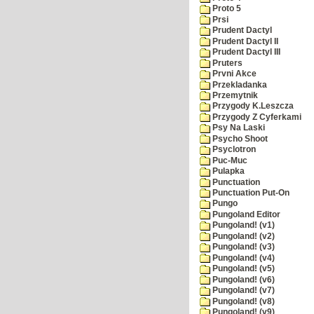
Proto 5
Prsi
Prudent Dactyl
Prudent Dactyl II
Prudent Dactyl III
Pruters
Prvni Akce
Przekladanka
Przemytnik
Przygody K.Leszcza
Przygody Z Cyferkami
Psy Na Laski
Psycho Shoot
Psyclotron
Puc-Muc
Pulapka
Punctuation
Punctuation Put-On
Pungo
Pungoland Editor
Pungoland! (v1)
Pungoland! (v2)
Pungoland! (v3)
Pungoland! (v4)
Pungoland! (v5)
Pungoland! (v6)
Pungoland! (v7)
Pungoland! (v8)
Pungoland! (v9)