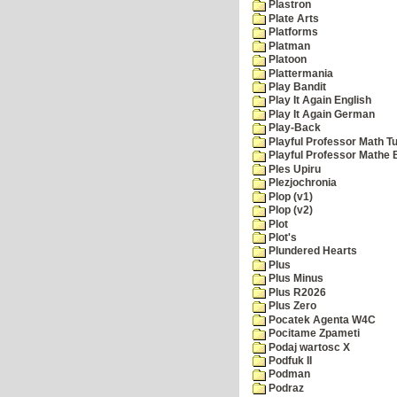
Plastron
Plate Arts
Platforms
Platman
Platoon
Plattermania
Play Bandit
Play It Again English
Play It Again German
Play-Back
Playful Professor Math Tu
Playful Professor Mathe
Ples Upiru
Plezjochronia
Plop (v1)
Plop (v2)
Plot
Plot's
Plundered Hearts
Plus
Plus Minus
Plus R2026
Plus Zero
Pocatek Agenta W4C
Pocitame Zpameti
Podaj wartosc X
Podfuk II
Podman
Podraz