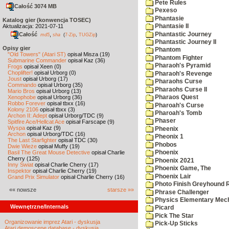
Pete Rules
Całość 3074 MB
Pexeso
Phantasie
Katalog gier (konwencja TOSEC)
Aktualizacja: 2021-07-11
Phantasie II
Phantastic Journey
Całość
,
md5
sha
(
7-Zip
,
TUGZip
)
Phantastic Journey II
Opisy gier
Phantom
"Old Towers" (Atari ST)
opisał Misza (19)
Phantom Fighter
Submarine Commander
opisał Kaz (36)
Pharaoh's Pyramid
Frogs
opisał Xeen (0)
Choplifter!
opisał Urborg (0)
Pharaoh's Revenge
Joust
opisał Urborg (17)
Pharaohs Curse
Commando
opisał Urborg (35)
Pharaohs Curse II
Mario Bros
opisał Urborg (13)
Xenophobe
opisał Urborg (36)
Pharaos Quest
Robbo Forever
opisał tbxx (16)
Pharoah's Curse
Kolony 2106
opisał tbxx (3)
Pharoah's Tomb
Archon II: Adept
opisał Urborg/TDC (9)
Phaser
Spitfire Ace/Hellcat Ace
opisał Farscape (9)
Wyspa
opisał Kaz (9)
Pheenix
Archon
opisał Urborg/TDC (16)
Pheonix 1
The Last Starfighter
opisał TDC (30)
Phobos
Dwie Wieże
opisał Muffy (19)
Basil The Great Mouse Detective
opisał Charlie
Phoenix
Cherry (125)
Phoenix 2021
Inny Świat
opisał Charlie Cherry (17)
Phoenix Game, The
Inspektor
opisał Charlie Cherry (19)
Phoenix Lair
Grand Prix Simulator
opisał Charlie Cherry (16)
Photo Finish Greyhound 
«« nowsze
starsze »»
Phrase Challenger
Physics Elementary Mec
Wewnętrzne/Internals
Picard
Pick The Star
Organizowanie imprez Atari - dyskusja
Pick-Up Sticks
Atari demoscene database - dyskusja