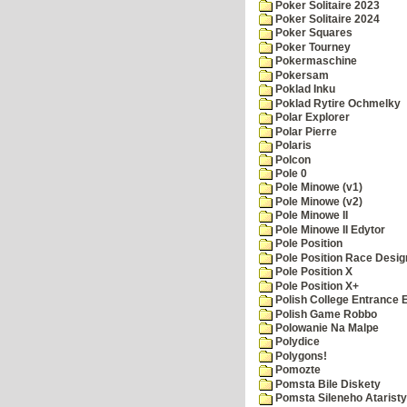
Poker Solitaire 2023
Poker Solitaire 2024
Poker Squares
Poker Tourney
Pokermaschine
Pokersam
Poklad Inku
Poklad Rytire Ochmelky
Polar Explorer
Polar Pierre
Polaris
Polcon
Pole 0
Pole Minowe (v1)
Pole Minowe (v2)
Pole Minowe II
Pole Minowe II Edytor
Pole Position
Pole Position Race Desig
Pole Position X
Pole Position X+
Polish College Entrance
Polish Game Robbo
Polowanie Na Malpe
Polydice
Polygons!
Pomozte
Pomsta Bile Diskety
Pomsta Sileneho Ataristy