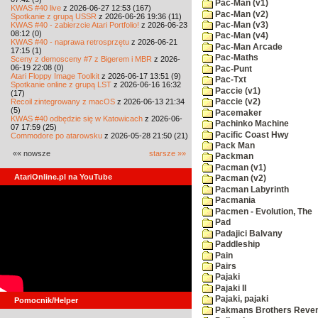
Pac-Man (v1)
KWAS #40 live
z 2026-06-27 12:53 (167)
Pac-Man (v2)
Spotkanie z grupą USSR
z 2026-06-26 19:36 (11)
KWAS #40 - zabierzcie Atari Portfolio!
z 2026-06-23
Pac-Man (v3)
08:12 (0)
Pac-Man (v4)
KWAS #40 - naprawa retrosprzętu
z 2026-06-21
Pac-Man Arcade
17:15 (1)
Pac-Maths
Sceny z demosceny #7 z Bigerem i MBR
z 2026-
06-19 22:08 (0)
Pac-Punt
Atari Floppy Image Toolkit
z 2026-06-17 13:51 (9)
Pac-Txt
Spotkanie online z grupą LST
z 2026-06-16 16:32
Paccie (v1)
(17)
Recoil zintegrowany z macOS
z 2026-06-13 21:34
Paccie (v2)
(5)
Pacemaker
KWAS #40 odbędzie się w Katowicach
z 2026-06-
Pachinko Machine
07 17:59 (25)
Pacific Coast Hwy
Commodore po atarowsku
z 2026-05-28 21:50 (21)
Pack Man
«« nowsze
starsze »»
Packman
Pacman (v1)
AtariOnline.pl na YouTube
Pacman (v2)
Pacman Labyrinth
Pacmania
Pacmen - Evolution, The
Pad
Padajici Balvany
Paddleship
Pain
Pairs
Pajaki
Pajaki II
Pajaki, pajaki
Pomocnik/Helper
Pakmans Brothers Reve