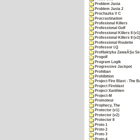
Problem Jasia
Problem Jasia 2
Prochazka V C
Procrastination
Profesional Killers
Professional Golf
Professional Killers II (v1
Professional Killers II (v2
Professional Roulette
Professor I.Q
Profilaktyka ZawaĂŞu Se
Progolf
Program Logik
Progressive Jackpot
Prohiban
Prohibition
Project Fire Blast - The B
Project Fireblast
Project Xanthien
Project-M
Promoteur
Prophecy, The
Protector (v1)
Protector (v2)
Protector II
Proto 1
Proto 2
Proto 3
Proto 4