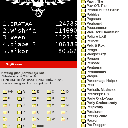
Pawn, The
Pay-Off, The
Peanut Butter Panic
Pebbles
Pegasus
Pegboard
Peggammon
Pele Dor Know Math
Peligro UXB
Pellotte
Pelx & Kox
Pengo
Pengocrazy
Pengon
Pensate
Gry/Games
Pentagram
Pentominos
Katalog gier (konwencja Kaz)
Aktualizacja: 2026-07-19
People
Liczba katalogów: 8878, liczba plików: 40040
Percentage Helper
Zmian katalogów: 1, zmian plików: 1
Peril
Periodic Madness
0-9
A
B
C
D
Periscope Up
E
F
G
H
I
Perly Orcky'ego
Perly Szeherezady
J
K
L
M
N
Perplexity
Persistent
O
P
Q
R
S
Persky Zaliv
T
U
V
W
X
Perxor
Pet Frogger
Y
Z
inne