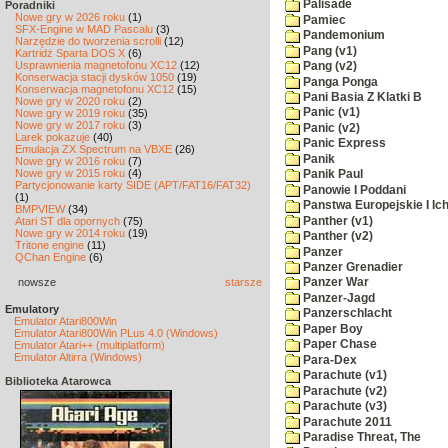
Palisade
Poradniki
Nowe gry w 2026 roku
(1)
Pamiec
SFX-Engine w MAD Pascalu
(3)
Pandemonium
Narzędzie do tworzenia scrolli
(12)
Pang (v1)
Kartridż Sparta DOS X
(6)
Usprawnienia magnetofonu XC12
(12)
Pang (v2)
Konserwacja stacji dysków 1050
(19)
Panga Ponga
Konserwacja magnetofonu XC12
(15)
Pani Basia Z Klatki B
Nowe gry w 2020 roku
(2)
Panic (v1)
Nowe gry w 2019 roku
(35)
Nowe gry w 2017 roku
(3)
Panic (v2)
Larek pokazuje
(40)
Panic Express
Emulacja ZX Spectrum na VBXE
(26)
Panik
Nowe gry w 2016 roku
(7)
Nowe gry w 2015 roku
(4)
Panik Paul
Partycjonowanie karty SIDE (APT/FAT16/FAT32)
Panowie I Poddani
(1)
Panstwa Europejskie I Ich
BMPVIEW
(34)
Panther (v1)
Atari ST dla opornych
(75)
Nowe gry w 2014 roku
(19)
Panther (v2)
Tritone engine
(11)
Panzer
QChan Engine
(6)
Panzer Grenadier
nowsze
starsze
Panzer War
Panzer-Jagd
Emulatory
Panzerschlacht
Emulator Atari800Win
Paper Boy
Emulator Atari800Win PLus 4.0 (Windows)
Paper Chase
Emulator Atari++ (multiplatform)
Emulator Altirra (Windows)
Para-Dex
Parachute (v1)
Biblioteka Atarowca
Parachute (v2)
Parachute (v3)
Parachute 2011
Paradise Threat, The