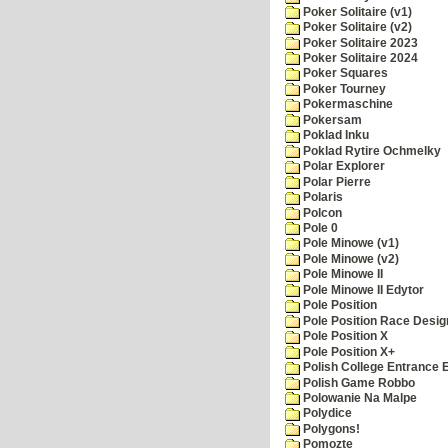
Poker Solitaire (v1)
Poker Solitaire (v2)
Poker Solitaire 2023
Poker Solitaire 2024
Poker Squares
Poker Tourney
Pokermaschine
Pokersam
Poklad Inku
Poklad Rytire Ochmelky
Polar Explorer
Polar Pierre
Polaris
Polcon
Pole 0
Pole Minowe (v1)
Pole Minowe (v2)
Pole Minowe II
Pole Minowe II Edytor
Pole Position
Pole Position Race Desig
Pole Position X
Pole Position X+
Polish College Entrance
Polish Game Robbo
Polowanie Na Malpe
Polydice
Polygons!
Pomozte