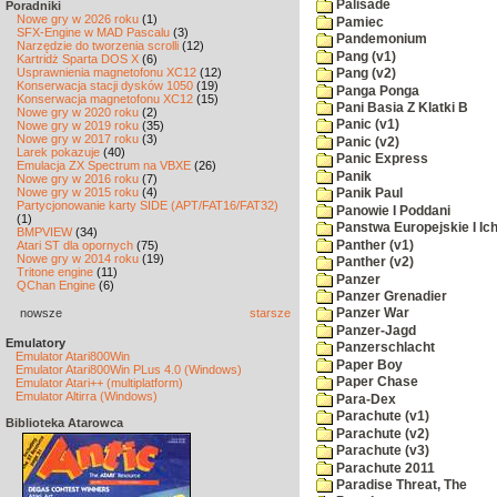
Palisade
Poradniki
Nowe gry w 2026 roku
(1)
Pamiec
SFX-Engine w MAD Pascalu
(3)
Pandemonium
Narzędzie do tworzenia scrolli
(12)
Pang (v1)
Kartridż Sparta DOS X
(6)
Usprawnienia magnetofonu XC12
(12)
Pang (v2)
Konserwacja stacji dysków 1050
(19)
Panga Ponga
Konserwacja magnetofonu XC12
(15)
Pani Basia Z Klatki B
Nowe gry w 2020 roku
(2)
Panic (v1)
Nowe gry w 2019 roku
(35)
Nowe gry w 2017 roku
(3)
Panic (v2)
Larek pokazuje
(40)
Panic Express
Emulacja ZX Spectrum na VBXE
(26)
Panik
Nowe gry w 2016 roku
(7)
Nowe gry w 2015 roku
(4)
Panik Paul
Partycjonowanie karty SIDE (APT/FAT16/FAT32)
Panowie I Poddani
(1)
Panstwa Europejskie I Ich
BMPVIEW
(34)
Panther (v1)
Atari ST dla opornych
(75)
Nowe gry w 2014 roku
(19)
Panther (v2)
Tritone engine
(11)
Panzer
QChan Engine
(6)
Panzer Grenadier
nowsze
starsze
Panzer War
Panzer-Jagd
Emulatory
Panzerschlacht
Emulator Atari800Win
Paper Boy
Emulator Atari800Win PLus 4.0 (Windows)
Paper Chase
Emulator Atari++ (multiplatform)
Emulator Altirra (Windows)
Para-Dex
Parachute (v1)
Biblioteka Atarowca
Parachute (v2)
Parachute (v3)
Parachute 2011
Paradise Threat, The