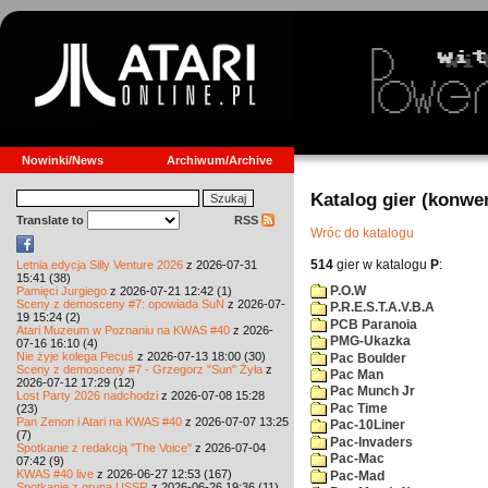
Nowinki/News
Archiwum/Archive
Katalog gier (konwe
Translate to
RSS
Wróc do katalogu
514
gier w katalogu
P
:
Letnia edycja Silly Venture 2026
z 2026-07-31
15:41 (38)
P.O.W
Pamięci Jurgiego
z 2026-07-21 12:42 (1)
Sceny z demosceny #7: opowiada SuN
z 2026-07-
P.R.E.S.T.A.V.B.A
19 15:24 (2)
PCB Paranoia
Atari Muzeum w Poznaniu na KWAS #40
z 2026-
PMG-Ukazka
07-16 16:10 (4)
Nie żyje kolega Pecuś
z 2026-07-13 18:00 (30)
Pac Boulder
Sceny z demosceny #7 - Grzegorz "Sun" Żyła
z
Pac Man
2026-07-12 17:29 (12)
Pac Munch Jr
Lost Party 2026 nadchodzi
z 2026-07-08 15:28
Pac Time
(23)
Pan Zenon i Atari na KWAS #40
z 2026-07-07 13:25
Pac-10Liner
(7)
Pac-Invaders
Spotkanie z redakcją "The Voice"
z 2026-07-04
Pac-Mac
07:42 (9)
KWAS #40 live
z 2026-06-27 12:53 (167)
Pac-Mad
Spotkanie z grupą USSR
z 2026-06-26 19:36 (11)