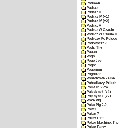
Podman
Podraz
Podraz III
Podraz IV (v1)
Podraz IV (v2)
Podraz V
Podroz W Czasie
Podroz W Czasie II
Podroze Po Polsce
Podskoczek
Podz, The
Pogan
Pogo
Pogo Joe
Pogo!
Pogoman
Pogotron
Pohadkova Zeme
Pohadkovy Pribeh
Point Of View
Pojedynek (v1)
Pojedynek (v2)
Poke Pig
Poke Pig 2.0
Poker
Poker 7
Poker Dice
Poker Machine, The
Poker Party