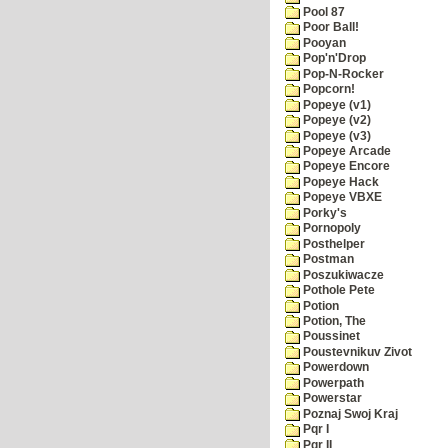
Pool 87
Poor Ball!
Pooyan
Pop'n'Drop
Pop-N-Rocker
Popcorn!
Popeye (v1)
Popeye (v2)
Popeye (v3)
Popeye Arcade
Popeye Encore
Popeye Hack
Popeye VBXE
Porky's
Pornopoly
Posthelper
Postman
Poszukiwacze
Pothole Pete
Potion
Potion, The
Poussinet
Poustevnikuv Zivot
Powerdown
Powerpath
Powerstar
Poznaj Swoj Kraj
Pqr I
Pqr II