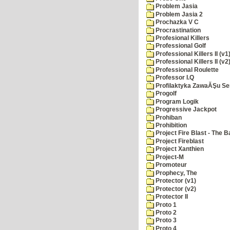
Problem Jasia
Problem Jasia 2
Prochazka V C
Procrastination
Profesional Killers
Professional Golf
Professional Killers II (v1
Professional Killers II (v2
Professional Roulette
Professor I.Q
Profilaktyka ZawaĂŞu Se
Progolf
Program Logik
Progressive Jackpot
Prohiban
Prohibition
Project Fire Blast - The B
Project Fireblast
Project Xanthien
Project-M
Promoteur
Prophecy, The
Protector (v1)
Protector (v2)
Protector II
Proto 1
Proto 2
Proto 3
Proto 4