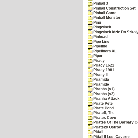
Pinball 3
Pinball Construction Set
Pinball Game
Pinball Monster
Ping
Pingwinek
Pingwinek Idzie Do Szkol
Pinhead
Pipe Line
Pipeline
Pipeliners XL
Piper
Piracy
Piracy 1621
Piracy 1981
Piracy II
Piramida
Piramide
Piranha (v1)
Piranha (v2)
Piranha Attack
Pirate Pete
Pirate Pond
Pirate!!, The
Pirates Cove
Pirates Of The Barbary C
Piratsky Ostrov
Pitfall
Pitfall II Lost Caverns