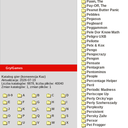
Pawn, The
Pay-Off, The
Peanut Butter Panic
Pebbles
Pegasus
Pegboard
Peggammon
Pele Dor Know Math
Peligro UXB
Pellotte
Pelx & Kox
Pengo
Pengocrazy
Pengon
Pensate
Pentagram
Gry/Games
Pentominos
People
Katalog gier (konwencja Kaz)
Aktualizacja: 2026-07-19
Percentage Helper
Liczba katalogów: 8878, liczba plików: 40040
Peril
Zmian katalogów: 1, zmian plików: 1
Periodic Madness
Periscope Up
0-9
A
B
C
D
Perly Orcky'ego
E
F
G
H
I
Perly Szeherezady
Perplexity
J
K
L
M
N
Persistent
O
P
Q
R
S
Persky Zaliv
Perxor
T
U
V
W
X
Pet Frogger