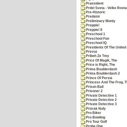
Praesident
Prdel Sveta - Velke Rost
Pre-Historic
Predator
Preliminary Monty
Preppie!
Preppie! II
Preschool 1
Preschool Fun
Preschool IQ
Presidents Of The United
Prevoz
Pribeh Ze Tmy
Price Of Magik, The
Price is Right, The
Prima Boulderdash
Prima Boulderdash 2
Prince Of Persia
Princess And The Frog, T
Prison Ball
Prisoner 2
Private Detective 1
Private Detective 2
Private Detective 3
Prizrak Nuly
Pro Biker
Pro Bowling
Pro Tour Golf
Probe One