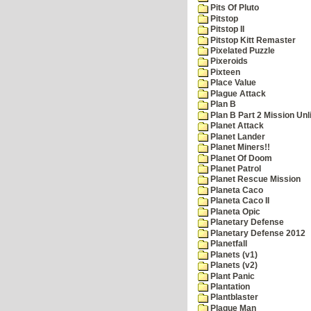
Pits Of Pluto
Pitstop
Pitstop II
Pitstop Kitt Remaster
Pixelated Puzzle
Pixeroids
Pixteen
Place Value
Plague Attack
Plan B
Plan B Part 2 Mission Unl
Planet Attack
Planet Lander
Planet Miners!!
Planet Of Doom
Planet Patrol
Planet Rescue Mission
Planeta Caco
Planeta Caco II
Planeta Opic
Planetary Defense
Planetary Defense 2012
Planetfall
Planets (v1)
Planets (v2)
Plant Panic
Plantation
Plantblaster
Plaque Man