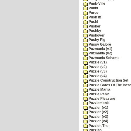
Punk-Ville
Punkt
Purge
Push It!
Push!
Pusher
Pushky
Pushover
Pushy Pig
Pussy Galore
Puzmania (v1)
Puzmania (v2)
Puzmania Schame
Puzzle (v1)
Puzzle (v2)
Puzzle (v3)
Puzzle (v4)
Puzzle Construction Set
Puzzle Gates Of The Inca
Puzzle Mania
Puzzle Panic
Puzzle Pleasure
Puzzlemania
Puzzler (v1)
Puzzler (v2)
Puzzler (v3)
Puzzler (v4)
Puzzler, The
Puzzlito