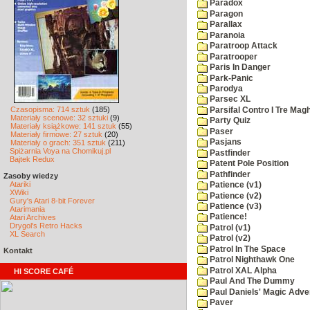
Paradox
Paragon
Parallax
Paranoia
Paratroop Attack
Paratrooper
Paris In Danger
Park-Panic
Parodya
Parsec XL
Czasopisma: 714 sztuk
(185)
Parsifal Contro I Tre Magh
Materiały scenowe: 32 sztuki
(9)
Party Quiz
Materiały książkowe: 141 sztuk
(55)
Paser
Materiały firmowe: 27 sztuk
(20)
Pasjans
Materiały o grach: 351 sztuk
(211)
Spiżarnia Voya na Chomikuj.pl
Pastfinder
Bajtek Redux
Patent Pole Position
Pathfinder
Zasoby wiedzy
Atariki
Patience (v1)
XWiki
Patience (v2)
Gury's Atari 8-bit Forever
Patience (v3)
Atarimania
Patience!
Atari Archives
Drygol's Retro Hacks
Patrol (v1)
XL Search
Patrol (v2)
Patrol In The Space
Kontakt
Patrol Nighthawk One
Patrol XAL Alpha
HI SCORE CAFÉ
Paul And The Dummy
Paul Daniels' Magic Adve
Paver