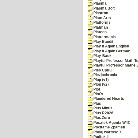
Plasma
Plasma Bolt
Plastron
Plate Arts
Platforms
Platman
Platoon
Plattermania
Play Bandit
Play It Again English
Play It Again German
Play-Back
Playful Professor Math Tu
Playful Professor Mathe
Ples Upiru
Plezjochronia
Plop (v1)
Plop (v2)
Plot
Plot's
Plundered Hearts
Plus
Plus Minus
Plus R2026
Plus Zero
Pocatek Agenta W4C
Pocitame Zpameti
Podaj wartosc X
Podfuk II