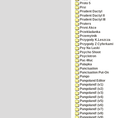
Proto 5
Prsi
Prudent Dactyl
Prudent Dactyl II
Prudent Dactyl III
Pruters
Prvni Akce
Przekladanka
Przemytnik
Przygody K.Leszcza
Przygody Z Cyferkami
Psy Na Laski
Psycho Shoot
Psyclotron
Puc-Muc
Pulapka
Punctuation
Punctuation Put-On
Pungo
Pungoland Editor
Pungoland! (v1)
Pungoland! (v2)
Pungoland! (v3)
Pungoland! (v4)
Pungoland! (v5)
Pungoland! (v6)
Pungoland! (v7)
Pungoland! (v8)
Pungoland! (v9)