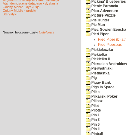
Picking' Blueberries
Atari demoscene database - dyskusja
Picnic Paranoia
Colony Mobile - dyskusja
Colony Mobile - projekt
Pico-Adventure
Statystyki
Picture Puzzle
Pie Hunter
Pie Man
Piec Gowien Eepcha
Nowinki
tworzone dzięki
CuteNews
Pied Piper
Pied Piper (b).atr
Pied Piper.bas
Piekieleczko
Piekielko
Piekielko II
Pierscien Androidow
Pierwotniaki
Pietnastka
Pig
Piggy Bank
Pigs In Space
Pilka
Pilkarski Poker
Pillbox
Pilot
Pilots
Pin 1
Pin 3
Pin 6
Pin II
Pinball