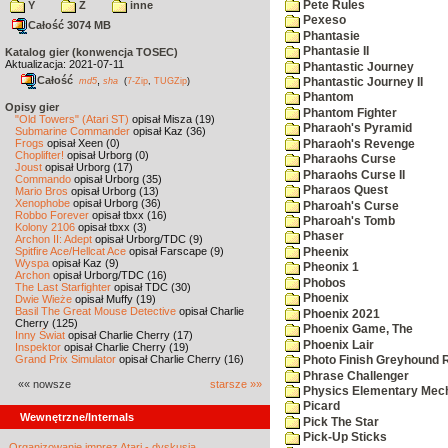
Pete Rules
Y
Z
inne
Pexeso
Całość 3074 MB
Phantasie
Phantasie II
Katalog gier (konwencja TOSEC)
Aktualizacja: 2021-07-11
Phantastic Journey
Całość
,
md5
sha
(
7-Zip
,
TUGZip
)
Phantastic Journey II
Phantom
Opisy gier
Phantom Fighter
"Old Towers" (Atari ST)
opisał Misza (19)
Pharaoh's Pyramid
Submarine Commander
opisał Kaz (36)
Frogs
opisał Xeen (0)
Pharaoh's Revenge
Choplifter!
opisał Urborg (0)
Pharaohs Curse
Joust
opisał Urborg (17)
Pharaohs Curse II
Commando
opisał Urborg (35)
Pharaos Quest
Mario Bros
opisał Urborg (13)
Xenophobe
opisał Urborg (36)
Pharoah's Curse
Robbo Forever
opisał tbxx (16)
Pharoah's Tomb
Kolony 2106
opisał tbxx (3)
Phaser
Archon II: Adept
opisał Urborg/TDC (9)
Spitfire Ace/Hellcat Ace
opisał Farscape (9)
Pheenix
Wyspa
opisał Kaz (9)
Pheonix 1
Archon
opisał Urborg/TDC (16)
Phobos
The Last Starfighter
opisał TDC (30)
Phoenix
Dwie Wieże
opisał Muffy (19)
Basil The Great Mouse Detective
opisał Charlie
Phoenix 2021
Cherry (125)
Phoenix Game, The
Inny Świat
opisał Charlie Cherry (17)
Phoenix Lair
Inspektor
opisał Charlie Cherry (19)
Grand Prix Simulator
opisał Charlie Cherry (16)
Photo Finish Greyhound 
Phrase Challenger
«« nowsze
starsze »»
Physics Elementary Mec
Picard
Wewnętrzne/Internals
Pick The Star
Pick-Up Sticks
Organizowanie imprez Atari - dyskusja