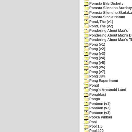
Pomsta Bile Diskety
Pomsta Sileneho Ataristy
Pomsta Sileneho Skolaka
Pomsta Sinclairistum
Pond, The (v1)
Pond, The (v2)
Pondering About Max's
Pondering About Max's B
Pondering About Max's 
Pong (v1)
Pong (v2)
Pong (v3)
Pong (v4)
Pong (v5)
Pong (v6)
Pong (v7)
Pong 384
Pong Experiment
Pong!
Pong's Arcanoid Land
Pongblast
Pongo
Pontoon (v1)
Pontoon (v2)
Pontoon (v3)
Pooka Pinball
Pool
Pool 1.5
Pool 400