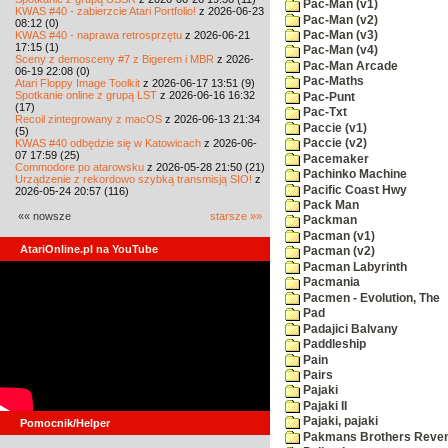
Pac-Man (v1)
KWAS #40 - zabierzcie Atari Portfolio!
z 2026-06-23
Pac-Man (v2)
08:12 (0)
KWAS #40 - naprawa retrosprzętu
z 2026-06-21
Pac-Man (v3)
17:15 (1)
Pac-Man (v4)
Sceny z demosceny #7 z Bigerem i MBR
z 2026-
Pac-Man Arcade
06-19 22:08 (0)
Pac-Maths
Atari Floppy Image Toolkit
z 2026-06-17 13:51 (9)
Spotkanie online z grupą LST
z 2026-06-16 16:32
Pac-Punt
(17)
Pac-Txt
Recoil zintegrowany z macOS
z 2026-06-13 21:34
Paccie (v1)
(5)
KWAS #40 odbędzie się w Katowicach
z 2026-06-
Paccie (v2)
07 17:59 (25)
Pacemaker
Commodore po atarowsku
z 2026-05-28 21:50 (21)
Pachinko Machine
Urządzenie z rekordowo szybką transmisją SIO!
z
Pacific Coast Hwy
2026-05-24 20:57 (116)
Pack Man
«« nowsze
starsze »»
Packman
Pacman (v1)
AtariOnline.pl na YouTube
Pacman (v2)
Pacman Labyrinth
Pacmania
Pacmen - Evolution, The
Pad
Padajici Balvany
Paddleship
Pain
Pairs
Pajaki
Pajaki II
Pajaki, pajaki
Pomocnik/Helper
Pakmans Brothers Reve