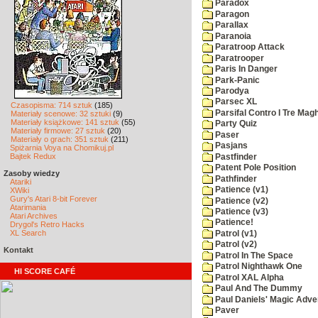
Paradox
Paragon
Parallax
Paranoia
Paratroop Attack
Paratrooper
Paris In Danger
Park-Panic
Parodya
Parsec XL
Czasopisma: 714 sztuk
(185)
Parsifal Contro I Tre Magh
Materiały scenowe: 32 sztuki
(9)
Materiały książkowe: 141 sztuk
(55)
Party Quiz
Materiały firmowe: 27 sztuk
(20)
Paser
Materiały o grach: 351 sztuk
(211)
Pasjans
Spiżarnia Voya na Chomikuj.pl
Bajtek Redux
Pastfinder
Patent Pole Position
Zasoby wiedzy
Pathfinder
Atariki
Patience (v1)
XWiki
Gury's Atari 8-bit Forever
Patience (v2)
Atarimania
Patience (v3)
Atari Archives
Patience!
Drygol's Retro Hacks
XL Search
Patrol (v1)
Patrol (v2)
Kontakt
Patrol In The Space
Patrol Nighthawk One
HI SCORE CAFÉ
Patrol XAL Alpha
Paul And The Dummy
Paul Daniels' Magic Adve
Paver