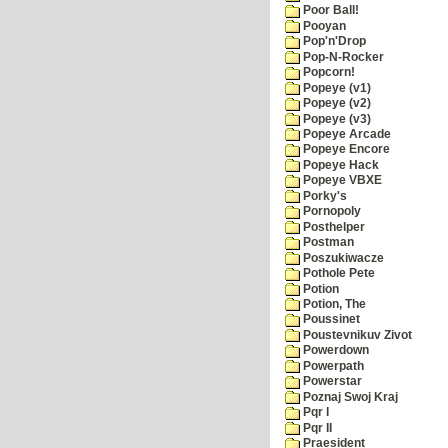
Poor Ball!
Pooyan
Pop'n'Drop
Pop-N-Rocker
Popcorn!
Popeye (v1)
Popeye (v2)
Popeye (v3)
Popeye Arcade
Popeye Encore
Popeye Hack
Popeye VBXE
Porky's
Pornopoly
Posthelper
Postman
Poszukiwacze
Pothole Pete
Potion
Potion, The
Poussinet
Poustevnikuv Zivot
Powerdown
Powerpath
Powerstar
Poznaj Swoj Kraj
Pqr I
Pqr II
Praesident