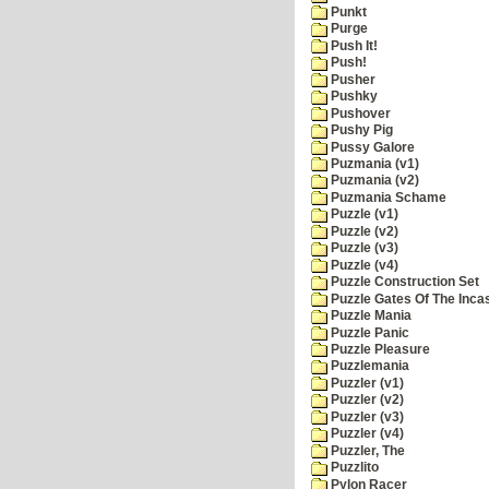
Punkt
Purge
Push It!
Push!
Pusher
Pushky
Pushover
Pushy Pig
Pussy Galore
Puzmania (v1)
Puzmania (v2)
Puzmania Schame
Puzzle (v1)
Puzzle (v2)
Puzzle (v3)
Puzzle (v4)
Puzzle Construction Set
Puzzle Gates Of The Inca
Puzzle Mania
Puzzle Panic
Puzzle Pleasure
Puzzlemania
Puzzler (v1)
Puzzler (v2)
Puzzler (v3)
Puzzler (v4)
Puzzler, The
Puzzlito
Pylon Racer