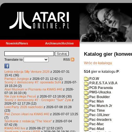
Nowinki/News
Archiwum/Archive
Katalog gier (konwe
Translate to
RSS
Wróc do katalogu
514
gier w katalogu
P
:
Letnia edycja Silly Venture 2026
z 2026-07-31
15:41 (36)
P.O.W
Pamięci Jurgiego
z 2026-07-21 12:42 (1)
Sceny z demosceny #7: opowiada SuN
z 2026-07-
P.R.E.S.T.A.V.B.A
19 15:24 (2)
PCB Paranoia
Atari Muzeum w Poznaniu na KWAS #40
z 2026-
PMG-Ukazka
07-16 16:10 (4)
Nie żyje kolega Pecuś
z 2026-07-13 18:00 (30)
Pac Boulder
Sceny z demosceny #7 - Grzegorz "Sun" Żyła
z
Pac Man
2026-07-12 17:29 (12)
Pac Munch Jr
Lost Party 2026 nadchodzi
z 2026-07-08 15:28
Pac Time
(23)
Pan Zenon i Atari na KWAS #40
z 2026-07-07 13:25
Pac-10Liner
(7)
Pac-Invaders
Spotkanie z redakcją "The Voice"
z 2026-07-04
Pac-Mac
07:42 (9)
KWAS #40 live
z 2026-06-27 12:53 (167)
Pac-Mad
Spotkanie z grupą USSR
z 2026-06-26 19:36 (11)