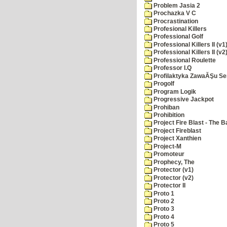
Problem Jasia 2
Prochazka V C
Procrastination
Profesional Killers
Professional Golf
Professional Killers II (v1
Professional Killers II (v2
Professional Roulette
Professor I.Q
Profilaktyka ZawaĂŞu Se
Progolf
Program Logik
Progressive Jackpot
Prohiban
Prohibition
Project Fire Blast - The B
Project Fireblast
Project Xanthien
Project-M
Promoteur
Prophecy, The
Protector (v1)
Protector (v2)
Protector II
Proto 1
Proto 2
Proto 3
Proto 4
Proto 5