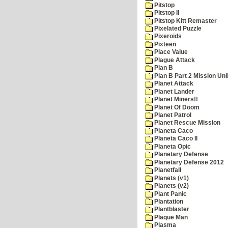
Pitstop
Pitstop II
Pitstop Kitt Remaster
Pixelated Puzzle
Pixeroids
Pixteen
Place Value
Plague Attack
Plan B
Plan B Part 2 Mission Unl
Planet Attack
Planet Lander
Planet Miners!!
Planet Of Doom
Planet Patrol
Planet Rescue Mission
Planeta Caco
Planeta Caco II
Planeta Opic
Planetary Defense
Planetary Defense 2012
Planetfall
Planets (v1)
Planets (v2)
Plant Panic
Plantation
Plantblaster
Plaque Man
Plasma