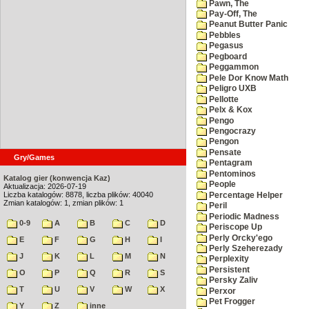
Pawn, The
Pay-Off, The
Peanut Butter Panic
Pebbles
Pegasus
Pegboard
Peggammon
Pele Dor Know Math
Peligro UXB
Pellotte
Pelx & Kox
Pengo
Pengocrazy
Pengon
Pensate
Gry/Games
Pentagram
Pentominos
Katalog gier (konwencja Kaz)
People
Aktualizacja: 2026-07-19
Liczba katalogów: 8878, liczba plików: 40040
Percentage Helper
Zmian katalogów: 1, zmian plików: 1
Peril
Periodic Madness
0-9
A
B
C
D
Periscope Up
Perly Orcky'ego
E
F
G
H
I
Perly Szeherezady
J
K
L
M
N
Perplexity
Persistent
O
P
Q
R
S
Persky Zaliv
T
U
V
W
X
Perxor
Pet Frogger
Y
Z
inne