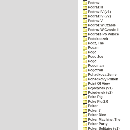
Podraz
Podraz III
Podraz IV (v1)
Podraz IV (v2)
Podraz V
Podroz W Czasie
Podroz W Czasie II
Podroze Po Polsce
Podskoczek
Podz, The
Pogan
Pogo
Pogo Joe
Pogo!
Pogoman
Pogotron
Pohadkova Zeme
Pohadkovy Pribeh
Point Of View
Pojedynek (v1)
Pojedynek (v2)
Poke Pig
Poke Pig 2.0
Poker
Poker 7
Poker Dice
Poker Machine, The
Poker Party
Poker Solitaire (v1)