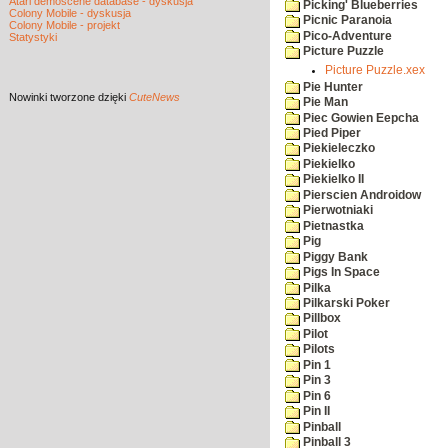
Atari demoscene database - dyskusja
Picking' Blueberries
Colony Mobile - dyskusja
Picnic Paranoia
Colony Mobile - projekt
Pico-Adventure
Statystyki
Picture Puzzle
Picture Puzzle.xex
Pie Hunter
Nowinki
tworzone dzięki
CuteNews
Pie Man
Piec Gowien Eepcha
Pied Piper
Piekieleczko
Piekielko
Piekielko II
Pierscien Androidow
Pierwotniaki
Pietnastka
Pig
Piggy Bank
Pigs In Space
Pilka
Pilkarski Poker
Pillbox
Pilot
Pilots
Pin 1
Pin 3
Pin 6
Pin II
Pinball
Pinball 3