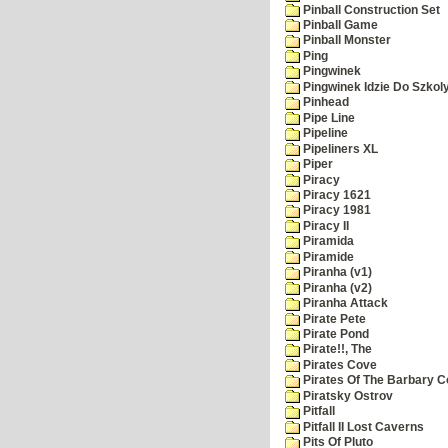
Pinball Construction Set
Pinball Game
Pinball Monster
Ping
Pingwinek
Pingwinek Idzie Do Szkol
Pinhead
Pipe Line
Pipeline
Pipeliners XL
Piper
Piracy
Piracy 1621
Piracy 1981
Piracy II
Piramida
Piramide
Piranha (v1)
Piranha (v2)
Piranha Attack
Pirate Pete
Pirate Pond
Pirate!!, The
Pirates Cove
Pirates Of The Barbary C
Piratsky Ostrov
Pitfall
Pitfall II Lost Caverns
Pits Of Pluto