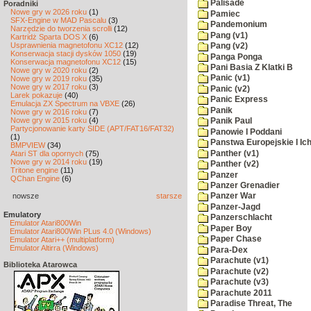
Palisade
Poradniki
Nowe gry w 2026 roku
(1)
Pamiec
SFX-Engine w MAD Pascalu
(3)
Pandemonium
Narzędzie do tworzenia scrolli
(12)
Pang (v1)
Kartridż Sparta DOS X
(6)
Usprawnienia magnetofonu XC12
(12)
Pang (v2)
Konserwacja stacji dysków 1050
(19)
Panga Ponga
Konserwacja magnetofonu XC12
(15)
Pani Basia Z Klatki B
Nowe gry w 2020 roku
(2)
Panic (v1)
Nowe gry w 2019 roku
(35)
Nowe gry w 2017 roku
(3)
Panic (v2)
Larek pokazuje
(40)
Panic Express
Emulacja ZX Spectrum na VBXE
(26)
Panik
Nowe gry w 2016 roku
(7)
Nowe gry w 2015 roku
(4)
Panik Paul
Partycjonowanie karty SIDE (APT/FAT16/FAT32)
Panowie I Poddani
(1)
Panstwa Europejskie I Ich
BMPVIEW
(34)
Panther (v1)
Atari ST dla opornych
(75)
Nowe gry w 2014 roku
(19)
Panther (v2)
Tritone engine
(11)
Panzer
QChan Engine
(6)
Panzer Grenadier
nowsze
starsze
Panzer War
Panzer-Jagd
Emulatory
Panzerschlacht
Emulator Atari800Win
Paper Boy
Emulator Atari800Win PLus 4.0 (Windows)
Paper Chase
Emulator Atari++ (multiplatform)
Emulator Altirra (Windows)
Para-Dex
Parachute (v1)
Biblioteka Atarowca
Parachute (v2)
Parachute (v3)
Parachute 2011
Paradise Threat, The