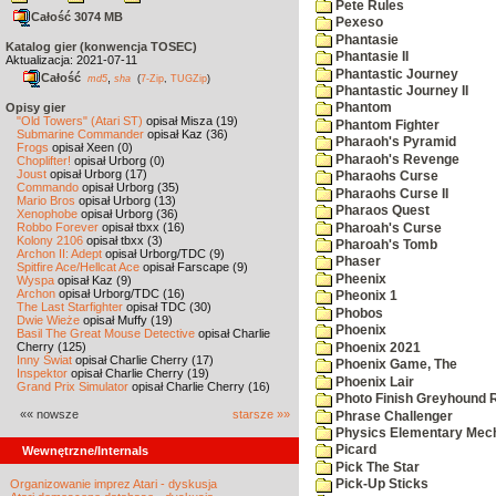
Pete Rules
Całość 3074 MB
Pexeso
Phantasie
Katalog gier (konwencja TOSEC)
Phantasie II
Aktualizacja: 2021-07-11
Phantastic Journey
Całość
,
md5
sha
(
7-Zip
,
TUGZip
)
Phantastic Journey II
Opisy gier
Phantom
"Old Towers" (Atari ST)
opisał Misza (19)
Phantom Fighter
Submarine Commander
opisał Kaz (36)
Pharaoh's Pyramid
Frogs
opisał Xeen (0)
Pharaoh's Revenge
Choplifter!
opisał Urborg (0)
Joust
opisał Urborg (17)
Pharaohs Curse
Commando
opisał Urborg (35)
Pharaohs Curse II
Mario Bros
opisał Urborg (13)
Pharaos Quest
Xenophobe
opisał Urborg (36)
Robbo Forever
opisał tbxx (16)
Pharoah's Curse
Kolony 2106
opisał tbxx (3)
Pharoah's Tomb
Archon II: Adept
opisał Urborg/TDC (9)
Phaser
Spitfire Ace/Hellcat Ace
opisał Farscape (9)
Pheenix
Wyspa
opisał Kaz (9)
Archon
opisał Urborg/TDC (16)
Pheonix 1
The Last Starfighter
opisał TDC (30)
Phobos
Dwie Wieże
opisał Muffy (19)
Phoenix
Basil The Great Mouse Detective
opisał Charlie
Cherry (125)
Phoenix 2021
Inny Świat
opisał Charlie Cherry (17)
Phoenix Game, The
Inspektor
opisał Charlie Cherry (19)
Phoenix Lair
Grand Prix Simulator
opisał Charlie Cherry (16)
Photo Finish Greyhound 
«« nowsze
starsze »»
Phrase Challenger
Physics Elementary Mec
Picard
Wewnętrzne/Internals
Pick The Star
Organizowanie imprez Atari - dyskusja
Pick-Up Sticks