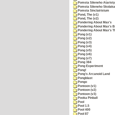
Pomsta Sileneho Ataristy
Pomsta Sileneho Skolaka
Pomsta Sinclairistum
Pond, The (v1)
Pond, The (v2)
Pondering About Max's
Pondering About Max's B
Pondering About Max's 
Pong (v1)
Pong (v2)
Pong (v3)
Pong (v4)
Pong (v5)
Pong (v6)
Pong (v7)
Pong 384
Pong Experiment
Pong!
Pong's Arcanoid Land
Pongblast
Pongo
Pontoon (v1)
Pontoon (v2)
Pontoon (v3)
Pooka Pinball
Pool
Pool 1.5
Pool 400
Pool 87