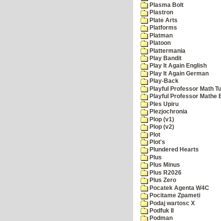
Plasma Bolt
Plastron
Plate Arts
Platforms
Platman
Platoon
Plattermania
Play Bandit
Play It Again English
Play It Again German
Play-Back
Playful Professor Math Tu
Playful Professor Mathe
Ples Upiru
Plezjochronia
Plop (v1)
Plop (v2)
Plot
Plot's
Plundered Hearts
Plus
Plus Minus
Plus R2026
Plus Zero
Pocatek Agenta W4C
Pocitame Zpameti
Podaj wartosc X
Podfuk II
Podman