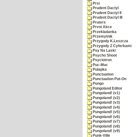
Prsi
Prudent Dactyl
Prudent Dactyl II
Prudent Dactyl III
Pruters
Prvni Akce
Przekladanka
Przemytnik
Przygody K.Leszcza
Przygody Z Cyferkami
Psy Na Laski
Psycho Shoot
Psyclotron
Puc-Muc
Pulapka
Punctuation
Punctuation Put-On
Pungo
Pungoland Editor
Pungoland! (v1)
Pungoland! (v2)
Pungoland! (v3)
Pungoland! (v4)
Pungoland! (v5)
Pungoland! (v6)
Pungoland! (v7)
Pungoland! (v8)
Pungoland! (v9)
Punk-Ville