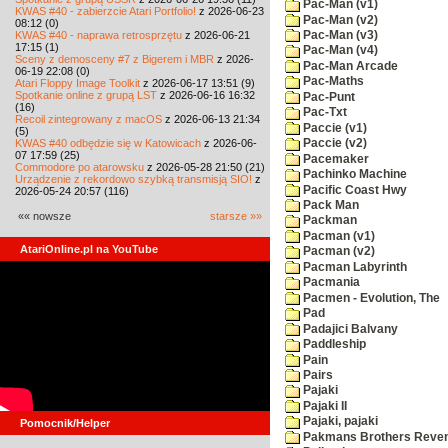
Pac-Man (v1)
KWAS #40 - zabierzcie Atari Portfolio!
z 2026-06-23
Pac-Man (v2)
08:12 (0)
KWAS #40 - naprawa retrosprzętu
z 2026-06-21
Pac-Man (v3)
17:15 (1)
Pac-Man (v4)
Sceny z demosceny #7 z Bigerem i MBR
z 2026-
Pac-Man Arcade
06-19 22:08 (0)
Pac-Maths
Atari Floppy Image Toolkit
z 2026-06-17 13:51 (9)
Spotkanie online z grupą LST
z 2026-06-16 16:32
Pac-Punt
(16)
Pac-Txt
Recoil zintegrowany z macOS
z 2026-06-13 21:34
Paccie (v1)
(5)
KWAS #40 odbędzie się w Katowicach
z 2026-06-
Paccie (v2)
07 17:59 (25)
Pacemaker
Commodore po atarowsku
z 2026-05-28 21:50 (21)
Pachinko Machine
Urządzenie z rekordowo szybką transmisją SIO!
z
Pacific Coast Hwy
2026-05-24 20:57 (116)
Pack Man
«« nowsze
starsze »»
Packman
Pacman (v1)
AtariOnline.pl na YouTube
Pacman (v2)
Pacman Labyrinth
Pacmania
Pacmen - Evolution, The
Pad
Padajici Balvany
Paddleship
Pain
Pairs
Pajaki
Pajaki II
Pajaki, pajaki
Pomocnik/Helper
Pakmans Brothers Reve