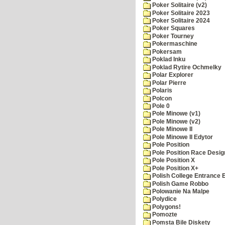
Poker Solitaire (v2)
Poker Solitaire 2023
Poker Solitaire 2024
Poker Squares
Poker Tourney
Pokermaschine
Pokersam
Poklad Inku
Poklad Rytire Ochmelky
Polar Explorer
Polar Pierre
Polaris
Polcon
Pole 0
Pole Minowe (v1)
Pole Minowe (v2)
Pole Minowe II
Pole Minowe II Edytor
Pole Position
Pole Position Race Desig
Pole Position X
Pole Position X+
Polish College Entrance
Polish Game Robbo
Polowanie Na Malpe
Polydice
Polygons!
Pomozte
Pomsta Bile Diskety