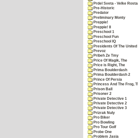
Prdel Sveta - Velke Rost
Pre-Historic
Predator
Preliminary Monty
Preppie!
Preppie! II
Preschool 1
Preschool Fun
Preschool IQ
Presidents Of The United
Prevoz
Pribeh Ze Tmy
Price Of Magik, The
Price is Right, The
Prima Boulderdash
Prima Boulderdash 2
Prince Of Persia
Princess And The Frog, T
Prison Ball
Prisoner 2
Private Detective 1
Private Detective 2
Private Detective 3
Prizrak Nuly
Pro Biker
Pro Bowling
Pro Tour Golf
Probe One
Problem Jasia