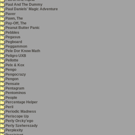
Paul And The Dummy
Paul Daniels' Magic Adventure
Paver
Pawn, The
Pay-Off, The
Peanut Butter Panic
Pebbles
Pegasus
Pegboard
Peggammon
Pele Dor Know Math
Peligro UXB
Pellotte
Pelx & Kox
Pengo
Pengocrazy
Pengon
Pensate
Pentagram
Pentominos
People
Percentage Helper
Peril
Periodic Madness
Periscope Up
Perly Orcky'ego
Perly Szeherezady
Perplexity
Persistent