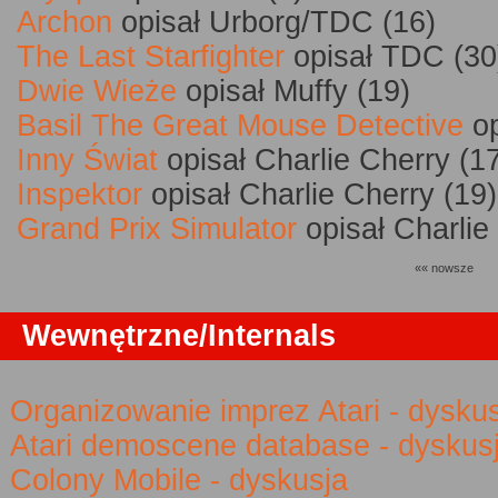
Archon
opisał Urborg/TDC (16)
The Last Starfighter
opisał TDC (30
Dwie Wieże
opisał Muffy (19)
Basil The Great Mouse Detective
op
Inny Świat
opisał Charlie Cherry (1
Inspektor
opisał Charlie Cherry (19)
Grand Prix Simulator
opisał Charlie
«« nowsze
Wewnętrzne/Internals
Organizowanie imprez Atari - dysku
Atari demoscene database - dyskus
Colony Mobile - dyskusja