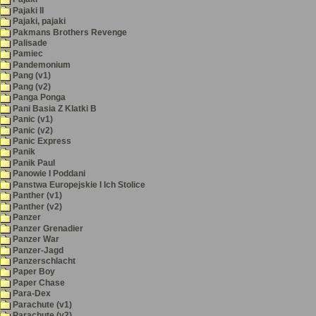
Pajaki II
Pajaki, pajaki
Pakmans Brothers Revenge
Palisade
Pamiec
Pandemonium
Pang (v1)
Pang (v2)
Panga Ponga
Pani Basia Z Klatki B
Panic (v1)
Panic (v2)
Panic Express
Panik
Panik Paul
Panowie I Poddani
Panstwa Europejskie I Ich Stolice
Panther (v1)
Panther (v2)
Panzer
Panzer Grenadier
Panzer War
Panzer-Jagd
Panzerschlacht
Paper Boy
Paper Chase
Para-Dex
Parachute (v1)
Parachute (v2)