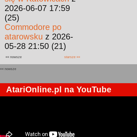
2026-06-07 17:59
(25)
Commodore po
atarowsku
z 2026-
05-28 21:50 (21)
«« nowsze
starsze »»
«« nowsze
AtariOnline.pl na YouTube