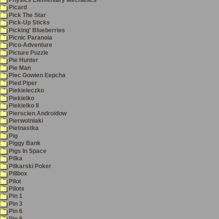
Picard
Pick The Star
Pick-Up Sticks
Picking' Blueberries
Picnic Paranoia
Pico-Adventure
Picture Puzzle
Pie Hunter
Pie Man
Piec Gowien Eepcha
Pied Piper
Piekieleczko
Piekielko
Piekielko II
Pierscien Androidow
Pierwotniaki
Pietnastka
Pig
Piggy Bank
Pigs In Space
Pilka
Pilkarski Poker
Pillbox
Pilot
Pilots
Pin 1
Pin 3
Pin 6
Pin II