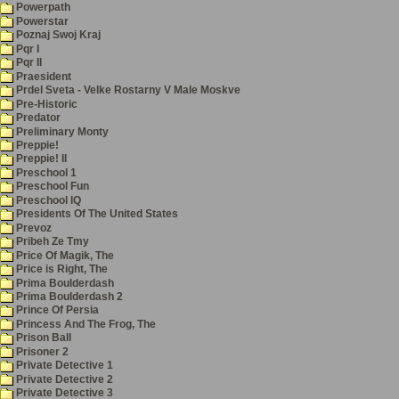
Powerpath
Powerstar
Poznaj Swoj Kraj
Pqr I
Pqr II
Praesident
Prdel Sveta - Velke Rostarny V Male Moskve
Pre-Historic
Predator
Preliminary Monty
Preppie!
Preppie! II
Preschool 1
Preschool Fun
Preschool IQ
Presidents Of The United States
Prevoz
Pribeh Ze Tmy
Price Of Magik, The
Price is Right, The
Prima Boulderdash
Prima Boulderdash 2
Prince Of Persia
Princess And The Frog, The
Prison Ball
Prisoner 2
Private Detective 1
Private Detective 2
Private Detective 3