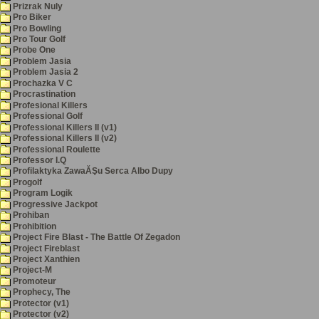
Prizrak Nuly
Pro Biker
Pro Bowling
Pro Tour Golf
Probe One
Problem Jasia
Problem Jasia 2
Prochazka V C
Procrastination
Profesional Killers
Professional Golf
Professional Killers II (v1)
Professional Killers II (v2)
Professional Roulette
Professor I.Q
Profilaktyka ZawaĂŞu Serca Albo Dupy
Progolf
Program Logik
Progressive Jackpot
Prohiban
Prohibition
Project Fire Blast - The Battle Of Zegadon
Project Fireblast
Project Xanthien
Project-M
Promoteur
Prophecy, The
Protector (v1)
Protector (v2)