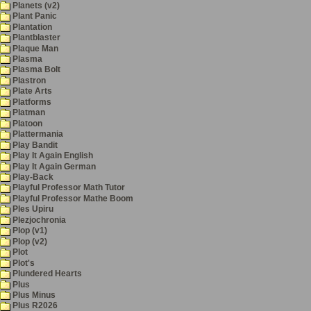
Planets (v2)
Plant Panic
Plantation
Plantblaster
Plaque Man
Plasma
Plasma Bolt
Plastron
Plate Arts
Platforms
Platman
Platoon
Plattermania
Play Bandit
Play It Again English
Play It Again German
Play-Back
Playful Professor Math Tutor
Playful Professor Mathe Boom
Ples Upiru
Plezjochronia
Plop (v1)
Plop (v2)
Plot
Plot's
Plundered Hearts
Plus
Plus Minus
Plus R2026