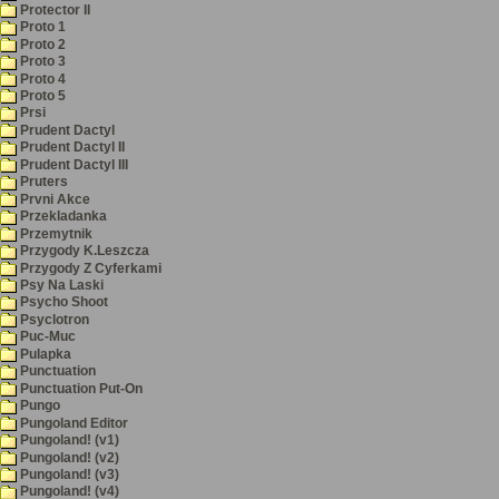
Protector II
Proto 1
Proto 2
Proto 3
Proto 4
Proto 5
Prsi
Prudent Dactyl
Prudent Dactyl II
Prudent Dactyl III
Pruters
Prvni Akce
Przekladanka
Przemytnik
Przygody K.Leszcza
Przygody Z Cyferkami
Psy Na Laski
Psycho Shoot
Psyclotron
Puc-Muc
Pulapka
Punctuation
Punctuation Put-On
Pungo
Pungoland Editor
Pungoland! (v1)
Pungoland! (v2)
Pungoland! (v3)
Pungoland! (v4)