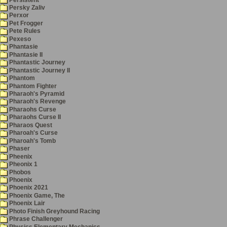
Persky Zaliv
Perxor
Pet Frogger
Pete Rules
Pexeso
Phantasie
Phantasie II
Phantastic Journey
Phantastic Journey II
Phantom
Phantom Fighter
Pharaoh's Pyramid
Pharaoh's Revenge
Pharaohs Curse
Pharaohs Curse II
Pharaos Quest
Pharoah's Curse
Pharoah's Tomb
Phaser
Pheenix
Pheonix 1
Phobos
Phoenix
Phoenix 2021
Phoenix Game, The
Phoenix Lair
Photo Finish Greyhound Racing
Phrase Challenger
Physics Elementary Mechanics