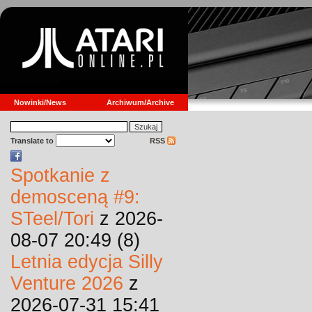
Nowinki/News
Archiwum/Archive
Translate to
RSS
Spotkanie z
demosceną #9:
STeel/Tori
z 2026-
08-07 20:49 (8)
Letnia edycja Silly
Venture 2026
z
2026-07-31 15:41