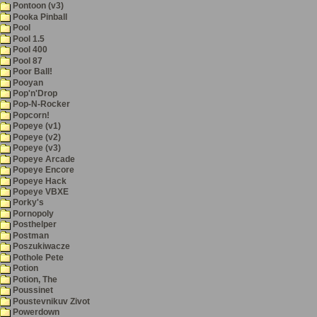
Pontoon (v3)
Pooka Pinball
Pool
Pool 1.5
Pool 400
Pool 87
Poor Ball!
Pooyan
Pop'n'Drop
Pop-N-Rocker
Popcorn!
Popeye (v1)
Popeye (v2)
Popeye (v3)
Popeye Arcade
Popeye Encore
Popeye Hack
Popeye VBXE
Porky's
Pornopoly
Posthelper
Postman
Poszukiwacze
Pothole Pete
Potion
Potion, The
Poussinet
Poustevnikuv Zivot
Powerdown