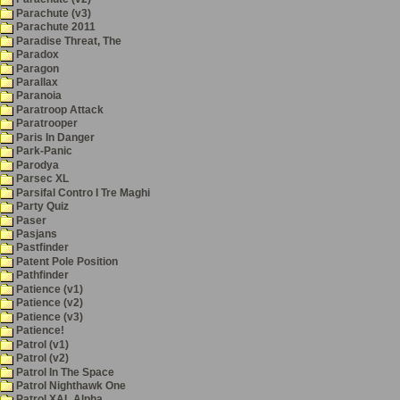
Parachute (v3)
Parachute 2011
Paradise Threat, The
Paradox
Paragon
Parallax
Paranoia
Paratroop Attack
Paratrooper
Paris In Danger
Park-Panic
Parodya
Parsec XL
Parsifal Contro I Tre Maghi
Party Quiz
Paser
Pasjans
Pastfinder
Patent Pole Position
Pathfinder
Patience (v1)
Patience (v2)
Patience (v3)
Patience!
Patrol (v1)
Patrol (v2)
Patrol In The Space
Patrol Nighthawk One
Patrol XAL Alpha