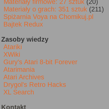
Materiały firmowe: 27 sztuk
(20)
Materiały o grach: 351 sztuk
(211)
Spiżarnia Voya na Chomikuj.pl
Bajtek Redux
Zasoby wiedzy
Atariki
XWiki
Gury's Atari 8-bit Forever
Atarimania
Atari Archives
Drygol's Retro Hacks
XL Search
Kontakt