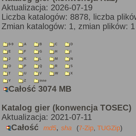
Aktualizacja: 2026-07-19
Liczba katalogów: 8878, liczba plik
Zmian katalogów: 1, zmian plików: 1
0-9
A
B
C
D
E
F
G
H
I
J
K
L
M
N
O
P
Q
R
S
T
U
V
W
X
Y
Z
inne
Całość 3074 MB
Katalog gier (konwencja TOSEC)
Aktualizacja: 2021-07-11
Całość
,
md5
sha
(
7-Zip
,
TUGZip
)