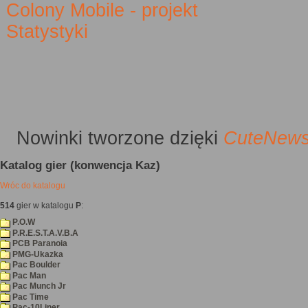
Colony Mobile - projekt
Statystyki
Nowinki
tworzone dzięki
CuteNew
Katalog gier (konwencja Kaz)
Wróc do katalogu
514
gier w katalogu
P
:
P.O.W
P.R.E.S.T.A.V.B.A
PCB Paranoia
PMG-Ukazka
Pac Boulder
Pac Man
Pac Munch Jr
Pac Time
Pac-10Liner