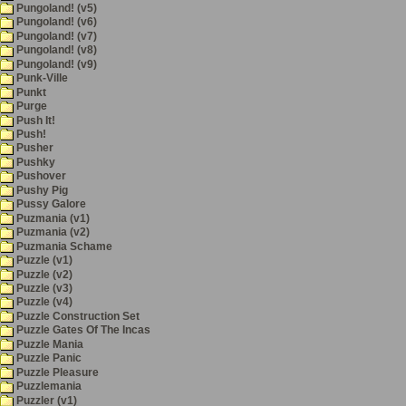
Pungoland! (v5)
Pungoland! (v6)
Pungoland! (v7)
Pungoland! (v8)
Pungoland! (v9)
Punk-Ville
Punkt
Purge
Push It!
Push!
Pusher
Pushky
Pushover
Pushy Pig
Pussy Galore
Puzmania (v1)
Puzmania (v2)
Puzmania Schame
Puzzle (v1)
Puzzle (v2)
Puzzle (v3)
Puzzle (v4)
Puzzle Construction Set
Puzzle Gates Of The Incas
Puzzle Mania
Puzzle Panic
Puzzle Pleasure
Puzzlemania
Puzzler (v1)