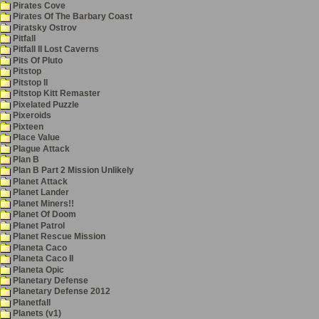
Pirates Cove
Pirates Of The Barbary Coast
Piratsky Ostrov
Pitfall
Pitfall II Lost Caverns
Pits Of Pluto
Pitstop
Pitstop II
Pitstop Kitt Remaster
Pixelated Puzzle
Pixeroids
Pixteen
Place Value
Plague Attack
Plan B
Plan B Part 2 Mission Unlikely
Planet Attack
Planet Lander
Planet Miners!!
Planet Of Doom
Planet Patrol
Planet Rescue Mission
Planeta Caco
Planeta Caco II
Planeta Opic
Planetary Defense
Planetary Defense 2012
Planetfall
Planets (v1)