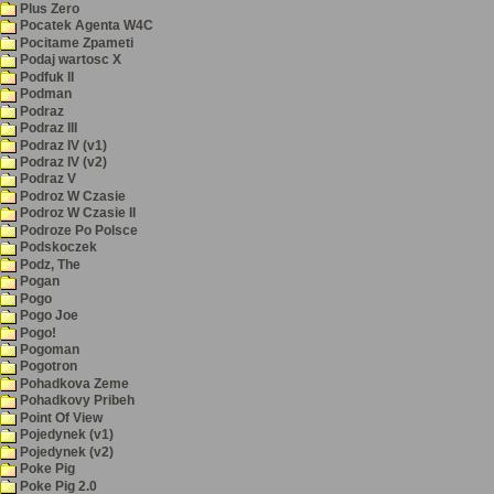
Plus Zero
Pocatek Agenta W4C
Pocitame Zpameti
Podaj wartosc X
Podfuk II
Podman
Podraz
Podraz III
Podraz IV (v1)
Podraz IV (v2)
Podraz V
Podroz W Czasie
Podroz W Czasie II
Podroze Po Polsce
Podskoczek
Podz, The
Pogan
Pogo
Pogo Joe
Pogo!
Pogoman
Pogotron
Pohadkova Zeme
Pohadkovy Pribeh
Point Of View
Pojedynek (v1)
Pojedynek (v2)
Poke Pig
Poke Pig 2.0