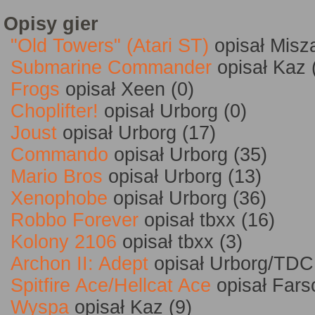
Opisy gier
"Old Towers" (Atari ST)
opisał Misz
Submarine Commander
opisał Kaz 
Frogs
opisał Xeen (0)
Choplifter!
opisał Urborg (0)
Joust
opisał Urborg (17)
Commando
opisał Urborg (35)
Mario Bros
opisał Urborg (13)
Xenophobe
opisał Urborg (36)
Robbo Forever
opisał tbxx (16)
Kolony 2106
opisał tbxx (3)
Archon II: Adept
opisał Urborg/TDC
Spitfire Ace/Hellcat Ace
opisał Fars
Wyspa
opisał Kaz (9)