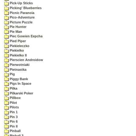
Pick-Up Sticks
Picking' Blueberries
Picnic Paranoia
Pico-Adventure
Picture Puzzle
Pie Hunter
Pie Man
Piec Gowien Eepcha
Pied Piper
Piekieleczko
Piekielko
Piekielko II
Pierscien Androidow
Pierwotniaki
Pietnastka
Pig
Piggy Bank
Pigs In Space
Pilka
Pilkarski Poker
Pillbox
Pilot
Pilots
Pin 1
Pin 3
Pin 6
Pin II
Pinball
Pinball 3