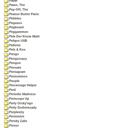
Paver
Pawn, The
Pay-Off, The
Peanut Butter Panic
Pebbles
Pegasus
Pegboard
Peggammon
Pele Dor Know Math
Peligro UXB
Pellotte
Pelx & Kox
Pengo
Pengocrazy
Pengon
Pensate
Pentagram
Pentominos
People
Percentage Helper
Peril
Periodic Madness
Periscope Up
Perly Orcky'ego
Perly Szeherezady
Perplexity
Persistent
Persky Zaliv
Perxor