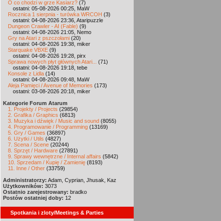
O co chodzi w grze Kasiarz?
(7)
ostatni: 05-08-2026 00:25, MaW
Rocznica 1 sierpnia - turówka WRCOH
(3)
ostatni: 04-08-2026 23:36, Ataripuzzle
Dungeon Crawler - AI (Fable)
(9)
ostatni: 04-08-2026 21:05, Nemo
Gry na Atari z pszczołami
(20)
ostatni: 04-08-2026 19:38, miker
Starquake VBXE
(9)
ostatni: 04-08-2026 19:28, pirx
Sprawa nowych płyt głównych Atari...
(71)
ostatni: 04-08-2026 19:18, tebe
Konsole z Lidla
(14)
ostatni: 04-08-2026 09:48, MaW
Aleja Pamięci / Avenue of Memories
(173)
ostatni: 03-08-2026 20:18, miker
Kategorie Forum Atarum
1. Projekty / Projects
(29854)
2. Grafika / Graphics
(6813)
3. Muzyka i dźwięk / Music and sound
(8055)
4. Programowanie / Programming
(13169)
5. Gry / Games
(36897)
6. Użytki / Utils
(4827)
7. Scena / Scene
(20244)
8. Sprzęt / Hardware
(27891)
9. Sprawy wewnętrzne / Internal affairs
(5842)
10. Sprzedam / Kupię / Zamienię
(8193)
11. Inne / Other
(33759)
Administratorzy:
Adam, Cyprian, Jhusak, Kaz
Użytkowników:
3073
Ostatnio zarejestrowany:
bradko
Postów ostatniej doby:
12
Spotkania i zloty/Meetings & Parties