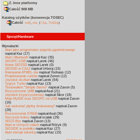
Z. Inne platformy
Całość 908 MB
Katalog użytków (konwencja TOSEC)
Całość
,
md5
sha
(
7-Zip
,
TUGZip
)
Sprzęt/Hardware
Wynalazki
Atari jako programator pojazdu gąsienicowego
napisał Kaz (17)
Atari i Bluetooth
napisał Kaz (35)
SIO2PC-USB
napisał Larek (46)
Nowe SIO2SD
napisał Larek (0)
SIO2SD w CA12
napisał Urborg (15)
Ratowanie ATMEL-ów
napisał Yoohaas (12)
Projektowanie cartów
napisał Zenon (12)
Joystick do Atari
napisał Larek (54)
Tygrys Turbo
napisał Kaz (13)
Testowałem "Simple Stereo"
napisał Zaxon (5)
Rozszerzenie 1MB
napisał Asal (21)
Joystick trzyprzyciskowy
napisał Sikor (18)
Moje MyIDE oraz SIO2PC na USB
napisał Zaxon
(16)
Jak wykonać płytkę drukowaną?
napisał Zaxon
(28)
Rozszerzenie 576kB
napisał Asal (36)
Soczyste kolory
napisał scalak (29)
XEGS Box
napisał Zaxon (13)
Atari w różnych rolach
napisał Różyk (9)
SIO2IDE w pudełku
napisał Kaz (27)
Atari steruje tokarką
napisał Kaz (15)