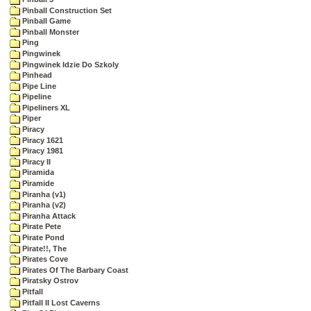
Pinball Construction Set
Pinball Game
Pinball Monster
Ping
Pingwinek
Pingwinek Idzie Do Szkoly
Pinhead
Pipe Line
Pipeline
Pipeliners XL
Piper
Piracy
Piracy 1621
Piracy 1981
Piracy II
Piramida
Piramide
Piranha (v1)
Piranha (v2)
Piranha Attack
Pirate Pete
Pirate Pond
Pirate!!, The
Pirates Cove
Pirates Of The Barbary Coast
Piratsky Ostrov
Pitfall
Pitfall II Lost Caverns