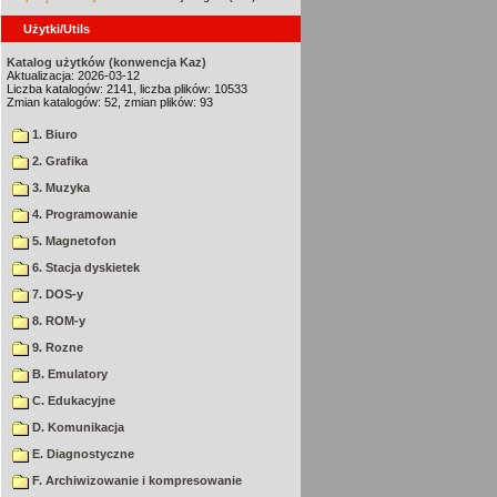
Użytki/Utils
Katalog użytków (konwencja Kaz)
Aktualizacja: 2026-03-12
Liczba katalogów: 2141, liczba plików: 10533
Zmian katalogów: 52, zmian plików: 93
1. Biuro
2. Grafika
3. Muzyka
4. Programowanie
5. Magnetofon
6. Stacja dyskietek
7. DOS-y
8. ROM-y
9. Rozne
B. Emulatory
C. Edukacyjne
D. Komunikacja
E. Diagnostyczne
F. Archiwizowanie i kompresowanie