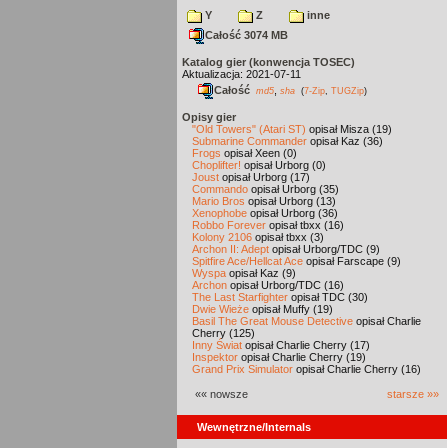
Y
Z
inne
Całość 3074 MB
Katalog gier (konwencja TOSEC)
Aktualizacja: 2021-07-11
Całość
,
md5
sha
(
7-Zip
,
TUGZip
)
Opisy gier
"Old Towers" (Atari ST)
opisał Misza (19)
Submarine Commander
opisał Kaz (36)
Frogs
opisał Xeen (0)
Choplifter!
opisał Urborg (0)
Joust
opisał Urborg (17)
Commando
opisał Urborg (35)
Mario Bros
opisał Urborg (13)
Xenophobe
opisał Urborg (36)
Robbo Forever
opisał tbxx (16)
Kolony 2106
opisał tbxx (3)
Archon II: Adept
opisał Urborg/TDC (9)
Spitfire Ace/Hellcat Ace
opisał Farscape (9)
Wyspa
opisał Kaz (9)
Archon
opisał Urborg/TDC (16)
The Last Starfighter
opisał TDC (30)
Dwie Wieże
opisał Muffy (19)
Basil The Great Mouse Detective
opisał Charlie
Cherry (125)
Inny Świat
opisał Charlie Cherry (17)
Inspektor
opisał Charlie Cherry (19)
Grand Prix Simulator
opisał Charlie Cherry (16)
«« nowsze
starsze »»
Wewnętrzne/Internals