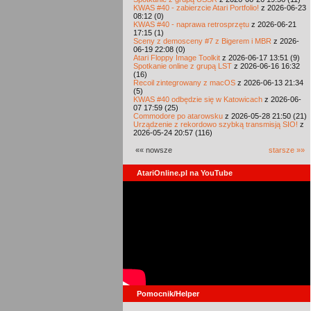
KWAS #40 - zabierzcie Atari Portfolio!
z 2026-06-23
08:12 (0)
KWAS #40 - naprawa retrosprzętu
z 2026-06-21
17:15 (1)
Sceny z demosceny #7 z Bigerem i MBR
z 2026-
06-19 22:08 (0)
Atari Floppy Image Toolkit
z 2026-06-17 13:51 (9)
Spotkanie online z grupą LST
z 2026-06-16 16:32
(16)
Recoil zintegrowany z macOS
z 2026-06-13 21:34
(5)
KWAS #40 odbędzie się w Katowicach
z 2026-06-
07 17:59 (25)
Commodore po atarowsku
z 2026-05-28 21:50 (21)
Urządzenie z rekordowo szybką transmisją SIO!
z
2026-05-24 20:57 (116)
«« nowsze
starsze »»
AtariOnline.pl na YouTube
Pomocnik/Helper