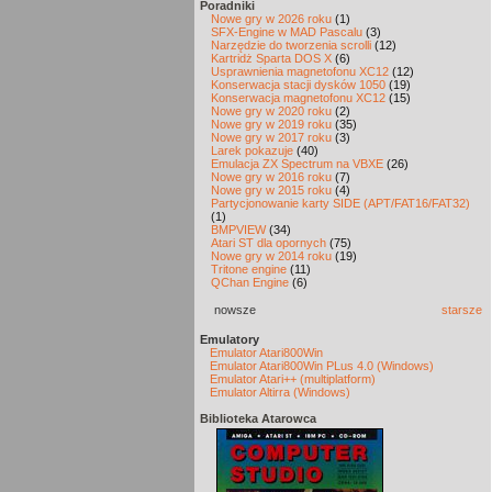
Poradniki
Nowe gry w 2026 roku
(1)
SFX-Engine w MAD Pascalu
(3)
Narzędzie do tworzenia scrolli
(12)
Kartridż Sparta DOS X
(6)
Usprawnienia magnetofonu XC12
(12)
Konserwacja stacji dysków 1050
(19)
Konserwacja magnetofonu XC12
(15)
Nowe gry w 2020 roku
(2)
Nowe gry w 2019 roku
(35)
Nowe gry w 2017 roku
(3)
Larek pokazuje
(40)
Emulacja ZX Spectrum na VBXE
(26)
Nowe gry w 2016 roku
(7)
Nowe gry w 2015 roku
(4)
Partycjonowanie karty SIDE (APT/FAT16/FAT32)
(1)
BMPVIEW
(34)
Atari ST dla opornych
(75)
Nowe gry w 2014 roku
(19)
Tritone engine
(11)
QChan Engine
(6)
nowsze
starsze
Emulatory
Emulator Atari800Win
Emulator Atari800Win PLus 4.0 (Windows)
Emulator Atari++ (multiplatform)
Emulator Altirra (Windows)
Biblioteka Atarowca