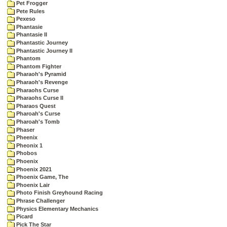
Pet Frogger
Pete Rules
Pexeso
Phantasie
Phantasie II
Phantastic Journey
Phantastic Journey II
Phantom
Phantom Fighter
Pharaoh's Pyramid
Pharaoh's Revenge
Pharaohs Curse
Pharaohs Curse II
Pharaos Quest
Pharoah's Curse
Pharoah's Tomb
Phaser
Pheenix
Pheonix 1
Phobos
Phoenix
Phoenix 2021
Phoenix Game, The
Phoenix Lair
Photo Finish Greyhound Racing
Phrase Challenger
Physics Elementary Mechanics
Picard
Pick The Star