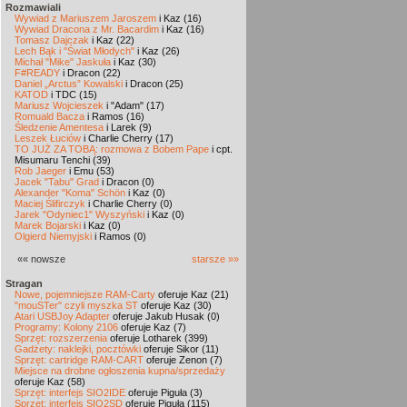
Rozmawiali
Wywiad z Mariuszem Jaroszem
i Kaz (16)
Wywiad Dracona z Mr. Bacardim
i Kaz (16)
Tomasz Dajczak
i Kaz (22)
Lech Bąk i "Świat Młodych"
i Kaz (26)
Michał "Mike" Jaskuła
i Kaz (30)
F#READY
i Dracon (22)
Daniel „Arctus” Kowalski
i Dracon (25)
KATOD
i TDC (15)
Mariusz Wojcieszek
i "Adam" (17)
Romuald Bacza
i Ramos (16)
Śledzenie Amentesa
i Larek (9)
Leszek Łuciów
i Charlie Cherry (17)
TO JUŻ ZA TOBĄ: rozmowa z Bobem Pape
i cpt.
Misumaru Tenchi (39)
Rob Jaeger
i Emu (53)
Jacek "Tabu" Grad
i Dracon (0)
Alexander "Koma" Schön
i Kaz (0)
Maciej Ślifirczyk
i Charlie Cherry (0)
Jarek "Odyniec1" Wyszyński
i Kaz (0)
Marek Bojarski
i Kaz (0)
Olgierd Niemyjski
i Ramos (0)
«« nowsze
starsze »»
Stragan
Nowe, pojemniejsze RAM-Carty
oferuje Kaz (21)
"mouSTer" czyli myszka ST
oferuje Kaz (30)
Atari USBJoy Adapter
oferuje Jakub Husak (0)
Programy: Kolony 2106
oferuje Kaz (7)
Sprzęt: rozszerzenia
oferuje Lotharek (399)
Gadżety: naklejki, pocztówki
oferuje Sikor (11)
Sprzęt: cartridge RAM-CART
oferuje Zenon (7)
Miejsce na drobne ogłoszenia kupna/sprzedaży
oferuje Kaz (58)
Sprzęt: interfejs SIO2IDE
oferuje Piguła (3)
Sprzęt: interfejs SIO2SD
oferuje Piguła (115)