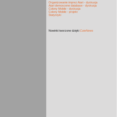
Organizowanie imprez Atari - dyskusja
Atari demoscene database - dyskusja
Colony Mobile - dyskusja
Colony Mobile - projekt
Statystyki
Nowinki
tworzone dzięki
CuteNews