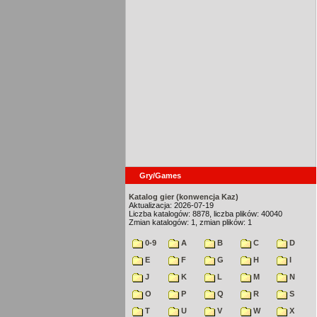
Gry/Games
Katalog gier (konwencja Kaz)
Aktualizacja: 2026-07-19
Liczba katalogów: 8878, liczba plików: 40040
Zmian katalogów: 1, zmian plików: 1
0-9
A
B
C
D
E
F
G
H
I
J
K
L
M
N
O
P
Q
R
S
T
U
V
W
X