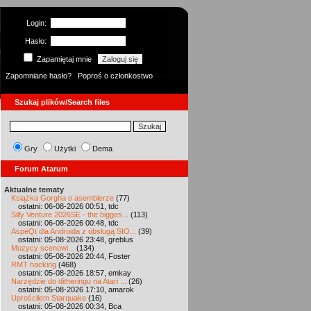
Login:
Hasło:
Zapamiętaj mnie
Zapomniane hasło?
Poproś o członkostwo
Szukaj plików/Search files
Gry
Użytki
Dema
Forum Atarum
Aktualne tematy
Książka Gorgha o asemblerze
(77)
ostatni: 06-08-2026 00:51, tdc
Silly Venture 2026SE - the bigges...
(113)
ostatni: 06-08-2026 00:48, tdc
AspeQt dla Androida z obsługą SIO...
(39)
ostatni: 05-08-2026 23:48, greblus
Muzycy scenowi...
(134)
ostatni: 05-08-2026 20:44, Foster
RMT hacking
(468)
ostatni: 05-08-2026 18:57, emkay
Narzędzie do ditheringu na Atari ...
(26)
ostatni: 05-08-2026 17:10, amarok
Uprościłem Starquake
(16)
ostatni: 05-08-2026 00:34, Bca