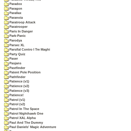
Paradox
Paragon
Parallax
Paranoia
Paratroop Attack
Paratrooper
Paris In Danger
Park-Panic
Parodya
Parsec XL
Parsifal Contro I Tre Maghi
Party Quiz
Paser
Pasjans
Pastfinder
Patent Pole Position
Pathfinder
Patience (v1)
Patience (v2)
Patience (v3)
Patience!
Patrol (v1)
Patrol (v2)
Patrol In The Space
Patrol Nighthawk One
Patrol XAL Alpha
Paul And The Dummy
Paul Daniels' Magic Adventure