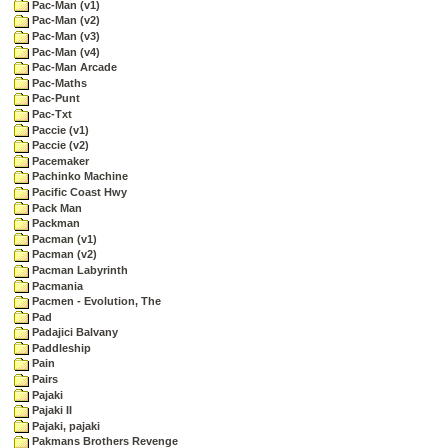
Pac-Man (v1)
Pac-Man (v2)
Pac-Man (v3)
Pac-Man (v4)
Pac-Man Arcade
Pac-Maths
Pac-Punt
Pac-Txt
Paccie (v1)
Paccie (v2)
Pacemaker
Pachinko Machine
Pacific Coast Hwy
Pack Man
Packman
Pacman (v1)
Pacman (v2)
Pacman Labyrinth
Pacmania
Pacmen - Evolution, The
Pad
Padajici Balvany
Paddleship
Pain
Pairs
Pajaki
Pajaki II
Pajaki, pajaki
Pakmans Brothers Revenge