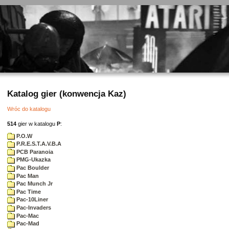
Katalog gier (konwencja Kaz)
Wróc do katalogu
514
gier w katalogu
P
:
P.O.W
P.R.E.S.T.A.V.B.A
PCB Paranoia
PMG-Ukazka
Pac Boulder
Pac Man
Pac Munch Jr
Pac Time
Pac-10Liner
Pac-Invaders
Pac-Mac
Pac-Mad