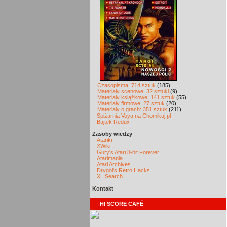
Czasopisma: 714 sztuk
(185)
Materiały scenowe: 32 sztuki
(9)
Materiały książkowe: 141 sztuk
(55)
Materiały firmowe: 27 sztuk
(20)
Materiały o grach: 351 sztuk
(211)
Spiżarnia Voya na Chomikuj.pl
Bajtek Redux
Zasoby wiedzy
Atariki
XWiki
Gury's Atari 8-bit Forever
Atarimania
Atari Archives
Drygol's Retro Hacks
XL Search
Kontakt
HI SCORE CAFÉ