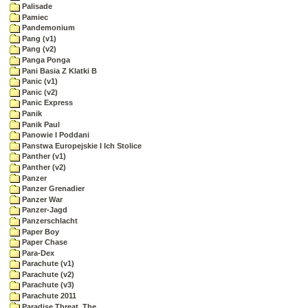
Palisade
Pamiec
Pandemonium
Pang (v1)
Pang (v2)
Panga Ponga
Pani Basia Z Klatki B
Panic (v1)
Panic (v2)
Panic Express
Panik
Panik Paul
Panowie I Poddani
Panstwa Europejskie I Ich Stolice
Panther (v1)
Panther (v2)
Panzer
Panzer Grenadier
Panzer War
Panzer-Jagd
Panzerschlacht
Paper Boy
Paper Chase
Para-Dex
Parachute (v1)
Parachute (v2)
Parachute (v3)
Parachute 2011
Paradise Threat, The