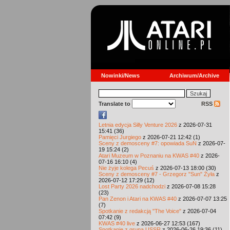
Nowinki/News
Archiwum/Archive
Translate to
RSS
Letnia edycja Silly Venture 2026
z 2026-07-31
15:41 (36)
Pamięci Jurgiego
z 2026-07-21 12:42 (1)
Sceny z demosceny #7: opowiada SuN
z 2026-07-
19 15:24 (2)
Atari Muzeum w Poznaniu na KWAS #40
z 2026-
07-16 16:10 (4)
Nie żyje kolega Pecuś
z 2026-07-13 18:00 (30)
Sceny z demosceny #7 - Grzegorz "Sun" Żyła
z
2026-07-12 17:29 (12)
Lost Party 2026 nadchodzi
z 2026-07-08 15:28
(23)
Pan Zenon i Atari na KWAS #40
z 2026-07-07 13:25
(7)
Spotkanie z redakcją "The Voice"
z 2026-07-04
07:42 (9)
KWAS #40 live
z 2026-06-27 12:53 (167)
Spotkanie z grupą USSR
z 2026-06-26 19:36 (11)