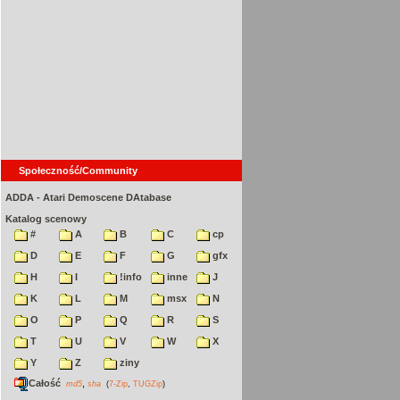
Społeczność/Community
ADDA - Atari Demoscene DAtabase
Katalog scenowy
#
A
B
C
cp
D
E
F
G
gfx
H
I
!info
inne
J
K
L
M
msx
N
O
P
Q
R
S
T
U
V
W
X
Y
Z
ziny
Całość
,
md5
sha
(
7-Zip
,
TUGZip
)