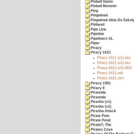
Pinball Game
Pinball Monster
Ping
Pingwinek
Pingwinek Idzie Do Szkol
Pinhead
Pipe Line
Pipeline
Pipeliners XL
Piper
Piracy
Piracy 1621
Piracy 1621 (v1).xex
Piracy 1621 (v2).xex
Piracy 1621 (v3).XEX
Piracy 1621.odt
Piracy 1621.rom
Piracy 1981
Piracy II
Piramida
Piramide
Piranha (v1)
Piranha (v2)
Piranha Attack
Pirate Pete
Pirate Pond
Pirate!!, The
Pirates Cove