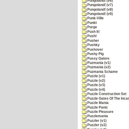
Pungoland! (v6)
Pungoland! (v7)
Pungoland! (v8)
Pungoland! (v9)
Punk-Ville
Punkt
Purge
Push It!
Push!
Pusher
Pushky
Pushover
Pushy Pig
Pussy Galore
Puzmania (v1)
Puzmania (v2)
Puzmania Schame
Puzzle (v1)
Puzzle (v2)
Puzzle (v3)
Puzzle (v4)
Puzzle Construction Set
Puzzle Gates Of The Inca
Puzzle Mania
Puzzle Panic
Puzzle Pleasure
Puzzlemania
Puzzler (v1)
Puzzler (v2)