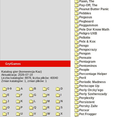
Pawn, The
Pay-Off, The
Peanut Butter Panic
Pebbles
Pegasus
Pegboard
Peggammon
Pele Dor Know Math
Peligro UXB
Pellotte
Pelx & Kox
Pengo
Pengocrazy
Pengon
Pensate
Pentagram
Gry/Games
Pentominos
People
Katalog gier (konwencja Kaz)
Percentage Helper
Aktualizacja: 2026-07-19
Liczba katalogów: 8878, liczba plików: 40040
Peril
Zmian katalogów: 1, zmian plików: 1
Periodic Madness
Periscope Up
0-9
A
B
C
D
Perly Orcky'ego
Perly Szeherezady
E
F
G
H
I
Perplexity
J
K
L
M
N
Persistent
Persky Zaliv
O
P
Q
R
S
Perxor
T
U
V
W
X
Pet Frogger