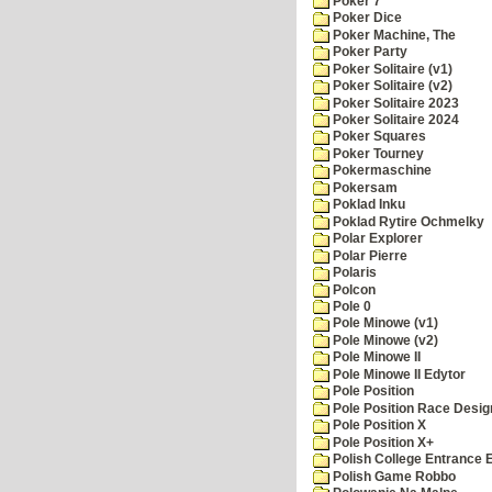
Poker 7
Poker Dice
Poker Machine, The
Poker Party
Poker Solitaire (v1)
Poker Solitaire (v2)
Poker Solitaire 2023
Poker Solitaire 2024
Poker Squares
Poker Tourney
Pokermaschine
Pokersam
Poklad Inku
Poklad Rytire Ochmelky
Polar Explorer
Polar Pierre
Polaris
Polcon
Pole 0
Pole Minowe (v1)
Pole Minowe (v2)
Pole Minowe II
Pole Minowe II Edytor
Pole Position
Pole Position Race Desig
Pole Position X
Pole Position X+
Polish College Entrance
Polish Game Robbo