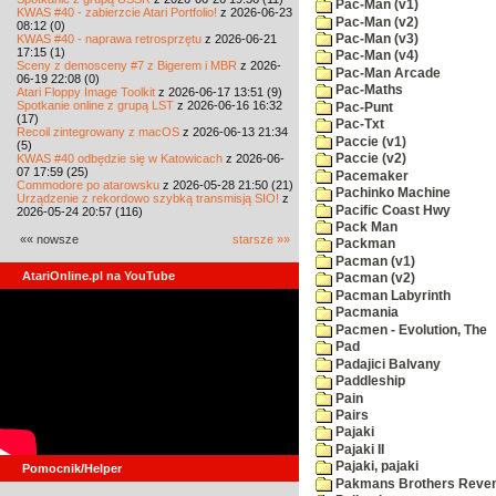
Pac-Man (v1)
KWAS #40 - zabierzcie Atari Portfolio!
z 2026-06-23
Pac-Man (v2)
08:12 (0)
KWAS #40 - naprawa retrosprzętu
z 2026-06-21
Pac-Man (v3)
17:15 (1)
Pac-Man (v4)
Sceny z demosceny #7 z Bigerem i MBR
z 2026-
Pac-Man Arcade
06-19 22:08 (0)
Pac-Maths
Atari Floppy Image Toolkit
z 2026-06-17 13:51 (9)
Spotkanie online z grupą LST
z 2026-06-16 16:32
Pac-Punt
(17)
Pac-Txt
Recoil zintegrowany z macOS
z 2026-06-13 21:34
Paccie (v1)
(5)
KWAS #40 odbędzie się w Katowicach
z 2026-06-
Paccie (v2)
07 17:59 (25)
Pacemaker
Commodore po atarowsku
z 2026-05-28 21:50 (21)
Pachinko Machine
Urządzenie z rekordowo szybką transmisją SIO!
z
Pacific Coast Hwy
2026-05-24 20:57 (116)
Pack Man
«« nowsze
starsze »»
Packman
Pacman (v1)
AtariOnline.pl na YouTube
Pacman (v2)
Pacman Labyrinth
Pacmania
Pacmen - Evolution, The
Pad
Padajici Balvany
Paddleship
Pain
Pairs
Pajaki
Pajaki II
Pajaki, pajaki
Pomocnik/Helper
Pakmans Brothers Reve