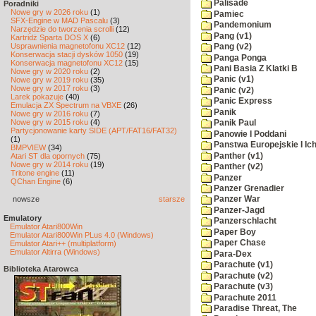
Palisade
Poradniki
Nowe gry w 2026 roku
(1)
Pamiec
SFX-Engine w MAD Pascalu
(3)
Pandemonium
Narzędzie do tworzenia scrolli
(12)
Pang (v1)
Kartridż Sparta DOS X
(6)
Usprawnienia magnetofonu XC12
(12)
Pang (v2)
Konserwacja stacji dysków 1050
(19)
Panga Ponga
Konserwacja magnetofonu XC12
(15)
Pani Basia Z Klatki B
Nowe gry w 2020 roku
(2)
Panic (v1)
Nowe gry w 2019 roku
(35)
Nowe gry w 2017 roku
(3)
Panic (v2)
Larek pokazuje
(40)
Panic Express
Emulacja ZX Spectrum na VBXE
(26)
Panik
Nowe gry w 2016 roku
(7)
Nowe gry w 2015 roku
(4)
Panik Paul
Partycjonowanie karty SIDE (APT/FAT16/FAT32)
Panowie I Poddani
(1)
Panstwa Europejskie I Ich
BMPVIEW
(34)
Panther (v1)
Atari ST dla opornych
(75)
Nowe gry w 2014 roku
(19)
Panther (v2)
Tritone engine
(11)
Panzer
QChan Engine
(6)
Panzer Grenadier
nowsze
starsze
Panzer War
Panzer-Jagd
Emulatory
Panzerschlacht
Emulator Atari800Win
Paper Boy
Emulator Atari800Win PLus 4.0 (Windows)
Paper Chase
Emulator Atari++ (multiplatform)
Emulator Altirra (Windows)
Para-Dex
Parachute (v1)
Biblioteka Atarowca
Parachute (v2)
Parachute (v3)
Parachute 2011
Paradise Threat, The