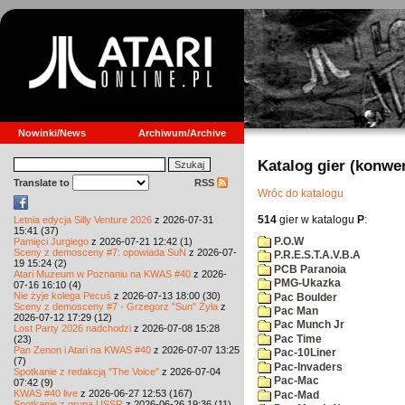
Nowinki/News
Archiwum/Archive
Katalog gier (konwe
Translate to
RSS
Wróc do katalogu
514
gier w katalogu
P
:
Letnia edycja Silly Venture 2026
z 2026-07-31
15:41 (37)
P.O.W
Pamięci Jurgiego
z 2026-07-21 12:42 (1)
Sceny z demosceny #7: opowiada SuN
z 2026-07-
P.R.E.S.T.A.V.B.A
19 15:24 (2)
PCB Paranoia
Atari Muzeum w Poznaniu na KWAS #40
z 2026-
PMG-Ukazka
07-16 16:10 (4)
Nie żyje kolega Pecuś
z 2026-07-13 18:00 (30)
Pac Boulder
Sceny z demosceny #7 - Grzegorz "Sun" Żyła
z
Pac Man
2026-07-12 17:29 (12)
Pac Munch Jr
Lost Party 2026 nadchodzi
z 2026-07-08 15:28
Pac Time
(23)
Pan Zenon i Atari na KWAS #40
z 2026-07-07 13:25
Pac-10Liner
(7)
Pac-Invaders
Spotkanie z redakcją "The Voice"
z 2026-07-04
Pac-Mac
07:42 (9)
KWAS #40 live
z 2026-06-27 12:53 (167)
Pac-Mad
Spotkanie z grupą USSR
z 2026-06-26 19:36 (11)