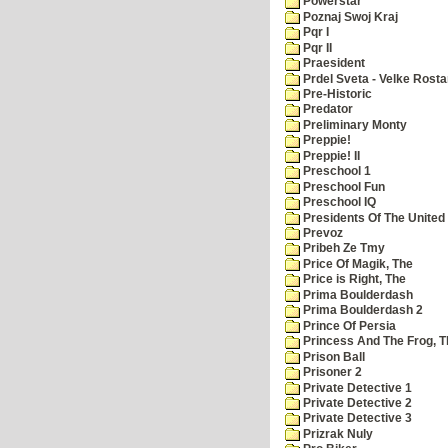
Powerstar
Poznaj Swoj Kraj
Pqr I
Pqr II
Praesident
Prdel Sveta - Velke Rost
Pre-Historic
Predator
Preliminary Monty
Preppie!
Preppie! II
Preschool 1
Preschool Fun
Preschool IQ
Presidents Of The United
Prevoz
Pribeh Ze Tmy
Price Of Magik, The
Price is Right, The
Prima Boulderdash
Prima Boulderdash 2
Prince Of Persia
Princess And The Frog, T
Prison Ball
Prisoner 2
Private Detective 1
Private Detective 2
Private Detective 3
Prizrak Nuly