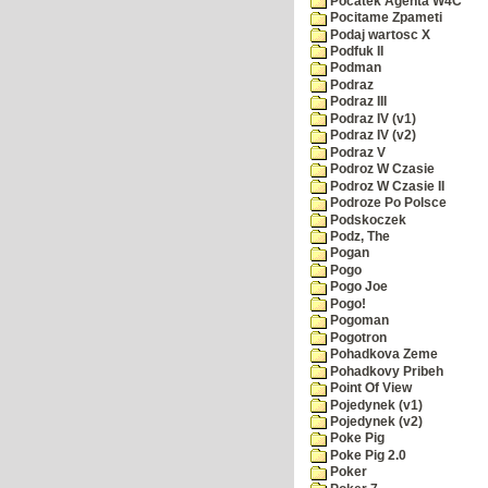
Pocatek Agenta W4C
Pocitame Zpameti
Podaj wartosc X
Podfuk II
Podman
Podraz
Podraz III
Podraz IV (v1)
Podraz IV (v2)
Podraz V
Podroz W Czasie
Podroz W Czasie II
Podroze Po Polsce
Podskoczek
Podz, The
Pogan
Pogo
Pogo Joe
Pogo!
Pogoman
Pogotron
Pohadkova Zeme
Pohadkovy Pribeh
Point Of View
Pojedynek (v1)
Pojedynek (v2)
Poke Pig
Poke Pig 2.0
Poker