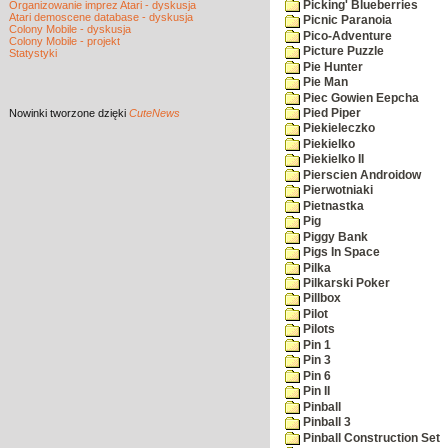
Picking' Blueberries
Organizowanie imprez Atari - dyskusja
Atari demoscene database - dyskusja
Picnic Paranoia
Colony Mobile - dyskusja
Pico-Adventure
Colony Mobile - projekt
Picture Puzzle
Statystyki
Pie Hunter
Pie Man
Piec Gowien Eepcha
Nowinki
tworzone dzięki
CuteNews
Pied Piper
Piekieleczko
Piekielko
Piekielko II
Pierscien Androidow
Pierwotniaki
Pietnastka
Pig
Piggy Bank
Pigs In Space
Pilka
Pilkarski Poker
Pillbox
Pilot
Pilots
Pin 1
Pin 3
Pin 6
Pin II
Pinball
Pinball 3
Pinball Construction Set