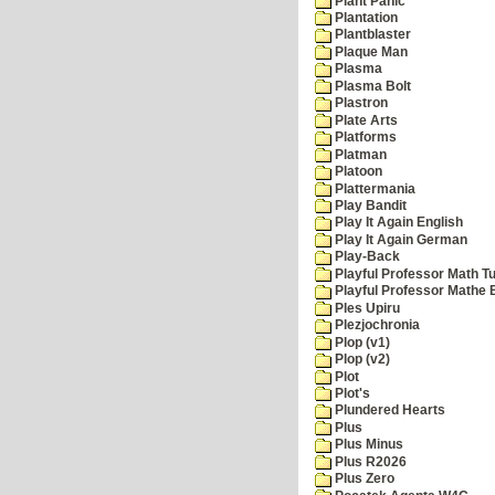
Plant Panic
Plantation
Plantblaster
Plaque Man
Plasma
Plasma Bolt
Plastron
Plate Arts
Platforms
Platman
Platoon
Plattermania
Play Bandit
Play It Again English
Play It Again German
Play-Back
Playful Professor Math Tu
Playful Professor Mathe
Ples Upiru
Plezjochronia
Plop (v1)
Plop (v2)
Plot
Plot's
Plundered Hearts
Plus
Plus Minus
Plus R2026
Plus Zero