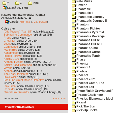
Pete Rules
Y
Z
inne
Pexeso
Całość 3074 MB
Phantasie
Phantasie II
Katalog gier (konwencja TOSEC)
Phantastic Journey
Aktualizacja: 2021-07-11
Phantastic Journey II
Całość
,
md5
sha
(
7-Zip
,
TUGZip
)
Phantom
Phantom Fighter
Opisy gier
"Old Towers" (Atari ST)
opisał Misza (19)
Pharaoh's Pyramid
Submarine Commander
opisał Kaz (36)
Pharaoh's Revenge
Frogs
opisał Xeen (0)
Pharaohs Curse
Choplifter!
opisał Urborg (0)
Joust
opisał Urborg (17)
Pharaohs Curse II
Commando
opisał Urborg (35)
Pharaos Quest
Mario Bros
opisał Urborg (13)
Pharoah's Curse
Xenophobe
opisał Urborg (36)
Robbo Forever
opisał tbxx (16)
Pharoah's Tomb
Kolony 2106
opisał tbxx (3)
Phaser
Archon II: Adept
opisał Urborg/TDC (9)
Pheenix
Spitfire Ace/Hellcat Ace
opisał Farscape (9)
Pheonix 1
Wyspa
opisał Kaz (9)
Archon
opisał Urborg/TDC (16)
Phobos
The Last Starfighter
opisał TDC (30)
Phoenix
Dwie Wieże
opisał Muffy (19)
Phoenix 2021
Basil The Great Mouse Detective
opisał Charlie
Cherry (125)
Phoenix Game, The
Inny Świat
opisał Charlie Cherry (17)
Phoenix Lair
Inspektor
opisał Charlie Cherry (19)
Photo Finish Greyhound 
Grand Prix Simulator
opisał Charlie Cherry (16)
Phrase Challenger
«« nowsze
starsze »»
Physics Elementary Mec
Picard
Pick The Star
Wewnętrzne/Internals
Pick-Up Sticks