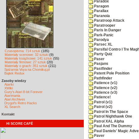
Paradox
Paragon
Parallax
Paranoia
Paratroop Attack
Paratrooper
Paris In Danger
Park-Panic
Parodya
Parsec XL
Parsifal Contro I Tre Magh
Czasopisma: 714 sztuk
(185)
Party Quiz
Materiały scenowe: 32 sztuki
(9)
Materiały książkowe: 141 sztuk
(55)
Paser
Materiały firmowe: 27 sztuk
(20)
Pasjans
Materiały o grach: 351 sztuk
(211)
Pastfinder
Spiżarnia Voya na Chomikuj.pl
Bajtek Redux
Patent Pole Position
Pathfinder
Zasoby wiedzy
Patience (v1)
Atariki
Patience (v2)
XWiki
Gury's Atari 8-bit Forever
Patience (v3)
Atarimania
Patience!
Atari Archives
Patrol (v1)
Drygol's Retro Hacks
XL Search
Patrol (v2)
Patrol In The Space
Kontakt
Patrol Nighthawk One
Patrol XAL Alpha
HI SCORE CAFÉ
Paul And The Dummy
Paul Daniels' Magic Adve
Paver