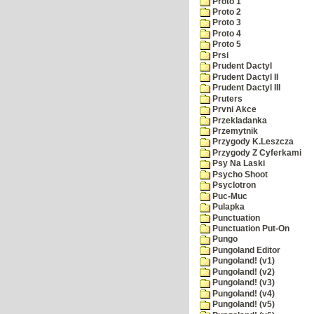
Proto 1
Proto 2
Proto 3
Proto 4
Proto 5
Prsi
Prudent Dactyl
Prudent Dactyl II
Prudent Dactyl III
Pruters
Prvni Akce
Przekladanka
Przemytnik
Przygody K.Leszcza
Przygody Z Cyferkami
Psy Na Laski
Psycho Shoot
Psyclotron
Puc-Muc
Pulapka
Punctuation
Punctuation Put-On
Pungo
Pungoland Editor
Pungoland! (v1)
Pungoland! (v2)
Pungoland! (v3)
Pungoland! (v4)
Pungoland! (v5)