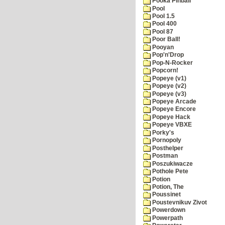
Pooka Pinball
Pool
Pool 1.5
Pool 400
Pool 87
Poor Ball!
Pooyan
Pop'n'Drop
Pop-N-Rocker
Popcorn!
Popeye (v1)
Popeye (v2)
Popeye (v3)
Popeye Arcade
Popeye Encore
Popeye Hack
Popeye VBXE
Porky's
Pornopoly
Posthelper
Postman
Poszukiwacze
Pothole Pete
Potion
Potion, The
Poussinet
Poustevnikuv Zivot
Powerdown
Powerpath