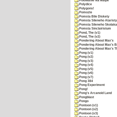
Polowanie Na Malpe
Polydice
Polygons!
Pomozte
Pomsta Bile Diskety
Pomsta Sileneho Ataristy
Pomsta Sileneho Skolaka
Pomsta Sinclairistum
Pond, The (v1)
Pond, The (v2)
Pondering About Max's
Pondering About Max's B
Pondering About Max's 
Pong (v1)
Pong (v2)
Pong (v3)
Pong (v4)
Pong (v5)
Pong (v6)
Pong (v7)
Pong 384
Pong Experiment
Pong!
Pong's Arcanoid Land
Pongblast
Pongo
Pontoon (v1)
Pontoon (v2)
Pontoon (v3)