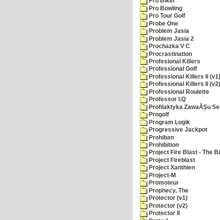
Pro Biker
Pro Bowling
Pro Tour Golf
Probe One
Problem Jasia
Problem Jasia 2
Prochazka V C
Procrastination
Profesional Killers
Professional Golf
Professional Killers II (v1
Professional Killers II (v2
Professional Roulette
Professor I.Q
Profilaktyka ZawaĂŞu Se
Progolf
Program Logik
Progressive Jackpot
Prohiban
Prohibition
Project Fire Blast - The B
Project Fireblast
Project Xanthien
Project-M
Promoteur
Prophecy, The
Protector (v1)
Protector (v2)
Protector II