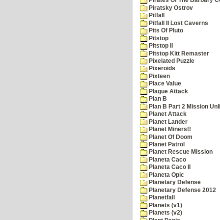
Pirates Of The Barbary C
Piratsky Ostrov
Pitfall
Pitfall II Lost Caverns
Pits Of Pluto
Pitstop
Pitstop II
Pitstop Kitt Remaster
Pixelated Puzzle
Pixeroids
Pixteen
Place Value
Plague Attack
Plan B
Plan B Part 2 Mission Unl
Planet Attack
Planet Lander
Planet Miners!!
Planet Of Doom
Planet Patrol
Planet Rescue Mission
Planeta Caco
Planeta Caco II
Planeta Opic
Planetary Defense
Planetary Defense 2012
Planetfall
Planets (v1)
Planets (v2)