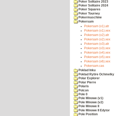
Poker Solitaire 2023
Poker Solitaire 2024
Poker Squares
Poker Tourney
Pokermaschine
Pokersam
Pokersam (v1).atr
Pokersam (v1).xex
Pokersam (v2).atr
Pokersam (v2).xex
Pokersam (v3).atr
Pokersam (v3).xex
Pokersam (v4).xex
Pokersam (v5).xex
Pokersam (v6).xex
Pokersam.cas
Poklad Inku
Poklad Rytire Ochmelky
Polar Explorer
Polar Pierre
Polaris
Polcon
Pole 0
Pole Minowe (v1)
Pole Minowe (v2)
Pole Minowe II
Pole Minowe II Edytor
Pole Position