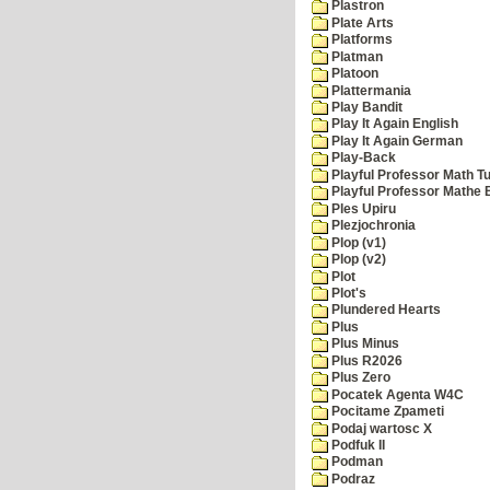
Plastron
Plate Arts
Platforms
Platman
Platoon
Plattermania
Play Bandit
Play It Again English
Play It Again German
Play-Back
Playful Professor Math Tu
Playful Professor Mathe
Ples Upiru
Plezjochronia
Plop (v1)
Plop (v2)
Plot
Plot's
Plundered Hearts
Plus
Plus Minus
Plus R2026
Plus Zero
Pocatek Agenta W4C
Pocitame Zpameti
Podaj wartosc X
Podfuk II
Podman
Podraz