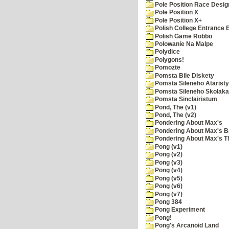
Pole Position Race Desig
Pole Position X
Pole Position X+
Polish College Entrance
Polish Game Robbo
Polowanie Na Malpe
Polydice
Polygons!
Pomozte
Pomsta Bile Diskety
Pomsta Sileneho Ataristy
Pomsta Sileneho Skolaka
Pomsta Sinclairistum
Pond, The (v1)
Pond, The (v2)
Pondering About Max's
Pondering About Max's B
Pondering About Max's 
Pong (v1)
Pong (v2)
Pong (v3)
Pong (v4)
Pong (v5)
Pong (v6)
Pong (v7)
Pong 384
Pong Experiment
Pong!
Pong's Arcanoid Land