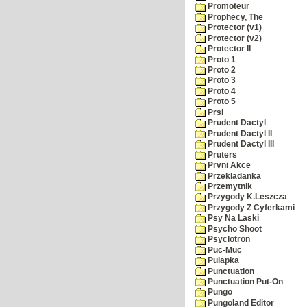
Promoteur
Prophecy, The
Protector (v1)
Protector (v2)
Protector II
Proto 1
Proto 2
Proto 3
Proto 4
Proto 5
Prsi
Prudent Dactyl
Prudent Dactyl II
Prudent Dactyl III
Pruters
Prvni Akce
Przekladanka
Przemytnik
Przygody K.Leszcza
Przygody Z Cyferkami
Psy Na Laski
Psycho Shoot
Psyclotron
Puc-Muc
Pulapka
Punctuation
Punctuation Put-On
Pungo
Pungoland Editor