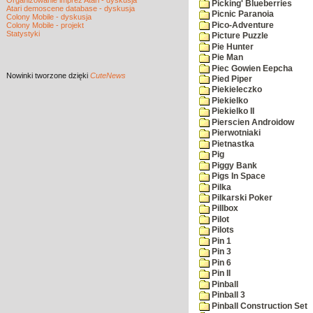
Organizowanie imprez Atari - dyskusja
Picking' Blueberries
Atari demoscene database - dyskusja
Picnic Paranoia
Colony Mobile - dyskusja
Pico-Adventure
Colony Mobile - projekt
Statystyki
Picture Puzzle
Pie Hunter
Pie Man
Piec Gowien Eepcha
Nowinki
tworzone dzięki
CuteNews
Pied Piper
Piekieleczko
Piekielko
Piekielko II
Pierscien Androidow
Pierwotniaki
Pietnastka
Pig
Piggy Bank
Pigs In Space
Pilka
Pilkarski Poker
Pillbox
Pilot
Pilots
Pin 1
Pin 3
Pin 6
Pin II
Pinball
Pinball 3
Pinball Construction Set