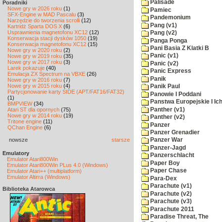
Palisade
Poradniki
Nowe gry w 2026 roku
(1)
Pamiec
SFX-Engine w MAD Pascalu
(3)
Pandemonium
Narzędzie do tworzenia scrolli
(12)
Pang (v1)
Kartridż Sparta DOS X
(6)
Usprawnienia magnetofonu XC12
(12)
Pang (v2)
Konserwacja stacji dysków 1050
(19)
Panga Ponga
Konserwacja magnetofonu XC12
(15)
Pani Basia Z Klatki B
Nowe gry w 2020 roku
(2)
Panic (v1)
Nowe gry w 2019 roku
(35)
Nowe gry w 2017 roku
(3)
Panic (v2)
Larek pokazuje
(40)
Panic Express
Emulacja ZX Spectrum na VBXE
(26)
Panik
Nowe gry w 2016 roku
(7)
Nowe gry w 2015 roku
(4)
Panik Paul
Partycjonowanie karty SIDE (APT/FAT16/FAT32)
Panowie I Poddani
(1)
Panstwa Europejskie I Ich
BMPVIEW
(34)
Panther (v1)
Atari ST dla opornych
(75)
Nowe gry w 2014 roku
(19)
Panther (v2)
Tritone engine
(11)
Panzer
QChan Engine
(6)
Panzer Grenadier
nowsze
starsze
Panzer War
Panzer-Jagd
Emulatory
Panzerschlacht
Emulator Atari800Win
Paper Boy
Emulator Atari800Win PLus 4.0 (Windows)
Paper Chase
Emulator Atari++ (multiplatform)
Emulator Altirra (Windows)
Para-Dex
Parachute (v1)
Biblioteka Atarowca
Parachute (v2)
Parachute (v3)
Parachute 2011
Paradise Threat, The