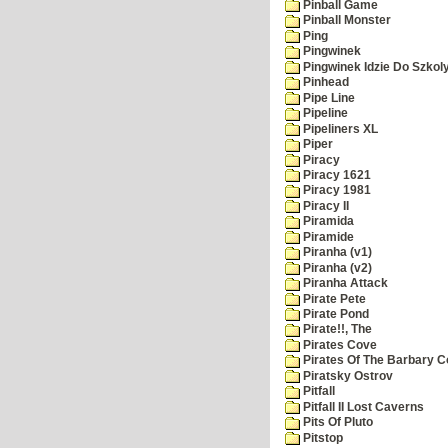
Pinball Game
Pinball Monster
Ping
Pingwinek
Pingwinek Idzie Do Szkol
Pinhead
Pipe Line
Pipeline
Pipeliners XL
Piper
Piracy
Piracy 1621
Piracy 1981
Piracy II
Piramida
Piramide
Piranha (v1)
Piranha (v2)
Piranha Attack
Pirate Pete
Pirate Pond
Pirate!!, The
Pirates Cove
Pirates Of The Barbary C
Piratsky Ostrov
Pitfall
Pitfall II Lost Caverns
Pits Of Pluto
Pitstop