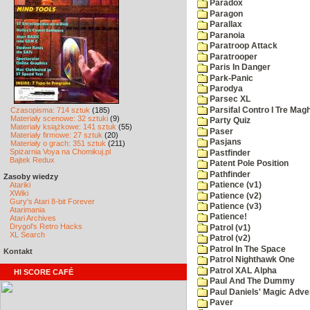
Paradox
Paragon
Parallax
Paranoia
Paratroop Attack
Paratrooper
Paris In Danger
Park-Panic
Parodya
Parsec XL
Parsifal Contro I Tre Magh
Czasopisma: 714 sztuk
(185)
Materiały scenowe: 32 sztuki
(9)
Party Quiz
Materiały książkowe: 141 sztuk
(55)
Paser
Materiały firmowe: 27 sztuk
(20)
Pasjans
Materiały o grach: 351 sztuk
(211)
Spiżarnia Voya na Chomikuj.pl
Pastfinder
Bajtek Redux
Patent Pole Position
Pathfinder
Zasoby wiedzy
Atariki
Patience (v1)
XWiki
Patience (v2)
Gury's Atari 8-bit Forever
Patience (v3)
Atarimania
Patience!
Atari Archives
Drygol's Retro Hacks
Patrol (v1)
XL Search
Patrol (v2)
Patrol In The Space
Kontakt
Patrol Nighthawk One
Patrol XAL Alpha
HI SCORE CAFÉ
Paul And The Dummy
Paul Daniels' Magic Adve
Paver