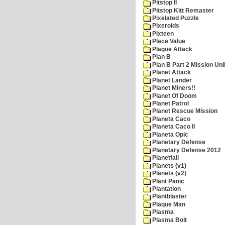
Pitstop II
Pitstop Kitt Remaster
Pixelated Puzzle
Pixeroids
Pixteen
Place Value
Plague Attack
Plan B
Plan B Part 2 Mission Unl
Planet Attack
Planet Lander
Planet Miners!!
Planet Of Doom
Planet Patrol
Planet Rescue Mission
Planeta Caco
Planeta Caco II
Planeta Opic
Planetary Defense
Planetary Defense 2012
Planetfall
Planets (v1)
Planets (v2)
Plant Panic
Plantation
Plantblaster
Plaque Man
Plasma
Plasma Bolt