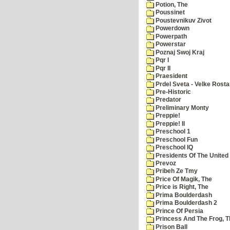
Potion, The
Poussinet
Poustevnikuv Zivot
Powerdown
Powerpath
Powerstar
Poznaj Swoj Kraj
Pqr I
Pqr II
Praesident
Prdel Sveta - Velke Rost
Pre-Historic
Predator
Preliminary Monty
Preppie!
Preppie! II
Preschool 1
Preschool Fun
Preschool IQ
Presidents Of The United
Prevoz
Pribeh Ze Tmy
Price Of Magik, The
Price is Right, The
Prima Boulderdash
Prima Boulderdash 2
Prince Of Persia
Princess And The Frog, T
Prison Ball