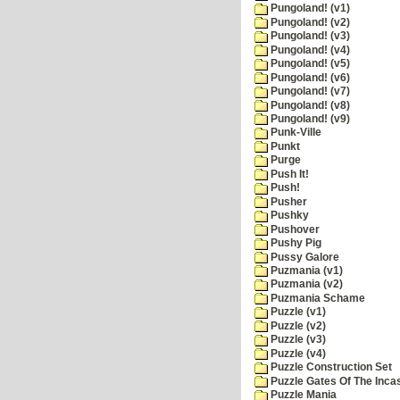
Pungoland! (v1)
Pungoland! (v2)
Pungoland! (v3)
Pungoland! (v4)
Pungoland! (v5)
Pungoland! (v6)
Pungoland! (v7)
Pungoland! (v8)
Pungoland! (v9)
Punk-Ville
Punkt
Purge
Push It!
Push!
Pusher
Pushky
Pushover
Pushy Pig
Pussy Galore
Puzmania (v1)
Puzmania (v2)
Puzmania Schame
Puzzle (v1)
Puzzle (v2)
Puzzle (v3)
Puzzle (v4)
Puzzle Construction Set
Puzzle Gates Of The Inca
Puzzle Mania