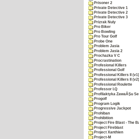
Prisoner 2
Private Detective 1
Private Detective 2
Private Detective 3
Prizrak Nuly
Pro Biker
Pro Bowling
Pro Tour Golf
Probe One
Problem Jasia
Problem Jasia 2
Prochazka V C
Procrastination
Profesional Killers
Professional Golf
Professional Killers II (v1
Professional Killers II (v2
Professional Roulette
Professor I.Q
Profilaktyka ZawaĂŞu Se
Progolf
Program Logik
Progressive Jackpot
Prohiban
Prohibition
Project Fire Blast - The B
Project Fireblast
Project Xanthien
Project-M