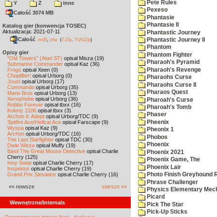
Pete Rules
Y
Z
inne
Pexeso
Całość 3074 MB
Phantasie
Phantasie II
Katalog gier (konwencja TOSEC)
Aktualizacja: 2021-07-11
Phantastic Journey
Całość
,
Phantastic Journey II
md5
sha
(
7-Zip
,
TUGZip
)
Phantom
Opisy gier
Phantom Fighter
"Old Towers" (Atari ST)
opisał Misza (19)
Pharaoh's Pyramid
Submarine Commander
opisał Kaz (36)
Pharaoh's Revenge
Frogs
opisał Xeen (0)
Choplifter!
opisał Urborg (0)
Pharaohs Curse
Joust
opisał Urborg (17)
Pharaohs Curse II
Commando
opisał Urborg (35)
Pharaos Quest
Mario Bros
opisał Urborg (13)
Xenophobe
opisał Urborg (36)
Pharoah's Curse
Robbo Forever
opisał tbxx (16)
Pharoah's Tomb
Kolony 2106
opisał tbxx (3)
Phaser
Archon II: Adept
opisał Urborg/TDC (9)
Pheenix
Spitfire Ace/Hellcat Ace
opisał Farscape (9)
Wyspa
opisał Kaz (9)
Pheonix 1
Archon
opisał Urborg/TDC (16)
Phobos
The Last Starfighter
opisał TDC (30)
Phoenix
Dwie Wieże
opisał Muffy (19)
Basil The Great Mouse Detective
opisał Charlie
Phoenix 2021
Cherry (125)
Phoenix Game, The
Inny Świat
opisał Charlie Cherry (17)
Phoenix Lair
Inspektor
opisał Charlie Cherry (19)
Grand Prix Simulator
opisał Charlie Cherry (16)
Photo Finish Greyhound 
Phrase Challenger
«« nowsze
starsze »»
Physics Elementary Mec
Picard
Wewnętrzne/Internals
Pick The Star
Pick-Up Sticks