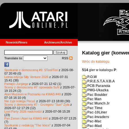
Nowinki/News
Archiwum/Archive
Katalog gier (konwe
Translate to
RSS
Wróc do katalogu
514
gier w katalogu
P
:
Spotkanie z demosceną #9: STeel/Tori
z 2026-08-
07 20:49 (0)
P.O.W
Letnia edycja Silly Venture 2026
z 2026-07-31
15:41 (38)
P.R.E.S.T.A.V.B.A
Pamięci Jurgiego
z 2026-07-21 12:42 (1)
PCB Paranoia
Sceny z demosceny #7: opowiada SuN
z 2026-07-
PMG-Ukazka
19 15:24 (2)
Atari Muzeum w Poznaniu na KWAS #40
z 2026-
Pac Boulder
07-16 16:10 (4)
Pac Man
Nie żyje kolega Pecuś
z 2026-07-13 18:00 (30)
Pac Munch Jr
Sceny z demosceny #7 - Grzegorz "Sun" Żyła
z
Pac Time
2026-07-12 17:29 (12)
Lost Party 2026 nadchodzi
z 2026-07-08 15:28
Pac-10Liner
(23)
Pac-Invaders
Pan Zenon i Atari na KWAS #40
z 2026-07-07 13:25
Pac-Mac
(7)
Spotkanie z redakcją "The Voice"
z 2026-07-04
Pac-Mad
07:42 (9)