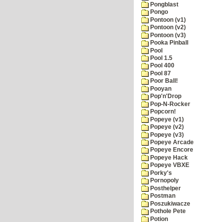
Pongblast
Pongo
Pontoon (v1)
Pontoon (v2)
Pontoon (v3)
Pooka Pinball
Pool
Pool 1.5
Pool 400
Pool 87
Poor Ball!
Pooyan
Pop'n'Drop
Pop-N-Rocker
Popcorn!
Popeye (v1)
Popeye (v2)
Popeye (v3)
Popeye Arcade
Popeye Encore
Popeye Hack
Popeye VBXE
Porky's
Pornopoly
Posthelper
Postman
Poszukiwacze
Pothole Pete
Potion