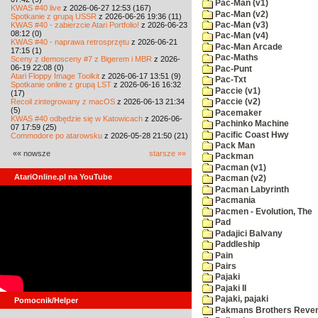
Pac-Man (v1)
KWAS #40 live
z 2026-06-27 12:53 (167)
Pac-Man (v2)
Spotkanie z grupą USSR
z 2026-06-26 19:36 (11)
KWAS #40 - zabierzcie Atari Portfolio!
z 2026-06-23
Pac-Man (v3)
08:12 (0)
Pac-Man (v4)
KWAS #40 - naprawa retrosprzętu
z 2026-06-21
Pac-Man Arcade
17:15 (1)
Pac-Maths
Sceny z demosceny #7 z Bigerem i MBR
z 2026-
06-19 22:08 (0)
Pac-Punt
Atari Floppy Image Toolkit
z 2026-06-17 13:51 (9)
Pac-Txt
Spotkanie online z grupą LST
z 2026-06-16 16:32
Paccie (v1)
(17)
Recoil zintegrowany z macOS
z 2026-06-13 21:34
Paccie (v2)
(5)
Pacemaker
KWAS #40 odbędzie się w Katowicach
z 2026-06-
Pachinko Machine
07 17:59 (25)
Pacific Coast Hwy
Commodore po atarowsku
z 2026-05-28 21:50 (21)
Pack Man
«« nowsze
starsze »»
Packman
Pacman (v1)
AtariOnline.pl na YouTube
Pacman (v2)
Pacman Labyrinth
Pacmania
Pacmen - Evolution, The
Pad
Padajici Balvany
Paddleship
Pain
Pairs
Pajaki
Pajaki II
Pajaki, pajaki
Pomocnik/Helper
Pakmans Brothers Reve