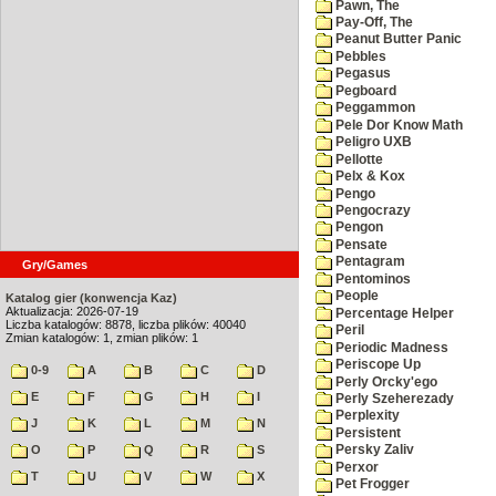
Pawn, The
Pay-Off, The
Peanut Butter Panic
Pebbles
Pegasus
Pegboard
Peggammon
Pele Dor Know Math
Peligro UXB
Pellotte
Pelx & Kox
Pengo
Pengocrazy
Pengon
Pensate
Pentagram
Gry/Games
Pentominos
People
Katalog gier (konwencja Kaz)
Aktualizacja: 2026-07-19
Percentage Helper
Liczba katalogów: 8878, liczba plików: 40040
Peril
Zmian katalogów: 1, zmian plików: 1
Periodic Madness
Periscope Up
0-9
A
B
C
D
Perly Orcky'ego
E
F
G
H
I
Perly Szeherezady
Perplexity
J
K
L
M
N
Persistent
O
P
Q
R
S
Persky Zaliv
Perxor
T
U
V
W
X
Pet Frogger