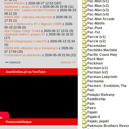
Pac-Man (v1)
KWAS #40 live
z 2026-06-27 12:53 (167)
Pac-Man (v2)
Spotkanie z grupą USSR
z 2026-06-26 19:36 (11)
KWAS #40 - zabierzcie Atari Portfolio!
z 2026-06-23
Pac-Man (v3)
08:12 (0)
Pac-Man (v4)
KWAS #40 - naprawa retrosprzętu
z 2026-06-21
Pac-Man Arcade
17:15 (1)
Pac-Maths
Sceny z demosceny #7 z Bigerem i MBR
z 2026-
06-19 22:08 (0)
Pac-Punt
Atari Floppy Image Toolkit
z 2026-06-17 13:51 (9)
Pac-Txt
Spotkanie online z grupą LST
z 2026-06-16 16:32
Paccie (v1)
(17)
Recoil zintegrowany z macOS
z 2026-06-13 21:34
Paccie (v2)
(5)
Pacemaker
KWAS #40 odbędzie się w Katowicach
z 2026-06-
Pachinko Machine
07 17:59 (25)
Pacific Coast Hwy
Commodore po atarowsku
z 2026-05-28 21:50 (21)
Pack Man
«« nowsze
starsze »»
Packman
Pacman (v1)
AtariOnline.pl na YouTube
Pacman (v2)
Pacman Labyrinth
Pacmania
Pacmen - Evolution, The
Pad
Padajici Balvany
Paddleship
Pain
Pairs
Pajaki
Pajaki II
Pajaki, pajaki
Pomocnik/Helper
Pakmans Brothers Reve