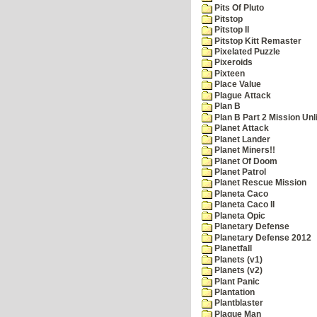
Pits Of Pluto
Pitstop
Pitstop II
Pitstop Kitt Remaster
Pixelated Puzzle
Pixeroids
Pixteen
Place Value
Plague Attack
Plan B
Plan B Part 2 Mission Unl
Planet Attack
Planet Lander
Planet Miners!!
Planet Of Doom
Planet Patrol
Planet Rescue Mission
Planeta Caco
Planeta Caco II
Planeta Opic
Planetary Defense
Planetary Defense 2012
Planetfall
Planets (v1)
Planets (v2)
Plant Panic
Plantation
Plantblaster
Plaque Man