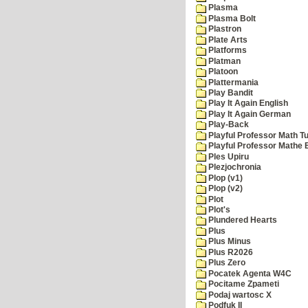
Plasma
Plasma Bolt
Plastron
Plate Arts
Platforms
Platman
Platoon
Plattermania
Play Bandit
Play It Again English
Play It Again German
Play-Back
Playful Professor Math Tu
Playful Professor Mathe
Ples Upiru
Plezjochronia
Plop (v1)
Plop (v2)
Plot
Plot's
Plundered Hearts
Plus
Plus Minus
Plus R2026
Plus Zero
Pocatek Agenta W4C
Pocitame Zpameti
Podaj wartosc X
Podfuk II