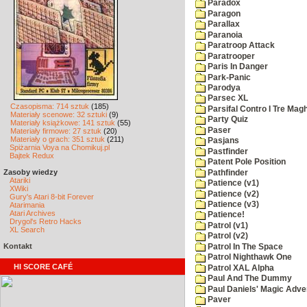
Paradox
Paragon
Parallax
Paranoia
Paratroop Attack
Paratrooper
Paris In Danger
Park-Panic
Parodya
Parsec XL
Czasopisma: 714 sztuk
(185)
Parsifal Contro I Tre Magh
Materiały scenowe: 32 sztuki
(9)
Party Quiz
Materiały książkowe: 141 sztuk
(55)
Paser
Materiały firmowe: 27 sztuk
(20)
Materiały o grach: 351 sztuk
(211)
Pasjans
Spiżarnia Voya na Chomikuj.pl
Pastfinder
Bajtek Redux
Patent Pole Position
Zasoby wiedzy
Pathfinder
Atariki
Patience (v1)
XWiki
Patience (v2)
Gury's Atari 8-bit Forever
Patience (v3)
Atarimania
Atari Archives
Patience!
Drygol's Retro Hacks
Patrol (v1)
XL Search
Patrol (v2)
Kontakt
Patrol In The Space
Patrol Nighthawk One
HI SCORE CAFÉ
Patrol XAL Alpha
Paul And The Dummy
Paul Daniels' Magic Adve
Paver