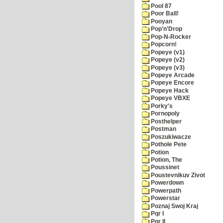
Pool 87
Poor Ball!
Pooyan
Pop'n'Drop
Pop-N-Rocker
Popcorn!
Popeye (v1)
Popeye (v2)
Popeye (v3)
Popeye Arcade
Popeye Encore
Popeye Hack
Popeye VBXE
Porky's
Pornopoly
Posthelper
Postman
Poszukiwacze
Pothole Pete
Potion
Potion, The
Poussinet
Poustevnikuv Zivot
Powerdown
Powerpath
Powerstar
Poznaj Swoj Kraj
Pqr I
Pqr II