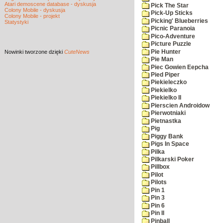
Atari demoscene database - dyskusja
Pick The Star
Colony Mobile - dyskusja
Pick-Up Sticks
Colony Mobile - projekt
Picking' Blueberries
Statystyki
Picnic Paranoia
Pico-Adventure
Picture Puzzle
Pie Hunter
Nowinki
tworzone dzięki
CuteNews
Pie Man
Piec Gowien Eepcha
Pied Piper
Piekieleczko
Piekielko
Piekielko II
Pierscien Androidow
Pierwotniaki
Pietnastka
Pig
Piggy Bank
Pigs In Space
Pilka
Pilkarski Poker
Pillbox
Pilot
Pilots
Pin 1
Pin 3
Pin 6
Pin II
Pinball