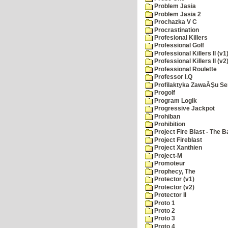
Problem Jasia
Problem Jasia 2
Prochazka V C
Procrastination
Profesional Killers
Professional Golf
Professional Killers II (v1
Professional Killers II (v2
Professional Roulette
Professor I.Q
Profilaktyka ZawaĂŞu Se
Progolf
Program Logik
Progressive Jackpot
Prohiban
Prohibition
Project Fire Blast - The B
Project Fireblast
Project Xanthien
Project-M
Promoteur
Prophecy, The
Protector (v1)
Protector (v2)
Protector II
Proto 1
Proto 2
Proto 3
Proto 4