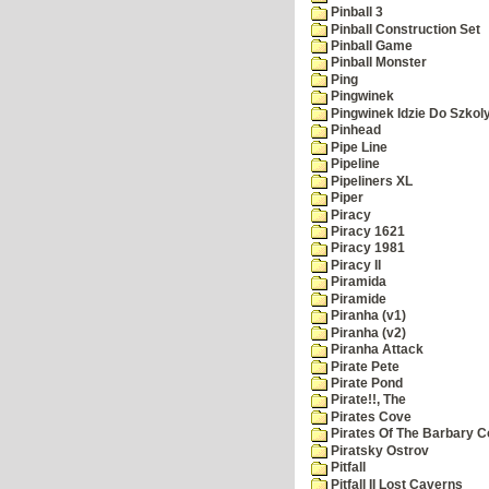
Pinball 3
Pinball Construction Set
Pinball Game
Pinball Monster
Ping
Pingwinek
Pingwinek Idzie Do Szkol
Pinhead
Pipe Line
Pipeline
Pipeliners XL
Piper
Piracy
Piracy 1621
Piracy 1981
Piracy II
Piramida
Piramide
Piranha (v1)
Piranha (v2)
Piranha Attack
Pirate Pete
Pirate Pond
Pirate!!, The
Pirates Cove
Pirates Of The Barbary C
Piratsky Ostrov
Pitfall
Pitfall II Lost Caverns