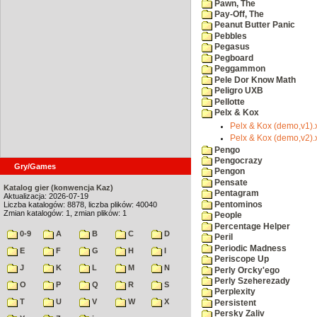
Pawn, The
Pay-Off, The
Peanut Butter Panic
Pebbles
Pegasus
Pegboard
Peggammon
Pele Dor Know Math
Peligro UXB
Pellotte
Pelx & Kox
Pelx & Kox (demo,v1).
Pelx & Kox (demo,v2).
Pengo
Pengocrazy
Gry/Games
Pengon
Pensate
Katalog gier (konwencja Kaz)
Pentagram
Aktualizacja: 2026-07-19
Pentominos
Liczba katalogów: 8878, liczba plików: 40040
Zmian katalogów: 1, zmian plików: 1
People
Percentage Helper
0-9
A
B
C
D
Peril
Periodic Madness
E
F
G
H
I
Periscope Up
J
K
L
M
N
Perly Orcky'ego
Perly Szeherezady
O
P
Q
R
S
Perplexity
T
U
V
W
X
Persistent
Persky Zaliv