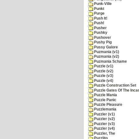
Punk-Ville
Punkt
Purge
Push It!
Push!
Pusher
Pushky
Pushover
Pushy Pig
Pussy Galore
Puzmania (v1)
Puzmania (v2)
Puzmania Schame
Puzzle (v1)
Puzzle (v2)
Puzzle (v3)
Puzzle (v4)
Puzzle Construction Set
Puzzle Gates Of The Inca
Puzzle Mania
Puzzle Panic
Puzzle Pleasure
Puzzlemania
Puzzler (v1)
Puzzler (v2)
Puzzler (v3)
Puzzler (v4)
Puzzler, The
Puzzlito