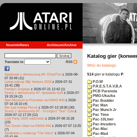
Nowinki/News
Archiwum/Archive
Katalog gier (konwe
Translate to
RSS
Wróc do katalogu
514
gier w katalogu
P
:
Spotkanie z demosceną #9: STeel/Tori
z 2026-08-
07 20:49 (11)
P.O.W
Letnia edycja Silly Venture 2026
z 2026-07-31
15:41 (38)
P.R.E.S.T.A.V.B.A
Pamięci Jurgiego
z 2026-07-21 12:42 (1)
PCB Paranoia
Sceny z demosceny #7: opowiada SuN
z 2026-07-
PMG-Ukazka
19 15:24 (2)
Atari Muzeum w Poznaniu na KWAS #40
z 2026-
Pac Boulder
07-16 16:10 (4)
Pac Man
Nie żyje kolega Pecuś
z 2026-07-13 18:00 (30)
Pac Munch Jr
Sceny z demosceny #7 - Grzegorz "Sun" Żyła
z
Pac Time
2026-07-12 17:29 (12)
Lost Party 2026 nadchodzi
z 2026-07-08 15:28
Pac-10Liner
(23)
Pac-Invaders
Pan Zenon i Atari na KWAS #40
z 2026-07-07 13:25
Pac-Mac
(7)
Spotkanie z redakcją "The Voice"
z 2026-07-04
Pac-Mad
07:42 (9)