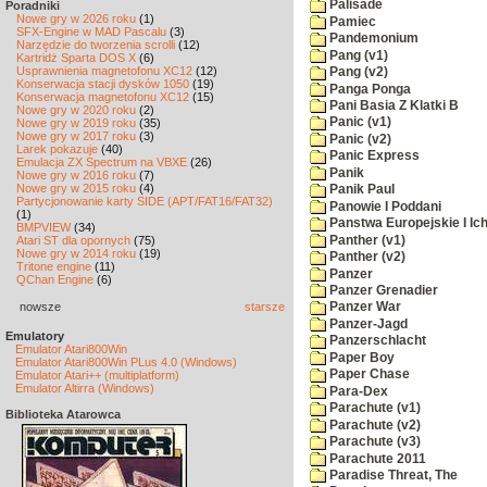
Palisade
Poradniki
Nowe gry w 2026 roku
(1)
Pamiec
SFX-Engine w MAD Pascalu
(3)
Pandemonium
Narzędzie do tworzenia scrolli
(12)
Pang (v1)
Kartridż Sparta DOS X
(6)
Usprawnienia magnetofonu XC12
(12)
Pang (v2)
Konserwacja stacji dysków 1050
(19)
Panga Ponga
Konserwacja magnetofonu XC12
(15)
Pani Basia Z Klatki B
Nowe gry w 2020 roku
(2)
Panic (v1)
Nowe gry w 2019 roku
(35)
Nowe gry w 2017 roku
(3)
Panic (v2)
Larek pokazuje
(40)
Panic Express
Emulacja ZX Spectrum na VBXE
(26)
Panik
Nowe gry w 2016 roku
(7)
Nowe gry w 2015 roku
(4)
Panik Paul
Partycjonowanie karty SIDE (APT/FAT16/FAT32)
Panowie I Poddani
(1)
Panstwa Europejskie I Ich
BMPVIEW
(34)
Panther (v1)
Atari ST dla opornych
(75)
Nowe gry w 2014 roku
(19)
Panther (v2)
Tritone engine
(11)
Panzer
QChan Engine
(6)
Panzer Grenadier
nowsze
starsze
Panzer War
Panzer-Jagd
Emulatory
Panzerschlacht
Emulator Atari800Win
Paper Boy
Emulator Atari800Win PLus 4.0 (Windows)
Paper Chase
Emulator Atari++ (multiplatform)
Emulator Altirra (Windows)
Para-Dex
Parachute (v1)
Biblioteka Atarowca
Parachute (v2)
Parachute (v3)
Parachute 2011
Paradise Threat, The