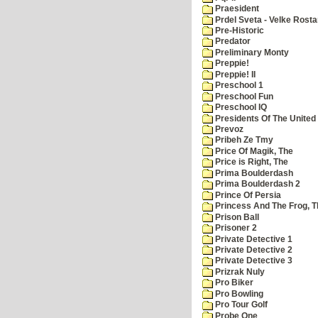
Praesident
Prdel Sveta - Velke Rost
Pre-Historic
Predator
Preliminary Monty
Preppie!
Preppie! II
Preschool 1
Preschool Fun
Preschool IQ
Presidents Of The United
Prevoz
Pribeh Ze Tmy
Price Of Magik, The
Price is Right, The
Prima Boulderdash
Prima Boulderdash 2
Prince Of Persia
Princess And The Frog, T
Prison Ball
Prisoner 2
Private Detective 1
Private Detective 2
Private Detective 3
Prizrak Nuly
Pro Biker
Pro Bowling
Pro Tour Golf
Probe One