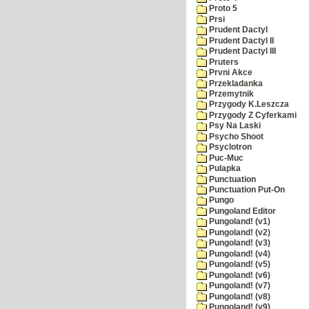
Proto 5
Prsi
Prudent Dactyl
Prudent Dactyl II
Prudent Dactyl III
Pruters
Prvni Akce
Przekladanka
Przemytnik
Przygody K.Leszcza
Przygody Z Cyferkami
Psy Na Laski
Psycho Shoot
Psyclotron
Puc-Muc
Pulapka
Punctuation
Punctuation Put-On
Pungo
Pungoland Editor
Pungoland! (v1)
Pungoland! (v2)
Pungoland! (v3)
Pungoland! (v4)
Pungoland! (v5)
Pungoland! (v6)
Pungoland! (v7)
Pungoland! (v8)
Pungoland! (v9)