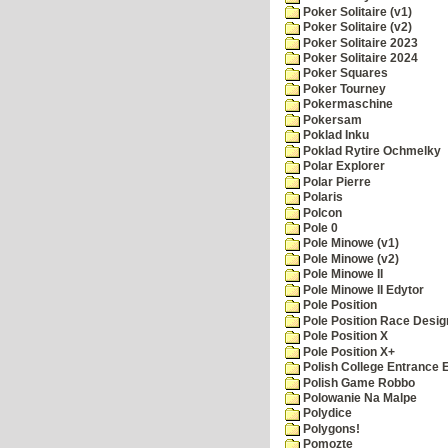
Poker Solitaire (v1)
Poker Solitaire (v2)
Poker Solitaire 2023
Poker Solitaire 2024
Poker Squares
Poker Tourney
Pokermaschine
Pokersam
Poklad Inku
Poklad Rytire Ochmelky
Polar Explorer
Polar Pierre
Polaris
Polcon
Pole 0
Pole Minowe (v1)
Pole Minowe (v2)
Pole Minowe II
Pole Minowe II Edytor
Pole Position
Pole Position Race Desig
Pole Position X
Pole Position X+
Polish College Entrance
Polish Game Robbo
Polowanie Na Malpe
Polydice
Polygons!
Pomozte