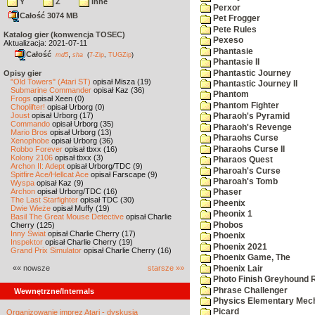
Y
Z
inne
Perxor
Całość 3074 MB
Pet Frogger
Pete Rules
Katalog gier (konwencja TOSEC)
Pexeso
Aktualizacja: 2021-07-11
Phantasie
Całość
,
md5
sha
(
7-Zip
,
TUGZip
)
Phantasie II
Phantastic Journey
Opisy gier
"Old Towers" (Atari ST)
opisał Misza (19)
Phantastic Journey II
Submarine Commander
opisał Kaz (36)
Phantom
Frogs
opisał Xeen (0)
Phantom Fighter
Choplifter!
opisał Urborg (0)
Joust
opisał Urborg (17)
Pharaoh's Pyramid
Commando
opisał Urborg (35)
Pharaoh's Revenge
Mario Bros
opisał Urborg (13)
Pharaohs Curse
Xenophobe
opisał Urborg (36)
Pharaohs Curse II
Robbo Forever
opisał tbxx (16)
Kolony 2106
opisał tbxx (3)
Pharaos Quest
Archon II: Adept
opisał Urborg/TDC (9)
Pharoah's Curse
Spitfire Ace/Hellcat Ace
opisał Farscape (9)
Pharoah's Tomb
Wyspa
opisał Kaz (9)
Archon
opisał Urborg/TDC (16)
Phaser
The Last Starfighter
opisał TDC (30)
Pheenix
Dwie Wieże
opisał Muffy (19)
Pheonix 1
Basil The Great Mouse Detective
opisał Charlie
Phobos
Cherry (125)
Inny Świat
opisał Charlie Cherry (17)
Phoenix
Inspektor
opisał Charlie Cherry (19)
Phoenix 2021
Grand Prix Simulator
opisał Charlie Cherry (16)
Phoenix Game, The
«« nowsze
starsze »»
Phoenix Lair
Photo Finish Greyhound 
Phrase Challenger
Wewnętrzne/Internals
Physics Elementary Mec
Picard
Organizowanie imprez Atari - dyskusja