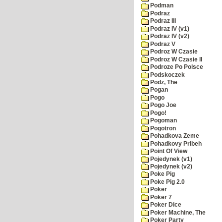
Podman
Podraz
Podraz III
Podraz IV (v1)
Podraz IV (v2)
Podraz V
Podroz W Czasie
Podroz W Czasie II
Podroze Po Polsce
Podskoczek
Podz, The
Pogan
Pogo
Pogo Joe
Pogo!
Pogoman
Pogotron
Pohadkova Zeme
Pohadkovy Pribeh
Point Of View
Pojedynek (v1)
Pojedynek (v2)
Poke Pig
Poke Pig 2.0
Poker
Poker 7
Poker Dice
Poker Machine, The
Poker Party