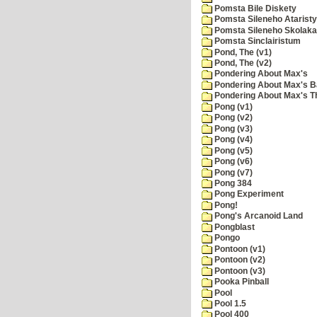
Pomsta Bile Diskety
Pomsta Sileneho Ataristy
Pomsta Sileneho Skolaka
Pomsta Sinclairistum
Pond, The (v1)
Pond, The (v2)
Pondering About Max's
Pondering About Max's B
Pondering About Max's 
Pong (v1)
Pong (v2)
Pong (v3)
Pong (v4)
Pong (v5)
Pong (v6)
Pong (v7)
Pong 384
Pong Experiment
Pong!
Pong's Arcanoid Land
Pongblast
Pongo
Pontoon (v1)
Pontoon (v2)
Pontoon (v3)
Pooka Pinball
Pool
Pool 1.5
Pool 400