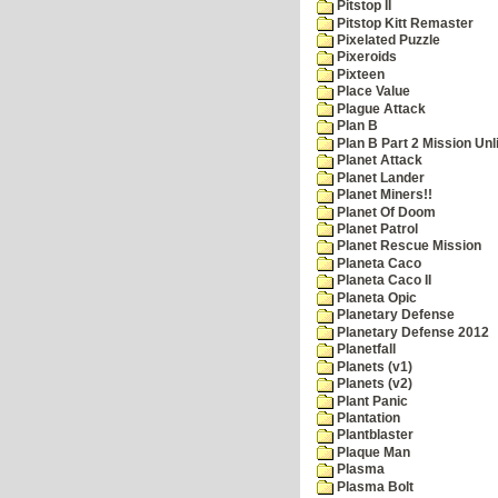
Pitstop II
Pitstop Kitt Remaster
Pixelated Puzzle
Pixeroids
Pixteen
Place Value
Plague Attack
Plan B
Plan B Part 2 Mission Unl
Planet Attack
Planet Lander
Planet Miners!!
Planet Of Doom
Planet Patrol
Planet Rescue Mission
Planeta Caco
Planeta Caco II
Planeta Opic
Planetary Defense
Planetary Defense 2012
Planetfall
Planets (v1)
Planets (v2)
Plant Panic
Plantation
Plantblaster
Plaque Man
Plasma
Plasma Bolt