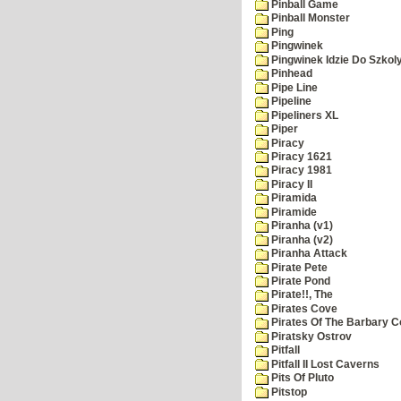
Pinball Game
Pinball Monster
Ping
Pingwinek
Pingwinek Idzie Do Szkol
Pinhead
Pipe Line
Pipeline
Pipeliners XL
Piper
Piracy
Piracy 1621
Piracy 1981
Piracy II
Piramida
Piramide
Piranha (v1)
Piranha (v2)
Piranha Attack
Pirate Pete
Pirate Pond
Pirate!!, The
Pirates Cove
Pirates Of The Barbary C
Piratsky Ostrov
Pitfall
Pitfall II Lost Caverns
Pits Of Pluto
Pitstop