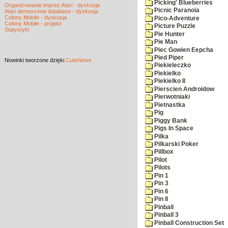
Picking' Blueberries
Organizowanie imprez Atari - dyskusja
Picnic Paranoia
Atari demoscene database - dyskusja
Colony Mobile - dyskusja
Pico-Adventure
Colony Mobile - projekt
Picture Puzzle
Statystyki
Pie Hunter
Pie Man
Piec Gowien Eepcha
Pied Piper
Nowinki
tworzone dzięki
CuteNews
Piekieleczko
Piekielko
Piekielko II
Pierscien Androidow
Pierwotniaki
Pietnastka
Pig
Piggy Bank
Pigs In Space
Pilka
Pilkarski Poker
Pillbox
Pilot
Pilots
Pin 1
Pin 3
Pin 6
Pin II
Pinball
Pinball 3
Pinball Construction Set