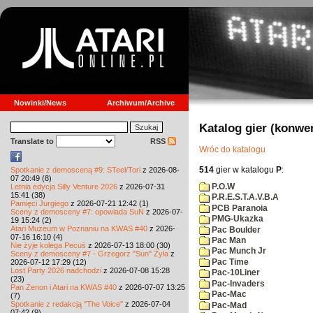
Nowinki/News
Archiwum/Archive
Katalog gier (konwe
Translate to
RSS
Wróc do katalogu
514
gier w katalogu
P
:
Spotkanie z demosceną #9: STeel/Tori
z 2026-08-
07 20:49 (8)
P.O.W
Letnia edycja Silly Venture 2026
z 2026-07-31
15:41 (38)
P.R.E.S.T.A.V.B.A
Pamięci Jurgiego
z 2026-07-21 12:42 (1)
PCB Paranoia
Sceny z demosceny #7: opowiada SuN
z 2026-07-
PMG-Ukazka
19 15:24 (2)
Atari Muzeum w Poznaniu na KWAS #40
z 2026-
Pac Boulder
07-16 16:10 (4)
Pac Man
Nie żyje kolega Pecuś
z 2026-07-13 18:00 (30)
Pac Munch Jr
Sceny z demosceny #7 - Grzegorz "Sun" Żyła
z
Pac Time
2026-07-12 17:29 (12)
Lost Party 2026 nadchodzi
z 2026-07-08 15:28
Pac-10Liner
(23)
Pac-Invaders
Pan Zenon i Atari na KWAS #40
z 2026-07-07 13:25
Pac-Mac
(7)
Spotkanie z redakcją "The Voice"
z 2026-07-04
Pac-Mad
07:42 (9)