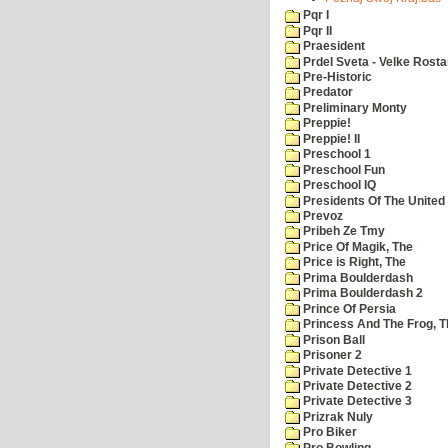
Pqr I
Pqr II
Praesident
Prdel Sveta - Velke Rost
Pre-Historic
Predator
Preliminary Monty
Preppie!
Preppie! II
Preschool 1
Preschool Fun
Preschool IQ
Presidents Of The United
Prevoz
Pribeh Ze Tmy
Price Of Magik, The
Price is Right, The
Prima Boulderdash
Prima Boulderdash 2
Prince Of Persia
Princess And The Frog, T
Prison Ball
Prisoner 2
Private Detective 1
Private Detective 2
Private Detective 3
Prizrak Nuly
Pro Biker
Pro Bowling