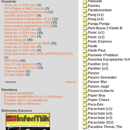
Palisade
Poradniki
Nowe gry w 2026 roku
(1)
Pamiec
SFX-Engine w MAD Pascalu
(3)
Pandemonium
Narzędzie do tworzenia scrolli
(12)
Pang (v1)
Kartridż Sparta DOS X
(6)
Usprawnienia magnetofonu XC12
(12)
Pang (v2)
Konserwacja stacji dysków 1050
(19)
Panga Ponga
Konserwacja magnetofonu XC12
(15)
Pani Basia Z Klatki B
Nowe gry w 2020 roku
(2)
Panic (v1)
Nowe gry w 2019 roku
(35)
Nowe gry w 2017 roku
(3)
Panic (v2)
Larek pokazuje
(40)
Panic Express
Emulacja ZX Spectrum na VBXE
(26)
Panik
Nowe gry w 2016 roku
(7)
Nowe gry w 2015 roku
(4)
Panik Paul
Partycjonowanie karty SIDE (APT/FAT16/FAT32)
Panowie I Poddani
(1)
Panstwa Europejskie I Ich
BMPVIEW
(34)
Panther (v1)
Atari ST dla opornych
(75)
Nowe gry w 2014 roku
(19)
Panther (v2)
Tritone engine
(11)
Panzer
QChan Engine
(6)
Panzer Grenadier
nowsze
starsze
Panzer War
Panzer-Jagd
Emulatory
Panzerschlacht
Emulator Atari800Win
Paper Boy
Emulator Atari800Win PLus 4.0 (Windows)
Paper Chase
Emulator Atari++ (multiplatform)
Emulator Altirra (Windows)
Para-Dex
Parachute (v1)
Biblioteka Atarowca
Parachute (v2)
Parachute (v3)
Parachute 2011
Paradise Threat, The