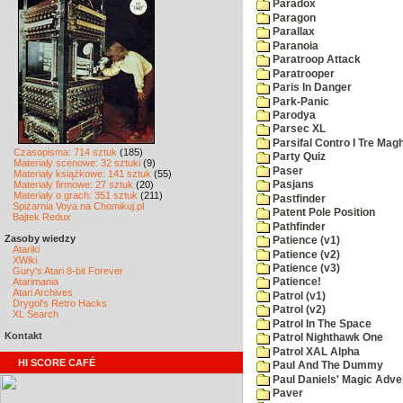
Paradox
Paragon
Parallax
Paranoia
Paratroop Attack
Paratrooper
Paris In Danger
Park-Panic
Parodya
Parsec XL
Parsifal Contro I Tre Magh
Czasopisma: 714 sztuk
(185)
Party Quiz
Materiały scenowe: 32 sztuki
(9)
Paser
Materiały książkowe: 141 sztuk
(55)
Materiały firmowe: 27 sztuk
(20)
Pasjans
Materiały o grach: 351 sztuk
(211)
Pastfinder
Spiżarnia Voya na Chomikuj.pl
Patent Pole Position
Bajtek Redux
Pathfinder
Zasoby wiedzy
Patience (v1)
Atariki
Patience (v2)
XWiki
Patience (v3)
Gury's Atari 8-bit Forever
Atarimania
Patience!
Atari Archives
Patrol (v1)
Drygol's Retro Hacks
Patrol (v2)
XL Search
Patrol In The Space
Kontakt
Patrol Nighthawk One
Patrol XAL Alpha
HI SCORE CAFÉ
Paul And The Dummy
Paul Daniels' Magic Adve
Paver