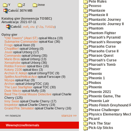
Pete Rules
Y
Z
inne
Pexeso
Phantasie
Całość 3074 MB
Phantasie II
Katalog gier (konwencja TOSEC)
Phantastic Journey
Aktualizacja: 2021-07-11
Phantastic Journey II
Całość
,
md5
sha
(
7-Zip
,
TUGZip
)
Phantom
Phantom Fighter
Opisy gier
Pharaoh's Pyramid
"Old Towers" (Atari ST)
opisał Misza (19)
Submarine Commander
opisał Kaz (36)
Pharaoh's Revenge
Frogs
opisał Xeen (0)
Pharaohs Curse
Choplifter!
opisał Urborg (0)
Pharaohs Curse II
Joust
opisał Urborg (17)
Commando
opisał Urborg (35)
Pharaos Quest
Mario Bros
opisał Urborg (13)
Pharoah's Curse
Xenophobe
opisał Urborg (36)
Pharoah's Tomb
Robbo Forever
opisał tbxx (16)
Phaser
Kolony 2106
opisał tbxx (3)
Archon II: Adept
opisał Urborg/TDC (9)
Pheenix
Spitfire Ace/Hellcat Ace
opisał Farscape (9)
Pheonix 1
Wyspa
opisał Kaz (9)
Phobos
Archon
opisał Urborg/TDC (16)
The Last Starfighter
opisał TDC (30)
Phoenix
Dwie Wieże
opisał Muffy (19)
Phoenix 2021
Basil The Great Mouse Detective
opisał Charlie
Phoenix Game, The
Cherry (125)
Phoenix Lair
Inny Świat
opisał Charlie Cherry (17)
Inspektor
opisał Charlie Cherry (19)
Photo Finish Greyhound 
Grand Prix Simulator
opisał Charlie Cherry (16)
Phrase Challenger
Physics Elementary Mec
«« nowsze
starsze »»
Picard
Pick The Star
Wewnętrzne/Internals
Pick-Up Sticks