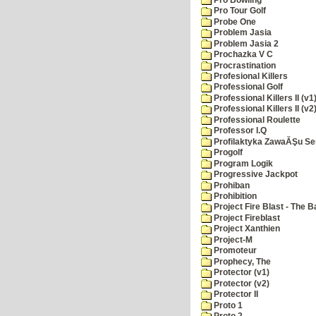
Pro Tour Golf
Probe One
Problem Jasia
Problem Jasia 2
Prochazka V C
Procrastination
Profesional Killers
Professional Golf
Professional Killers II (v1
Professional Killers II (v2
Professional Roulette
Professor I.Q
Profilaktyka ZawaĂŞu Se
Progolf
Program Logik
Progressive Jackpot
Prohiban
Prohibition
Project Fire Blast - The B
Project Fireblast
Project Xanthien
Project-M
Promoteur
Prophecy, The
Protector (v1)
Protector (v2)
Protector II
Proto 1
Proto 2