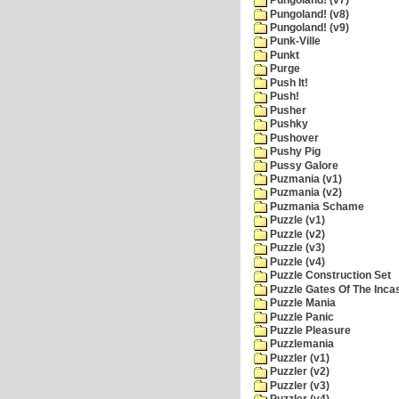
Pungoland! (v7)
Pungoland! (v8)
Pungoland! (v9)
Punk-Ville
Punkt
Purge
Push It!
Push!
Pusher
Pushky
Pushover
Pushy Pig
Pussy Galore
Puzmania (v1)
Puzmania (v2)
Puzmania Schame
Puzzle (v1)
Puzzle (v2)
Puzzle (v3)
Puzzle (v4)
Puzzle Construction Set
Puzzle Gates Of The Inca
Puzzle Mania
Puzzle Panic
Puzzle Pleasure
Puzzlemania
Puzzler (v1)
Puzzler (v2)
Puzzler (v3)