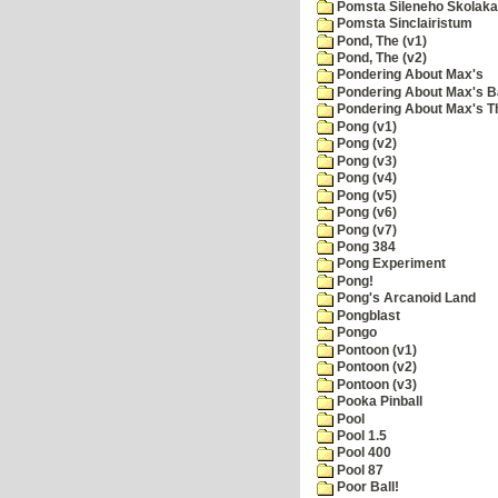
Pomsta Sileneho Skolaka
Pomsta Sinclairistum
Pond, The (v1)
Pond, The (v2)
Pondering About Max's
Pondering About Max's B
Pondering About Max's 
Pong (v1)
Pong (v2)
Pong (v3)
Pong (v4)
Pong (v5)
Pong (v6)
Pong (v7)
Pong 384
Pong Experiment
Pong!
Pong's Arcanoid Land
Pongblast
Pongo
Pontoon (v1)
Pontoon (v2)
Pontoon (v3)
Pooka Pinball
Pool
Pool 1.5
Pool 400
Pool 87
Poor Ball!