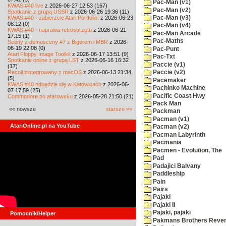
Pac-Man (v1)
KWAS #40 live
z 2026-06-27 12:53 (167)
Pac-Man (v2)
Spotkanie z grupą USSR
z 2026-06-26 19:36 (11)
KWAS #40 - zabierzcie Atari Portfolio!
z 2026-06-23
Pac-Man (v3)
08:12 (0)
Pac-Man (v4)
KWAS #40 - naprawa retrosprzętu
z 2026-06-21
Pac-Man Arcade
17:15 (1)
Pac-Maths
Sceny z demosceny #7 z Bigerem i MBR
z 2026-
06-19 22:08 (0)
Pac-Punt
Atari Floppy Image Toolkit
z 2026-06-17 13:51 (9)
Pac-Txt
Spotkanie online z grupą LST
z 2026-06-16 16:32
Paccie (v1)
(17)
Recoil zintegrowany z macOS
z 2026-06-13 21:34
Paccie (v2)
(5)
Pacemaker
KWAS #40 odbędzie się w Katowicach
z 2026-06-
Pachinko Machine
07 17:59 (25)
Pacific Coast Hwy
Commodore po atarowsku
z 2026-05-28 21:50 (21)
Pack Man
«« nowsze
starsze »»
Packman
Pacman (v1)
AtariOnline.pl na YouTube
Pacman (v2)
Pacman Labyrinth
Pacmania
Pacmen - Evolution, The
Pad
Padajici Balvany
Paddleship
Pain
Pairs
Pajaki
Pajaki II
Pajaki, pajaki
Pomocnik/Helper
Pakmans Brothers Reve