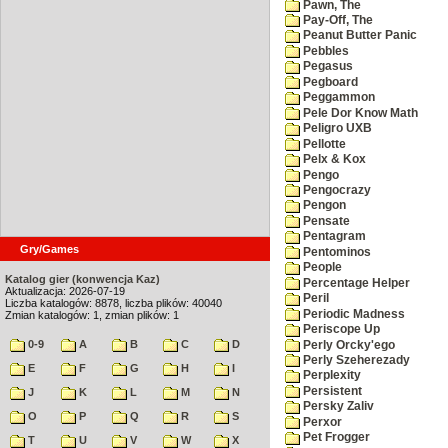
Pawn, The
Pay-Off, The
Peanut Butter Panic
Pebbles
Pegasus
Pegboard
Peggammon
Pele Dor Know Math
Peligro UXB
Pellotte
Pelx & Kox
Pengo
Pengocrazy
Pengon
Pensate
Pentagram
Gry/Games
Pentominos
People
Katalog gier (konwencja Kaz)
Percentage Helper
Aktualizacja: 2026-07-19
Peril
Liczba katalogów: 8878, liczba plików: 40040
Periodic Madness
Zmian katalogów: 1, zmian plików: 1
Periscope Up
0-9
A
B
C
D
Perly Orcky'ego
Perly Szeherezady
E
F
G
H
I
Perplexity
Persistent
J
K
L
M
N
Persky Zaliv
O
P
Q
R
S
Perxor
Pet Frogger
T
U
V
W
X