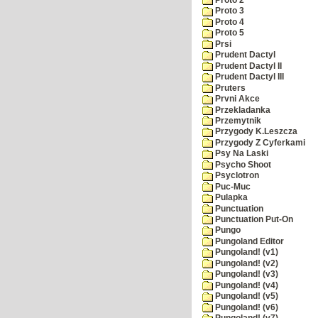
Proto 3
Proto 4
Proto 5
Prsi
Prudent Dactyl
Prudent Dactyl II
Prudent Dactyl III
Pruters
Prvni Akce
Przekladanka
Przemytnik
Przygody K.Leszcza
Przygody Z Cyferkami
Psy Na Laski
Psycho Shoot
Psyclotron
Puc-Muc
Pulapka
Punctuation
Punctuation Put-On
Pungo
Pungoland Editor
Pungoland! (v1)
Pungoland! (v2)
Pungoland! (v3)
Pungoland! (v4)
Pungoland! (v5)
Pungoland! (v6)