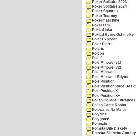
Poker Solitaire 2023
Poker Solitaire 2024
Poker Squares
Poker Tourney
Pokermaschine
Pokersam
Poklad Inku
Poklad Rytire Ochmelky
Polar Explorer
Polar Pierre
Polaris
Polcon
Pole 0
Pole Minowe (v1)
Pole Minowe (v2)
Pole Minowe II
Pole Minowe II Edytor
Pole Position
Pole Position Race Desig
Pole Position X
Pole Position X+
Polish College Entrance
Polish Game Robbo
Polowanie Na Malpe
Polydice
Polygons!
Pomozte
Pomsta Bile Diskety
Pomsta Sileneho Ataristy