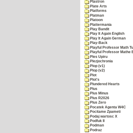
Plastron
Plate Arts
Platforms
Platman
Platoon
Plattermania
Play Bandit
Play It Again English
Play It Again German
Play-Back
Playful Professor Math Tu
Playful Professor Mathe
Ples Upiru
Plezjochronia
Plop (v1)
Plop (v2)
Plot
Plot's
Plundered Hearts
Plus
Plus Minus
Plus R2026
Plus Zero
Pocatek Agenta W4C
Pocitame Zpameti
Podaj wartosc X
Podfuk II
Podman
Podraz