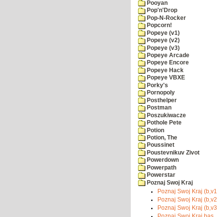
Pooyan
Pop'n'Drop
Pop-N-Rocker
Popcorn!
Popeye (v1)
Popeye (v2)
Popeye (v3)
Popeye Arcade
Popeye Encore
Popeye Hack
Popeye VBXE
Porky's
Pornopoly
Posthelper
Postman
Poszukiwacze
Pothole Pete
Potion
Potion, The
Poussinet
Poustevnikuv Zivot
Powerdown
Powerpath
Powerstar
Poznaj Swoj Kraj
Poznaj Swoj Kraj (b,v1)
Poznaj Swoj Kraj (b,v2)
Poznaj Swoj Kraj (b,v3)
Poznaj Swoj Kraj.bas