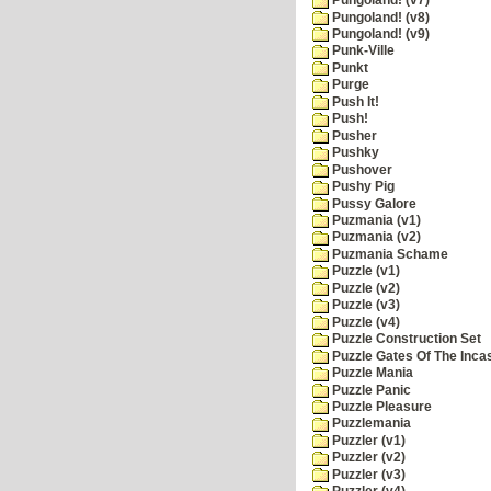
Pungoland! (v7)
Pungoland! (v8)
Pungoland! (v9)
Punk-Ville
Punkt
Purge
Push It!
Push!
Pusher
Pushky
Pushover
Pushy Pig
Pussy Galore
Puzmania (v1)
Puzmania (v2)
Puzmania Schame
Puzzle (v1)
Puzzle (v2)
Puzzle (v3)
Puzzle (v4)
Puzzle Construction Set
Puzzle Gates Of The Inca
Puzzle Mania
Puzzle Panic
Puzzle Pleasure
Puzzlemania
Puzzler (v1)
Puzzler (v2)
Puzzler (v3)