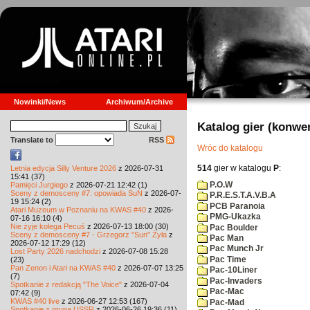
Nowinki/News
Archiwum/Archive
Katalog gier (konwe
Translate to
RSS
Wróc do katalogu
514
gier w katalogu
P
:
Letnia edycja Silly Venture 2026
z 2026-07-31
15:41 (37)
P.O.W
Pamięci Jurgiego
z 2026-07-21 12:42 (1)
Sceny z demosceny #7: opowiada SuN
z 2026-07-
P.R.E.S.T.A.V.B.A
19 15:24 (2)
PCB Paranoia
Atari Muzeum w Poznaniu na KWAS #40
z 2026-
PMG-Ukazka
07-16 16:10 (4)
Nie żyje kolega Pecuś
z 2026-07-13 18:00 (30)
Pac Boulder
Sceny z demosceny #7 - Grzegorz "Sun" Żyła
z
Pac Man
2026-07-12 17:29 (12)
Pac Munch Jr
Lost Party 2026 nadchodzi
z 2026-07-08 15:28
Pac Time
(23)
Pan Zenon i Atari na KWAS #40
z 2026-07-07 13:25
Pac-10Liner
(7)
Pac-Invaders
Spotkanie z redakcją "The Voice"
z 2026-07-04
Pac-Mac
07:42 (9)
KWAS #40 live
z 2026-06-27 12:53 (167)
Pac-Mad
Spotkanie z grupą USSR
z 2026-06-26 19:36 (11)