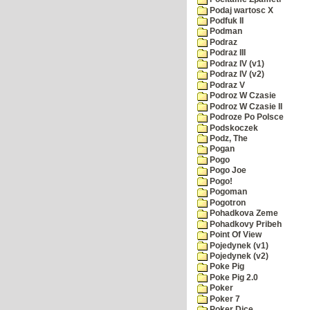
Podaj wartosc X
Podfuk II
Podman
Podraz
Podraz III
Podraz IV (v1)
Podraz IV (v2)
Podraz V
Podroz W Czasie
Podroz W Czasie II
Podroze Po Polsce
Podskoczek
Podz, The
Pogan
Pogo
Pogo Joe
Pogo!
Pogoman
Pogotron
Pohadkova Zeme
Pohadkovy Pribeh
Point Of View
Pojedynek (v1)
Pojedynek (v2)
Poke Pig
Poke Pig 2.0
Poker
Poker 7
Poker Dice