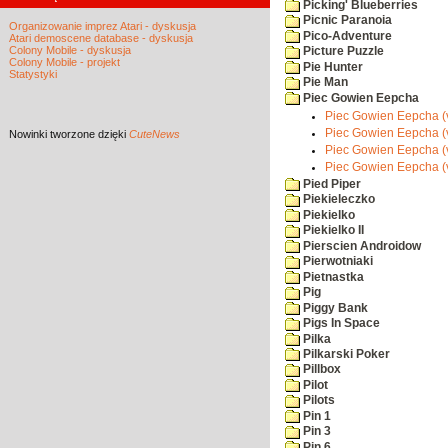
Picking' Blueberries
Picnic Paranoia
Organizowanie imprez Atari - dyskusja
Pico-Adventure
Atari demoscene database - dyskusja
Colony Mobile - dyskusja
Picture Puzzle
Colony Mobile - projekt
Pie Hunter
Statystyki
Pie Man
Piec Gowien Eepcha
Piec Gowien Eepcha (v
Piec Gowien Eepcha (v
Nowinki
tworzone dzięki
CuteNews
Piec Gowien Eepcha (v
Piec Gowien Eepcha (v
Pied Piper
Piekieleczko
Piekielko
Piekielko II
Pierscien Androidow
Pierwotniaki
Pietnastka
Pig
Piggy Bank
Pigs In Space
Pilka
Pilkarski Poker
Pillbox
Pilot
Pilots
Pin 1
Pin 3
Pin 6