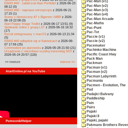
Pac-Man (v1)
KWAS #40 - zabierzcie Atari Portfolio!
z 2026-06-23
Pac-Man (v2)
08:12 (0)
KWAS #40 - naprawa retrosprzętu
z 2026-06-21
Pac-Man (v3)
17:15 (1)
Pac-Man (v4)
Sceny z demosceny #7 z Bigerem i MBR
z 2026-
Pac-Man Arcade
06-19 22:08 (0)
Pac-Maths
Atari Floppy Image Toolkit
z 2026-06-17 13:51 (9)
Spotkanie online z grupą LST
z 2026-06-16 16:32
Pac-Punt
(17)
Pac-Txt
Recoil zintegrowany z macOS
z 2026-06-13 21:34
Paccie (v1)
(5)
KWAS #40 odbędzie się w Katowicach
z 2026-06-
Paccie (v2)
07 17:59 (25)
Pacemaker
Commodore po atarowsku
z 2026-05-28 21:50 (21)
Pachinko Machine
Urządzenie z rekordowo szybką transmisją SIO!
z
Pacific Coast Hwy
2026-05-24 20:57 (116)
Pack Man
«« nowsze
starsze »»
Packman
Pacman (v1)
AtariOnline.pl na YouTube
Pacman (v2)
Pacman Labyrinth
Pacmania
Pacmen - Evolution, The
Pad
Padajici Balvany
Paddleship
Pain
Pairs
Pajaki
Pajaki II
Pajaki, pajaki
Pomocnik/Helper
Pakmans Brothers Reve