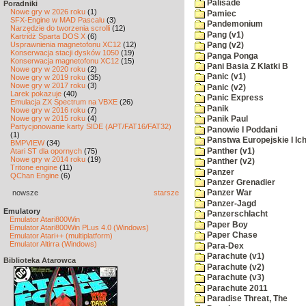
Palisade
Poradniki
Nowe gry w 2026 roku
(1)
Pamiec
SFX-Engine w MAD Pascalu
(3)
Pandemonium
Narzędzie do tworzenia scrolli
(12)
Pang (v1)
Kartridż Sparta DOS X
(6)
Usprawnienia magnetofonu XC12
(12)
Pang (v2)
Konserwacja stacji dysków 1050
(19)
Panga Ponga
Konserwacja magnetofonu XC12
(15)
Pani Basia Z Klatki B
Nowe gry w 2020 roku
(2)
Panic (v1)
Nowe gry w 2019 roku
(35)
Nowe gry w 2017 roku
(3)
Panic (v2)
Larek pokazuje
(40)
Panic Express
Emulacja ZX Spectrum na VBXE
(26)
Panik
Nowe gry w 2016 roku
(7)
Nowe gry w 2015 roku
(4)
Panik Paul
Partycjonowanie karty SIDE (APT/FAT16/FAT32)
Panowie I Poddani
(1)
Panstwa Europejskie I Ich
BMPVIEW
(34)
Panther (v1)
Atari ST dla opornych
(75)
Nowe gry w 2014 roku
(19)
Panther (v2)
Tritone engine
(11)
Panzer
QChan Engine
(6)
Panzer Grenadier
nowsze
starsze
Panzer War
Panzer-Jagd
Emulatory
Panzerschlacht
Emulator Atari800Win
Paper Boy
Emulator Atari800Win PLus 4.0 (Windows)
Paper Chase
Emulator Atari++ (multiplatform)
Emulator Altirra (Windows)
Para-Dex
Parachute (v1)
Biblioteka Atarowca
Parachute (v2)
Parachute (v3)
Parachute 2011
Paradise Threat, The