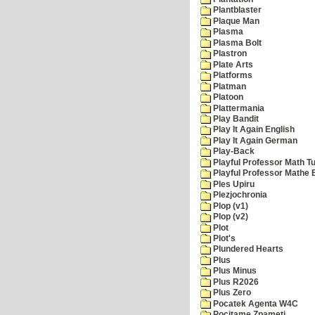
Plantblaster
Plaque Man
Plasma
Plasma Bolt
Plastron
Plate Arts
Platforms
Platman
Platoon
Plattermania
Play Bandit
Play It Again English
Play It Again German
Play-Back
Playful Professor Math Tu
Playful Professor Mathe
Ples Upiru
Plezjochronia
Plop (v1)
Plop (v2)
Plot
Plot's
Plundered Hearts
Plus
Plus Minus
Plus R2026
Plus Zero
Pocatek Agenta W4C
Pocitame Zpameti