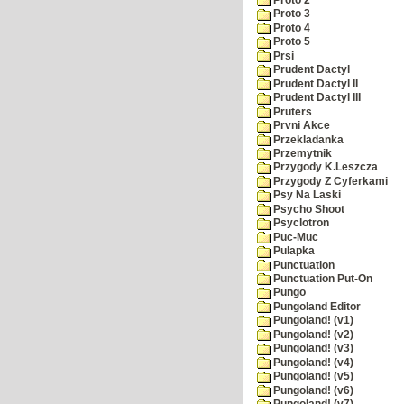
Proto 3
Proto 4
Proto 5
Prsi
Prudent Dactyl
Prudent Dactyl II
Prudent Dactyl III
Pruters
Prvni Akce
Przekladanka
Przemytnik
Przygody K.Leszcza
Przygody Z Cyferkami
Psy Na Laski
Psycho Shoot
Psyclotron
Puc-Muc
Pulapka
Punctuation
Punctuation Put-On
Pungo
Pungoland Editor
Pungoland! (v1)
Pungoland! (v2)
Pungoland! (v3)
Pungoland! (v4)
Pungoland! (v5)
Pungoland! (v6)