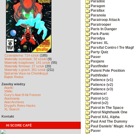
Paradox
Paragon
Parallax
Paranoia
Paratroop Attack
Paratrooper
Paris In Danger
Park-Panic
Parodya
Parsec XL
Parsifal Contro I Tre Magh
Party Quiz
Czasopisma: 714 sztuk
(185)
Paser
Materiały scenowe: 32 sztuki
(9)
Pasjans
Materiały książkowe: 141 sztuk
(55)
Pastfinder
Materiały firmowe: 27 sztuk
(20)
Materiały o grach: 351 sztuk
(211)
Patent Pole Position
Spiżarnia Voya na Chomikuj.pl
Pathfinder
Bajtek Redux
Patience (v1)
Zasoby wiedzy
Patience (v2)
Atariki
Patience (v3)
XWiki
Patience!
Gury's Atari 8-bit Forever
Patrol (v1)
Atarimania
Atari Archives
Patrol (v2)
Drygol's Retro Hacks
Patrol In The Space
XL Search
Patrol Nighthawk One
Kontakt
Patrol XAL Alpha
Paul And The Dummy
HI SCORE CAFÉ
Paul Daniels' Magic Adve
Paver