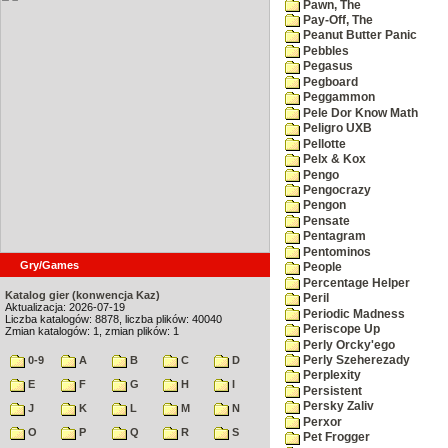
Pawn, The
Pay-Off, The
Peanut Butter Panic
Pebbles
Pegasus
Pegboard
Peggammon
Pele Dor Know Math
Peligro UXB
Pellotte
Pelx & Kox
Pengo
Pengocrazy
Pengon
Pensate
Pentagram
Pentominos
Gry/Games
People
Percentage Helper
Katalog gier (konwencja Kaz)
Peril
Aktualizacja: 2026-07-19
Periodic Madness
Liczba katalogów: 8878, liczba plików: 40040
Periscope Up
Zmian katalogów: 1, zmian plików: 1
Perly Orcky'ego
Perly Szeherezady
0-9
A
B
C
D
Perplexity
E
F
G
H
I
Persistent
Persky Zaliv
J
K
L
M
N
Perxor
O
P
Q
R
S
Pet Frogger