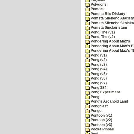
Polygons!
Pomozte
Pomsta Bile Diskety
Pomsta Sileneho Ataristy
Pomsta Sileneho Skolaka
Pomsta Sinclairistum
Pond, The (v1)
Pond, The (v2)
Pondering About Max's
Pondering About Max's B
Pondering About Max's 
Pong (v1)
Pong (v2)
Pong (v3)
Pong (v4)
Pong (v5)
Pong (v6)
Pong (v7)
Pong 384
Pong Experiment
Pong!
Pong's Arcanoid Land
Pongblast
Pongo
Pontoon (v1)
Pontoon (v2)
Pontoon (v3)
Pooka Pinball
Pool