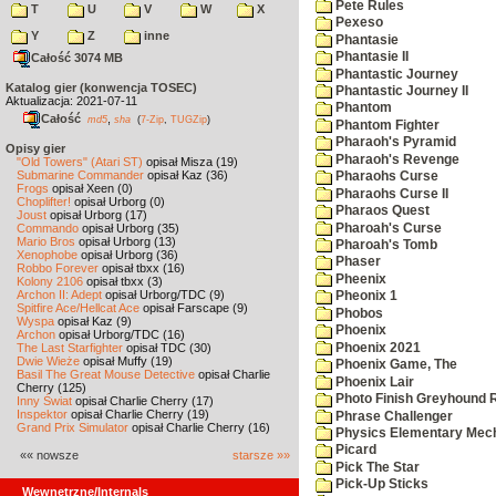
Pete Rules
T
U
V
W
X
Pexeso
Y
Z
inne
Phantasie
Phantasie II
Całość 3074 MB
Phantastic Journey
Katalog gier (konwencja TOSEC)
Phantastic Journey II
Aktualizacja: 2021-07-11
Phantom
Całość
,
md5
sha
(
7-Zip
,
TUGZip
)
Phantom Fighter
Pharaoh's Pyramid
Opisy gier
Pharaoh's Revenge
"Old Towers" (Atari ST)
opisał Misza (19)
Submarine Commander
opisał Kaz (36)
Pharaohs Curse
Frogs
opisał Xeen (0)
Pharaohs Curse II
Choplifter!
opisał Urborg (0)
Pharaos Quest
Joust
opisał Urborg (17)
Pharoah's Curse
Commando
opisał Urborg (35)
Mario Bros
opisał Urborg (13)
Pharoah's Tomb
Xenophobe
opisał Urborg (36)
Phaser
Robbo Forever
opisał tbxx (16)
Pheenix
Kolony 2106
opisał tbxx (3)
Archon II: Adept
opisał Urborg/TDC (9)
Pheonix 1
Spitfire Ace/Hellcat Ace
opisał Farscape (9)
Phobos
Wyspa
opisał Kaz (9)
Phoenix
Archon
opisał Urborg/TDC (16)
Phoenix 2021
The Last Starfighter
opisał TDC (30)
Dwie Wieże
opisał Muffy (19)
Phoenix Game, The
Basil The Great Mouse Detective
opisał Charlie
Phoenix Lair
Cherry (125)
Photo Finish Greyhound 
Inny Świat
opisał Charlie Cherry (17)
Inspektor
opisał Charlie Cherry (19)
Phrase Challenger
Grand Prix Simulator
opisał Charlie Cherry (16)
Physics Elementary Mec
Picard
«« nowsze
starsze »»
Pick The Star
Pick-Up Sticks
Wewnętrzne/Internals