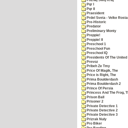
Pqr I
Pqr II
Praesident
Prdel Sveta - Velke Rost
Pre-Historic
Predator
Preliminary Monty
Preppie!
Preppie! II
Preschool 1
Preschool Fun
Preschool IQ
Presidents Of The United
Prevoz
Pribeh Ze Tmy
Price Of Magik, The
Price is Right, The
Prima Boulderdash
Prima Boulderdash 2
Prince Of Persia
Princess And The Frog, T
Prison Ball
Prisoner 2
Private Detective 1
Private Detective 2
Private Detective 3
Prizrak Nuly
Pro Biker
Pro Bowling