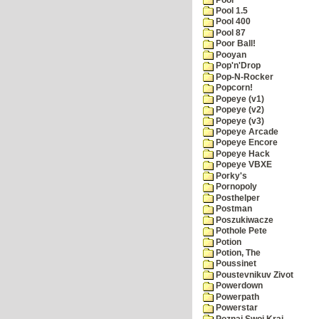
Pool 1.5
Pool 400
Pool 87
Poor Ball!
Pooyan
Pop'n'Drop
Pop-N-Rocker
Popcorn!
Popeye (v1)
Popeye (v2)
Popeye (v3)
Popeye Arcade
Popeye Encore
Popeye Hack
Popeye VBXE
Porky's
Pornopoly
Posthelper
Postman
Poszukiwacze
Pothole Pete
Potion
Potion, The
Poussinet
Poustevnikuv Zivot
Powerdown
Powerpath
Powerstar
Poznaj Swoj Kraj