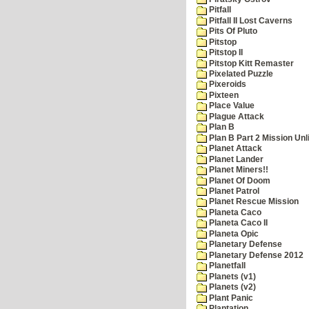
Pitfall
Pitfall II Lost Caverns
Pits Of Pluto
Pitstop
Pitstop II
Pitstop Kitt Remaster
Pixelated Puzzle
Pixeroids
Pixteen
Place Value
Plague Attack
Plan B
Plan B Part 2 Mission Unl
Planet Attack
Planet Lander
Planet Miners!!
Planet Of Doom
Planet Patrol
Planet Rescue Mission
Planeta Caco
Planeta Caco II
Planeta Opic
Planetary Defense
Planetary Defense 2012
Planetfall
Planets (v1)
Planets (v2)
Plant Panic
Plantation