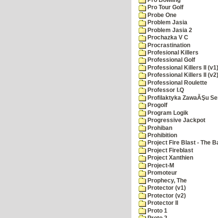
Pro Tour Golf
Probe One
Problem Jasia
Problem Jasia 2
Prochazka V C
Procrastination
Profesional Killers
Professional Golf
Professional Killers II (v1
Professional Killers II (v2
Professional Roulette
Professor I.Q
Profilaktyka ZawaĂŞu Se
Progolf
Program Logik
Progressive Jackpot
Prohiban
Prohibition
Project Fire Blast - The B
Project Fireblast
Project Xanthien
Project-M
Promoteur
Prophecy, The
Protector (v1)
Protector (v2)
Protector II
Proto 1
Proto 2