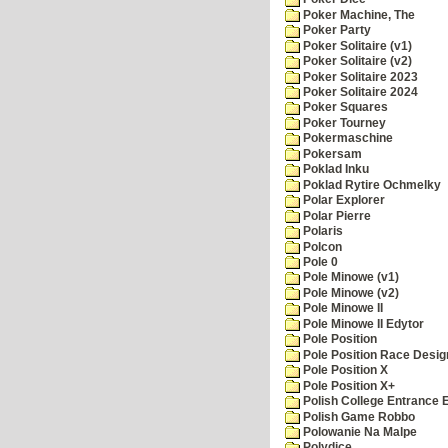
Poker Machine, The
Poker Party
Poker Solitaire (v1)
Poker Solitaire (v2)
Poker Solitaire 2023
Poker Solitaire 2024
Poker Squares
Poker Tourney
Pokermaschine
Pokersam
Poklad Inku
Poklad Rytire Ochmelky
Polar Explorer
Polar Pierre
Polaris
Polcon
Pole 0
Pole Minowe (v1)
Pole Minowe (v2)
Pole Minowe II
Pole Minowe II Edytor
Pole Position
Pole Position Race Desig
Pole Position X
Pole Position X+
Polish College Entrance
Polish Game Robbo
Polowanie Na Malpe
Polydice