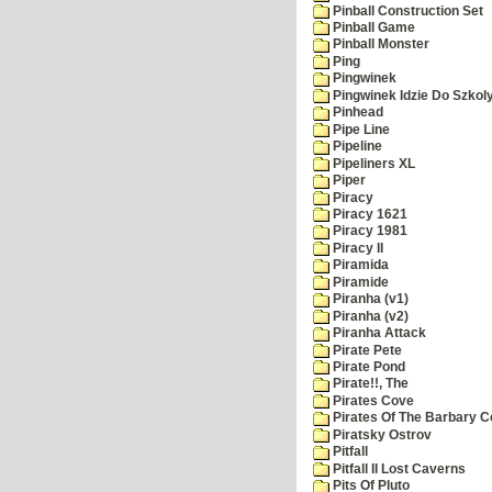
Pinball Construction Set
Pinball Game
Pinball Monster
Ping
Pingwinek
Pingwinek Idzie Do Szkol
Pinhead
Pipe Line
Pipeline
Pipeliners XL
Piper
Piracy
Piracy 1621
Piracy 1981
Piracy II
Piramida
Piramide
Piranha (v1)
Piranha (v2)
Piranha Attack
Pirate Pete
Pirate Pond
Pirate!!, The
Pirates Cove
Pirates Of The Barbary C
Piratsky Ostrov
Pitfall
Pitfall II Lost Caverns
Pits Of Pluto