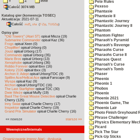
Y
Z
inne
Pete Rules
Pexeso
Całość 3074 MB
Phantasie
Katalog gier (konwencja TOSEC)
Phantasie II
Aktualizacja: 2021-07-11
Phantastic Journey
Całość
,
md5
sha
(
7-Zip
,
TUGZip
)
Phantastic Journey II
Phantom
Opisy gier
Phantom Fighter
"Old Towers" (Atari ST)
opisał Misza (19)
Submarine Commander
opisał Kaz (36)
Pharaoh's Pyramid
Frogs
opisał Xeen (0)
Pharaoh's Revenge
Choplifter!
opisał Urborg (0)
Pharaohs Curse
Joust
opisał Urborg (17)
Pharaohs Curse II
Commando
opisał Urborg (35)
Mario Bros
opisał Urborg (13)
Pharaos Quest
Xenophobe
opisał Urborg (36)
Pharoah's Curse
Robbo Forever
opisał tbxx (16)
Pharoah's Tomb
Kolony 2106
opisał tbxx (3)
Archon II: Adept
opisał Urborg/TDC (9)
Phaser
Spitfire Ace/Hellcat Ace
opisał Farscape (9)
Pheenix
Wyspa
opisał Kaz (9)
Pheonix 1
Archon
opisał Urborg/TDC (16)
Phobos
The Last Starfighter
opisał TDC (30)
Dwie Wieże
opisał Muffy (19)
Phoenix
Basil The Great Mouse Detective
opisał Charlie
Phoenix 2021
Cherry (125)
Phoenix Game, The
Inny Świat
opisał Charlie Cherry (17)
Inspektor
opisał Charlie Cherry (19)
Phoenix Lair
Grand Prix Simulator
opisał Charlie Cherry (16)
Photo Finish Greyhound 
Phrase Challenger
«« nowsze
starsze »»
Physics Elementary Mec
Picard
Wewnętrzne/Internals
Pick The Star
Pick-Up Sticks
Organizowanie imprez Atari - dyskusja