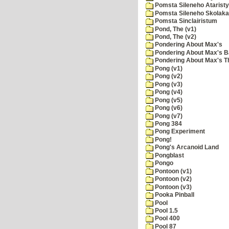
Pomsta Sileneho Ataristy
Pomsta Sileneho Skolaka
Pomsta Sinclairistum
Pond, The (v1)
Pond, The (v2)
Pondering About Max's
Pondering About Max's B
Pondering About Max's 
Pong (v1)
Pong (v2)
Pong (v3)
Pong (v4)
Pong (v5)
Pong (v6)
Pong (v7)
Pong 384
Pong Experiment
Pong!
Pong's Arcanoid Land
Pongblast
Pongo
Pontoon (v1)
Pontoon (v2)
Pontoon (v3)
Pooka Pinball
Pool
Pool 1.5
Pool 400
Pool 87