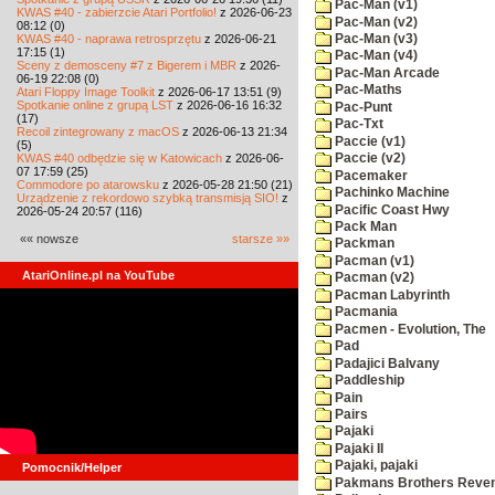
Pac-Man (v1)
KWAS #40 - zabierzcie Atari Portfolio!
z 2026-06-23
Pac-Man (v2)
08:12 (0)
KWAS #40 - naprawa retrosprzętu
z 2026-06-21
Pac-Man (v3)
17:15 (1)
Pac-Man (v4)
Sceny z demosceny #7 z Bigerem i MBR
z 2026-
Pac-Man Arcade
06-19 22:08 (0)
Pac-Maths
Atari Floppy Image Toolkit
z 2026-06-17 13:51 (9)
Spotkanie online z grupą LST
z 2026-06-16 16:32
Pac-Punt
(17)
Pac-Txt
Recoil zintegrowany z macOS
z 2026-06-13 21:34
Paccie (v1)
(5)
KWAS #40 odbędzie się w Katowicach
z 2026-06-
Paccie (v2)
07 17:59 (25)
Pacemaker
Commodore po atarowsku
z 2026-05-28 21:50 (21)
Pachinko Machine
Urządzenie z rekordowo szybką transmisją SIO!
z
Pacific Coast Hwy
2026-05-24 20:57 (116)
Pack Man
«« nowsze
starsze »»
Packman
Pacman (v1)
AtariOnline.pl na YouTube
Pacman (v2)
Pacman Labyrinth
Pacmania
Pacmen - Evolution, The
Pad
Padajici Balvany
Paddleship
Pain
Pairs
Pajaki
Pajaki II
Pajaki, pajaki
Pomocnik/Helper
Pakmans Brothers Reve