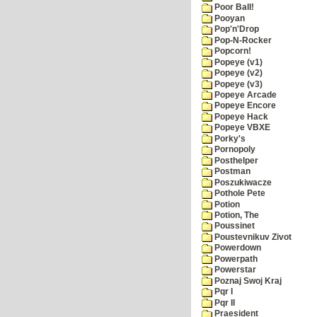
Poor Ball!
Pooyan
Pop'n'Drop
Pop-N-Rocker
Popcorn!
Popeye (v1)
Popeye (v2)
Popeye (v3)
Popeye Arcade
Popeye Encore
Popeye Hack
Popeye VBXE
Porky's
Pornopoly
Posthelper
Postman
Poszukiwacze
Pothole Pete
Potion
Potion, The
Poussinet
Poustevnikuv Zivot
Powerdown
Powerpath
Powerstar
Poznaj Swoj Kraj
Pqr I
Pqr II
Praesident