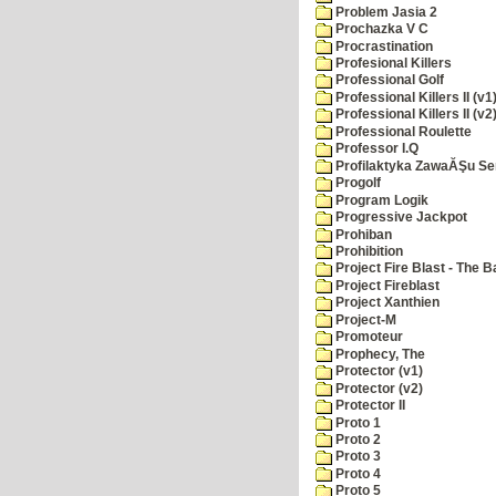
Problem Jasia 2
Prochazka V C
Procrastination
Profesional Killers
Professional Golf
Professional Killers II (v1
Professional Killers II (v2
Professional Roulette
Professor I.Q
Profilaktyka ZawaĂŞu Se
Progolf
Program Logik
Progressive Jackpot
Prohiban
Prohibition
Project Fire Blast - The B
Project Fireblast
Project Xanthien
Project-M
Promoteur
Prophecy, The
Protector (v1)
Protector (v2)
Protector II
Proto 1
Proto 2
Proto 3
Proto 4
Proto 5