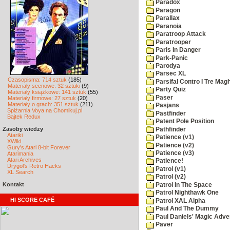
Paradox
Paragon
Parallax
Paranoia
Paratroop Attack
Paratrooper
Paris In Danger
Park-Panic
Parodya
Parsec XL
Czasopisma: 714 sztuk
(185)
Parsifal Contro I Tre Magh
Materiały scenowe: 32 sztuki
(9)
Party Quiz
Materiały książkowe: 141 sztuk
(55)
Paser
Materiały firmowe: 27 sztuk
(20)
Materiały o grach: 351 sztuk
(211)
Pasjans
Spiżarnia Voya na Chomikuj.pl
Pastfinder
Bajtek Redux
Patent Pole Position
Zasoby wiedzy
Pathfinder
Atariki
Patience (v1)
XWiki
Patience (v2)
Gury's Atari 8-bit Forever
Patience (v3)
Atarimania
Atari Archives
Patience!
Drygol's Retro Hacks
Patrol (v1)
XL Search
Patrol (v2)
Kontakt
Patrol In The Space
Patrol Nighthawk One
HI SCORE CAFÉ
Patrol XAL Alpha
Paul And The Dummy
Paul Daniels' Magic Adve
Paver