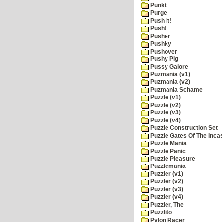
Punkt
Purge
Push It!
Push!
Pusher
Pushky
Pushover
Pushy Pig
Pussy Galore
Puzmania (v1)
Puzmania (v2)
Puzmania Schame
Puzzle (v1)
Puzzle (v2)
Puzzle (v3)
Puzzle (v4)
Puzzle Construction Set
Puzzle Gates Of The Inca
Puzzle Mania
Puzzle Panic
Puzzle Pleasure
Puzzlemania
Puzzler (v1)
Puzzler (v2)
Puzzler (v3)
Puzzler (v4)
Puzzler, The
Puzzlito
Pylon Racer