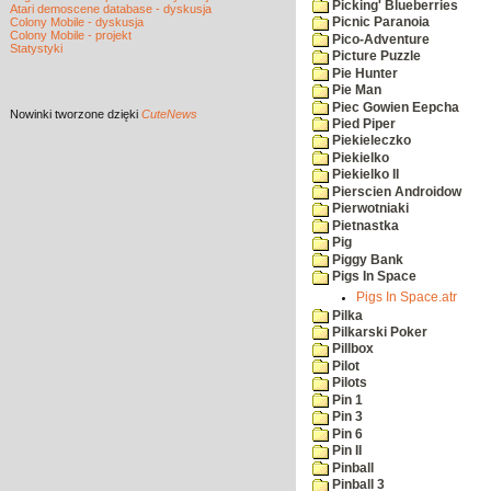
Picking' Blueberries
Atari demoscene database - dyskusja
Colony Mobile - dyskusja
Picnic Paranoia
Colony Mobile - projekt
Pico-Adventure
Statystyki
Picture Puzzle
Pie Hunter
Pie Man
Piec Gowien Eepcha
Nowinki
tworzone dzięki
CuteNews
Pied Piper
Piekieleczko
Piekielko
Piekielko II
Pierscien Androidow
Pierwotniaki
Pietnastka
Pig
Piggy Bank
Pigs In Space
Pigs In Space.atr
Pilka
Pilkarski Poker
Pillbox
Pilot
Pilots
Pin 1
Pin 3
Pin 6
Pin II
Pinball
Pinball 3