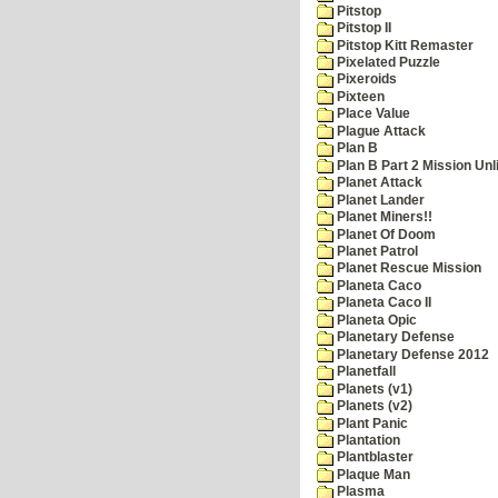
Pitstop
Pitstop II
Pitstop Kitt Remaster
Pixelated Puzzle
Pixeroids
Pixteen
Place Value
Plague Attack
Plan B
Plan B Part 2 Mission Unl
Planet Attack
Planet Lander
Planet Miners!!
Planet Of Doom
Planet Patrol
Planet Rescue Mission
Planeta Caco
Planeta Caco II
Planeta Opic
Planetary Defense
Planetary Defense 2012
Planetfall
Planets (v1)
Planets (v2)
Plant Panic
Plantation
Plantblaster
Plaque Man
Plasma