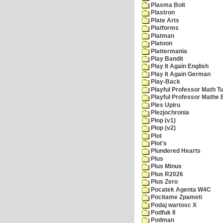
Plasma Bolt
Plastron
Plate Arts
Platforms
Platman
Platoon
Plattermania
Play Bandit
Play It Again English
Play It Again German
Play-Back
Playful Professor Math Tu
Playful Professor Mathe
Ples Upiru
Plezjochronia
Plop (v1)
Plop (v2)
Plot
Plot's
Plundered Hearts
Plus
Plus Minus
Plus R2026
Plus Zero
Pocatek Agenta W4C
Pocitame Zpameti
Podaj wartosc X
Podfuk II
Podman