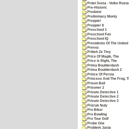
Prdel Sveta - Velke Rost
Pre-Historic
Predator
Preliminary Monty
Preppie!
Preppie! II
Preschool 1
Preschool Fun
Preschool IQ
Presidents Of The United
Prevoz
Pribeh Ze Tmy
Price Of Magik, The
Price is Right, The
Prima Boulderdash
Prima Boulderdash 2
Prince Of Persia
Princess And The Frog, T
Prison Ball
Prisoner 2
Private Detective 1
Private Detective 2
Private Detective 3
Prizrak Nuly
Pro Biker
Pro Bowling
Pro Tour Golf
Probe One
Problem Jasia