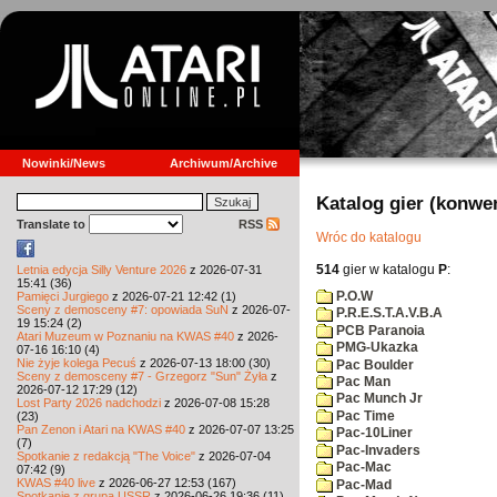
Nowinki/News
Archiwum/Archive
Katalog gier (konwe
Translate to
RSS
Wróc do katalogu
514
gier w katalogu
P
:
Letnia edycja Silly Venture 2026
z 2026-07-31
15:41 (36)
P.O.W
Pamięci Jurgiego
z 2026-07-21 12:42 (1)
Sceny z demosceny #7: opowiada SuN
z 2026-07-
P.R.E.S.T.A.V.B.A
19 15:24 (2)
PCB Paranoia
Atari Muzeum w Poznaniu na KWAS #40
z 2026-
PMG-Ukazka
07-16 16:10 (4)
Nie żyje kolega Pecuś
z 2026-07-13 18:00 (30)
Pac Boulder
Sceny z demosceny #7 - Grzegorz "Sun" Żyła
z
Pac Man
2026-07-12 17:29 (12)
Pac Munch Jr
Lost Party 2026 nadchodzi
z 2026-07-08 15:28
Pac Time
(23)
Pan Zenon i Atari na KWAS #40
z 2026-07-07 13:25
Pac-10Liner
(7)
Pac-Invaders
Spotkanie z redakcją "The Voice"
z 2026-07-04
Pac-Mac
07:42 (9)
KWAS #40 live
z 2026-06-27 12:53 (167)
Pac-Mad
Spotkanie z grupą USSR
z 2026-06-26 19:36 (11)