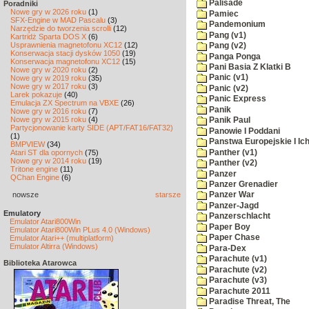
Palisade
Poradniki
Nowe gry w 2026 roku
(1)
Pamiec
SFX-Engine w MAD Pascalu
(3)
Pandemonium
Narzędzie do tworzenia scrolli
(12)
Pang (v1)
Kartridż Sparta DOS X
(6)
Usprawnienia magnetofonu XC12
(12)
Pang (v2)
Konserwacja stacji dysków 1050
(19)
Panga Ponga
Konserwacja magnetofonu XC12
(15)
Pani Basia Z Klatki B
Nowe gry w 2020 roku
(2)
Panic (v1)
Nowe gry w 2019 roku
(35)
Nowe gry w 2017 roku
(3)
Panic (v2)
Larek pokazuje
(40)
Panic Express
Emulacja ZX Spectrum na VBXE
(26)
Panik
Nowe gry w 2016 roku
(7)
Nowe gry w 2015 roku
(4)
Panik Paul
Partycjonowanie karty SIDE (APT/FAT16/FAT32)
Panowie I Poddani
(1)
Panstwa Europejskie I Ich
BMPVIEW
(34)
Panther (v1)
Atari ST dla opornych
(75)
Nowe gry w 2014 roku
(19)
Panther (v2)
Tritone engine
(11)
Panzer
QChan Engine
(6)
Panzer Grenadier
nowsze
starsze
Panzer War
Panzer-Jagd
Emulatory
Panzerschlacht
Emulator Atari800Win
Paper Boy
Emulator Atari800Win PLus 4.0 (Windows)
Paper Chase
Emulator Atari++ (multiplatform)
Emulator Altirra (Windows)
Para-Dex
Parachute (v1)
Biblioteka Atarowca
Parachute (v2)
Parachute (v3)
Parachute 2011
Paradise Threat, The