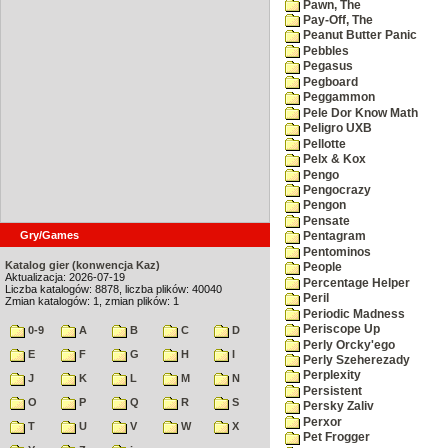
Pawn, The
Pay-Off, The
Peanut Butter Panic
Pebbles
Pegasus
Pegboard
Peggammon
Pele Dor Know Math
Peligro UXB
Pellotte
Pelx & Kox
Pengo
Pengocrazy
Pengon
Pensate
Gry/Games
Pentagram
Pentominos
Katalog gier (konwencja Kaz)
People
Aktualizacja: 2026-07-19
Percentage Helper
Liczba katalogów: 8878, liczba plików: 40040
Peril
Zmian katalogów: 1, zmian plików: 1
Periodic Madness
Periscope Up
0-9
A
B
C
D
Perly Orcky'ego
E
F
G
H
I
Perly Szeherezady
Perplexity
J
K
L
M
N
Persistent
O
P
Q
R
S
Persky Zaliv
Perxor
T
U
V
W
X
Pet Frogger