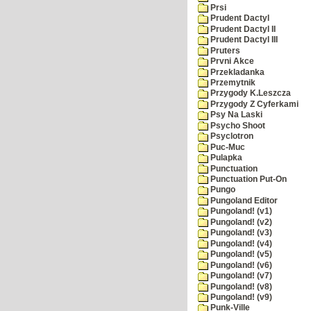
Prsi
Prudent Dactyl
Prudent Dactyl II
Prudent Dactyl III
Pruters
Prvni Akce
Przekladanka
Przemytnik
Przygody K.Leszcza
Przygody Z Cyferkami
Psy Na Laski
Psycho Shoot
Psyclotron
Puc-Muc
Pulapka
Punctuation
Punctuation Put-On
Pungo
Pungoland Editor
Pungoland! (v1)
Pungoland! (v2)
Pungoland! (v3)
Pungoland! (v4)
Pungoland! (v5)
Pungoland! (v6)
Pungoland! (v7)
Pungoland! (v8)
Pungoland! (v9)
Punk-Ville