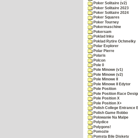
Poker Solitaire (v2)
Poker Solitaire 2023
Poker Solitaire 2024
Poker Squares
Poker Tourney
Pokermaschine
Pokersam
Poklad Inku
Poklad Rytire Ochmelky
Polar Explorer
Polar Pierre
Polaris
Polcon
Pole 0
Pole Minowe (v1)
Pole Minowe (v2)
Pole Minowe II
Pole Minowe II Edytor
Pole Position
Pole Position Race Desig
Pole Position X
Pole Position X+
Polish College Entrance
Polish Game Robbo
Polowanie Na Malpe
Polydice
Polygons!
Pomozte
Pomsta Bile Diskety