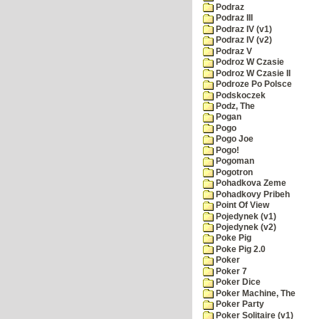
Podraz
Podraz III
Podraz IV (v1)
Podraz IV (v2)
Podraz V
Podroz W Czasie
Podroz W Czasie II
Podroze Po Polsce
Podskoczek
Podz, The
Pogan
Pogo
Pogo Joe
Pogo!
Pogoman
Pogotron
Pohadkova Zeme
Pohadkovy Pribeh
Point Of View
Pojedynek (v1)
Pojedynek (v2)
Poke Pig
Poke Pig 2.0
Poker
Poker 7
Poker Dice
Poker Machine, The
Poker Party
Poker Solitaire (v1)