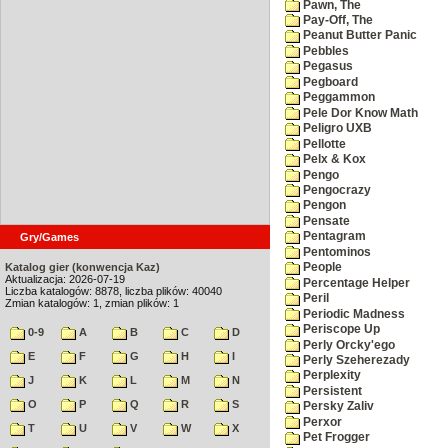
Pawn, The
Pay-Off, The
Peanut Butter Panic
Pebbles
Pegasus
Pegboard
Peggammon
Pele Dor Know Math
Peligro UXB
Pellotte
Pelx & Kox
Pengo
Pengocrazy
Pengon
Pensate
Pentagram
Gry/Games
Pentominos
Katalog gier (konwencja Kaz)
People
Aktualizacja: 2026-07-19
Percentage Helper
Liczba katalogów: 8878, liczba plików: 40040
Peril
Zmian katalogów: 1, zmian plików: 1
Periodic Madness
Periscope Up
0-9
A
B
C
D
Perly Orcky'ego
E
F
G
H
I
Perly Szeherezady
Perplexity
J
K
L
M
N
Persistent
O
P
Q
R
S
Persky Zaliv
Perxor
T
U
V
W
X
Pet Frogger