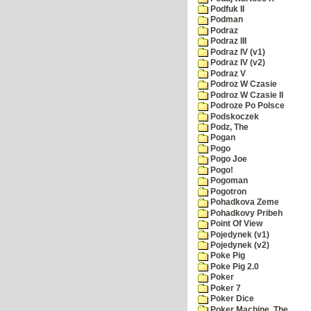
Podfuk II
Podman
Podraz
Podraz III
Podraz IV (v1)
Podraz IV (v2)
Podraz V
Podroz W Czasie
Podroz W Czasie II
Podroze Po Polsce
Podskoczek
Podz, The
Pogan
Pogo
Pogo Joe
Pogo!
Pogoman
Pogotron
Pohadkova Zeme
Pohadkovy Pribeh
Point Of View
Pojedynek (v1)
Pojedynek (v2)
Poke Pig
Poke Pig 2.0
Poker
Poker 7
Poker Dice
Poker Machine, The