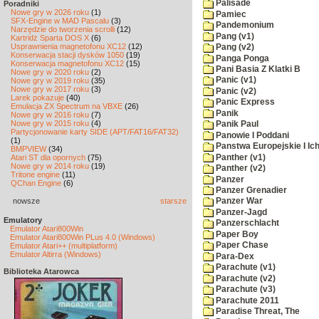
Palisade
Poradniki
Nowe gry w 2026 roku
(1)
Pamiec
SFX-Engine w MAD Pascalu
(3)
Pandemonium
Narzędzie do tworzenia scrolli
(12)
Pang (v1)
Kartridż Sparta DOS X
(6)
Usprawnienia magnetofonu XC12
(12)
Pang (v2)
Konserwacja stacji dysków 1050
(19)
Panga Ponga
Konserwacja magnetofonu XC12
(15)
Pani Basia Z Klatki B
Nowe gry w 2020 roku
(2)
Panic (v1)
Nowe gry w 2019 roku
(35)
Nowe gry w 2017 roku
(3)
Panic (v2)
Larek pokazuje
(40)
Panic Express
Emulacja ZX Spectrum na VBXE
(26)
Panik
Nowe gry w 2016 roku
(7)
Nowe gry w 2015 roku
(4)
Panik Paul
Partycjonowanie karty SIDE (APT/FAT16/FAT32)
Panowie I Poddani
(1)
Panstwa Europejskie I Ich
BMPVIEW
(34)
Panther (v1)
Atari ST dla opornych
(75)
Nowe gry w 2014 roku
(19)
Panther (v2)
Tritone engine
(11)
Panzer
QChan Engine
(6)
Panzer Grenadier
nowsze
starsze
Panzer War
Panzer-Jagd
Emulatory
Panzerschlacht
Emulator Atari800Win
Paper Boy
Emulator Atari800Win PLus 4.0 (Windows)
Paper Chase
Emulator Atari++ (multiplatform)
Emulator Altirra (Windows)
Para-Dex
Parachute (v1)
Biblioteka Atarowca
Parachute (v2)
Parachute (v3)
Parachute 2011
Paradise Threat, The