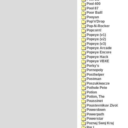
Pool 400
Pool 87
Poor Ball!
Pooyan
Pop'n'Drop
Pop-N-Rocker
Popcorn!
Popeye (v1)
Popeye (v2)
Popeye (v3)
Popeye Arcade
Popeye Encore
Popeye Hack
Popeye VBXE
Porky's
Pornopoly
Posthelper
Postman
Poszukiwacze
Pothole Pete
Potion
Potion, The
Poussinet
Poustevnikuv Zivot
Powerdown
Powerpath
Powerstar
Poznaj Swoj Kraj
Pqr I