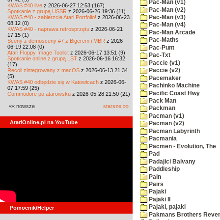
Pac-Man (v1)
KWAS #40 live
z 2026-06-27 12:53 (167)
Pac-Man (v2)
Spotkanie z grupą USSR
z 2026-06-26 19:36 (11)
KWAS #40 - zabierzcie Atari Portfolio!
z 2026-06-23
Pac-Man (v3)
08:12 (0)
Pac-Man (v4)
KWAS #40 - naprawa retrosprzętu
z 2026-06-21
Pac-Man Arcade
17:15 (1)
Pac-Maths
Sceny z demosceny #7 z Bigerem i MBR
z 2026-
06-19 22:08 (0)
Pac-Punt
Atari Floppy Image Toolkit
z 2026-06-17 13:51 (9)
Pac-Txt
Spotkanie online z grupą LST
z 2026-06-16 16:32
Paccie (v1)
(17)
Recoil zintegrowany z macOS
z 2026-06-13 21:34
Paccie (v2)
(5)
Pacemaker
KWAS #40 odbędzie się w Katowicach
z 2026-06-
Pachinko Machine
07 17:59 (25)
Pacific Coast Hwy
Commodore po atarowsku
z 2026-05-28 21:50 (21)
Pack Man
«« nowsze
starsze »»
Packman
Pacman (v1)
AtariOnline.pl na YouTube
Pacman (v2)
Pacman Labyrinth
Pacmania
Pacmen - Evolution, The
Pad
Padajici Balvany
Paddleship
Pain
Pairs
Pajaki
Pajaki II
Pajaki, pajaki
Pomocnik/Helper
Pakmans Brothers Reve