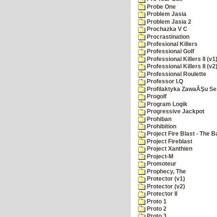
Probe One
Problem Jasia
Problem Jasia 2
Prochazka V C
Procrastination
Profesional Killers
Professional Golf
Professional Killers II (v1
Professional Killers II (v2
Professional Roulette
Professor I.Q
Profilaktyka ZawaĂŞu Se
Progolf
Program Logik
Progressive Jackpot
Prohiban
Prohibition
Project Fire Blast - The B
Project Fireblast
Project Xanthien
Project-M
Promoteur
Prophecy, The
Protector (v1)
Protector (v2)
Protector II
Proto 1
Proto 2
Proto 3