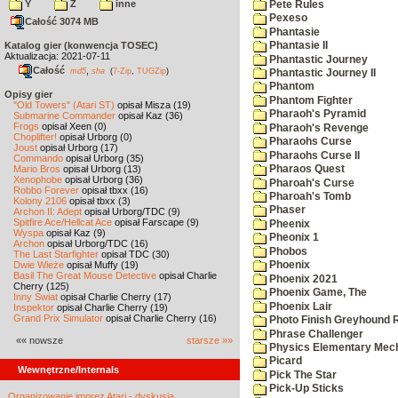
Y
Z
inne
Pete Rules
Pexeso
Całość 3074 MB
Phantasie
Katalog gier (konwencja TOSEC)
Phantasie II
Aktualizacja: 2021-07-11
Phantastic Journey
Całość
,
md5
sha
(
7-Zip
,
TUGZip
)
Phantastic Journey II
Phantom
Opisy gier
Phantom Fighter
"Old Towers" (Atari ST)
opisał Misza (19)
Pharaoh's Pyramid
Submarine Commander
opisał Kaz (36)
Frogs
opisał Xeen (0)
Pharaoh's Revenge
Choplifter!
opisał Urborg (0)
Pharaohs Curse
Joust
opisał Urborg (17)
Pharaohs Curse II
Commando
opisał Urborg (35)
Mario Bros
opisał Urborg (13)
Pharaos Quest
Xenophobe
opisał Urborg (36)
Pharoah's Curse
Robbo Forever
opisał tbxx (16)
Pharoah's Tomb
Kolony 2106
opisał tbxx (3)
Phaser
Archon II: Adept
opisał Urborg/TDC (9)
Spitfire Ace/Hellcat Ace
opisał Farscape (9)
Pheenix
Wyspa
opisał Kaz (9)
Pheonix 1
Archon
opisał Urborg/TDC (16)
Phobos
The Last Starfighter
opisał TDC (30)
Dwie Wieże
opisał Muffy (19)
Phoenix
Basil The Great Mouse Detective
opisał Charlie
Phoenix 2021
Cherry (125)
Phoenix Game, The
Inny Świat
opisał Charlie Cherry (17)
Phoenix Lair
Inspektor
opisał Charlie Cherry (19)
Grand Prix Simulator
opisał Charlie Cherry (16)
Photo Finish Greyhound 
Phrase Challenger
«« nowsze
starsze »»
Physics Elementary Mec
Picard
Wewnętrzne/Internals
Pick The Star
Pick-Up Sticks
Organizowanie imprez Atari - dyskusja