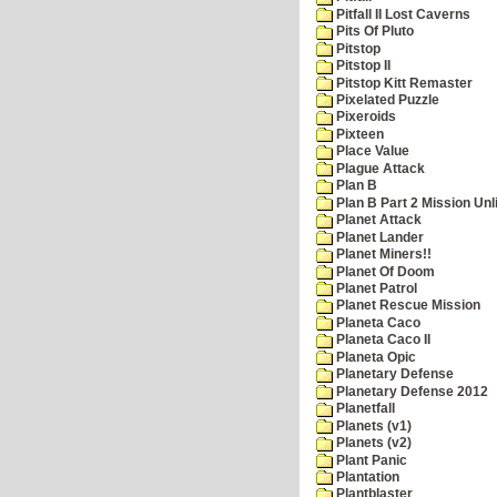
Pitfall II Lost Caverns
Pits Of Pluto
Pitstop
Pitstop II
Pitstop Kitt Remaster
Pixelated Puzzle
Pixeroids
Pixteen
Place Value
Plague Attack
Plan B
Plan B Part 2 Mission Unl
Planet Attack
Planet Lander
Planet Miners!!
Planet Of Doom
Planet Patrol
Planet Rescue Mission
Planeta Caco
Planeta Caco II
Planeta Opic
Planetary Defense
Planetary Defense 2012
Planetfall
Planets (v1)
Planets (v2)
Plant Panic
Plantation
Plantblaster