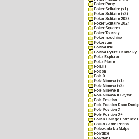
Poker Party
Poker Solitaire (v1)
Poker Solitaire (v2)
Poker Solitaire 2023
Poker Solitaire 2024
Poker Squares
Poker Tourney
Pokermaschine
Pokersam
Poklad Inku
Poklad Rytire Ochmelky
Polar Explorer
Polar Pierre
Polaris
Polcon
Pole 0
Pole Minowe (v1)
Pole Minowe (v2)
Pole Minowe II
Pole Minowe II Edytor
Pole Position
Pole Position Race Desig
Pole Position X
Pole Position X+
Polish College Entrance
Polish Game Robbo
Polowanie Na Malpe
Polydice
Polygons!