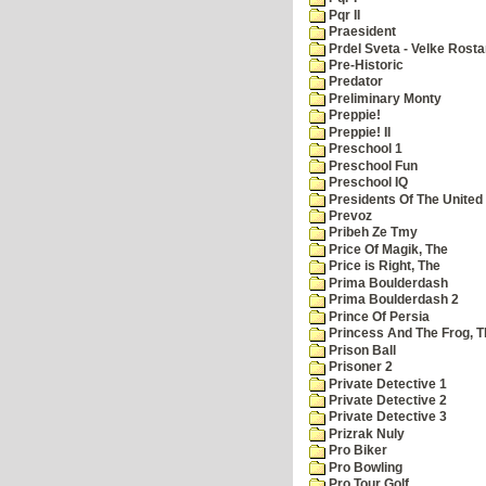
Pqr II
Praesident
Prdel Sveta - Velke Rost
Pre-Historic
Predator
Preliminary Monty
Preppie!
Preppie! II
Preschool 1
Preschool Fun
Preschool IQ
Presidents Of The United
Prevoz
Pribeh Ze Tmy
Price Of Magik, The
Price is Right, The
Prima Boulderdash
Prima Boulderdash 2
Prince Of Persia
Princess And The Frog, T
Prison Ball
Prisoner 2
Private Detective 1
Private Detective 2
Private Detective 3
Prizrak Nuly
Pro Biker
Pro Bowling
Pro Tour Golf