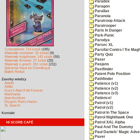
Paradox
Paragon
Parallax
Paranoia
Paratroop Attack
Paratrooper
Paris In Danger
Park-Panic
Parodya
Parsec XL
Czasopisma: 714 sztuk
(185)
Parsifal Contro I Tre Magh
Materiały scenowe: 32 sztuki
(9)
Party Quiz
Materiały książkowe: 141 sztuk
(55)
Paser
Materiały firmowe: 27 sztuk
(20)
Materiały o grach: 351 sztuk
(211)
Pasjans
Spiżarnia Voya na Chomikuj.pl
Pastfinder
Bajtek Redux
Patent Pole Position
Pathfinder
Zasoby wiedzy
Atariki
Patience (v1)
XWiki
Patience (v2)
Gury's Atari 8-bit Forever
Patience (v3)
Atarimania
Atari Archives
Patience!
Drygol's Retro Hacks
Patrol (v1)
XL Search
Patrol (v2)
Patrol In The Space
Kontakt
Patrol Nighthawk One
Patrol XAL Alpha
HI SCORE CAFÉ
Paul And The Dummy
Paul Daniels' Magic Adve
Paver