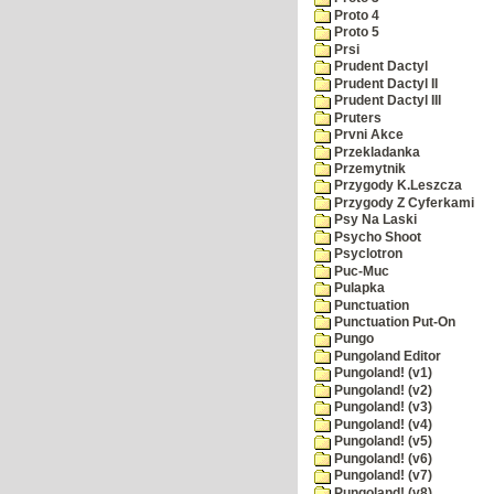
Proto 4
Proto 5
Prsi
Prudent Dactyl
Prudent Dactyl II
Prudent Dactyl III
Pruters
Prvni Akce
Przekladanka
Przemytnik
Przygody K.Leszcza
Przygody Z Cyferkami
Psy Na Laski
Psycho Shoot
Psyclotron
Puc-Muc
Pulapka
Punctuation
Punctuation Put-On
Pungo
Pungoland Editor
Pungoland! (v1)
Pungoland! (v2)
Pungoland! (v3)
Pungoland! (v4)
Pungoland! (v5)
Pungoland! (v6)
Pungoland! (v7)
Pungoland! (v8)