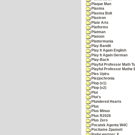
Plaque Man
Plasma
Plasma Bolt
Plastron
Plate Arts
Platforms
Platman
Platoon
Plattermania
Play Bandit
Play It Again English
Play It Again German
Play-Back
Playful Professor Math Tu
Playful Professor Mathe
Ples Upiru
Plezjochronia
Plop (v1)
Plop (v2)
Plot
Plot's
Plundered Hearts
Plus
Plus Minus
Plus R2026
Plus Zero
Pocatek Agenta W4C
Pocitame Zpameti
Podaj wartosc X