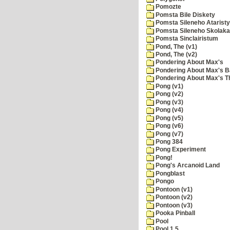
Pomozte
Pomsta Bile Diskety
Pomsta Sileneho Ataristy
Pomsta Sileneho Skolaka
Pomsta Sinclairistum
Pond, The (v1)
Pond, The (v2)
Pondering About Max's
Pondering About Max's B
Pondering About Max's 
Pong (v1)
Pong (v2)
Pong (v3)
Pong (v4)
Pong (v5)
Pong (v6)
Pong (v7)
Pong 384
Pong Experiment
Pong!
Pong's Arcanoid Land
Pongblast
Pongo
Pontoon (v1)
Pontoon (v2)
Pontoon (v3)
Pooka Pinball
Pool
Pool 1.5