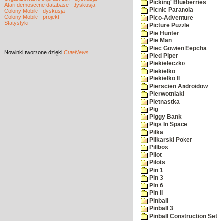
Picking' Blueberries
Atari demoscene database - dyskusja
Picnic Paranoia
Colony Mobile - dyskusja
Colony Mobile - projekt
Pico-Adventure
Statystyki
Picture Puzzle
Pie Hunter
Pie Man
Piec Gowien Eepcha
Nowinki
tworzone dzięki
CuteNews
Pied Piper
Piekieleczko
Piekielko
Piekielko II
Pierscien Androidow
Pierwotniaki
Pietnastka
Pig
Piggy Bank
Pigs In Space
Pilka
Pilkarski Poker
Pillbox
Pilot
Pilots
Pin 1
Pin 3
Pin 6
Pin II
Pinball
Pinball 3
Pinball Construction Set