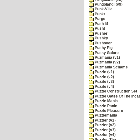
Pungoland! (v9)
Punk-Ville
Punkt
Purge
Push It!
Push!
Pusher
Pushky
Pushover
Pushy Pig
Pussy Galore
Puzmania (v1)
Puzmania (v2)
Puzmania Schame
Puzzle (v1)
Puzzle (v2)
Puzzle (v3)
Puzzle (v4)
Puzzle Construction Set
Puzzle Gates Of The Inca
Puzzle Mania
Puzzle Panic
Puzzle Pleasure
Puzzlemania
Puzzler (v1)
Puzzler (v2)
Puzzler (v3)
Puzzler (v4)
Puzzler, The