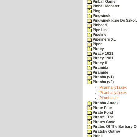
Pinball Game
Pinball Monster
Ping
Pingwinek
Pingwinek Idzie Do Szkol
Pinhead
Pipe Line
Pipeline
Pipeliners XL
Piper
Piracy
Piracy 1621
Piracy 1981
Piracy II
Piramida
Piramide
Piranha (v1)
Piranha (v2)
Piranha (v1).xex
Piranha (v2).xex
Piranha.atr
Piranha Attack
Pirate Pete
Pirate Pond
Pirate!!, The
Pirates Cove
Pirates Of The Barbary C
Piratsky Ostrov
Pitfall