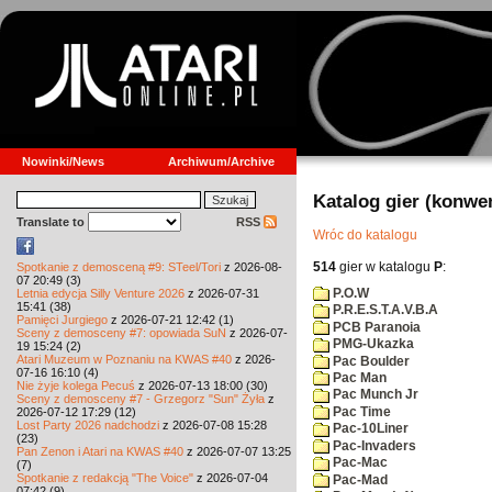
Nowinki/News
Archiwum/Archive
Katalog gier (konwe
Translate to
RSS
Wróc do katalogu
514
gier w katalogu
P
:
Spotkanie z demosceną #9: STeel/Tori
z 2026-08-
07 20:49 (3)
P.O.W
Letnia edycja Silly Venture 2026
z 2026-07-31
15:41 (38)
P.R.E.S.T.A.V.B.A
Pamięci Jurgiego
z 2026-07-21 12:42 (1)
PCB Paranoia
Sceny z demosceny #7: opowiada SuN
z 2026-07-
PMG-Ukazka
19 15:24 (2)
Atari Muzeum w Poznaniu na KWAS #40
z 2026-
Pac Boulder
07-16 16:10 (4)
Pac Man
Nie żyje kolega Pecuś
z 2026-07-13 18:00 (30)
Pac Munch Jr
Sceny z demosceny #7 - Grzegorz "Sun" Żyła
z
Pac Time
2026-07-12 17:29 (12)
Lost Party 2026 nadchodzi
z 2026-07-08 15:28
Pac-10Liner
(23)
Pac-Invaders
Pan Zenon i Atari na KWAS #40
z 2026-07-07 13:25
Pac-Mac
(7)
Spotkanie z redakcją "The Voice"
z 2026-07-04
Pac-Mad
07:42 (9)