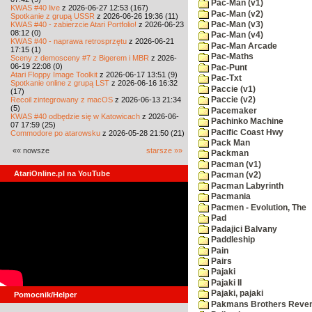
Pac-Man (v1)
KWAS #40 live
z 2026-06-27 12:53 (167)
Pac-Man (v2)
Spotkanie z grupą USSR
z 2026-06-26 19:36 (11)
KWAS #40 - zabierzcie Atari Portfolio!
z 2026-06-23
Pac-Man (v3)
08:12 (0)
Pac-Man (v4)
KWAS #40 - naprawa retrosprzętu
z 2026-06-21
Pac-Man Arcade
17:15 (1)
Pac-Maths
Sceny z demosceny #7 z Bigerem i MBR
z 2026-
06-19 22:08 (0)
Pac-Punt
Atari Floppy Image Toolkit
z 2026-06-17 13:51 (9)
Pac-Txt
Spotkanie online z grupą LST
z 2026-06-16 16:32
Paccie (v1)
(17)
Recoil zintegrowany z macOS
z 2026-06-13 21:34
Paccie (v2)
(5)
Pacemaker
KWAS #40 odbędzie się w Katowicach
z 2026-06-
Pachinko Machine
07 17:59 (25)
Pacific Coast Hwy
Commodore po atarowsku
z 2026-05-28 21:50 (21)
Pack Man
«« nowsze
starsze »»
Packman
Pacman (v1)
AtariOnline.pl na YouTube
Pacman (v2)
Pacman Labyrinth
Pacmania
Pacmen - Evolution, The
Pad
Padajici Balvany
Paddleship
Pain
Pairs
Pajaki
Pajaki II
Pajaki, pajaki
Pomocnik/Helper
Pakmans Brothers Reve