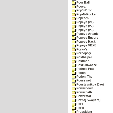
Poor Ball!
Pooyan
Pop'n'Drop
Pop-N-Rocker
Popcorn!
Popeye (v1)
Popeye (v2)
Popeye (v3)
Popeye Arcade
Popeye Encore
Popeye Hack
Popeye VBXE
Porky's
Pornopoly
Posthelper
Postman
Poszukiwacze
Pothole Pete
Potion
Potion, The
Poussinet
Poustevnikuv Zivot
Powerdown
Powerpath
Powerstar
Poznaj Swoj Kraj
Pqr I
Pqr II
Praesident