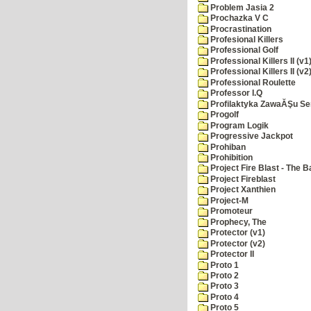
Problem Jasia 2
Prochazka V C
Procrastination
Profesional Killers
Professional Golf
Professional Killers II (v1
Professional Killers II (v2
Professional Roulette
Professor I.Q
Profilaktyka ZawaĂŞu Se
Progolf
Program Logik
Progressive Jackpot
Prohiban
Prohibition
Project Fire Blast - The B
Project Fireblast
Project Xanthien
Project-M
Promoteur
Prophecy, The
Protector (v1)
Protector (v2)
Protector II
Proto 1
Proto 2
Proto 3
Proto 4
Proto 5