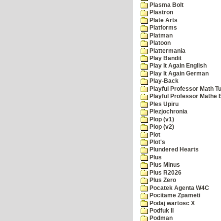
Plasma Bolt
Plastron
Plate Arts
Platforms
Platman
Platoon
Plattermania
Play Bandit
Play It Again English
Play It Again German
Play-Back
Playful Professor Math Tu
Playful Professor Mathe
Ples Upiru
Plezjochronia
Plop (v1)
Plop (v2)
Plot
Plot's
Plundered Hearts
Plus
Plus Minus
Plus R2026
Plus Zero
Pocatek Agenta W4C
Pocitame Zpameti
Podaj wartosc X
Podfuk II
Podman