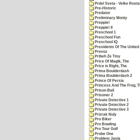
Prdel Sveta - Velke Rost
Pre-Historic
Predator
Preliminary Monty
Preppie!
Preppie! II
Preschool 1
Preschool Fun
Preschool IQ
Presidents Of The United
Prevoz
Pribeh Ze Tmy
Price Of Magik, The
Price is Right, The
Prima Boulderdash
Prima Boulderdash 2
Prince Of Persia
Princess And The Frog, T
Prison Ball
Prisoner 2
Private Detective 1
Private Detective 2
Private Detective 3
Prizrak Nuly
Pro Biker
Pro Bowling
Pro Tour Golf
Probe One
Problem Jasia