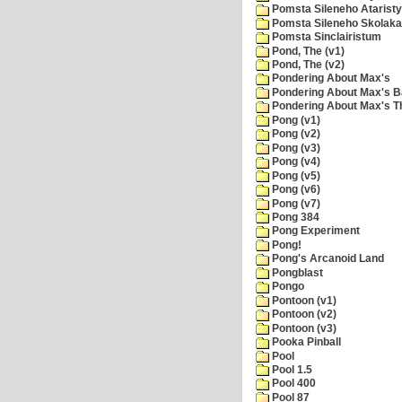
Pomsta Sileneho Ataristy
Pomsta Sileneho Skolaka
Pomsta Sinclairistum
Pond, The (v1)
Pond, The (v2)
Pondering About Max's
Pondering About Max's B
Pondering About Max's 
Pong (v1)
Pong (v2)
Pong (v3)
Pong (v4)
Pong (v5)
Pong (v6)
Pong (v7)
Pong 384
Pong Experiment
Pong!
Pong's Arcanoid Land
Pongblast
Pongo
Pontoon (v1)
Pontoon (v2)
Pontoon (v3)
Pooka Pinball
Pool
Pool 1.5
Pool 400
Pool 87