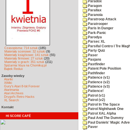
Paradox
Paragon
Parallax
Paranoia
Paratroop Attack
Paratrooper
Paris In Danger
Park-Panic
Parodya
Parsec XL
Parsifal Contro I Tre Magh
Czasopisma: 714 sztuk
(185)
Party Quiz
Materiały scenowe: 32 sztuki
(9)
Materiały książkowe: 141 sztuk
(55)
Paser
Materiały firmowe: 27 sztuk
(20)
Pasjans
Materiały o grach: 351 sztuk
(211)
Pastfinder
Spiżarnia Voya na Chomikuj.pl
Patent Pole Position
Bajtek Redux
Pathfinder
Zasoby wiedzy
Patience (v1)
Atariki
Patience (v2)
XWiki
Gury's Atari 8-bit Forever
Patience (v3)
Atarimania
Patience!
Atari Archives
Patrol (v1)
Drygol's Retro Hacks
Patrol (v2)
XL Search
Patrol In The Space
Kontakt
Patrol Nighthawk One
Patrol XAL Alpha
HI SCORE CAFÉ
Paul And The Dummy
Paul Daniels' Magic Adve
Paver