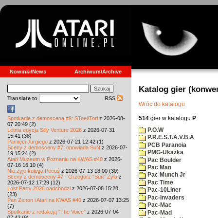
Nowinki/News
Archiwum/Archive
Katalog gier (konwe
Translate to
RSS
Wróc do katalogu
514
gier w katalogu
P
:
Spotkanie z demosceną #9: STeel/Tori
z 2026-08-
07 20:49 (2)
P.O.W
Letnia edycja Silly Venture 2026
z 2026-07-31
15:41 (38)
P.R.E.S.T.A.V.B.A
Pamięci Jurgiego
z 2026-07-21 12:42 (1)
PCB Paranoia
Sceny z demosceny #7: opowiada SuN
z 2026-07-
PMG-Ukazka
19 15:24 (2)
Atari Muzeum w Poznaniu na KWAS #40
z 2026-
Pac Boulder
07-16 16:10 (4)
Pac Man
Nie żyje kolega Pecuś
z 2026-07-13 18:00 (30)
Pac Munch Jr
Sceny z demosceny #7 - Grzegorz "Sun" Żyła
z
Pac Time
2026-07-12 17:29 (12)
Lost Party 2026 nadchodzi
z 2026-07-08 15:28
Pac-10Liner
(23)
Pac-Invaders
Pan Zenon i Atari na KWAS #40
z 2026-07-07 13:25
Pac-Mac
(7)
Spotkanie z redakcją "The Voice"
z 2026-07-04
Pac-Mad
07:42 (9)