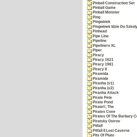
Pinball Construction Set
Pinball Game
Pinball Monster
Ping
Pingwinek
Pingwinek Idzie Do Szkol
Pinhead
Pipe Line
Pipeline
Pipeliners XL
Piper
Piracy
Piracy 1621
Piracy 1981
Piracy II
Piramida
Piramide
Piranha (v1)
Piranha (v2)
Piranha Attack
Pirate Pete
Pirate Pond
Pirate!!, The
Pirates Cove
Pirates Of The Barbary C
Piratsky Ostrov
Pitfall
Pitfall II Lost Caverns
Pits Of Pluto