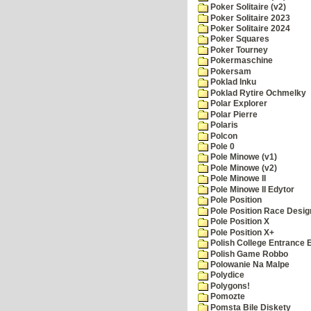
Poker Solitaire (v2)
Poker Solitaire 2023
Poker Solitaire 2024
Poker Squares
Poker Tourney
Pokermaschine
Pokersam
Poklad Inku
Poklad Rytire Ochmelky
Polar Explorer
Polar Pierre
Polaris
Polcon
Pole 0
Pole Minowe (v1)
Pole Minowe (v2)
Pole Minowe II
Pole Minowe II Edytor
Pole Position
Pole Position Race Desig
Pole Position X
Pole Position X+
Polish College Entrance
Polish Game Robbo
Polowanie Na Malpe
Polydice
Polygons!
Pomozte
Pomsta Bile Diskety