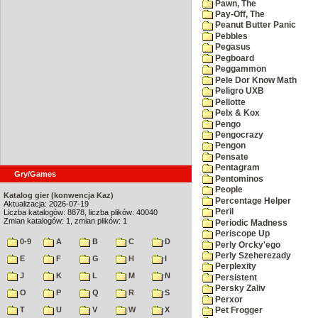
Pawn, The
Pay-Off, The
Peanut Butter Panic
Pebbles
Pegasus
Pegboard
Peggammon
Pele Dor Know Math
Peligro UXB
Pellotte
Pelx & Kox
Pengo
Pengocrazy
Pengon
Pensate
Pentagram
Gry/Games
Pentominos
People
Katalog gier (konwencja Kaz)
Percentage Helper
Aktualizacja: 2026-07-19
Peril
Liczba katalogów: 8878, liczba plików: 40040
Zmian katalogów: 1, zmian plików: 1
Periodic Madness
Periscope Up
0-9
A
B
C
D
Perly Orcky'ego
Perly Szeherezady
E
F
G
H
I
Perplexity
J
K
L
M
N
Persistent
Persky Zaliv
O
P
Q
R
S
Perxor
T
U
V
W
X
Pet Frogger