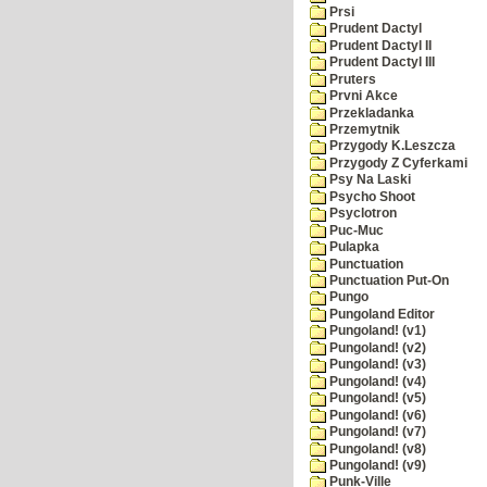
Prsi
Prudent Dactyl
Prudent Dactyl II
Prudent Dactyl III
Pruters
Prvni Akce
Przekladanka
Przemytnik
Przygody K.Leszcza
Przygody Z Cyferkami
Psy Na Laski
Psycho Shoot
Psyclotron
Puc-Muc
Pulapka
Punctuation
Punctuation Put-On
Pungo
Pungoland Editor
Pungoland! (v1)
Pungoland! (v2)
Pungoland! (v3)
Pungoland! (v4)
Pungoland! (v5)
Pungoland! (v6)
Pungoland! (v7)
Pungoland! (v8)
Pungoland! (v9)
Punk-Ville