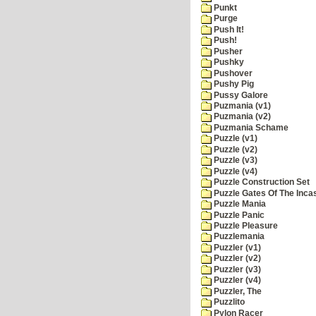
Punkt
Purge
Push It!
Push!
Pusher
Pushky
Pushover
Pushy Pig
Pussy Galore
Puzmania (v1)
Puzmania (v2)
Puzmania Schame
Puzzle (v1)
Puzzle (v2)
Puzzle (v3)
Puzzle (v4)
Puzzle Construction Set
Puzzle Gates Of The Inca
Puzzle Mania
Puzzle Panic
Puzzle Pleasure
Puzzlemania
Puzzler (v1)
Puzzler (v2)
Puzzler (v3)
Puzzler (v4)
Puzzler, The
Puzzlito
Pylon Racer