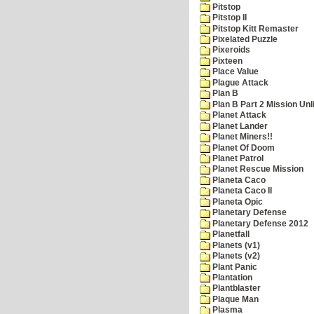
Pitstop
Pitstop II
Pitstop Kitt Remaster
Pixelated Puzzle
Pixeroids
Pixteen
Place Value
Plague Attack
Plan B
Plan B Part 2 Mission Unl
Planet Attack
Planet Lander
Planet Miners!!
Planet Of Doom
Planet Patrol
Planet Rescue Mission
Planeta Caco
Planeta Caco II
Planeta Opic
Planetary Defense
Planetary Defense 2012
Planetfall
Planets (v1)
Planets (v2)
Plant Panic
Plantation
Plantblaster
Plaque Man
Plasma