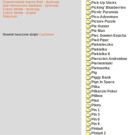
Organizowanie imprez Atari - dyskusja
Pick-Up Sticks
Atari demoscene database - dyskusja
Picking' Blueberries
Colony Mobile - dyskusja
Picnic Paranoia
Colony Mobile - projekt
Statystyki
Pico-Adventure
Picture Puzzle
Pie Hunter
Pie Man
Nowinki
tworzone dzięki
CuteNews
Piec Gowien Eepcha
Pied Piper
Piekieleczko
Piekielko
Piekielko II
Pierscien Androidow
Pierwotniaki
Pietnastka
Pig
Piggy Bank
Pigs In Space
Pilka
Pilkarski Poker
Pillbox
Pilot
Pilots
Pin 1
Pin 3
Pin 6
Pin II
Pinball
Pinball 3