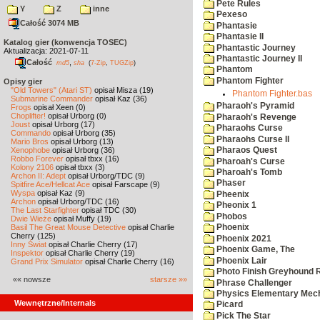
Pete Rules
Y
Z
inne
Pexeso
Całość 3074 MB
Phantasie
Phantasie II
Katalog gier (konwencja TOSEC)
Phantastic Journey
Aktualizacja: 2021-07-11
Phantastic Journey II
Całość
,
md5
sha
(
7-Zip
,
TUGZip
)
Phantom
Phantom Fighter
Opisy gier
"Old Towers" (Atari ST)
opisał Misza (19)
Phantom Fighter.bas
Submarine Commander
opisał Kaz (36)
Pharaoh's Pyramid
Frogs
opisał Xeen (0)
Choplifter!
opisał Urborg (0)
Pharaoh's Revenge
Joust
opisał Urborg (17)
Pharaohs Curse
Commando
opisał Urborg (35)
Pharaohs Curse II
Mario Bros
opisał Urborg (13)
Xenophobe
opisał Urborg (36)
Pharaos Quest
Robbo Forever
opisał tbxx (16)
Pharoah's Curse
Kolony 2106
opisał tbxx (3)
Pharoah's Tomb
Archon II: Adept
opisał Urborg/TDC (9)
Phaser
Spitfire Ace/Hellcat Ace
opisał Farscape (9)
Wyspa
opisał Kaz (9)
Pheenix
Archon
opisał Urborg/TDC (16)
Pheonix 1
The Last Starfighter
opisał TDC (30)
Phobos
Dwie Wieże
opisał Muffy (19)
Basil The Great Mouse Detective
opisał Charlie
Phoenix
Cherry (125)
Phoenix 2021
Inny Świat
opisał Charlie Cherry (17)
Phoenix Game, The
Inspektor
opisał Charlie Cherry (19)
Phoenix Lair
Grand Prix Simulator
opisał Charlie Cherry (16)
Photo Finish Greyhound 
«« nowsze
starsze »»
Phrase Challenger
Physics Elementary Mec
Wewnętrzne/Internals
Picard
Pick The Star