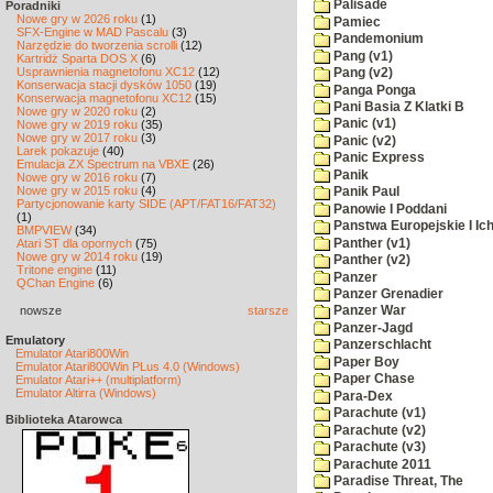
Palisade
Poradniki
Nowe gry w 2026 roku
(1)
Pamiec
SFX-Engine w MAD Pascalu
(3)
Pandemonium
Narzędzie do tworzenia scrolli
(12)
Pang (v1)
Kartridż Sparta DOS X
(6)
Usprawnienia magnetofonu XC12
(12)
Pang (v2)
Konserwacja stacji dysków 1050
(19)
Panga Ponga
Konserwacja magnetofonu XC12
(15)
Pani Basia Z Klatki B
Nowe gry w 2020 roku
(2)
Panic (v1)
Nowe gry w 2019 roku
(35)
Nowe gry w 2017 roku
(3)
Panic (v2)
Larek pokazuje
(40)
Panic Express
Emulacja ZX Spectrum na VBXE
(26)
Panik
Nowe gry w 2016 roku
(7)
Nowe gry w 2015 roku
(4)
Panik Paul
Partycjonowanie karty SIDE (APT/FAT16/FAT32)
Panowie I Poddani
(1)
Panstwa Europejskie I Ich
BMPVIEW
(34)
Panther (v1)
Atari ST dla opornych
(75)
Nowe gry w 2014 roku
(19)
Panther (v2)
Tritone engine
(11)
Panzer
QChan Engine
(6)
Panzer Grenadier
nowsze
starsze
Panzer War
Panzer-Jagd
Emulatory
Panzerschlacht
Emulator Atari800Win
Paper Boy
Emulator Atari800Win PLus 4.0 (Windows)
Paper Chase
Emulator Atari++ (multiplatform)
Emulator Altirra (Windows)
Para-Dex
Parachute (v1)
Biblioteka Atarowca
Parachute (v2)
Parachute (v3)
Parachute 2011
Paradise Threat, The