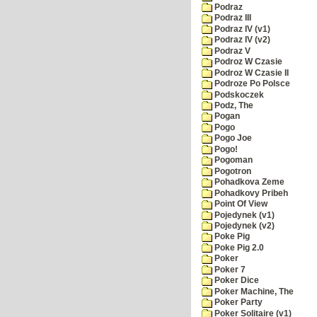
Podraz
Podraz III
Podraz IV (v1)
Podraz IV (v2)
Podraz V
Podroz W Czasie
Podroz W Czasie II
Podroze Po Polsce
Podskoczek
Podz, The
Pogan
Pogo
Pogo Joe
Pogo!
Pogoman
Pogotron
Pohadkova Zeme
Pohadkovy Pribeh
Point Of View
Pojedynek (v1)
Pojedynek (v2)
Poke Pig
Poke Pig 2.0
Poker
Poker 7
Poker Dice
Poker Machine, The
Poker Party
Poker Solitaire (v1)